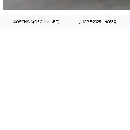
代码检索手段（如关键词匹配、目录遍历）仅能
在语法层面完成文本定位，难以触及代码的语义
内涵与结构关联，导致开发者使用代码智能体在
©OSCHINA(OSChina.NET)
京ICP备2025119063号
理解大规模代码仓时面临显著"代码仓理解"瓶
颈。 代码仓深度理解服务（以下简称" CodeBas
e深度理解服务"）是华为云码道（CodeA...