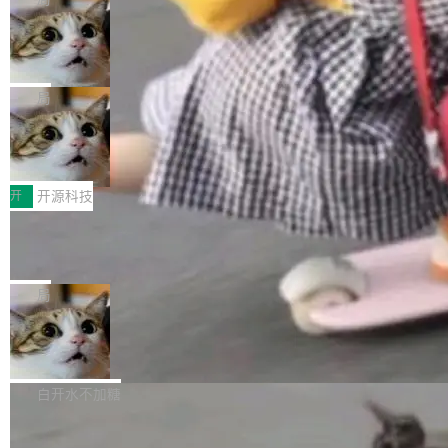
现实 过去两年，CIO们的焦虑清单上多了两项：
设置，如果用布尔值 + 可空字段来表示——bool
个"AI 知识库 + 聊天机器人"——每个大厂都在
一是如何让大模型和智能体应用安全地从PoC走
ean 表示是否可切换，nullable 的默认模式、浅
Deno 团队开源 Celld，可自托管的分
做，没什么新鲜的。 但 Kenton Varda 在 Twitte
向生产，二是如何让测试团队跟得上AI应用...
布式 Durable Objects
色方案、深色方案——会产生大量无意义的组
r 上把事情说清楚了： 今天我们发布了 Cloudfla
Ryan Dahl 领导的 Deno 团队推出了最新开源项
合。方案缺了、配置冲突了、全 null 了。要知道
re OS，一个带连接器的聊天机器人，跟其他所
目 Celld，一个能在自己机器上运行 Cloudflare
局
哪些组合有效，作者说，你得靠"文档、校验、或
有科技公司做的一样。只不过，实际上它不一
Workers 和 Durable Objects 的守护进程。 设
者部落知识"。 换个写法。Rust 的 enum，两个
样。这是 Sandstorm.io 的重制版，我十年前的
鲁大师7月新机性能/流畅/AI榜：vivo夺
计思路很直接：每个对象是一个独立的 SQLite
变体：Switchable...
性能、流畅双第一，三星Galaxy Z系列
那个创业公司。不同的是，这次它构建在 Cloudf
数据库，按名称寻址，复制到你自己的 S3 兼容
2026年7月的手机市场，由于存储等硬件成本暴
新折叠缺席
lare Workers 上——我花了九年时间搭建的平台
存储库里。节点之间只通过这个存储库协调——
增，手机厂商的日子也不好过啊，新机速度明显
开
开源科技
——并且深度集成了 AI。这基本上是我十年秘密
没有控制平面，没有共识协议。每个对象自带一
放缓，因此硝烟味淡了许多。新机参数规格除开
计划的顶峰。 十年前，Ken...
个小型数据库，应用天然按分片构建，单个数据
Zed 推出 DeltaDB，一个记录 commit
高价的三星折叠（三星Galaxy Z Fold8 Ultra / Z
之间所有操作的版本控制系统
库的竞争和爆炸半径问题在设计层面就被消除
Fold8 / Z Flip8）外，其余要么是中低端机器，
Zed 编辑器团队发布了新项目——DeltaDB，一
了。 闲置的 cell 会休眠到几乎不占资源。当 cel
例如iQOO Z11i、REDMI Note 17、REDMI No
个在 git commit 之间记录每一次编辑操作的版
局
l 迁移或唤醒时，新宿主从 S3 恢复 SQLite 数据
te 17 Pro、OPPO K15，要么是vivo X300 E这
本控制系统。目前处于 Early Access 阶段。 De
库继续执行。存储库是持久化的唯一真相...
样的次旗舰。 Galaxy Z Fold8 Ultra / Z Fold8 /
SpaceXAI 单季资本开支达 183 亿美元
ltaDB 的核心思路直接写在 landing page 最显
Z Flip8三款折叠屏新机均在7月22日发布，且全
眼的位置：「Software is made between com
根据风险投资人Tomer Tunguz 博客（VC 分
部搭载骁龙8 Elite Gen5 for Galaxy，它们本该
mits」——软件是在 commit 之间写出来的。git
析）披露的最新分析与第二季度业绩报告，Spac
白开水不加糖
是7月性...
只记录了你提交的最终状态，但真正的工作过程
eXAI在上个季度的总资本支出飙升至183.7亿美
——打字、删改、试错、agent 对话——都在 co
Meta 发布终端编程 Agent“Muse Cod
元。其中，绝大部分资金被直接用于 AI 领域，