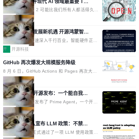
业化营销服务的需求从未如此迫切。 但市场扩容
xAI 前工程师评现代 AI 领域最重要 Top
n 这条推文引发了广泛讨论。他不是在说风凉
巧机身有效提升市面主流标准A...
3 开源项目
的同时,服务商的竞争逻辑正在改变。2026年Top
话，他是说出了一个圈内人尽皆知但很少公开捅
Flash Attention 2 可能比我们所有人都活得久。
Agency年度合辑的观察指出,“产品”这个离消费
破的事实。 Jordan 随后补充了一句软化声明：
这句话不是来自某个技术博客，而是出自 Hieu
局
者最近的载体,在整个品牌营销层面的权重显著变
「我不认为这些会议上大部分论文都在过度宣传
Pham 的一条推文。Hieu Pham 是谁？他是 xAI
高了。全域营销服务商的竞争正在从规模转向深
或造假。问题是，作为读者，如果你筛选出那些
共商智能硬件发展新机遇 开源鸿蒙智能
的早期工程师之一，在 Grok 训练基础设施团队
度,案例厚度、全域覆盖、多线协同...
硬件开发者日杭州站即将举行
看起来最令人兴奋的论文，那它们大部分都是过
工作过。近日他在 X 上发了一条帖子，列出了他
随着万物智联加速深入千行百业，智能硬件正从
度宣传的。」 这才是真正的痛点。不是所有论文
认为现代 AI 领域最重要的三个开源项目。 第一
单点设备迈向智能化、网联化、协同化发展。作
开
开源科技
都有问题，是最吸引眼球的那批论文最有问题。
个名字毫无悬念：Flash Attention 2。 Hieu 的
为面向全场景、跨终端的分布式操作系统，开源
他引用的帖子来自 Mathew Shen，一位 ICLR 2
理由很具体。FA 系列不需要解释，但 FA2 是他
GitHub 再次爆发大规模服务降级
鸿蒙通过统一技术底座和分布式能力，为不同类
026 的读者：「看了篇 ...
认为最重要的一个——复杂度恰到好处，刚好能
型智能设备的开发、连接与互联提供关键支撑，
8 月 6 日，GitHub Actions 和 Pages 再次大规
驱动你去学 CuTe，但还没被那些"邪恶的" Hopp
也为产业链企业探索产品创新与商业增长打开新
模服务降级，Actions 完全不可用超过 5 小时，
局
er++ 优化所淹没，足够容易修改和适配。 更关
的空间。 8月14日，开源鸿蒙智能硬件开发者日
webhook 停发，连自托管 runner 也因调度层故
键的是 FA2 的持久性...
（OHDD：OpenHarmony Hardware Develope
Prime Agent 开源发布：一个能自我改
障无法工作。Pages、Copilot code review、C
进的编程 Agent，ARC-AGI 3 超越人类
r Day）将在杭州启航。活动面向智能硬件产业
opilot coding agent 全部受影响。从检测到完全
Prime Intellect 发布了 Prime Agent，一个开源
专家基线
链企业和开发者，邀请行业专家与资深技术顾
恢复，大约 12 小时。 这是 2026 年 8 月的第六
的编程 Agent Harness，核心设计围绕两个抽
局
问，围绕开源鸿蒙技术能力、设备适配、芯片适
起事故，其中四起与 AI/Copilot 服务相关。 Git
象：Recursive Language Model（RLM）和 C
配、功耗与稳定性调优、兼容性测评及统一互联
Rust 项目团队宣布 LLM 政策：不禁
Hub 员工 kdaigle 在 HN 讨论中贴出了一组数
ontinual Harness。在 ARC-AGI 3 基准测试
等内容展开系统讲解和实战交流，帮助企业进一
止，但你要承认哪些代码不是你写的
据：2025 年全年 10 亿次 commit。现在，每周
上，Prime Agent + Opus 5 的组合达到了 95.
Rust 语言项目正式通过了一项 LLM 使用政策，
步了解开源鸿蒙在智能...
2.75 亿次，全年预计 140 亿次。GitHub...