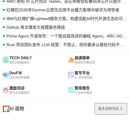
AMD 收购 AI 芯片创企 Taalas，旨在将模型权重刻进芯片以提升推理性能
红帽在2026年Gartner云原生应用平台魔力象限中被评为领导者
IBM与红帽扩展Lightwell服务方案，构建适配AI时代开源生态的可信基础设施
GitHub 再次爆发大规模服务降级
Prime Agent 开源发布：一个能自我改进的编程 Agent，ARC-AGI 3 超越人类专家基线
Rust 项目团队宣布 LLM 政策：不禁止，但你要承认哪些代码不是你写的
TECH DAILY
阅读榜单
每日内容报纸化
每周热文看这里
DevFM
智写平台
当天资讯听着看
AI 创作更轻松
激励活动
智库报告
参与活动赢源石
行业技术报告
AI 造物
更多造物项目