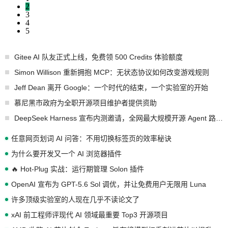
2
3
4
5
Gitee AI 队友正式上线，免费领 500 Credits 体验额度
Simon Willison 重新拥抱 MCP：无状态协议如何改变游戏规则
Jeff Dean 离开 Google：一个时代的结束，一个实验室的开始
慕尼黑市政府为全职开源项目维护者提供资助
DeepSeek Harness 宣布内测邀请，全网最大规模开源 Agent 路演现场诞生
任意网页划词 AI 问答：不用切换标签页的效率秘诀
为什么要开发又一个 AI 浏览器插件
🔥 Hot-Plug 实战：运行期管理 Solon 插件
OpenAI 宣布为 GPT-5.6 Sol 调优，并让免费用户无限用 Luna
许多顶级实验室的人现在几乎不读论文了
xAI 前工程师评现代 AI 领域最重要 Top3 开源项目