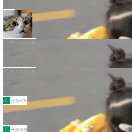
e” 和 Muse Spark 1.2 模型
mmit 之间的空隙里丢失了。 DeltaDB 要做的就
金额高达158.3亿美元，这一单项投入已经逼近
Meta 今天发布了两款 AI 产品：Muse Code，
是把这段空隙补上。 回退到任何一次编辑：Delt
微软同期总资本开支的四成。 与亚马逊、Alpha
一个在终端里运行的编程 agent；Muse Spark
局
aDB 捕获 commit 之间的每一次操作，...
bet、微软以及 Meta 等传统科技巨头相比，Spa
1.2，驱动这个 agent 的新模型。一句话概括：
ceXAI的资金消耗速度尤为引人瞩目。然而，支
美团开源 LoHoSearch，用知识图谱校
你可以用 curl -fsSL https://dev.meta.ai/install.
准 AI 能力认知
撑庞大支出的资金来源却呈现出截然不同的面
sh | bash 安装一个能在大项目里自动规划、写
机器出题的前提，是让机器拥有全局视野。整个
貌。数据显示，微软和 Meta 主要依托充沛的经
代码、验证结果的 AI 终端工具。 据介绍，Muse
构建流程可以分为四个环节：建图 → 控制难度
白开水不加糖
营现金流来覆盖资本开支，其资本支出覆盖率分
Code 是 Meta 的编程 agent 产品。它和市场上
→ 质量把关 → 数据概览。
别达到155% 和106%;而SpaceXAI的经营现金
腾讯开源 UCL-MPComm 通信库
已有的终端编程 agent 在设计理念上有几个明显
流仅能覆盖资本开支的12...
的差异点。 异步后台 agent：Muse Code 有一
腾讯网平团队宣布开源了 UCL-MPComm 通信
个主 agent 循环，外加一组后台 agent。这些后
库，并将作为transport接入Mooncake TENT。
白开水不加糖
台 agent...
该通信库针对AI Memory池化场景的数据传输需
CoStrict入选工信部2025人工智能应用
求进行了深度优化，能够实现数据中心内大规模
典型案例
计算节点间多种内存类型的高性能通信。 UCL-
近日，工信部科技司公示《2025人工智能应用典
MPComm将作为一种传输引擎接入Mooncake T
型案例入选名单》，深信服“面向企业研发场景的
开
开源科技
ENT，实现零拷贝传输性能提升30%、非零拷贝
开源 AI 编程平台 CoStrict 应用”凭借卓越的技术
传输性能最高提升5倍。UCL-MPComm底层基
深信服AI算力网关入选工信部人工智能
创新与落地成效成功入选。 全链路私有化部署，
应用典型案例！
于自研UCL-Engine通信引擎，后续腾讯网平将
助力企业AI研发安全落地 当前，越来越多企业已
前不久，工业和信息化部正式发布《2025年人工
持续开源更多基于UCL-Engine的高性能通信组
经开始引入 AI Coding 工具，通过调用公有云模
智能应用典型案例名单》，集中展示人工智能在
开
开源科技