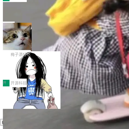
件。 腾讯网平团队在UCL-MPComm中实现了一
型或企业内部部署模型提升研发效率。但随着 AI
各领域的应用成果，覆盖技术底座、行业赋能、
个独立于业务线程的全局通信引擎（Engine），
Coding 从个人辅助工具逐步走向团队级、组织
Jeff Dean 离开 Google：一个时代的结
产品应用、支撑保障、专题等五大方向。深信服
并实...
束，一个实验室的开始
级应用，企业在规模化落地过程中，对安全性、
AI算力网关（AI创新平台）成功入选！ 随着各行
Google 员工编号 20。MapReduce 作者之一。
可控性和代码质量提出了更高要求。 首先是数据
各业的Agent走向规模化建设，算力构成形态逐
Bigtable 作者之一。TensorFlow 的作者之一。
局
安全与合规要求。对于大多数普通研发场景，公
渐丰富，用户关注的重点也在发生变化：不只是
Gemini 的架构师。Google 首席科学家。 Jeff D
有云模型能够满足快速试用和效率提升的需求。
让AI用起来，还要进一步看清混合算力时代下，
🔥 SolonCode v2026.8.4 发布：界面
ean 在 Google 工作了 27 年后，宣布离职。 他
但对于金融、能源、医疗等对数据安全要求较...
字体可调、22 种语言、记忆搜索增强
Token花在哪里、算力是否被充分利用，以及持
不是一个人走。一同离开的还有 Sanjay Ghema
打开终端就能上岗的全中文编码智能体，这一轮
续增长的AI成本该如何优化。 深信服AI算力网关
wat（Google 员工编号 23，Jeff Dean 二十多
把「看得清、用母语、记得住」三件事一次补
梅子酒好吃
正是围绕这些实际问题，从Token治理和成本治
年的编程搭档，MapReduce 和 Bigtable 的共同
齐。 SolonCode 是什么 SolonCode 是杭州无
理两个方面，让用户的每一份算力都看得清、管
作者）、Quoc Le（Google 大脑核心成员，Se
让“代码语义理解”深度释放AI Coding
耳科技研发的企业级终端编码智能体——一位全
得住、用得稳、省得下、更安全！ 一、从现在开
价值潜能：华为云码道（CodeArts）
q2Seq 和 DocAI 的共同发明人）以及 Oriol Vin
中文驱动的数字员工，自主理解需求、规划步
一、代码仓深度理解技术的作用与价值 在软件工
始，Token使用一目...
代码仓技术解析
yals（Gemini 联合负责人，AlphaSta...
骤、编写代码。不挑模型、不挑平台，curl 一行
程实践中，代码仓是企业核心知识资产的主要载
开
开源科技
装完即用。 开源地址：Gitee · GitCode · GitHu
体。企业级代码仓库通常包含数十万乃至数百万
b 安装 支持 Java 8+（8~26）、macOS / Linu
个文件，其规模远超单次模型调用可承载的上下
x / Windows / Harmony PC。 # macOS / Linu
文窗口。随着项目规模的持续扩张与代码历史的
x / Harmony PC curl -fsSL https://solon.noea
不断累积，代码仓中的模块关系、接口契约、业
r.org/solon...
务逻辑等关键信息往往分散于数十乃至数百个文
件之中，形成高度复杂的知识关联网络。传统的