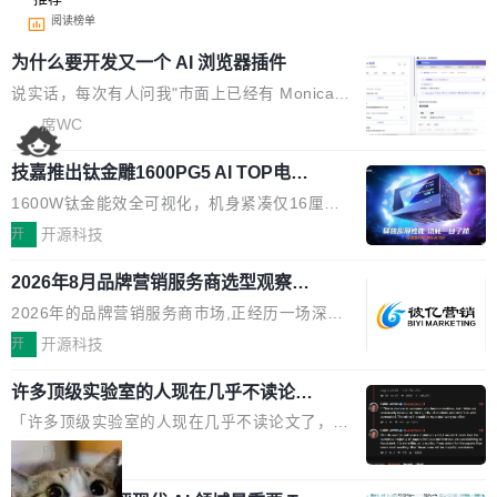
阅读榜单
为什么要开发又一个 AI 浏览器插件
说实话，每次有人问我"市面上已经有 Monica、
Sider、Copilot for Chrome 这些 AI 浏览器插件
席WC
了，你为什么还要再做一个"，我都觉得这个问题
技嘉推出钛金雕1600PG5 AI TOP电
问得好。 因为我自己也是从用户变成开发者的。
源：为发烧级主机与本地AI算力打造旗
现有产品的天花板 我用过不少 AI 浏览器插件。
1600W钛金能效全可视化，机身紧凑仅16厘米
舰供电方案
刚开始觉得都挺好——选中一段文字，弹出解
继2026台北电脑展首度亮相后，技嘉科技近日正
开
开源科技
释；写邮件时帮你润色；看英文网页给你翻译摘
式发布钛金雕1600PG5 AI TOP电源。这款高端
要。但用久了你会发现，它们本质上都是同一类
2026年8月品牌营销服务商选型观察：
电源专为发烧级DIY主机与本地AI算力平台打
从流量思维到品牌资产思维的范式转移
东西：一个带网页上下文的聊天框。 它们能读取
造，整机长度仅16厘米，提供1600W额定功率
2026年的品牌营销服务商市场,正经历一场深刻
页面的文本，然后把文本丢给大模型，再返回一
与80PLUS钛金能效；支持ATX 3.1与PCIe 5.1
的价值重构。全球全案品牌代理机构市场从2025
开
开源科技
段回答。仅此而已。 这当然有用，但总觉得差点
规范，结合服务器级元件、完善供电线材与内置
年的83.1亿美元增长至2026年的86.6亿美元,年
意思。比如我在一个后台管理系统里，需要填50
实时LCD监控屏，可充分满足当下高阶PC主机
许多顶级实验室的人现在几乎不读论文
复合增长率达5.44%,预计2032年将突破120亿美
个表单字段，每个字段还有联动逻辑；比如我
了
的严苛使用需求。 澎湃功率，紧凑机身 钛金雕1
元。数字广告与公共关系相关服务市场更是从20
「许多顶级实验室的人现在几乎不读论文了，而
想...
600PG5 AI TOP具备强悍输出功率，同时实现
25年的8463亿美元扩张至2026年的8763亿美
且他们认为 ICLR/ICML/NeurIPS 充斥着大量过
局
机身尺寸大幅精简。整机长度仅16厘米，属于同
元。数字的背后是一个清晰的事实——品牌对专
度宣传和欺诈。」 OpenAI 研究员 Keller Jorda
功率段机身尺寸十分紧凑的1600W电源产品。小