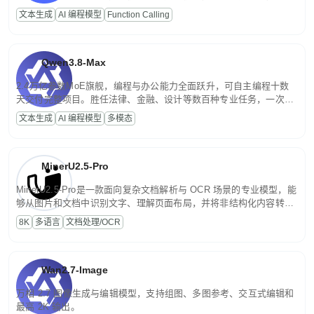
高并发、轻量化任务，适合日常对话、内容创作、基础 RAG、批量
文本生成
AI 编程模型
Function Calling
文案处理等普惠刚需场景。
Qwen3.8-Max
2.4万亿参数MoE旗舰，编程与办公能力全面跃升，可自主编程十数
天交付完整项目。胜任法律、金融、设计等数百种专业任务，一次对
话端到端交付生产级成果。原生视觉理解贯穿规划、执行与验证全流
文本生成
AI 编程模型
多模态
程，支持超长文档与长视频的深度语义解析。长程任务中自主规划与
闭环迭代，持续进化。
MinerU2.5-Pro
MinerU2.5-Pro是一款面向复杂文档解析与 OCR 场景的专业模型，能
够从图片和文档中识别文字、理解页面布局，并将非结构化内容转换
为便于存储、检索和二次处理的结构化结果。
8K
多语言
文档处理/OCR
Wan2.7-Image
万相 2.7 图像生成与编辑模型，支持组图、多图参考、交互式编辑和
最高 2K 输出。