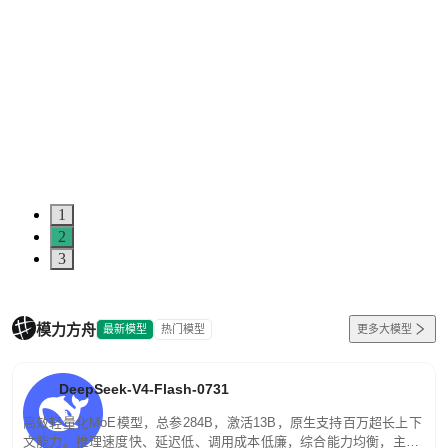
1
2
3
模力方舟
最新模型
热门模型
更多大模型
DeepSeek-V4-Flash-0731
高效轻量化MoE模型，总参284B，激活13B，原生支持百万超长上下
文能力。推理速度快、延迟低、调用成本低廉，综合能力均衡，主打