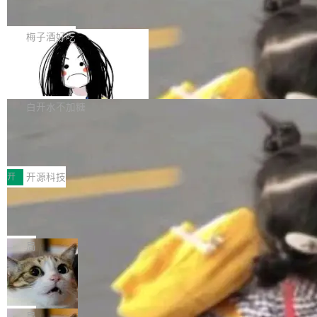
展开启新的篇章。
滞，过去三个月内没有任何条目完成更新，用户
如果你在 Spring Boot 里做过国际化，流程大概
提交的编辑请求也长期处于待处理状态。 Groki
是这样的：配 MessageSource 的 Bean、写 R
梅子酒好吃
pedia 于去年底上线，定位为由人工智能生成内
eloadableResourceBundleMessageSource、
容的百科平台，被马斯克视为传统众包百科网站
Apache Doris 4.1 全面增强 Iceberg：
声明 LocaleResolver、注册 LocaleChangeInt
支持 UPDATE、MERGE INTO 与 Iceb
维基百科的替代方案。Lawfare 调查发现，无论
erceptor…五六步之后才能看到第一行翻译文
Apache Doris 4.1 要补齐的，正是缺失的那一
erg V3
热门页面还是低关注度页面，均未出现近期更
本。 Solon 换了个方式。整个 i18n 模块围绕三
半。在已有查询能力的基础上，Doris 进一步支
白开水不加糖
新，相关问题并非局限于特定领域，而是在不同
个解析器、一个注解、一个工具类展开——没有
持了 UPDATE、DELETE、MERGE INTO 等数
主题和访问量页面中普遍存在。 调查人员最初认
XML、没有拦截器注册、没有样板配置。 资源
Testin XAgent：CIO智能测试落地指南
据修改操作、完整的表结构管理与分区演进，以
为，Grokipedia可能只是限...
文件的约定 把文件放到 resources/i18n/ 下： r
及 rewrite_data_files、expire_snapshots 等日
7月30日，TiD2026质量竞争力大会在北京中关
esources/i18n/messages.properties ...
常维护操作，并完整支持 Iceberg V3 格式。
村国家自主创新示范区会议中心开幕。本届大会
开
开源科技
由中关村智联软件服务业质量创新联盟主办，以
让非法状态不可表示：一篇关于 ADT
“智构可信·质创未来——AI原生时代的质量新范
的帖子在 Reddit 火了
式”为主题，直面AI从实验室走向规模化产业落地
有一种东西，一旦用过就回不去了。Alex Fedos
的核心质量命题。会上，《2026智能研发生产力
eev 管它叫"软件设计的基石"。 他说的东西不新
局
工具选型手册》发布，Testin云测的Testin XAge
鲜——代数数据类型（ADT），尤其是和类型
Cloudflare 开源内部企业 AI 平台 Clou
nt智能测试系统入选AI测试领域代表产品。对CI
（sum type）。但他说清楚了一件事：这不是类
dflare OS
O而言，这提示了一个转变：AI测试正在从效率
型系统的学术体操，是日常编码的思维方式。 文
Cloudflare 发布了一个开源项目 Cloudflare O
工具升级为企业的质量基础设施。 CIO面对的新
章从一个简单的例子切入。一个网站的深色主题
S。如果你只看官方博客，你会觉得这是又一
局