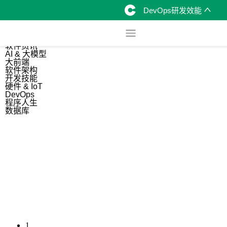
DevOps研发效能
综合
开源资讯
软件资讯
AI & 大模型
大前端
软件架构
开发技能
硬件 & IoT
DevOps
程序人生
数据库
1