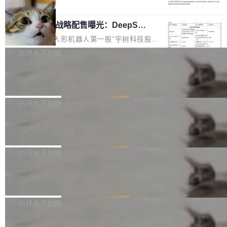
5% RHAE Best@1，超过了 ARC 报告的人类专
覆盖 rust-lang/rust 单一仓库的代码贡献。这不
局
家基线 95.4%。 不是又一个 coding agent 包装
是项目级别的官方立场，目前由五个团队采纳，
宇树科技 IPO 战略配售曝光：DeepSe
器 Prime Agent 的架构和市面上大多数 coding
但它可能是主流开源项目中关于 AI 辅助贡献最
ek 获配 93.3 万股，锁定 36 个月
agent 有本质区别。大多数 agent harness 的设
细致的一份规则。 政策的核心只有一句话：LLM
8月6日晚间，“人形机器人第一股”宇树科技股份
计是基于早期模型的能力—...
可以用来分析、提炼、审阅、建议，但不能用来
有限公司披露IPO发行价格及战略配售结果，杭
白开水不加糖
创作。 具体来说，LLM 生成的代码可以提交，
州深度求索人工智能基础技术研究有限公司（De
但必须满足五个条件：预先安排、非关键、高质
Docker 29.7.2 发布
epSeek）获配93.3399万股，按150.8元/股发行
量、充分测试、充分审查，并且必须披露。LLM
价格计算，认购金额约1.41亿元，股份锁定期为
Docker 29.7.2 现已发布，具体更新内容如下：
不得生成涉及安全性的关键变更，除非作者本身
36个月。 公告显示，本次宇树科技战略配售对
Bug fixes and enhancements 修复多次传递同
白开水不加糖
就是领域专家。即使如此，政策也"强烈不建
象主要包括长期投资机构、与公司业务具有战略
一环境变量时，docker service create和docker
议"这么做。 对于不披露的情况，审核者可以直
合作关系或长期合作愿景的大型企业、科创板保
Apache Fluss 毕业成为顶级项目
service update会发生 panic 的问题。docker/cl
接关闭 PR，无需解释。 政策作者 Jynn Ne...
荐人跟投子公司，以及公司高级管理人员和核心
i#7145 修复了 Docker Engine 29.7.0 中引入的
今年 7 月，Apache Fluss 的毕业提案在 Apach
员工参与设立的专项资产管理计划。其中，Dee
一个回归问题，该问题导致拉取镜像时会拒绝包
e 孵化器项目管理委员会（IPMC）投票中获得
白开水不加糖
pSeek作为与宇树科技具备战略合作关系的企
含绝对 hardlink 目标的镜像（此类镜像由某些镜
全票通过，随后获 Apache 软件基金会董事会批
业，获配股份数量占本次发行数量的2.31%。 除
像构建工具生成）。moby/moby#53305 修复了
马斯克 AI 百科项目 Grokipedia 被曝数
准。今天，Apache 软件基金会正式宣布 Apach
DeepSeek外，腾讯旗下上海启善投资有限公司
月未更新
Docker Engine 29.7.0 中引入的一个回归问
e Fluss 孵化毕业，成为 Apache 顶级项目（TL
埃隆·马斯克推出的AI百科项目 Grokipedia 被曝
获配9...
题，该问题可能导致在旧版 Linux 内核...
P）！这一里程碑不仅标志着 Fluss 迈入新的发
长期停止内容更新，未能实现其作为“AI版维基百
白开水不加糖
展阶段，也将进一步推动流式存储、实时湖仓与
科”替代品的目标。 据 Lawfare 最新调查，自今
AI 数据基础加速融合，为实时数据基础设施的发
Solon I18n：三种解析器，零样板代码
年4月以来，Grokipedia 页面更新功能基本停