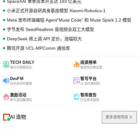
SpaceXAI 单季资本开支达 183 亿美元
小米正式开源自研具身基座模型 Xiaomi-Robotics-1
Meta 发布终端编程 Agent“Muse Code” 和 Muse Spark 1.2 模型
字节发布 SeedRealtime 音视频全双工大模型
DeepSeek 将上调 API 定价，涨幅较大
腾讯开源 UCL-MPComm 通信库
TECH DAILY
阅读榜单
每日内容报纸化
每周热文看这里
DevFM
智写平台
当天资讯听着看
AI 创作更轻松
激励活动
智库报告
参与活动赢源石
行业技术报告
AI 造物
更多造物项目