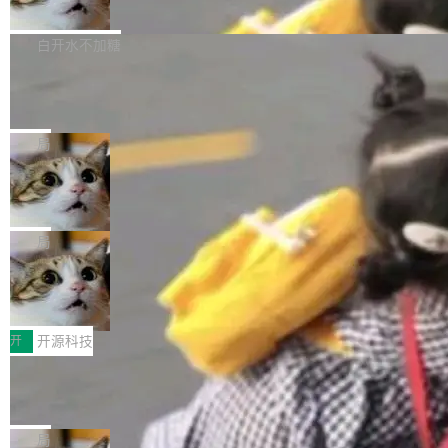
联 加...
经过人工复核，准确度令人满意。这一方法也为
他宣布了一个新消息：从 2026 年 8 月 1 日起，
Firefox 153.0.3 现已发布，具体更新内容如
社区爱好者提供了高效跟踪新版本的思路。
他可以全职维护 libexpat 了，最长 6 个月。发
下： New Smart Window 包含多项增强功能：
白开水不加糖
工资的是慕尼黑市政府。 libexpat 是一个 C99
<ul> <li>现在建议列表会显示更多结果，方便用
编写的流式 XML 解析器，MIT 许可证。和 libx
Cloudflare Computer 开源：你的 Age
户查找历史记录和切换到已打开的标签页。（<a
nt 需要一台电脑，而不是一个容器
ml2 一样，它是世界上使用最广泛的 XML 解析
href="https://bugzilla.mozilla.org/show_bug.c
Cloudflare 开源了名为 @cloudflare/computer
库之一。你的操作系统、浏览器、无数的基础设
gi?id=2019042">Bug&nbsp;2019042</a>）</l
的 npm 包。项目的核心论点是：容器不适合 Ag
局
施软件，很可能都在用它。而过去十年，维护它
i> <li>现在，助手可以直接使用 Exa 的网络搜索
ent 计算。真正适合的，是 Isolate。 Cloudflare
的人一直在用业余...
OpenAI 公开邮件和聊天记录回应苹果
结果回答问题，而无需将问题转交给搜索引擎。
工程师在这件事上没什么可谦虚的——他们用 W
诉讼，称“Apple is getting this wron
（<a href="https://bugzilla.mozilla.org/show_
orkers 跑了十年 Isolate。用 CEO Matthew Pri
上个月，苹果一纸诉状把 OpenAI 告上法庭，指
g”
bug.cgi?id=204...
nce 的话说：「我们一生都在用 Isolate 运行代
控其挖角苹果前员工并窃取商业秘密。苹果的诉
局
码，而 AI Agent 不需要容器，它们需要的是 Iso
状把 OpenAI 描述成一个系统性地从前东家挖
HUAWEI MatePad Edge上架WorkBu
late。」 容器为什么不合适 容器的问题在于启动
人、套取机密信息的对手。 OpenAI 没发律师
ddy鸿蒙PC版，说话就能干活的AI办公
和销毁都太重了。一个 Agent 要执行的任务可能
函，也没选择庭外沉默。它在官网贴了一篇博
全能AI工作台WorkBuddy鸿蒙PC版上架HUAWE
搭子
只需要几毫秒的 CPU 时间，但容器从冷启动到
文，标题只有六个字：Apple is getting this wro
I MatePad Edge应用市场，直接下载即可使
开
开源科技
就绪要花数秒。如果未来有十...
ng。 然后，它把邮件往来和 iMessage 聊天记
用，与鸿蒙电脑上的体验一致。值得一提的是，
录全贴了出来。 他发错人了 苹果外部律师 Gabr
FFmpeg 9.0 发布：代号“Lei”，以此纪
这是目前市面上唯一支持平板接入WorkBuddy P
念中国开发者雷霄骅
iel Gross 来自 Weil 律所，2 月 23 日下午 5:53
C版的产品，搭载“人机双写”重磅功能——你写
全球知名开源多媒体框架 FFmpeg 今天正式发
给 OpenAI 总法律顾问 Che Chang 发了封邮
你的，AI写AI的，同屏协作互不干扰。一句话让
布了 9.0 版本。这个版本除了带来新一代音视频
局