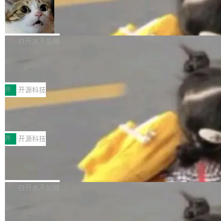
filter 添加 AMF Frame Rate Converter (vf_frc
tokens on August 1st. 5T of free usage + 3T
_amf) filter SMPTE 2094-50 元数据支持和直
NetBSD 11.0 正式发布
on OpenCode Go.」79.8 万次浏览，连带着 #
通 ProRes RAW VideoToolbox 硬件加速器 AP
DeepSeek一天消耗了8万亿# 上了微博热搜——
NetBSD 11.0 现已正式发布，这是 NetBSD 操
V ...
注意这是 OpenCode 一家的消耗。 OpenCode
作系统的第十八个主要版本。 自 NetBSD 10.1
白开水不加糖
是 Anomaly 出品的 AI 编程工具，套餐 10 美元/
以来的变化 更新亮点： 新增对 RISC-V 处理器
月。用户交了 10 美元，就能用 DeepSeek Flas
2026 ChinaJoy鸿蒙游戏增长臻享会举
架构的支持。NetBSD 11.0 是首个支持 64 位 R
办，鲸鸿动能系统呈现游戏行业解决方
h 随便写代码，按网友说法：「怎么使劲用也用
ISC-V 平台的稳定版本，涵盖一系列基于 StarFi
8月1日，2026 ChinaJoy期间，鸿蒙游戏增长臻
案
不完。」5T 来自免费额度，3T 来自 Go...
ve JH71XX 的设备，例如 VisionFive 2、PINE
享会在上海举办。鸿蒙生态的全场景智慧营销平
开
开源科技
64 STAR64，以及 QEMU。 增强了对 POSIX.1
台鲸鸿动能协同华为游戏中心，面向游戏行业开
-2024 和 C23 编程接口标准的兼容性。 compat
技嘉X3D系列再添新成员 B850 AORU
发者及生态伙伴，系统呈现了平台在游戏领域的
S ELITE X3D主板强化性能体验
_linux(8) 增强了对 Linux 系统调用的支持，包
完整能力版图——从IAP高价值用户的全周期经
面向AMD Ryzen X3D处理器玩家，技嘉X3D系
括 epoll（围绕 kqueue 实现）、POSIX 消息队
营、到IAA游戏的“买变一体”正循环、再到联运与
列主板阵容迎来新成员——B850 AORUS ELITE
开
开源科技
列、...
广告协同的全链路经营闭环，以及面向全球市场
X3D。作为面向主流高性能平台打造的全新主板
的出海增长布局。 华为终端云业务商业化销售负
Zadig v5.0 发布：AI 发布专员与 AI 审
产品，B850 AORUS ELITE X3D延续技嘉在X3
查专员上线
责人在开场致辞中表示，游戏开发者的核心诉求
D平台优化上的技术积累，旨在为游戏玩家带来
我们团队这几天最大的卡点不是 AI 写得不够
已不再是“多一个投放渠道”，而是一套能够持续
更稳定、更高效的装机选择。 B850 AORUS ELI
好，是 AI 写得太好了。 好到审查排期从两天的
白开水不加糖
驱动增长的体系。截至目前，搭载HarmonyOS
TE X3D基于AMD AM5平台打造，支持AMD Ry
活儿拖成了五天。PR 一堆起来没人敢合，发布
6的终端设备已突破7000万台，注册开发者数量
zen 9000/8000/7000系列处理器，并针对X3D
Dgraph v25.4.0 发布，具有图形后端的
窗口推了又推。好到合进 main 分支的代码，我
已突破 1100 万。随着鸿蒙生态汇聚越来越多的
原生 GraphQL 数据库
处理器特性进行平台级优化。其搭载X3D鸡血模