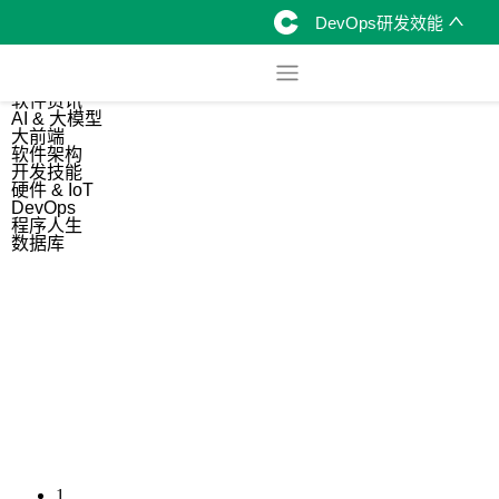
DevOps研发效能
综合
开源资讯
软件资讯
AI & 大模型
大前端
软件架构
开发技能
硬件 & IoT
DevOps
程序人生
数据库
1