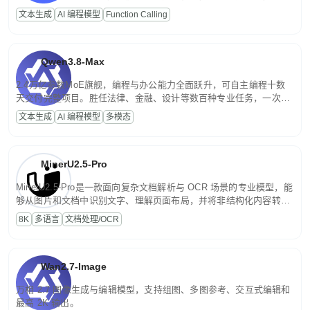
高并发、轻量化任务，适合日常对话、内容创作、基础 RAG、批量
文本生成
AI 编程模型
Function Calling
文案处理等普惠刚需场景。
Qwen3.8-Max
2.4万亿参数MoE旗舰，编程与办公能力全面跃升，可自主编程十数
天交付完整项目。胜任法律、金融、设计等数百种专业任务，一次对
话端到端交付生产级成果。原生视觉理解贯穿规划、执行与验证全流
文本生成
AI 编程模型
多模态
程，支持超长文档与长视频的深度语义解析。长程任务中自主规划与
闭环迭代，持续进化。
MinerU2.5-Pro
MinerU2.5-Pro是一款面向复杂文档解析与 OCR 场景的专业模型，能
够从图片和文档中识别文字、理解页面布局，并将非结构化内容转换
为便于存储、检索和二次处理的结构化结果。
8K
多语言
文档处理/OCR
Wan2.7-Image
万相 2.7 图像生成与编辑模型，支持组图、多图参考、交互式编辑和
最高 2K 输出。