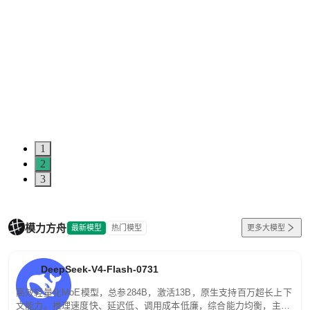
1
2
3
模力方舟
最新模型
热门模型
更多大模型
DeepSeek-V4-Flash-0731
高效轻量化MoE模型，总参284B，激活13B，原生支持百万超长上下
文能力。推理速度快、延迟低、调用成本低廉，综合能力均衡，主打