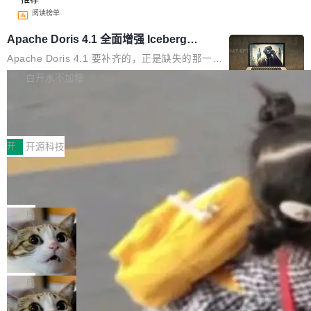
阅读榜单
Apache Doris 4.1 全面增强 Iceberg：
支持 UPDATE、MERGE INTO 与 Iceb
Apache Doris 4.1 要补齐的，正是缺失的那一
erg V3
半。在已有查询能力的基础上，Doris 进一步支
白开水不加糖
持了 UPDATE、DELETE、MERGE INTO 等数
Testin XAgent：CIO智能测试落地指南
据修改操作、完整的表结构管理与分区演进，以
及 rewrite_data_files、expire_snapshots 等日
7月30日，TiD2026质量竞争力大会在北京中关
常维护操作，并完整支持 Iceberg V3 格式。
村国家自主创新示范区会议中心开幕。本届大会
开
开源科技
由中关村智联软件服务业质量创新联盟主办，以
让非法状态不可表示：一篇关于 ADT
“智构可信·质创未来——AI原生时代的质量新范
的帖子在 Reddit 火了
式”为主题，直面AI从实验室走向规模化产业落地
有一种东西，一旦用过就回不去了。Alex Fedos
的核心质量命题。会上，《2026智能研发生产力
eev 管它叫"软件设计的基石"。 他说的东西不新
局
工具选型手册》发布，Testin云测的Testin XAge
鲜——代数数据类型（ADT），尤其是和类型
nt智能测试系统入选AI测试领域代表产品。对CI
Cloudflare 开源内部企业 AI 平台 Clou
（sum type）。但他说清楚了一件事：这不是类
dflare OS
O而言，这提示了一个转变：AI测试正在从效率
型系统的学术体操，是日常编码的思维方式。 文
Cloudflare 发布了一个开源项目 Cloudflare O
工具升级为企业的质量基础设施。 CIO面对的新
章从一个简单的例子切入。一个网站的深色主题
S。如果你只看官方博客，你会觉得这是又一
局
现实 过去两年，CIO们的焦虑清单上多了两项：
设置，如果用布尔值 + 可空字段来表示——bool
个"AI 知识库 + 聊天机器人"——每个大厂都在
一是如何让大模型和智能体应用安全地从PoC走