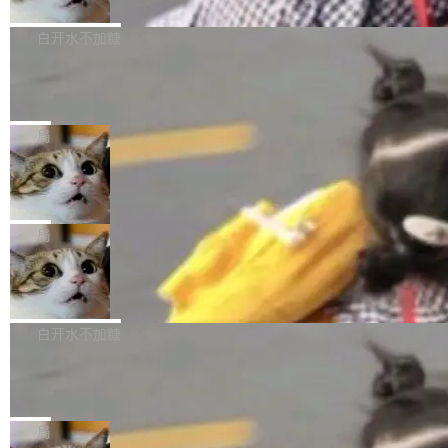
开源
由软件情怀，而是一个跟 AI agent 直接相关的
关开源项目的开发者，希望参加 DeepSeek Har
商汤科技宣布面向社区开源轻量级统一多模态模
技术判断。 两行 prompt 就能个性化任何软件 C
ness 的内测，可以回复或私信联系我。请附上
型的预览版本 SenseNova U1.5-Lite-Preview。
白开水不加糖
rawshaw 给出了两个 prompt。 第一个： "下载
GitHub id 以及开源代表作。」 DeepSeek 曾在
公告称，SenseNova U1.5-Lite-Preview并非简
某个软件的源码，在本地构建。修改 agent ...
Ubuntu 将核心系统包从 deb 转成了 s
官方招聘信息中写过一条简洁有力的公式：Mod
单的模型规模升级，而是基于 SenseNova U1
nap
el + Harness = Agent。模型负责理解和推理，
的一次系统性迭代，不仅在同一架构中贯通视觉
Ubuntu 正在把又一个核心系统包从 deb 转为 s
Harness 负责把能力落到真实环境中——调用工
理解、推理、生成与编辑，还仅以 8B-MoT 的轻
nap。这次是 hwctl——一个用来检查 Ubuntu
局
具、读写文件、管理上下文、处理错误、完成闭
量大小，将能力推进到4K、更精细的真实质感、
硬件认证状态的命令行工具。 Canonical 工程师
环。崔添翼招人的标...
Dario Amodei 担心新人来 Anthropic
更复杂的视觉控制和可持续迭代编辑。 相比 U
Alan Griffiths 在邮件列表中说得很直白：「hwc
只为金钱，不为使命
1，U1.5-Lite-Preview 在以下方向上带来了显著
tl 是一个 Ubuntu 专有的包，它和它的依赖项都
顶级 AI 研究员在两家公司之间来回跳，中间只
提升： 原生支持4K图像生成； 更精细的局部纹
是 Ubuntu 专有的，不会用在其他发行版上。」
隔了几天。 Lilian Weng 上周刚宣布因健康原因
局
理、细节与真实世界质感； 更准确的中英文文字
所以 deb 版本的受众实际上为零。既然只有 Ub
离开 Thinking Machines Lab，说自己作为联合
生成与复杂版式组织； 更稳定的图...
untu 用户在用，那用 snap 打包就没什么可纠结
FFmpeg 9.0 发布
创始人的角色「太累了」。几天后，The Inform
的。 从 deb 到 snap 的迁移路径 hwctl 是 rust-
ation 就曝出她将重回 OpenAI，负责递归自我
FFmpeg 9.0 现已发布，包含多项改进。官方更
hwlib 硬件 API 库的一部分，命令行工具负责查
改进方向的研究。她是 Thinking Machines 过
新日志列出的 9.0 版本主要更新内容如下： 扩
白开水不加糖
询 Ubuntu 的硬件认证数据库。...
去一年内第四个离开的联合创始人。 这家由前
展 AMF 色彩转换器 (vf_vpp_amf) 的 HDR 功能
OpenAI CTO Mira Murati 创立的公司，连创始
DeepSeek V4 Flash 单日消耗 8 万亿 t
MP4 muxer 中支持 LCEVC 音轨复用 Playdate
okens 登顶热搜
团队都留不住。 但 Thinking Machines 不是唯
视频编码器和多路复用器 添加 v360_vulkan filt
8 万亿 tokens。一天。一家公司的消耗。 Open
一在人才争夺战中失血的公司。六月，Google
er HE-AAC 960 解码 (DAB+) transpose_cuda
Code 在 X 上发帖：「DeepSeek Flash did 8T
局
连失两员大将：Noam Shazeer 去了 Op...