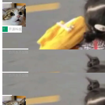
化系统等关键方向的系统性技术实力。 本届赛事
5 的架构基础构建，参数规模扩展至 2.4 万亿，
态生成模型，能生成带原生立体声的 2K 视频。
局
聚焦多语言对话语音模型面临的关键技术挑战，
激活参数95B，支持100万上下文Tokens，在编
没有发布会，没有预告，直接扔了篇文章出来，
共吸引来自全球工业界与学术界的1...
程、办公、科研以及长周期任务等方面实现了全
DeepSeek-V4-Flash正式版API上线超
权重已经上传至 Hugging Face。 去年国内的视
算互联网
面提升。它不仅能应对更具挑战性的问题，还能
频生成模型还在追 Runway 和 Pika 的参数，今
近日，DeepSeek-V4-Flash 正式版 API 开启公
更可靠地端到端完成复杂任务，输出值得信赖的
天 MiniMax H3 从架构到许可都摆上台面了。一
开测试。国家超算互联网正式上线 DeepSeek-V
开
开源科技
成果。 全球开发者都可通过千问 AI 平台获得 Q
个模型，三个模块，两个开源。 H3 由三个模块
4-Flash 正式版（DeepSeek-V4-Flash-0731）
wen3.8 的 API 服务：国内每百万 Tok...
组成：H3-Context-IR 负责多模态指令理解和编
Docker 29.7.1 发布
模型 API 调用服务和模型文件。 DeepSeek-V4-
排（闭源，提供 API）；H3-Base 是核心生成模
Flash-0731 经过大量后训练工作，智能体能力
Docker 29.7.1 现已发布，具体更新内容如下：
型，33B 参数，负责 768p 音视频生成（开
大幅增强，指令遵循能力大幅增强。在多项基准
Bug fixes and enhancements 修复了一个回归
白开水不加糖
源）；H3-Regenerate-2K 负责 in-context 重新
测试中，DeepSeek-V4-Flash 正式版性能可与
问题，该问题导致无法拉取图层中包含缺少明确
生成 2K ...
当前最强的闭源模型相媲美。 超算互联网现面向
Ant Design 6.5.3 发布，企业级 UI 设
父目录条目的目录的图像。moby/moby#53260
计语言和 React 实现
企业和开发者提供 DeepSeek-V4-Flash-0731
修复了一个回归问题，即CopyToContainer会拒
Ant Design 是阿里巴巴开源的一套企业级 UI 设
模型 API 调用服务，用户无需繁琐环境配置，一
绝遍历绝对符号链接的容器路径，例如/var/run -
计语言和 React 组件库。Ant Design 6.5.3 现
白开水不加糖
键接入即可快速调用，为各行业用户提供高性
> /run。moby/moby#53261 如需查看此版本中
已发布，主要更新内容如下： Input 修复 Input.
能、安...
的所有拉取请求和更改，可参阅： docker/cli, 2
DeepSeek V4 Flash 跑分全解析，13
OTP 使用字符串 mask 时仍采用 type="text" 的
个最强模型里它最便宜
9.7.1 milestone moby/moby, 29.7.1 milestone
问题，并保留显式 type 配置。#58835 修复 Inp
比它聪明的没它便宜，比它便宜的——哦，没有
更新说明：https://github.com/moby/...
ut.OTP 的 mask 为 true 时仍显示原始值的问
比它便宜的。 Artificial Analysis 更新了 DeepS
局
题。#58805 修复 Input.TextArea 调整大小手柄
eek V4 Flash 0731 的完整评测。一张 Intellige