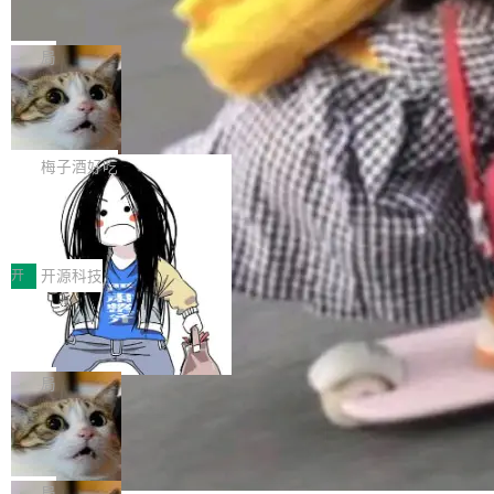
并实...
束，一个实验室的开始
级应用，企业在规模化落地过程中，对安全性、
AI算力网关（AI创新平台）成功入选！ 随着各行
Google 员工编号 20。MapReduce 作者之一。
可控性和代码质量提出了更高要求。 首先是数据
各业的Agent走向规模化建设，算力构成形态逐
Bigtable 作者之一。TensorFlow 的作者之一。
局
安全与合规要求。对于大多数普通研发场景，公
渐丰富，用户关注的重点也在发生变化：不只是
Gemini 的架构师。Google 首席科学家。 Jeff D
有云模型能够满足快速试用和效率提升的需求。
让AI用起来，还要进一步看清混合算力时代下，
🔥 SolonCode v2026.8.4 发布：界面
ean 在 Google 工作了 27 年后，宣布离职。 他
但对于金融、能源、医疗等对数据安全要求较...
字体可调、22 种语言、记忆搜索增强
Token花在哪里、算力是否被充分利用，以及持
不是一个人走。一同离开的还有 Sanjay Ghema
打开终端就能上岗的全中文编码智能体，这一轮
续增长的AI成本该如何优化。 深信服AI算力网关
wat（Google 员工编号 23，Jeff Dean 二十多
把「看得清、用母语、记得住」三件事一次补
梅子酒好吃
正是围绕这些实际问题，从Token治理和成本治
年的编程搭档，MapReduce 和 Bigtable 的共同
齐。 SolonCode 是什么 SolonCode 是杭州无
理两个方面，让用户的每一份算力都看得清、管
作者）、Quoc Le（Google 大脑核心成员，Se
让“代码语义理解”深度释放AI Coding
耳科技研发的企业级终端编码智能体——一位全
得住、用得稳、省得下、更安全！ 一、从现在开
价值潜能：华为云码道（CodeArts）
q2Seq 和 DocAI 的共同发明人）以及 Oriol Vin
中文驱动的数字员工，自主理解需求、规划步
一、代码仓深度理解技术的作用与价值 在软件工
始，Token使用一目...
代码仓技术解析
yals（Gemini 联合负责人，AlphaSta...
骤、编写代码。不挑模型、不挑平台，curl 一行
程实践中，代码仓是企业核心知识资产的主要载
开
开源科技
装完即用。 开源地址：Gitee · GitCode · GitHu
体。企业级代码仓库通常包含数十万乃至数百万
一条“删库”命令跑 17 小时，算法工程
b 安装 支持 Java 8+（8~26）、macOS / Linu
个文件，其规模远超单次模型调用可承载的上下
师删光 89TB 数据只为干私活
x / Windows / Harmony PC。 # macOS / Linu
文窗口。随着项目规模的持续扩张与代码历史的
最高人民检察院8月4日公布了一起案件：北京一
x / Harmony PC curl -fsSL https://solon.noea
不断累积，代码仓中的模块关系、接口契约、业
名90后算法工程师王某，为了给自己接的私活腾
局
r.org/solon...
务逻辑等关键信息往往分散于数十乃至数百个文
服务器空间，删光了公司AI游戏部门的全部核心
Cloudflare 分享推理优化实践：KV ca
件之中，形成高度复杂的知识关联网络。传统的
数据。 王某2024年1月入职东城区某科技公司AI
che 量化 + 权重压缩，吞吐量提升 4
代码检索手段（如关键词匹配、目录遍历）仅能
短剧部门，有互联网大厂背景。在公司内部架构
Kimi 和 GLM 是当前最强的大模型系列之一，但
1%，成本降 30%
在语法层面完成文本定位，难以触及代码的语义
调整期间，部门三次通知全员将数据从A集群迁
它们有一个共同的问题：太吃显存了。月之暗面
局