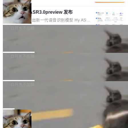
内涵与结构关联，导致开发者使用代码智能体在
移到B集群，王某都回复了"收到"。 他没有迁移
的 Kimi K 系列和智谱的 GLM 都是长上下文、M
理解大规模代码仓时面临显著"代码仓理解"瓶
数据。2024年9月3日下午4点，他使用此前登录
腾讯混元 Hy ASR3.0preview 发布
oE 架构的大模型，好用到让人上瘾，但 GPU 显
颈。 代码仓深度理解服务（以下简称" CodeBas
的账号密码进入A集群，输入了一条被程序员圈
存永远不够用。 Cloudflare 的 Workers AI 团队
腾讯混元正式推出新一代语音识别模型 Hy ASR
e深度理解服务"）是华为云码道（CodeA...
称为"删库跑路"的命令——最高管理员权限、无
一直在跑这些模型的推理。他们在官方博客上发
3.0preview。基于最新一代大语言模型 Hy3 的
白开水不加糖
需确认、强制递归删除。17个小时后，运维人员
了一篇技术文章，详细拆解了三种让大模型在 G
语言理解能力，以及融合了高精度语音识别与深
发现异常并中止进程时，89TB数据已经没了。
PU 上跑得更省、更快的技术手段——KV cache
Pale Moon 34.3.2 发布，苍月浏览器
度语义理解能力，实现了语音识别能力的全面升
删掉的是AI游戏部门的全部开发文件，包括公司
量化、模型权重压缩、以及共享 KV cache 的完
级。 根据介绍，Hy ASR3.0preview 目标在于：
Pale Moon 34.3.2 现已发布，这是一个安全更
自研的多个文生3D和...
整性保护。效果是：吞吐量提升 41%，每 token
让语音识别不再只是听清，而是真正听懂。通过
新和少量网页兼容性修复版本。 Changes/fixe
白开水不加糖
成本降低 30%，精度不变。 FP8 省的不仅是显
先理解你的语境和意图，再把准确的文字直接给
s： 实现了URL.Parse()便捷功能 对浏览器内部
存 KV cache 是推理时最吃显...
到你。从“逐字转写、单点优化”演进为“理解语
PostgreSQL 18/19 新特性深度解读
函数添加了多项边界检查，以避免潜在的越界访
境、兼容场景、一键直出”。 Hy ASR 3.0 previe
问、下溢和溢出。（DiD） 修复了加载和解析内
演讲者分享了一个有趣的实践：面对 PG 18 已
w 不要求标准普通话，方言识别覆盖粤语、吴语
容提供的字体时出现的几个问题 为避免音频加
发布的 Release Notes，他利用 AI 工具（如 Co
白开水不加糖
等 10 大方言片区和 20 余个二级小片区。在开
载、处理和播放过程中可能出现的一系列错误，
pilot）对数千条 commit 日志进行自动分析，先
源评测集中，Hy ASR 3.0 preview 在多语种的
对音频采样频率设定了下限 采样率低于 8kHz
慕尼黑市政府为全职开源项目维护者提
让模型总结出三十余条潜在特性，再逐条要求生
WER（...
供资助
（通常被认为是 "telephone"/"walkie-talkie" 音
成详细解释和代码校验，最终筛选出对用户体感
"在过去大约 10 年的大部分时间里，libexpat 的
质的最低采样率）的音频格式将被拒绝 修复了 C
最强的若干项。对于尚未正式发版的 PG 19，则
维护工作一直与我的日常工作、家务、社交生活
局
SS 圆角虚线样式中可能存在的问题 如果表单中
通过拉取过去一年内（从 PG 18 Beta1 时间点
和休闲娱乐竞争时间。" 这是 libexpat 维护者 S
的图像元素不在同一个子树中，则它们将不再关
至今）的所有 commit，同样交由 AI 分析提炼。
Firefox 153.0.3 发布
ebastian Pipping 写在博客里的话。8 月 4 日，