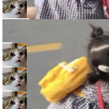
件，附了一封长信，要求 OpenAI 配合调查前苹
AI帮你干活，现在开启全新体验！ 温馨提示：
处理能力和硬件加速支持之外，还有一个特殊之
果员工带走机密信...
体验WorkBuddy鸿蒙PC版前，请将 HUAWEI M
亚马逊成本失控：AI 写代码烧掉 1215
处：FFmpeg 9.0 的代号是“Lei”。 这个名字，
万元，超预算 860%
atePad Edge 升级至 HarmonyOS 6.1.0.135S
来自中国开发者雷霄骅（Lei Xiaohua）。 对于
外媒近日曝光了亚马逊的多份内部报告显示，AI
P9 patch03及以上版本。 *升级路径：设置 > 搜
很多中国音视频开发者而言，这个名字并不陌
导致公司在多个项目上超支。《金融时报》报道
白开水不加糖
索“软件更新” > 检查更新，即可搜索新版本，下
生。十年前，他通过大量中文技术文章、源码分
称，仅一个项目的成本超支就高达 180 万美元
载安装完成升级即可。 没有...
析和开源示例，让一代开发者第一次真正理解 F
Hugging Face CEO 发声：中国正在开
（约合人民币 1215 万元）。 具体来说，一名工
源模型上碾压我们
Fmpeg，也成为很多人进入音视频开发领域的
程师借助 Anthropic 旗下 Claude Sonnet 模型
"他们正在开源模型上碾压我们。" Hugging Fac
“启蒙老师”。 而今年，恰好是雷霄骅离世十周
编写程序，目标是完成电商平台作者信息与商品
e CEO Clément Delangue 在 CNBC 的采访里
局
年。FFmpeg 社区最终选择用一个大版本的名
列表的数据匹配 —— 一项常规的数据处理任
没有拐弯抹角。他说中国正在赢得 AI 竞赛，而
字，留下了这份纪念。 雷霄骅曾是中国传媒大学
务，最终却产生了 180 万美元的账单，实际支出
当 AI agent 把源码变成了最好的扩展系
且按目前的速度，中国 AI 工具预计在今年底或
数字电视技术方向的博士生，长期从事视频、音
统，开发者工具必须开源
超出原定预算 860%。 更令人意外的是，该项目
2027 年就能追上美国前沿实验室的水平。 Dela
五年前，David Crawshaw 问过很多软件工程师
频技...
最终并未成功落地，而高额算力消耗持续运行长
ngue 把原因归结为一件事：开放协作。中国的
一个问题：你写过什么给自己用的程序？答案几
局
达 5 个月，公司直到财务对账时才察觉异常。这
AI 开发者在一个共享和协作的生态里加速迭代，
乎都是没有。工程师们整天用别人写的程序写程
意味着一个无人看管的 AI 程序，在近半年时间
而美国模型厂商在"闭门造车"。他的原话是 "buil
DeepSeek Harness 宣布内测邀请，全
序给别人用。偶尔有人自己写个博客系统、智能
里日夜不停地"烧钱"。 复盘显示，...
网最大规模开源 Agent 路演现场诞生
ding in silos"——各自为战，互不通气。 这个判
家居控制、家庭实验室，都算稀奇事。 Crawsh
一条内测招募帖，发出去的时候大概没人想到它
断从他嘴里说出来分量不同。Hugging Face 是
aw 是 Shelley 的作者，一个开源 AI coding age
会变成一场开源 Agent 生态的路演。 8月1日，
局
全球最大的开源 AI 平台，上面跑着上百万个模
nt。他最近在博客上写了一篇文章，核心论点很
DeepSeek Harness 团队负责人崔添翼（tiany
型。谁在开源赛道上领先，...
简单：开发者工具必须开源。 理由不是传统的自
商汤 SenseNova U1.5-Lite-Preview
i）在 X 上发帖： 「如果你是 Agent Harness 相