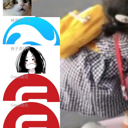
在触摸设备上显示为小圆点的问题。#58812 Ty
禅道开源版 22.4 发布，内置 DevOps4.
nce Index vs Cost per Task 的散点图上，13
0 正式版，提供从代码提交到交付的全
pography 优化 Typography 省略提示在大列表
个模型排成一列，V4 Flash 贴着底部：$0.03
大家好， 禅道开源版22.4发布啦！本次发布我们
生命周期的管理能力
中的渲染性能。#58806 修复 Typography...
一次任务。 V4 Flash 的 Intelligence Index 得
带来了DevOps4.0系列的首个正式版本。 DevO
禅道项目管理软件
分 50，在 101 个模型中排第 3。排在它前面
ps4.0内置与禅道DevOps专业版同源的代码管理
的：Claude Opus 5（61 分）、Claude Fable
Solon 的 10 种 HTTP 服务器：改一行
核心，依托于全自研的GitFox代码托管引擎，我
依赖，换一个引擎
5（60 分）、GPT-5.6 Sol（59 分）、Kimi K3
们提供了从代码提交到交付的全生命周期的管理
用 Solon 做线上项目有一阵子了，有个点总让新
（57 分）、Grok 4...
能力。同时，我们 对禅道DevOps现有底层代码
接触的人觉得意外：服务器引擎是让你选的。 S
梅子酒好吃
进行了革命性的重构，为后续AI辅助编程、智能
olon 内核约 0.3MB，不内置固定的 HTTP 服务
代码评审及自动化运维的全面落地夯实了“一体
BootstrapBlazor v10.9.0 已经发布，B
器。HTTP 引擎是一个独立插件。你选一个，或
ootstrap 样式的 Blazor UI 组件库
化”的基座。 新版本将为用户带来更好的使用体
者选两个，不同环境之间切换，一行应用代码都
BootstrapBlazor v10.9.0 已经发布，Bootstrap
验和更高的工作效率，感谢大家一直以来的支持
不用改。 下面快速过一下 10 种 HTTP 服务器
样式的 Blazor UI 组件库 此版本更新内容包括：
Gitee快讯
和反馈，我们将继续努力提供更优秀的产品和服
选项，各自适合什么场景，以及怎么切换。 一行
Release 2026-07-31 V10.9.0 Fixes fix(MultiFi
务！ 新增功能点 DevOps： 采用自研代码托管
依赖替换 在 Solon 里换 HTTP 服务器就是改 po
SolonCode v2026.8.2 已经发布，终端
lter): 增加暗黑主题支持 by @ArgoZhang in htt
平台，支持一站式安装，提供从代码提交到交付
智能体
m.xml 里一个依赖，别的什么都不用动。 <depe
ps://github.com/dotnetcore/BootstrapBlazor/p
SolonCode v2026.8.2 已经发布，终端智能体
的...
ndency> <groupId>org.noear</groupId> <arti
ull/8239 fix(Camera): 增加 exact 显式设置设备
此版本更新内容包括： 优化 soloncode run 模
Gitee快讯
factId>solon-web</artifac...
id by @kkxkx in https://github.com/dotnetcor
式（参考 run-headless-mode.md） 添加 solon
e/BootstrapBlazor/pull/825...
OpenAI 宣布 GPT-5.6 Luna 价格下降
code web 国际化多语言支持 添加 soloncode w
80%
eb 消息列表消息导航支持 修复 soloncode web
OpenAI 宣布 GPT-5.6 Luna 价格下降 80%。输