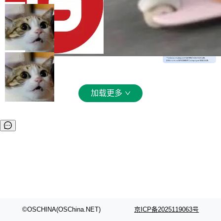
文件详情初次显示时语法高亮失效的问题 修复 s
入从每百万 token 1 美元砍到 0.2 美元，输出从
局
oloncode web 审查详情文件名中文乱码的问题
6 美元砍到 1.2 美元。GPT-5.6 Terra 降 20%。
细节优化 详情查看：https://gitee.com/opensol
DeepSeek-V4-Flash 官方 API 现已正
旗舰 Sol 没降，但加了一个 Fast 模式——2.5
式上线公测
on/soloncode/releases/v2026.8.2
倍速度，2 倍价格，智商不变。 降价的理由不是
DeepSeek V4 Flash 正式版今天上线了。模型
市场竞争，不是清库存，是 Sol 自己把自己优化
结构和参数规模没变，还是 MoE 284B、激活 1
局
了。 这事分两步。第一步，OpenAI 把 GPT-5.6
3B、100 万 token 上下文——只重新做了后训
Sol 部署上线。第二步，让 Sol 通过 Codex 自
练。但改完之后，Agent 能力直接把自家 4 月发
己去优化自己的推理基础设施。Sol 学了 Triton
的 Pro Preview 给干了。 九项 Agent 基准测试
加载更多
和 Gluon 两种 GPU 编程语言，重写了生产环境
全部反超。Terminal Bench 2.1 从 61.8 涨到 8
的 GPU 内核，找出了哪...
2.7，DeepSWE 从 7.3 涨到 54.4，DSBench-F
ullStack 从 37.0 涨到 68.7。不说别的，一个 Fl
ash 型号干翻了三个月前代表最高水平的 Pro 预
览版，这件事本身就够说明后训练的威力了。 跟
它一起来的还有两...
©OSCHINA(OSChina.NET)
京ICP备2025119063号