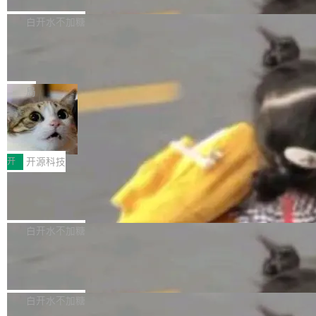
们自己都没看完。 这事不是个例。GitLab 调研
Dgraph 是一个水平可扩展的分布式 GraphQL
高质量游戏...
式2.0，可根据不同使用场景释放处理器潜力，
过 1528 名开发者，85% 说 AI 把瓶颈从写代码
数据库，有一个图形后端。作为一个原生的 Gra
白开水不加糖
帮助玩家在游戏与高负载应用中获得更充分的性
转移到了审代码。 写代码有人替你干了。但审代
phQL 数据库，它严格控制数据在磁盘上的排列
能表现。 在核心规格方面，B850 AO...
码、把关发版这两道关，还得靠人肉扛。 V5.0
竹知了：一个零依赖的单文件 HTML，
方式，以优化查询性能和吞吐量，减少集群中的
把儿时竹蝉玩具搬进浏览器
想让 AI 一起盯。
磁盘寻道和网络调用。 Dgraph v25.4.0 现已发
竹知了（zhuzhiliao）是那种小时候路边摊上几
布，具体更新内容包括： feat(zero)：Zero 现
块钱的玩意儿——一根小竹签，一个竹筒，一头
局
支持 --security superflag（token=...;whitelist
系着涂了松香的线。甩起来，竹膜震动，发出“哇
=...），与 Alpha 版本的格式一致，并据此对其
30倍效率升级：解锁医学影像数据要素
——哇”的蝉鸣声。实物越来越难找了，有开发者
价值化的真实路径
管理 HTTP 端点进行授权。 <blockquote> <p>
把它做成了 Web 玩具，放在 zhuzhiliao.imsai.c
完成一例腹部CT影像标注，张医生过去需要约1
<span><strong>警告：</strong>&nbsp;Zero
c 上，并在 GitHub 开源。 玩法很简单：按住屏
20个小时。他必须在数百张连续影像上，一笔一
开
开源科技
的 admin ...
幕画圈，或者直接甩手机。页面会实时显示转速
笔勾画边界，一层一层识别肌肉组织。如今，使
（圈/秒），声音来自真实竹知了录音的 1.72 秒
Apache Dubbo-go v3.3.2 正式发布
用东软飞标医学影像标注平台，同样的工作缩短
采样，无缝循环。音频解码失败时，还有一套合
至4小时，效率提升30倍。 这组数字背后，改变
这个版本面向生产环境，重心在内核稳定性。我
成兜底——锯齿波振荡器模拟脉冲，并联带通共
的不只是速度，而是把医学影像转化为AI能力的
们彻底收敛了旧配置体系，扩展了 Triple 协议与
白开水不加糖
振峰模拟竹膜和筒腔共鸣。 技术细节上，物理引
路径真正打通了。 大型医院积累的影像数据规模
泛化调用能力，加强了应用级元数据和服务治
擎是绳系质点模型：重力、弹性绳（只拉不
庞大，但不能直接用于训练模型。器官、病灶和
Calibre 9.12 发布，功能强大的开源电
理，同时集中修了并发安全、资源泄漏和热路径
推）、空气阻力，1/240 秒定步长积...
子书工具
组织边界，必须由专业医生逐层识别、标记和校
性能问题。
Calibre 开源项目是 Calibre 官方出的电子书管
正，才能成为机器能理解的高质量数据。医学影
理工具。它可以查看，转换，编辑和分类所有主
白开水不加糖
像AI落地最昂贵的环节，不是算法，是专业医生
流格式的电子书。Calibre 是个跨平台软件，可