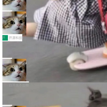
ean 表示是否可切换，nullable 的默认模式、浅
Deno 团队开源 Celld，可自托管的分
做，没什么新鲜的。 但 Kenton Varda 在 Twitte
向生产，二是如何让测试团队跟得上AI应用...
布式 Durable Objects
色方案、深色方案——会产生大量无意义的组
r 上把事情说清楚了： 今天我们发布了 Cloudfla
Ryan Dahl 领导的 Deno 团队推出了最新开源项
合。方案缺了、配置冲突了、全 null 了。要知道
re OS，一个带连接器的聊天机器人，跟其他所
目 Celld，一个能在自己机器上运行 Cloudflare
局
哪些组合有效，作者说，你得靠"文档、校验、或
有科技公司做的一样。只不过，实际上它不一
Workers 和 Durable Objects 的守护进程。 设
者部落知识"。 换个写法。Rust 的 enum，两个
样。这是 Sandstorm.io 的重制版，我十年前的
鲁大师7月新机性能/流畅/AI榜：vivo夺
计思路很直接：每个对象是一个独立的 SQLite
变体：Switchable...
性能、流畅双第一，三星Galaxy Z系列
那个创业公司。不同的是，这次它构建在 Cloudf
数据库，按名称寻址，复制到你自己的 S3 兼容
2026年7月的手机市场，由于存储等硬件成本暴
新折叠缺席
lare Workers 上——我花了九年时间搭建的平台
存储库里。节点之间只通过这个存储库协调——
增，手机厂商的日子也不好过啊，新机速度明显
开
开源科技
——并且深度集成了 AI。这基本上是我十年秘密
没有控制平面，没有共识协议。每个对象自带一
放缓，因此硝烟味淡了许多。新机参数规格除开
计划的顶峰。 十年前，Ken...
个小型数据库，应用天然按分片构建，单个数据
Zed 推出 DeltaDB，一个记录 commit
高价的三星折叠（三星Galaxy Z Fold8 Ultra / Z
之间所有操作的版本控制系统
库的竞争和爆炸半径问题在设计层面就被消除
Fold8 / Z Flip8）外，其余要么是中低端机器，
Zed 编辑器团队发布了新项目——DeltaDB，一
了。 闲置的 cell 会休眠到几乎不占资源。当 cel
例如iQOO Z11i、REDMI Note 17、REDMI No
个在 git commit 之间记录每一次编辑操作的版
局
l 迁移或唤醒时，新宿主从 S3 恢复 SQLite 数据
te 17 Pro、OPPO K15，要么是vivo X300 E这
本控制系统。目前处于 Early Access 阶段。 De
库继续执行。存储库是持久化的唯一真相...
样的次旗舰。 Galaxy Z Fold8 Ultra / Z Fold8 /
SpaceXAI 单季资本开支达 183 亿美元
ltaDB 的核心思路直接写在 landing page 最显
Z Flip8三款折叠屏新机均在7月22日发布，且全
眼的位置：「Software is made between com
根据风险投资人Tomer Tunguz 博客（VC 分
部搭载骁龙8 Elite Gen5 for Galaxy，它们本该
mits」——软件是在 commit 之间写出来的。git
析）披露的最新分析与第二季度业绩报告，Spac
白开水不加糖
是7月性...
只记录了你提交的最终状态，但真正的工作过程
eXAI在上个季度的总资本支出飙升至183.7亿美
Meta 发布终端编程 Agent“Muse Cod
——打字、删改、试错、agent 对话——都在 co
元。其中，绝大部分资金被直接用于 AI 领域，
e” 和 Muse Spark 1.2 模型
mmit 之间的空隙里丢失了。 DeltaDB 要做的就
金额高达158.3亿美元，这一单项投入已经逼近
Meta 今天发布了两款 AI 产品：Muse Code，
是把这段空隙补上。 回退到任何一次编辑：Delt