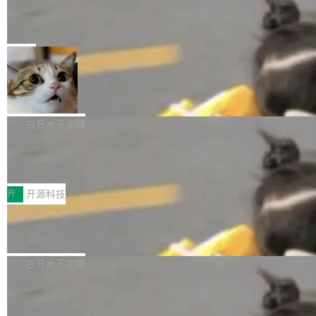
的时间。 张医生是某三甲医院放射科副主任医
SwiftUI 问世七年了，为什么开发者还
以在 Linux、Windows 和 macOS 上运行。 Cal
师，牵头一项腹部肌肉影像课题。他需要在数百
在骂它？
ibre 9.12 现已正式发布，此次更新内容如下：
Yakov Manshin 发了一期长达 40 分钟的 YouT
张CT影像上完成像素级精细分割，让系统"...
新功能 macOS：在 Connect/Share 按钮中添加
ube 视频，标题是"SwiftUI 七年后：一个平庸的
局
通过 AirDop 共享书籍的功能 Content server：
故事"。视频核心观点很简单：SwiftUI 发布七年
支持可向服务器后端添加新端点的插件 Edit boo
DBeaver 26.1.4 发布
了，仍然像一个永久公测版。 Manshin 从数据
k：Compress images：添加将 GIF 图像转换为
流、布局系统、API 稳定性、性能、跨平台五个
DBeaver 是一个免费开源的通用数据库工具，适
JPEG/WebP 的选项 ToC Editor：添加一个按
维度逐一批判了 SwiftUI。最让人印象深刻的一
用于开发人员和数据库管理员。DBeaver 26.1.4
白开水不加糖
钮，用于对目录中的条目进...
个论据是：苹果官方的 SwiftUI 教程项目 Land
现已发布，具体更新内容包括： AI 助手： <ul st
marks，用最新 Xcode 在最新 macOS 上构建
传音TEX AI语音算法团队斩获MLC-SL
yle="margin-left:0; margin-right:0"> <li><span
M 2026国际挑战赛Task 1亚军
运行，出来的效果是坏的——侧边栏按钮大小不
style="color:#000000">现在可以通过键盘访问
近日，在国际语音领域顶级会议INTERSPEECH
一，界面错位。他说这个问题"两年前就发现了，
AI 聊天功能（添加了一些快捷键）</span></li>
2026卫星活动——第二届多语种对话语音语言模
开
开源科技
至今没变"。 数据流方面，Manshin 指出 SwiftU
<li><span style="color:#000000">新增了始终
型挑战赛 （Multilingual Conversational Speec
I 的属性包装器演进史...
在新 SQL 控制台中打开 AI 生成的脚本的功能</
Qwen3.8-Max 发布，下周开源 Qwen3.
h Language Model Challenge，MLC-SLM）T
8-27B
span></li> <li><span style="color:#000000...
ask 1赛道中，传音TEX AI中心语音算法团队以
千问大模型宣布正式推出 Qwen 家族迄今最强大
自主研发的说话人归属多语种自动语音识别系统
的模型 Qwen3.8-Max，也是其首个 Max 规模
白开水不加糖
取得tcpMER 15.41%的成绩，在全球110支参赛
的开源权重模型。Qwen3.8-Max 的模型权重预
队伍中位列第二。此次突破展现了传音在多语种
MiniMax H3 开源：33B 全模态模型，
计将于开源，彼时也将同步开源 Qwen3.8-27B
一个视觉语言模型只够当它的编码器
语音识别、说话人日志、时间对齐与长音频工程
模型。 根据介绍，Qwen3.8-Max 基于 Qwen 3.
MiniMax 今天开源了 H3，一个 33B 参数的全模