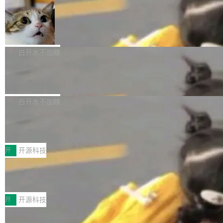
微软同期总资本开支的四成。 与亚马逊、Alpha
一个在终端里运行的编程 agent；Muse Spark
局
aDB 捕获 commit 之间的每一次操作，...
bet、微软以及 Meta 等传统科技巨头相比，Spa
1.2，驱动这个 agent 的新模型。一句话概括：
美团开源 LoHoSearch，用知识图谱校
ceXAI的资金消耗速度尤为引人瞩目。然而，支
你可以用 curl -fsSL https://dev.meta.ai/install.
准 AI 能力认知
撑庞大支出的资金来源却呈现出截然不同的面
sh | bash 安装一个能在大项目里自动规划、写
机器出题的前提，是让机器拥有全局视野。整个
貌。数据显示，微软和 Meta 主要依托充沛的经
代码、验证结果的 AI 终端工具。 据介绍，Muse
构建流程可以分为四个环节：建图 → 控制难度
白开水不加糖
营现金流来覆盖资本开支，其资本支出覆盖率分
Code 是 Meta 的编程 agent 产品。它和市场上
→ 质量把关 → 数据概览。
别达到155% 和106%;而SpaceXAI的经营现金
已有的终端编程 agent 在设计理念上有几个明显
腾讯开源 UCL-MPComm 通信库
流仅能覆盖资本开支的12...
的差异点。 异步后台 agent：Muse Code 有一
腾讯网平团队宣布开源了 UCL-MPComm 通信
个主 agent 循环，外加一组后台 agent。这些后
库，并将作为transport接入Mooncake TENT。
白开水不加糖
台 agent...
该通信库针对AI Memory池化场景的数据传输需
CoStrict入选工信部2025人工智能应用
求进行了深度优化，能够实现数据中心内大规模
典型案例
计算节点间多种内存类型的高性能通信。 UCL-
近日，工信部科技司公示《2025人工智能应用典
MPComm将作为一种传输引擎接入Mooncake T
型案例入选名单》，深信服“面向企业研发场景的
开
开源科技
ENT，实现零拷贝传输性能提升30%、非零拷贝
开源 AI 编程平台 CoStrict 应用”凭借卓越的技术
传输性能最高提升5倍。UCL-MPComm底层基
深信服AI算力网关入选工信部人工智能
创新与落地成效成功入选。 全链路私有化部署，
应用典型案例！
于自研UCL-Engine通信引擎，后续腾讯网平将
助力企业AI研发安全落地 当前，越来越多企业已
前不久，工业和信息化部正式发布《2025年人工
持续开源更多基于UCL-Engine的高性能通信组
经开始引入 AI Coding 工具，通过调用公有云模
智能应用典型案例名单》，集中展示人工智能在
开
开源科技
件。 腾讯网平团队在UCL-MPComm中实现了一
型或企业内部部署模型提升研发效率。但随着 AI
各领域的应用成果，覆盖技术底座、行业赋能、
个独立于业务线程的全局通信引擎（Engine），
Coding 从个人辅助工具逐步走向团队级、组织
Jeff Dean 离开 Google：一个时代的结
产品应用、支撑保障、专题等五大方向。深信服