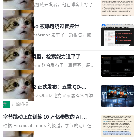
ux，称“AOSP 已死”
代码起点、解释逻辑，但它经常自信地给出错误
芯片制造工厂。 这就是 Chip Tycoon。 一个黄
Runarcn 是一名挪威开发者，他在博客上写了一
结果——「一块焦炭，上面放了一枝百里香，然
色的小车载着一片硅晶圆，穿过 20 栋建筑，从
篇文章，标题很直白：《I'm switching my phon
局
后告诉你这是三分熟。」 判断力仍然是不可替代
石英砂一路走到封装好的芯片。晶圆在每一站都
e from Android to Linux》。 他的核心论点很简
的。AI「不能替你定义什么是好，不能决定哪些
会发生肉眼可见的变化——长晶体、抛光、涂光
Atlassian Rovo 被曝可绕过管控泄露 J
单：AOSP（Android Open Source Project）
取舍可以接受」，也看不出来什么时候结果在技
ira 和 Confluence 数据，厂商两个月没
刻胶、蚀刻、离子注入、铜互联。公园中央是一
已经死了。不是技术上死了，而是作为一个真正
安全公司 PromptArmor 发布了一篇报告，披露
术上正确、但方向完...
回复
个环形路线，因为芯片制造需要把光刻流程重复
的开源项目死了。Google 把越来越多的核心功
Atlassian 的 AI agent Rovo 存在严重的数据泄
局
大约 60 次，每次一层。动画里简化为 4 圈。 整
能从 AOSP 移到了闭源的 Google Play Service
露漏洞：攻击者可以通过 indirect prompt inject
个项目只有一个 HTML 文件。没有构建步骤，没
s 里，设备树和内核源码被厂商锁死，你能看到
一个 4B 开源模型，检索能力追平了 G
ion（间接提示注入）窃取整个 Atlassian 租户内
有依赖，没有网络请求。屏幕上每个形状都是 C
PT-5.6 Sol，成本降到 1/100
代码但你改不了，改了也刷不进去。 为什么 AO
的 Jira 工单和 Confluence 文档，全程不需要任
Neon 和 Castform 联合发布了一篇博客，展示
anvas 上纯手...
SP 不够用了 Runarcn 列举了几条他离开 Andro
何人工审批。 更值得注意的是，这个漏洞在 5
了一个惊人的结果：一个 4B 参数的开源模型，
局
id 的具体理由： Google Pla...
月 23 日就报告给了 Atlassian，两个多月过去
经过 RL 后训练之后，在检索任务上的准确率追
了，公司除了表示"感谢"并分配了一个 case nu
技嘉 GO27Q32 正式发布：五重 QD-OL
平了 GPT-5.6 Sol，但每次请求的成本只有对方
ED 面板加持，320Hz 极速与影院级画
mber 之外，再没有任何实质性回应。Rovo 至
的 1/100。 具体来说，GPT-5.6 Sol 做一次典型
技嘉科技旗下 QD-OLED 电竞显示器阵容再添旗
面兼得
今仍处于漏洞未修复状态。 攻击链路 攻击链并
的多轮搜索请求需要超过 10 秒，端到端成本约
舰新作。GO27Q32 将于 2026 年 9 月 15 日正
开
开源科技
不复杂。 受害者给 Rovo 提了一个正...
0.03 美元。对于需要反复搜索的 agent 工作流
式上市，以 27 英寸 QHD 分辨率、三星显示 Pe
字节跳动正在训练 10 万亿参数的 AI 模
来说，这个速度和成本都"高得让人没法用"。而
nta Tandem 五重发光架构为核心，为高端玩家
型
4B 开源模型在推理速度上快了几个数量级，成
打造速度与画质不妥协的沉浸体验。 GO27Q32
根据 Financial Times 的报道，字节跳动正在训
本低了两三个数量级。 问题在于，小模型开箱即
搭载三星最新 QD-OLED 面板，采用 5 层串联
练一个 10 万亿参数的 AI 模型，目前处于预训练
局