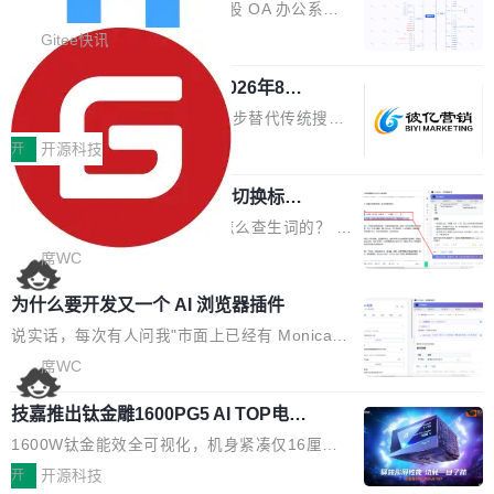
业固有认知重构等议题展开跨界对话，聚焦行业
统
「应用」，它是一个运行在浏览器引擎里的网
答卷安全性；同时升级考试能力，完善填空题判
勾股 OA v6.0.2 已经发布。 勾股 OA 办公系统
真实痛点与突破方向...
页，外面套了一层 Windows 的壳。 WebView2
分、防切屏等功能体验，并优化多项产品细节，
是一款简单实用的开源的企业办公系统。系统集
Gitee快讯
本身就是个内存大户。它加载了完整的 Edge 渲
提升整体使用体验。 新增功能 01. 新增验证手
成了系统设置、附件管理、人事管理、行政管
染引擎，包括 JavaScript 引擎...
机号后查看、修改已答问卷功能 02. 新增填空题
942亿赛道如何选对伙伴？2026年8月G
理、消息管理、资产管理、企业公告、知识网
EO公司推荐
判分功能 03. 添加协作管理员支持树形结构选择
盘、审批流程设置、办公审批、工作计划、工作
当DeepSeek、豆包等大模型逐步替代传统搜索
体验优化与修复 •页面与体验优化 优化工作台首
汇报、工作日志、日常办公、财务管理、客户管
成为用户获取信息的主要入口,品牌竞争的逻辑变
开
开源科技
页 UI 展示效果，提升页面使用体验。 优化防切
理、合同管理、项目管理、任务管理等功能模
了:不再是争抢关键词排名,而是想办法进入AI脱
屏提醒规则，调整为每次切屏均触发提示，提升
块。系统简约，易于功能扩展，方便二次开发，
任意网页划词 AI 问答：不用切换标签页
口而出的那个答案。"GEO公司推荐"这个搜索词
考试规范性。 优化登录状...
的效率秘诀
可以用来做日常 OA，CRM，ERP，业务管理等
背后,折射的是企业面对新兴服务赛道时的集体困
看英文技术文档的时候，你是怎么查生词的？ 我
系统。 勾股OA6.0.2版本主要是对勾股OA 6第
惑——该信谁、看什么、怎么选。 据易观分析
猜大多数人的流程是：选中单词 → Ctrl+C → 切
席WC
一个大版本发布的部分功能细节优化和bug问题
《中国GEO市场产业图谱》数据,2026年中国GE
到翻译标签页 → Ctrl+V → 看翻译 → 切回原
修复的版本，具体更新日志如下： 1、补全新版
为什么要开发又一个 AI 浏览器插件
O行业规模预计达942亿元,同比增长169.7%。G
文。遇到不懂的代码片段，再切到 ChatGPT 问
本的各个审批类型的审批单导出 2、优化各个审
artner同期预测,传统搜索引擎访问量年内将下滑
一下。来回切换几次，思路早断了。 今天介绍的
说实话，每次有人问我"市面上已经有 Monica、
核反确认审批的逻辑，使...
25%,AI载体流量占比突破40%;埃森哲2025年中
开源 Chrome 扩展 AI Helper，有一个划词浮动
Sider、Copilot for Chrome 这些 AI 浏览器插件
席WC
国消费者调研则指出,37%的用户在有明确购买需
工具栏功能，能让你在任意网页选中文本就直接
了，你为什么还要再做一个"，我都觉得这个问题
求时倾向于先问AI。几组数据指向一致:GEO已
技嘉推出钛金雕1600PG5 AI TOP电
用 AI，完全不用切换标签页。 划词工具栏是什
问得好。 因为我自己也是从用户变成开发者的。
从营销"加分项"变成品牌在AI时...
源：为发烧级主机与本地AI算力打造旗
么 安装 AI Helper 后，在任意网页选中文本，选
现有产品的天花板 我用过不少 AI 浏览器插件。
1600W钛金能效全可视化，机身紧凑仅16厘米
舰供电方案
区旁边会自动浮现一个工具栏： 工具 功能 典型
刚开始觉得都挺好——选中一段文字，弹出解
继2026台北电脑展首度亮相后，技嘉科技近日正
开
开源科技
场景 AI 搜索 联网搜索相关信息 看到陌生概念，