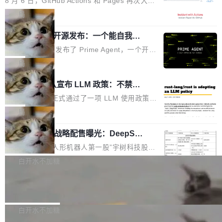
8 月 6 日，GitHub Actions 和 Pages 再次大规
驱动你去学 CuTe，但还没被那些"邪恶的" Hopp
也为产业链企业探索产品创新与商业增长打开新
模服务降级，Actions 完全不可用超过 5 小时，
局
er++ 优化所淹没，足够容易修改和适配。 更关
的空间。 8月14日，开源鸿蒙智能硬件开发者日
webhook 停发，连自托管 runner 也因调度层故
键的是 FA2 的持久性...
（OHDD：OpenHarmony Hardware Develope
Prime Agent 开源发布：一个能自我改
障无法工作。Pages、Copilot code review、C
进的编程 Agent，ARC-AGI 3 超越人类
r Day）将在杭州启航。活动面向智能硬件产业
opilot coding agent 全部受影响。从检测到完全
Prime Intellect 发布了 Prime Agent，一个开源
专家基线
链企业和开发者，邀请行业专家与资深技术顾
恢复，大约 12 小时。 这是 2026 年 8 月的第六
的编程 Agent Harness，核心设计围绕两个抽
局
问，围绕开源鸿蒙技术能力、设备适配、芯片适
起事故，其中四起与 AI/Copilot 服务相关。 Git
象：Recursive Language Model（RLM）和 C
配、功耗与稳定性调优、兼容性测评及统一互联
Rust 项目团队宣布 LLM 政策：不禁
Hub 员工 kdaigle 在 HN 讨论中贴出了一组数
ontinual Harness。在 ARC-AGI 3 基准测试
等内容展开系统讲解和实战交流，帮助企业进一
止，但你要承认哪些代码不是你写的
据：2025 年全年 10 亿次 commit。现在，每周
上，Prime Agent + Opus 5 的组合达到了 95.
Rust 语言项目正式通过了一项 LLM 使用政策，
步了解开源鸿蒙在智能...
2.75 亿次，全年预计 140 亿次。GitHub...
5% RHAE Best@1，超过了 ARC 报告的人类专
覆盖 rust-lang/rust 单一仓库的代码贡献。这不
局
家基线 95.4%。 不是又一个 coding agent 包装
是项目级别的官方立场，目前由五个团队采纳，
宇树科技 IPO 战略配售曝光：DeepSe
器 Prime Agent 的架构和市面上大多数 coding
但它可能是主流开源项目中关于 AI 辅助贡献最
ek 获配 93.3 万股，锁定 36 个月
agent 有本质区别。大多数 agent harness 的设
细致的一份规则。 政策的核心只有一句话：LLM
8月6日晚间，“人形机器人第一股”宇树科技股份
计是基于早期模型的能力—...
可以用来分析、提炼、审阅、建议，但不能用来
有限公司披露IPO发行价格及战略配售结果，杭
白开水不加糖
创作。 具体来说，LLM 生成的代码可以提交，
州深度求索人工智能基础技术研究有限公司（De
但必须满足五个条件：预先安排、非关键、高质
Docker 29.7.2 发布
epSeek）获配93.3399万股，按150.8元/股发行
量、充分测试、充分审查，并且必须披露。LLM
价格计算，认购金额约1.41亿元，股份锁定期为
Docker 29.7.2 现已发布，具体更新内容如下：
不得生成涉及安全性的关键变更，除非作者本身
36个月。 公告显示，本次宇树科技战略配售对
Bug fixes and enhancements 修复多次传递同
白开水不加糖
就是领域专家。即使如此，政策也"强烈不建
象主要包括长期投资机构、与公司业务具有战略
一环境变量时，docker service create和docker