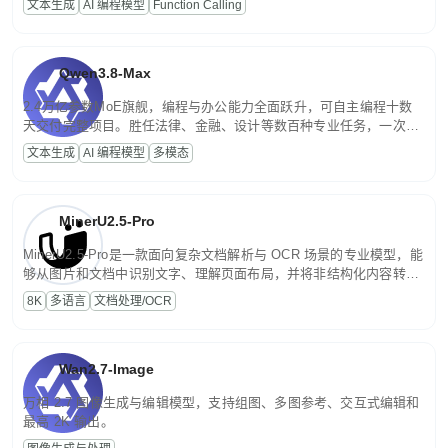
文本生成
AI 编程模型
Function Calling
文案处理等普惠刚需场景。
Qwen3.8-Max
2.4万亿参数MoE旗舰，编程与办公能力全面跃升，可自主编程十数
天交付完整项目。胜任法律、金融、设计等数百种专业任务，一次对
话端到端交付生产级成果。原生视觉理解贯穿规划、执行与验证全流
文本生成
AI 编程模型
多模态
程，支持超长文档与长视频的深度语义解析。长程任务中自主规划与
闭环迭代，持续进化。
MinerU2.5-Pro
MinerU2.5-Pro是一款面向复杂文档解析与 OCR 场景的专业模型，能
够从图片和文档中识别文字、理解页面布局，并将非结构化内容转换
为便于存储、检索和二次处理的结构化结果。
8K
多语言
文档处理/OCR
Wan2.7-Image
万相 2.7 图像生成与编辑模型，支持组图、多图参考、交互式编辑和
最高 2K 输出。