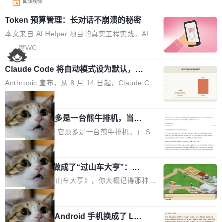
阅读榜单
Token 预算管理：长对话不崩溃的秘密
本文来自 AI Helper 项目的真实工程实践。AI H
elper 是一个开源的 Chrome 智能助手扩展，采
席WC
用 ReAct 推理循环架构，内置 44 个工具，支持
Claude Code 将自动模式设为默认，称
多轮工具调用和复杂任务拆解。 问题：多轮推理
人类审批只抓到 13.6% 危险命令
的 Token 雪崩 ReAct 架构的核心是"推理-行动-
Anthropic 宣布，从 8 月 14 日起，Claude Cod
观察"循环。每一轮循环，AI 调用工具、拿到结
e 在 Pro、Max、Team 计划上将默认启用自动
局
果、把结果追加到消息历史中。一个复杂任务可
模式（auto mode）。这个决定背后，是两组让
能跑十几轮甚至几十轮，每轮的工具结果（页面
AI 辅助编程顶多是一台煎牛排机，当不
人不安的数据。 第一组：人类审批到底有多不靠
了厨师
HTML、搜索结果、文件内容）动辄几千 token
谱？Anthropic 在 1053 名付费用户中做了一项
「AI 不是厨师。它顶多是一台煎牛排机。」 Ser
s。 问题来了：随着轮次增加，消息历史不断膨
对照实验，人为审核只抓到了 13.6% 的危险命
hii Sydorets 写了一篇博客，把 AI 辅助编程比作
局
胀，总 Token 量逼近模型的上下文窗口上限。
令，而自动模式抓到了 89%。自动模式拦截了 8
煎牛排——任何人都能把肉扔进锅里弄熟，但要
一旦超限，要么 API 直接报错，要么模型开
00 条人类审批通过的指令，人类只拦截了 6 条
他把芯片制造做成了“过山车大亨”：一
稳定产出真正好的结果，需要真正的理解。机器
始"遗忘"...
个浏览器里的半导体工厂
自动模式放过的指令。更令人担忧的是，随着会
能按食谱重复操作、规模化产出，但它不知道你
如果你玩过《过山车大亨》，你大概记得那种俯
话变长，人类的检测率从早期的约 17% 下降到
脑子里到底想要什么，除非你把想法翻译成明确
瞰视角——小人在公园里走来走去，游乐设施运
局
50 轮后的约 5%——人会疲劳，机器不会。 第
的需求。 文章的核心论点很简单：AI 让你更
转着，一切都在你的注视下运行。现在想象同样
二组：出了事有多严重？在 5-6 月标记的...
快，但快不等于好。 它能自动化重复劳动、生成
一名开发者将 Android 手机换成了 Lin
的视角，但公园里不是过山车，而是一座完整的