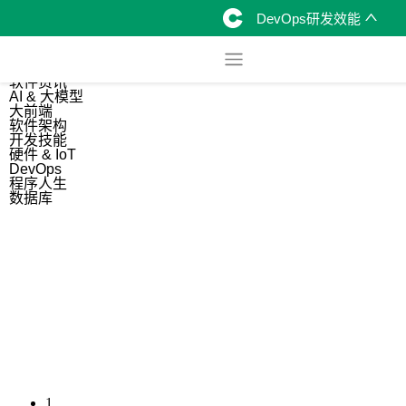
DevOps研发效能
综合
开源资讯
软件资讯
AI & 大模型
大前端
软件架构
开发技能
硬件 & IoT
DevOps
程序人生
数据库
1