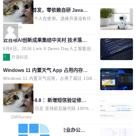
用时的检索能力确实远不如闭源前沿模型。差距
式发光结构，并装配全新 ObsidianShield 抗反
阶段。 10 万亿是什么概念？Anthropic 目前最
在哪？就在 RL 后训练。 从 RAG 到 agentic...
wastnet 开源首发，零依赖自研 Java H
射镀膜，黑阶表现提升可达40%，并将表面硬度
大的模型 Mythos 5 约 8 万亿参数。DeepSeek
TTP/2 框架，性能对标 Undertow !
由2H升級至3H，画面对比度与强度都提升的同
V4-Pro 是 1.6 万亿。月之暗面的 Kimi K3 是 2.
这个项目一直是个人在使用，选择开源没有什么
时还具有 320Hz 刷新率与 0.03ms GTG 灰阶响
8 万亿。美团 LongCat-2.0 是 1.6 万亿。字节
动机理由，就是想开源了，如果非要说一个，那
wycst
应时间，从源头消除拖影与动态模糊。 1.突破 O
跳动的这个未命名模型，直接跳到了 10 万亿。
就是它多少弥补了国产 Java 自研 HTTP/2 框架
LED 画质局限，暗部细节...
预训练通常需要 3 到 6 个月，之后还有微调阶
近百项AI创新成果集结中关村 技术落地
这块空白——放眼国产 Java 生态，能拿出手的
与产业迭代提速
段。按这个时间线，最早可能在 2026 年底或 2
HTTP/2 网络框架，要么闭源，要么底层建立在
8月8日，2026 Link-X Demo Day人工智能创新
027 年初发布。 这个节点很微妙。Anthropic 刚
Netty 之上，真正自研的 Java 实现几乎没有。
项目展在北京中关村举办。本次活动由星连资
开
开源科技
在 5 月发布了 Mythos 5...
wastnet 是一款完全自研、零第三方依赖的轻量
本、华清普智AI孵化器主办，汇聚近2000名产
级 Java 网络应用框架，核心基于 JDK 原生 NI
Windows 11 内置天气 App 占用内存超
业、学术、投资人士，集中展出近百项覆盖AI芯
过 1GB
O 构建 Reactor 多路复用模型，不依赖 Netty、
片、算力、模型、应用全链条创新项目，聚焦AI
Windows 11 内置天气应用，占用了超过 1GB
Tomcat 等任何第三方网络库。其 HTTP/2 协议
技术产业化落地与资本对接，呈现当前国内AI前
内存。 Notebookcheck 的测试发现这个数字
局
栈从 HPACK、Huffman 到 ALPN 均为自主实
沿技术突破与商业化最新进展。 活动围绕AI学术
时，反复确认了多次。不是 100MB，不是 500
现，在基准测试中与 Un...
研究与产业落地融合展开多维度研讨。星连资本
调问更新7.26~8.8 ：新增短信验证修
MB，是 1 个 G。一个显示天气的应用。 Windo
改，考试能力升级
创始合伙人张鸣晨表示，AI产业化是长期产融结
ws 内置应用臃肿早就是老话题了，但一款天气
DWSurvey 更新日志 坚持前后端代码 100% 开
合过程，早期优质技术项目需持续资本与产业资
应用占用内存就超过 1G 还是过于离谱——问题
源助力企业建设自主可控的问卷调研系统 官网地
DWSurvey
源赋能，助力创新从概念走向落地。现场青年学
出在 WebView2。微软的天气 App 本质上是一
址www.diaowen.net ➔ 源码下载Gitee 仓库 ➔
者、产业专家、投资人围绕AI前沿技术瓶颈、行
个嵌在 Edge WebView 里的网页。它不是一个
勾股 OA v6.0.2 已经发布，企业办公系
本次更新新增短信验证修改已答问卷功能，提升