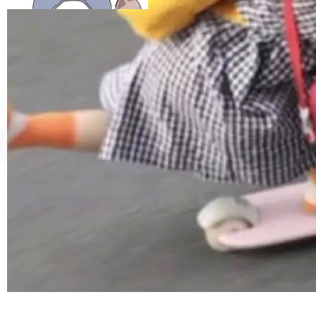
esources/i18n/messages.properties ...
©OSCHINA(OSChina.NET)
京ICP备2025119063号