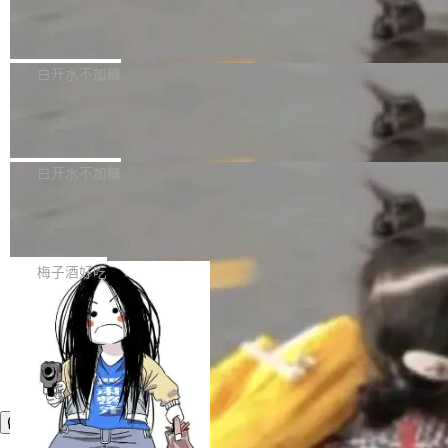
议"这么做。 对于不披露的情况，审核者可以直
合作关系或长期合作愿景的大型企业、科创板保
Apache Fluss 毕业成为顶级项目
service update会发生 panic 的问题。docker/cl
接关闭 PR，无需解释。 政策作者 Jynn Ne...
荐人跟投子公司，以及公司高级管理人员和核心
i#7145 修复了 Docker Engine 29.7.0 中引入的
今年 7 月，Apache Fluss 的毕业提案在 Apach
员工参与设立的专项资产管理计划。其中，Dee
一个回归问题，该问题导致拉取镜像时会拒绝包
e 孵化器项目管理委员会（IPMC）投票中获得
白开水不加糖
pSeek作为与宇树科技具备战略合作关系的企
含绝对 hardlink 目标的镜像（此类镜像由某些镜
全票通过，随后获 Apache 软件基金会董事会批
业，获配股份数量占本次发行数量的2.31%。 除
像构建工具生成）。moby/moby#53305 修复了
马斯克 AI 百科项目 Grokipedia 被曝数
准。今天，Apache 软件基金会正式宣布 Apach
DeepSeek外，腾讯旗下上海启善投资有限公司
月未更新
Docker Engine 29.7.0 中引入的一个回归问
e Fluss 孵化毕业，成为 Apache 顶级项目（TL
埃隆·马斯克推出的AI百科项目 Grokipedia 被曝
获配9...
题，该问题可能导致在旧版 Linux 内核...
P）！这一里程碑不仅标志着 Fluss 迈入新的发
长期停止内容更新，未能实现其作为“AI版维基百
白开水不加糖
展阶段，也将进一步推动流式存储、实时湖仓与
科”替代品的目标。 据 Lawfare 最新调查，自今
AI 数据基础加速融合，为实时数据基础设施的发
Solon I18n：三种解析器，零样板代码
年4月以来，Grokipedia 页面更新功能基本停
展开启新的篇章。
滞，过去三个月内没有任何条目完成更新，用户
如果你在 Spring Boot 里做过国际化，流程大概
提交的编辑请求也长期处于待处理状态。 Groki
是这样的：配 MessageSource 的 Bean、写 R
梅子酒好吃
pedia 于去年底上线，定位为由人工智能生成内
eloadableResourceBundleMessageSource、
容的百科平台，被马斯克视为传统众包百科网站
声明 LocaleResolver、注册 LocaleChangeInt
维基百科的替代方案。Lawfare 调查发现，无论
erceptor…五六步之后才能看到第一行翻译文
热门页面还是低关注度页面，均未出现近期更
本。 Solon 换了个方式。整个 i18n 模块围绕三
新，相关问题并非局限于特定领域，而是在不同
个解析器、一个注解、一个工具类展开——没有
主题和访问量页面中普遍存在。 调查人员最初认
XML、没有拦截器注册、没有样板配置。 资源
为，Grokipedia可能只是限...
文件的约定 把文件放到 resources/i18n/ 下： r