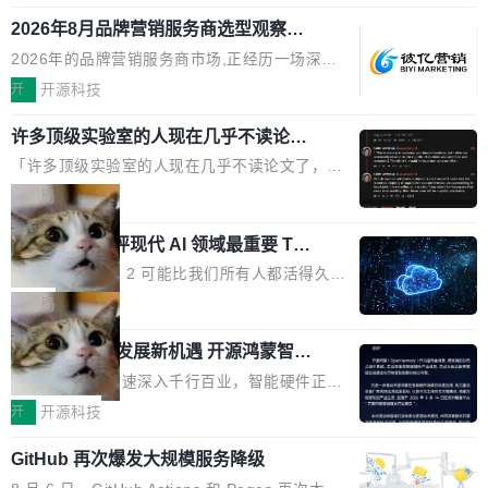
释；写邮件时帮你润色；看英文网页给你翻译摘
式发布钛金雕1600PG5 AI TOP电源。这款高端
想快速了解背景 解释 让 AI 解释选中文本 读到
要。但用久了你会发现，它们本质上都是同一类
2026年8月品牌营销服务商选型观察：
电源专为发烧级DIY主机与本地AI算力平台打
费解...
从流量思维到品牌资产思维的范式转移
东西：一个带网页上下文的聊天框。 它们能读取
造，整机长度仅16厘米，提供1600W额定功率
2026年的品牌营销服务商市场,正经历一场深刻
页面的文本，然后把文本丢给大模型，再返回一
与80PLUS钛金能效；支持ATX 3.1与PCIe 5.1
的价值重构。全球全案品牌代理机构市场从2025
开
开源科技
段回答。仅此而已。 这当然有用，但总觉得差点
规范，结合服务器级元件、完善供电线材与内置
年的83.1亿美元增长至2026年的86.6亿美元,年
意思。比如我在一个后台管理系统里，需要填50
实时LCD监控屏，可充分满足当下高阶PC主机
许多顶级实验室的人现在几乎不读论文
复合增长率达5.44%,预计2032年将突破120亿美
个表单字段，每个字段还有联动逻辑；比如我
了
的严苛使用需求。 澎湃功率，紧凑机身 钛金雕1
元。数字广告与公共关系相关服务市场更是从20
「许多顶级实验室的人现在几乎不读论文了，而
想...
600PG5 AI TOP具备强悍输出功率，同时实现
25年的8463亿美元扩张至2026年的8763亿美
且他们认为 ICLR/ICML/NeurIPS 充斥着大量过
局
机身尺寸大幅精简。整机长度仅16厘米，属于同
元。数字的背后是一个清晰的事实——品牌对专
度宣传和欺诈。」 OpenAI 研究员 Keller Jorda
功率段机身尺寸十分紧凑的1600W电源产品。小
业化营销服务的需求从未如此迫切。 但市场扩容
xAI 前工程师评现代 AI 领域最重要 Top
n 这条推文引发了广泛讨论。他不是在说风凉
巧机身有效提升市面主流标准A...
3 开源项目
的同时,服务商的竞争逻辑正在改变。2026年Top
话，他是说出了一个圈内人尽皆知但很少公开捅
Flash Attention 2 可能比我们所有人都活得久。
Agency年度合辑的观察指出,“产品”这个离消费
破的事实。 Jordan 随后补充了一句软化声明：
这句话不是来自某个技术博客，而是出自 Hieu
局
者最近的载体,在整个品牌营销层面的权重显著变
「我不认为这些会议上大部分论文都在过度宣传
Pham 的一条推文。Hieu Pham 是谁？他是 xAI
高了。全域营销服务商的竞争正在从规模转向深
或造假。问题是，作为读者，如果你筛选出那些
共商智能硬件发展新机遇 开源鸿蒙智能
的早期工程师之一，在 Grok 训练基础设施团队
度,案例厚度、全域覆盖、多线协同...
硬件开发者日杭州站即将举行
看起来最令人兴奋的论文，那它们大部分都是过
工作过。近日他在 X 上发了一条帖子，列出了他
随着万物智联加速深入千行百业，智能硬件正从
度宣传的。」 这才是真正的痛点。不是所有论文
认为现代 AI 领域最重要的三个开源项目。 第一
单点设备迈向智能化、网联化、协同化发展。作
开
开源科技
都有问题，是最吸引眼球的那批论文最有问题。
个名字毫无悬念：Flash Attention 2。 Hieu 的
为面向全场景、跨终端的分布式操作系统，开源
他引用的帖子来自 Mathew Shen，一位 ICLR 2
理由很具体。FA 系列不需要解释，但 FA2 是他
GitHub 再次爆发大规模服务降级
鸿蒙通过统一技术底座和分布式能力，为不同类
026 的读者：「看了篇 ...
认为最重要的一个——复杂度恰到好处，刚好能
型智能设备的开发、连接与互联提供关键支撑，