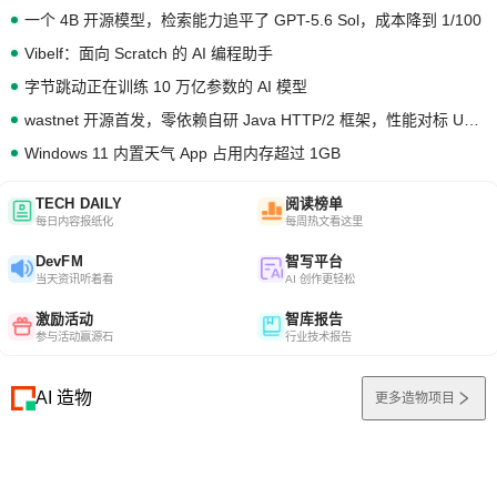
一个 4B 开源模型，检索能力追平了 GPT-5.6 Sol，成本降到 1/100
Vibelf：面向 Scratch 的 AI 编程助手
字节跳动正在训练 10 万亿参数的 AI 模型
wastnet 开源首发，零依赖自研 Java HTTP/2 框架，性能对标 Undertow !
Windows 11 内置天气 App 占用内存超过 1GB
TECH DAILY
阅读榜单
每日内容报纸化
每周热文看这里
DevFM
智写平台
当天资讯听着看
AI 创作更轻松
激励活动
智库报告
参与活动赢源石
行业技术报告
AI 造物
更多造物项目