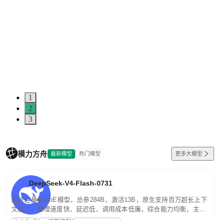
1
2
3
模力方舟
最新模型
热门模型
更多大模型
DeepSeek-V4-Flash-0731
高效轻量化MoE模型，总参284B，激活13B，原生支持百万超长上下
文能力。推理速度快、延迟低、调用成本低廉，综合能力均衡，主打
高并发、轻量化任务，适合日常对话、内容创作、基础 RAG、批量