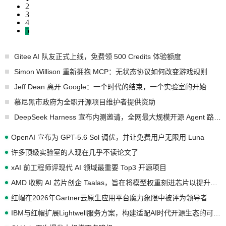
2
3
4
5
Gitee AI 队友正式上线，免费领 500 Credits 体验额度
Simon Willison 重新拥抱 MCP：无状态协议如何改变游戏规则
Jeff Dean 离开 Google：一个时代的结束，一个实验室的开始
慕尼黑市政府为全职开源项目维护者提供资助
DeepSeek Harness 宣布内测邀请，全网最大规模开源 Agent 路演现场诞生
OpenAI 宣布为 GPT-5.6 Sol 调优，并让免费用户无限用 Luna
许多顶级实验室的人现在几乎不读论文了
xAI 前工程师评现代 AI 领域最重要 Top3 开源项目
AMD 收购 AI 芯片创企 Taalas，旨在将模型权重刻进芯片以提升推理性能
红帽在2026年Gartner云原生应用平台魔力象限中被评为领导者
IBM与红帽扩展Lightwell服务方案，构建适配AI时代开源生态的可信基础设施