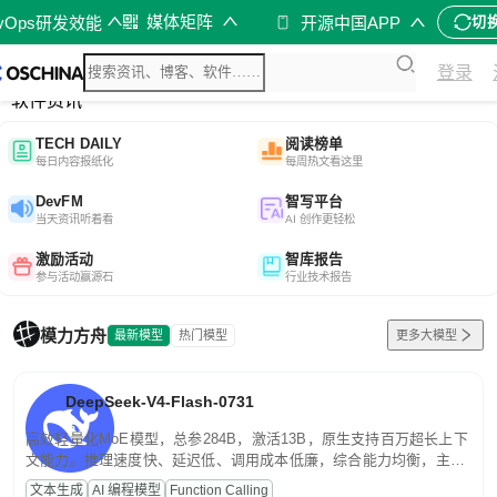
媒体矩阵
evOps研发效能
开源中国APP
切
综合
登录
开源资讯
软件资讯
TECH DAILY
阅读榜单
每日内容报纸化
每周热文看这里
DevFM
智写平台
当天资讯听着看
AI 创作更轻松
激励活动
智库报告
参与活动赢源石
行业技术报告
模力方舟
最新模型
热门模型
更多大模型
DeepSeek-V4-Flash-0731
高效轻量化MoE模型，总参284B，激活13B，原生支持百万超长上下
文能力。推理速度快、延迟低、调用成本低廉，综合能力均衡，主打
高并发、轻量化任务，适合日常对话、内容创作、基础 RAG、批量
文本生成
AI 编程模型
Function Calling