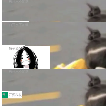
一个回归问题，该问题导致拉取镜像时会拒绝包
e 孵化器项目管理委员会（IPMC）投票中获得
白开水不加糖
pSeek作为与宇树科技具备战略合作关系的企
含绝对 hardlink 目标的镜像（此类镜像由某些镜
全票通过，随后获 Apache 软件基金会董事会批
业，获配股份数量占本次发行数量的2.31%。 除
马斯克 AI 百科项目 Grokipedia 被曝数
像构建工具生成）。moby/moby#53305 修复了
准。今天，Apache 软件基金会正式宣布 Apach
DeepSeek外，腾讯旗下上海启善投资有限公司
月未更新
Docker Engine 29.7.0 中引入的一个回归问
e Fluss 孵化毕业，成为 Apache 顶级项目（TL
埃隆·马斯克推出的AI百科项目 Grokipedia 被曝
获配9...
题，该问题可能导致在旧版 Linux 内核...
P）！这一里程碑不仅标志着 Fluss 迈入新的发
长期停止内容更新，未能实现其作为“AI版维基百
白开水不加糖
展阶段，也将进一步推动流式存储、实时湖仓与
科”替代品的目标。 据 Lawfare 最新调查，自今
AI 数据基础加速融合，为实时数据基础设施的发
Solon I18n：三种解析器，零样板代码
年4月以来，Grokipedia 页面更新功能基本停
展开启新的篇章。
滞，过去三个月内没有任何条目完成更新，用户
如果你在 Spring Boot 里做过国际化，流程大概
提交的编辑请求也长期处于待处理状态。 Groki
是这样的：配 MessageSource 的 Bean、写 R
梅子酒好吃
pedia 于去年底上线，定位为由人工智能生成内
eloadableResourceBundleMessageSource、
容的百科平台，被马斯克视为传统众包百科网站
Apache Doris 4.1 全面增强 Iceberg：
声明 LocaleResolver、注册 LocaleChangeInt
支持 UPDATE、MERGE INTO 与 Iceb
维基百科的替代方案。Lawfare 调查发现，无论
erceptor…五六步之后才能看到第一行翻译文
Apache Doris 4.1 要补齐的，正是缺失的那一
erg V3
热门页面还是低关注度页面，均未出现近期更
本。 Solon 换了个方式。整个 i18n 模块围绕三
半。在已有查询能力的基础上，Doris 进一步支
白开水不加糖
新，相关问题并非局限于特定领域，而是在不同
个解析器、一个注解、一个工具类展开——没有
持了 UPDATE、DELETE、MERGE INTO 等数
主题和访问量页面中普遍存在。 调查人员最初认
XML、没有拦截器注册、没有样板配置。 资源
Testin XAgent：CIO智能测试落地指南
据修改操作、完整的表结构管理与分区演进，以
为，Grokipedia可能只是限...
文件的约定 把文件放到 resources/i18n/ 下： r
及 rewrite_data_files、expire_snapshots 等日
7月30日，TiD2026质量竞争力大会在北京中关
esources/i18n/messages.properties ...
常维护操作，并完整支持 Iceberg V3 格式。
村国家自主创新示范区会议中心开幕。本届大会
开
开源科技
由中关村智联软件服务业质量创新联盟主办，以
让非法状态不可表示：一篇关于 ADT
“智构可信·质创未来——AI原生时代的质量新范