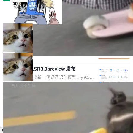
装完即用。 开源地址：Gitee · GitCode · GitHu
体。企业级代码仓库通常包含数十万乃至数百万
b 安装 支持 Java 8+（8~26）、macOS / Linu
一条“删库”命令跑 17 小时，算法工程
个文件，其规模远超单次模型调用可承载的上下
师删光 89TB 数据只为干私活
x / Windows / Harmony PC。 # macOS / Linu
文窗口。随着项目规模的持续扩张与代码历史的
最高人民检察院8月4日公布了一起案件：北京一
x / Harmony PC curl -fsSL https://solon.noea
不断累积，代码仓中的模块关系、接口契约、业
名90后算法工程师王某，为了给自己接的私活腾
局
r.org/solon...
务逻辑等关键信息往往分散于数十乃至数百个文
服务器空间，删光了公司AI游戏部门的全部核心
件之中，形成高度复杂的知识关联网络。传统的
Cloudflare 分享推理优化实践：KV ca
数据。 王某2024年1月入职东城区某科技公司AI
che 量化 + 权重压缩，吞吐量提升 4
代码检索手段（如关键词匹配、目录遍历）仅能
短剧部门，有互联网大厂背景。在公司内部架构
Kimi 和 GLM 是当前最强的大模型系列之一，但
1%，成本降 30%
在语法层面完成文本定位，难以触及代码的语义
调整期间，部门三次通知全员将数据从A集群迁
它们有一个共同的问题：太吃显存了。月之暗面
局
内涵与结构关联，导致开发者使用代码智能体在
移到B集群，王某都回复了"收到"。 他没有迁移
的 Kimi K 系列和智谱的 GLM 都是长上下文、M
理解大规模代码仓时面临显著"代码仓理解"瓶
数据。2024年9月3日下午4点，他使用此前登录
腾讯混元 Hy ASR3.0preview 发布
oE 架构的大模型，好用到让人上瘾，但 GPU 显
颈。 代码仓深度理解服务（以下简称" CodeBas
的账号密码进入A集群，输入了一条被程序员圈
存永远不够用。 Cloudflare 的 Workers AI 团队
腾讯混元正式推出新一代语音识别模型 Hy ASR
e深度理解服务"）是华为云码道（CodeA...
称为"删库跑路"的命令——最高管理员权限、无
一直在跑这些模型的推理。他们在官方博客上发
3.0preview。基于最新一代大语言模型 Hy3 的
白开水不加糖
需确认、强制递归删除。17个小时后，运维人员
了一篇技术文章，详细拆解了三种让大模型在 G
语言理解能力，以及融合了高精度语音识别与深
发现异常并中止进程时，89TB数据已经没了。
PU 上跑得更省、更快的技术手段——KV cache
度语义理解能力，实现了语音识别能力的全面升
删掉的是AI游戏部门的全部开发文件，包括公司
量化、模型权重压缩、以及共享 KV cache 的完
级。 根据介绍，Hy ASR3.0preview 目标在于：
自研的多个文生3D和...
整性保护。效果是：吞吐量提升 41%，每 token
让语音识别不再只是听清，而是真正听懂。通过
成本降低 30%，精度不变。 FP8 省的不仅是显
先理解你的语境和意图，再把准确的文字直接给
存 KV cache 是推理时最吃显...
到你。从“逐字转写、单点优化”演进为“理解语