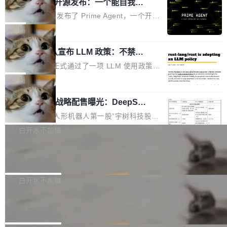
（OHDD：OpenHarmony Hardware Develope
Prime Agent 开源发布：一个能自我改
障无法工作。Pages、Copilot code review、C
进的编程 Agent，ARC-AGI 3 超越人类
r Day）将在杭州启航。活动面向智能硬件产业
opilot coding agent 全部受影响。从检测到完全
Prime Intellect 发布了 Prime Agent，一个开源
专家基线
链企业和开发者，邀请行业专家与资深技术顾
恢复，大约 12 小时。 这是 2026 年 8 月的第六
的编程 Agent Harness，核心设计围绕两个抽
局
问，围绕开源鸿蒙技术能力、设备适配、芯片适
起事故，其中四起与 AI/Copilot 服务相关。 Git
象：Recursive Language Model（RLM）和 C
配、功耗与稳定性调优、兼容性测评及统一互联
Hub 员工 kdaigle 在 HN 讨论中贴出了一组数
Rust 项目团队宣布 LLM 政策：不禁
ontinual Harness。在 ARC-AGI 3 基准测试
等内容展开系统讲解和实战交流，帮助企业进一
止，但你要承认哪些代码不是你写的
据：2025 年全年 10 亿次 commit。现在，每周
上，Prime Agent + Opus 5 的组合达到了 95.
Rust 语言项目正式通过了一项 LLM 使用政策，
步了解开源鸿蒙在智能...
2.75 亿次，全年预计 140 亿次。GitHub...
5% RHAE Best@1，超过了 ARC 报告的人类专
覆盖 rust-lang/rust 单一仓库的代码贡献。这不
局
家基线 95.4%。 不是又一个 coding agent 包装
是项目级别的官方立场，目前由五个团队采纳，
器 Prime Agent 的架构和市面上大多数 coding
宇树科技 IPO 战略配售曝光：DeepSe
但它可能是主流开源项目中关于 AI 辅助贡献最
ek 获配 93.3 万股，锁定 36 个月
agent 有本质区别。大多数 agent harness 的设
细致的一份规则。 政策的核心只有一句话：LLM
8月6日晚间，“人形机器人第一股”宇树科技股份
计是基于早期模型的能力—...
可以用来分析、提炼、审阅、建议，但不能用来
有限公司披露IPO发行价格及战略配售结果，杭
白开水不加糖
创作。 具体来说，LLM 生成的代码可以提交，
州深度求索人工智能基础技术研究有限公司（De
但必须满足五个条件：预先安排、非关键、高质
Docker 29.7.2 发布
epSeek）获配93.3399万股，按150.8元/股发行
量、充分测试、充分审查，并且必须披露。LLM
价格计算，认购金额约1.41亿元，股份锁定期为
Docker 29.7.2 现已发布，具体更新内容如下：
不得生成涉及安全性的关键变更，除非作者本身
36个月。 公告显示，本次宇树科技战略配售对
Bug fixes and enhancements 修复多次传递同
白开水不加糖
就是领域专家。即使如此，政策也"强烈不建
象主要包括长期投资机构、与公司业务具有战略
一环境变量时，docker service create和docker
议"这么做。 对于不披露的情况，审核者可以直
Apache Fluss 毕业成为顶级项目
合作关系或长期合作愿景的大型企业、科创板保
service update会发生 panic 的问题。docker/cl
接关闭 PR，无需解释。 政策作者 Jynn Ne...
荐人跟投子公司，以及公司高级管理人员和核心
i#7145 修复了 Docker Engine 29.7.0 中引入的
今年 7 月，Apache Fluss 的毕业提案在 Apach
员工参与设立的专项资产管理计划。其中，Dee