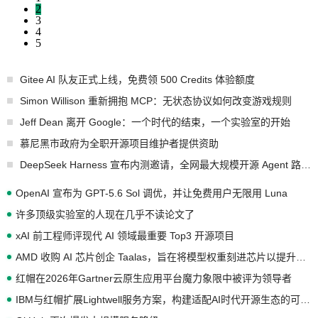
2
3
4
5
Gitee AI 队友正式上线，免费领 500 Credits 体验额度
Simon Willison 重新拥抱 MCP：无状态协议如何改变游戏规则
Jeff Dean 离开 Google：一个时代的结束，一个实验室的开始
慕尼黑市政府为全职开源项目维护者提供资助
DeepSeek Harness 宣布内测邀请，全网最大规模开源 Agent 路演现场诞生
OpenAI 宣布为 GPT-5.6 Sol 调优，并让免费用户无限用 Luna
许多顶级实验室的人现在几乎不读论文了
xAI 前工程师评现代 AI 领域最重要 Top3 开源项目
AMD 收购 AI 芯片创企 Taalas，旨在将模型权重刻进芯片以提升推理性能
红帽在2026年Gartner云原生应用平台魔力象限中被评为领导者
IBM与红帽扩展Lightwell服务方案，构建适配AI时代开源生态的可信基础设施