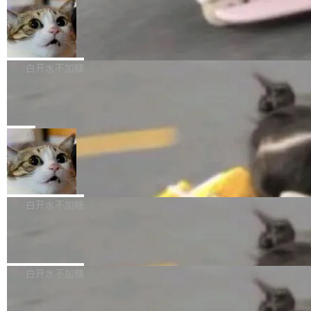
l 迁移或唤醒时，新宿主从 S3 恢复 SQLite 数据
te 17 Pro、OPPO K15，要么是vivo X300 E这
本控制系统。目前处于 Early Access 阶段。 De
库继续执行。存储库是持久化的唯一真相...
样的次旗舰。 Galaxy Z Fold8 Ultra / Z Fold8 /
SpaceXAI 单季资本开支达 183 亿美元
ltaDB 的核心思路直接写在 landing page 最显
Z Flip8三款折叠屏新机均在7月22日发布，且全
眼的位置：「Software is made between com
根据风险投资人Tomer Tunguz 博客（VC 分
部搭载骁龙8 Elite Gen5 for Galaxy，它们本该
mits」——软件是在 commit 之间写出来的。git
析）披露的最新分析与第二季度业绩报告，Spac
白开水不加糖
是7月性...
只记录了你提交的最终状态，但真正的工作过程
eXAI在上个季度的总资本支出飙升至183.7亿美
——打字、删改、试错、agent 对话——都在 co
Meta 发布终端编程 Agent“Muse Cod
元。其中，绝大部分资金被直接用于 AI 领域，
e” 和 Muse Spark 1.2 模型
mmit 之间的空隙里丢失了。 DeltaDB 要做的就
金额高达158.3亿美元，这一单项投入已经逼近
Meta 今天发布了两款 AI 产品：Muse Code，
是把这段空隙补上。 回退到任何一次编辑：Delt
微软同期总资本开支的四成。 与亚马逊、Alpha
一个在终端里运行的编程 agent；Muse Spark
局
aDB 捕获 commit 之间的每一次操作，...
bet、微软以及 Meta 等传统科技巨头相比，Spa
1.2，驱动这个 agent 的新模型。一句话概括：
ceXAI的资金消耗速度尤为引人瞩目。然而，支
美团开源 LoHoSearch，用知识图谱校
你可以用 curl -fsSL https://dev.meta.ai/install.
准 AI 能力认知
撑庞大支出的资金来源却呈现出截然不同的面
sh | bash 安装一个能在大项目里自动规划、写
机器出题的前提，是让机器拥有全局视野。整个
貌。数据显示，微软和 Meta 主要依托充沛的经
代码、验证结果的 AI 终端工具。 据介绍，Muse
构建流程可以分为四个环节：建图 → 控制难度
白开水不加糖
营现金流来覆盖资本开支，其资本支出覆盖率分
Code 是 Meta 的编程 agent 产品。它和市场上
→ 质量把关 → 数据概览。
别达到155% 和106%;而SpaceXAI的经营现金
已有的终端编程 agent 在设计理念上有几个明显
腾讯开源 UCL-MPComm 通信库
流仅能覆盖资本开支的12...
的差异点。 异步后台 agent：Muse Code 有一
腾讯网平团队宣布开源了 UCL-MPComm 通信
个主 agent 循环，外加一组后台 agent。这些后
库，并将作为transport接入Mooncake TENT。
白开水不加糖
台 agent...
该通信库针对AI Memory池化场景的数据传输需
CoStrict入选工信部2025人工智能应用
求进行了深度优化，能够实现数据中心内大规模