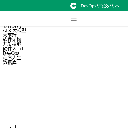
DevOps研发效能
综合
开源资讯
软件资讯
AI & 大模型
大前端
软件架构
开发技能
硬件 & IoT
DevOps
程序人生
数据库
1