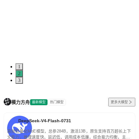
1
2
3
模力方舟
最新模型
热门模型
更多大模型
DeepSeek-V4-Flash-0731
高效轻量化MoE模型，总参284B，激活13B，原生支持百万超长上下
文能力。推理速度快、延迟低、调用成本低廉，综合能力均衡，主打