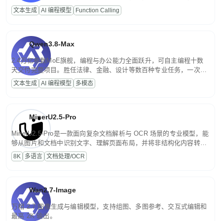
高并发、轻量化任务，适合日常对话、内容创作、基础 RAG、批量
文本生成
AI 编程模型
Function Calling
文案处理等普惠刚需场景。
Qwen3.8-Max
2.4万亿参数MoE旗舰，编程与办公能力全面跃升，可自主编程十数
天交付完整项目。胜任法律、金融、设计等数百种专业任务，一次对
话端到端交付生产级成果。原生视觉理解贯穿规划、执行与验证全流
文本生成
AI 编程模型
多模态
程，支持超长文档与长视频的深度语义解析。长程任务中自主规划与
闭环迭代，持续进化。
MinerU2.5-Pro
MinerU2.5-Pro是一款面向复杂文档解析与 OCR 场景的专业模型，能
够从图片和文档中识别文字、理解页面布局，并将非结构化内容转换
为便于存储、检索和二次处理的结构化结果。
8K
多语言
文档处理/OCR
Wan2.7-Image
万相 2.7 图像生成与编辑模型，支持组图、多图参考、交互式编辑和
最高 2K 输出。