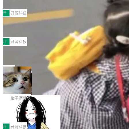
典型案例
计算节点间多种内存类型的高性能通信。 UCL-
近日，工信部科技司公示《2025人工智能应用典
MPComm将作为一种传输引擎接入Mooncake T
型案例入选名单》，深信服“面向企业研发场景的
开
开源科技
ENT，实现零拷贝传输性能提升30%、非零拷贝
开源 AI 编程平台 CoStrict 应用”凭借卓越的技术
传输性能最高提升5倍。UCL-MPComm底层基
深信服AI算力网关入选工信部人工智能
创新与落地成效成功入选。 全链路私有化部署，
应用典型案例！
于自研UCL-Engine通信引擎，后续腾讯网平将
助力企业AI研发安全落地 当前，越来越多企业已
前不久，工业和信息化部正式发布《2025年人工
持续开源更多基于UCL-Engine的高性能通信组
经开始引入 AI Coding 工具，通过调用公有云模
智能应用典型案例名单》，集中展示人工智能在
开
开源科技
件。 腾讯网平团队在UCL-MPComm中实现了一
型或企业内部部署模型提升研发效率。但随着 AI
各领域的应用成果，覆盖技术底座、行业赋能、
个独立于业务线程的全局通信引擎（Engine），
Jeff Dean 离开 Google：一个时代的结
Coding 从个人辅助工具逐步走向团队级、组织
产品应用、支撑保障、专题等五大方向。深信服
并实...
束，一个实验室的开始
级应用，企业在规模化落地过程中，对安全性、
AI算力网关（AI创新平台）成功入选！ 随着各行
Google 员工编号 20。MapReduce 作者之一。
可控性和代码质量提出了更高要求。 首先是数据
各业的Agent走向规模化建设，算力构成形态逐
Bigtable 作者之一。TensorFlow 的作者之一。
局
安全与合规要求。对于大多数普通研发场景，公
渐丰富，用户关注的重点也在发生变化：不只是
Gemini 的架构师。Google 首席科学家。 Jeff D
有云模型能够满足快速试用和效率提升的需求。
🔥 SolonCode v2026.8.4 发布：界面
让AI用起来，还要进一步看清混合算力时代下，
ean 在 Google 工作了 27 年后，宣布离职。 他
但对于金融、能源、医疗等对数据安全要求较...
字体可调、22 种语言、记忆搜索增强
Token花在哪里、算力是否被充分利用，以及持
不是一个人走。一同离开的还有 Sanjay Ghema
打开终端就能上岗的全中文编码智能体，这一轮
续增长的AI成本该如何优化。 深信服AI算力网关
wat（Google 员工编号 23，Jeff Dean 二十多
把「看得清、用母语、记得住」三件事一次补
梅子酒好吃
正是围绕这些实际问题，从Token治理和成本治
年的编程搭档，MapReduce 和 Bigtable 的共同
齐。 SolonCode 是什么 SolonCode 是杭州无
理两个方面，让用户的每一份算力都看得清、管
作者）、Quoc Le（Google 大脑核心成员，Se
让“代码语义理解”深度释放AI Coding
耳科技研发的企业级终端编码智能体——一位全
得住、用得稳、省得下、更安全！ 一、从现在开
价值潜能：华为云码道（CodeArts）
q2Seq 和 DocAI 的共同发明人）以及 Oriol Vin
中文驱动的数字员工，自主理解需求、规划步
一、代码仓深度理解技术的作用与价值 在软件工
始，Token使用一目...
代码仓技术解析
yals（Gemini 联合负责人，AlphaSta...
骤、编写代码。不挑模型、不挑平台，curl 一行
程实践中，代码仓是企业核心知识资产的主要载
开
开源科技