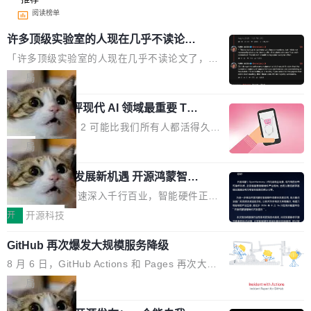
阅读榜单
许多顶级实验室的人现在几乎不读论文
了
「许多顶级实验室的人现在几乎不读论文了，而
且他们认为 ICLR/ICML/NeurIPS 充斥着大量过
局
度宣传和欺诈。」 OpenAI 研究员 Keller Jorda
xAI 前工程师评现代 AI 领域最重要 Top
n 这条推文引发了广泛讨论。他不是在说风凉
3 开源项目
话，他是说出了一个圈内人尽皆知但很少公开捅
Flash Attention 2 可能比我们所有人都活得久。
破的事实。 Jordan 随后补充了一句软化声明：
这句话不是来自某个技术博客，而是出自 Hieu
局
「我不认为这些会议上大部分论文都在过度宣传
Pham 的一条推文。Hieu Pham 是谁？他是 xAI
或造假。问题是，作为读者，如果你筛选出那些
共商智能硬件发展新机遇 开源鸿蒙智能
的早期工程师之一，在 Grok 训练基础设施团队
硬件开发者日杭州站即将举行
看起来最令人兴奋的论文，那它们大部分都是过
工作过。近日他在 X 上发了一条帖子，列出了他
随着万物智联加速深入千行百业，智能硬件正从
度宣传的。」 这才是真正的痛点。不是所有论文
认为现代 AI 领域最重要的三个开源项目。 第一
单点设备迈向智能化、网联化、协同化发展。作
开
开源科技
都有问题，是最吸引眼球的那批论文最有问题。
个名字毫无悬念：Flash Attention 2。 Hieu 的
为面向全场景、跨终端的分布式操作系统，开源
他引用的帖子来自 Mathew Shen，一位 ICLR 2
理由很具体。FA 系列不需要解释，但 FA2 是他
GitHub 再次爆发大规模服务降级
鸿蒙通过统一技术底座和分布式能力，为不同类
026 的读者：「看了篇 ...
认为最重要的一个——复杂度恰到好处，刚好能
型智能设备的开发、连接与互联提供关键支撑，
8 月 6 日，GitHub Actions 和 Pages 再次大规
驱动你去学 CuTe，但还没被那些"邪恶的" Hopp
也为产业链企业探索产品创新与商业增长打开新
模服务降级，Actions 完全不可用超过 5 小时，
局
er++ 优化所淹没，足够容易修改和适配。 更关
的空间。 8月14日，开源鸿蒙智能硬件开发者日
webhook 停发，连自托管 runner 也因调度层故
键的是 FA2 的持久性...