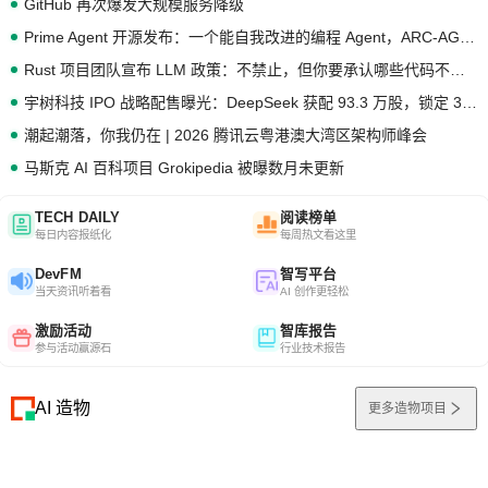
GitHub 再次爆发大规模服务降级
Prime Agent 开源发布：一个能自我改进的编程 Agent，ARC-AGI 3 超越人类专家基线
Rust 项目团队宣布 LLM 政策：不禁止，但你要承认哪些代码不是你写的
宇树科技 IPO 战略配售曝光：DeepSeek 获配 93.3 万股，锁定 36 个月
潮起潮落，你我仍在 | 2026 腾讯云粤港澳大湾区架构师峰会
马斯克 AI 百科项目 Grokipedia 被曝数月未更新
TECH DAILY
阅读榜单
每日内容报纸化
每周热文看这里
DevFM
智写平台
当天资讯听着看
AI 创作更轻松
激励活动
智库报告
参与活动赢源石
行业技术报告
AI 造物
更多造物项目