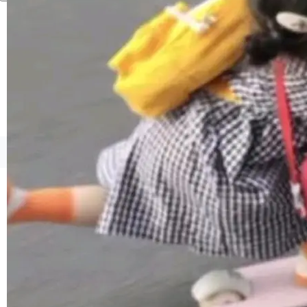
境、兼容场景、一键直出”。 Hy ASR 3.0 previe
w 不要求标准普通话，方言识别覆盖粤语、吴语
等 10 大方言片区和 20 余个二级小片区。在开
源评测集中，Hy ASR 3.0 preview 在多语种的
WER（...
©OSCHINA(OSChina.NET)
京ICP备2025119063号