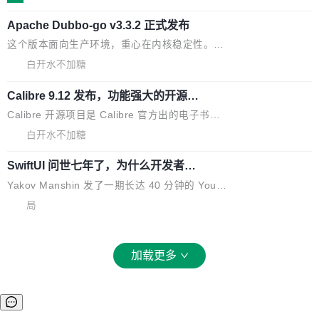
的 admin ...
幕画圈，或者直接甩手机。页面会实时显示转速
笔勾画边界，一层一层识别肌肉组织。如今，使
（圈/秒），声音来自真实竹知了录音的 1.72 秒
Apache Dubbo-go v3.3.2 正式发布
用东软飞标医学影像标注平台，同样的工作缩短
采样，无缝循环。音频解码失败时，还有一套合
至4小时，效率提升30倍。 这组数字背后，改变
这个版本面向生产环境，重心在内核稳定性。我
成兜底——锯齿波振荡器模拟脉冲，并联带通共
的不只是速度，而是把医学影像转化为AI能力的
们彻底收敛了旧配置体系，扩展了 Triple 协议与
白开水不加糖
振峰模拟竹膜和筒腔共鸣。 技术细节上，物理引
路径真正打通了。 大型医院积累的影像数据规模
泛化调用能力，加强了应用级元数据和服务治
擎是绳系质点模型：重力、弹性绳（只拉不
庞大，但不能直接用于训练模型。器官、病灶和
Calibre 9.12 发布，功能强大的开源电
理，同时集中修了并发安全、资源泄漏和热路径
推）、空气阻力，1/240 秒定步长积...
子书工具
组织边界，必须由专业医生逐层识别、标记和校
性能问题。
Calibre 开源项目是 Calibre 官方出的电子书管
正，才能成为机器能理解的高质量数据。医学影
理工具。它可以查看，转换，编辑和分类所有主
白开水不加糖
像AI落地最昂贵的环节，不是算法，是专业医生
流格式的电子书。Calibre 是个跨平台软件，可
的时间。 张医生是某三甲医院放射科副主任医
SwiftUI 问世七年了，为什么开发者还
以在 Linux、Windows 和 macOS 上运行。 Cal
师，牵头一项腹部肌肉影像课题。他需要在数百
在骂它？
ibre 9.12 现已正式发布，此次更新内容如下：
Yakov Manshin 发了一期长达 40 分钟的 YouT
张CT影像上完成像素级精细分割，让系统"...
新功能 macOS：在 Connect/Share 按钮中添加
ube 视频，标题是"SwiftUI 七年后：一个平庸的
局
通过 AirDop 共享书籍的功能 Content server：
故事"。视频核心观点很简单：SwiftUI 发布七年
支持可向服务器后端添加新端点的插件 Edit boo
了，仍然像一个永久公测版。 Manshin 从数据
k：Compress images：添加将 GIF 图像转换为
流、布局系统、API 稳定性、性能、跨平台五个
加载更多
JPEG/WebP 的选项 ToC Editor：添加一个按
维度逐一批判了 SwiftUI。最让人印象深刻的一
钮，用于对目录中的条目进...
个论据是：苹果官方的 SwiftUI 教程项目 Land
marks，用最新 Xcode 在最新 macOS 上构建