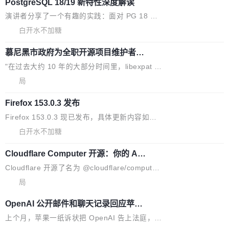
到你。从“逐字转写、单点优化”演进为“理解语
PostgreSQL 18/19 新特性深度解读
函数添加了多项边界检查，以避免潜在的越界访
境、兼容场景、一键直出”。 Hy ASR 3.0 previe
问、下溢和溢出。（DiD） 修复了加载和解析内
演讲者分享了一个有趣的实践：面对 PG 18 已
w 不要求标准普通话，方言识别覆盖粤语、吴语
容提供的字体时出现的几个问题 为避免音频加
发布的 Release Notes，他利用 AI 工具（如 Co
白开水不加糖
等 10 大方言片区和 20 余个二级小片区。在开
载、处理和播放过程中可能出现的一系列错误，
pilot）对数千条 commit 日志进行自动分析，先
源评测集中，Hy ASR 3.0 preview 在多语种的
对音频采样频率设定了下限 采样率低于 8kHz
慕尼黑市政府为全职开源项目维护者提
让模型总结出三十余条潜在特性，再逐条要求生
WER（...
供资助
（通常被认为是 "telephone"/"walkie-talkie" 音
成详细解释和代码校验，最终筛选出对用户体感
"在过去大约 10 年的大部分时间里，libexpat 的
质的最低采样率）的音频格式将被拒绝 修复了 C
最强的若干项。对于尚未正式发版的 PG 19，则
维护工作一直与我的日常工作、家务、社交生活
局
SS 圆角虚线样式中可能存在的问题 如果表单中
通过拉取过去一年内（从 PG 18 Beta1 时间点
和休闲娱乐竞争时间。" 这是 libexpat 维护者 S
的图像元素不在同一个子树中，则它们将不再关
至今）的所有 commit，同样交由 AI 分析提炼。
Firefox 153.0.3 发布
ebastian Pipping 写在博客里的话。8 月 4 日，
联 加...
经过人工复核，准确度令人满意。这一方法也为
他宣布了一个新消息：从 2026 年 8 月 1 日起，
Firefox 153.0.3 现已发布，具体更新内容如
社区爱好者提供了高效跟踪新版本的思路。
他可以全职维护 libexpat 了，最长 6 个月。发
下： New Smart Window 包含多项增强功能：
白开水不加糖
工资的是慕尼黑市政府。 libexpat 是一个 C99
<ul> <li>现在建议列表会显示更多结果，方便用
编写的流式 XML 解析器，MIT 许可证。和 libx
Cloudflare Computer 开源：你的 Age
户查找历史记录和切换到已打开的标签页。（<a
nt 需要一台电脑，而不是一个容器
ml2 一样，它是世界上使用最广泛的 XML 解析
href="https://bugzilla.mozilla.org/show_bug.c
Cloudflare 开源了名为 @cloudflare/computer
库之一。你的操作系统、浏览器、无数的基础设
gi?id=2019042">Bug&nbsp;2019042</a>）</l
的 npm 包。项目的核心论点是：容器不适合 Ag
局
施软件，很可能都在用它。而过去十年，维护它
i> <li>现在，助手可以直接使用 Exa 的网络搜索
ent 计算。真正适合的，是 Isolate。 Cloudflare
的人一直在用业余...
OpenAI 公开邮件和聊天记录回应苹果
结果回答问题，而无需将问题转交给搜索引擎。
工程师在这件事上没什么可谦虚的——他们用 W
诉讼，称“Apple is getting this wron
（<a href="https://bugzilla.mozilla.org/show_
orkers 跑了十年 Isolate。用 CEO Matthew Pri
上个月，苹果一纸诉状把 OpenAI 告上法庭，指
g”
bug.cgi?id=204...