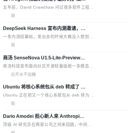
数字电视技术方向的博士生，长期从事视频、音
统，开发者工具必须开源
超出原定预算 860%。 更令人意外的是，该项目
2027 年就能追上美国前沿实验室的水平。 Dela
五年前，David Crawshaw 问过很多软件工程师
频技...
最终并未成功落地，而高额算力消耗持续运行长
ngue 把原因归结为一件事：开放协作。中国的
一个问题：你写过什么给自己用的程序？答案几
局
达 5 个月，公司直到财务对账时才察觉异常。这
AI 开发者在一个共享和协作的生态里加速迭代，
乎都是没有。工程师们整天用别人写的程序写程
意味着一个无人看管的 AI 程序，在近半年时间
而美国模型厂商在"闭门造车"。他的原话是 "buil
DeepSeek Harness 宣布内测邀请，全
序给别人用。偶尔有人自己写个博客系统、智能
里日夜不停地"烧钱"。 复盘显示，...
网最大规模开源 Agent 路演现场诞生
ding in silos"——各自为战，互不通气。 这个判
家居控制、家庭实验室，都算稀奇事。 Crawsh
一条内测招募帖，发出去的时候大概没人想到它
断从他嘴里说出来分量不同。Hugging Face 是
aw 是 Shelley 的作者，一个开源 AI coding age
会变成一场开源 Agent 生态的路演。 8月1日，
局
全球最大的开源 AI 平台，上面跑着上百万个模
nt。他最近在博客上写了一篇文章，核心论点很
DeepSeek Harness 团队负责人崔添翼（tiany
型。谁在开源赛道上领先，...
简单：开发者工具必须开源。 理由不是传统的自
商汤 SenseNova U1.5-Lite-Preview
i）在 X 上发帖： 「如果你是 Agent Harness 相
开源
由软件情怀，而是一个跟 AI agent 直接相关的
关开源项目的开发者，希望参加 DeepSeek Har
商汤科技宣布面向社区开源轻量级统一多模态模
技术判断。 两行 prompt 就能个性化任何软件 C
ness 的内测，可以回复或私信联系我。请附上
型的预览版本 SenseNova U1.5-Lite-Preview。
白开水不加糖
rawshaw 给出了两个 prompt。 第一个： "下载
GitHub id 以及开源代表作。」 DeepSeek 曾在
公告称，SenseNova U1.5-Lite-Preview并非简
某个软件的源码，在本地构建。修改 agent ...
Ubuntu 将核心系统包从 deb 转成了 s
官方招聘信息中写过一条简洁有力的公式：Mod
单的模型规模升级，而是基于 SenseNova U1
nap
el + Harness = Agent。模型负责理解和推理，
的一次系统性迭代，不仅在同一架构中贯通视觉
Ubuntu 正在把又一个核心系统包从 deb 转为 s
Harness 负责把能力落到真实环境中——调用工
理解、推理、生成与编辑，还仅以 8B-MoT 的轻
nap。这次是 hwctl——一个用来检查 Ubuntu
局
具、读写文件、管理上下文、处理错误、完成闭
量大小，将能力推进到4K、更精细的真实质感、
硬件认证状态的命令行工具。 Canonical 工程师
环。崔添翼招人的标...
Dario Amodei 担心新人来 Anthropic
更复杂的视觉控制和可持续迭代编辑。 相比 U
Alan Griffiths 在邮件列表中说得很直白：「hwc
只为金钱，不为使命
1，U1.5-Lite-Preview 在以下方向上带来了显著
tl 是一个 Ubuntu 专有的包，它和它的依赖项都
顶级 AI 研究员在两家公司之间来回跳，中间只
提升： 原生支持4K图像生成； 更精细的局部纹
是 Ubuntu 专有的，不会用在其他发行版上。」
隔了几天。 Lilian Weng 上周刚宣布因健康原因
局