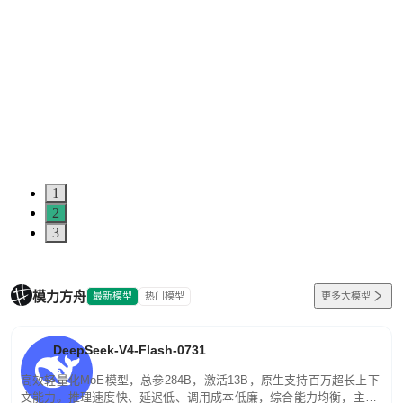
1
2
3
模力方舟
最新模型
热门模型
更多大模型
DeepSeek-V4-Flash-0731
高效轻量化MoE模型，总参284B，激活13B，原生支持百万超长上下
文能力。推理速度快、延迟低、调用成本低廉，综合能力均衡，主打