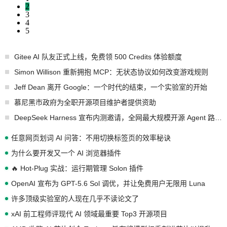
2
3
4
5
Gitee AI 队友正式上线，免费领 500 Credits 体验额度
Simon Willison 重新拥抱 MCP：无状态协议如何改变游戏规则
Jeff Dean 离开 Google：一个时代的结束，一个实验室的开始
慕尼黑市政府为全职开源项目维护者提供资助
DeepSeek Harness 宣布内测邀请，全网最大规模开源 Agent 路演现场诞生
任意网页划词 AI 问答：不用切换标签页的效率秘诀
为什么要开发又一个 AI 浏览器插件
🔥 Hot-Plug 实战：运行期管理 Solon 插件
OpenAI 宣布为 GPT-5.6 Sol 调优，并让免费用户无限用 Luna
许多顶级实验室的人现在几乎不读论文了
xAI 前工程师评现代 AI 领域最重要 Top3 开源项目