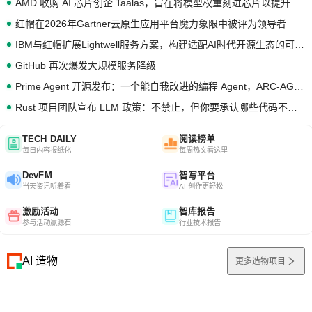
AMD 收购 AI 芯片创企 Taalas，旨在将模型权重刻进芯片以提升推理性能
红帽在2026年Gartner云原生应用平台魔力象限中被评为领导者
IBM与红帽扩展Lightwell服务方案，构建适配AI时代开源生态的可信基础设施
GitHub 再次爆发大规模服务降级
Prime Agent 开源发布：一个能自我改进的编程 Agent，ARC-AGI 3 超越人类专家基线
Rust 项目团队宣布 LLM 政策：不禁止，但你要承认哪些代码不是你写的
TECH DAILY
阅读榜单
每日内容报纸化
每周热文看这里
DevFM
智写平台
当天资讯听着看
AI 创作更轻松
激励活动
智库报告
参与活动赢源石
行业技术报告
AI 造物
更多造物项目