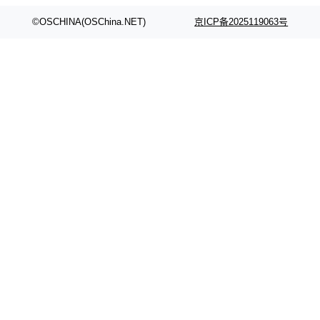
运行，出来的效果是坏的——侧边栏按钮大小不
一，界面错位。他说这个问题"两年前就发现了，
©OSCHINA(OSChina.NET)
京ICP备2025119063号
至今没变"。 数据流方面，Manshin 指出 SwiftU
I 的属性包装器演进史...