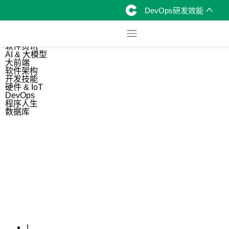
DevOps研发效能
综合
开源资讯
软件资讯
AI & 大模型
大前端
软件架构
开发技能
硬件 & IoT
DevOps
程序人生
数据库
1