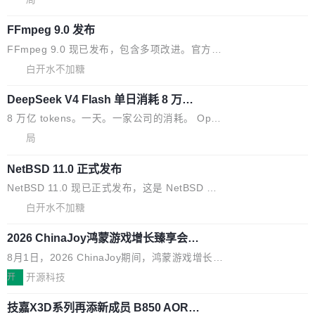
理、细节与真实世界质感； 更准确的中英文文字
所以 deb 版本的受众实际上为零。既然只有 Ub
离开 Thinking Machines Lab，说自己作为联合
生成与复杂版式组织； 更稳定的图...
untu 用户在用，那用 snap 打包就没什么可纠结
FFmpeg 9.0 发布
创始人的角色「太累了」。几天后，The Inform
的。 从 deb 到 snap 的迁移路径 hwctl 是 rust-
ation 就曝出她将重回 OpenAI，负责递归自我
FFmpeg 9.0 现已发布，包含多项改进。官方更
hwlib 硬件 API 库的一部分，命令行工具负责查
改进方向的研究。她是 Thinking Machines 过
新日志列出的 9.0 版本主要更新内容如下： 扩
白开水不加糖
询 Ubuntu 的硬件认证数据库。...
去一年内第四个离开的联合创始人。 这家由前
展 AMF 色彩转换器 (vf_vpp_amf) 的 HDR 功能
OpenAI CTO Mira Murati 创立的公司，连创始
DeepSeek V4 Flash 单日消耗 8 万亿 t
MP4 muxer 中支持 LCEVC 音轨复用 Playdate
okens 登顶热搜
团队都留不住。 但 Thinking Machines 不是唯
视频编码器和多路复用器 添加 v360_vulkan filt
8 万亿 tokens。一天。一家公司的消耗。 Open
一在人才争夺战中失血的公司。六月，Google
er HE-AAC 960 解码 (DAB+) transpose_cuda
Code 在 X 上发帖：「DeepSeek Flash did 8T
局
连失两员大将：Noam Shazeer 去了 Op...
filter 添加 AMF Frame Rate Converter (vf_frc
tokens on August 1st. 5T of free usage + 3T
_amf) filter SMPTE 2094-50 元数据支持和直
NetBSD 11.0 正式发布
on OpenCode Go.」79.8 万次浏览，连带着 #
通 ProRes RAW VideoToolbox 硬件加速器 AP
DeepSeek一天消耗了8万亿# 上了微博热搜——
NetBSD 11.0 现已正式发布，这是 NetBSD 操
V ...
注意这是 OpenCode 一家的消耗。 OpenCode
作系统的第十八个主要版本。 自 NetBSD 10.1
白开水不加糖
是 Anomaly 出品的 AI 编程工具，套餐 10 美元/
以来的变化 更新亮点： 新增对 RISC-V 处理器
月。用户交了 10 美元，就能用 DeepSeek Flas
2026 ChinaJoy鸿蒙游戏增长臻享会举
架构的支持。NetBSD 11.0 是首个支持 64 位 R
办，鲸鸿动能系统呈现游戏行业解决方
h 随便写代码，按网友说法：「怎么使劲用也用
ISC-V 平台的稳定版本，涵盖一系列基于 StarFi
8月1日，2026 ChinaJoy期间，鸿蒙游戏增长臻
案
不完。」5T 来自免费额度，3T 来自 Go...
ve JH71XX 的设备，例如 VisionFive 2、PINE
享会在上海举办。鸿蒙生态的全场景智慧营销平
开
开源科技
64 STAR64，以及 QEMU。 增强了对 POSIX.1
台鲸鸿动能协同华为游戏中心，面向游戏行业开
-2024 和 C23 编程接口标准的兼容性。 compat
技嘉X3D系列再添新成员 B850 AORU
发者及生态伙伴，系统呈现了平台在游戏领域的