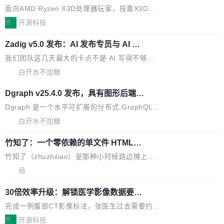
S ELITE X3D主板强化性能体验
_linux(8) 增强了对 Linux 系统调用的支持，包
完整能力版图——从IAP高价值用户的全周期经
面向AMD Ryzen X3D处理器玩家，技嘉X3D系
括 epoll（围绕 kqueue 实现）、POSIX 消息队
营、到IAA游戏的“买变一体”正循环、再到联运与
列主板阵容迎来新成员——B850 AORUS ELITE
开
开源科技
列、...
广告协同的全链路经营闭环，以及面向全球市场
X3D。作为面向主流高性能平台打造的全新主板
的出海增长布局。 华为终端云业务商业化销售负
Zadig v5.0 发布：AI 发布专员与 AI 审
产品，B850 AORUS ELITE X3D延续技嘉在X3
查专员上线
责人在开场致辞中表示，游戏开发者的核心诉求
D平台优化上的技术积累，旨在为游戏玩家带来
我们团队这几天最大的卡点不是 AI 写得不够
已不再是“多一个投放渠道”，而是一套能够持续
更稳定、更高效的装机选择。 B850 AORUS ELI
好，是 AI 写得太好了。 好到审查排期从两天的
白开水不加糖
驱动增长的体系。截至目前，搭载HarmonyOS
TE X3D基于AMD AM5平台打造，支持AMD Ry
活儿拖成了五天。PR 一堆起来没人敢合，发布
6的终端设备已突破7000万台，注册开发者数量
Dgraph v25.4.0 发布，具有图形后端的
zen 9000/8000/7000系列处理器，并针对X3D
窗口推了又推。好到合进 main 分支的代码，我
已突破 1100 万。随着鸿蒙生态汇聚越来越多的
原生 GraphQL 数据库
处理器特性进行平台级优化。其搭载X3D鸡血模
们自己都没看完。 这事不是个例。GitLab 调研
Dgraph 是一个水平可扩展的分布式 GraphQL
高质量游戏...
式2.0，可根据不同使用场景释放处理器潜力，
过 1528 名开发者，85% 说 AI 把瓶颈从写代码
数据库，有一个图形后端。作为一个原生的 Gra
白开水不加糖
帮助玩家在游戏与高负载应用中获得更充分的性
转移到了审代码。 写代码有人替你干了。但审代
phQL 数据库，它严格控制数据在磁盘上的排列
能表现。 在核心规格方面，B850 AO...
竹知了：一个零依赖的单文件 HTML，
码、把关发版这两道关，还得靠人肉扛。 V5.0
方式，以优化查询性能和吞吐量，减少集群中的
把儿时竹蝉玩具搬进浏览器
想让 AI 一起盯。
磁盘寻道和网络调用。 Dgraph v25.4.0 现已发
竹知了（zhuzhiliao）是那种小时候路边摊上几
布，具体更新内容包括： feat(zero)：Zero 现
块钱的玩意儿——一根小竹签，一个竹筒，一头
局
支持 --security superflag（token=...;whitelist
系着涂了松香的线。甩起来，竹膜震动，发出“哇
=...），与 Alpha 版本的格式一致，并据此对其
30倍效率升级：解锁医学影像数据要素
——哇”的蝉鸣声。实物越来越难找了，有开发者
价值化的真实路径
管理 HTTP 端点进行授权。 <blockquote> <p>
把它做成了 Web 玩具，放在 zhuzhiliao.imsai.c
完成一例腹部CT影像标注，张医生过去需要约1
<span><strong>警告：</strong>&nbsp;Zero
c 上，并在 GitHub 开源。 玩法很简单：按住屏
20个小时。他必须在数百张连续影像上，一笔一
开
开源科技