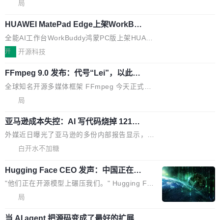
nce 的话说：「我们一生都在用 Isolate 运行代
控其挖角苹果前员工并窃取商业秘密。苹果的诉
局
码，而 AI Agent 不需要容器，它们需要的是 Iso
状把 OpenAI 描述成一个系统性地从前东家挖
HUAWEI MatePad Edge上架WorkBu
late。」 容器为什么不合适 容器的问题在于启动
人、套取机密信息的对手。 OpenAI 没发律师
ddy鸿蒙PC版，说话就能干活的AI办公
和销毁都太重了。一个 Agent 要执行的任务可能
函，也没选择庭外沉默。它在官网贴了一篇博
全能AI工作台WorkBuddy鸿蒙PC版上架HUAWE
搭子
只需要几毫秒的 CPU 时间，但容器从冷启动到
文，标题只有六个字：Apple is getting this wro
I MatePad Edge应用市场，直接下载即可使
开
开源科技
就绪要花数秒。如果未来有十...
ng。 然后，它把邮件往来和 iMessage 聊天记
用，与鸿蒙电脑上的体验一致。值得一提的是，
录全贴了出来。 他发错人了 苹果外部律师 Gabr
FFmpeg 9.0 发布：代号“Lei”，以此纪
这是目前市面上唯一支持平板接入WorkBuddy P
念中国开发者雷霄骅
iel Gross 来自 Weil 律所，2 月 23 日下午 5:53
C版的产品，搭载“人机双写”重磅功能——你写
全球知名开源多媒体框架 FFmpeg 今天正式发
给 OpenAI 总法律顾问 Che Chang 发了封邮
你的，AI写AI的，同屏协作互不干扰。一句话让
布了 9.0 版本。这个版本除了带来新一代音视频
局
件，附了一封长信，要求 OpenAI 配合调查前苹
AI帮你干活，现在开启全新体验！ 温馨提示：
处理能力和硬件加速支持之外，还有一个特殊之
果员工带走机密信...
体验WorkBuddy鸿蒙PC版前，请将 HUAWEI M
亚马逊成本失控：AI 写代码烧掉 1215
处：FFmpeg 9.0 的代号是“Lei”。 这个名字，
万元，超预算 860%
atePad Edge 升级至 HarmonyOS 6.1.0.135S
来自中国开发者雷霄骅（Lei Xiaohua）。 对于
外媒近日曝光了亚马逊的多份内部报告显示，AI
P9 patch03及以上版本。 *升级路径：设置 > 搜
很多中国音视频开发者而言，这个名字并不陌
导致公司在多个项目上超支。《金融时报》报道
白开水不加糖
索“软件更新” > 检查更新，即可搜索新版本，下
生。十年前，他通过大量中文技术文章、源码分
称，仅一个项目的成本超支就高达 180 万美元
载安装完成升级即可。 没有...
析和开源示例，让一代开发者第一次真正理解 F
Hugging Face CEO 发声：中国正在开
（约合人民币 1215 万元）。 具体来说，一名工
源模型上碾压我们
Fmpeg，也成为很多人进入音视频开发领域的
程师借助 Anthropic 旗下 Claude Sonnet 模型
"他们正在开源模型上碾压我们。" Hugging Fac
“启蒙老师”。 而今年，恰好是雷霄骅离世十周
编写程序，目标是完成电商平台作者信息与商品
e CEO Clément Delangue 在 CNBC 的采访里
局
年。FFmpeg 社区最终选择用一个大版本的名
列表的数据匹配 —— 一项常规的数据处理任
没有拐弯抹角。他说中国正在赢得 AI 竞赛，而
字，留下了这份纪念。 雷霄骅曾是中国传媒大学
务，最终却产生了 180 万美元的账单，实际支出
当 AI agent 把源码变成了最好的扩展系
且按目前的速度，中国 AI 工具预计在今年底或