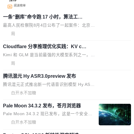
阅读榜单
一条“删库”命令跑 17 小时，算法工程
师删光 89TB 数据只为干私活
最高人民检察院8月4日公布了一起案件：北京一
名90后算法工程师王某，为了给自己接的私活腾
局
服务器空间，删光了公司AI游戏部门的全部核心
Cloudflare 分享推理优化实践：KV ca
数据。 王某2024年1月入职东城区某科技公司AI
che 量化 + 权重压缩，吞吐量提升 4
短剧部门，有互联网大厂背景。在公司内部架构
Kimi 和 GLM 是当前最强的大模型系列之一，但
1%，成本降 30%
调整期间，部门三次通知全员将数据从A集群迁
它们有一个共同的问题：太吃显存了。月之暗面
局
移到B集群，王某都回复了"收到"。 他没有迁移
的 Kimi K 系列和智谱的 GLM 都是长上下文、M
数据。2024年9月3日下午4点，他使用此前登录
腾讯混元 Hy ASR3.0preview 发布
oE 架构的大模型，好用到让人上瘾，但 GPU 显
的账号密码进入A集群，输入了一条被程序员圈
存永远不够用。 Cloudflare 的 Workers AI 团队
腾讯混元正式推出新一代语音识别模型 Hy ASR
称为"删库跑路"的命令——最高管理员权限、无
一直在跑这些模型的推理。他们在官方博客上发
3.0preview。基于最新一代大语言模型 Hy3 的
白开水不加糖
需确认、强制递归删除。17个小时后，运维人员
了一篇技术文章，详细拆解了三种让大模型在 G
语言理解能力，以及融合了高精度语音识别与深
发现异常并中止进程时，89TB数据已经没了。
PU 上跑得更省、更快的技术手段——KV cache
Pale Moon 34.3.2 发布，苍月浏览器
度语义理解能力，实现了语音识别能力的全面升
删掉的是AI游戏部门的全部开发文件，包括公司
量化、模型权重压缩、以及共享 KV cache 的完
级。 根据介绍，Hy ASR3.0preview 目标在于：
Pale Moon 34.3.2 现已发布，这是一个安全更
自研的多个文生3D和...
整性保护。效果是：吞吐量提升 41%，每 token
让语音识别不再只是听清，而是真正听懂。通过
新和少量网页兼容性修复版本。 Changes/fixe
白开水不加糖
成本降低 30%，精度不变。 FP8 省的不仅是显
先理解你的语境和意图，再把准确的文字直接给
s： 实现了URL.Parse()便捷功能 对浏览器内部
存 KV cache 是推理时最吃显...