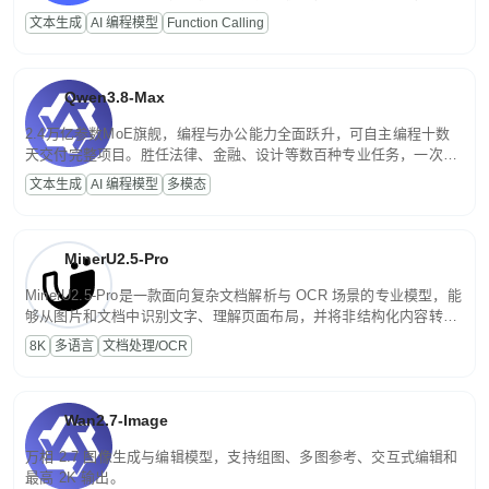
高并发、轻量化任务，适合日常对话、内容创作、基础 RAG、批量
文本生成
AI 编程模型
Function Calling
文案处理等普惠刚需场景。
Qwen3.8-Max
2.4万亿参数MoE旗舰，编程与办公能力全面跃升，可自主编程十数
天交付完整项目。胜任法律、金融、设计等数百种专业任务，一次对
话端到端交付生产级成果。原生视觉理解贯穿规划、执行与验证全流
文本生成
AI 编程模型
多模态
程，支持超长文档与长视频的深度语义解析。长程任务中自主规划与
闭环迭代，持续进化。
MinerU2.5-Pro
MinerU2.5-Pro是一款面向复杂文档解析与 OCR 场景的专业模型，能
够从图片和文档中识别文字、理解页面布局，并将非结构化内容转换
为便于存储、检索和二次处理的结构化结果。
8K
多语言
文档处理/OCR
Wan2.7-Image
万相 2.7 图像生成与编辑模型，支持组图、多图参考、交互式编辑和
最高 2K 输出。