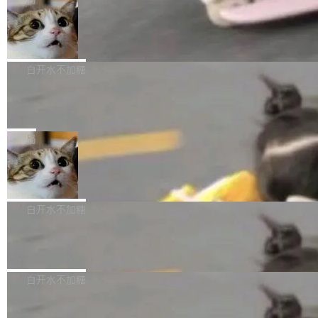
l 迁移或唤醒时，新宿主从 S3 恢复 SQLite 数据
te 17 Pro、OPPO K15，要么是vivo X300 E这
本控制系统。目前处于 Early Access 阶段。 De
库继续执行。存储库是持久化的唯一真相...
样的次旗舰。 Galaxy Z Fold8 Ultra / Z Fold8 /
SpaceXAI 单季资本开支达 183 亿美元
ltaDB 的核心思路直接写在 landing page 最显
Z Flip8三款折叠屏新机均在7月22日发布，且全
眼的位置：「Software is made between com
根据风险投资人Tomer Tunguz 博客（VC 分
部搭载骁龙8 Elite Gen5 for Galaxy，它们本该
mits」——软件是在 commit 之间写出来的。git
析）披露的最新分析与第二季度业绩报告，Spac
白开水不加糖
是7月性...
只记录了你提交的最终状态，但真正的工作过程
eXAI在上个季度的总资本支出飙升至183.7亿美
——打字、删改、试错、agent 对话——都在 co
Meta 发布终端编程 Agent“Muse Cod
元。其中，绝大部分资金被直接用于 AI 领域，
e” 和 Muse Spark 1.2 模型
mmit 之间的空隙里丢失了。 DeltaDB 要做的就
金额高达158.3亿美元，这一单项投入已经逼近
Meta 今天发布了两款 AI 产品：Muse Code，
是把这段空隙补上。 回退到任何一次编辑：Delt
微软同期总资本开支的四成。 与亚马逊、Alpha
一个在终端里运行的编程 agent；Muse Spark
局
aDB 捕获 commit 之间的每一次操作，...
bet、微软以及 Meta 等传统科技巨头相比，Spa
1.2，驱动这个 agent 的新模型。一句话概括：
ceXAI的资金消耗速度尤为引人瞩目。然而，支
美团开源 LoHoSearch，用知识图谱校
你可以用 curl -fsSL https://dev.meta.ai/install.
准 AI 能力认知
撑庞大支出的资金来源却呈现出截然不同的面
sh | bash 安装一个能在大项目里自动规划、写
机器出题的前提，是让机器拥有全局视野。整个
貌。数据显示，微软和 Meta 主要依托充沛的经
代码、验证结果的 AI 终端工具。 据介绍，Muse
构建流程可以分为四个环节：建图 → 控制难度
白开水不加糖
营现金流来覆盖资本开支，其资本支出覆盖率分
Code 是 Meta 的编程 agent 产品。它和市场上
→ 质量把关 → 数据概览。
别达到155% 和106%;而SpaceXAI的经营现金
已有的终端编程 agent 在设计理念上有几个明显
腾讯开源 UCL-MPComm 通信库
流仅能覆盖资本开支的12...
的差异点。 异步后台 agent：Muse Code 有一
腾讯网平团队宣布开源了 UCL-MPComm 通信
个主 agent 循环，外加一组后台 agent。这些后
库，并将作为transport接入Mooncake TENT。
白开水不加糖
台 agent...
该通信库针对AI Memory池化场景的数据传输需
CoStrict入选工信部2025人工智能应用
求进行了深度优化，能够实现数据中心内大规模