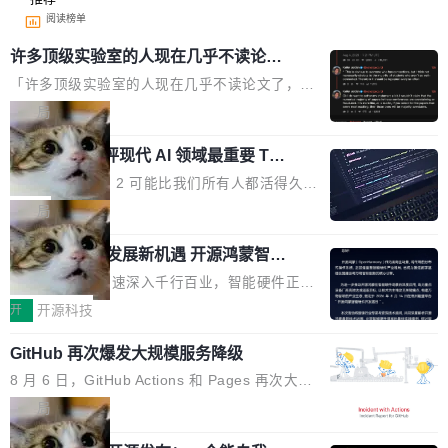
阅读榜单
许多顶级实验室的人现在几乎不读论文
了
「许多顶级实验室的人现在几乎不读论文了，而
且他们认为 ICLR/ICML/NeurIPS 充斥着大量过
局
度宣传和欺诈。」 OpenAI 研究员 Keller Jorda
xAI 前工程师评现代 AI 领域最重要 Top
n 这条推文引发了广泛讨论。他不是在说风凉
3 开源项目
话，他是说出了一个圈内人尽皆知但很少公开捅
Flash Attention 2 可能比我们所有人都活得久。
破的事实。 Jordan 随后补充了一句软化声明：
这句话不是来自某个技术博客，而是出自 Hieu
局
「我不认为这些会议上大部分论文都在过度宣传
Pham 的一条推文。Hieu Pham 是谁？他是 xAI
或造假。问题是，作为读者，如果你筛选出那些
共商智能硬件发展新机遇 开源鸿蒙智能
的早期工程师之一，在 Grok 训练基础设施团队
硬件开发者日杭州站即将举行
看起来最令人兴奋的论文，那它们大部分都是过
工作过。近日他在 X 上发了一条帖子，列出了他
随着万物智联加速深入千行百业，智能硬件正从
度宣传的。」 这才是真正的痛点。不是所有论文
认为现代 AI 领域最重要的三个开源项目。 第一
单点设备迈向智能化、网联化、协同化发展。作
开
开源科技
都有问题，是最吸引眼球的那批论文最有问题。
个名字毫无悬念：Flash Attention 2。 Hieu 的
为面向全场景、跨终端的分布式操作系统，开源
他引用的帖子来自 Mathew Shen，一位 ICLR 2
理由很具体。FA 系列不需要解释，但 FA2 是他
GitHub 再次爆发大规模服务降级
鸿蒙通过统一技术底座和分布式能力，为不同类
026 的读者：「看了篇 ...
认为最重要的一个——复杂度恰到好处，刚好能
型智能设备的开发、连接与互联提供关键支撑，
8 月 6 日，GitHub Actions 和 Pages 再次大规
驱动你去学 CuTe，但还没被那些"邪恶的" Hopp
也为产业链企业探索产品创新与商业增长打开新
模服务降级，Actions 完全不可用超过 5 小时，
局
er++ 优化所淹没，足够容易修改和适配。 更关
的空间。 8月14日，开源鸿蒙智能硬件开发者日
webhook 停发，连自托管 runner 也因调度层故
键的是 FA2 的持久性...