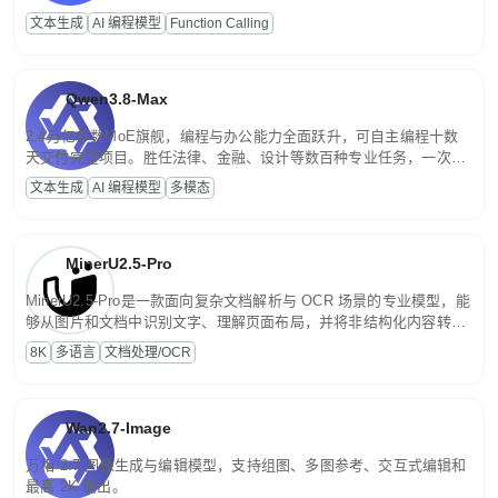
高并发、轻量化任务，适合日常对话、内容创作、基础 RAG、批量
文本生成
AI 编程模型
Function Calling
文案处理等普惠刚需场景。
Qwen3.8-Max
2.4万亿参数MoE旗舰，编程与办公能力全面跃升，可自主编程十数
天交付完整项目。胜任法律、金融、设计等数百种专业任务，一次对
话端到端交付生产级成果。原生视觉理解贯穿规划、执行与验证全流
文本生成
AI 编程模型
多模态
程，支持超长文档与长视频的深度语义解析。长程任务中自主规划与
闭环迭代，持续进化。
MinerU2.5-Pro
MinerU2.5-Pro是一款面向复杂文档解析与 OCR 场景的专业模型，能
够从图片和文档中识别文字、理解页面布局，并将非结构化内容转换
为便于存储、检索和二次处理的结构化结果。
8K
多语言
文档处理/OCR
Wan2.7-Image
万相 2.7 图像生成与编辑模型，支持组图、多图参考、交互式编辑和
最高 2K 输出。