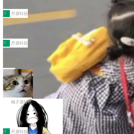
典型案例
计算节点间多种内存类型的高性能通信。 UCL-
近日，工信部科技司公示《2025人工智能应用典
MPComm将作为一种传输引擎接入Mooncake T
型案例入选名单》，深信服“面向企业研发场景的
开
开源科技
ENT，实现零拷贝传输性能提升30%、非零拷贝
开源 AI 编程平台 CoStrict 应用”凭借卓越的技术
传输性能最高提升5倍。UCL-MPComm底层基
深信服AI算力网关入选工信部人工智能
创新与落地成效成功入选。 全链路私有化部署，
应用典型案例！
于自研UCL-Engine通信引擎，后续腾讯网平将
助力企业AI研发安全落地 当前，越来越多企业已
前不久，工业和信息化部正式发布《2025年人工
持续开源更多基于UCL-Engine的高性能通信组
经开始引入 AI Coding 工具，通过调用公有云模
智能应用典型案例名单》，集中展示人工智能在
开
开源科技
件。 腾讯网平团队在UCL-MPComm中实现了一
型或企业内部部署模型提升研发效率。但随着 AI
各领域的应用成果，覆盖技术底座、行业赋能、
个独立于业务线程的全局通信引擎（Engine），
Jeff Dean 离开 Google：一个时代的结
Coding 从个人辅助工具逐步走向团队级、组织
产品应用、支撑保障、专题等五大方向。深信服
并实...
束，一个实验室的开始
级应用，企业在规模化落地过程中，对安全性、
AI算力网关（AI创新平台）成功入选！ 随着各行
Google 员工编号 20。MapReduce 作者之一。
可控性和代码质量提出了更高要求。 首先是数据
各业的Agent走向规模化建设，算力构成形态逐
Bigtable 作者之一。TensorFlow 的作者之一。
局
安全与合规要求。对于大多数普通研发场景，公
渐丰富，用户关注的重点也在发生变化：不只是
Gemini 的架构师。Google 首席科学家。 Jeff D
有云模型能够满足快速试用和效率提升的需求。
🔥 SolonCode v2026.8.4 发布：界面
让AI用起来，还要进一步看清混合算力时代下，
ean 在 Google 工作了 27 年后，宣布离职。 他
但对于金融、能源、医疗等对数据安全要求较...
字体可调、22 种语言、记忆搜索增强
Token花在哪里、算力是否被充分利用，以及持
不是一个人走。一同离开的还有 Sanjay Ghema
打开终端就能上岗的全中文编码智能体，这一轮
续增长的AI成本该如何优化。 深信服AI算力网关
wat（Google 员工编号 23，Jeff Dean 二十多
把「看得清、用母语、记得住」三件事一次补
梅子酒好吃
正是围绕这些实际问题，从Token治理和成本治
年的编程搭档，MapReduce 和 Bigtable 的共同
齐。 SolonCode 是什么 SolonCode 是杭州无
理两个方面，让用户的每一份算力都看得清、管
作者）、Quoc Le（Google 大脑核心成员，Se
让“代码语义理解”深度释放AI Coding
耳科技研发的企业级终端编码智能体——一位全
得住、用得稳、省得下、更安全！ 一、从现在开
价值潜能：华为云码道（CodeArts）
q2Seq 和 DocAI 的共同发明人）以及 Oriol Vin
中文驱动的数字员工，自主理解需求、规划步
一、代码仓深度理解技术的作用与价值 在软件工
始，Token使用一目...
代码仓技术解析
yals（Gemini 联合负责人，AlphaSta...
骤、编写代码。不挑模型、不挑平台，curl 一行
程实践中，代码仓是企业核心知识资产的主要载
开
开源科技