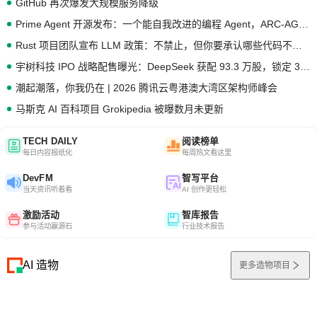
GitHub 再次爆发大规模服务降级
Prime Agent 开源发布：一个能自我改进的编程 Agent，ARC-AGI 3 超越人类专家基线
Rust 项目团队宣布 LLM 政策：不禁止，但你要承认哪些代码不是你写的
宇树科技 IPO 战略配售曝光：DeepSeek 获配 93.3 万股，锁定 36 个月
潮起潮落，你我仍在 | 2026 腾讯云粤港澳大湾区架构师峰会
马斯克 AI 百科项目 Grokipedia 被曝数月未更新
TECH DAILY
阅读榜单
每日内容报纸化
每周热文看这里
DevFM
智写平台
当天资讯听着看
AI 创作更轻松
激励活动
智库报告
参与活动赢源石
行业技术报告
AI 造物
更多造物项目