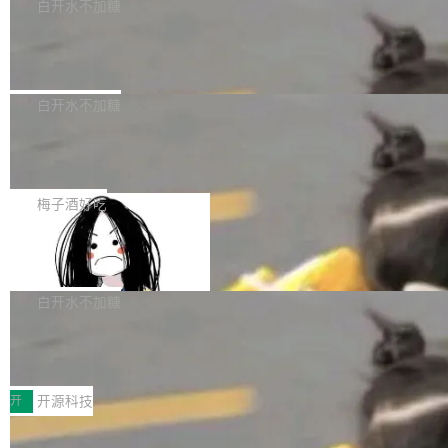
一个回归问题，该问题导致拉取镜像时会拒绝包
e 孵化器项目管理委员会（IPMC）投票中获得
白开水不加糖
pSeek作为与宇树科技具备战略合作关系的企
含绝对 hardlink 目标的镜像（此类镜像由某些镜
全票通过，随后获 Apache 软件基金会董事会批
业，获配股份数量占本次发行数量的2.31%。 除
马斯克 AI 百科项目 Grokipedia 被曝数
像构建工具生成）。moby/moby#53305 修复了
准。今天，Apache 软件基金会正式宣布 Apach
DeepSeek外，腾讯旗下上海启善投资有限公司
月未更新
Docker Engine 29.7.0 中引入的一个回归问
e Fluss 孵化毕业，成为 Apache 顶级项目（TL
埃隆·马斯克推出的AI百科项目 Grokipedia 被曝
获配9...
题，该问题可能导致在旧版 Linux 内核...
P）！这一里程碑不仅标志着 Fluss 迈入新的发
长期停止内容更新，未能实现其作为“AI版维基百
白开水不加糖
展阶段，也将进一步推动流式存储、实时湖仓与
科”替代品的目标。 据 Lawfare 最新调查，自今
AI 数据基础加速融合，为实时数据基础设施的发
Solon I18n：三种解析器，零样板代码
年4月以来，Grokipedia 页面更新功能基本停
展开启新的篇章。
滞，过去三个月内没有任何条目完成更新，用户
如果你在 Spring Boot 里做过国际化，流程大概
提交的编辑请求也长期处于待处理状态。 Groki
是这样的：配 MessageSource 的 Bean、写 R
梅子酒好吃
pedia 于去年底上线，定位为由人工智能生成内
eloadableResourceBundleMessageSource、
容的百科平台，被马斯克视为传统众包百科网站
Apache Doris 4.1 全面增强 Iceberg：
声明 LocaleResolver、注册 LocaleChangeInt
支持 UPDATE、MERGE INTO 与 Iceb
维基百科的替代方案。Lawfare 调查发现，无论
erceptor…五六步之后才能看到第一行翻译文
Apache Doris 4.1 要补齐的，正是缺失的那一
erg V3
热门页面还是低关注度页面，均未出现近期更
本。 Solon 换了个方式。整个 i18n 模块围绕三
半。在已有查询能力的基础上，Doris 进一步支
白开水不加糖
新，相关问题并非局限于特定领域，而是在不同
个解析器、一个注解、一个工具类展开——没有
持了 UPDATE、DELETE、MERGE INTO 等数
主题和访问量页面中普遍存在。 调查人员最初认
XML、没有拦截器注册、没有样板配置。 资源
Testin XAgent：CIO智能测试落地指南
据修改操作、完整的表结构管理与分区演进，以
为，Grokipedia可能只是限...
文件的约定 把文件放到 resources/i18n/ 下： r
及 rewrite_data_files、expire_snapshots 等日
7月30日，TiD2026质量竞争力大会在北京中关
esources/i18n/messages.properties ...
常维护操作，并完整支持 Iceberg V3 格式。
村国家自主创新示范区会议中心开幕。本届大会
开
开源科技
由中关村智联软件服务业质量创新联盟主办，以
让非法状态不可表示：一篇关于 ADT
“智构可信·质创未来——AI原生时代的质量新范