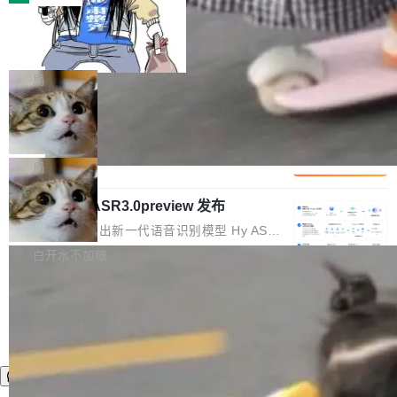
装完即用。 开源地址：Gitee · GitCode · GitHu
体。企业级代码仓库通常包含数十万乃至数百万
b 安装 支持 Java 8+（8~26）、macOS / Linu
一条“删库”命令跑 17 小时，算法工程
个文件，其规模远超单次模型调用可承载的上下
师删光 89TB 数据只为干私活
x / Windows / Harmony PC。 # macOS / Linu
文窗口。随着项目规模的持续扩张与代码历史的
最高人民检察院8月4日公布了一起案件：北京一
x / Harmony PC curl -fsSL https://solon.noea
不断累积，代码仓中的模块关系、接口契约、业
名90后算法工程师王某，为了给自己接的私活腾
局
r.org/solon...
务逻辑等关键信息往往分散于数十乃至数百个文
服务器空间，删光了公司AI游戏部门的全部核心
件之中，形成高度复杂的知识关联网络。传统的
Cloudflare 分享推理优化实践：KV ca
数据。 王某2024年1月入职东城区某科技公司AI
che 量化 + 权重压缩，吞吐量提升 4
代码检索手段（如关键词匹配、目录遍历）仅能
短剧部门，有互联网大厂背景。在公司内部架构
Kimi 和 GLM 是当前最强的大模型系列之一，但
1%，成本降 30%
在语法层面完成文本定位，难以触及代码的语义
调整期间，部门三次通知全员将数据从A集群迁
它们有一个共同的问题：太吃显存了。月之暗面
局
内涵与结构关联，导致开发者使用代码智能体在
移到B集群，王某都回复了"收到"。 他没有迁移
的 Kimi K 系列和智谱的 GLM 都是长上下文、M
理解大规模代码仓时面临显著"代码仓理解"瓶
数据。2024年9月3日下午4点，他使用此前登录
腾讯混元 Hy ASR3.0preview 发布
oE 架构的大模型，好用到让人上瘾，但 GPU 显
颈。 代码仓深度理解服务（以下简称" CodeBas
的账号密码进入A集群，输入了一条被程序员圈
存永远不够用。 Cloudflare 的 Workers AI 团队
腾讯混元正式推出新一代语音识别模型 Hy ASR
e深度理解服务"）是华为云码道（CodeA...
称为"删库跑路"的命令——最高管理员权限、无
一直在跑这些模型的推理。他们在官方博客上发
3.0preview。基于最新一代大语言模型 Hy3 的
白开水不加糖
需确认、强制递归删除。17个小时后，运维人员
了一篇技术文章，详细拆解了三种让大模型在 G
语言理解能力，以及融合了高精度语音识别与深
发现异常并中止进程时，89TB数据已经没了。
PU 上跑得更省、更快的技术手段——KV cache
度语义理解能力，实现了语音识别能力的全面升
删掉的是AI游戏部门的全部开发文件，包括公司
量化、模型权重压缩、以及共享 KV cache 的完
级。 根据介绍，Hy ASR3.0preview 目标在于：
自研的多个文生3D和...
整性保护。效果是：吞吐量提升 41%，每 token
让语音识别不再只是听清，而是真正听懂。通过
成本降低 30%，精度不变。 FP8 省的不仅是显
先理解你的语境和意图，再把准确的文字直接给
存 KV cache 是推理时最吃显...
到你。从“逐字转写、单点优化”演进为“理解语