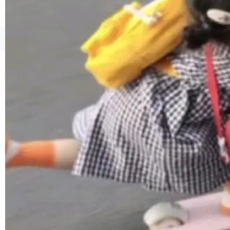
境、兼容场景、一键直出”。 Hy ASR 3.0 previe
w 不要求标准普通话，方言识别覆盖粤语、吴语
等 10 大方言片区和 20 余个二级小片区。在开
©OSCHINA(OSChina.NET)
京ICP备2025119063号
源评测集中，Hy ASR 3.0 preview 在多语种的
WER（...