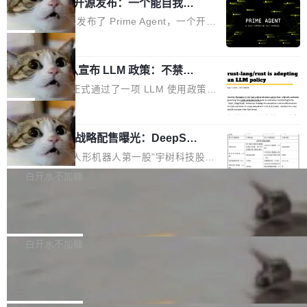
（OHDD：OpenHarmony Hardware Develope
Prime Agent 开源发布：一个能自我改
障无法工作。Pages、Copilot code review、C
进的编程 Agent，ARC-AGI 3 超越人类
r Day）将在杭州启航。活动面向智能硬件产业
opilot coding agent 全部受影响。从检测到完全
Prime Intellect 发布了 Prime Agent，一个开源
专家基线
链企业和开发者，邀请行业专家与资深技术顾
恢复，大约 12 小时。 这是 2026 年 8 月的第六
的编程 Agent Harness，核心设计围绕两个抽
局
问，围绕开源鸿蒙技术能力、设备适配、芯片适
起事故，其中四起与 AI/Copilot 服务相关。 Git
象：Recursive Language Model（RLM）和 C
配、功耗与稳定性调优、兼容性测评及统一互联
Hub 员工 kdaigle 在 HN 讨论中贴出了一组数
Rust 项目团队宣布 LLM 政策：不禁
ontinual Harness。在 ARC-AGI 3 基准测试
等内容展开系统讲解和实战交流，帮助企业进一
止，但你要承认哪些代码不是你写的
据：2025 年全年 10 亿次 commit。现在，每周
上，Prime Agent + Opus 5 的组合达到了 95.
Rust 语言项目正式通过了一项 LLM 使用政策，
步了解开源鸿蒙在智能...
2.75 亿次，全年预计 140 亿次。GitHub...
5% RHAE Best@1，超过了 ARC 报告的人类专
覆盖 rust-lang/rust 单一仓库的代码贡献。这不
局
家基线 95.4%。 不是又一个 coding agent 包装
是项目级别的官方立场，目前由五个团队采纳，
器 Prime Agent 的架构和市面上大多数 coding
宇树科技 IPO 战略配售曝光：DeepSe
但它可能是主流开源项目中关于 AI 辅助贡献最
ek 获配 93.3 万股，锁定 36 个月
agent 有本质区别。大多数 agent harness 的设
细致的一份规则。 政策的核心只有一句话：LLM
8月6日晚间，“人形机器人第一股”宇树科技股份
计是基于早期模型的能力—...
可以用来分析、提炼、审阅、建议，但不能用来
有限公司披露IPO发行价格及战略配售结果，杭
白开水不加糖
创作。 具体来说，LLM 生成的代码可以提交，
州深度求索人工智能基础技术研究有限公司（De
但必须满足五个条件：预先安排、非关键、高质
Docker 29.7.2 发布
epSeek）获配93.3399万股，按150.8元/股发行
量、充分测试、充分审查，并且必须披露。LLM
价格计算，认购金额约1.41亿元，股份锁定期为
Docker 29.7.2 现已发布，具体更新内容如下：
不得生成涉及安全性的关键变更，除非作者本身
36个月。 公告显示，本次宇树科技战略配售对
Bug fixes and enhancements 修复多次传递同
白开水不加糖
就是领域专家。即使如此，政策也"强烈不建
象主要包括长期投资机构、与公司业务具有战略
一环境变量时，docker service create和docker
议"这么做。 对于不披露的情况，审核者可以直
Apache Fluss 毕业成为顶级项目
合作关系或长期合作愿景的大型企业、科创板保
service update会发生 panic 的问题。docker/cl
接关闭 PR，无需解释。 政策作者 Jynn Ne...
荐人跟投子公司，以及公司高级管理人员和核心
i#7145 修复了 Docker Engine 29.7.0 中引入的
今年 7 月，Apache Fluss 的毕业提案在 Apach
员工参与设立的专项资产管理计划。其中，Dee