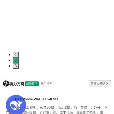
1
2
3
模力方舟
最新模型
热门模型
更多大模型
DeepSeek-V4-Flash-0731
高效轻量化MoE模型，总参284B，激活13B，原生支持百万超长上下
文能力。推理速度快、延迟低、调用成本低廉，综合能力均衡，主打