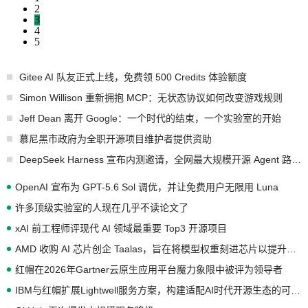
2
3
4
5
Gitee AI 队友正式上线，免费领 500 Credits 体验额度
Simon Willison 重新拥抱 MCP：无状态协议如何改变游戏规则
Jeff Dean 离开 Google：一个时代的结束，一个实验室的开始
慕尼黑市政府为全职开源项目维护者提供资助
DeepSeek Harness 宣布内测邀请，全网最大规模开源 Agent 路演现场诞生
OpenAI 宣布为 GPT-5.6 Sol 调优，并让免费用户无限用 Luna
许多顶级实验室的人现在几乎不读论文了
xAI 前工程师评现代 AI 领域最重要 Top3 开源项目
AMD 收购 AI 芯片创企 Taalas，旨在将模型权重刻进芯片以提升推理性能
红帽在2026年Gartner云原生应用平台魔力象限中被评为领导者
IBM与红帽扩展Lightwell服务方案，构建适配AI时代开源生态的可信基础设施