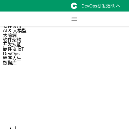
DevOps研发效能
综合
开源资讯
软件资讯
AI & 大模型
大前端
软件架构
开发技能
硬件 & IoT
DevOps
程序人生
数据库
1