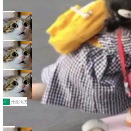
的帖子在 Reddit 火了
式”为主题，直面AI从实验室走向规模化产业落地
有一种东西，一旦用过就回不去了。Alex Fedos
的核心质量命题。会上，《2026智能研发生产力
eev 管它叫"软件设计的基石"。 他说的东西不新
局
工具选型手册》发布，Testin云测的Testin XAge
鲜——代数数据类型（ADT），尤其是和类型
nt智能测试系统入选AI测试领域代表产品。对CI
Cloudflare 开源内部企业 AI 平台 Clou
（sum type）。但他说清楚了一件事：这不是类
dflare OS
O而言，这提示了一个转变：AI测试正在从效率
型系统的学术体操，是日常编码的思维方式。 文
Cloudflare 发布了一个开源项目 Cloudflare O
工具升级为企业的质量基础设施。 CIO面对的新
章从一个简单的例子切入。一个网站的深色主题
S。如果你只看官方博客，你会觉得这是又一
局
现实 过去两年，CIO们的焦虑清单上多了两项：
设置，如果用布尔值 + 可空字段来表示——bool
个"AI 知识库 + 聊天机器人"——每个大厂都在
一是如何让大模型和智能体应用安全地从PoC走
ean 表示是否可切换，nullable 的默认模式、浅
Deno 团队开源 Celld，可自托管的分
做，没什么新鲜的。 但 Kenton Varda 在 Twitte
向生产，二是如何让测试团队跟得上AI应用...
布式 Durable Objects
色方案、深色方案——会产生大量无意义的组
r 上把事情说清楚了： 今天我们发布了 Cloudfla
Ryan Dahl 领导的 Deno 团队推出了最新开源项
合。方案缺了、配置冲突了、全 null 了。要知道
re OS，一个带连接器的聊天机器人，跟其他所
目 Celld，一个能在自己机器上运行 Cloudflare
局
哪些组合有效，作者说，你得靠"文档、校验、或
有科技公司做的一样。只不过，实际上它不一
Workers 和 Durable Objects 的守护进程。 设
者部落知识"。 换个写法。Rust 的 enum，两个
鲁大师7月新机性能/流畅/AI榜：vivo夺
样。这是 Sandstorm.io 的重制版，我十年前的
计思路很直接：每个对象是一个独立的 SQLite
变体：Switchable...
性能、流畅双第一，三星Galaxy Z系列
那个创业公司。不同的是，这次它构建在 Cloudf
数据库，按名称寻址，复制到你自己的 S3 兼容
2026年7月的手机市场，由于存储等硬件成本暴
新折叠缺席
lare Workers 上——我花了九年时间搭建的平台
存储库里。节点之间只通过这个存储库协调——
增，手机厂商的日子也不好过啊，新机速度明显
开
开源科技
——并且深度集成了 AI。这基本上是我十年秘密
没有控制平面，没有共识协议。每个对象自带一
放缓，因此硝烟味淡了许多。新机参数规格除开
计划的顶峰。 十年前，Ken...
Zed 推出 DeltaDB，一个记录 commit
个小型数据库，应用天然按分片构建，单个数据
高价的三星折叠（三星Galaxy Z Fold8 Ultra / Z
之间所有操作的版本控制系统
库的竞争和爆炸半径问题在设计层面就被消除
Fold8 / Z Flip8）外，其余要么是中低端机器，
Zed 编辑器团队发布了新项目——DeltaDB，一
了。 闲置的 cell 会休眠到几乎不占资源。当 cel
例如iQOO Z11i、REDMI Note 17、REDMI No
个在 git commit 之间记录每一次编辑操作的版
局