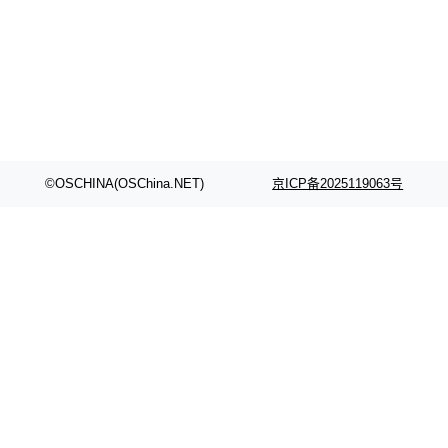
©OSCHINA(OSChina.NET)
京ICP备2025119063号