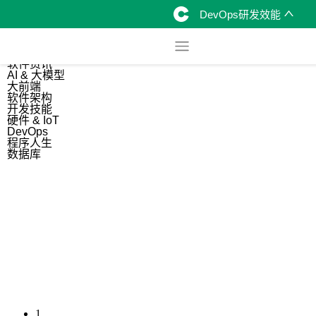
DevOps研发效能
综合
开源资讯
软件资讯
AI & 大模型
大前端
软件架构
开发技能
硬件 & IoT
DevOps
程序人生
数据库
1