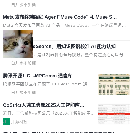
部搭载骁龙8 Elite Gen5 for Galaxy，它们本该
过程——打字、删改、试错、agent 对话——都在 commit 之间的
与第二季度业绩报告，SpaceXAI在上个季度的总资本支出飙升至1
白开水不加糖
是7月性...
空隙里丢失了。 DeltaDB 要做的就是把这段空隙补上。 回退到任
83.7亿美元。其中，绝大部分资金被直接用于 AI 领域，金额高达1
Meta 发布终端编程 Agent“Muse Code” 和 Muse Sp
何一次编辑：DeltaDB 捕获 commit 之间的每一次操作，...
58.3亿美元，这一单项投入已经逼近微软同期总资本开支的四成。
ark 1.2 模型
与亚马逊、Alphabet、微软以及 Meta 等传统科技巨头相比，Spac
Meta 今天发布了两款 AI 产品：Muse Code，一个在终端里运行的
eXAI的资金消耗速度尤为引人瞩目。然而，支撑庞大支出的资金来
编程 agent；Muse Spark 1.2，驱动这个 agent 的新模型。一句
局
源却呈现出截然不同的面貌。数据显示，微软和 Meta 主要依托充
话概括：你可以用 curl -fsSL https://dev.meta.ai/install.sh | bash
美团开源 LoHoSearch，用知识图谱校准 AI 能力认知
沛的经营现金流来覆盖资本开支，其资本支出覆盖率分别达到15
安装一个能在大项目里自动规划、写代码、验证结果的 AI 终端工
5% 和106%;而SpaceXAI的经营现金流仅能覆盖资本开支的12...
具。 据介绍，Muse Code 是 Meta 的编程 agent 产品。它和市场
机器出题的前提，是让机器拥有全局视野。整个构建流程可以分为
上已有的终端编程 agent 在设计理念上有几个明显的差异点。 异
四个环节：建图 → 控制难度 → 质量把关 → 数据概览。
白开水不加糖
步后台 agent：Muse Code 有一个主 agent 循环，外加一组后台
agent。这些后台 agent...
腾讯开源 UCL-MPComm 通信库
腾讯网平团队宣布开源了 UCL-MPComm 通信
库，并将作为transport接入Mooncake TENT。
白开水不加糖
该通信库针对AI Memory池化场景的数据传输需
CoStrict入选工信部2025人工智能应用
求进行了深度优化，能够实现数据中心内大规模
典型案例
计算节点间多种内存类型的高性能通信。 UCL-
近日，工信部科技司公示《2025人工智能应用典
MPComm将作为一种传输引擎接入Mooncake T
型案例入选名单》，深信服“面向企业研发场景的
开
开源科技
ENT，实现零拷贝传输性能提升30%、非零拷贝
开源 AI 编程平台 CoStrict 应用”凭借卓越的技术