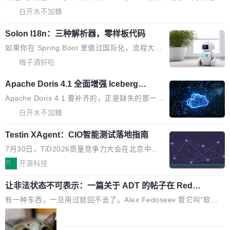
题，该问题可能导致在旧版 Linux 内核...
P）！这一里程碑不仅标志着 Fluss 迈入新的发
新，未能实现其作为“AI版维基百科”替代品的目标。 据 Lawfare 最
白开水不加糖
展阶段，也将进一步推动流式存储、实时湖仓与
新调查，自今年4月以来，Grokipedia 页面更新功能基本停滞，过
AI 数据基础加速融合，为实时数据基础设施的发
Solon I18n：三种解析器，零样板代码
去三个月内没有任何条目完成更新，用户提交的编辑请求也长期处
展开启新的篇章。
于待处理状态。 Grokipedia 于去年底上线，定位为由人工智能生
如果你在 Spring Boot 里做过国际化，流程大概
成内容的百科平台，被马斯克视为传统众包百科网站维基百科的替
是这样的：配 MessageSource 的 Bean、写 R
梅子酒好吃
代方案。Lawfare 调查发现，无论热门页面还是低关注度页面，均
eloadableResourceBundleMessageSource、
Apache Doris 4.1 全面增强 Iceberg：
未出现近期更新，相关问题并非局限于特定领域，而是在不同主题
声明 LocaleResolver、注册 LocaleChangeInt
支持 UPDATE、MERGE INTO 与 Iceb
和访问量页面中普遍存在。 调查人员最初认为，Grokipedia可能只
erceptor…五六步之后才能看到第一行翻译文
Apache Doris 4.1 要补齐的，正是缺失的那一
erg V3
是限...
本。 Solon 换了个方式。整个 i18n 模块围绕三
半。在已有查询能力的基础上，Doris 进一步支
白开水不加糖
个解析器、一个注解、一个工具类展开——没有
持了 UPDATE、DELETE、MERGE INTO 等数
Testin XAgent：CIO智能测试落地指南
XML、没有拦截器注册、没有样板配置。 资源
据修改操作、完整的表结构管理与分区演进，以
文件的约定 把文件放到 resources/i18n/ 下： r
及 rewrite_data_files、expire_snapshots 等日
7月30日，TiD2026质量竞争力大会在北京中关
esources/i18n/messages.properties ...
常维护操作，并完整支持 Iceberg V3 格式。
村国家自主创新示范区会议中心开幕。本届大会
开
开源科技
由中关村智联软件服务业质量创新联盟主办，以
让非法状态不可表示：一篇关于 ADT 的帖子在 Reddit
“智构可信·质创未来——AI原生时代的质量新范
火了
式”为主题，直面AI从实验室走向规模化产业落地
有一种东西，一旦用过就回不去了。Alex Fedoseev 管它叫"软件
的核心质量命题。会上，《2026智能研发生产力
设计的基石"。 他说的东西不新鲜——代数数据类型（ADT），尤
局
工具选型手册》发布，Testin云测的Testin XAge
其是和类型（sum type）。但他说清楚了一件事：这不是类型系统