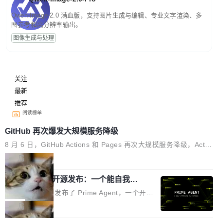
Qwen-Image-2.0 满血版，支持图片生成与编辑、专业文字渲染、多
图参考和高分辨率输出。
图像生成与处理
关注
最新
推荐
阅读榜单
GitHub 再次爆发大规模服务降级
8 月 6 日，GitHub Actions 和 Pages 再次大规模服务降级，Actio
ns 完全不可用超过 5 小时，webhook 停发，连自托管 runner 也
局
因调度层故障无法工作。Pages、Copilot code review、Copilot c
Prime Agent 开源发布：一个能自我改
oding agent 全部受影响。从检测到完全恢复，大约 12 小时。 这
进的编程 Agent，ARC-AGI 3 超越人类
是 2026 年 8 月的第六起事故，其中四起与 AI/Copilot 服务相关。
Prime Intellect 发布了 Prime Agent，一个开源
专家基线
GitHub 员工 kdaigle 在 HN 讨论中贴出了一组数据：2025 年全年
的编程 Agent Harness，核心设计围绕两个抽
局
10 亿次 commit。现在，每周 2.75 亿次，全年预计 140 亿次。Gi
象：Recursive Language Model（RLM）和 C