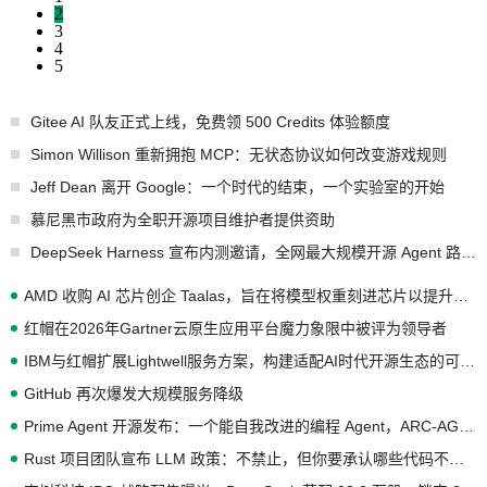
2
3
4
5
Gitee AI 队友正式上线，免费领 500 Credits 体验额度
Simon Willison 重新拥抱 MCP：无状态协议如何改变游戏规则
Jeff Dean 离开 Google：一个时代的结束，一个实验室的开始
慕尼黑市政府为全职开源项目维护者提供资助
DeepSeek Harness 宣布内测邀请，全网最大规模开源 Agent 路演现场诞生
AMD 收购 AI 芯片创企 Taalas，旨在将模型权重刻进芯片以提升推理性能
红帽在2026年Gartner云原生应用平台魔力象限中被评为领导者
IBM与红帽扩展Lightwell服务方案，构建适配AI时代开源生态的可信基础设施
GitHub 再次爆发大规模服务降级
Prime Agent 开源发布：一个能自我改进的编程 Agent，ARC-AGI 3 超越人类专家基线
Rust 项目团队宣布 LLM 政策：不禁止，但你要承认哪些代码不是你写的