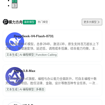
2
3
模力方舟
最新模型
热门模型
更多大模型
DeepSeek-V4-Flash-0731
高效轻量化MoE模型，总参284B，激活13B，原生支持百万超长上下
文能力。推理速度快、延迟低、调用成本低廉，综合能力均衡，主打
高并发、轻量化任务，适合日常对话、内容创作、基础 RAG、批量
文本生成
AI 编程模型
Function Calling
文案处理等普惠刚需场景。
Qwen3.8-Max
2.4万亿参数MoE旗舰，编程与办公能力全面跃升，可自主编程十数
天交付完整项目。胜任法律、金融、设计等数百种专业任务，一次对
话端到端交付生产级成果。原生视觉理解贯穿规划、执行与验证全流
文本生成
AI 编程模型
多模态
程，支持超长文档与长视频的深度语义解析。长程任务中自主规划与
闭环迭代，持续进化。