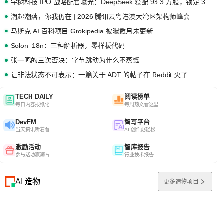
宇树科技 IPO 战略配售曝光：DeepSeek 获配 93.3 万股，锁定 36 个月
潮起潮落，你我仍在 | 2026 腾讯云粤港澳大湾区架构师峰会
马斯克 AI 百科项目 Grokipedia 被曝数月未更新
Solon I18n：三种解析器，零样板代码
张一鸣的三次否决：字节跳动为什么不蒸馏
让非法状态不可表示：一篇关于 ADT 的帖子在 Reddit 火了
TECH DAILY
阅读榜单
每日内容报纸化
每周热文看这里
DevFM
智写平台
当天资讯听着看
AI 创作更轻松
激励活动
智库报告
参与活动赢源石
行业技术报告
AI 造物
更多造物项目