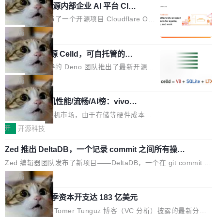
nt智能测试系统入选AI测试领域代表产品。对CI
Cloudflare 开源内部企业 AI 平台 Clou
的学术体操，是日常编码的思维方式。 文章从一个简单的例子切
dflare OS
O而言，这提示了一个转变：AI测试正在从效率
入。一个网站的深色主题设置，如果用布尔值 + 可空字段来表示
Cloudflare 发布了一个开源项目 Cloudflare O
工具升级为企业的质量基础设施。 CIO面对的新
——boolean 表示是否可切换，nullable 的默认模式、浅色方案、
S。如果你只看官方博客，你会觉得这是又一
局
现实 过去两年，CIO们的焦虑清单上多了两项：
深色方案——会产生大量无意义的组合。方案缺了、配置冲突了、
个"AI 知识库 + 聊天机器人"——每个大厂都在
一是如何让大模型和智能体应用安全地从PoC走
全 null 了。要知道哪些组合有效，作者说，你得靠"文档、校验、
Deno 团队开源 Celld，可自托管的分
做，没什么新鲜的。 但 Kenton Varda 在 Twitte
向生产，二是如何让测试团队跟得上AI应用...
布式 Durable Objects
或者部落知识"。 换个写法。Rust 的 enum，两个变体：Switchabl
r 上把事情说清楚了： 今天我们发布了 Cloudfla
Ryan Dahl 领导的 Deno 团队推出了最新开源项
e...
re OS，一个带连接器的聊天机器人，跟其他所
目 Celld，一个能在自己机器上运行 Cloudflare
局
有科技公司做的一样。只不过，实际上它不一
Workers 和 Durable Objects 的守护进程。 设
样。这是 Sandstorm.io 的重制版，我十年前的
鲁大师7月新机性能/流畅/AI榜：vivo夺
计思路很直接：每个对象是一个独立的 SQLite
性能、流畅双第一，三星Galaxy Z系列
那个创业公司。不同的是，这次它构建在 Cloudf
数据库，按名称寻址，复制到你自己的 S3 兼容
2026年7月的手机市场，由于存储等硬件成本暴
新折叠缺席
lare Workers 上——我花了九年时间搭建的平台
存储库里。节点之间只通过这个存储库协调——
增，手机厂商的日子也不好过啊，新机速度明显
开
开源科技
——并且深度集成了 AI。这基本上是我十年秘密
没有控制平面，没有共识协议。每个对象自带一
放缓，因此硝烟味淡了许多。新机参数规格除开
计划的顶峰。 十年前，Ken...
个小型数据库，应用天然按分片构建，单个数据
Zed 推出 DeltaDB，一个记录 commit 之间所有操作
高价的三星折叠（三星Galaxy Z Fold8 Ultra / Z
的版本控制系统
库的竞争和爆炸半径问题在设计层面就被消除
Fold8 / Z Flip8）外，其余要么是中低端机器，
Zed 编辑器团队发布了新项目——DeltaDB，一个在 git commit 之
了。 闲置的 cell 会休眠到几乎不占资源。当 cel
例如iQOO Z11i、REDMI Note 17、REDMI No
间记录每一次编辑操作的版本控制系统。目前处于 Early Access
局
l 迁移或唤醒时，新宿主从 S3 恢复 SQLite 数据
te 17 Pro、OPPO K15，要么是vivo X300 E这
阶段。 DeltaDB 的核心思路直接写在 landing page 最显眼的位
库继续执行。存储库是持久化的唯一真相...
样的次旗舰。 Galaxy Z Fold8 Ultra / Z Fold8 /
SpaceXAI 单季资本开支达 183 亿美元
置：「Software is made between commits」——软件是在 com
Z Flip8三款折叠屏新机均在7月22日发布，且全
mit 之间写出来的。git 只记录了你提交的最终状态，但真正的工作
根据风险投资人Tomer Tunguz 博客（VC 分析）披露的最新分析