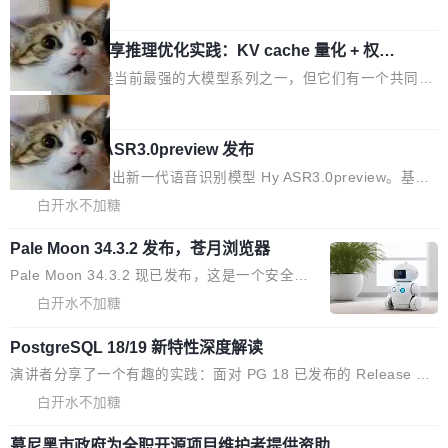
百个文件之中，形成高度复杂的知识关联网络。传统的代码检索手
王某，为了给自己接的私活腾服务器空间，删光了公司AI游戏部门
局
r.org/solon...
段（如关键词匹配、目录遍历）仅能在语法层面完成文本定位，难
的全部核心数据。 王某2024年1月入职东城区某科技公司AI短剧部
Cloudflare 分享推理优化实践：KV cache 量化 + 权重
以触及代码的语义内涵与结构关联，导致开发者使用代码智能体在
门，有互联网大厂背景。在公司内部架构调整期间，部门三次通知
压缩，吞吐量提升 41%，成本降 30%
理解大规模代码仓时面临显著"代码仓理解"瓶颈。 代码仓深度理解
全员将数据从A集群迁移到B集群，王某都回复了"收到"。 他没有迁
Kimi 和 GLM 是当前最强的大模型系列之一，但它们有一个共同的
服务（以下简称" CodeBase深度理解服务"）是华为云码道（Code
移数据。2024年9月3日下午4点，他使用此前登录的账号密码进入
问题：太吃显存了。月之暗面的 Kimi K 系列和智谱的 GLM 都是长
局
A...
A集群，输入了一条被程序员圈称为"删库跑路"的命令——最高管理
上下文、MoE 架构的大模型，好用到让人上瘾，但 GPU 显存永远
员权限、无需确认、强制递归删除。17个小时后，运维人员发现异
腾讯混元 Hy ASR3.0preview 发布
不够用。 Cloudflare 的 Workers AI 团队一直在跑这些模型的推
常并中止进程时，89TB数据已经没了。 删掉的是AI游戏部门的全
理。他们在官方博客上发了一篇技术文章，详细拆解了三种让大模
腾讯混元正式推出新一代语音识别模型 Hy ASR3.0preview。基于
部开发文件，包括公司自研的多个文生3D和...
型在 GPU 上跑得更省、更快的技术手段——KV cache 量化、模型
最新一代大语言模型 Hy3 的语言理解能力，以及融合了高精度语音
白开水不加糖
权重压缩、以及共享 KV cache 的完整性保护。效果是：吞吐量提
识别与深度语义理解能力，实现了语音识别能力的全面升级。 根据
升 41%，每 token 成本降低 30%，精度不变。 FP8 省的不仅是显
Pale Moon 34.3.2 发布，苍月浏览器
介绍，Hy ASR3.0preview 目标在于：让语音识别不再只是听清，
存 KV cache 是推理时最吃显...
而是真正听懂。通过先理解你的语境和意图，再把准确的文字直接
Pale Moon 34.3.2 现已发布，这是一个安全更
给到你。从“逐字转写、单点优化”演进为“理解语境、兼容场景、一
新和少量网页兼容性修复版本。 Changes/fixe
白开水不加糖
键直出”。 Hy ASR 3.0 preview 不要求标准普通话，方言识别覆盖
s： 实现了URL.Parse()便捷功能 对浏览器内部
粤语、吴语等 10 大方言片区和 20 余个二级小片区。在开源评测
PostgreSQL 18/19 新特性深度解读
函数添加了多项边界检查，以避免潜在的越界访
集中，Hy ASR 3.0 preview 在多语种的WER（...
问、下溢和溢出。（DiD） 修复了加载和解析内
演讲者分享了一个有趣的实践：面对 PG 18 已发布的 Release No
容提供的字体时出现的几个问题 为避免音频加
tes，他利用 AI 工具（如 Copilot）对数千条 commit 日志进行自动
白开水不加糖
载、处理和播放过程中可能出现的一系列错误，
分析，先让模型总结出三十余条潜在特性，再逐条要求生成详细解
对音频采样频率设定了下限 采样率低于 8kHz
慕尼黑市政府为全职开源项目维护者提供资助
释和代码校验，最终筛选出对用户体感最强的若干项。对于尚未正