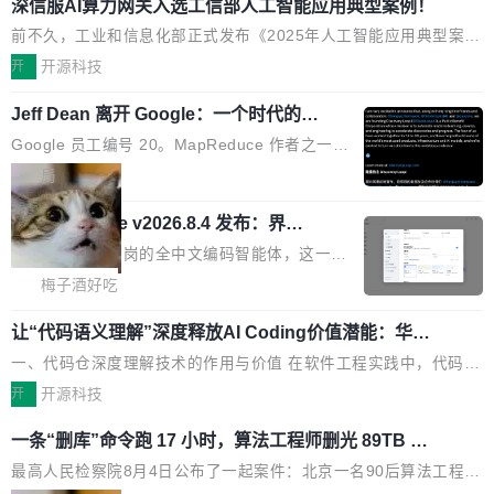
传输性能最高提升5倍。UCL-MPComm底层基
深信服AI算力网关入选工信部人工智能应用典型案例！
创新与落地成效成功入选。 全链路私有化部署，
于自研UCL-Engine通信引擎，后续腾讯网平将
助力企业AI研发安全落地 当前，越来越多企业已
前不久，工业和信息化部正式发布《2025年人工智能应用典型案例
持续开源更多基于UCL-Engine的高性能通信组
经开始引入 AI Coding 工具，通过调用公有云模
名单》，集中展示人工智能在各领域的应用成果，覆盖技术底座、
开
开源科技
件。 腾讯网平团队在UCL-MPComm中实现了一
型或企业内部部署模型提升研发效率。但随着 AI
行业赋能、产品应用、支撑保障、专题等五大方向。深信服AI算力
个独立于业务线程的全局通信引擎（Engine），
Coding 从个人辅助工具逐步走向团队级、组织
Jeff Dean 离开 Google：一个时代的结
网关（AI创新平台）成功入选！ 随着各行各业的Agent走向规模化
并实...
束，一个实验室的开始
级应用，企业在规模化落地过程中，对安全性、
建设，算力构成形态逐渐丰富，用户关注的重点也在发生变化：不
Google 员工编号 20。MapReduce 作者之一。
可控性和代码质量提出了更高要求。 首先是数据
只是让AI用起来，还要进一步看清混合算力时代下，Token花在哪
Bigtable 作者之一。TensorFlow 的作者之一。
局
安全与合规要求。对于大多数普通研发场景，公
里、算力是否被充分利用，以及持续增长的AI成本该如何优化。 深
Gemini 的架构师。Google 首席科学家。 Jeff D
有云模型能够满足快速试用和效率提升的需求。
信服AI算力网关正是围绕这些实际问题，从Token治理和成本治理
🔥 SolonCode v2026.8.4 发布：界面
ean 在 Google 工作了 27 年后，宣布离职。 他
但对于金融、能源、医疗等对数据安全要求较...
字体可调、22 种语言、记忆搜索增强
两个方面，让用户的每一份算力都看得清、管得住、用得稳、省得
不是一个人走。一同离开的还有 Sanjay Ghema
打开终端就能上岗的全中文编码智能体，这一轮
下、更安全！ 一、从现在开始，Token使用一目...
wat（Google 员工编号 23，Jeff Dean 二十多
把「看得清、用母语、记得住」三件事一次补
梅子酒好吃
年的编程搭档，MapReduce 和 Bigtable 的共同
齐。 SolonCode 是什么 SolonCode 是杭州无
作者）、Quoc Le（Google 大脑核心成员，Se
让“代码语义理解”深度释放AI Coding价值潜能：华为
耳科技研发的企业级终端编码智能体——一位全
云码道（CodeArts）代码仓技术解析
q2Seq 和 DocAI 的共同发明人）以及 Oriol Vin
中文驱动的数字员工，自主理解需求、规划步
一、代码仓深度理解技术的作用与价值 在软件工程实践中，代码仓
yals（Gemini 联合负责人，AlphaSta...
骤、编写代码。不挑模型、不挑平台，curl 一行
是企业核心知识资产的主要载体。企业级代码仓库通常包含数十万
开
开源科技
装完即用。 开源地址：Gitee · GitCode · GitHu
乃至数百万个文件，其规模远超单次模型调用可承载的上下文窗
一条“删库”命令跑 17 小时，算法工程师删光 89TB 数
b 安装 支持 Java 8+（8~26）、macOS / Linu
口。随着项目规模的持续扩张与代码历史的不断累积，代码仓中的
据只为干私活
x / Windows / Harmony PC。 # macOS / Linu
模块关系、接口契约、业务逻辑等关键信息往往分散于数十乃至数
最高人民检察院8月4日公布了一起案件：北京一名90后算法工程师
x / Harmony PC curl -fsSL https://solon.noea