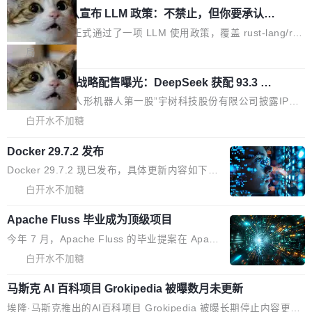
tHub...
Rust 项目团队宣布 LLM 政策：不禁止，但你要承认哪
ontinual Harness。在 ARC-AGI 3 基准测试
些代码不是你写的
上，Prime Agent + Opus 5 的组合达到了 95.
Rust 语言项目正式通过了一项 LLM 使用政策，覆盖 rust-lang/rus
5% RHAE Best@1，超过了 ARC 报告的人类专
t 单一仓库的代码贡献。这不是项目级别的官方立场，目前由五个
局
家基线 95.4%。 不是又一个 coding agent 包装
团队采纳，但它可能是主流开源项目中关于 AI 辅助贡献最细致的一
器 Prime Agent 的架构和市面上大多数 coding
宇树科技 IPO 战略配售曝光：DeepSeek 获配 93.3 万
份规则。 政策的核心只有一句话：LLM 可以用来分析、提炼、审
股，锁定 36 个月
agent 有本质区别。大多数 agent harness 的设
阅、建议，但不能用来创作。 具体来说，LLM 生成的代码可以提
8月6日晚间，“人形机器人第一股”宇树科技股份有限公司披露IPO
计是基于早期模型的能力—...
交，但必须满足五个条件：预先安排、非关键、高质量、充分测
发行价格及战略配售结果，杭州深度求索人工智能基础技术研究有
白开水不加糖
试、充分审查，并且必须披露。LLM 不得生成涉及安全性的关键变
限公司（DeepSeek）获配93.3399万股，按150.8元/股发行价格
更，除非作者本身就是领域专家。即使如此，政策也"强烈不建
Docker 29.7.2 发布
计算，认购金额约1.41亿元，股份锁定期为36个月。 公告显示，
议"这么做。 对于不披露的情况，审核者可以直接关闭 PR，无需解
本次宇树科技战略配售对象主要包括长期投资机构、与公司业务具
Docker 29.7.2 现已发布，具体更新内容如下：
释。 政策作者 Jynn Ne...
有战略合作关系或长期合作愿景的大型企业、科创板保荐人跟投子
Bug fixes and enhancements 修复多次传递同
白开水不加糖
公司，以及公司高级管理人员和核心员工参与设立的专项资产管理
一环境变量时，docker service create和docker
计划。其中，DeepSeek作为与宇树科技具备战略合作关系的企
Apache Fluss 毕业成为顶级项目
service update会发生 panic 的问题。docker/cl
业，获配股份数量占本次发行数量的2.31%。 除DeepSeek外，腾
i#7145 修复了 Docker Engine 29.7.0 中引入的
今年 7 月，Apache Fluss 的毕业提案在 Apach
讯旗下上海启善投资有限公司获配9...
一个回归问题，该问题导致拉取镜像时会拒绝包
e 孵化器项目管理委员会（IPMC）投票中获得
白开水不加糖
含绝对 hardlink 目标的镜像（此类镜像由某些镜
全票通过，随后获 Apache 软件基金会董事会批
像构建工具生成）。moby/moby#53305 修复了
马斯克 AI 百科项目 Grokipedia 被曝数月未更新
准。今天，Apache 软件基金会正式宣布 Apach
Docker Engine 29.7.0 中引入的一个回归问
e Fluss 孵化毕业，成为 Apache 顶级项目（TL
埃隆·马斯克推出的AI百科项目 Grokipedia 被曝长期停止内容更