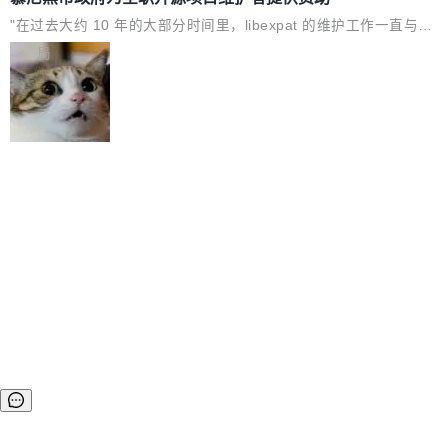
（通常被认为是 "telephone"/"walkie-talkie" 音
式发版的 PG 19，则通过拉取过去一年内（从 PG 18 Beta1 时间
"在过去大约 10 年的大部分时间里，libexpat 的维护工作一直与我
质的最低采样率）的音频格式将被拒绝 修复了 C
点至今）的所有 commit，同样交由 AI 分析提炼。经过人工复核，
的日常工作、家务、社交生活和休闲娱乐竞争时间。" 这是 libexpa
局
SS 圆角虚线样式中可能存在的问题 如果表单中
准确度令人满意。这一方法也为社区爱好者提供了高效跟踪新版本
t 维护者 Sebastian Pipping 写在博客里的话。8 月 4 日，他宣布
的图像元素不在同一个子树中，则它们将不再关
的思路。
了一个新消息：从 2026 年 8 月 1 日起，他可以全职维护 libexpat
联 加...
了，最长 6 个月。发工资的是慕尼黑市政府。 libexpat 是一个 C9
9 编写的流式 XML 解析器，MIT 许可证。和 libxml2 一样，它是
世界上使用最广泛的 XML 解析库之一。你的操作系统、浏览器、
无数的基础设施软件，很可能都在用它。而过去十年，维护它的人
一直在用业余...