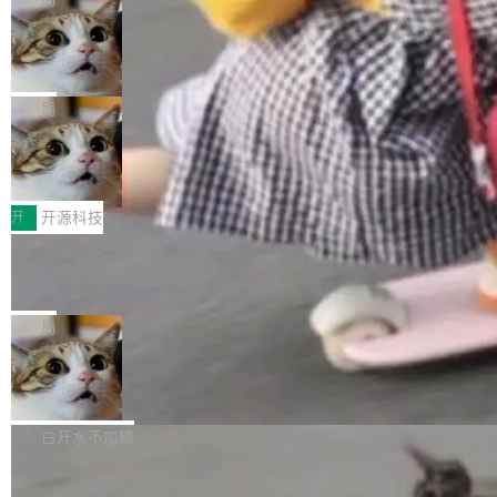
现实 过去两年，CIO们的焦虑清单上多了两项：
设置，如果用布尔值 + 可空字段来表示——bool
个"AI 知识库 + 聊天机器人"——每个大厂都在
一是如何让大模型和智能体应用安全地从PoC走
ean 表示是否可切换，nullable 的默认模式、浅
Deno 团队开源 Celld，可自托管的分
做，没什么新鲜的。 但 Kenton Varda 在 Twitte
向生产，二是如何让测试团队跟得上AI应用...
布式 Durable Objects
色方案、深色方案——会产生大量无意义的组
r 上把事情说清楚了： 今天我们发布了 Cloudfla
Ryan Dahl 领导的 Deno 团队推出了最新开源项
合。方案缺了、配置冲突了、全 null 了。要知道
re OS，一个带连接器的聊天机器人，跟其他所
目 Celld，一个能在自己机器上运行 Cloudflare
局
哪些组合有效，作者说，你得靠"文档、校验、或
有科技公司做的一样。只不过，实际上它不一
Workers 和 Durable Objects 的守护进程。 设
者部落知识"。 换个写法。Rust 的 enum，两个
样。这是 Sandstorm.io 的重制版，我十年前的
鲁大师7月新机性能/流畅/AI榜：vivo夺
计思路很直接：每个对象是一个独立的 SQLite
变体：Switchable...
性能、流畅双第一，三星Galaxy Z系列
那个创业公司。不同的是，这次它构建在 Cloudf
数据库，按名称寻址，复制到你自己的 S3 兼容
2026年7月的手机市场，由于存储等硬件成本暴
新折叠缺席
lare Workers 上——我花了九年时间搭建的平台
存储库里。节点之间只通过这个存储库协调——
增，手机厂商的日子也不好过啊，新机速度明显
开
开源科技
——并且深度集成了 AI。这基本上是我十年秘密
没有控制平面，没有共识协议。每个对象自带一
放缓，因此硝烟味淡了许多。新机参数规格除开
计划的顶峰。 十年前，Ken...
个小型数据库，应用天然按分片构建，单个数据
Zed 推出 DeltaDB，一个记录 commit
高价的三星折叠（三星Galaxy Z Fold8 Ultra / Z
之间所有操作的版本控制系统
库的竞争和爆炸半径问题在设计层面就被消除
Fold8 / Z Flip8）外，其余要么是中低端机器，
Zed 编辑器团队发布了新项目——DeltaDB，一
了。 闲置的 cell 会休眠到几乎不占资源。当 cel
例如iQOO Z11i、REDMI Note 17、REDMI No
个在 git commit 之间记录每一次编辑操作的版
局
l 迁移或唤醒时，新宿主从 S3 恢复 SQLite 数据
te 17 Pro、OPPO K15，要么是vivo X300 E这
本控制系统。目前处于 Early Access 阶段。 De
库继续执行。存储库是持久化的唯一真相...
样的次旗舰。 Galaxy Z Fold8 Ultra / Z Fold8 /
SpaceXAI 单季资本开支达 183 亿美元
ltaDB 的核心思路直接写在 landing page 最显
Z Flip8三款折叠屏新机均在7月22日发布，且全
眼的位置：「Software is made between com
根据风险投资人Tomer Tunguz 博客（VC 分
部搭载骁龙8 Elite Gen5 for Galaxy，它们本该
mits」——软件是在 commit 之间写出来的。git
析）披露的最新分析与第二季度业绩报告，Spac
白开水不加糖
是7月性...
只记录了你提交的最终状态，但真正的工作过程
eXAI在上个季度的总资本支出飙升至183.7亿美
——打字、删改、试错、agent 对话——都在 co
Meta 发布终端编程 Agent“Muse Cod
元。其中，绝大部分资金被直接用于 AI 领域，