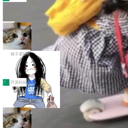
件。 腾讯网平团队在UCL-MPComm中实现了一
型或企业内部部署模型提升研发效率。但随着 AI
各领域的应用成果，覆盖技术底座、行业赋能、
个独立于业务线程的全局通信引擎（Engine），
Coding 从个人辅助工具逐步走向团队级、组织
Jeff Dean 离开 Google：一个时代的结
产品应用、支撑保障、专题等五大方向。深信服
并实...
束，一个实验室的开始
级应用，企业在规模化落地过程中，对安全性、
AI算力网关（AI创新平台）成功入选！ 随着各行
Google 员工编号 20。MapReduce 作者之一。
可控性和代码质量提出了更高要求。 首先是数据
各业的Agent走向规模化建设，算力构成形态逐
Bigtable 作者之一。TensorFlow 的作者之一。
局
安全与合规要求。对于大多数普通研发场景，公
渐丰富，用户关注的重点也在发生变化：不只是
Gemini 的架构师。Google 首席科学家。 Jeff D
有云模型能够满足快速试用和效率提升的需求。
让AI用起来，还要进一步看清混合算力时代下，
🔥 SolonCode v2026.8.4 发布：界面
ean 在 Google 工作了 27 年后，宣布离职。 他
但对于金融、能源、医疗等对数据安全要求较...
字体可调、22 种语言、记忆搜索增强
Token花在哪里、算力是否被充分利用，以及持
不是一个人走。一同离开的还有 Sanjay Ghema
打开终端就能上岗的全中文编码智能体，这一轮
续增长的AI成本该如何优化。 深信服AI算力网关
wat（Google 员工编号 23，Jeff Dean 二十多
把「看得清、用母语、记得住」三件事一次补
梅子酒好吃
正是围绕这些实际问题，从Token治理和成本治
年的编程搭档，MapReduce 和 Bigtable 的共同
齐。 SolonCode 是什么 SolonCode 是杭州无
理两个方面，让用户的每一份算力都看得清、管
作者）、Quoc Le（Google 大脑核心成员，Se
让“代码语义理解”深度释放AI Coding
耳科技研发的企业级终端编码智能体——一位全
得住、用得稳、省得下、更安全！ 一、从现在开
价值潜能：华为云码道（CodeArts）
q2Seq 和 DocAI 的共同发明人）以及 Oriol Vin
中文驱动的数字员工，自主理解需求、规划步
一、代码仓深度理解技术的作用与价值 在软件工
始，Token使用一目...
代码仓技术解析
yals（Gemini 联合负责人，AlphaSta...
骤、编写代码。不挑模型、不挑平台，curl 一行
程实践中，代码仓是企业核心知识资产的主要载
开
开源科技
装完即用。 开源地址：Gitee · GitCode · GitHu
体。企业级代码仓库通常包含数十万乃至数百万
b 安装 支持 Java 8+（8~26）、macOS / Linu
一条“删库”命令跑 17 小时，算法工程
个文件，其规模远超单次模型调用可承载的上下
师删光 89TB 数据只为干私活
x / Windows / Harmony PC。 # macOS / Linu
文窗口。随着项目规模的持续扩张与代码历史的
最高人民检察院8月4日公布了一起案件：北京一
x / Harmony PC curl -fsSL https://solon.noea
不断累积，代码仓中的模块关系、接口契约、业
名90后算法工程师王某，为了给自己接的私活腾
局
r.org/solon...
务逻辑等关键信息往往分散于数十乃至数百个文
服务器空间，删光了公司AI游戏部门的全部核心
件之中，形成高度复杂的知识关联网络。传统的
Cloudflare 分享推理优化实践：KV ca
数据。 王某2024年1月入职东城区某科技公司AI