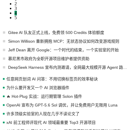
2
3
4
5
Gitee AI 队友正式上线，免费领 500 Credits 体验额度
Simon Willison 重新拥抱 MCP：无状态协议如何改变游戏规则
Jeff Dean 离开 Google：一个时代的结束，一个实验室的开始
慕尼黑市政府为全职开源项目维护者提供资助
DeepSeek Harness 宣布内测邀请，全网最大规模开源 Agent 路演现场诞生
任意网页划词 AI 问答：不用切换标签页的效率秘诀
为什么要开发又一个 AI 浏览器插件
🔥 Hot-Plug 实战：运行期管理 Solon 插件
OpenAI 宣布为 GPT-5.6 Sol 调优，并让免费用户无限用 Luna
许多顶级实验室的人现在几乎不读论文了
xAI 前工程师评现代 AI 领域最重要 Top3 开源项目