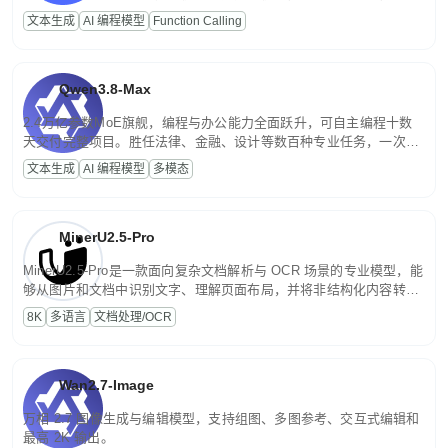
高并发、轻量化任务，适合日常对话、内容创作、基础 RAG、批量
文本生成
AI 编程模型
Function Calling
文案处理等普惠刚需场景。
Qwen3.8-Max
2.4万亿参数MoE旗舰，编程与办公能力全面跃升，可自主编程十数
天交付完整项目。胜任法律、金融、设计等数百种专业任务，一次对
话端到端交付生产级成果。原生视觉理解贯穿规划、执行与验证全流
文本生成
AI 编程模型
多模态
程，支持超长文档与长视频的深度语义解析。长程任务中自主规划与
闭环迭代，持续进化。
MinerU2.5-Pro
MinerU2.5-Pro是一款面向复杂文档解析与 OCR 场景的专业模型，能
够从图片和文档中识别文字、理解页面布局，并将非结构化内容转换
为便于存储、检索和二次处理的结构化结果。
8K
多语言
文档处理/OCR
Wan2.7-Image
万相 2.7 图像生成与编辑模型，支持组图、多图参考、交互式编辑和
最高 2K 输出。