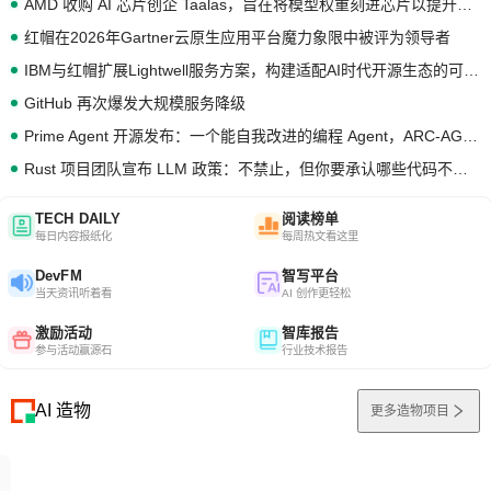
AMD 收购 AI 芯片创企 Taalas，旨在将模型权重刻进芯片以提升推理性能
红帽在2026年Gartner云原生应用平台魔力象限中被评为领导者
IBM与红帽扩展Lightwell服务方案，构建适配AI时代开源生态的可信基础设施
GitHub 再次爆发大规模服务降级
Prime Agent 开源发布：一个能自我改进的编程 Agent，ARC-AGI 3 超越人类专家基线
Rust 项目团队宣布 LLM 政策：不禁止，但你要承认哪些代码不是你写的
TECH DAILY
阅读榜单
每日内容报纸化
每周热文看这里
DevFM
智写平台
当天资讯听着看
AI 创作更轻松
激励活动
智库报告
参与活动赢源石
行业技术报告
AI 造物
更多造物项目