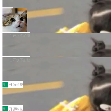
e” 和 Muse Spark 1.2 模型
mmit 之间的空隙里丢失了。 DeltaDB 要做的就
金额高达158.3亿美元，这一单项投入已经逼近
Meta 今天发布了两款 AI 产品：Muse Code，
是把这段空隙补上。 回退到任何一次编辑：Delt
微软同期总资本开支的四成。 与亚马逊、Alpha
一个在终端里运行的编程 agent；Muse Spark
局
aDB 捕获 commit 之间的每一次操作，...
bet、微软以及 Meta 等传统科技巨头相比，Spa
1.2，驱动这个 agent 的新模型。一句话概括：
ceXAI的资金消耗速度尤为引人瞩目。然而，支
美团开源 LoHoSearch，用知识图谱校
你可以用 curl -fsSL https://dev.meta.ai/install.
准 AI 能力认知
撑庞大支出的资金来源却呈现出截然不同的面
sh | bash 安装一个能在大项目里自动规划、写
机器出题的前提，是让机器拥有全局视野。整个
貌。数据显示，微软和 Meta 主要依托充沛的经
代码、验证结果的 AI 终端工具。 据介绍，Muse
构建流程可以分为四个环节：建图 → 控制难度
白开水不加糖
营现金流来覆盖资本开支，其资本支出覆盖率分
Code 是 Meta 的编程 agent 产品。它和市场上
→ 质量把关 → 数据概览。
别达到155% 和106%;而SpaceXAI的经营现金
腾讯开源 UCL-MPComm 通信库
已有的终端编程 agent 在设计理念上有几个明显
流仅能覆盖资本开支的12...
的差异点。 异步后台 agent：Muse Code 有一
腾讯网平团队宣布开源了 UCL-MPComm 通信
个主 agent 循环，外加一组后台 agent。这些后
库，并将作为transport接入Mooncake TENT。
白开水不加糖
台 agent...
该通信库针对AI Memory池化场景的数据传输需
CoStrict入选工信部2025人工智能应用
求进行了深度优化，能够实现数据中心内大规模
典型案例
计算节点间多种内存类型的高性能通信。 UCL-
近日，工信部科技司公示《2025人工智能应用典
MPComm将作为一种传输引擎接入Mooncake T
型案例入选名单》，深信服“面向企业研发场景的
开
开源科技
ENT，实现零拷贝传输性能提升30%、非零拷贝
开源 AI 编程平台 CoStrict 应用”凭借卓越的技术
传输性能最高提升5倍。UCL-MPComm底层基
深信服AI算力网关入选工信部人工智能
创新与落地成效成功入选。 全链路私有化部署，
应用典型案例！
于自研UCL-Engine通信引擎，后续腾讯网平将
助力企业AI研发安全落地 当前，越来越多企业已
前不久，工业和信息化部正式发布《2025年人工
持续开源更多基于UCL-Engine的高性能通信组
经开始引入 AI Coding 工具，通过调用公有云模
智能应用典型案例名单》，集中展示人工智能在
开
开源科技