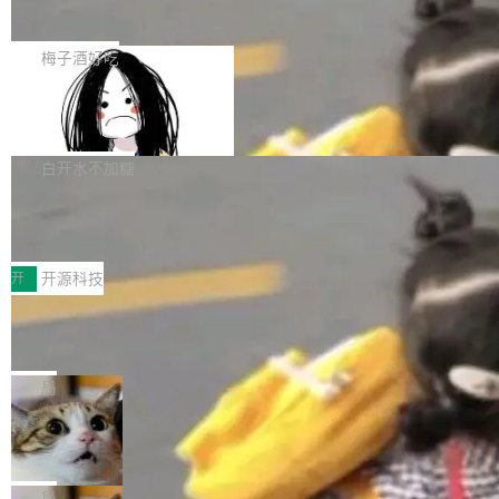
展开启新的篇章。
滞，过去三个月内没有任何条目完成更新，用户
如果你在 Spring Boot 里做过国际化，流程大概
提交的编辑请求也长期处于待处理状态。 Groki
是这样的：配 MessageSource 的 Bean、写 R
梅子酒好吃
pedia 于去年底上线，定位为由人工智能生成内
eloadableResourceBundleMessageSource、
容的百科平台，被马斯克视为传统众包百科网站
Apache Doris 4.1 全面增强 Iceberg：
声明 LocaleResolver、注册 LocaleChangeInt
支持 UPDATE、MERGE INTO 与 Iceb
维基百科的替代方案。Lawfare 调查发现，无论
erceptor…五六步之后才能看到第一行翻译文
Apache Doris 4.1 要补齐的，正是缺失的那一
erg V3
热门页面还是低关注度页面，均未出现近期更
本。 Solon 换了个方式。整个 i18n 模块围绕三
半。在已有查询能力的基础上，Doris 进一步支
白开水不加糖
新，相关问题并非局限于特定领域，而是在不同
个解析器、一个注解、一个工具类展开——没有
持了 UPDATE、DELETE、MERGE INTO 等数
主题和访问量页面中普遍存在。 调查人员最初认
XML、没有拦截器注册、没有样板配置。 资源
Testin XAgent：CIO智能测试落地指南
据修改操作、完整的表结构管理与分区演进，以
为，Grokipedia可能只是限...
文件的约定 把文件放到 resources/i18n/ 下： r
及 rewrite_data_files、expire_snapshots 等日
7月30日，TiD2026质量竞争力大会在北京中关
esources/i18n/messages.properties ...
常维护操作，并完整支持 Iceberg V3 格式。
村国家自主创新示范区会议中心开幕。本届大会
开
开源科技
由中关村智联软件服务业质量创新联盟主办，以
让非法状态不可表示：一篇关于 ADT
“智构可信·质创未来——AI原生时代的质量新范
的帖子在 Reddit 火了
式”为主题，直面AI从实验室走向规模化产业落地
有一种东西，一旦用过就回不去了。Alex Fedos
的核心质量命题。会上，《2026智能研发生产力
eev 管它叫"软件设计的基石"。 他说的东西不新
局
工具选型手册》发布，Testin云测的Testin XAge
鲜——代数数据类型（ADT），尤其是和类型
Cloudflare 开源内部企业 AI 平台 Clou
nt智能测试系统入选AI测试领域代表产品。对CI
（sum type）。但他说清楚了一件事：这不是类
dflare OS
O而言，这提示了一个转变：AI测试正在从效率
型系统的学术体操，是日常编码的思维方式。 文
Cloudflare 发布了一个开源项目 Cloudflare O
工具升级为企业的质量基础设施。 CIO面对的新
章从一个简单的例子切入。一个网站的深色主题
S。如果你只看官方博客，你会觉得这是又一
局