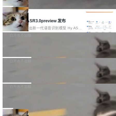
che 量化 + 权重压缩，吞吐量提升 4
代码检索手段（如关键词匹配、目录遍历）仅能
短剧部门，有互联网大厂背景。在公司内部架构
Kimi 和 GLM 是当前最强的大模型系列之一，但
1%，成本降 30%
在语法层面完成文本定位，难以触及代码的语义
调整期间，部门三次通知全员将数据从A集群迁
它们有一个共同的问题：太吃显存了。月之暗面
局
内涵与结构关联，导致开发者使用代码智能体在
移到B集群，王某都回复了"收到"。 他没有迁移
的 Kimi K 系列和智谱的 GLM 都是长上下文、M
理解大规模代码仓时面临显著"代码仓理解"瓶
腾讯混元 Hy ASR3.0preview 发布
数据。2024年9月3日下午4点，他使用此前登录
oE 架构的大模型，好用到让人上瘾，但 GPU 显
颈。 代码仓深度理解服务（以下简称" CodeBas
的账号密码进入A集群，输入了一条被程序员圈
存永远不够用。 Cloudflare 的 Workers AI 团队
腾讯混元正式推出新一代语音识别模型 Hy ASR
e深度理解服务"）是华为云码道（CodeA...
称为"删库跑路"的命令——最高管理员权限、无
一直在跑这些模型的推理。他们在官方博客上发
3.0preview。基于最新一代大语言模型 Hy3 的
白开水不加糖
需确认、强制递归删除。17个小时后，运维人员
了一篇技术文章，详细拆解了三种让大模型在 G
语言理解能力，以及融合了高精度语音识别与深
发现异常并中止进程时，89TB数据已经没了。
Pale Moon 34.3.2 发布，苍月浏览器
PU 上跑得更省、更快的技术手段——KV cache
度语义理解能力，实现了语音识别能力的全面升
删掉的是AI游戏部门的全部开发文件，包括公司
量化、模型权重压缩、以及共享 KV cache 的完
级。 根据介绍，Hy ASR3.0preview 目标在于：
Pale Moon 34.3.2 现已发布，这是一个安全更
自研的多个文生3D和...
整性保护。效果是：吞吐量提升 41%，每 token
让语音识别不再只是听清，而是真正听懂。通过
新和少量网页兼容性修复版本。 Changes/fixe
白开水不加糖
成本降低 30%，精度不变。 FP8 省的不仅是显
先理解你的语境和意图，再把准确的文字直接给
s： 实现了URL.Parse()便捷功能 对浏览器内部
存 KV cache 是推理时最吃显...
到你。从“逐字转写、单点优化”演进为“理解语
PostgreSQL 18/19 新特性深度解读
函数添加了多项边界检查，以避免潜在的越界访
境、兼容场景、一键直出”。 Hy ASR 3.0 previe
问、下溢和溢出。（DiD） 修复了加载和解析内
演讲者分享了一个有趣的实践：面对 PG 18 已
w 不要求标准普通话，方言识别覆盖粤语、吴语
容提供的字体时出现的几个问题 为避免音频加
发布的 Release Notes，他利用 AI 工具（如 Co
白开水不加糖
等 10 大方言片区和 20 余个二级小片区。在开
载、处理和播放过程中可能出现的一系列错误，
pilot）对数千条 commit 日志进行自动分析，先
源评测集中，Hy ASR 3.0 preview 在多语种的
对音频采样频率设定了下限 采样率低于 8kHz
慕尼黑市政府为全职开源项目维护者提
让模型总结出三十余条潜在特性，再逐条要求生
WER（...
供资助
（通常被认为是 "telephone"/"walkie-talkie" 音
成详细解释和代码校验，最终筛选出对用户体感
"在过去大约 10 年的大部分时间里，libexpat 的
质的最低采样率）的音频格式将被拒绝 修复了 C
最强的若干项。对于尚未正式发版的 PG 19，则
维护工作一直与我的日常工作、家务、社交生活
局
SS 圆角虚线样式中可能存在的问题 如果表单中