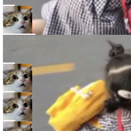
C版的产品，搭载“人机双写”重磅功能——你写
全球知名开源多媒体框架 FFmpeg 今天正式发
给 OpenAI 总法律顾问 Che Chang 发了封邮
你的，AI写AI的，同屏协作互不干扰。一句话让
布了 9.0 版本。这个版本除了带来新一代音视频
局
件，附了一封长信，要求 OpenAI 配合调查前苹
AI帮你干活，现在开启全新体验！ 温馨提示：
处理能力和硬件加速支持之外，还有一个特殊之
果员工带走机密信...
体验WorkBuddy鸿蒙PC版前，请将 HUAWEI M
亚马逊成本失控：AI 写代码烧掉 1215
处：FFmpeg 9.0 的代号是“Lei”。 这个名字，
万元，超预算 860%
atePad Edge 升级至 HarmonyOS 6.1.0.135S
来自中国开发者雷霄骅（Lei Xiaohua）。 对于
外媒近日曝光了亚马逊的多份内部报告显示，AI
P9 patch03及以上版本。 *升级路径：设置 > 搜
很多中国音视频开发者而言，这个名字并不陌
导致公司在多个项目上超支。《金融时报》报道
白开水不加糖
索“软件更新” > 检查更新，即可搜索新版本，下
生。十年前，他通过大量中文技术文章、源码分
称，仅一个项目的成本超支就高达 180 万美元
载安装完成升级即可。 没有...
析和开源示例，让一代开发者第一次真正理解 F
Hugging Face CEO 发声：中国正在开
（约合人民币 1215 万元）。 具体来说，一名工
源模型上碾压我们
Fmpeg，也成为很多人进入音视频开发领域的
程师借助 Anthropic 旗下 Claude Sonnet 模型
"他们正在开源模型上碾压我们。" Hugging Fac
“启蒙老师”。 而今年，恰好是雷霄骅离世十周
编写程序，目标是完成电商平台作者信息与商品
e CEO Clément Delangue 在 CNBC 的采访里
局
年。FFmpeg 社区最终选择用一个大版本的名
列表的数据匹配 —— 一项常规的数据处理任
没有拐弯抹角。他说中国正在赢得 AI 竞赛，而
字，留下了这份纪念。 雷霄骅曾是中国传媒大学
务，最终却产生了 180 万美元的账单，实际支出
当 AI agent 把源码变成了最好的扩展系
且按目前的速度，中国 AI 工具预计在今年底或
数字电视技术方向的博士生，长期从事视频、音
统，开发者工具必须开源
超出原定预算 860%。 更令人意外的是，该项目
2027 年就能追上美国前沿实验室的水平。 Dela
五年前，David Crawshaw 问过很多软件工程师
频技...
最终并未成功落地，而高额算力消耗持续运行长
ngue 把原因归结为一件事：开放协作。中国的
一个问题：你写过什么给自己用的程序？答案几
局
达 5 个月，公司直到财务对账时才察觉异常。这
AI 开发者在一个共享和协作的生态里加速迭代，
乎都是没有。工程师们整天用别人写的程序写程
意味着一个无人看管的 AI 程序，在近半年时间
而美国模型厂商在"闭门造车"。他的原话是 "buil
DeepSeek Harness 宣布内测邀请，全
序给别人用。偶尔有人自己写个博客系统、智能
里日夜不停地"烧钱"。 复盘显示，...
网最大规模开源 Agent 路演现场诞生
ding in silos"——各自为战，互不通气。 这个判
家居控制、家庭实验室，都算稀奇事。 Crawsh
一条内测招募帖，发出去的时候大概没人想到它
断从他嘴里说出来分量不同。Hugging Face 是
aw 是 Shelley 的作者，一个开源 AI coding age
会变成一场开源 Agent 生态的路演。 8月1日，
局
全球最大的开源 AI 平台，上面跑着上百万个模
nt。他最近在博客上写了一篇文章，核心论点很
DeepSeek Harness 团队负责人崔添翼（tiany