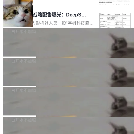
5% RHAE Best@1，超过了 ARC 报告的人类专
覆盖 rust-lang/rust 单一仓库的代码贡献。这不
局
家基线 95.4%。 不是又一个 coding agent 包装
是项目级别的官方立场，目前由五个团队采纳，
宇树科技 IPO 战略配售曝光：DeepSe
器 Prime Agent 的架构和市面上大多数 coding
但它可能是主流开源项目中关于 AI 辅助贡献最
ek 获配 93.3 万股，锁定 36 个月
agent 有本质区别。大多数 agent harness 的设
细致的一份规则。 政策的核心只有一句话：LLM
8月6日晚间，“人形机器人第一股”宇树科技股份
计是基于早期模型的能力—...
可以用来分析、提炼、审阅、建议，但不能用来
有限公司披露IPO发行价格及战略配售结果，杭
白开水不加糖
创作。 具体来说，LLM 生成的代码可以提交，
州深度求索人工智能基础技术研究有限公司（De
但必须满足五个条件：预先安排、非关键、高质
Docker 29.7.2 发布
epSeek）获配93.3399万股，按150.8元/股发行
量、充分测试、充分审查，并且必须披露。LLM
价格计算，认购金额约1.41亿元，股份锁定期为
Docker 29.7.2 现已发布，具体更新内容如下：
不得生成涉及安全性的关键变更，除非作者本身
36个月。 公告显示，本次宇树科技战略配售对
Bug fixes and enhancements 修复多次传递同
白开水不加糖
就是领域专家。即使如此，政策也"强烈不建
象主要包括长期投资机构、与公司业务具有战略
一环境变量时，docker service create和docker
议"这么做。 对于不披露的情况，审核者可以直
合作关系或长期合作愿景的大型企业、科创板保
Apache Fluss 毕业成为顶级项目
service update会发生 panic 的问题。docker/cl
接关闭 PR，无需解释。 政策作者 Jynn Ne...
荐人跟投子公司，以及公司高级管理人员和核心
i#7145 修复了 Docker Engine 29.7.0 中引入的
今年 7 月，Apache Fluss 的毕业提案在 Apach
员工参与设立的专项资产管理计划。其中，Dee
一个回归问题，该问题导致拉取镜像时会拒绝包
e 孵化器项目管理委员会（IPMC）投票中获得
白开水不加糖
pSeek作为与宇树科技具备战略合作关系的企
含绝对 hardlink 目标的镜像（此类镜像由某些镜
全票通过，随后获 Apache 软件基金会董事会批
业，获配股份数量占本次发行数量的2.31%。 除
像构建工具生成）。moby/moby#53305 修复了
马斯克 AI 百科项目 Grokipedia 被曝数
准。今天，Apache 软件基金会正式宣布 Apach
DeepSeek外，腾讯旗下上海启善投资有限公司
月未更新
Docker Engine 29.7.0 中引入的一个回归问
e Fluss 孵化毕业，成为 Apache 顶级项目（TL
埃隆·马斯克推出的AI百科项目 Grokipedia 被曝
获配9...
题，该问题可能导致在旧版 Linux 内核...
P）！这一里程碑不仅标志着 Fluss 迈入新的发
长期停止内容更新，未能实现其作为“AI版维基百
白开水不加糖
展阶段，也将进一步推动流式存储、实时湖仓与
科”替代品的目标。 据 Lawfare 最新调查，自今
AI 数据基础加速融合，为实时数据基础设施的发
Solon I18n：三种解析器，零样板代码
年4月以来，Grokipedia 页面更新功能基本停