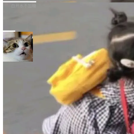
正，才能成为机器能理解的高质量数据。医学影
理工具。它可以查看，转换，编辑和分类所有主
白开水不加糖
像AI落地最昂贵的环节，不是算法，是专业医生
流格式的电子书。Calibre 是个跨平台软件，可
的时间。 张医生是某三甲医院放射科副主任医
SwiftUI 问世七年了，为什么开发者还
以在 Linux、Windows 和 macOS 上运行。 Cal
师，牵头一项腹部肌肉影像课题。他需要在数百
在骂它？
ibre 9.12 现已正式发布，此次更新内容如下：
Yakov Manshin 发了一期长达 40 分钟的 YouT
张CT影像上完成像素级精细分割，让系统"...
新功能 macOS：在 Connect/Share 按钮中添加
ube 视频，标题是"SwiftUI 七年后：一个平庸的
局
通过 AirDop 共享书籍的功能 Content server：
故事"。视频核心观点很简单：SwiftUI 发布七年
支持可向服务器后端添加新端点的插件 Edit boo
了，仍然像一个永久公测版。 Manshin 从数据
k：Compress images：添加将 GIF 图像转换为
流、布局系统、API 稳定性、性能、跨平台五个
加载更多
JPEG/WebP 的选项 ToC Editor：添加一个按
维度逐一批判了 SwiftUI。最让人印象深刻的一
钮，用于对目录中的条目进...
个论据是：苹果官方的 SwiftUI 教程项目 Land
marks，用最新 Xcode 在最新 macOS 上构建
运行，出来的效果是坏的——侧边栏按钮大小不
一，界面错位。他说这个问题"两年前就发现了，
至今没变"。 数据流方面，Manshin 指出 SwiftU
I 的属性包装器演进史...