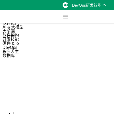
DevOps研发效能
综合
开源资讯
软件资讯
AI & 大模型
大前端
软件架构
开发技能
硬件 & IoT
DevOps
程序人生
数据库
1