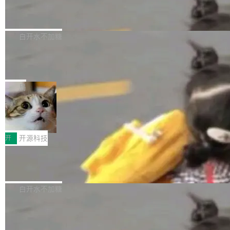
6的终端设备已突破7000万台，注册开发者数量
zen 9000/8000/7000系列处理器，并针对X3D
Dgraph v25.4.0 发布，具有图形后端的
窗口推了又推。好到合进 main 分支的代码，我
已突破 1100 万。随着鸿蒙生态汇聚越来越多的
原生 GraphQL 数据库
处理器特性进行平台级优化。其搭载X3D鸡血模
们自己都没看完。 这事不是个例。GitLab 调研
Dgraph 是一个水平可扩展的分布式 GraphQL
高质量游戏...
式2.0，可根据不同使用场景释放处理器潜力，
过 1528 名开发者，85% 说 AI 把瓶颈从写代码
数据库，有一个图形后端。作为一个原生的 Gra
白开水不加糖
帮助玩家在游戏与高负载应用中获得更充分的性
转移到了审代码。 写代码有人替你干了。但审代
phQL 数据库，它严格控制数据在磁盘上的排列
能表现。 在核心规格方面，B850 AO...
码、把关发版这两道关，还得靠人肉扛。 V5.0
竹知了：一个零依赖的单文件 HTML，
方式，以优化查询性能和吞吐量，减少集群中的
把儿时竹蝉玩具搬进浏览器
想让 AI 一起盯。
磁盘寻道和网络调用。 Dgraph v25.4.0 现已发
竹知了（zhuzhiliao）是那种小时候路边摊上几
布，具体更新内容包括： feat(zero)：Zero 现
块钱的玩意儿——一根小竹签，一个竹筒，一头
局
支持 --security superflag（token=...;whitelist
系着涂了松香的线。甩起来，竹膜震动，发出“哇
=...），与 Alpha 版本的格式一致，并据此对其
30倍效率升级：解锁医学影像数据要素
——哇”的蝉鸣声。实物越来越难找了，有开发者
价值化的真实路径
管理 HTTP 端点进行授权。 <blockquote> <p>
把它做成了 Web 玩具，放在 zhuzhiliao.imsai.c
完成一例腹部CT影像标注，张医生过去需要约1
<span><strong>警告：</strong>&nbsp;Zero
c 上，并在 GitHub 开源。 玩法很简单：按住屏
20个小时。他必须在数百张连续影像上，一笔一
开
开源科技
的 admin ...
幕画圈，或者直接甩手机。页面会实时显示转速
笔勾画边界，一层一层识别肌肉组织。如今，使
（圈/秒），声音来自真实竹知了录音的 1.72 秒
Apache Dubbo-go v3.3.2 正式发布
用东软飞标医学影像标注平台，同样的工作缩短
采样，无缝循环。音频解码失败时，还有一套合
至4小时，效率提升30倍。 这组数字背后，改变
这个版本面向生产环境，重心在内核稳定性。我
成兜底——锯齿波振荡器模拟脉冲，并联带通共
的不只是速度，而是把医学影像转化为AI能力的
们彻底收敛了旧配置体系，扩展了 Triple 协议与
白开水不加糖
振峰模拟竹膜和筒腔共鸣。 技术细节上，物理引
路径真正打通了。 大型医院积累的影像数据规模
泛化调用能力，加强了应用级元数据和服务治
擎是绳系质点模型：重力、弹性绳（只拉不
庞大，但不能直接用于训练模型。器官、病灶和
Calibre 9.12 发布，功能强大的开源电
理，同时集中修了并发安全、资源泄漏和热路径
推）、空气阻力，1/240 秒定步长积...
子书工具
组织边界，必须由专业医生逐层识别、标记和校
性能问题。
Calibre 开源项目是 Calibre 官方出的电子书管