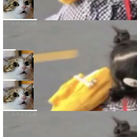
型。谁在开源赛道上领先，...
简单：开发者工具必须开源。 理由不是传统的自
商汤 SenseNova U1.5-Lite-Preview
i）在 X 上发帖： 「如果你是 Agent Harness 相
开源
由软件情怀，而是一个跟 AI agent 直接相关的
关开源项目的开发者，希望参加 DeepSeek Har
商汤科技宣布面向社区开源轻量级统一多模态模
技术判断。 两行 prompt 就能个性化任何软件 C
ness 的内测，可以回复或私信联系我。请附上
型的预览版本 SenseNova U1.5-Lite-Preview。
白开水不加糖
rawshaw 给出了两个 prompt。 第一个： "下载
GitHub id 以及开源代表作。」 DeepSeek 曾在
公告称，SenseNova U1.5-Lite-Preview并非简
某个软件的源码，在本地构建。修改 agent ...
官方招聘信息中写过一条简洁有力的公式：Mod
Ubuntu 将核心系统包从 deb 转成了 s
单的模型规模升级，而是基于 SenseNova U1
nap
el + Harness = Agent。模型负责理解和推理，
的一次系统性迭代，不仅在同一架构中贯通视觉
Ubuntu 正在把又一个核心系统包从 deb 转为 s
Harness 负责把能力落到真实环境中——调用工
理解、推理、生成与编辑，还仅以 8B-MoT 的轻
nap。这次是 hwctl——一个用来检查 Ubuntu
局
具、读写文件、管理上下文、处理错误、完成闭
量大小，将能力推进到4K、更精细的真实质感、
硬件认证状态的命令行工具。 Canonical 工程师
环。崔添翼招人的标...
更复杂的视觉控制和可持续迭代编辑。 相比 U
Dario Amodei 担心新人来 Anthropic
Alan Griffiths 在邮件列表中说得很直白：「hwc
只为金钱，不为使命
1，U1.5-Lite-Preview 在以下方向上带来了显著
tl 是一个 Ubuntu 专有的包，它和它的依赖项都
顶级 AI 研究员在两家公司之间来回跳，中间只
提升： 原生支持4K图像生成； 更精细的局部纹
是 Ubuntu 专有的，不会用在其他发行版上。」
隔了几天。 Lilian Weng 上周刚宣布因健康原因
局
理、细节与真实世界质感； 更准确的中英文文字
所以 deb 版本的受众实际上为零。既然只有 Ub
离开 Thinking Machines Lab，说自己作为联合
生成与复杂版式组织； 更稳定的图...
untu 用户在用，那用 snap 打包就没什么可纠结
FFmpeg 9.0 发布
创始人的角色「太累了」。几天后，The Inform
的。 从 deb 到 snap 的迁移路径 hwctl 是 rust-
ation 就曝出她将重回 OpenAI，负责递归自我
FFmpeg 9.0 现已发布，包含多项改进。官方更
hwlib 硬件 API 库的一部分，命令行工具负责查
改进方向的研究。她是 Thinking Machines 过
新日志列出的 9.0 版本主要更新内容如下： 扩
白开水不加糖
询 Ubuntu 的硬件认证数据库。...
去一年内第四个离开的联合创始人。 这家由前
展 AMF 色彩转换器 (vf_vpp_amf) 的 HDR 功能
OpenAI CTO Mira Murati 创立的公司，连创始
DeepSeek V4 Flash 单日消耗 8 万亿 t
MP4 muxer 中支持 LCEVC 音轨复用 Playdate
okens 登顶热搜
团队都留不住。 但 Thinking Machines 不是唯
视频编码器和多路复用器 添加 v360_vulkan filt
8 万亿 tokens。一天。一家公司的消耗。 Open