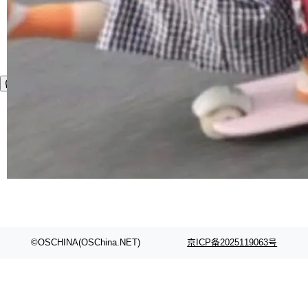
©OSCHINA(OSChina.NET)
京ICP备2025119063号