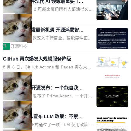
业化营销服务的需求从未如此迫切。 但市场扩容
xAI 前工程师评现代 AI 领域最重要 Top
n 这条推文引发了广泛讨论。他不是在说风凉
巧机身有效提升市面主流标准A...
3 开源项目
的同时,服务商的竞争逻辑正在改变。2026年Top
话，他是说出了一个圈内人尽皆知但很少公开捅
Flash Attention 2 可能比我们所有人都活得久。
Agency年度合辑的观察指出,“产品”这个离消费
破的事实。 Jordan 随后补充了一句软化声明：
这句话不是来自某个技术博客，而是出自 Hieu
局
者最近的载体,在整个品牌营销层面的权重显著变
「我不认为这些会议上大部分论文都在过度宣传
Pham 的一条推文。Hieu Pham 是谁？他是 xAI
高了。全域营销服务商的竞争正在从规模转向深
或造假。问题是，作为读者，如果你筛选出那些
共商智能硬件发展新机遇 开源鸿蒙智能
的早期工程师之一，在 Grok 训练基础设施团队
度,案例厚度、全域覆盖、多线协同...
硬件开发者日杭州站即将举行
看起来最令人兴奋的论文，那它们大部分都是过
工作过。近日他在 X 上发了一条帖子，列出了他
随着万物智联加速深入千行百业，智能硬件正从
度宣传的。」 这才是真正的痛点。不是所有论文
认为现代 AI 领域最重要的三个开源项目。 第一
单点设备迈向智能化、网联化、协同化发展。作
开
开源科技
都有问题，是最吸引眼球的那批论文最有问题。
个名字毫无悬念：Flash Attention 2。 Hieu 的
为面向全场景、跨终端的分布式操作系统，开源
他引用的帖子来自 Mathew Shen，一位 ICLR 2
理由很具体。FA 系列不需要解释，但 FA2 是他
GitHub 再次爆发大规模服务降级
鸿蒙通过统一技术底座和分布式能力，为不同类
026 的读者：「看了篇 ...
认为最重要的一个——复杂度恰到好处，刚好能
型智能设备的开发、连接与互联提供关键支撑，
8 月 6 日，GitHub Actions 和 Pages 再次大规
驱动你去学 CuTe，但还没被那些"邪恶的" Hopp
也为产业链企业探索产品创新与商业增长打开新
模服务降级，Actions 完全不可用超过 5 小时，
局
er++ 优化所淹没，足够容易修改和适配。 更关
的空间。 8月14日，开源鸿蒙智能硬件开发者日
webhook 停发，连自托管 runner 也因调度层故
键的是 FA2 的持久性...
（OHDD：OpenHarmony Hardware Develope
Prime Agent 开源发布：一个能自我改
障无法工作。Pages、Copilot code review、C
进的编程 Agent，ARC-AGI 3 超越人类
r Day）将在杭州启航。活动面向智能硬件产业
opilot coding agent 全部受影响。从检测到完全
Prime Intellect 发布了 Prime Agent，一个开源
专家基线
链企业和开发者，邀请行业专家与资深技术顾
恢复，大约 12 小时。 这是 2026 年 8 月的第六
的编程 Agent Harness，核心设计围绕两个抽
局
问，围绕开源鸿蒙技术能力、设备适配、芯片适
起事故，其中四起与 AI/Copilot 服务相关。 Git
象：Recursive Language Model（RLM）和 C
配、功耗与稳定性调优、兼容性测评及统一互联
Rust 项目团队宣布 LLM 政策：不禁
Hub 员工 kdaigle 在 HN 讨论中贴出了一组数
ontinual Harness。在 ARC-AGI 3 基准测试
等内容展开系统讲解和实战交流，帮助企业进一
止，但你要承认哪些代码不是你写的
据：2025 年全年 10 亿次 commit。现在，每周
上，Prime Agent + Opus 5 的组合达到了 95.
Rust 语言项目正式通过了一项 LLM 使用政策，
步了解开源鸿蒙在智能...
2.75 亿次，全年预计 140 亿次。GitHub...