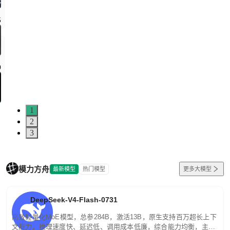
5
0
1
2
3
模力方舟
最新模型
热门模型
更多大模型
DeepSeek-V4-Flash-0731
高效轻量化MoE模型，总参284B，激活13B，原生支持百万超长上下
文能力。推理速度快、延迟低、调用成本低廉，综合能力均衡，主打