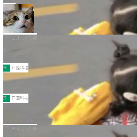
一在人才争夺战中失血的公司。六月，Google
er HE-AAC 960 解码 (DAB+) transpose_cuda
Code 在 X 上发帖：「DeepSeek Flash did 8T
局
连失两员大将：Noam Shazeer 去了 Op...
filter 添加 AMF Frame Rate Converter (vf_frc
tokens on August 1st. 5T of free usage + 3T
_amf) filter SMPTE 2094-50 元数据支持和直
NetBSD 11.0 正式发布
on OpenCode Go.」79.8 万次浏览，连带着 #
通 ProRes RAW VideoToolbox 硬件加速器 AP
DeepSeek一天消耗了8万亿# 上了微博热搜——
NetBSD 11.0 现已正式发布，这是 NetBSD 操
V ...
注意这是 OpenCode 一家的消耗。 OpenCode
作系统的第十八个主要版本。 自 NetBSD 10.1
白开水不加糖
是 Anomaly 出品的 AI 编程工具，套餐 10 美元/
以来的变化 更新亮点： 新增对 RISC-V 处理器
月。用户交了 10 美元，就能用 DeepSeek Flas
2026 ChinaJoy鸿蒙游戏增长臻享会举
架构的支持。NetBSD 11.0 是首个支持 64 位 R
办，鲸鸿动能系统呈现游戏行业解决方
h 随便写代码，按网友说法：「怎么使劲用也用
ISC-V 平台的稳定版本，涵盖一系列基于 StarFi
8月1日，2026 ChinaJoy期间，鸿蒙游戏增长臻
案
不完。」5T 来自免费额度，3T 来自 Go...
ve JH71XX 的设备，例如 VisionFive 2、PINE
享会在上海举办。鸿蒙生态的全场景智慧营销平
开
开源科技
64 STAR64，以及 QEMU。 增强了对 POSIX.1
台鲸鸿动能协同华为游戏中心，面向游戏行业开
-2024 和 C23 编程接口标准的兼容性。 compat
技嘉X3D系列再添新成员 B850 AORU
发者及生态伙伴，系统呈现了平台在游戏领域的
S ELITE X3D主板强化性能体验
_linux(8) 增强了对 Linux 系统调用的支持，包
完整能力版图——从IAP高价值用户的全周期经
面向AMD Ryzen X3D处理器玩家，技嘉X3D系
括 epoll（围绕 kqueue 实现）、POSIX 消息队
营、到IAA游戏的“买变一体”正循环、再到联运与
列主板阵容迎来新成员——B850 AORUS ELITE
开
开源科技
列、...
广告协同的全链路经营闭环，以及面向全球市场
X3D。作为面向主流高性能平台打造的全新主板
的出海增长布局。 华为终端云业务商业化销售负
Zadig v5.0 发布：AI 发布专员与 AI 审
产品，B850 AORUS ELITE X3D延续技嘉在X3
查专员上线
责人在开场致辞中表示，游戏开发者的核心诉求
D平台优化上的技术积累，旨在为游戏玩家带来
我们团队这几天最大的卡点不是 AI 写得不够
已不再是“多一个投放渠道”，而是一套能够持续
更稳定、更高效的装机选择。 B850 AORUS ELI
好，是 AI 写得太好了。 好到审查排期从两天的
白开水不加糖
驱动增长的体系。截至目前，搭载HarmonyOS
TE X3D基于AMD AM5平台打造，支持AMD Ry
活儿拖成了五天。PR 一堆起来没人敢合，发布