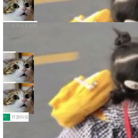
通过拉取过去一年内（从 PG 18 Beta1 时间点
和休闲娱乐竞争时间。" 这是 libexpat 维护者 S
的图像元素不在同一个子树中，则它们将不再关
至今）的所有 commit，同样交由 AI 分析提炼。
Firefox 153.0.3 发布
ebastian Pipping 写在博客里的话。8 月 4 日，
联 加...
经过人工复核，准确度令人满意。这一方法也为
他宣布了一个新消息：从 2026 年 8 月 1 日起，
Firefox 153.0.3 现已发布，具体更新内容如
社区爱好者提供了高效跟踪新版本的思路。
他可以全职维护 libexpat 了，最长 6 个月。发
下： New Smart Window 包含多项增强功能：
白开水不加糖
工资的是慕尼黑市政府。 libexpat 是一个 C99
<ul> <li>现在建议列表会显示更多结果，方便用
编写的流式 XML 解析器，MIT 许可证。和 libx
Cloudflare Computer 开源：你的 Age
户查找历史记录和切换到已打开的标签页。（<a
nt 需要一台电脑，而不是一个容器
ml2 一样，它是世界上使用最广泛的 XML 解析
href="https://bugzilla.mozilla.org/show_bug.c
Cloudflare 开源了名为 @cloudflare/computer
库之一。你的操作系统、浏览器、无数的基础设
gi?id=2019042">Bug&nbsp;2019042</a>）</l
的 npm 包。项目的核心论点是：容器不适合 Ag
局
施软件，很可能都在用它。而过去十年，维护它
i> <li>现在，助手可以直接使用 Exa 的网络搜索
ent 计算。真正适合的，是 Isolate。 Cloudflare
的人一直在用业余...
结果回答问题，而无需将问题转交给搜索引擎。
OpenAI 公开邮件和聊天记录回应苹果
工程师在这件事上没什么可谦虚的——他们用 W
诉讼，称“Apple is getting this wron
（<a href="https://bugzilla.mozilla.org/show_
orkers 跑了十年 Isolate。用 CEO Matthew Pri
上个月，苹果一纸诉状把 OpenAI 告上法庭，指
g”
bug.cgi?id=204...
nce 的话说：「我们一生都在用 Isolate 运行代
控其挖角苹果前员工并窃取商业秘密。苹果的诉
局
码，而 AI Agent 不需要容器，它们需要的是 Iso
状把 OpenAI 描述成一个系统性地从前东家挖
late。」 容器为什么不合适 容器的问题在于启动
HUAWEI MatePad Edge上架WorkBu
人、套取机密信息的对手。 OpenAI 没发律师
ddy鸿蒙PC版，说话就能干活的AI办公
和销毁都太重了。一个 Agent 要执行的任务可能
函，也没选择庭外沉默。它在官网贴了一篇博
全能AI工作台WorkBuddy鸿蒙PC版上架HUAWE
搭子
只需要几毫秒的 CPU 时间，但容器从冷启动到
文，标题只有六个字：Apple is getting this wro
I MatePad Edge应用市场，直接下载即可使
开
开源科技
就绪要花数秒。如果未来有十...
ng。 然后，它把邮件往来和 iMessage 聊天记
用，与鸿蒙电脑上的体验一致。值得一提的是，
录全贴了出来。 他发错人了 苹果外部律师 Gabr
FFmpeg 9.0 发布：代号“Lei”，以此纪
这是目前市面上唯一支持平板接入WorkBuddy P
念中国开发者雷霄骅
iel Gross 来自 Weil 律所，2 月 23 日下午 5:53