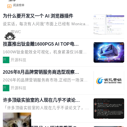
阅读榜单
为什么要开发又一个 AI 浏览器插件
说实话，每次有人问我"市面上已经有 Monica、
Sider、Copilot for Chrome 这些 AI 浏览器插件
席WC
了，你为什么还要再做一个"，我都觉得这个问题
技嘉推出钛金雕1600PG5 AI TOP电
问得好。 因为我自己也是从用户变成开发者的。
源：为发烧级主机与本地AI算力打造旗
现有产品的天花板 我用过不少 AI 浏览器插件。
1600W钛金能效全可视化，机身紧凑仅16厘米
舰供电方案
刚开始觉得都挺好——选中一段文字，弹出解
继2026台北电脑展首度亮相后，技嘉科技近日正
开
开源科技
释；写邮件时帮你润色；看英文网页给你翻译摘
式发布钛金雕1600PG5 AI TOP电源。这款高端
要。但用久了你会发现，它们本质上都是同一类
2026年8月品牌营销服务商选型观察：
电源专为发烧级DIY主机与本地AI算力平台打
从流量思维到品牌资产思维的范式转移
东西：一个带网页上下文的聊天框。 它们能读取
造，整机长度仅16厘米，提供1600W额定功率
2026年的品牌营销服务商市场,正经历一场深刻
页面的文本，然后把文本丢给大模型，再返回一
与80PLUS钛金能效；支持ATX 3.1与PCIe 5.1
的价值重构。全球全案品牌代理机构市场从2025
开
开源科技
段回答。仅此而已。 这当然有用，但总觉得差点
规范，结合服务器级元件、完善供电线材与内置
年的83.1亿美元增长至2026年的86.6亿美元,年
意思。比如我在一个后台管理系统里，需要填50
实时LCD监控屏，可充分满足当下高阶PC主机
许多顶级实验室的人现在几乎不读论文
复合增长率达5.44%,预计2032年将突破120亿美
个表单字段，每个字段还有联动逻辑；比如我
了
的严苛使用需求。 澎湃功率，紧凑机身 钛金雕1
元。数字广告与公共关系相关服务市场更是从20
「许多顶级实验室的人现在几乎不读论文了，而
想...
600PG5 AI TOP具备强悍输出功率，同时实现
25年的8463亿美元扩张至2026年的8763亿美
且他们认为 ICLR/ICML/NeurIPS 充斥着大量过
局
机身尺寸大幅精简。整机长度仅16厘米，属于同
元。数字的背后是一个清晰的事实——品牌对专
度宣传和欺诈。」 OpenAI 研究员 Keller Jorda
功率段机身尺寸十分紧凑的1600W电源产品。小