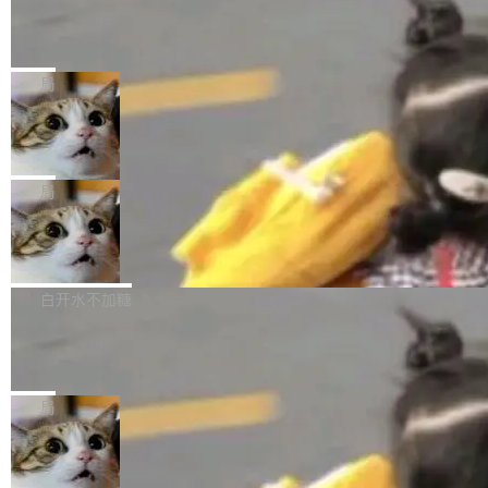
某个软件的源码，在本地构建。修改 agent ...
官方招聘信息中写过一条简洁有力的公式：Mod
Ubuntu 将核心系统包从 deb 转成了 s
单的模型规模升级，而是基于 SenseNova U1
nap
el + Harness = Agent。模型负责理解和推理，
的一次系统性迭代，不仅在同一架构中贯通视觉
Ubuntu 正在把又一个核心系统包从 deb 转为 s
Harness 负责把能力落到真实环境中——调用工
理解、推理、生成与编辑，还仅以 8B-MoT 的轻
nap。这次是 hwctl——一个用来检查 Ubuntu
局
具、读写文件、管理上下文、处理错误、完成闭
量大小，将能力推进到4K、更精细的真实质感、
硬件认证状态的命令行工具。 Canonical 工程师
环。崔添翼招人的标...
更复杂的视觉控制和可持续迭代编辑。 相比 U
Dario Amodei 担心新人来 Anthropic
Alan Griffiths 在邮件列表中说得很直白：「hwc
只为金钱，不为使命
1，U1.5-Lite-Preview 在以下方向上带来了显著
tl 是一个 Ubuntu 专有的包，它和它的依赖项都
顶级 AI 研究员在两家公司之间来回跳，中间只
提升： 原生支持4K图像生成； 更精细的局部纹
是 Ubuntu 专有的，不会用在其他发行版上。」
隔了几天。 Lilian Weng 上周刚宣布因健康原因
局
理、细节与真实世界质感； 更准确的中英文文字
所以 deb 版本的受众实际上为零。既然只有 Ub
离开 Thinking Machines Lab，说自己作为联合
生成与复杂版式组织； 更稳定的图...
untu 用户在用，那用 snap 打包就没什么可纠结
FFmpeg 9.0 发布
创始人的角色「太累了」。几天后，The Inform
的。 从 deb 到 snap 的迁移路径 hwctl 是 rust-
ation 就曝出她将重回 OpenAI，负责递归自我
FFmpeg 9.0 现已发布，包含多项改进。官方更
hwlib 硬件 API 库的一部分，命令行工具负责查
改进方向的研究。她是 Thinking Machines 过
新日志列出的 9.0 版本主要更新内容如下： 扩
白开水不加糖
询 Ubuntu 的硬件认证数据库。...
去一年内第四个离开的联合创始人。 这家由前
展 AMF 色彩转换器 (vf_vpp_amf) 的 HDR 功能
OpenAI CTO Mira Murati 创立的公司，连创始
DeepSeek V4 Flash 单日消耗 8 万亿 t
MP4 muxer 中支持 LCEVC 音轨复用 Playdate
okens 登顶热搜
团队都留不住。 但 Thinking Machines 不是唯
视频编码器和多路复用器 添加 v360_vulkan filt
8 万亿 tokens。一天。一家公司的消耗。 Open
一在人才争夺战中失血的公司。六月，Google
er HE-AAC 960 解码 (DAB+) transpose_cuda
Code 在 X 上发帖：「DeepSeek Flash did 8T
局
连失两员大将：Noam Shazeer 去了 Op...
filter 添加 AMF Frame Rate Converter (vf_frc
tokens on August 1st. 5T of free usage + 3T
_amf) filter SMPTE 2094-50 元数据支持和直
NetBSD 11.0 正式发布
on OpenCode Go.」79.8 万次浏览，连带着 #
通 ProRes RAW VideoToolbox 硬件加速器 AP
DeepSeek一天消耗了8万亿# 上了微博热搜——
NetBSD 11.0 现已正式发布，这是 NetBSD 操