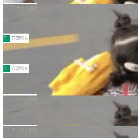
V ...
注意这是 OpenCode 一家的消耗。 OpenCode
作系统的第十八个主要版本。 自 NetBSD 10.1
白开水不加糖
是 Anomaly 出品的 AI 编程工具，套餐 10 美元/
以来的变化 更新亮点： 新增对 RISC-V 处理器
月。用户交了 10 美元，就能用 DeepSeek Flas
2026 ChinaJoy鸿蒙游戏增长臻享会举
架构的支持。NetBSD 11.0 是首个支持 64 位 R
办，鲸鸿动能系统呈现游戏行业解决方
h 随便写代码，按网友说法：「怎么使劲用也用
ISC-V 平台的稳定版本，涵盖一系列基于 StarFi
8月1日，2026 ChinaJoy期间，鸿蒙游戏增长臻
案
不完。」5T 来自免费额度，3T 来自 Go...
ve JH71XX 的设备，例如 VisionFive 2、PINE
享会在上海举办。鸿蒙生态的全场景智慧营销平
开
开源科技
64 STAR64，以及 QEMU。 增强了对 POSIX.1
台鲸鸿动能协同华为游戏中心，面向游戏行业开
-2024 和 C23 编程接口标准的兼容性。 compat
技嘉X3D系列再添新成员 B850 AORU
发者及生态伙伴，系统呈现了平台在游戏领域的
S ELITE X3D主板强化性能体验
_linux(8) 增强了对 Linux 系统调用的支持，包
完整能力版图——从IAP高价值用户的全周期经
面向AMD Ryzen X3D处理器玩家，技嘉X3D系
括 epoll（围绕 kqueue 实现）、POSIX 消息队
营、到IAA游戏的“买变一体”正循环、再到联运与
列主板阵容迎来新成员——B850 AORUS ELITE
开
开源科技
列、...
广告协同的全链路经营闭环，以及面向全球市场
X3D。作为面向主流高性能平台打造的全新主板
的出海增长布局。 华为终端云业务商业化销售负
Zadig v5.0 发布：AI 发布专员与 AI 审
产品，B850 AORUS ELITE X3D延续技嘉在X3
查专员上线
责人在开场致辞中表示，游戏开发者的核心诉求
D平台优化上的技术积累，旨在为游戏玩家带来
我们团队这几天最大的卡点不是 AI 写得不够
已不再是“多一个投放渠道”，而是一套能够持续
更稳定、更高效的装机选择。 B850 AORUS ELI
好，是 AI 写得太好了。 好到审查排期从两天的
白开水不加糖
驱动增长的体系。截至目前，搭载HarmonyOS
TE X3D基于AMD AM5平台打造，支持AMD Ry
活儿拖成了五天。PR 一堆起来没人敢合，发布
6的终端设备已突破7000万台，注册开发者数量
zen 9000/8000/7000系列处理器，并针对X3D
Dgraph v25.4.0 发布，具有图形后端的
窗口推了又推。好到合进 main 分支的代码，我
已突破 1100 万。随着鸿蒙生态汇聚越来越多的
原生 GraphQL 数据库
处理器特性进行平台级优化。其搭载X3D鸡血模
们自己都没看完。 这事不是个例。GitLab 调研
Dgraph 是一个水平可扩展的分布式 GraphQL
高质量游戏...
式2.0，可根据不同使用场景释放处理器潜力，
过 1528 名开发者，85% 说 AI 把瓶颈从写代码
数据库，有一个图形后端。作为一个原生的 Gra
白开水不加糖
帮助玩家在游戏与高负载应用中获得更充分的性
转移到了审代码。 写代码有人替你干了。但审代
phQL 数据库，它严格控制数据在磁盘上的排列