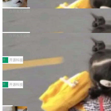
准 AI 能力认知
撑庞大支出的资金来源却呈现出截然不同的面
sh | bash 安装一个能在大项目里自动规划、写
机器出题的前提，是让机器拥有全局视野。整个
貌。数据显示，微软和 Meta 主要依托充沛的经
代码、验证结果的 AI 终端工具。 据介绍，Muse
构建流程可以分为四个环节：建图 → 控制难度
白开水不加糖
营现金流来覆盖资本开支，其资本支出覆盖率分
Code 是 Meta 的编程 agent 产品。它和市场上
→ 质量把关 → 数据概览。
别达到155% 和106%;而SpaceXAI的经营现金
已有的终端编程 agent 在设计理念上有几个明显
腾讯开源 UCL-MPComm 通信库
流仅能覆盖资本开支的12...
的差异点。 异步后台 agent：Muse Code 有一
腾讯网平团队宣布开源了 UCL-MPComm 通信
个主 agent 循环，外加一组后台 agent。这些后
库，并将作为transport接入Mooncake TENT。
白开水不加糖
台 agent...
该通信库针对AI Memory池化场景的数据传输需
CoStrict入选工信部2025人工智能应用
求进行了深度优化，能够实现数据中心内大规模
典型案例
计算节点间多种内存类型的高性能通信。 UCL-
近日，工信部科技司公示《2025人工智能应用典
MPComm将作为一种传输引擎接入Mooncake T
型案例入选名单》，深信服“面向企业研发场景的
开
开源科技
ENT，实现零拷贝传输性能提升30%、非零拷贝
开源 AI 编程平台 CoStrict 应用”凭借卓越的技术
深信服AI算力网关入选工信部人工智能
传输性能最高提升5倍。UCL-MPComm底层基
创新与落地成效成功入选。 全链路私有化部署，
应用典型案例！
于自研UCL-Engine通信引擎，后续腾讯网平将
助力企业AI研发安全落地 当前，越来越多企业已
前不久，工业和信息化部正式发布《2025年人工
持续开源更多基于UCL-Engine的高性能通信组
经开始引入 AI Coding 工具，通过调用公有云模
智能应用典型案例名单》，集中展示人工智能在
开
开源科技
件。 腾讯网平团队在UCL-MPComm中实现了一
型或企业内部部署模型提升研发效率。但随着 AI
各领域的应用成果，覆盖技术底座、行业赋能、
个独立于业务线程的全局通信引擎（Engine），
Coding 从个人辅助工具逐步走向团队级、组织
Jeff Dean 离开 Google：一个时代的结
产品应用、支撑保障、专题等五大方向。深信服
并实...
束，一个实验室的开始
级应用，企业在规模化落地过程中，对安全性、
AI算力网关（AI创新平台）成功入选！ 随着各行
Google 员工编号 20。MapReduce 作者之一。
可控性和代码质量提出了更高要求。 首先是数据
各业的Agent走向规模化建设，算力构成形态逐
Bigtable 作者之一。TensorFlow 的作者之一。
局