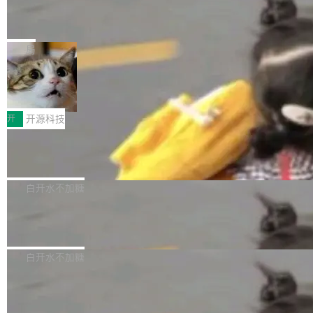
能表现。 在核心规格方面，B850 AO...
码、把关发版这两道关，还得靠人肉扛。 V5.0
竹知了：一个零依赖的单文件 HTML，
方式，以优化查询性能和吞吐量，减少集群中的
把儿时竹蝉玩具搬进浏览器
想让 AI 一起盯。
磁盘寻道和网络调用。 Dgraph v25.4.0 现已发
竹知了（zhuzhiliao）是那种小时候路边摊上几
布，具体更新内容包括： feat(zero)：Zero 现
块钱的玩意儿——一根小竹签，一个竹筒，一头
局
支持 --security superflag（token=...;whitelist
系着涂了松香的线。甩起来，竹膜震动，发出“哇
=...），与 Alpha 版本的格式一致，并据此对其
30倍效率升级：解锁医学影像数据要素
——哇”的蝉鸣声。实物越来越难找了，有开发者
价值化的真实路径
管理 HTTP 端点进行授权。 <blockquote> <p>
把它做成了 Web 玩具，放在 zhuzhiliao.imsai.c
完成一例腹部CT影像标注，张医生过去需要约1
<span><strong>警告：</strong>&nbsp;Zero
c 上，并在 GitHub 开源。 玩法很简单：按住屏
20个小时。他必须在数百张连续影像上，一笔一
开
开源科技
的 admin ...
幕画圈，或者直接甩手机。页面会实时显示转速
笔勾画边界，一层一层识别肌肉组织。如今，使
（圈/秒），声音来自真实竹知了录音的 1.72 秒
Apache Dubbo-go v3.3.2 正式发布
用东软飞标医学影像标注平台，同样的工作缩短
采样，无缝循环。音频解码失败时，还有一套合
至4小时，效率提升30倍。 这组数字背后，改变
这个版本面向生产环境，重心在内核稳定性。我
成兜底——锯齿波振荡器模拟脉冲，并联带通共
的不只是速度，而是把医学影像转化为AI能力的
们彻底收敛了旧配置体系，扩展了 Triple 协议与
白开水不加糖
振峰模拟竹膜和筒腔共鸣。 技术细节上，物理引
路径真正打通了。 大型医院积累的影像数据规模
泛化调用能力，加强了应用级元数据和服务治
擎是绳系质点模型：重力、弹性绳（只拉不
庞大，但不能直接用于训练模型。器官、病灶和
Calibre 9.12 发布，功能强大的开源电
理，同时集中修了并发安全、资源泄漏和热路径
推）、空气阻力，1/240 秒定步长积...
子书工具
组织边界，必须由专业医生逐层识别、标记和校
性能问题。
Calibre 开源项目是 Calibre 官方出的电子书管
正，才能成为机器能理解的高质量数据。医学影
理工具。它可以查看，转换，编辑和分类所有主
白开水不加糖
像AI落地最昂贵的环节，不是算法，是专业医生
流格式的电子书。Calibre 是个跨平台软件，可
的时间。 张医生是某三甲医院放射科副主任医
SwiftUI 问世七年了，为什么开发者还
以在 Linux、Windows 和 macOS 上运行。 Cal
师，牵头一项腹部肌肉影像课题。他需要在数百
在骂它？
ibre 9.12 现已正式发布，此次更新内容如下：
Yakov Manshin 发了一期长达 40 分钟的 YouT