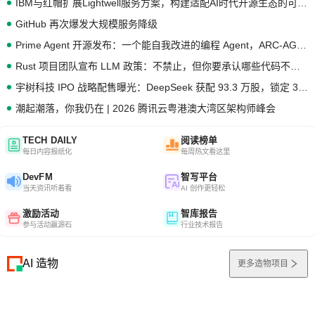
IBM与红帽扩展Lightwell服务方案，构建适配AI时代开源生态的可信基础设施
GitHub 再次爆发大规模服务降级
Prime Agent 开源发布：一个能自我改进的编程 Agent，ARC-AGI 3 超越人类专家基线
Rust 项目团队宣布 LLM 政策：不禁止，但你要承认哪些代码不是你写的
宇树科技 IPO 战略配售曝光：DeepSeek 获配 93.3 万股，锁定 36 个月
潮起潮落，你我仍在 | 2026 腾讯云粤港澳大湾区架构师峰会
TECH DAILY
阅读榜单
每日内容报纸化
每周热文看这里
DevFM
智写平台
当天资讯听着看
AI 创作更轻松
激励活动
智库报告
参与活动赢源石
行业技术报告
AI 造物
更多造物项目