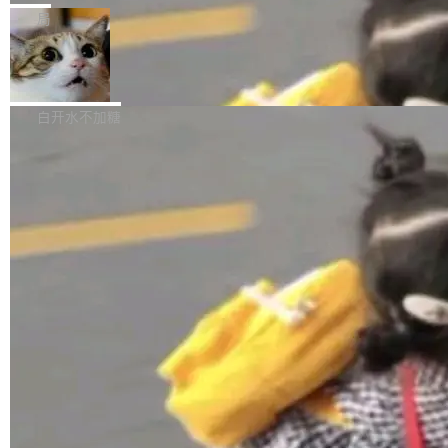
张CT影像上完成像素级精细分割，让系统"...
新功能 macOS：在 Connect/Share 按钮中添加
ube 视频，标题是"SwiftUI 七年后：一个平庸的
局
通过 AirDop 共享书籍的功能 Content server：
故事"。视频核心观点很简单：SwiftUI 发布七年
支持可向服务器后端添加新端点的插件 Edit boo
DBeaver 26.1.4 发布
了，仍然像一个永久公测版。 Manshin 从数据
k：Compress images：添加将 GIF 图像转换为
流、布局系统、API 稳定性、性能、跨平台五个
DBeaver 是一个免费开源的通用数据库工具，适
JPEG/WebP 的选项 ToC Editor：添加一个按
维度逐一批判了 SwiftUI。最让人印象深刻的一
用于开发人员和数据库管理员。DBeaver 26.1.4
白开水不加糖
钮，用于对目录中的条目进...
个论据是：苹果官方的 SwiftUI 教程项目 Land
现已发布，具体更新内容包括： AI 助手： <ul st
marks，用最新 Xcode 在最新 macOS 上构建
yle="margin-left:0; margin-right:0"> <li><span
运行，出来的效果是坏的——侧边栏按钮大小不
style="color:#000000">现在可以通过键盘访问
加载更多
一，界面错位。他说这个问题"两年前就发现了，
AI 聊天功能（添加了一些快捷键）</span></li>
至今没变"。 数据流方面，Manshin 指出 SwiftU
<li><span style="color:#000000">新增了始终
I 的属性包装器演进史...
在新 SQL 控制台中打开 AI 生成的脚本的功能</
span></li> <li><span style="color:#000000...