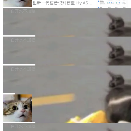
颈。 代码仓深度理解服务（以下简称" CodeBas
的账号密码进入A集群，输入了一条被程序员圈
存永远不够用。 Cloudflare 的 Workers AI 团队
腾讯混元正式推出新一代语音识别模型 Hy ASR
e深度理解服务"）是华为云码道（CodeA...
称为"删库跑路"的命令——最高管理员权限、无
一直在跑这些模型的推理。他们在官方博客上发
3.0preview。基于最新一代大语言模型 Hy3 的
白开水不加糖
需确认、强制递归删除。17个小时后，运维人员
了一篇技术文章，详细拆解了三种让大模型在 G
语言理解能力，以及融合了高精度语音识别与深
发现异常并中止进程时，89TB数据已经没了。
Pale Moon 34.3.2 发布，苍月浏览器
PU 上跑得更省、更快的技术手段——KV cache
度语义理解能力，实现了语音识别能力的全面升
删掉的是AI游戏部门的全部开发文件，包括公司
量化、模型权重压缩、以及共享 KV cache 的完
级。 根据介绍，Hy ASR3.0preview 目标在于：
Pale Moon 34.3.2 现已发布，这是一个安全更
自研的多个文生3D和...
整性保护。效果是：吞吐量提升 41%，每 token
让语音识别不再只是听清，而是真正听懂。通过
新和少量网页兼容性修复版本。 Changes/fixe
白开水不加糖
成本降低 30%，精度不变。 FP8 省的不仅是显
先理解你的语境和意图，再把准确的文字直接给
s： 实现了URL.Parse()便捷功能 对浏览器内部
存 KV cache 是推理时最吃显...
PostgreSQL 18/19 新特性深度解读
到你。从“逐字转写、单点优化”演进为“理解语
函数添加了多项边界检查，以避免潜在的越界访
境、兼容场景、一键直出”。 Hy ASR 3.0 previe
问、下溢和溢出。（DiD） 修复了加载和解析内
演讲者分享了一个有趣的实践：面对 PG 18 已
w 不要求标准普通话，方言识别覆盖粤语、吴语
容提供的字体时出现的几个问题 为避免音频加
发布的 Release Notes，他利用 AI 工具（如 Co
白开水不加糖
等 10 大方言片区和 20 余个二级小片区。在开
载、处理和播放过程中可能出现的一系列错误，
pilot）对数千条 commit 日志进行自动分析，先
源评测集中，Hy ASR 3.0 preview 在多语种的
对音频采样频率设定了下限 采样率低于 8kHz
慕尼黑市政府为全职开源项目维护者提
让模型总结出三十余条潜在特性，再逐条要求生
WER（...
供资助
（通常被认为是 "telephone"/"walkie-talkie" 音
成详细解释和代码校验，最终筛选出对用户体感
"在过去大约 10 年的大部分时间里，libexpat 的
质的最低采样率）的音频格式将被拒绝 修复了 C
最强的若干项。对于尚未正式发版的 PG 19，则
维护工作一直与我的日常工作、家务、社交生活
局
SS 圆角虚线样式中可能存在的问题 如果表单中
通过拉取过去一年内（从 PG 18 Beta1 时间点
和休闲娱乐竞争时间。" 这是 libexpat 维护者 S
的图像元素不在同一个子树中，则它们将不再关
至今）的所有 commit，同样交由 AI 分析提炼。
Firefox 153.0.3 发布
ebastian Pipping 写在博客里的话。8 月 4 日，
联 加...
经过人工复核，准确度令人满意。这一方法也为
他宣布了一个新消息：从 2026 年 8 月 1 日起，
Firefox 153.0.3 现已发布，具体更新内容如
社区爱好者提供了高效跟踪新版本的思路。
他可以全职维护 libexpat 了，最长 6 个月。发
下： New Smart Window 包含多项增强功能：
白开水不加糖