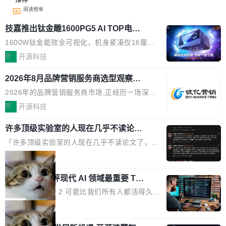
阅读榜单
技嘉推出钛金雕1600PG5 AI TOP电
源：为发烧级主机与本地AI算力打造旗
1600W钛金能效全可视化，机身紧凑仅16厘米
舰供电方案
继2026台北电脑展首度亮相后，技嘉科技近日正
开
开源科技
式发布钛金雕1600PG5 AI TOP电源。这款高端
2026年8月品牌营销服务商选型观察：
电源专为发烧级DIY主机与本地AI算力平台打
从流量思维到品牌资产思维的范式转移
造，整机长度仅16厘米，提供1600W额定功率
2026年的品牌营销服务商市场,正经历一场深刻
与80PLUS钛金能效；支持ATX 3.1与PCIe 5.1
的价值重构。全球全案品牌代理机构市场从2025
开
开源科技
规范，结合服务器级元件、完善供电线材与内置
年的83.1亿美元增长至2026年的86.6亿美元,年
实时LCD监控屏，可充分满足当下高阶PC主机
许多顶级实验室的人现在几乎不读论文
复合增长率达5.44%,预计2032年将突破120亿美
了
的严苛使用需求。 澎湃功率，紧凑机身 钛金雕1
元。数字广告与公共关系相关服务市场更是从20
「许多顶级实验室的人现在几乎不读论文了，而
600PG5 AI TOP具备强悍输出功率，同时实现
25年的8463亿美元扩张至2026年的8763亿美
且他们认为 ICLR/ICML/NeurIPS 充斥着大量过
局
机身尺寸大幅精简。整机长度仅16厘米，属于同
元。数字的背后是一个清晰的事实——品牌对专
度宣传和欺诈。」 OpenAI 研究员 Keller Jorda
功率段机身尺寸十分紧凑的1600W电源产品。小
业化营销服务的需求从未如此迫切。 但市场扩容
xAI 前工程师评现代 AI 领域最重要 Top
n 这条推文引发了广泛讨论。他不是在说风凉
巧机身有效提升市面主流标准A...
3 开源项目
的同时,服务商的竞争逻辑正在改变。2026年Top
话，他是说出了一个圈内人尽皆知但很少公开捅
Flash Attention 2 可能比我们所有人都活得久。
Agency年度合辑的观察指出,“产品”这个离消费
破的事实。 Jordan 随后补充了一句软化声明：
这句话不是来自某个技术博客，而是出自 Hieu
局
者最近的载体,在整个品牌营销层面的权重显著变
「我不认为这些会议上大部分论文都在过度宣传
Pham 的一条推文。Hieu Pham 是谁？他是 xAI
高了。全域营销服务商的竞争正在从规模转向深