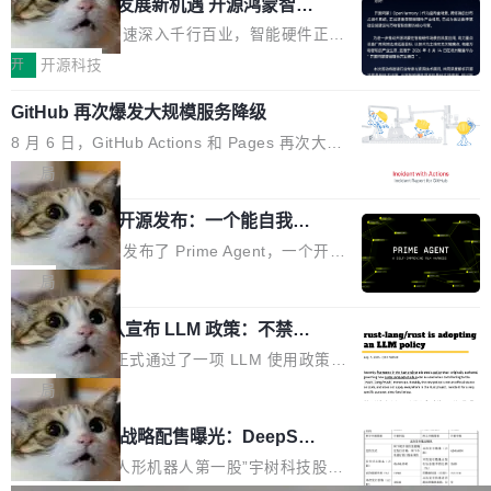
或造假。问题是，作为读者，如果你筛选出那些
共商智能硬件发展新机遇 开源鸿蒙智能
的早期工程师之一，在 Grok 训练基础设施团队
度,案例厚度、全域覆盖、多线协同...
硬件开发者日杭州站即将举行
看起来最令人兴奋的论文，那它们大部分都是过
工作过。近日他在 X 上发了一条帖子，列出了他
随着万物智联加速深入千行百业，智能硬件正从
度宣传的。」 这才是真正的痛点。不是所有论文
认为现代 AI 领域最重要的三个开源项目。 第一
单点设备迈向智能化、网联化、协同化发展。作
开
开源科技
都有问题，是最吸引眼球的那批论文最有问题。
个名字毫无悬念：Flash Attention 2。 Hieu 的
为面向全场景、跨终端的分布式操作系统，开源
他引用的帖子来自 Mathew Shen，一位 ICLR 2
理由很具体。FA 系列不需要解释，但 FA2 是他
GitHub 再次爆发大规模服务降级
鸿蒙通过统一技术底座和分布式能力，为不同类
026 的读者：「看了篇 ...
认为最重要的一个——复杂度恰到好处，刚好能
型智能设备的开发、连接与互联提供关键支撑，
8 月 6 日，GitHub Actions 和 Pages 再次大规
驱动你去学 CuTe，但还没被那些"邪恶的" Hopp
也为产业链企业探索产品创新与商业增长打开新
模服务降级，Actions 完全不可用超过 5 小时，
局
er++ 优化所淹没，足够容易修改和适配。 更关
的空间。 8月14日，开源鸿蒙智能硬件开发者日
webhook 停发，连自托管 runner 也因调度层故
键的是 FA2 的持久性...
（OHDD：OpenHarmony Hardware Develope
Prime Agent 开源发布：一个能自我改
障无法工作。Pages、Copilot code review、C
进的编程 Agent，ARC-AGI 3 超越人类
r Day）将在杭州启航。活动面向智能硬件产业
opilot coding agent 全部受影响。从检测到完全
Prime Intellect 发布了 Prime Agent，一个开源
专家基线
链企业和开发者，邀请行业专家与资深技术顾
恢复，大约 12 小时。 这是 2026 年 8 月的第六
的编程 Agent Harness，核心设计围绕两个抽
局
问，围绕开源鸿蒙技术能力、设备适配、芯片适
起事故，其中四起与 AI/Copilot 服务相关。 Git
象：Recursive Language Model（RLM）和 C
配、功耗与稳定性调优、兼容性测评及统一互联
Hub 员工 kdaigle 在 HN 讨论中贴出了一组数
Rust 项目团队宣布 LLM 政策：不禁
ontinual Harness。在 ARC-AGI 3 基准测试
等内容展开系统讲解和实战交流，帮助企业进一
止，但你要承认哪些代码不是你写的
据：2025 年全年 10 亿次 commit。现在，每周
上，Prime Agent + Opus 5 的组合达到了 95.
Rust 语言项目正式通过了一项 LLM 使用政策，
步了解开源鸿蒙在智能...
2.75 亿次，全年预计 140 亿次。GitHub...
5% RHAE Best@1，超过了 ARC 报告的人类专
覆盖 rust-lang/rust 单一仓库的代码贡献。这不
局
家基线 95.4%。 不是又一个 coding agent 包装
是项目级别的官方立场，目前由五个团队采纳，
宇树科技 IPO 战略配售曝光：DeepSe
器 Prime Agent 的架构和市面上大多数 coding
但它可能是主流开源项目中关于 AI 辅助贡献最
ek 获配 93.3 万股，锁定 36 个月
agent 有本质区别。大多数 agent harness 的设
细致的一份规则。 政策的核心只有一句话：LLM
8月6日晚间，“人形机器人第一股”宇树科技股份
计是基于早期模型的能力—...