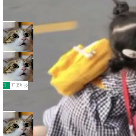
工资的是慕尼黑市政府。 libexpat 是一个 C99
<ul> <li>现在建议列表会显示更多结果，方便用
编写的流式 XML 解析器，MIT 许可证。和 libx
Cloudflare Computer 开源：你的 Age
户查找历史记录和切换到已打开的标签页。（<a
nt 需要一台电脑，而不是一个容器
ml2 一样，它是世界上使用最广泛的 XML 解析
href="https://bugzilla.mozilla.org/show_bug.c
Cloudflare 开源了名为 @cloudflare/computer
库之一。你的操作系统、浏览器、无数的基础设
gi?id=2019042">Bug&nbsp;2019042</a>）</l
的 npm 包。项目的核心论点是：容器不适合 Ag
局
施软件，很可能都在用它。而过去十年，维护它
i> <li>现在，助手可以直接使用 Exa 的网络搜索
ent 计算。真正适合的，是 Isolate。 Cloudflare
的人一直在用业余...
结果回答问题，而无需将问题转交给搜索引擎。
OpenAI 公开邮件和聊天记录回应苹果
工程师在这件事上没什么可谦虚的——他们用 W
诉讼，称“Apple is getting this wron
（<a href="https://bugzilla.mozilla.org/show_
orkers 跑了十年 Isolate。用 CEO Matthew Pri
上个月，苹果一纸诉状把 OpenAI 告上法庭，指
g”
bug.cgi?id=204...
nce 的话说：「我们一生都在用 Isolate 运行代
控其挖角苹果前员工并窃取商业秘密。苹果的诉
局
码，而 AI Agent 不需要容器，它们需要的是 Iso
状把 OpenAI 描述成一个系统性地从前东家挖
late。」 容器为什么不合适 容器的问题在于启动
HUAWEI MatePad Edge上架WorkBu
人、套取机密信息的对手。 OpenAI 没发律师
ddy鸿蒙PC版，说话就能干活的AI办公
和销毁都太重了。一个 Agent 要执行的任务可能
函，也没选择庭外沉默。它在官网贴了一篇博
全能AI工作台WorkBuddy鸿蒙PC版上架HUAWE
搭子
只需要几毫秒的 CPU 时间，但容器从冷启动到
文，标题只有六个字：Apple is getting this wro
I MatePad Edge应用市场，直接下载即可使
开
开源科技
就绪要花数秒。如果未来有十...
ng。 然后，它把邮件往来和 iMessage 聊天记
用，与鸿蒙电脑上的体验一致。值得一提的是，
录全贴了出来。 他发错人了 苹果外部律师 Gabr
FFmpeg 9.0 发布：代号“Lei”，以此纪
这是目前市面上唯一支持平板接入WorkBuddy P
念中国开发者雷霄骅
iel Gross 来自 Weil 律所，2 月 23 日下午 5:53
C版的产品，搭载“人机双写”重磅功能——你写
全球知名开源多媒体框架 FFmpeg 今天正式发
给 OpenAI 总法律顾问 Che Chang 发了封邮
你的，AI写AI的，同屏协作互不干扰。一句话让
布了 9.0 版本。这个版本除了带来新一代音视频
局
件，附了一封长信，要求 OpenAI 配合调查前苹
AI帮你干活，现在开启全新体验！ 温馨提示：
处理能力和硬件加速支持之外，还有一个特殊之
果员工带走机密信...
体验WorkBuddy鸿蒙PC版前，请将 HUAWEI M
亚马逊成本失控：AI 写代码烧掉 1215
处：FFmpeg 9.0 的代号是“Lei”。 这个名字，
万元，超预算 860%
atePad Edge 升级至 HarmonyOS 6.1.0.135S