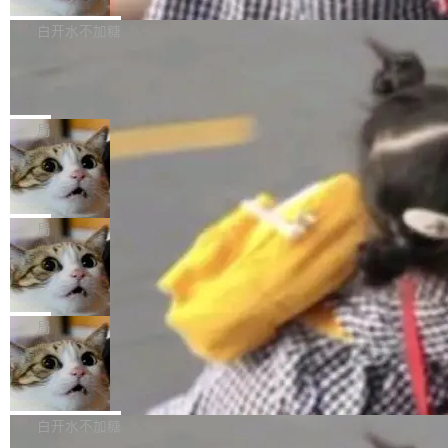
来自中国开发者雷霄骅（Lei Xiaohua）。 对于
外媒近日曝光了亚马逊的多份内部报告显示，AI
P9 patch03及以上版本。 *升级路径：设置 > 搜
很多中国音视频开发者而言，这个名字并不陌
导致公司在多个项目上超支。《金融时报》报道
白开水不加糖
索“软件更新” > 检查更新，即可搜索新版本，下
生。十年前，他通过大量中文技术文章、源码分
称，仅一个项目的成本超支就高达 180 万美元
载安装完成升级即可。 没有...
析和开源示例，让一代开发者第一次真正理解 F
Hugging Face CEO 发声：中国正在开
（约合人民币 1215 万元）。 具体来说，一名工
源模型上碾压我们
Fmpeg，也成为很多人进入音视频开发领域的
程师借助 Anthropic 旗下 Claude Sonnet 模型
"他们正在开源模型上碾压我们。" Hugging Fac
“启蒙老师”。 而今年，恰好是雷霄骅离世十周
编写程序，目标是完成电商平台作者信息与商品
e CEO Clément Delangue 在 CNBC 的采访里
局
年。FFmpeg 社区最终选择用一个大版本的名
列表的数据匹配 —— 一项常规的数据处理任
没有拐弯抹角。他说中国正在赢得 AI 竞赛，而
字，留下了这份纪念。 雷霄骅曾是中国传媒大学
务，最终却产生了 180 万美元的账单，实际支出
当 AI agent 把源码变成了最好的扩展系
且按目前的速度，中国 AI 工具预计在今年底或
数字电视技术方向的博士生，长期从事视频、音
统，开发者工具必须开源
超出原定预算 860%。 更令人意外的是，该项目
2027 年就能追上美国前沿实验室的水平。 Dela
五年前，David Crawshaw 问过很多软件工程师
频技...
最终并未成功落地，而高额算力消耗持续运行长
ngue 把原因归结为一件事：开放协作。中国的
一个问题：你写过什么给自己用的程序？答案几
局
达 5 个月，公司直到财务对账时才察觉异常。这
AI 开发者在一个共享和协作的生态里加速迭代，
乎都是没有。工程师们整天用别人写的程序写程
意味着一个无人看管的 AI 程序，在近半年时间
而美国模型厂商在"闭门造车"。他的原话是 "buil
DeepSeek Harness 宣布内测邀请，全
序给别人用。偶尔有人自己写个博客系统、智能
里日夜不停地"烧钱"。 复盘显示，...
网最大规模开源 Agent 路演现场诞生
ding in silos"——各自为战，互不通气。 这个判
家居控制、家庭实验室，都算稀奇事。 Crawsh
一条内测招募帖，发出去的时候大概没人想到它
断从他嘴里说出来分量不同。Hugging Face 是
aw 是 Shelley 的作者，一个开源 AI coding age
会变成一场开源 Agent 生态的路演。 8月1日，
局
全球最大的开源 AI 平台，上面跑着上百万个模
nt。他最近在博客上写了一篇文章，核心论点很
DeepSeek Harness 团队负责人崔添翼（tiany
型。谁在开源赛道上领先，...
简单：开发者工具必须开源。 理由不是传统的自
商汤 SenseNova U1.5-Lite-Preview
i）在 X 上发帖： 「如果你是 Agent Harness 相
开源
由软件情怀，而是一个跟 AI agent 直接相关的
关开源项目的开发者，希望参加 DeepSeek Har
商汤科技宣布面向社区开源轻量级统一多模态模
技术判断。 两行 prompt 就能个性化任何软件 C
ness 的内测，可以回复或私信联系我。请附上
型的预览版本 SenseNova U1.5-Lite-Preview。
白开水不加糖
rawshaw 给出了两个 prompt。 第一个： "下载
GitHub id 以及开源代表作。」 DeepSeek 曾在
公告称，SenseNova U1.5-Lite-Preview并非简