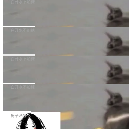
可以用来分析、提炼、审阅、建议，但不能用来
有限公司披露IPO发行价格及战略配售结果，杭
白开水不加糖
创作。 具体来说，LLM 生成的代码可以提交，
州深度求索人工智能基础技术研究有限公司（De
Docker 29.7.2 发布
但必须满足五个条件：预先安排、非关键、高质
epSeek）获配93.3399万股，按150.8元/股发行
量、充分测试、充分审查，并且必须披露。LLM
价格计算，认购金额约1.41亿元，股份锁定期为
Docker 29.7.2 现已发布，具体更新内容如下：
不得生成涉及安全性的关键变更，除非作者本身
36个月。 公告显示，本次宇树科技战略配售对
Bug fixes and enhancements 修复多次传递同
白开水不加糖
就是领域专家。即使如此，政策也"强烈不建
象主要包括长期投资机构、与公司业务具有战略
一环境变量时，docker service create和docker
议"这么做。 对于不披露的情况，审核者可以直
合作关系或长期合作愿景的大型企业、科创板保
Apache Fluss 毕业成为顶级项目
service update会发生 panic 的问题。docker/cl
接关闭 PR，无需解释。 政策作者 Jynn Ne...
荐人跟投子公司，以及公司高级管理人员和核心
i#7145 修复了 Docker Engine 29.7.0 中引入的
今年 7 月，Apache Fluss 的毕业提案在 Apach
员工参与设立的专项资产管理计划。其中，Dee
一个回归问题，该问题导致拉取镜像时会拒绝包
e 孵化器项目管理委员会（IPMC）投票中获得
白开水不加糖
pSeek作为与宇树科技具备战略合作关系的企
含绝对 hardlink 目标的镜像（此类镜像由某些镜
全票通过，随后获 Apache 软件基金会董事会批
业，获配股份数量占本次发行数量的2.31%。 除
像构建工具生成）。moby/moby#53305 修复了
马斯克 AI 百科项目 Grokipedia 被曝数
准。今天，Apache 软件基金会正式宣布 Apach
DeepSeek外，腾讯旗下上海启善投资有限公司
月未更新
Docker Engine 29.7.0 中引入的一个回归问
e Fluss 孵化毕业，成为 Apache 顶级项目（TL
埃隆·马斯克推出的AI百科项目 Grokipedia 被曝
获配9...
题，该问题可能导致在旧版 Linux 内核...
P）！这一里程碑不仅标志着 Fluss 迈入新的发
长期停止内容更新，未能实现其作为“AI版维基百
白开水不加糖
展阶段，也将进一步推动流式存储、实时湖仓与
科”替代品的目标。 据 Lawfare 最新调查，自今
AI 数据基础加速融合，为实时数据基础设施的发
Solon I18n：三种解析器，零样板代码
年4月以来，Grokipedia 页面更新功能基本停
展开启新的篇章。
滞，过去三个月内没有任何条目完成更新，用户
如果你在 Spring Boot 里做过国际化，流程大概
提交的编辑请求也长期处于待处理状态。 Groki
是这样的：配 MessageSource 的 Bean、写 R
梅子酒好吃
pedia 于去年底上线，定位为由人工智能生成内
eloadableResourceBundleMessageSource、
容的百科平台，被马斯克视为传统众包百科网站
Apache Doris 4.1 全面增强 Iceberg：
声明 LocaleResolver、注册 LocaleChangeInt