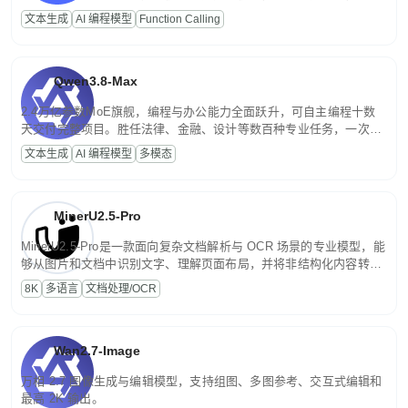
高并发、轻量化任务，适合日常对话、内容创作、基础 RAG、批量
文本生成
AI 编程模型
Function Calling
文案处理等普惠刚需场景。
Qwen3.8-Max
2.4万亿参数MoE旗舰，编程与办公能力全面跃升，可自主编程十数
天交付完整项目。胜任法律、金融、设计等数百种专业任务，一次对
话端到端交付生产级成果。原生视觉理解贯穿规划、执行与验证全流
文本生成
AI 编程模型
多模态
程，支持超长文档与长视频的深度语义解析。长程任务中自主规划与
闭环迭代，持续进化。
MinerU2.5-Pro
MinerU2.5-Pro是一款面向复杂文档解析与 OCR 场景的专业模型，能
够从图片和文档中识别文字、理解页面布局，并将非结构化内容转换
为便于存储、检索和二次处理的结构化结果。
8K
多语言
文档处理/OCR
Wan2.7-Image
万相 2.7 图像生成与编辑模型，支持组图、多图参考、交互式编辑和
最高 2K 输出。