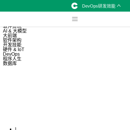
DevOps研发效能
综合
开源资讯
软件资讯
AI & 大模型
大前端
软件架构
开发技能
硬件 & IoT
DevOps
程序人生
数据库
1