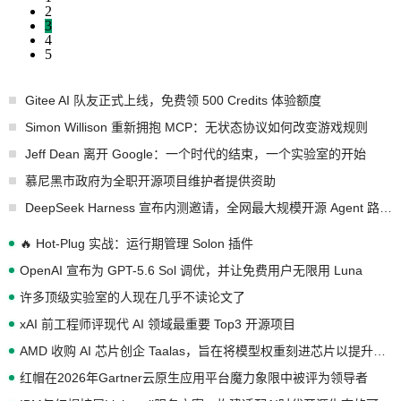
2
3
4
5
Gitee AI 队友正式上线，免费领 500 Credits 体验额度
Simon Willison 重新拥抱 MCP：无状态协议如何改变游戏规则
Jeff Dean 离开 Google：一个时代的结束，一个实验室的开始
慕尼黑市政府为全职开源项目维护者提供资助
DeepSeek Harness 宣布内测邀请，全网最大规模开源 Agent 路演现场诞生
🔥 Hot-Plug 实战：运行期管理 Solon 插件
OpenAI 宣布为 GPT-5.6 Sol 调优，并让免费用户无限用 Luna
许多顶级实验室的人现在几乎不读论文了
xAI 前工程师评现代 AI 领域最重要 Top3 开源项目
AMD 收购 AI 芯片创企 Taalas，旨在将模型权重刻进芯片以提升推理性能
红帽在2026年Gartner云原生应用平台魔力象限中被评为领导者