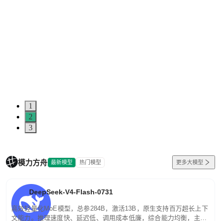
1
2
3
模力方舟
最新模型
热门模型
更多大模型
DeepSeek-V4-Flash-0731
高效轻量化MoE模型，总参284B，激活13B，原生支持百万超长上下
文能力。推理速度快、延迟低、调用成本低廉，综合能力均衡，主打