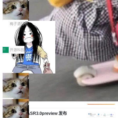
安全与合规要求。对于大多数普通研发场景，公
渐丰富，用户关注的重点也在发生变化：不只是
Gemini 的架构师。Google 首席科学家。 Jeff D
有云模型能够满足快速试用和效率提升的需求。
让AI用起来，还要进一步看清混合算力时代下，
🔥 SolonCode v2026.8.4 发布：界面
ean 在 Google 工作了 27 年后，宣布离职。 他
但对于金融、能源、医疗等对数据安全要求较...
字体可调、22 种语言、记忆搜索增强
Token花在哪里、算力是否被充分利用，以及持
不是一个人走。一同离开的还有 Sanjay Ghema
打开终端就能上岗的全中文编码智能体，这一轮
续增长的AI成本该如何优化。 深信服AI算力网关
wat（Google 员工编号 23，Jeff Dean 二十多
把「看得清、用母语、记得住」三件事一次补
梅子酒好吃
正是围绕这些实际问题，从Token治理和成本治
年的编程搭档，MapReduce 和 Bigtable 的共同
齐。 SolonCode 是什么 SolonCode 是杭州无
理两个方面，让用户的每一份算力都看得清、管
作者）、Quoc Le（Google 大脑核心成员，Se
让“代码语义理解”深度释放AI Coding
耳科技研发的企业级终端编码智能体——一位全
得住、用得稳、省得下、更安全！ 一、从现在开
价值潜能：华为云码道（CodeArts）
q2Seq 和 DocAI 的共同发明人）以及 Oriol Vin
中文驱动的数字员工，自主理解需求、规划步
一、代码仓深度理解技术的作用与价值 在软件工
始，Token使用一目...
代码仓技术解析
yals（Gemini 联合负责人，AlphaSta...
骤、编写代码。不挑模型、不挑平台，curl 一行
程实践中，代码仓是企业核心知识资产的主要载
开
开源科技
装完即用。 开源地址：Gitee · GitCode · GitHu
体。企业级代码仓库通常包含数十万乃至数百万
b 安装 支持 Java 8+（8~26）、macOS / Linu
一条“删库”命令跑 17 小时，算法工程
个文件，其规模远超单次模型调用可承载的上下
师删光 89TB 数据只为干私活
x / Windows / Harmony PC。 # macOS / Linu
文窗口。随着项目规模的持续扩张与代码历史的
最高人民检察院8月4日公布了一起案件：北京一
x / Harmony PC curl -fsSL https://solon.noea
不断累积，代码仓中的模块关系、接口契约、业
名90后算法工程师王某，为了给自己接的私活腾
局
r.org/solon...
务逻辑等关键信息往往分散于数十乃至数百个文
服务器空间，删光了公司AI游戏部门的全部核心
件之中，形成高度复杂的知识关联网络。传统的
Cloudflare 分享推理优化实践：KV ca
数据。 王某2024年1月入职东城区某科技公司AI
che 量化 + 权重压缩，吞吐量提升 4
代码检索手段（如关键词匹配、目录遍历）仅能
短剧部门，有互联网大厂背景。在公司内部架构
Kimi 和 GLM 是当前最强的大模型系列之一，但
1%，成本降 30%
在语法层面完成文本定位，难以触及代码的语义
调整期间，部门三次通知全员将数据从A集群迁
它们有一个共同的问题：太吃显存了。月之暗面
局
内涵与结构关联，导致开发者使用代码智能体在
移到B集群，王某都回复了"收到"。 他没有迁移
的 Kimi K 系列和智谱的 GLM 都是长上下文、M
理解大规模代码仓时面临显著"代码仓理解"瓶
数据。2024年9月3日下午4点，他使用此前登录
腾讯混元 Hy ASR3.0preview 发布
oE 架构的大模型，好用到让人上瘾，但 GPU 显