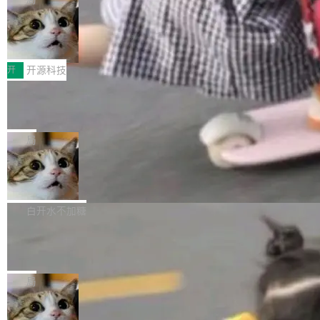
哪些组合有效，作者说，你得靠"文档、校验、或
有科技公司做的一样。只不过，实际上它不一
Workers 和 Durable Objects 的守护进程。 设
者部落知识"。 换个写法。Rust 的 enum，两个
样。这是 Sandstorm.io 的重制版，我十年前的
鲁大师7月新机性能/流畅/AI榜：vivo夺
计思路很直接：每个对象是一个独立的 SQLite
变体：Switchable...
性能、流畅双第一，三星Galaxy Z系列
那个创业公司。不同的是，这次它构建在 Cloudf
数据库，按名称寻址，复制到你自己的 S3 兼容
2026年7月的手机市场，由于存储等硬件成本暴
新折叠缺席
lare Workers 上——我花了九年时间搭建的平台
存储库里。节点之间只通过这个存储库协调——
增，手机厂商的日子也不好过啊，新机速度明显
开
开源科技
——并且深度集成了 AI。这基本上是我十年秘密
没有控制平面，没有共识协议。每个对象自带一
放缓，因此硝烟味淡了许多。新机参数规格除开
计划的顶峰。 十年前，Ken...
个小型数据库，应用天然按分片构建，单个数据
Zed 推出 DeltaDB，一个记录 commit
高价的三星折叠（三星Galaxy Z Fold8 Ultra / Z
之间所有操作的版本控制系统
库的竞争和爆炸半径问题在设计层面就被消除
Fold8 / Z Flip8）外，其余要么是中低端机器，
Zed 编辑器团队发布了新项目——DeltaDB，一
了。 闲置的 cell 会休眠到几乎不占资源。当 cel
例如iQOO Z11i、REDMI Note 17、REDMI No
个在 git commit 之间记录每一次编辑操作的版
局
l 迁移或唤醒时，新宿主从 S3 恢复 SQLite 数据
te 17 Pro、OPPO K15，要么是vivo X300 E这
本控制系统。目前处于 Early Access 阶段。 De
库继续执行。存储库是持久化的唯一真相...
样的次旗舰。 Galaxy Z Fold8 Ultra / Z Fold8 /
SpaceXAI 单季资本开支达 183 亿美元
ltaDB 的核心思路直接写在 landing page 最显
Z Flip8三款折叠屏新机均在7月22日发布，且全
眼的位置：「Software is made between com
根据风险投资人Tomer Tunguz 博客（VC 分
部搭载骁龙8 Elite Gen5 for Galaxy，它们本该
mits」——软件是在 commit 之间写出来的。git
析）披露的最新分析与第二季度业绩报告，Spac
白开水不加糖
是7月性...
只记录了你提交的最终状态，但真正的工作过程
eXAI在上个季度的总资本支出飙升至183.7亿美
——打字、删改、试错、agent 对话——都在 co
Meta 发布终端编程 Agent“Muse Cod
元。其中，绝大部分资金被直接用于 AI 领域，
e” 和 Muse Spark 1.2 模型
mmit 之间的空隙里丢失了。 DeltaDB 要做的就
金额高达158.3亿美元，这一单项投入已经逼近
Meta 今天发布了两款 AI 产品：Muse Code，
是把这段空隙补上。 回退到任何一次编辑：Delt
微软同期总资本开支的四成。 与亚马逊、Alpha
一个在终端里运行的编程 agent；Muse Spark
局
aDB 捕获 commit 之间的每一次操作，...
bet、微软以及 Meta 等传统科技巨头相比，Spa
1.2，驱动这个 agent 的新模型。一句话概括：
ceXAI的资金消耗速度尤为引人瞩目。然而，支
美团开源 LoHoSearch，用知识图谱校
你可以用 curl -fsSL https://dev.meta.ai/install.