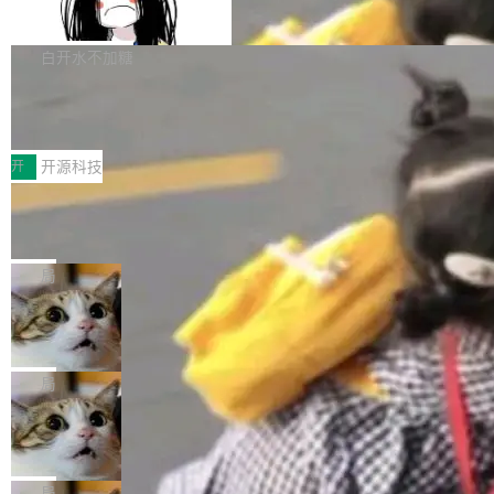
支持 UPDATE、MERGE INTO 与 Iceb
维基百科的替代方案。Lawfare 调查发现，无论
erceptor…五六步之后才能看到第一行翻译文
Apache Doris 4.1 要补齐的，正是缺失的那一
erg V3
热门页面还是低关注度页面，均未出现近期更
本。 Solon 换了个方式。整个 i18n 模块围绕三
半。在已有查询能力的基础上，Doris 进一步支
白开水不加糖
新，相关问题并非局限于特定领域，而是在不同
个解析器、一个注解、一个工具类展开——没有
持了 UPDATE、DELETE、MERGE INTO 等数
主题和访问量页面中普遍存在。 调查人员最初认
XML、没有拦截器注册、没有样板配置。 资源
Testin XAgent：CIO智能测试落地指南
据修改操作、完整的表结构管理与分区演进，以
为，Grokipedia可能只是限...
文件的约定 把文件放到 resources/i18n/ 下： r
及 rewrite_data_files、expire_snapshots 等日
7月30日，TiD2026质量竞争力大会在北京中关
esources/i18n/messages.properties ...
常维护操作，并完整支持 Iceberg V3 格式。
村国家自主创新示范区会议中心开幕。本届大会
开
开源科技
由中关村智联软件服务业质量创新联盟主办，以
让非法状态不可表示：一篇关于 ADT
“智构可信·质创未来——AI原生时代的质量新范
的帖子在 Reddit 火了
式”为主题，直面AI从实验室走向规模化产业落地
有一种东西，一旦用过就回不去了。Alex Fedos
的核心质量命题。会上，《2026智能研发生产力
eev 管它叫"软件设计的基石"。 他说的东西不新
局
工具选型手册》发布，Testin云测的Testin XAge
鲜——代数数据类型（ADT），尤其是和类型
Cloudflare 开源内部企业 AI 平台 Clou
nt智能测试系统入选AI测试领域代表产品。对CI
（sum type）。但他说清楚了一件事：这不是类
dflare OS
O而言，这提示了一个转变：AI测试正在从效率
型系统的学术体操，是日常编码的思维方式。 文
Cloudflare 发布了一个开源项目 Cloudflare O
工具升级为企业的质量基础设施。 CIO面对的新
章从一个简单的例子切入。一个网站的深色主题
S。如果你只看官方博客，你会觉得这是又一
局
现实 过去两年，CIO们的焦虑清单上多了两项：
设置，如果用布尔值 + 可空字段来表示——bool
个"AI 知识库 + 聊天机器人"——每个大厂都在
一是如何让大模型和智能体应用安全地从PoC走
Deno 团队开源 Celld，可自托管的分
ean 表示是否可切换，nullable 的默认模式、浅
做，没什么新鲜的。 但 Kenton Varda 在 Twitte
向生产，二是如何让测试团队跟得上AI应用...
布式 Durable Objects
色方案、深色方案——会产生大量无意义的组
r 上把事情说清楚了： 今天我们发布了 Cloudfla
Ryan Dahl 领导的 Deno 团队推出了最新开源项
合。方案缺了、配置冲突了、全 null 了。要知道
re OS，一个带连接器的聊天机器人，跟其他所
目 Celld，一个能在自己机器上运行 Cloudflare
局