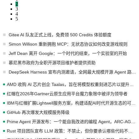
2
3
4
5
Gitee AI 队友正式上线，免费领 500 Credits 体验额度
Simon Willison 重新拥抱 MCP：无状态协议如何改变游戏规则
Jeff Dean 离开 Google：一个时代的结束，一个实验室的开始
慕尼黑市政府为全职开源项目维护者提供资助
DeepSeek Harness 宣布内测邀请，全网最大规模开源 Agent 路演现场诞生
AMD 收购 AI 芯片创企 Taalas，旨在将模型权重刻进芯片以提升推理性能
红帽在2026年Gartner云原生应用平台魔力象限中被评为领导者
IBM与红帽扩展Lightwell服务方案，构建适配AI时代开源生态的可信基础设施
GitHub 再次爆发大规模服务降级
Prime Agent 开源发布：一个能自我改进的编程 Agent，ARC-AGI 3 超越人类专家基线
Rust 项目团队宣布 LLM 政策：不禁止，但你要承认哪些代码不是你写的