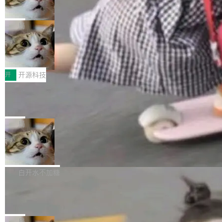
向生产，二是如何让测试团队跟得上AI应用...
布式 Durable Objects
色方案、深色方案——会产生大量无意义的组
r 上把事情说清楚了： 今天我们发布了 Cloudfla
Ryan Dahl 领导的 Deno 团队推出了最新开源项
合。方案缺了、配置冲突了、全 null 了。要知道
re OS，一个带连接器的聊天机器人，跟其他所
目 Celld，一个能在自己机器上运行 Cloudflare
局
哪些组合有效，作者说，你得靠"文档、校验、或
有科技公司做的一样。只不过，实际上它不一
Workers 和 Durable Objects 的守护进程。 设
者部落知识"。 换个写法。Rust 的 enum，两个
样。这是 Sandstorm.io 的重制版，我十年前的
鲁大师7月新机性能/流畅/AI榜：vivo夺
计思路很直接：每个对象是一个独立的 SQLite
变体：Switchable...
性能、流畅双第一，三星Galaxy Z系列
那个创业公司。不同的是，这次它构建在 Cloudf
数据库，按名称寻址，复制到你自己的 S3 兼容
2026年7月的手机市场，由于存储等硬件成本暴
新折叠缺席
lare Workers 上——我花了九年时间搭建的平台
存储库里。节点之间只通过这个存储库协调——
增，手机厂商的日子也不好过啊，新机速度明显
开
开源科技
——并且深度集成了 AI。这基本上是我十年秘密
没有控制平面，没有共识协议。每个对象自带一
放缓，因此硝烟味淡了许多。新机参数规格除开
计划的顶峰。 十年前，Ken...
个小型数据库，应用天然按分片构建，单个数据
Zed 推出 DeltaDB，一个记录 commit
高价的三星折叠（三星Galaxy Z Fold8 Ultra / Z
之间所有操作的版本控制系统
库的竞争和爆炸半径问题在设计层面就被消除
Fold8 / Z Flip8）外，其余要么是中低端机器，
Zed 编辑器团队发布了新项目——DeltaDB，一
了。 闲置的 cell 会休眠到几乎不占资源。当 cel
例如iQOO Z11i、REDMI Note 17、REDMI No
个在 git commit 之间记录每一次编辑操作的版
局
l 迁移或唤醒时，新宿主从 S3 恢复 SQLite 数据
te 17 Pro、OPPO K15，要么是vivo X300 E这
本控制系统。目前处于 Early Access 阶段。 De
库继续执行。存储库是持久化的唯一真相...
SpaceXAI 单季资本开支达 183 亿美元
样的次旗舰。 Galaxy Z Fold8 Ultra / Z Fold8 /
ltaDB 的核心思路直接写在 landing page 最显
Z Flip8三款折叠屏新机均在7月22日发布，且全
眼的位置：「Software is made between com
根据风险投资人Tomer Tunguz 博客（VC 分
部搭载骁龙8 Elite Gen5 for Galaxy，它们本该
mits」——软件是在 commit 之间写出来的。git
析）披露的最新分析与第二季度业绩报告，Spac
白开水不加糖
是7月性...
只记录了你提交的最终状态，但真正的工作过程
eXAI在上个季度的总资本支出飙升至183.7亿美
Meta 发布终端编程 Agent“Muse Cod
——打字、删改、试错、agent 对话——都在 co
元。其中，绝大部分资金被直接用于 AI 领域，
e” 和 Muse Spark 1.2 模型
mmit 之间的空隙里丢失了。 DeltaDB 要做的就
金额高达158.3亿美元，这一单项投入已经逼近
Meta 今天发布了两款 AI 产品：Muse Code，
是把这段空隙补上。 回退到任何一次编辑：Delt
微软同期总资本开支的四成。 与亚马逊、Alpha
一个在终端里运行的编程 agent；Muse Spark
局