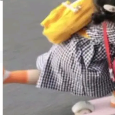
联 加...
经过人工复核，准确度令人满意。这一方法也为
社区爱好者提供了高效跟踪新版本的思路。
©OSCHINA(OSChina.NET)
京ICP备2025119063号