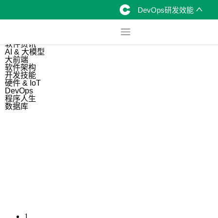
DevOps研发效能
综合
开源资讯
软件资讯
AI & 大模型
大前端
软件架构
开发技能
硬件 & IoT
DevOps
程序人生
数据库
1