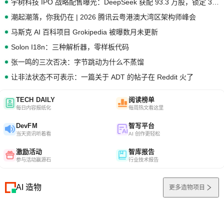
宇树科技 IPO 战略配售曝光：DeepSeek 获配 93.3 万股，锁定 36 个月
潮起潮落，你我仍在 | 2026 腾讯云粤港澳大湾区架构师峰会
马斯克 AI 百科项目 Grokipedia 被曝数月未更新
Solon I18n：三种解析器，零样板代码
张一鸣的三次否决：字节跳动为什么不蒸馏
让非法状态不可表示：一篇关于 ADT 的帖子在 Reddit 火了
TECH DAILY
阅读榜单
每日内容报纸化
每周热文看这里
DevFM
智写平台
当天资讯听着看
AI 创作更轻松
激励活动
智库报告
参与活动赢源石
行业技术报告
AI 造物
更多造物项目