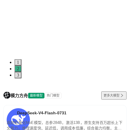
1
2
3
模力方舟
最新模型
热门模型
更多大模型
DeepSeek-V4-Flash-0731
高效轻量化MoE模型，总参284B，激活13B，原生支持百万超长上下
文能力。推理速度快、延迟低、调用成本低廉，综合能力均衡，主打