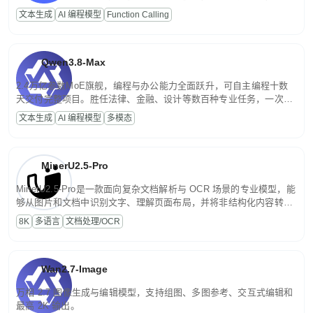
高并发、轻量化任务，适合日常对话、内容创作、基础 RAG、批量
文本生成
AI 编程模型
Function Calling
文案处理等普惠刚需场景。
Qwen3.8-Max
2.4万亿参数MoE旗舰，编程与办公能力全面跃升，可自主编程十数
天交付完整项目。胜任法律、金融、设计等数百种专业任务，一次对
话端到端交付生产级成果。原生视觉理解贯穿规划、执行与验证全流
文本生成
AI 编程模型
多模态
程，支持超长文档与长视频的深度语义解析。长程任务中自主规划与
闭环迭代，持续进化。
MinerU2.5-Pro
MinerU2.5-Pro是一款面向复杂文档解析与 OCR 场景的专业模型，能
够从图片和文档中识别文字、理解页面布局，并将非结构化内容转换
为便于存储、检索和二次处理的结构化结果。
8K
多语言
文档处理/OCR
Wan2.7-Image
万相 2.7 图像生成与编辑模型，支持组图、多图参考、交互式编辑和
最高 2K 输出。