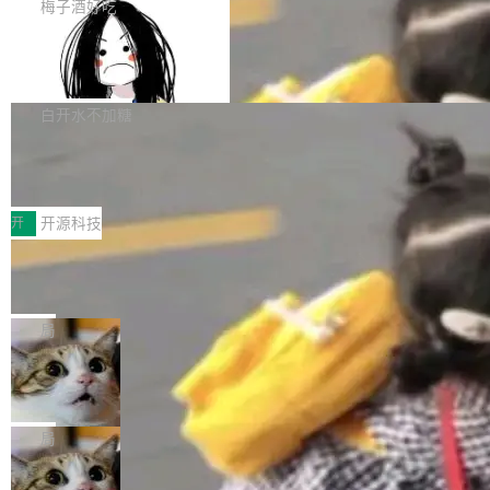
提交的编辑请求也长期处于待处理状态。 Groki
是这样的：配 MessageSource 的 Bean、写 R
梅子酒好吃
pedia 于去年底上线，定位为由人工智能生成内
eloadableResourceBundleMessageSource、
Apache Doris 4.1 全面增强 Iceberg：
容的百科平台，被马斯克视为传统众包百科网站
声明 LocaleResolver、注册 LocaleChangeInt
支持 UPDATE、MERGE INTO 与 Iceb
维基百科的替代方案。Lawfare 调查发现，无论
erceptor…五六步之后才能看到第一行翻译文
Apache Doris 4.1 要补齐的，正是缺失的那一
erg V3
热门页面还是低关注度页面，均未出现近期更
本。 Solon 换了个方式。整个 i18n 模块围绕三
半。在已有查询能力的基础上，Doris 进一步支
白开水不加糖
新，相关问题并非局限于特定领域，而是在不同
个解析器、一个注解、一个工具类展开——没有
持了 UPDATE、DELETE、MERGE INTO 等数
主题和访问量页面中普遍存在。 调查人员最初认
XML、没有拦截器注册、没有样板配置。 资源
Testin XAgent：CIO智能测试落地指南
据修改操作、完整的表结构管理与分区演进，以
为，Grokipedia可能只是限...
文件的约定 把文件放到 resources/i18n/ 下： r
及 rewrite_data_files、expire_snapshots 等日
7月30日，TiD2026质量竞争力大会在北京中关
esources/i18n/messages.properties ...
常维护操作，并完整支持 Iceberg V3 格式。
村国家自主创新示范区会议中心开幕。本届大会
开
开源科技
由中关村智联软件服务业质量创新联盟主办，以
让非法状态不可表示：一篇关于 ADT
“智构可信·质创未来——AI原生时代的质量新范
的帖子在 Reddit 火了
式”为主题，直面AI从实验室走向规模化产业落地
有一种东西，一旦用过就回不去了。Alex Fedos
的核心质量命题。会上，《2026智能研发生产力
eev 管它叫"软件设计的基石"。 他说的东西不新
局
工具选型手册》发布，Testin云测的Testin XAge
鲜——代数数据类型（ADT），尤其是和类型
nt智能测试系统入选AI测试领域代表产品。对CI
Cloudflare 开源内部企业 AI 平台 Clou
（sum type）。但他说清楚了一件事：这不是类
dflare OS
O而言，这提示了一个转变：AI测试正在从效率
型系统的学术体操，是日常编码的思维方式。 文
Cloudflare 发布了一个开源项目 Cloudflare O
工具升级为企业的质量基础设施。 CIO面对的新
章从一个简单的例子切入。一个网站的深色主题
S。如果你只看官方博客，你会觉得这是又一
局
现实 过去两年，CIO们的焦虑清单上多了两项：
设置，如果用布尔值 + 可空字段来表示——bool
个"AI 知识库 + 聊天机器人"——每个大厂都在
一是如何让大模型和智能体应用安全地从PoC走
ean 表示是否可切换，nullable 的默认模式、浅
Deno 团队开源 Celld，可自托管的分
做，没什么新鲜的。 但 Kenton Varda 在 Twitte