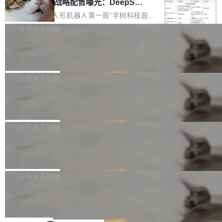
器 Prime Agent 的架构和市面上大多数 coding
宇树科技 IPO 战略配售曝光：DeepSe
但它可能是主流开源项目中关于 AI 辅助贡献最
ek 获配 93.3 万股，锁定 36 个月
agent 有本质区别。大多数 agent harness 的设
细致的一份规则。 政策的核心只有一句话：LLM
8月6日晚间，“人形机器人第一股”宇树科技股份
计是基于早期模型的能力—...
可以用来分析、提炼、审阅、建议，但不能用来
有限公司披露IPO发行价格及战略配售结果，杭
白开水不加糖
创作。 具体来说，LLM 生成的代码可以提交，
州深度求索人工智能基础技术研究有限公司（De
但必须满足五个条件：预先安排、非关键、高质
Docker 29.7.2 发布
epSeek）获配93.3399万股，按150.8元/股发行
量、充分测试、充分审查，并且必须披露。LLM
价格计算，认购金额约1.41亿元，股份锁定期为
Docker 29.7.2 现已发布，具体更新内容如下：
不得生成涉及安全性的关键变更，除非作者本身
36个月。 公告显示，本次宇树科技战略配售对
Bug fixes and enhancements 修复多次传递同
白开水不加糖
就是领域专家。即使如此，政策也"强烈不建
象主要包括长期投资机构、与公司业务具有战略
一环境变量时，docker service create和docker
议"这么做。 对于不披露的情况，审核者可以直
合作关系或长期合作愿景的大型企业、科创板保
Apache Fluss 毕业成为顶级项目
service update会发生 panic 的问题。docker/cl
接关闭 PR，无需解释。 政策作者 Jynn Ne...
荐人跟投子公司，以及公司高级管理人员和核心
i#7145 修复了 Docker Engine 29.7.0 中引入的
今年 7 月，Apache Fluss 的毕业提案在 Apach
员工参与设立的专项资产管理计划。其中，Dee
一个回归问题，该问题导致拉取镜像时会拒绝包
e 孵化器项目管理委员会（IPMC）投票中获得
白开水不加糖
pSeek作为与宇树科技具备战略合作关系的企
含绝对 hardlink 目标的镜像（此类镜像由某些镜
全票通过，随后获 Apache 软件基金会董事会批
业，获配股份数量占本次发行数量的2.31%。 除
像构建工具生成）。moby/moby#53305 修复了
马斯克 AI 百科项目 Grokipedia 被曝数
准。今天，Apache 软件基金会正式宣布 Apach
DeepSeek外，腾讯旗下上海启善投资有限公司
月未更新
Docker Engine 29.7.0 中引入的一个回归问
e Fluss 孵化毕业，成为 Apache 顶级项目（TL
埃隆·马斯克推出的AI百科项目 Grokipedia 被曝
获配9...
题，该问题可能导致在旧版 Linux 内核...
P）！这一里程碑不仅标志着 Fluss 迈入新的发
长期停止内容更新，未能实现其作为“AI版维基百
白开水不加糖
展阶段，也将进一步推动流式存储、实时湖仓与
科”替代品的目标。 据 Lawfare 最新调查，自今
Solon I18n：三种解析器，零样板代码
AI 数据基础加速融合，为实时数据基础设施的发
年4月以来，Grokipedia 页面更新功能基本停
展开启新的篇章。
滞，过去三个月内没有任何条目完成更新，用户
如果你在 Spring Boot 里做过国际化，流程大概