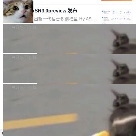
内涵与结构关联，导致开发者使用代码智能体在
移到B集群，王某都回复了"收到"。 他没有迁移
的 Kimi K 系列和智谱的 GLM 都是长上下文、M
理解大规模代码仓时面临显著"代码仓理解"瓶
数据。2024年9月3日下午4点，他使用此前登录
腾讯混元 Hy ASR3.0preview 发布
oE 架构的大模型，好用到让人上瘾，但 GPU 显
颈。 代码仓深度理解服务（以下简称" CodeBas
的账号密码进入A集群，输入了一条被程序员圈
存永远不够用。 Cloudflare 的 Workers AI 团队
腾讯混元正式推出新一代语音识别模型 Hy ASR
e深度理解服务"）是华为云码道（CodeA...
称为"删库跑路"的命令——最高管理员权限、无
一直在跑这些模型的推理。他们在官方博客上发
3.0preview。基于最新一代大语言模型 Hy3 的
白开水不加糖
需确认、强制递归删除。17个小时后，运维人员
了一篇技术文章，详细拆解了三种让大模型在 G
语言理解能力，以及融合了高精度语音识别与深
发现异常并中止进程时，89TB数据已经没了。
PU 上跑得更省、更快的技术手段——KV cache
Pale Moon 34.3.2 发布，苍月浏览器
度语义理解能力，实现了语音识别能力的全面升
删掉的是AI游戏部门的全部开发文件，包括公司
量化、模型权重压缩、以及共享 KV cache 的完
级。 根据介绍，Hy ASR3.0preview 目标在于：
Pale Moon 34.3.2 现已发布，这是一个安全更
自研的多个文生3D和...
整性保护。效果是：吞吐量提升 41%，每 token
让语音识别不再只是听清，而是真正听懂。通过
新和少量网页兼容性修复版本。 Changes/fixe
白开水不加糖
成本降低 30%，精度不变。 FP8 省的不仅是显
先理解你的语境和意图，再把准确的文字直接给
s： 实现了URL.Parse()便捷功能 对浏览器内部
存 KV cache 是推理时最吃显...
到你。从“逐字转写、单点优化”演进为“理解语
PostgreSQL 18/19 新特性深度解读
函数添加了多项边界检查，以避免潜在的越界访
境、兼容场景、一键直出”。 Hy ASR 3.0 previe
问、下溢和溢出。（DiD） 修复了加载和解析内
演讲者分享了一个有趣的实践：面对 PG 18 已
w 不要求标准普通话，方言识别覆盖粤语、吴语
容提供的字体时出现的几个问题 为避免音频加
发布的 Release Notes，他利用 AI 工具（如 Co
白开水不加糖
等 10 大方言片区和 20 余个二级小片区。在开
载、处理和播放过程中可能出现的一系列错误，
pilot）对数千条 commit 日志进行自动分析，先
源评测集中，Hy ASR 3.0 preview 在多语种的
对音频采样频率设定了下限 采样率低于 8kHz
让模型总结出三十余条潜在特性，再逐条要求生
WER（...
（通常被认为是 "telephone"/"walkie-talkie" 音
成详细解释和代码校验，最终筛选出对用户体感
质的最低采样率）的音频格式将被拒绝 修复了 C
最强的若干项。对于尚未正式发版的 PG 19，则
SS 圆角虚线样式中可能存在的问题 如果表单中
通过拉取过去一年内（从 PG 18 Beta1 时间点
的图像元素不在同一个子树中，则它们将不再关
至今）的所有 commit，同样交由 AI 分析提炼。