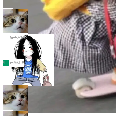
并实...
束，一个实验室的开始
级应用，企业在规模化落地过程中，对安全性、
AI算力网关（AI创新平台）成功入选！ 随着各行
Google 员工编号 20。MapReduce 作者之一。
可控性和代码质量提出了更高要求。 首先是数据
各业的Agent走向规模化建设，算力构成形态逐
Bigtable 作者之一。TensorFlow 的作者之一。
局
安全与合规要求。对于大多数普通研发场景，公
渐丰富，用户关注的重点也在发生变化：不只是
Gemini 的架构师。Google 首席科学家。 Jeff D
有云模型能够满足快速试用和效率提升的需求。
让AI用起来，还要进一步看清混合算力时代下，
🔥 SolonCode v2026.8.4 发布：界面
ean 在 Google 工作了 27 年后，宣布离职。 他
但对于金融、能源、医疗等对数据安全要求较...
字体可调、22 种语言、记忆搜索增强
Token花在哪里、算力是否被充分利用，以及持
不是一个人走。一同离开的还有 Sanjay Ghema
打开终端就能上岗的全中文编码智能体，这一轮
续增长的AI成本该如何优化。 深信服AI算力网关
wat（Google 员工编号 23，Jeff Dean 二十多
把「看得清、用母语、记得住」三件事一次补
梅子酒好吃
正是围绕这些实际问题，从Token治理和成本治
年的编程搭档，MapReduce 和 Bigtable 的共同
齐。 SolonCode 是什么 SolonCode 是杭州无
理两个方面，让用户的每一份算力都看得清、管
让“代码语义理解”深度释放AI Coding
作者）、Quoc Le（Google 大脑核心成员，Se
耳科技研发的企业级终端编码智能体——一位全
得住、用得稳、省得下、更安全！ 一、从现在开
价值潜能：华为云码道（CodeArts）
q2Seq 和 DocAI 的共同发明人）以及 Oriol Vin
中文驱动的数字员工，自主理解需求、规划步
一、代码仓深度理解技术的作用与价值 在软件工
始，Token使用一目...
代码仓技术解析
yals（Gemini 联合负责人，AlphaSta...
骤、编写代码。不挑模型、不挑平台，curl 一行
程实践中，代码仓是企业核心知识资产的主要载
开
开源科技
装完即用。 开源地址：Gitee · GitCode · GitHu
体。企业级代码仓库通常包含数十万乃至数百万
一条“删库”命令跑 17 小时，算法工程
b 安装 支持 Java 8+（8~26）、macOS / Linu
个文件，其规模远超单次模型调用可承载的上下
师删光 89TB 数据只为干私活
x / Windows / Harmony PC。 # macOS / Linu
文窗口。随着项目规模的持续扩张与代码历史的
最高人民检察院8月4日公布了一起案件：北京一
x / Harmony PC curl -fsSL https://solon.noea
不断累积，代码仓中的模块关系、接口契约、业
名90后算法工程师王某，为了给自己接的私活腾
局
r.org/solon...
务逻辑等关键信息往往分散于数十乃至数百个文
服务器空间，删光了公司AI游戏部门的全部核心
件之中，形成高度复杂的知识关联网络。传统的
Cloudflare 分享推理优化实践：KV ca
数据。 王某2024年1月入职东城区某科技公司AI
che 量化 + 权重压缩，吞吐量提升 4
代码检索手段（如关键词匹配、目录遍历）仅能
短剧部门，有互联网大厂背景。在公司内部架构
Kimi 和 GLM 是当前最强的大模型系列之一，但
1%，成本降 30%
在语法层面完成文本定位，难以触及代码的语义
调整期间，部门三次通知全员将数据从A集群迁
它们有一个共同的问题：太吃显存了。月之暗面
局