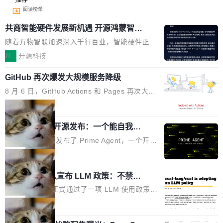
阅读榜单
共商智能硬件发展新机遇 开源鸿蒙智能
硬件开发者日杭州站即将举行
随着万物智联加速深入千行百业，智能硬件正从
单点设备迈向智能化、网联化、协同化发展。作
开
开源科技
为面向全场景、跨终端的分布式操作系统，开源
GitHub 再次爆发大规模服务降级
鸿蒙通过统一技术底座和分布式能力，为不同类
型智能设备的开发、连接与互联提供关键支撑，
8 月 6 日，GitHub Actions 和 Pages 再次大规
也为产业链企业探索产品创新与商业增长打开新
模服务降级，Actions 完全不可用超过 5 小时，
局
的空间。 8月14日，开源鸿蒙智能硬件开发者日
webhook 停发，连自托管 runner 也因调度层故
（OHDD：OpenHarmony Hardware Develope
Prime Agent 开源发布：一个能自我改
障无法工作。Pages、Copilot code review、C
进的编程 Agent，ARC-AGI 3 超越人类
r Day）将在杭州启航。活动面向智能硬件产业
opilot coding agent 全部受影响。从检测到完全
Prime Intellect 发布了 Prime Agent，一个开源
专家基线
链企业和开发者，邀请行业专家与资深技术顾
恢复，大约 12 小时。 这是 2026 年 8 月的第六
的编程 Agent Harness，核心设计围绕两个抽
局
问，围绕开源鸿蒙技术能力、设备适配、芯片适
起事故，其中四起与 AI/Copilot 服务相关。 Git
象：Recursive Language Model（RLM）和 C
配、功耗与稳定性调优、兼容性测评及统一互联
Hub 员工 kdaigle 在 HN 讨论中贴出了一组数
Rust 项目团队宣布 LLM 政策：不禁
ontinual Harness。在 ARC-AGI 3 基准测试
等内容展开系统讲解和实战交流，帮助企业进一
止，但你要承认哪些代码不是你写的
据：2025 年全年 10 亿次 commit。现在，每周
上，Prime Agent + Opus 5 的组合达到了 95.
Rust 语言项目正式通过了一项 LLM 使用政策，
步了解开源鸿蒙在智能...
2.75 亿次，全年预计 140 亿次。GitHub...
5% RHAE Best@1，超过了 ARC 报告的人类专
覆盖 rust-lang/rust 单一仓库的代码贡献。这不
局
家基线 95.4%。 不是又一个 coding agent 包装
是项目级别的官方立场，目前由五个团队采纳，