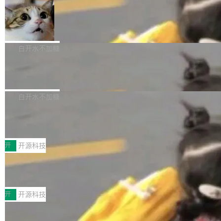
aDB 捕获 commit 之间的每一次操作，...
bet、微软以及 Meta 等传统科技巨头相比，Spa
1.2，驱动这个 agent 的新模型。一句话概括：
ceXAI的资金消耗速度尤为引人瞩目。然而，支
美团开源 LoHoSearch，用知识图谱校
你可以用 curl -fsSL https://dev.meta.ai/install.
准 AI 能力认知
撑庞大支出的资金来源却呈现出截然不同的面
sh | bash 安装一个能在大项目里自动规划、写
机器出题的前提，是让机器拥有全局视野。整个
貌。数据显示，微软和 Meta 主要依托充沛的经
代码、验证结果的 AI 终端工具。 据介绍，Muse
构建流程可以分为四个环节：建图 → 控制难度
白开水不加糖
营现金流来覆盖资本开支，其资本支出覆盖率分
Code 是 Meta 的编程 agent 产品。它和市场上
→ 质量把关 → 数据概览。
别达到155% 和106%;而SpaceXAI的经营现金
已有的终端编程 agent 在设计理念上有几个明显
腾讯开源 UCL-MPComm 通信库
流仅能覆盖资本开支的12...
的差异点。 异步后台 agent：Muse Code 有一
腾讯网平团队宣布开源了 UCL-MPComm 通信
个主 agent 循环，外加一组后台 agent。这些后
库，并将作为transport接入Mooncake TENT。
白开水不加糖
台 agent...
该通信库针对AI Memory池化场景的数据传输需
CoStrict入选工信部2025人工智能应用
求进行了深度优化，能够实现数据中心内大规模
典型案例
计算节点间多种内存类型的高性能通信。 UCL-
近日，工信部科技司公示《2025人工智能应用典
MPComm将作为一种传输引擎接入Mooncake T
型案例入选名单》，深信服“面向企业研发场景的
开
开源科技
ENT，实现零拷贝传输性能提升30%、非零拷贝
开源 AI 编程平台 CoStrict 应用”凭借卓越的技术
传输性能最高提升5倍。UCL-MPComm底层基
深信服AI算力网关入选工信部人工智能
创新与落地成效成功入选。 全链路私有化部署，
应用典型案例！
于自研UCL-Engine通信引擎，后续腾讯网平将
助力企业AI研发安全落地 当前，越来越多企业已
前不久，工业和信息化部正式发布《2025年人工
持续开源更多基于UCL-Engine的高性能通信组
经开始引入 AI Coding 工具，通过调用公有云模
智能应用典型案例名单》，集中展示人工智能在
开
开源科技
件。 腾讯网平团队在UCL-MPComm中实现了一
型或企业内部部署模型提升研发效率。但随着 AI
各领域的应用成果，覆盖技术底座、行业赋能、
个独立于业务线程的全局通信引擎（Engine），
Coding 从个人辅助工具逐步走向团队级、组织
Jeff Dean 离开 Google：一个时代的结
产品应用、支撑保障、专题等五大方向。深信服