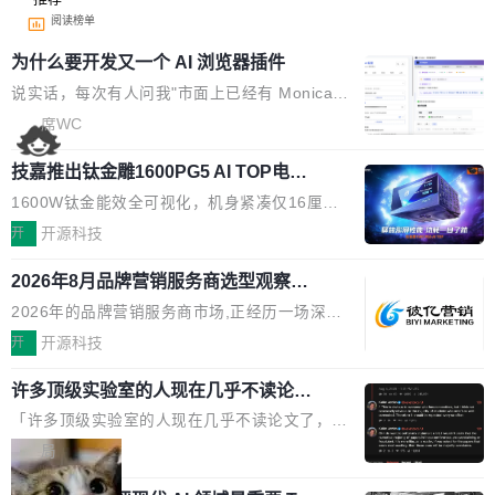
阅读榜单
为什么要开发又一个 AI 浏览器插件
说实话，每次有人问我"市面上已经有 Monica、
Sider、Copilot for Chrome 这些 AI 浏览器插件
席WC
了，你为什么还要再做一个"，我都觉得这个问题
技嘉推出钛金雕1600PG5 AI TOP电
问得好。 因为我自己也是从用户变成开发者的。
源：为发烧级主机与本地AI算力打造旗
现有产品的天花板 我用过不少 AI 浏览器插件。
1600W钛金能效全可视化，机身紧凑仅16厘米
舰供电方案
刚开始觉得都挺好——选中一段文字，弹出解
继2026台北电脑展首度亮相后，技嘉科技近日正
开
开源科技
释；写邮件时帮你润色；看英文网页给你翻译摘
式发布钛金雕1600PG5 AI TOP电源。这款高端
要。但用久了你会发现，它们本质上都是同一类
2026年8月品牌营销服务商选型观察：
电源专为发烧级DIY主机与本地AI算力平台打
从流量思维到品牌资产思维的范式转移
东西：一个带网页上下文的聊天框。 它们能读取
造，整机长度仅16厘米，提供1600W额定功率
2026年的品牌营销服务商市场,正经历一场深刻
页面的文本，然后把文本丢给大模型，再返回一
与80PLUS钛金能效；支持ATX 3.1与PCIe 5.1
的价值重构。全球全案品牌代理机构市场从2025
开
开源科技
段回答。仅此而已。 这当然有用，但总觉得差点
规范，结合服务器级元件、完善供电线材与内置
年的83.1亿美元增长至2026年的86.6亿美元,年
意思。比如我在一个后台管理系统里，需要填50
实时LCD监控屏，可充分满足当下高阶PC主机
许多顶级实验室的人现在几乎不读论文
复合增长率达5.44%,预计2032年将突破120亿美
个表单字段，每个字段还有联动逻辑；比如我
了
的严苛使用需求。 澎湃功率，紧凑机身 钛金雕1
元。数字广告与公共关系相关服务市场更是从20
「许多顶级实验室的人现在几乎不读论文了，而
想...
600PG5 AI TOP具备强悍输出功率，同时实现
25年的8463亿美元扩张至2026年的8763亿美
且他们认为 ICLR/ICML/NeurIPS 充斥着大量过
局
机身尺寸大幅精简。整机长度仅16厘米，属于同
元。数字的背后是一个清晰的事实——品牌对专
度宣传和欺诈。」 OpenAI 研究员 Keller Jorda
功率段机身尺寸十分紧凑的1600W电源产品。小