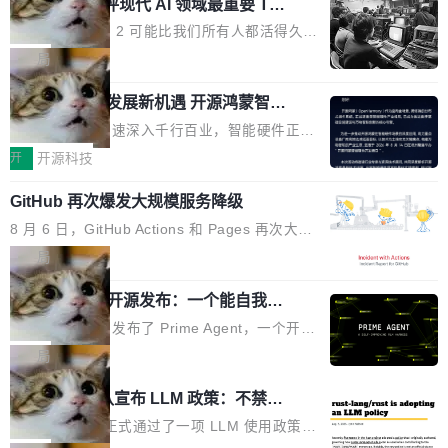
业化营销服务的需求从未如此迫切。 但市场扩容
xAI 前工程师评现代 AI 领域最重要 Top
n 这条推文引发了广泛讨论。他不是在说风凉
巧机身有效提升市面主流标准A...
3 开源项目
的同时,服务商的竞争逻辑正在改变。2026年Top
话，他是说出了一个圈内人尽皆知但很少公开捅
Flash Attention 2 可能比我们所有人都活得久。
Agency年度合辑的观察指出,“产品”这个离消费
破的事实。 Jordan 随后补充了一句软化声明：
这句话不是来自某个技术博客，而是出自 Hieu
局
者最近的载体,在整个品牌营销层面的权重显著变
「我不认为这些会议上大部分论文都在过度宣传
Pham 的一条推文。Hieu Pham 是谁？他是 xAI
高了。全域营销服务商的竞争正在从规模转向深
或造假。问题是，作为读者，如果你筛选出那些
共商智能硬件发展新机遇 开源鸿蒙智能
的早期工程师之一，在 Grok 训练基础设施团队
度,案例厚度、全域覆盖、多线协同...
硬件开发者日杭州站即将举行
看起来最令人兴奋的论文，那它们大部分都是过
工作过。近日他在 X 上发了一条帖子，列出了他
随着万物智联加速深入千行百业，智能硬件正从
度宣传的。」 这才是真正的痛点。不是所有论文
认为现代 AI 领域最重要的三个开源项目。 第一
单点设备迈向智能化、网联化、协同化发展。作
开
开源科技
都有问题，是最吸引眼球的那批论文最有问题。
个名字毫无悬念：Flash Attention 2。 Hieu 的
为面向全场景、跨终端的分布式操作系统，开源
他引用的帖子来自 Mathew Shen，一位 ICLR 2
理由很具体。FA 系列不需要解释，但 FA2 是他
GitHub 再次爆发大规模服务降级
鸿蒙通过统一技术底座和分布式能力，为不同类
026 的读者：「看了篇 ...
认为最重要的一个——复杂度恰到好处，刚好能
型智能设备的开发、连接与互联提供关键支撑，
8 月 6 日，GitHub Actions 和 Pages 再次大规
驱动你去学 CuTe，但还没被那些"邪恶的" Hopp
也为产业链企业探索产品创新与商业增长打开新
模服务降级，Actions 完全不可用超过 5 小时，
局
er++ 优化所淹没，足够容易修改和适配。 更关
的空间。 8月14日，开源鸿蒙智能硬件开发者日
webhook 停发，连自托管 runner 也因调度层故
键的是 FA2 的持久性...
（OHDD：OpenHarmony Hardware Develope
Prime Agent 开源发布：一个能自我改
障无法工作。Pages、Copilot code review、C
进的编程 Agent，ARC-AGI 3 超越人类
r Day）将在杭州启航。活动面向智能硬件产业
opilot coding agent 全部受影响。从检测到完全
Prime Intellect 发布了 Prime Agent，一个开源
专家基线
链企业和开发者，邀请行业专家与资深技术顾
恢复，大约 12 小时。 这是 2026 年 8 月的第六
的编程 Agent Harness，核心设计围绕两个抽
局
问，围绕开源鸿蒙技术能力、设备适配、芯片适
起事故，其中四起与 AI/Copilot 服务相关。 Git
象：Recursive Language Model（RLM）和 C
配、功耗与稳定性调优、兼容性测评及统一互联
Rust 项目团队宣布 LLM 政策：不禁
Hub 员工 kdaigle 在 HN 讨论中贴出了一组数
ontinual Harness。在 ARC-AGI 3 基准测试
等内容展开系统讲解和实战交流，帮助企业进一
止，但你要承认哪些代码不是你写的
据：2025 年全年 10 亿次 commit。现在，每周
上，Prime Agent + Opus 5 的组合达到了 95.
Rust 语言项目正式通过了一项 LLM 使用政策，
步了解开源鸿蒙在智能...
2.75 亿次，全年预计 140 亿次。GitHub...