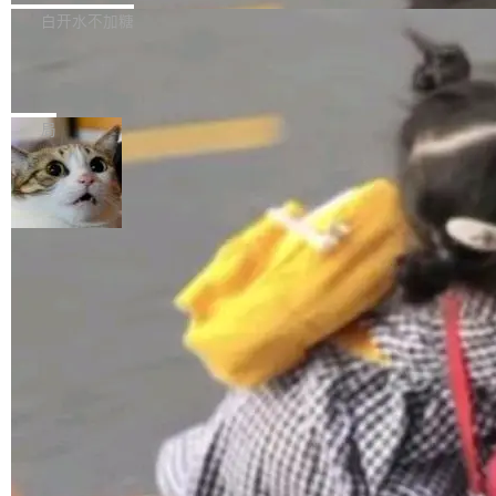
正，才能成为机器能理解的高质量数据。医学影
理工具。它可以查看，转换，编辑和分类所有主
白开水不加糖
像AI落地最昂贵的环节，不是算法，是专业医生
流格式的电子书。Calibre 是个跨平台软件，可
的时间。 张医生是某三甲医院放射科副主任医
SwiftUI 问世七年了，为什么开发者还
以在 Linux、Windows 和 macOS 上运行。 Cal
师，牵头一项腹部肌肉影像课题。他需要在数百
在骂它？
ibre 9.12 现已正式发布，此次更新内容如下：
Yakov Manshin 发了一期长达 40 分钟的 YouT
张CT影像上完成像素级精细分割，让系统"...
新功能 macOS：在 Connect/Share 按钮中添加
ube 视频，标题是"SwiftUI 七年后：一个平庸的
局
通过 AirDop 共享书籍的功能 Content server：
故事"。视频核心观点很简单：SwiftUI 发布七年
支持可向服务器后端添加新端点的插件 Edit boo
了，仍然像一个永久公测版。 Manshin 从数据
k：Compress images：添加将 GIF 图像转换为
流、布局系统、API 稳定性、性能、跨平台五个
加载更多
JPEG/WebP 的选项 ToC Editor：添加一个按
维度逐一批判了 SwiftUI。最让人印象深刻的一
钮，用于对目录中的条目进...
个论据是：苹果官方的 SwiftUI 教程项目 Land
marks，用最新 Xcode 在最新 macOS 上构建
运行，出来的效果是坏的——侧边栏按钮大小不
一，界面错位。他说这个问题"两年前就发现了，
至今没变"。 数据流方面，Manshin 指出 SwiftU
I 的属性包装器演进史...