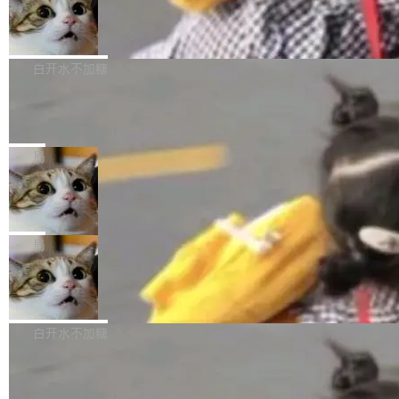
型。谁在开源赛道上领先，...
简单：开发者工具必须开源。 理由不是传统的自
商汤 SenseNova U1.5-Lite-Preview
i）在 X 上发帖： 「如果你是 Agent Harness 相
开源
由软件情怀，而是一个跟 AI agent 直接相关的
关开源项目的开发者，希望参加 DeepSeek Har
商汤科技宣布面向社区开源轻量级统一多模态模
技术判断。 两行 prompt 就能个性化任何软件 C
ness 的内测，可以回复或私信联系我。请附上
型的预览版本 SenseNova U1.5-Lite-Preview。
白开水不加糖
rawshaw 给出了两个 prompt。 第一个： "下载
GitHub id 以及开源代表作。」 DeepSeek 曾在
公告称，SenseNova U1.5-Lite-Preview并非简
某个软件的源码，在本地构建。修改 agent ...
官方招聘信息中写过一条简洁有力的公式：Mod
Ubuntu 将核心系统包从 deb 转成了 s
单的模型规模升级，而是基于 SenseNova U1
nap
el + Harness = Agent。模型负责理解和推理，
的一次系统性迭代，不仅在同一架构中贯通视觉
Ubuntu 正在把又一个核心系统包从 deb 转为 s
Harness 负责把能力落到真实环境中——调用工
理解、推理、生成与编辑，还仅以 8B-MoT 的轻
nap。这次是 hwctl——一个用来检查 Ubuntu
局
具、读写文件、管理上下文、处理错误、完成闭
量大小，将能力推进到4K、更精细的真实质感、
硬件认证状态的命令行工具。 Canonical 工程师
环。崔添翼招人的标...
更复杂的视觉控制和可持续迭代编辑。 相比 U
Dario Amodei 担心新人来 Anthropic
Alan Griffiths 在邮件列表中说得很直白：「hwc
只为金钱，不为使命
1，U1.5-Lite-Preview 在以下方向上带来了显著
tl 是一个 Ubuntu 专有的包，它和它的依赖项都
顶级 AI 研究员在两家公司之间来回跳，中间只
提升： 原生支持4K图像生成； 更精细的局部纹
是 Ubuntu 专有的，不会用在其他发行版上。」
隔了几天。 Lilian Weng 上周刚宣布因健康原因
局
理、细节与真实世界质感； 更准确的中英文文字
所以 deb 版本的受众实际上为零。既然只有 Ub
离开 Thinking Machines Lab，说自己作为联合
生成与复杂版式组织； 更稳定的图...
untu 用户在用，那用 snap 打包就没什么可纠结
FFmpeg 9.0 发布
创始人的角色「太累了」。几天后，The Inform
的。 从 deb 到 snap 的迁移路径 hwctl 是 rust-
ation 就曝出她将重回 OpenAI，负责递归自我
FFmpeg 9.0 现已发布，包含多项改进。官方更
hwlib 硬件 API 库的一部分，命令行工具负责查
改进方向的研究。她是 Thinking Machines 过
新日志列出的 9.0 版本主要更新内容如下： 扩
白开水不加糖
询 Ubuntu 的硬件认证数据库。...
去一年内第四个离开的联合创始人。 这家由前
展 AMF 色彩转换器 (vf_vpp_amf) 的 HDR 功能
OpenAI CTO Mira Murati 创立的公司，连创始
DeepSeek V4 Flash 单日消耗 8 万亿 t
MP4 muxer 中支持 LCEVC 音轨复用 Playdate
okens 登顶热搜
团队都留不住。 但 Thinking Machines 不是唯
视频编码器和多路复用器 添加 v360_vulkan filt
8 万亿 tokens。一天。一家公司的消耗。 Open