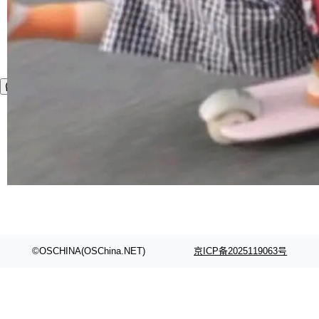
©OSCHINA(OSChina.NET)
京ICP备2025119063号