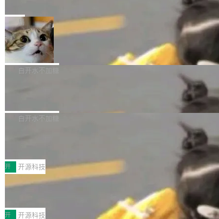
e” 和 Muse Spark 1.2 模型
mmit 之间的空隙里丢失了。 DeltaDB 要做的就
金额高达158.3亿美元，这一单项投入已经逼近
Meta 今天发布了两款 AI 产品：Muse Code，
是把这段空隙补上。 回退到任何一次编辑：Delt
微软同期总资本开支的四成。 与亚马逊、Alpha
一个在终端里运行的编程 agent；Muse Spark
局
aDB 捕获 commit 之间的每一次操作，...
bet、微软以及 Meta 等传统科技巨头相比，Spa
1.2，驱动这个 agent 的新模型。一句话概括：
ceXAI的资金消耗速度尤为引人瞩目。然而，支
美团开源 LoHoSearch，用知识图谱校
你可以用 curl -fsSL https://dev.meta.ai/install.
准 AI 能力认知
撑庞大支出的资金来源却呈现出截然不同的面
sh | bash 安装一个能在大项目里自动规划、写
机器出题的前提，是让机器拥有全局视野。整个
貌。数据显示，微软和 Meta 主要依托充沛的经
代码、验证结果的 AI 终端工具。 据介绍，Muse
构建流程可以分为四个环节：建图 → 控制难度
白开水不加糖
营现金流来覆盖资本开支，其资本支出覆盖率分
Code 是 Meta 的编程 agent 产品。它和市场上
→ 质量把关 → 数据概览。
别达到155% 和106%;而SpaceXAI的经营现金
腾讯开源 UCL-MPComm 通信库
已有的终端编程 agent 在设计理念上有几个明显
流仅能覆盖资本开支的12...
的差异点。 异步后台 agent：Muse Code 有一
腾讯网平团队宣布开源了 UCL-MPComm 通信
个主 agent 循环，外加一组后台 agent。这些后
库，并将作为transport接入Mooncake TENT。
白开水不加糖
台 agent...
该通信库针对AI Memory池化场景的数据传输需
CoStrict入选工信部2025人工智能应用
求进行了深度优化，能够实现数据中心内大规模
典型案例
计算节点间多种内存类型的高性能通信。 UCL-
近日，工信部科技司公示《2025人工智能应用典
MPComm将作为一种传输引擎接入Mooncake T
型案例入选名单》，深信服“面向企业研发场景的
开
开源科技
ENT，实现零拷贝传输性能提升30%、非零拷贝
开源 AI 编程平台 CoStrict 应用”凭借卓越的技术
传输性能最高提升5倍。UCL-MPComm底层基
深信服AI算力网关入选工信部人工智能
创新与落地成效成功入选。 全链路私有化部署，
应用典型案例！
于自研UCL-Engine通信引擎，后续腾讯网平将
助力企业AI研发安全落地 当前，越来越多企业已
前不久，工业和信息化部正式发布《2025年人工
持续开源更多基于UCL-Engine的高性能通信组
经开始引入 AI Coding 工具，通过调用公有云模
智能应用典型案例名单》，集中展示人工智能在
开
开源科技