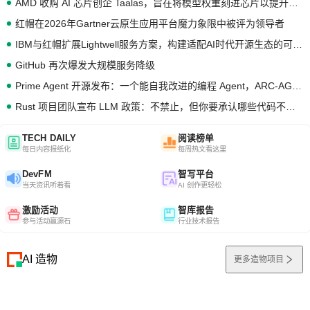
AMD 收购 AI 芯片创企 Taalas，旨在将模型权重刻进芯片以提升推理性能
红帽在2026年Gartner云原生应用平台魔力象限中被评为领导者
IBM与红帽扩展Lightwell服务方案，构建适配AI时代开源生态的可信基础设施
GitHub 再次爆发大规模服务降级
Prime Agent 开源发布：一个能自我改进的编程 Agent，ARC-AGI 3 超越人类专家基线
Rust 项目团队宣布 LLM 政策：不禁止，但你要承认哪些代码不是你写的
TECH DAILY
阅读榜单
每日内容报纸化
每周热文看这里
DevFM
智写平台
当天资讯听着看
AI 创作更轻松
激励活动
智库报告
参与活动赢源石
行业技术报告
AI 造物
更多造物项目