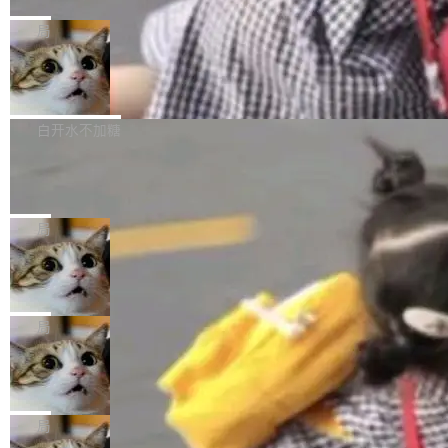
C版的产品，搭载“人机双写”重磅功能——你写
全球知名开源多媒体框架 FFmpeg 今天正式发
给 OpenAI 总法律顾问 Che Chang 发了封邮
你的，AI写AI的，同屏协作互不干扰。一句话让
布了 9.0 版本。这个版本除了带来新一代音视频
局
件，附了一封长信，要求 OpenAI 配合调查前苹
AI帮你干活，现在开启全新体验！ 温馨提示：
处理能力和硬件加速支持之外，还有一个特殊之
果员工带走机密信...
体验WorkBuddy鸿蒙PC版前，请将 HUAWEI M
亚马逊成本失控：AI 写代码烧掉 1215
处：FFmpeg 9.0 的代号是“Lei”。 这个名字，
万元，超预算 860%
atePad Edge 升级至 HarmonyOS 6.1.0.135S
来自中国开发者雷霄骅（Lei Xiaohua）。 对于
外媒近日曝光了亚马逊的多份内部报告显示，AI
P9 patch03及以上版本。 *升级路径：设置 > 搜
很多中国音视频开发者而言，这个名字并不陌
导致公司在多个项目上超支。《金融时报》报道
白开水不加糖
索“软件更新” > 检查更新，即可搜索新版本，下
生。十年前，他通过大量中文技术文章、源码分
称，仅一个项目的成本超支就高达 180 万美元
载安装完成升级即可。 没有...
析和开源示例，让一代开发者第一次真正理解 F
Hugging Face CEO 发声：中国正在开
（约合人民币 1215 万元）。 具体来说，一名工
源模型上碾压我们
Fmpeg，也成为很多人进入音视频开发领域的
程师借助 Anthropic 旗下 Claude Sonnet 模型
"他们正在开源模型上碾压我们。" Hugging Fac
“启蒙老师”。 而今年，恰好是雷霄骅离世十周
编写程序，目标是完成电商平台作者信息与商品
e CEO Clément Delangue 在 CNBC 的采访里
局
年。FFmpeg 社区最终选择用一个大版本的名
列表的数据匹配 —— 一项常规的数据处理任
没有拐弯抹角。他说中国正在赢得 AI 竞赛，而
字，留下了这份纪念。 雷霄骅曾是中国传媒大学
务，最终却产生了 180 万美元的账单，实际支出
当 AI agent 把源码变成了最好的扩展系
且按目前的速度，中国 AI 工具预计在今年底或
数字电视技术方向的博士生，长期从事视频、音
统，开发者工具必须开源
超出原定预算 860%。 更令人意外的是，该项目
2027 年就能追上美国前沿实验室的水平。 Dela
五年前，David Crawshaw 问过很多软件工程师
频技...
最终并未成功落地，而高额算力消耗持续运行长
ngue 把原因归结为一件事：开放协作。中国的
一个问题：你写过什么给自己用的程序？答案几
局
达 5 个月，公司直到财务对账时才察觉异常。这
AI 开发者在一个共享和协作的生态里加速迭代，
乎都是没有。工程师们整天用别人写的程序写程
意味着一个无人看管的 AI 程序，在近半年时间
而美国模型厂商在"闭门造车"。他的原话是 "buil
DeepSeek Harness 宣布内测邀请，全
序给别人用。偶尔有人自己写个博客系统、智能
里日夜不停地"烧钱"。 复盘显示，...
网最大规模开源 Agent 路演现场诞生
ding in silos"——各自为战，互不通气。 这个判
家居控制、家庭实验室，都算稀奇事。 Crawsh
一条内测招募帖，发出去的时候大概没人想到它
断从他嘴里说出来分量不同。Hugging Face 是
aw 是 Shelley 的作者，一个开源 AI coding age
会变成一场开源 Agent 生态的路演。 8月1日，
局
全球最大的开源 AI 平台，上面跑着上百万个模
nt。他最近在博客上写了一篇文章，核心论点很
DeepSeek Harness 团队负责人崔添翼（tiany