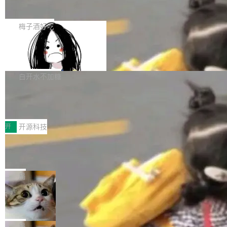
展开启新的篇章。
滞，过去三个月内没有任何条目完成更新，用户
如果你在 Spring Boot 里做过国际化，流程大概
提交的编辑请求也长期处于待处理状态。 Groki
是这样的：配 MessageSource 的 Bean、写 R
梅子酒好吃
pedia 于去年底上线，定位为由人工智能生成内
eloadableResourceBundleMessageSource、
容的百科平台，被马斯克视为传统众包百科网站
Apache Doris 4.1 全面增强 Iceberg：
声明 LocaleResolver、注册 LocaleChangeInt
支持 UPDATE、MERGE INTO 与 Iceb
维基百科的替代方案。Lawfare 调查发现，无论
erceptor…五六步之后才能看到第一行翻译文
Apache Doris 4.1 要补齐的，正是缺失的那一
erg V3
热门页面还是低关注度页面，均未出现近期更
本。 Solon 换了个方式。整个 i18n 模块围绕三
半。在已有查询能力的基础上，Doris 进一步支
白开水不加糖
新，相关问题并非局限于特定领域，而是在不同
个解析器、一个注解、一个工具类展开——没有
持了 UPDATE、DELETE、MERGE INTO 等数
主题和访问量页面中普遍存在。 调查人员最初认
XML、没有拦截器注册、没有样板配置。 资源
Testin XAgent：CIO智能测试落地指南
据修改操作、完整的表结构管理与分区演进，以
为，Grokipedia可能只是限...
文件的约定 把文件放到 resources/i18n/ 下： r
及 rewrite_data_files、expire_snapshots 等日
7月30日，TiD2026质量竞争力大会在北京中关
esources/i18n/messages.properties ...
常维护操作，并完整支持 Iceberg V3 格式。
村国家自主创新示范区会议中心开幕。本届大会
开
开源科技
由中关村智联软件服务业质量创新联盟主办，以
让非法状态不可表示：一篇关于 ADT
“智构可信·质创未来——AI原生时代的质量新范
的帖子在 Reddit 火了
式”为主题，直面AI从实验室走向规模化产业落地
有一种东西，一旦用过就回不去了。Alex Fedos
的核心质量命题。会上，《2026智能研发生产力
eev 管它叫"软件设计的基石"。 他说的东西不新
局
工具选型手册》发布，Testin云测的Testin XAge
鲜——代数数据类型（ADT），尤其是和类型
Cloudflare 开源内部企业 AI 平台 Clou
nt智能测试系统入选AI测试领域代表产品。对CI
（sum type）。但他说清楚了一件事：这不是类
dflare OS
O而言，这提示了一个转变：AI测试正在从效率
型系统的学术体操，是日常编码的思维方式。 文
Cloudflare 发布了一个开源项目 Cloudflare O
工具升级为企业的质量基础设施。 CIO面对的新
章从一个简单的例子切入。一个网站的深色主题
S。如果你只看官方博客，你会觉得这是又一
局