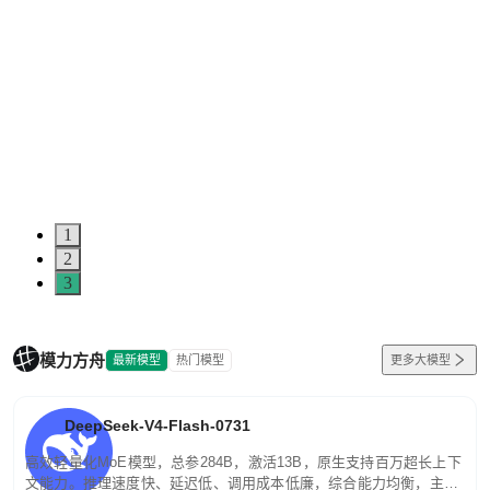
1
2
3
模力方舟
最新模型
热门模型
更多大模型
DeepSeek-V4-Flash-0731
高效轻量化MoE模型，总参284B，激活13B，原生支持百万超长上下
文能力。推理速度快、延迟低、调用成本低廉，综合能力均衡，主打