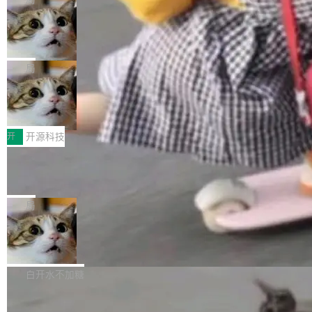
现实 过去两年，CIO们的焦虑清单上多了两项：
设置，如果用布尔值 + 可空字段来表示——bool
个"AI 知识库 + 聊天机器人"——每个大厂都在
一是如何让大模型和智能体应用安全地从PoC走
ean 表示是否可切换，nullable 的默认模式、浅
Deno 团队开源 Celld，可自托管的分
做，没什么新鲜的。 但 Kenton Varda 在 Twitte
向生产，二是如何让测试团队跟得上AI应用...
布式 Durable Objects
色方案、深色方案——会产生大量无意义的组
r 上把事情说清楚了： 今天我们发布了 Cloudfla
Ryan Dahl 领导的 Deno 团队推出了最新开源项
合。方案缺了、配置冲突了、全 null 了。要知道
re OS，一个带连接器的聊天机器人，跟其他所
目 Celld，一个能在自己机器上运行 Cloudflare
局
哪些组合有效，作者说，你得靠"文档、校验、或
有科技公司做的一样。只不过，实际上它不一
Workers 和 Durable Objects 的守护进程。 设
者部落知识"。 换个写法。Rust 的 enum，两个
样。这是 Sandstorm.io 的重制版，我十年前的
鲁大师7月新机性能/流畅/AI榜：vivo夺
计思路很直接：每个对象是一个独立的 SQLite
变体：Switchable...
性能、流畅双第一，三星Galaxy Z系列
那个创业公司。不同的是，这次它构建在 Cloudf
数据库，按名称寻址，复制到你自己的 S3 兼容
2026年7月的手机市场，由于存储等硬件成本暴
新折叠缺席
lare Workers 上——我花了九年时间搭建的平台
存储库里。节点之间只通过这个存储库协调——
增，手机厂商的日子也不好过啊，新机速度明显
开
开源科技
——并且深度集成了 AI。这基本上是我十年秘密
没有控制平面，没有共识协议。每个对象自带一
放缓，因此硝烟味淡了许多。新机参数规格除开
计划的顶峰。 十年前，Ken...
个小型数据库，应用天然按分片构建，单个数据
Zed 推出 DeltaDB，一个记录 commit
高价的三星折叠（三星Galaxy Z Fold8 Ultra / Z
之间所有操作的版本控制系统
库的竞争和爆炸半径问题在设计层面就被消除
Fold8 / Z Flip8）外，其余要么是中低端机器，
Zed 编辑器团队发布了新项目——DeltaDB，一
了。 闲置的 cell 会休眠到几乎不占资源。当 cel
例如iQOO Z11i、REDMI Note 17、REDMI No
个在 git commit 之间记录每一次编辑操作的版
局
l 迁移或唤醒时，新宿主从 S3 恢复 SQLite 数据
te 17 Pro、OPPO K15，要么是vivo X300 E这
本控制系统。目前处于 Early Access 阶段。 De
库继续执行。存储库是持久化的唯一真相...
样的次旗舰。 Galaxy Z Fold8 Ultra / Z Fold8 /
SpaceXAI 单季资本开支达 183 亿美元
ltaDB 的核心思路直接写在 landing page 最显
Z Flip8三款折叠屏新机均在7月22日发布，且全
眼的位置：「Software is made between com
根据风险投资人Tomer Tunguz 博客（VC 分
部搭载骁龙8 Elite Gen5 for Galaxy，它们本该
mits」——软件是在 commit 之间写出来的。git
析）披露的最新分析与第二季度业绩报告，Spac
白开水不加糖
是7月性...
只记录了你提交的最终状态，但真正的工作过程
eXAI在上个季度的总资本支出飙升至183.7亿美
——打字、删改、试错、agent 对话——都在 co
Meta 发布终端编程 Agent“Muse Cod
元。其中，绝大部分资金被直接用于 AI 领域，