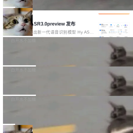
che 量化 + 权重压缩，吞吐量提升 4
代码检索手段（如关键词匹配、目录遍历）仅能
短剧部门，有互联网大厂背景。在公司内部架构
Kimi 和 GLM 是当前最强的大模型系列之一，但
1%，成本降 30%
在语法层面完成文本定位，难以触及代码的语义
调整期间，部门三次通知全员将数据从A集群迁
它们有一个共同的问题：太吃显存了。月之暗面
局
内涵与结构关联，导致开发者使用代码智能体在
移到B集群，王某都回复了"收到"。 他没有迁移
的 Kimi K 系列和智谱的 GLM 都是长上下文、M
理解大规模代码仓时面临显著"代码仓理解"瓶
腾讯混元 Hy ASR3.0preview 发布
数据。2024年9月3日下午4点，他使用此前登录
oE 架构的大模型，好用到让人上瘾，但 GPU 显
颈。 代码仓深度理解服务（以下简称" CodeBas
的账号密码进入A集群，输入了一条被程序员圈
存永远不够用。 Cloudflare 的 Workers AI 团队
腾讯混元正式推出新一代语音识别模型 Hy ASR
e深度理解服务"）是华为云码道（CodeA...
称为"删库跑路"的命令——最高管理员权限、无
一直在跑这些模型的推理。他们在官方博客上发
3.0preview。基于最新一代大语言模型 Hy3 的
白开水不加糖
需确认、强制递归删除。17个小时后，运维人员
了一篇技术文章，详细拆解了三种让大模型在 G
语言理解能力，以及融合了高精度语音识别与深
发现异常并中止进程时，89TB数据已经没了。
Pale Moon 34.3.2 发布，苍月浏览器
PU 上跑得更省、更快的技术手段——KV cache
度语义理解能力，实现了语音识别能力的全面升
删掉的是AI游戏部门的全部开发文件，包括公司
量化、模型权重压缩、以及共享 KV cache 的完
级。 根据介绍，Hy ASR3.0preview 目标在于：
Pale Moon 34.3.2 现已发布，这是一个安全更
自研的多个文生3D和...
整性保护。效果是：吞吐量提升 41%，每 token
让语音识别不再只是听清，而是真正听懂。通过
新和少量网页兼容性修复版本。 Changes/fixe
白开水不加糖
成本降低 30%，精度不变。 FP8 省的不仅是显
先理解你的语境和意图，再把准确的文字直接给
s： 实现了URL.Parse()便捷功能 对浏览器内部
存 KV cache 是推理时最吃显...
到你。从“逐字转写、单点优化”演进为“理解语
PostgreSQL 18/19 新特性深度解读
函数添加了多项边界检查，以避免潜在的越界访
境、兼容场景、一键直出”。 Hy ASR 3.0 previe
问、下溢和溢出。（DiD） 修复了加载和解析内
演讲者分享了一个有趣的实践：面对 PG 18 已
w 不要求标准普通话，方言识别覆盖粤语、吴语
容提供的字体时出现的几个问题 为避免音频加
发布的 Release Notes，他利用 AI 工具（如 Co
白开水不加糖
等 10 大方言片区和 20 余个二级小片区。在开
载、处理和播放过程中可能出现的一系列错误，
pilot）对数千条 commit 日志进行自动分析，先
源评测集中，Hy ASR 3.0 preview 在多语种的
对音频采样频率设定了下限 采样率低于 8kHz
慕尼黑市政府为全职开源项目维护者提
让模型总结出三十余条潜在特性，再逐条要求生
WER（...
供资助
（通常被认为是 "telephone"/"walkie-talkie" 音
成详细解释和代码校验，最终筛选出对用户体感
"在过去大约 10 年的大部分时间里，libexpat 的
质的最低采样率）的音频格式将被拒绝 修复了 C
最强的若干项。对于尚未正式发版的 PG 19，则
维护工作一直与我的日常工作、家务、社交生活
局
SS 圆角虚线样式中可能存在的问题 如果表单中