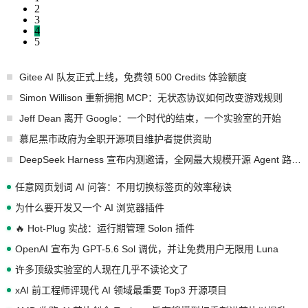
2
3
4
5
Gitee AI 队友正式上线，免费领 500 Credits 体验额度
Simon Willison 重新拥抱 MCP：无状态协议如何改变游戏规则
Jeff Dean 离开 Google：一个时代的结束，一个实验室的开始
慕尼黑市政府为全职开源项目维护者提供资助
DeepSeek Harness 宣布内测邀请，全网最大规模开源 Agent 路演现场诞生
任意网页划词 AI 问答：不用切换标签页的效率秘诀
为什么要开发又一个 AI 浏览器插件
🔥 Hot-Plug 实战：运行期管理 Solon 插件
OpenAI 宣布为 GPT-5.6 Sol 调优，并让免费用户无限用 Luna
许多顶级实验室的人现在几乎不读论文了
xAI 前工程师评现代 AI 领域最重要 Top3 开源项目