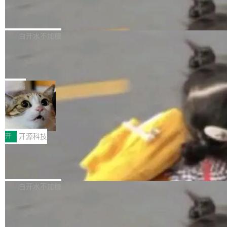
6的终端设备已突破7000万台，注册开发者数量
zen 9000/8000/7000系列处理器，并针对X3D
Dgraph v25.4.0 发布，具有图形后端的
窗口推了又推。好到合进 main 分支的代码，我
已突破 1100 万。随着鸿蒙生态汇聚越来越多的
原生 GraphQL 数据库
处理器特性进行平台级优化。其搭载X3D鸡血模
们自己都没看完。 这事不是个例。GitLab 调研
Dgraph 是一个水平可扩展的分布式 GraphQL
高质量游戏...
式2.0，可根据不同使用场景释放处理器潜力，
过 1528 名开发者，85% 说 AI 把瓶颈从写代码
数据库，有一个图形后端。作为一个原生的 Gra
白开水不加糖
帮助玩家在游戏与高负载应用中获得更充分的性
转移到了审代码。 写代码有人替你干了。但审代
phQL 数据库，它严格控制数据在磁盘上的排列
能表现。 在核心规格方面，B850 AO...
码、把关发版这两道关，还得靠人肉扛。 V5.0
竹知了：一个零依赖的单文件 HTML，
方式，以优化查询性能和吞吐量，减少集群中的
把儿时竹蝉玩具搬进浏览器
想让 AI 一起盯。
磁盘寻道和网络调用。 Dgraph v25.4.0 现已发
竹知了（zhuzhiliao）是那种小时候路边摊上几
布，具体更新内容包括： feat(zero)：Zero 现
块钱的玩意儿——一根小竹签，一个竹筒，一头
局
支持 --security superflag（token=...;whitelist
系着涂了松香的线。甩起来，竹膜震动，发出“哇
=...），与 Alpha 版本的格式一致，并据此对其
30倍效率升级：解锁医学影像数据要素
——哇”的蝉鸣声。实物越来越难找了，有开发者
价值化的真实路径
管理 HTTP 端点进行授权。 <blockquote> <p>
把它做成了 Web 玩具，放在 zhuzhiliao.imsai.c
完成一例腹部CT影像标注，张医生过去需要约1
<span><strong>警告：</strong>&nbsp;Zero
c 上，并在 GitHub 开源。 玩法很简单：按住屏
20个小时。他必须在数百张连续影像上，一笔一
开
开源科技
的 admin ...
幕画圈，或者直接甩手机。页面会实时显示转速
笔勾画边界，一层一层识别肌肉组织。如今，使
（圈/秒），声音来自真实竹知了录音的 1.72 秒
Apache Dubbo-go v3.3.2 正式发布
用东软飞标医学影像标注平台，同样的工作缩短
采样，无缝循环。音频解码失败时，还有一套合
至4小时，效率提升30倍。 这组数字背后，改变
这个版本面向生产环境，重心在内核稳定性。我
成兜底——锯齿波振荡器模拟脉冲，并联带通共
的不只是速度，而是把医学影像转化为AI能力的
们彻底收敛了旧配置体系，扩展了 Triple 协议与
白开水不加糖
振峰模拟竹膜和筒腔共鸣。 技术细节上，物理引
路径真正打通了。 大型医院积累的影像数据规模
泛化调用能力，加强了应用级元数据和服务治
擎是绳系质点模型：重力、弹性绳（只拉不
庞大，但不能直接用于训练模型。器官、病灶和
Calibre 9.12 发布，功能强大的开源电
理，同时集中修了并发安全、资源泄漏和热路径
推）、空气阻力，1/240 秒定步长积...
子书工具
组织边界，必须由专业医生逐层识别、标记和校
性能问题。
Calibre 开源项目是 Calibre 官方出的电子书管