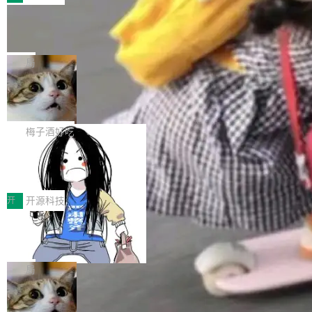
件。 腾讯网平团队在UCL-MPComm中实现了一
型或企业内部部署模型提升研发效率。但随着 AI
各领域的应用成果，覆盖技术底座、行业赋能、
个独立于业务线程的全局通信引擎（Engine），
Coding 从个人辅助工具逐步走向团队级、组织
Jeff Dean 离开 Google：一个时代的结
产品应用、支撑保障、专题等五大方向。深信服
并实...
束，一个实验室的开始
级应用，企业在规模化落地过程中，对安全性、
AI算力网关（AI创新平台）成功入选！ 随着各行
Google 员工编号 20。MapReduce 作者之一。
可控性和代码质量提出了更高要求。 首先是数据
各业的Agent走向规模化建设，算力构成形态逐
Bigtable 作者之一。TensorFlow 的作者之一。
局
安全与合规要求。对于大多数普通研发场景，公
渐丰富，用户关注的重点也在发生变化：不只是
Gemini 的架构师。Google 首席科学家。 Jeff D
有云模型能够满足快速试用和效率提升的需求。
让AI用起来，还要进一步看清混合算力时代下，
🔥 SolonCode v2026.8.4 发布：界面
ean 在 Google 工作了 27 年后，宣布离职。 他
但对于金融、能源、医疗等对数据安全要求较...
字体可调、22 种语言、记忆搜索增强
Token花在哪里、算力是否被充分利用，以及持
不是一个人走。一同离开的还有 Sanjay Ghema
打开终端就能上岗的全中文编码智能体，这一轮
续增长的AI成本该如何优化。 深信服AI算力网关
wat（Google 员工编号 23，Jeff Dean 二十多
把「看得清、用母语、记得住」三件事一次补
梅子酒好吃
正是围绕这些实际问题，从Token治理和成本治
年的编程搭档，MapReduce 和 Bigtable 的共同
齐。 SolonCode 是什么 SolonCode 是杭州无
理两个方面，让用户的每一份算力都看得清、管
作者）、Quoc Le（Google 大脑核心成员，Se
让“代码语义理解”深度释放AI Coding
耳科技研发的企业级终端编码智能体——一位全
得住、用得稳、省得下、更安全！ 一、从现在开
价值潜能：华为云码道（CodeArts）
q2Seq 和 DocAI 的共同发明人）以及 Oriol Vin
中文驱动的数字员工，自主理解需求、规划步
一、代码仓深度理解技术的作用与价值 在软件工
始，Token使用一目...
代码仓技术解析
yals（Gemini 联合负责人，AlphaSta...
骤、编写代码。不挑模型、不挑平台，curl 一行
程实践中，代码仓是企业核心知识资产的主要载
开
开源科技
装完即用。 开源地址：Gitee · GitCode · GitHu
体。企业级代码仓库通常包含数十万乃至数百万
b 安装 支持 Java 8+（8~26）、macOS / Linu
一条“删库”命令跑 17 小时，算法工程
个文件，其规模远超单次模型调用可承载的上下
师删光 89TB 数据只为干私活
x / Windows / Harmony PC。 # macOS / Linu
文窗口。随着项目规模的持续扩张与代码历史的
最高人民检察院8月4日公布了一起案件：北京一
x / Harmony PC curl -fsSL https://solon.noea
不断累积，代码仓中的模块关系、接口契约、业
名90后算法工程师王某，为了给自己接的私活腾
局
r.org/solon...
务逻辑等关键信息往往分散于数十乃至数百个文
服务器空间，删光了公司AI游戏部门的全部核心
件之中，形成高度复杂的知识关联网络。传统的
Cloudflare 分享推理优化实践：KV ca
数据。 王某2024年1月入职东城区某科技公司AI