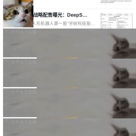
5% RHAE Best@1，超过了 ARC 报告的人类专
覆盖 rust-lang/rust 单一仓库的代码贡献。这不
局
家基线 95.4%。 不是又一个 coding agent 包装
是项目级别的官方立场，目前由五个团队采纳，
宇树科技 IPO 战略配售曝光：DeepSe
器 Prime Agent 的架构和市面上大多数 coding
但它可能是主流开源项目中关于 AI 辅助贡献最
ek 获配 93.3 万股，锁定 36 个月
agent 有本质区别。大多数 agent harness 的设
细致的一份规则。 政策的核心只有一句话：LLM
8月6日晚间，“人形机器人第一股”宇树科技股份
计是基于早期模型的能力—...
可以用来分析、提炼、审阅、建议，但不能用来
有限公司披露IPO发行价格及战略配售结果，杭
白开水不加糖
创作。 具体来说，LLM 生成的代码可以提交，
州深度求索人工智能基础技术研究有限公司（De
但必须满足五个条件：预先安排、非关键、高质
Docker 29.7.2 发布
epSeek）获配93.3399万股，按150.8元/股发行
量、充分测试、充分审查，并且必须披露。LLM
价格计算，认购金额约1.41亿元，股份锁定期为
Docker 29.7.2 现已发布，具体更新内容如下：
不得生成涉及安全性的关键变更，除非作者本身
36个月。 公告显示，本次宇树科技战略配售对
Bug fixes and enhancements 修复多次传递同
白开水不加糖
就是领域专家。即使如此，政策也"强烈不建
象主要包括长期投资机构、与公司业务具有战略
一环境变量时，docker service create和docker
议"这么做。 对于不披露的情况，审核者可以直
合作关系或长期合作愿景的大型企业、科创板保
Apache Fluss 毕业成为顶级项目
service update会发生 panic 的问题。docker/cl
接关闭 PR，无需解释。 政策作者 Jynn Ne...
荐人跟投子公司，以及公司高级管理人员和核心
i#7145 修复了 Docker Engine 29.7.0 中引入的
今年 7 月，Apache Fluss 的毕业提案在 Apach
员工参与设立的专项资产管理计划。其中，Dee
一个回归问题，该问题导致拉取镜像时会拒绝包
e 孵化器项目管理委员会（IPMC）投票中获得
白开水不加糖
pSeek作为与宇树科技具备战略合作关系的企
含绝对 hardlink 目标的镜像（此类镜像由某些镜
全票通过，随后获 Apache 软件基金会董事会批
业，获配股份数量占本次发行数量的2.31%。 除
像构建工具生成）。moby/moby#53305 修复了
马斯克 AI 百科项目 Grokipedia 被曝数
准。今天，Apache 软件基金会正式宣布 Apach
DeepSeek外，腾讯旗下上海启善投资有限公司
月未更新
Docker Engine 29.7.0 中引入的一个回归问
e Fluss 孵化毕业，成为 Apache 顶级项目（TL
埃隆·马斯克推出的AI百科项目 Grokipedia 被曝
获配9...
题，该问题可能导致在旧版 Linux 内核...
P）！这一里程碑不仅标志着 Fluss 迈入新的发
长期停止内容更新，未能实现其作为“AI版维基百
白开水不加糖
展阶段，也将进一步推动流式存储、实时湖仓与
科”替代品的目标。 据 Lawfare 最新调查，自今
AI 数据基础加速融合，为实时数据基础设施的发
Solon I18n：三种解析器，零样板代码
年4月以来，Grokipedia 页面更新功能基本停