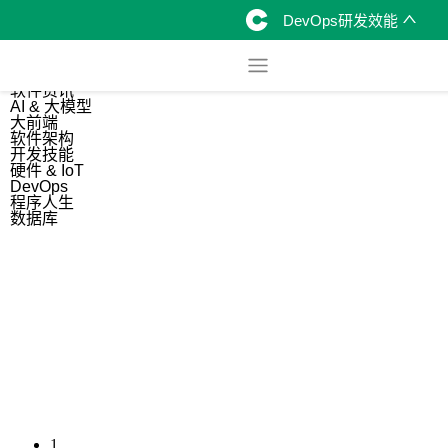
DevOps研发效能
综合
开源资讯
软件资讯
AI & 大模型
大前端
软件架构
开发技能
硬件 & IoT
DevOps
程序人生
数据库
1