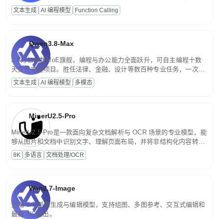
高并发、轻量化任务，适合日常对话、内容创作、基础 RAG、批量
文本生成
AI 编程模型
Function Calling
文案处理等普惠刚需场景。
Qwen3.8-Max
2.4万亿参数MoE旗舰，编程与办公能力全面跃升，可自主编程十数
天交付完整项目。胜任法律、金融、设计等数百种专业任务，一次对
话端到端交付生产级成果。原生视觉理解贯穿规划、执行与验证全流
文本生成
AI 编程模型
多模态
程，支持超长文档与长视频的深度语义解析。长程任务中自主规划与
闭环迭代，持续进化。
MinerU2.5-Pro
MinerU2.5-Pro是一款面向复杂文档解析与 OCR 场景的专业模型，能
够从图片和文档中识别文字、理解页面布局，并将非结构化内容转换
为便于存储、检索和二次处理的结构化结果。
8K
多语言
文档处理/OCR
Wan2.7-Image
万相 2.7 图像生成与编辑模型，支持组图、多图参考、交互式编辑和
最高 2K 输出。