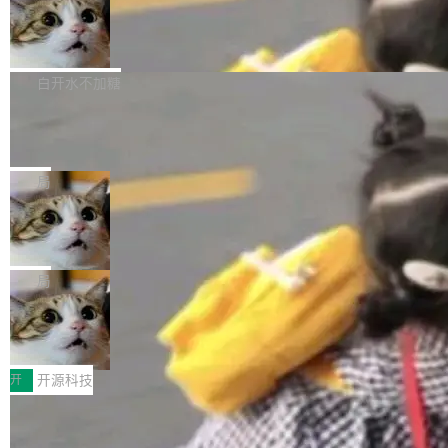
通过拉取过去一年内（从 PG 18 Beta1 时间点
和休闲娱乐竞争时间。" 这是 libexpat 维护者 S
的图像元素不在同一个子树中，则它们将不再关
至今）的所有 commit，同样交由 AI 分析提炼。
Firefox 153.0.3 发布
ebastian Pipping 写在博客里的话。8 月 4 日，
联 加...
经过人工复核，准确度令人满意。这一方法也为
他宣布了一个新消息：从 2026 年 8 月 1 日起，
Firefox 153.0.3 现已发布，具体更新内容如
社区爱好者提供了高效跟踪新版本的思路。
他可以全职维护 libexpat 了，最长 6 个月。发
下： New Smart Window 包含多项增强功能：
白开水不加糖
工资的是慕尼黑市政府。 libexpat 是一个 C99
<ul> <li>现在建议列表会显示更多结果，方便用
编写的流式 XML 解析器，MIT 许可证。和 libx
Cloudflare Computer 开源：你的 Age
户查找历史记录和切换到已打开的标签页。（<a
nt 需要一台电脑，而不是一个容器
ml2 一样，它是世界上使用最广泛的 XML 解析
href="https://bugzilla.mozilla.org/show_bug.c
Cloudflare 开源了名为 @cloudflare/computer
库之一。你的操作系统、浏览器、无数的基础设
gi?id=2019042">Bug&nbsp;2019042</a>）</l
的 npm 包。项目的核心论点是：容器不适合 Ag
局
施软件，很可能都在用它。而过去十年，维护它
i> <li>现在，助手可以直接使用 Exa 的网络搜索
ent 计算。真正适合的，是 Isolate。 Cloudflare
的人一直在用业余...
结果回答问题，而无需将问题转交给搜索引擎。
OpenAI 公开邮件和聊天记录回应苹果
工程师在这件事上没什么可谦虚的——他们用 W
诉讼，称“Apple is getting this wron
（<a href="https://bugzilla.mozilla.org/show_
orkers 跑了十年 Isolate。用 CEO Matthew Pri
上个月，苹果一纸诉状把 OpenAI 告上法庭，指
g”
bug.cgi?id=204...
nce 的话说：「我们一生都在用 Isolate 运行代
控其挖角苹果前员工并窃取商业秘密。苹果的诉
局
码，而 AI Agent 不需要容器，它们需要的是 Iso
状把 OpenAI 描述成一个系统性地从前东家挖
late。」 容器为什么不合适 容器的问题在于启动
HUAWEI MatePad Edge上架WorkBu
人、套取机密信息的对手。 OpenAI 没发律师
ddy鸿蒙PC版，说话就能干活的AI办公
和销毁都太重了。一个 Agent 要执行的任务可能
函，也没选择庭外沉默。它在官网贴了一篇博
全能AI工作台WorkBuddy鸿蒙PC版上架HUAWE
搭子
只需要几毫秒的 CPU 时间，但容器从冷启动到
文，标题只有六个字：Apple is getting this wro
I MatePad Edge应用市场，直接下载即可使
开
开源科技
就绪要花数秒。如果未来有十...
ng。 然后，它把邮件往来和 iMessage 聊天记
用，与鸿蒙电脑上的体验一致。值得一提的是，
录全贴了出来。 他发错人了 苹果外部律师 Gabr
FFmpeg 9.0 发布：代号“Lei”，以此纪
这是目前市面上唯一支持平板接入WorkBuddy P
念中国开发者雷霄骅
iel Gross 来自 Weil 律所，2 月 23 日下午 5:53