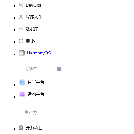
DevOps
程序人生
数据库
更 多
HarmonyOS
实验室
智写平台
造物平台
生产力
开源项目