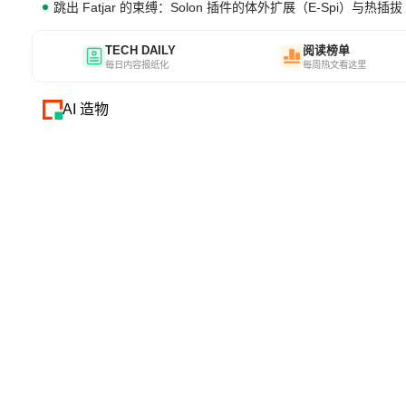
跳出 Fatjar 的束缚：Solon 插件的体外扩展（E-Spi）与热插拔（
TECH DAILY
阅读榜单
每日内容报纸化
每周热文看这里
AI 造物