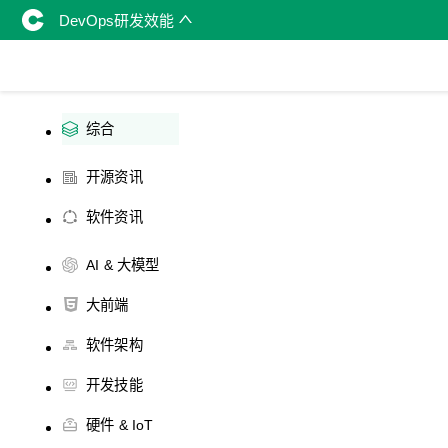
DevOps研发效能
综合
开源资讯
软件资讯
AI & 大模型
大前端
软件架构
开发技能
硬件 & IoT