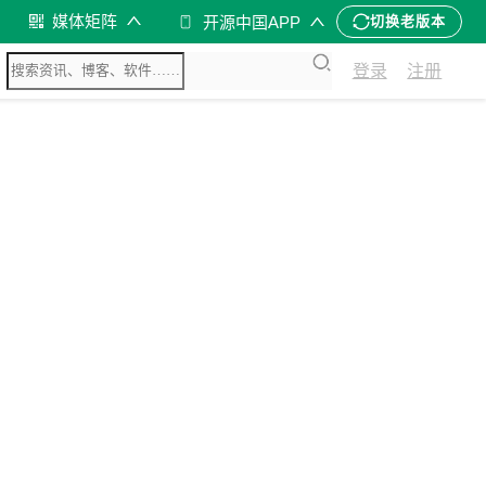
媒体矩阵
开源中国APP
切换老版本
登录
注册