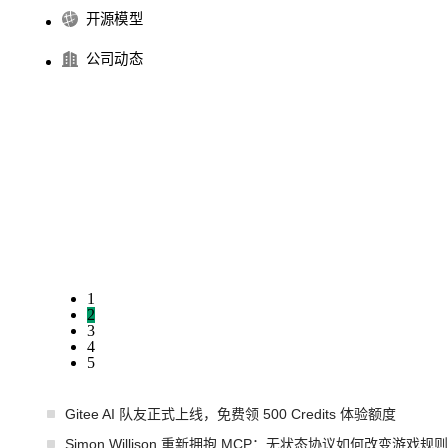
开源模型
公司动态
1
2
3
4
5
Gitee AI 队友正式上线，免费领 500 Credits 体验额度
Simon Willison 重新拥抱 MCP：无状态协议如何改变游戏规则