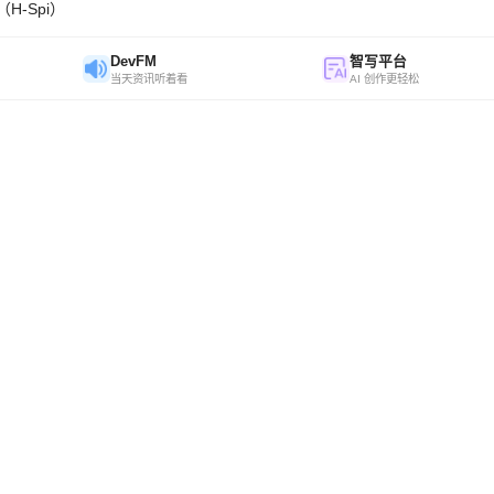
H-Spi）
DevFM
智写平台
当天资讯听着看
AI 创作更轻松