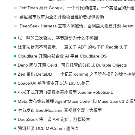
Jeff Dean 离开 Google：一个时代的结束，一个实验室的开始
慕尼黑市政府为全职开源项目维护者提供资助
DeepSeek Harness 宣布内测邀请，全网最大规模开源 Age
张一鸣的三次否决：字节跳动为什么不蒸馏
让非法状态不可表示：一篇关于 ADT 的帖子在 Reddit 火了
Cloudflare 开源内部企业 AI 平台 Cloudflare OS
Deno 团队开源 Celld，可自托管的分布式 Durable Objects
Zed 推出 DeltaDB，一个记录 commit 之间所有操作的版本控
SpaceXAI 单季资本开支达 183 亿美元
小米正式开源自研具身基座模型 Xiaomi-Robotics-1
Meta 发布终端编程 Agent“Muse Code” 和 Muse Spark 1.2 
字节发布 SeedRealtime 音视频全双工大模型
DeepSeek 将上调 API 定价，涨幅较大
腾讯开源 UCL-MPComm 通信库