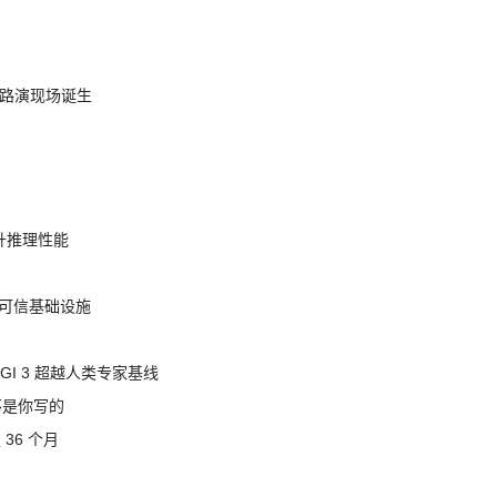
nt 路演现场诞生
提升推理性能
态的可信基础设施
AGI 3 超越人类专家基线
不是你写的
 36 个月