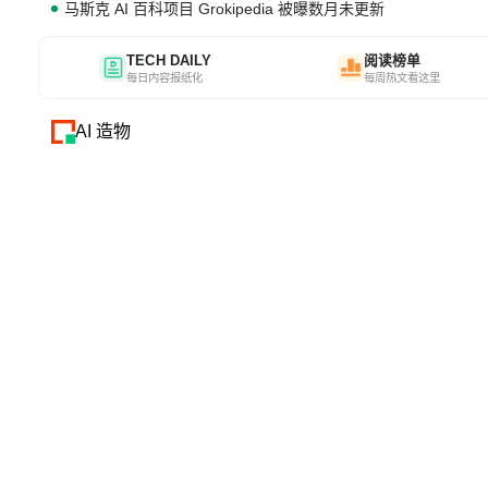
马斯克 AI 百科项目 Grokipedia 被曝数月未更新
TECH DAILY
阅读榜单
每日内容报纸化
每周热文看这里
AI 造物