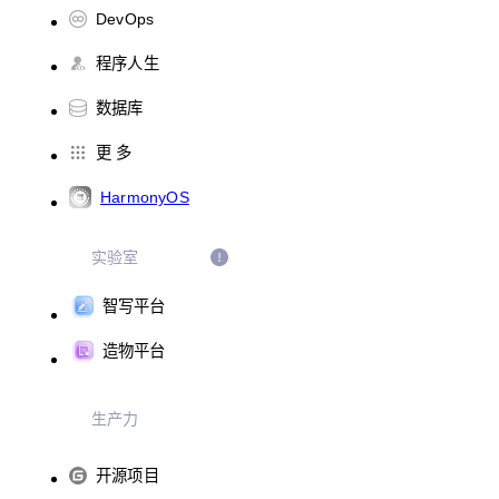
DevOps
程序人生
数据库
更 多
HarmonyOS
实验室
智写平台
造物平台
生产力
开源项目