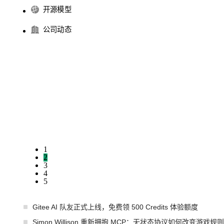
开源模型
公司动态
1
2
3
4
5
Gitee AI 队友正式上线，免费领 500 Credits 体验额度
Simon Willison 重新拥抱 MCP：无状态协议如何改变游戏规则