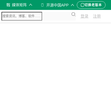
媒体矩阵
开源中国APP
切换老版本
登录
注册