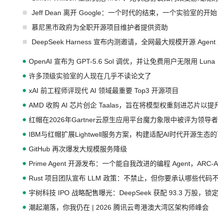
Jeff Dean 离开 Google：一个时代的结束，一个实验室的开始
慕尼黑市政府为全职开源项目维护者提供资助
DeepSeek Harness 宣布内测邀请，全网最大规模开源 Age
OpenAI 宣布为 GPT-5.6 Sol 调优，并让免费用户无限用 Luna
许多顶级实验室的人现在几乎不读论文了
xAI 前工程师评现代 AI 领域最重要 Top3 开源项目
AMD 收购 AI 芯片创企 Taalas，旨在将模型权重刻进芯片以
红帽在2026年Gartner云原生应用平台魔力象限中被评为领导者
IBM与红帽扩展Lightwell服务方案，构建适配AI时代开源生
GitHub 再次爆发大规模服务降级
Prime Agent 开源发布：一个能自我改进的编程 Agent，ARC-
Rust 项目团队宣布 LLM 政策：不禁止，但你要承认哪些代码
宇树科技 IPO 战略配售曝光：DeepSeek 获配 93.3 万股，锁定
潮起潮落，你我仍在 | 2026 腾讯云粤港澳大湾区架构师峰会