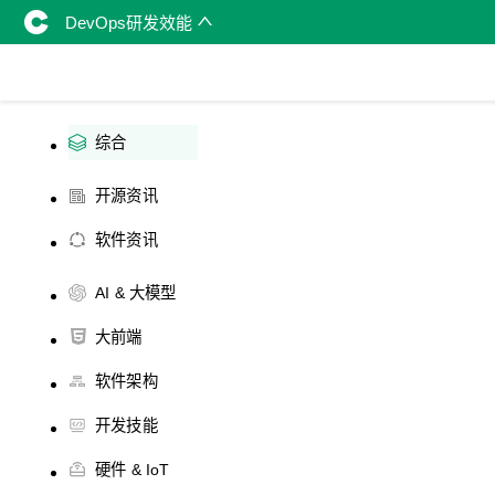
DevOps研发效能
综合
开源资讯
软件资讯
AI & 大模型
大前端
软件架构
开发技能
硬件 & IoT