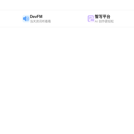
DevFM
智写平台
当天资讯听着看
AI 创作更轻松