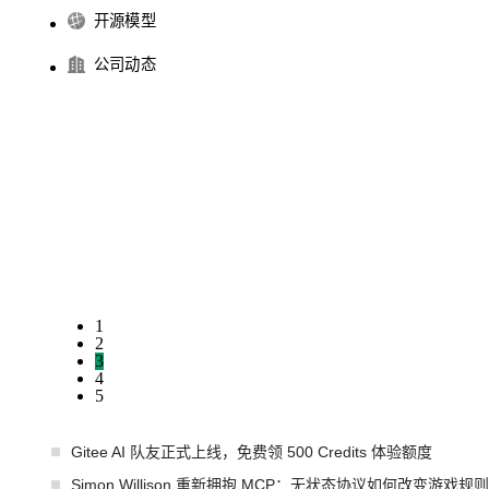
开源模型
公司动态
1
2
3
4
5
Gitee AI 队友正式上线，免费领 500 Credits 体验额度
Simon Willison 重新拥抱 MCP：无状态协议如何改变游戏规则