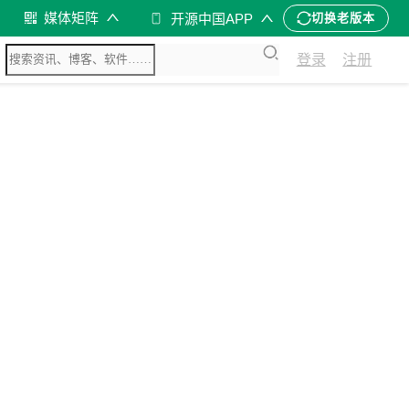
媒体矩阵
开源中国APP
切换老版本
登录
注册