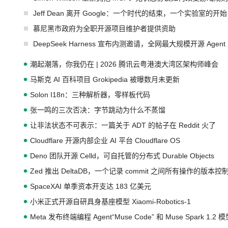
Jeff Dean 离开 Google：一个时代的结束，一个实验室的开始
慕尼黑市政府为全职开源项目维护者提供资助
DeepSeek Harness 宣布内测邀请，全网最大规模开源 Age
潮起潮落，你我仍在 | 2026 腾讯云粤港澳大湾区架构师峰会
马斯克 AI 百科项目 Grokipedia 被曝数月未更新
Solon I18n：三种解析器，零样板代码
张一鸣的三次否决：字节跳动为什么不蒸馏
让非法状态不可表示：一篇关于 ADT 的帖子在 Reddit 火了
Cloudflare 开源内部企业 AI 平台 Cloudflare OS
Deno 团队开源 Celld，可自托管的分布式 Durable Objects
Zed 推出 DeltaDB，一个记录 commit 之间所有操作的版本控
SpaceXAI 单季资本开支达 183 亿美元
小米正式开源自研具身基座模型 Xiaomi-Robotics-1
Meta 发布终端编程 Agent“Muse Code” 和 Muse Spark 1.2 