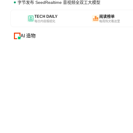
字节发布 SeedRealtime 音视频全双工大模型
TECH DAILY
阅读榜单
每日内容报纸化
每周热文看这里
AI 造物