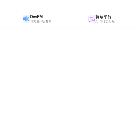
DevFM
智写平台
当天资讯听着看
AI 创作更轻松