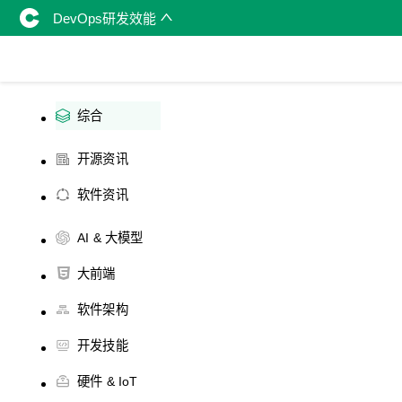
DevOps研发效能
综合
开源资讯
软件资讯
AI & 大模型
大前端
软件架构
开发技能
硬件 & IoT