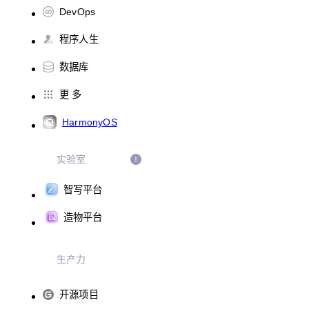
DevOps
程序人生
数据库
更 多
HarmonyOS
实验室
智写平台
造物平台
生产力
开源项目