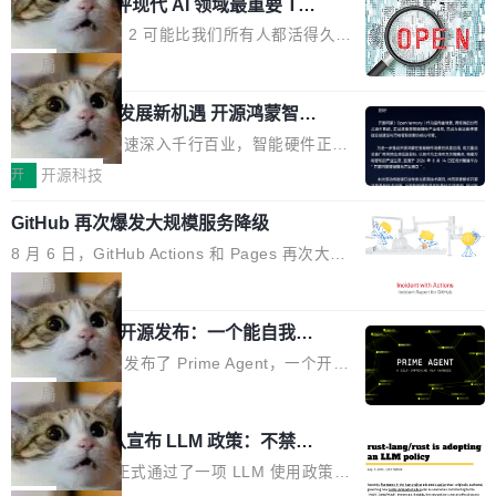
业化营销服务的需求从未如此迫切。 但市场扩容
xAI 前工程师评现代 AI 领域最重要 Top
n 这条推文引发了广泛讨论。他不是在说风凉
巧机身有效提升市面主流标准A...
3 开源项目
的同时,服务商的竞争逻辑正在改变。2026年Top
话，他是说出了一个圈内人尽皆知但很少公开捅
Flash Attention 2 可能比我们所有人都活得久。
Agency年度合辑的观察指出,“产品”这个离消费
破的事实。 Jordan 随后补充了一句软化声明：
这句话不是来自某个技术博客，而是出自 Hieu
局
者最近的载体,在整个品牌营销层面的权重显著变
「我不认为这些会议上大部分论文都在过度宣传
Pham 的一条推文。Hieu Pham 是谁？他是 xAI
高了。全域营销服务商的竞争正在从规模转向深
或造假。问题是，作为读者，如果你筛选出那些
共商智能硬件发展新机遇 开源鸿蒙智能
的早期工程师之一，在 Grok 训练基础设施团队
度,案例厚度、全域覆盖、多线协同...
硬件开发者日杭州站即将举行
看起来最令人兴奋的论文，那它们大部分都是过
工作过。近日他在 X 上发了一条帖子，列出了他
随着万物智联加速深入千行百业，智能硬件正从
度宣传的。」 这才是真正的痛点。不是所有论文
认为现代 AI 领域最重要的三个开源项目。 第一
单点设备迈向智能化、网联化、协同化发展。作
开
开源科技
都有问题，是最吸引眼球的那批论文最有问题。
个名字毫无悬念：Flash Attention 2。 Hieu 的
为面向全场景、跨终端的分布式操作系统，开源
他引用的帖子来自 Mathew Shen，一位 ICLR 2
理由很具体。FA 系列不需要解释，但 FA2 是他
GitHub 再次爆发大规模服务降级
鸿蒙通过统一技术底座和分布式能力，为不同类
026 的读者：「看了篇 ...
认为最重要的一个——复杂度恰到好处，刚好能
型智能设备的开发、连接与互联提供关键支撑，
8 月 6 日，GitHub Actions 和 Pages 再次大规
驱动你去学 CuTe，但还没被那些"邪恶的" Hopp
也为产业链企业探索产品创新与商业增长打开新
模服务降级，Actions 完全不可用超过 5 小时，
局
er++ 优化所淹没，足够容易修改和适配。 更关
的空间。 8月14日，开源鸿蒙智能硬件开发者日
webhook 停发，连自托管 runner 也因调度层故
键的是 FA2 的持久性...
（OHDD：OpenHarmony Hardware Develope
Prime Agent 开源发布：一个能自我改
障无法工作。Pages、Copilot code review、C
进的编程 Agent，ARC-AGI 3 超越人类
r Day）将在杭州启航。活动面向智能硬件产业
opilot coding agent 全部受影响。从检测到完全
Prime Intellect 发布了 Prime Agent，一个开源
专家基线
链企业和开发者，邀请行业专家与资深技术顾
恢复，大约 12 小时。 这是 2026 年 8 月的第六
的编程 Agent Harness，核心设计围绕两个抽
局
问，围绕开源鸿蒙技术能力、设备适配、芯片适
起事故，其中四起与 AI/Copilot 服务相关。 Git
象：Recursive Language Model（RLM）和 C
配、功耗与稳定性调优、兼容性测评及统一互联
Rust 项目团队宣布 LLM 政策：不禁
Hub 员工 kdaigle 在 HN 讨论中贴出了一组数
ontinual Harness。在 ARC-AGI 3 基准测试
等内容展开系统讲解和实战交流，帮助企业进一
止，但你要承认哪些代码不是你写的
据：2025 年全年 10 亿次 commit。现在，每周
上，Prime Agent + Opus 5 的组合达到了 95.
Rust 语言项目正式通过了一项 LLM 使用政策，
步了解开源鸿蒙在智能...
2.75 亿次，全年预计 140 亿次。GitHub...