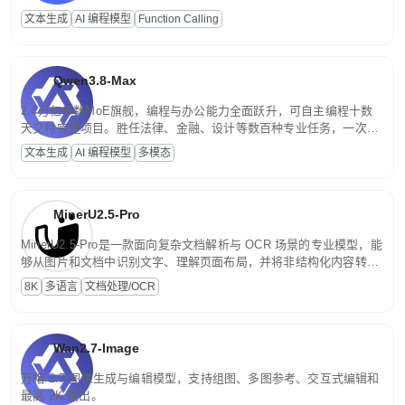
高并发、轻量化任务，适合日常对话、内容创作、基础 RAG、批量
文本生成
AI 编程模型
Function Calling
文案处理等普惠刚需场景。
Qwen3.8-Max
2.4万亿参数MoE旗舰，编程与办公能力全面跃升，可自主编程十数
天交付完整项目。胜任法律、金融、设计等数百种专业任务，一次对
话端到端交付生产级成果。原生视觉理解贯穿规划、执行与验证全流
文本生成
AI 编程模型
多模态
程，支持超长文档与长视频的深度语义解析。长程任务中自主规划与
闭环迭代，持续进化。
MinerU2.5-Pro
MinerU2.5-Pro是一款面向复杂文档解析与 OCR 场景的专业模型，能
够从图片和文档中识别文字、理解页面布局，并将非结构化内容转换
为便于存储、检索和二次处理的结构化结果。
8K
多语言
文档处理/OCR
Wan2.7-Image
万相 2.7 图像生成与编辑模型，支持组图、多图参考、交互式编辑和
最高 2K 输出。