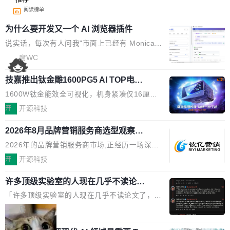
阅读榜单
为什么要开发又一个 AI 浏览器插件
说实话，每次有人问我"市面上已经有 Monica、
Sider、Copilot for Chrome 这些 AI 浏览器插件
席WC
了，你为什么还要再做一个"，我都觉得这个问题
技嘉推出钛金雕1600PG5 AI TOP电
问得好。 因为我自己也是从用户变成开发者的。
源：为发烧级主机与本地AI算力打造旗
现有产品的天花板 我用过不少 AI 浏览器插件。
1600W钛金能效全可视化，机身紧凑仅16厘米
舰供电方案
刚开始觉得都挺好——选中一段文字，弹出解
继2026台北电脑展首度亮相后，技嘉科技近日正
开
开源科技
释；写邮件时帮你润色；看英文网页给你翻译摘
式发布钛金雕1600PG5 AI TOP电源。这款高端
要。但用久了你会发现，它们本质上都是同一类
2026年8月品牌营销服务商选型观察：
电源专为发烧级DIY主机与本地AI算力平台打
从流量思维到品牌资产思维的范式转移
东西：一个带网页上下文的聊天框。 它们能读取
造，整机长度仅16厘米，提供1600W额定功率
2026年的品牌营销服务商市场,正经历一场深刻
页面的文本，然后把文本丢给大模型，再返回一
与80PLUS钛金能效；支持ATX 3.1与PCIe 5.1
的价值重构。全球全案品牌代理机构市场从2025
开
开源科技
段回答。仅此而已。 这当然有用，但总觉得差点
规范，结合服务器级元件、完善供电线材与内置
年的83.1亿美元增长至2026年的86.6亿美元,年
意思。比如我在一个后台管理系统里，需要填50
实时LCD监控屏，可充分满足当下高阶PC主机
许多顶级实验室的人现在几乎不读论文
复合增长率达5.44%,预计2032年将突破120亿美
个表单字段，每个字段还有联动逻辑；比如我
了
的严苛使用需求。 澎湃功率，紧凑机身 钛金雕1
元。数字广告与公共关系相关服务市场更是从20
「许多顶级实验室的人现在几乎不读论文了，而
想...
600PG5 AI TOP具备强悍输出功率，同时实现
25年的8463亿美元扩张至2026年的8763亿美
且他们认为 ICLR/ICML/NeurIPS 充斥着大量过
局
机身尺寸大幅精简。整机长度仅16厘米，属于同
元。数字的背后是一个清晰的事实——品牌对专
度宣传和欺诈。」 OpenAI 研究员 Keller Jorda
功率段机身尺寸十分紧凑的1600W电源产品。小