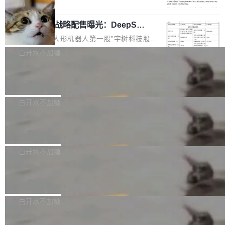
5% RHAE Best@1，超过了 ARC 报告的人类专
覆盖 rust-lang/rust 单一仓库的代码贡献。这不
局
家基线 95.4%。 不是又一个 coding agent 包装
是项目级别的官方立场，目前由五个团队采纳，
宇树科技 IPO 战略配售曝光：DeepSe
器 Prime Agent 的架构和市面上大多数 coding
但它可能是主流开源项目中关于 AI 辅助贡献最
ek 获配 93.3 万股，锁定 36 个月
agent 有本质区别。大多数 agent harness 的设
细致的一份规则。 政策的核心只有一句话：LLM
8月6日晚间，“人形机器人第一股”宇树科技股份
计是基于早期模型的能力—...
可以用来分析、提炼、审阅、建议，但不能用来
有限公司披露IPO发行价格及战略配售结果，杭
白开水不加糖
创作。 具体来说，LLM 生成的代码可以提交，
州深度求索人工智能基础技术研究有限公司（De
但必须满足五个条件：预先安排、非关键、高质
Docker 29.7.2 发布
epSeek）获配93.3399万股，按150.8元/股发行
量、充分测试、充分审查，并且必须披露。LLM
价格计算，认购金额约1.41亿元，股份锁定期为
Docker 29.7.2 现已发布，具体更新内容如下：
不得生成涉及安全性的关键变更，除非作者本身
36个月。 公告显示，本次宇树科技战略配售对
Bug fixes and enhancements 修复多次传递同
白开水不加糖
就是领域专家。即使如此，政策也"强烈不建
象主要包括长期投资机构、与公司业务具有战略
一环境变量时，docker service create和docker
议"这么做。 对于不披露的情况，审核者可以直
合作关系或长期合作愿景的大型企业、科创板保
Apache Fluss 毕业成为顶级项目
service update会发生 panic 的问题。docker/cl
接关闭 PR，无需解释。 政策作者 Jynn Ne...
荐人跟投子公司，以及公司高级管理人员和核心
i#7145 修复了 Docker Engine 29.7.0 中引入的
今年 7 月，Apache Fluss 的毕业提案在 Apach
员工参与设立的专项资产管理计划。其中，Dee
一个回归问题，该问题导致拉取镜像时会拒绝包
e 孵化器项目管理委员会（IPMC）投票中获得
白开水不加糖
pSeek作为与宇树科技具备战略合作关系的企
含绝对 hardlink 目标的镜像（此类镜像由某些镜
全票通过，随后获 Apache 软件基金会董事会批
业，获配股份数量占本次发行数量的2.31%。 除
像构建工具生成）。moby/moby#53305 修复了
马斯克 AI 百科项目 Grokipedia 被曝数
准。今天，Apache 软件基金会正式宣布 Apach
DeepSeek外，腾讯旗下上海启善投资有限公司
月未更新
Docker Engine 29.7.0 中引入的一个回归问
e Fluss 孵化毕业，成为 Apache 顶级项目（TL
埃隆·马斯克推出的AI百科项目 Grokipedia 被曝
获配9...
题，该问题可能导致在旧版 Linux 内核...
P）！这一里程碑不仅标志着 Fluss 迈入新的发
长期停止内容更新，未能实现其作为“AI版维基百
白开水不加糖
展阶段，也将进一步推动流式存储、实时湖仓与
科”替代品的目标。 据 Lawfare 最新调查，自今
AI 数据基础加速融合，为实时数据基础设施的发
Solon I18n：三种解析器，零样板代码
年4月以来，Grokipedia 页面更新功能基本停