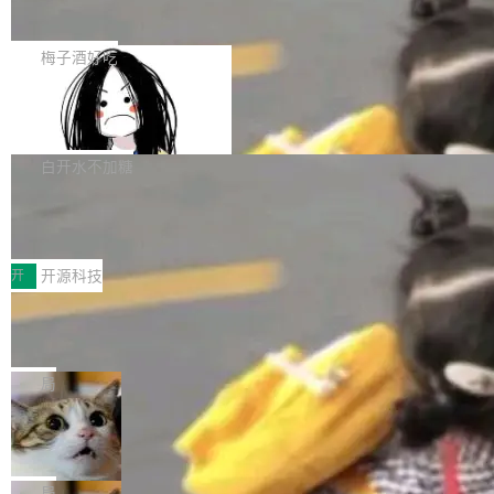
展开启新的篇章。
滞，过去三个月内没有任何条目完成更新，用户
如果你在 Spring Boot 里做过国际化，流程大概
提交的编辑请求也长期处于待处理状态。 Groki
是这样的：配 MessageSource 的 Bean、写 R
梅子酒好吃
pedia 于去年底上线，定位为由人工智能生成内
eloadableResourceBundleMessageSource、
容的百科平台，被马斯克视为传统众包百科网站
Apache Doris 4.1 全面增强 Iceberg：
声明 LocaleResolver、注册 LocaleChangeInt
支持 UPDATE、MERGE INTO 与 Iceb
维基百科的替代方案。Lawfare 调查发现，无论
erceptor…五六步之后才能看到第一行翻译文
Apache Doris 4.1 要补齐的，正是缺失的那一
erg V3
热门页面还是低关注度页面，均未出现近期更
本。 Solon 换了个方式。整个 i18n 模块围绕三
半。在已有查询能力的基础上，Doris 进一步支
白开水不加糖
新，相关问题并非局限于特定领域，而是在不同
个解析器、一个注解、一个工具类展开——没有
持了 UPDATE、DELETE、MERGE INTO 等数
主题和访问量页面中普遍存在。 调查人员最初认
XML、没有拦截器注册、没有样板配置。 资源
Testin XAgent：CIO智能测试落地指南
据修改操作、完整的表结构管理与分区演进，以
为，Grokipedia可能只是限...
文件的约定 把文件放到 resources/i18n/ 下： r
及 rewrite_data_files、expire_snapshots 等日
7月30日，TiD2026质量竞争力大会在北京中关
esources/i18n/messages.properties ...
常维护操作，并完整支持 Iceberg V3 格式。
村国家自主创新示范区会议中心开幕。本届大会
开
开源科技
由中关村智联软件服务业质量创新联盟主办，以
让非法状态不可表示：一篇关于 ADT
“智构可信·质创未来——AI原生时代的质量新范
的帖子在 Reddit 火了
式”为主题，直面AI从实验室走向规模化产业落地
有一种东西，一旦用过就回不去了。Alex Fedos
的核心质量命题。会上，《2026智能研发生产力
eev 管它叫"软件设计的基石"。 他说的东西不新
局
工具选型手册》发布，Testin云测的Testin XAge
鲜——代数数据类型（ADT），尤其是和类型
Cloudflare 开源内部企业 AI 平台 Clou
nt智能测试系统入选AI测试领域代表产品。对CI
（sum type）。但他说清楚了一件事：这不是类
dflare OS
O而言，这提示了一个转变：AI测试正在从效率
型系统的学术体操，是日常编码的思维方式。 文
Cloudflare 发布了一个开源项目 Cloudflare O
工具升级为企业的质量基础设施。 CIO面对的新
章从一个简单的例子切入。一个网站的深色主题
S。如果你只看官方博客，你会觉得这是又一
局