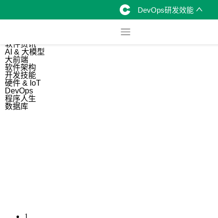
DevOps研发效能
综合
开源资讯
软件资讯
AI & 大模型
大前端
软件架构
开发技能
硬件 & IoT
DevOps
程序人生
数据库
1