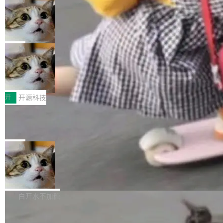
现实 过去两年，CIO们的焦虑清单上多了两项：
设置，如果用布尔值 + 可空字段来表示——bool
个"AI 知识库 + 聊天机器人"——每个大厂都在
一是如何让大模型和智能体应用安全地从PoC走
ean 表示是否可切换，nullable 的默认模式、浅
Deno 团队开源 Celld，可自托管的分
做，没什么新鲜的。 但 Kenton Varda 在 Twitte
向生产，二是如何让测试团队跟得上AI应用...
布式 Durable Objects
色方案、深色方案——会产生大量无意义的组
r 上把事情说清楚了： 今天我们发布了 Cloudfla
Ryan Dahl 领导的 Deno 团队推出了最新开源项
合。方案缺了、配置冲突了、全 null 了。要知道
re OS，一个带连接器的聊天机器人，跟其他所
目 Celld，一个能在自己机器上运行 Cloudflare
局
哪些组合有效，作者说，你得靠"文档、校验、或
有科技公司做的一样。只不过，实际上它不一
Workers 和 Durable Objects 的守护进程。 设
者部落知识"。 换个写法。Rust 的 enum，两个
样。这是 Sandstorm.io 的重制版，我十年前的
鲁大师7月新机性能/流畅/AI榜：vivo夺
计思路很直接：每个对象是一个独立的 SQLite
变体：Switchable...
性能、流畅双第一，三星Galaxy Z系列
那个创业公司。不同的是，这次它构建在 Cloudf
数据库，按名称寻址，复制到你自己的 S3 兼容
2026年7月的手机市场，由于存储等硬件成本暴
新折叠缺席
lare Workers 上——我花了九年时间搭建的平台
存储库里。节点之间只通过这个存储库协调——
增，手机厂商的日子也不好过啊，新机速度明显
开
开源科技
——并且深度集成了 AI。这基本上是我十年秘密
没有控制平面，没有共识协议。每个对象自带一
放缓，因此硝烟味淡了许多。新机参数规格除开
计划的顶峰。 十年前，Ken...
个小型数据库，应用天然按分片构建，单个数据
Zed 推出 DeltaDB，一个记录 commit
高价的三星折叠（三星Galaxy Z Fold8 Ultra / Z
之间所有操作的版本控制系统
库的竞争和爆炸半径问题在设计层面就被消除
Fold8 / Z Flip8）外，其余要么是中低端机器，
Zed 编辑器团队发布了新项目——DeltaDB，一
了。 闲置的 cell 会休眠到几乎不占资源。当 cel
例如iQOO Z11i、REDMI Note 17、REDMI No
个在 git commit 之间记录每一次编辑操作的版
局
l 迁移或唤醒时，新宿主从 S3 恢复 SQLite 数据
te 17 Pro、OPPO K15，要么是vivo X300 E这
本控制系统。目前处于 Early Access 阶段。 De
库继续执行。存储库是持久化的唯一真相...
样的次旗舰。 Galaxy Z Fold8 Ultra / Z Fold8 /
SpaceXAI 单季资本开支达 183 亿美元
ltaDB 的核心思路直接写在 landing page 最显
Z Flip8三款折叠屏新机均在7月22日发布，且全
眼的位置：「Software is made between com
根据风险投资人Tomer Tunguz 博客（VC 分
部搭载骁龙8 Elite Gen5 for Galaxy，它们本该
mits」——软件是在 commit 之间写出来的。git
析）披露的最新分析与第二季度业绩报告，Spac
白开水不加糖
是7月性...
只记录了你提交的最终状态，但真正的工作过程
eXAI在上个季度的总资本支出飙升至183.7亿美
——打字、删改、试错、agent 对话——都在 co
Meta 发布终端编程 Agent“Muse Cod
元。其中，绝大部分资金被直接用于 AI 领域，