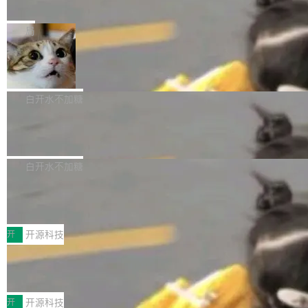
e” 和 Muse Spark 1.2 模型
mmit 之间的空隙里丢失了。 DeltaDB 要做的就
金额高达158.3亿美元，这一单项投入已经逼近
Meta 今天发布了两款 AI 产品：Muse Code，
是把这段空隙补上。 回退到任何一次编辑：Delt
微软同期总资本开支的四成。 与亚马逊、Alpha
一个在终端里运行的编程 agent；Muse Spark
局
aDB 捕获 commit 之间的每一次操作，...
bet、微软以及 Meta 等传统科技巨头相比，Spa
1.2，驱动这个 agent 的新模型。一句话概括：
ceXAI的资金消耗速度尤为引人瞩目。然而，支
美团开源 LoHoSearch，用知识图谱校
你可以用 curl -fsSL https://dev.meta.ai/install.
准 AI 能力认知
撑庞大支出的资金来源却呈现出截然不同的面
sh | bash 安装一个能在大项目里自动规划、写
机器出题的前提，是让机器拥有全局视野。整个
貌。数据显示，微软和 Meta 主要依托充沛的经
代码、验证结果的 AI 终端工具。 据介绍，Muse
构建流程可以分为四个环节：建图 → 控制难度
白开水不加糖
营现金流来覆盖资本开支，其资本支出覆盖率分
Code 是 Meta 的编程 agent 产品。它和市场上
→ 质量把关 → 数据概览。
别达到155% 和106%;而SpaceXAI的经营现金
腾讯开源 UCL-MPComm 通信库
已有的终端编程 agent 在设计理念上有几个明显
流仅能覆盖资本开支的12...
的差异点。 异步后台 agent：Muse Code 有一
腾讯网平团队宣布开源了 UCL-MPComm 通信
个主 agent 循环，外加一组后台 agent。这些后
库，并将作为transport接入Mooncake TENT。
白开水不加糖
台 agent...
该通信库针对AI Memory池化场景的数据传输需
CoStrict入选工信部2025人工智能应用
求进行了深度优化，能够实现数据中心内大规模
典型案例
计算节点间多种内存类型的高性能通信。 UCL-
近日，工信部科技司公示《2025人工智能应用典
MPComm将作为一种传输引擎接入Mooncake T
型案例入选名单》，深信服“面向企业研发场景的
开
开源科技
ENT，实现零拷贝传输性能提升30%、非零拷贝
开源 AI 编程平台 CoStrict 应用”凭借卓越的技术
传输性能最高提升5倍。UCL-MPComm底层基
深信服AI算力网关入选工信部人工智能
创新与落地成效成功入选。 全链路私有化部署，
应用典型案例！
于自研UCL-Engine通信引擎，后续腾讯网平将
助力企业AI研发安全落地 当前，越来越多企业已
前不久，工业和信息化部正式发布《2025年人工
持续开源更多基于UCL-Engine的高性能通信组
经开始引入 AI Coding 工具，通过调用公有云模
智能应用典型案例名单》，集中展示人工智能在
开
开源科技