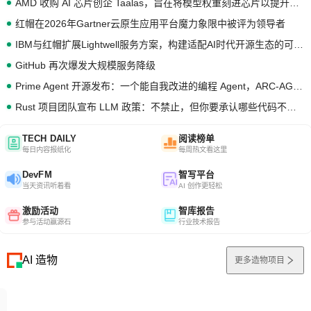
AMD 收购 AI 芯片创企 Taalas，旨在将模型权重刻进芯片以提升推理性能
红帽在2026年Gartner云原生应用平台魔力象限中被评为领导者
IBM与红帽扩展Lightwell服务方案，构建适配AI时代开源生态的可信基础设施
GitHub 再次爆发大规模服务降级
Prime Agent 开源发布：一个能自我改进的编程 Agent，ARC-AGI 3 超越人类专家基线
Rust 项目团队宣布 LLM 政策：不禁止，但你要承认哪些代码不是你写的
TECH DAILY
阅读榜单
每日内容报纸化
每周热文看这里
DevFM
智写平台
当天资讯听着看
AI 创作更轻松
激励活动
智库报告
参与活动赢源石
行业技术报告
AI 造物
更多造物项目