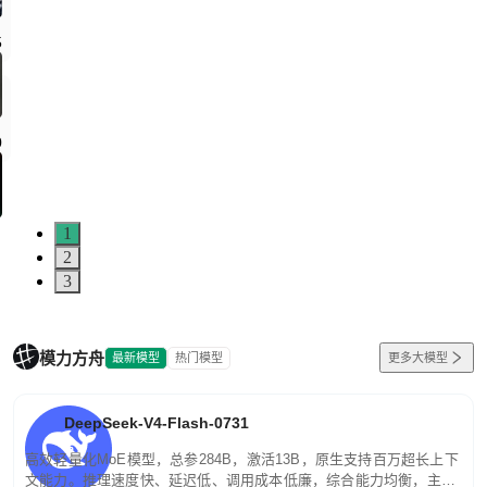
1
2
3
模力方舟
最新模型
热门模型
更多大模型
DeepSeek-V4-Flash-0731
高效轻量化MoE模型，总参284B，激活13B，原生支持百万超长上下
文能力。推理速度快、延迟低、调用成本低廉，综合能力均衡，主打