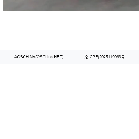
代码检索手段（如关键词匹配、目录遍历）仅能
在语法层面完成文本定位，难以触及代码的语义
内涵与结构关联，导致开发者使用代码智能体在
理解大规模代码仓时面临显著"代码仓理解"瓶
颈。 代码仓深度理解服务（以下简称" CodeBas
e深度理解服务"）是华为云码道（CodeA...
©OSCHINA(OSChina.NET)
京ICP备2025119063号