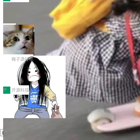
件。 腾讯网平团队在UCL-MPComm中实现了一
型或企业内部部署模型提升研发效率。但随着 AI
各领域的应用成果，覆盖技术底座、行业赋能、
个独立于业务线程的全局通信引擎（Engine），
Coding 从个人辅助工具逐步走向团队级、组织
Jeff Dean 离开 Google：一个时代的结
产品应用、支撑保障、专题等五大方向。深信服
并实...
束，一个实验室的开始
级应用，企业在规模化落地过程中，对安全性、
AI算力网关（AI创新平台）成功入选！ 随着各行
Google 员工编号 20。MapReduce 作者之一。
可控性和代码质量提出了更高要求。 首先是数据
各业的Agent走向规模化建设，算力构成形态逐
Bigtable 作者之一。TensorFlow 的作者之一。
局
安全与合规要求。对于大多数普通研发场景，公
渐丰富，用户关注的重点也在发生变化：不只是
Gemini 的架构师。Google 首席科学家。 Jeff D
有云模型能够满足快速试用和效率提升的需求。
让AI用起来，还要进一步看清混合算力时代下，
🔥 SolonCode v2026.8.4 发布：界面
ean 在 Google 工作了 27 年后，宣布离职。 他
但对于金融、能源、医疗等对数据安全要求较...
字体可调、22 种语言、记忆搜索增强
Token花在哪里、算力是否被充分利用，以及持
不是一个人走。一同离开的还有 Sanjay Ghema
打开终端就能上岗的全中文编码智能体，这一轮
续增长的AI成本该如何优化。 深信服AI算力网关
wat（Google 员工编号 23，Jeff Dean 二十多
把「看得清、用母语、记得住」三件事一次补
梅子酒好吃
正是围绕这些实际问题，从Token治理和成本治
年的编程搭档，MapReduce 和 Bigtable 的共同
齐。 SolonCode 是什么 SolonCode 是杭州无
理两个方面，让用户的每一份算力都看得清、管
作者）、Quoc Le（Google 大脑核心成员，Se
让“代码语义理解”深度释放AI Coding
耳科技研发的企业级终端编码智能体——一位全
得住、用得稳、省得下、更安全！ 一、从现在开
价值潜能：华为云码道（CodeArts）
q2Seq 和 DocAI 的共同发明人）以及 Oriol Vin
中文驱动的数字员工，自主理解需求、规划步
一、代码仓深度理解技术的作用与价值 在软件工
始，Token使用一目...
代码仓技术解析
yals（Gemini 联合负责人，AlphaSta...
骤、编写代码。不挑模型、不挑平台，curl 一行
程实践中，代码仓是企业核心知识资产的主要载
开
开源科技
装完即用。 开源地址：Gitee · GitCode · GitHu
体。企业级代码仓库通常包含数十万乃至数百万
b 安装 支持 Java 8+（8~26）、macOS / Linu
个文件，其规模远超单次模型调用可承载的上下
x / Windows / Harmony PC。 # macOS / Linu
文窗口。随着项目规模的持续扩张与代码历史的
x / Harmony PC curl -fsSL https://solon.noea
不断累积，代码仓中的模块关系、接口契约、业
r.org/solon...
务逻辑等关键信息往往分散于数十乃至数百个文
件之中，形成高度复杂的知识关联网络。传统的