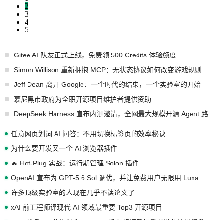
2
3
4
5
Gitee AI 队友正式上线，免费领 500 Credits 体验额度
Simon Willison 重新拥抱 MCP：无状态协议如何改变游戏规则
Jeff Dean 离开 Google：一个时代的结束，一个实验室的开始
慕尼黑市政府为全职开源项目维护者提供资助
DeepSeek Harness 宣布内测邀请，全网最大规模开源 Agent 路演现场诞生
任意网页划词 AI 问答：不用切换标签页的效率秘诀
为什么要开发又一个 AI 浏览器插件
🔥 Hot-Plug 实战：运行期管理 Solon 插件
OpenAI 宣布为 GPT-5.6 Sol 调优，并让免费用户无限用 Luna
许多顶级实验室的人现在几乎不读论文了
xAI 前工程师评现代 AI 领域最重要 Top3 开源项目