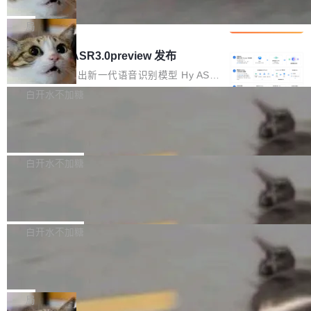
che 量化 + 权重压缩，吞吐量提升 4
代码检索手段（如关键词匹配、目录遍历）仅能
短剧部门，有互联网大厂背景。在公司内部架构
Kimi 和 GLM 是当前最强的大模型系列之一，但
1%，成本降 30%
在语法层面完成文本定位，难以触及代码的语义
调整期间，部门三次通知全员将数据从A集群迁
它们有一个共同的问题：太吃显存了。月之暗面
局
内涵与结构关联，导致开发者使用代码智能体在
移到B集群，王某都回复了"收到"。 他没有迁移
的 Kimi K 系列和智谱的 GLM 都是长上下文、M
理解大规模代码仓时面临显著"代码仓理解"瓶
腾讯混元 Hy ASR3.0preview 发布
数据。2024年9月3日下午4点，他使用此前登录
oE 架构的大模型，好用到让人上瘾，但 GPU 显
颈。 代码仓深度理解服务（以下简称" CodeBas
的账号密码进入A集群，输入了一条被程序员圈
存永远不够用。 Cloudflare 的 Workers AI 团队
腾讯混元正式推出新一代语音识别模型 Hy ASR
e深度理解服务"）是华为云码道（CodeA...
称为"删库跑路"的命令——最高管理员权限、无
一直在跑这些模型的推理。他们在官方博客上发
3.0preview。基于最新一代大语言模型 Hy3 的
白开水不加糖
需确认、强制递归删除。17个小时后，运维人员
了一篇技术文章，详细拆解了三种让大模型在 G
语言理解能力，以及融合了高精度语音识别与深
发现异常并中止进程时，89TB数据已经没了。
Pale Moon 34.3.2 发布，苍月浏览器
PU 上跑得更省、更快的技术手段——KV cache
度语义理解能力，实现了语音识别能力的全面升
删掉的是AI游戏部门的全部开发文件，包括公司
量化、模型权重压缩、以及共享 KV cache 的完
级。 根据介绍，Hy ASR3.0preview 目标在于：
Pale Moon 34.3.2 现已发布，这是一个安全更
自研的多个文生3D和...
整性保护。效果是：吞吐量提升 41%，每 token
让语音识别不再只是听清，而是真正听懂。通过
新和少量网页兼容性修复版本。 Changes/fixe
白开水不加糖
成本降低 30%，精度不变。 FP8 省的不仅是显
先理解你的语境和意图，再把准确的文字直接给
s： 实现了URL.Parse()便捷功能 对浏览器内部
存 KV cache 是推理时最吃显...
到你。从“逐字转写、单点优化”演进为“理解语
PostgreSQL 18/19 新特性深度解读
函数添加了多项边界检查，以避免潜在的越界访
境、兼容场景、一键直出”。 Hy ASR 3.0 previe
问、下溢和溢出。（DiD） 修复了加载和解析内
演讲者分享了一个有趣的实践：面对 PG 18 已
w 不要求标准普通话，方言识别覆盖粤语、吴语
容提供的字体时出现的几个问题 为避免音频加
发布的 Release Notes，他利用 AI 工具（如 Co
白开水不加糖
等 10 大方言片区和 20 余个二级小片区。在开
载、处理和播放过程中可能出现的一系列错误，
pilot）对数千条 commit 日志进行自动分析，先
源评测集中，Hy ASR 3.0 preview 在多语种的
对音频采样频率设定了下限 采样率低于 8kHz
慕尼黑市政府为全职开源项目维护者提
让模型总结出三十余条潜在特性，再逐条要求生
WER（...
供资助
（通常被认为是 "telephone"/"walkie-talkie" 音
成详细解释和代码校验，最终筛选出对用户体感
"在过去大约 10 年的大部分时间里，libexpat 的
质的最低采样率）的音频格式将被拒绝 修复了 C
最强的若干项。对于尚未正式发版的 PG 19，则
维护工作一直与我的日常工作、家务、社交生活
局
SS 圆角虚线样式中可能存在的问题 如果表单中