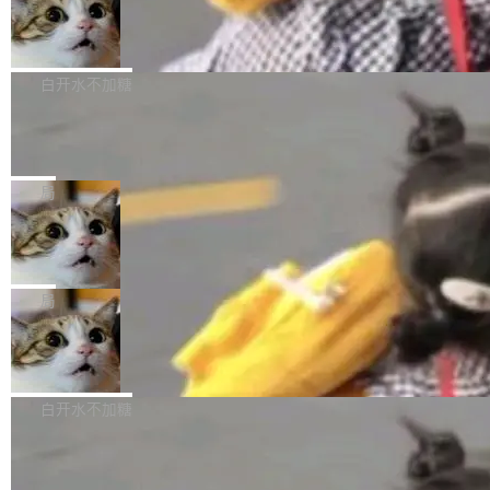
型。谁在开源赛道上领先，...
简单：开发者工具必须开源。 理由不是传统的自
商汤 SenseNova U1.5-Lite-Preview
i）在 X 上发帖： 「如果你是 Agent Harness 相
开源
由软件情怀，而是一个跟 AI agent 直接相关的
关开源项目的开发者，希望参加 DeepSeek Har
商汤科技宣布面向社区开源轻量级统一多模态模
技术判断。 两行 prompt 就能个性化任何软件 C
ness 的内测，可以回复或私信联系我。请附上
型的预览版本 SenseNova U1.5-Lite-Preview。
白开水不加糖
rawshaw 给出了两个 prompt。 第一个： "下载
GitHub id 以及开源代表作。」 DeepSeek 曾在
公告称，SenseNova U1.5-Lite-Preview并非简
某个软件的源码，在本地构建。修改 agent ...
官方招聘信息中写过一条简洁有力的公式：Mod
Ubuntu 将核心系统包从 deb 转成了 s
单的模型规模升级，而是基于 SenseNova U1
nap
el + Harness = Agent。模型负责理解和推理，
的一次系统性迭代，不仅在同一架构中贯通视觉
Ubuntu 正在把又一个核心系统包从 deb 转为 s
Harness 负责把能力落到真实环境中——调用工
理解、推理、生成与编辑，还仅以 8B-MoT 的轻
nap。这次是 hwctl——一个用来检查 Ubuntu
局
具、读写文件、管理上下文、处理错误、完成闭
量大小，将能力推进到4K、更精细的真实质感、
硬件认证状态的命令行工具。 Canonical 工程师
环。崔添翼招人的标...
更复杂的视觉控制和可持续迭代编辑。 相比 U
Dario Amodei 担心新人来 Anthropic
Alan Griffiths 在邮件列表中说得很直白：「hwc
只为金钱，不为使命
1，U1.5-Lite-Preview 在以下方向上带来了显著
tl 是一个 Ubuntu 专有的包，它和它的依赖项都
顶级 AI 研究员在两家公司之间来回跳，中间只
提升： 原生支持4K图像生成； 更精细的局部纹
是 Ubuntu 专有的，不会用在其他发行版上。」
隔了几天。 Lilian Weng 上周刚宣布因健康原因
局
理、细节与真实世界质感； 更准确的中英文文字
所以 deb 版本的受众实际上为零。既然只有 Ub
离开 Thinking Machines Lab，说自己作为联合
生成与复杂版式组织； 更稳定的图...
untu 用户在用，那用 snap 打包就没什么可纠结
FFmpeg 9.0 发布
创始人的角色「太累了」。几天后，The Inform
的。 从 deb 到 snap 的迁移路径 hwctl 是 rust-
ation 就曝出她将重回 OpenAI，负责递归自我
FFmpeg 9.0 现已发布，包含多项改进。官方更
hwlib 硬件 API 库的一部分，命令行工具负责查
改进方向的研究。她是 Thinking Machines 过
新日志列出的 9.0 版本主要更新内容如下： 扩
白开水不加糖
询 Ubuntu 的硬件认证数据库。...
去一年内第四个离开的联合创始人。 这家由前
展 AMF 色彩转换器 (vf_vpp_amf) 的 HDR 功能
OpenAI CTO Mira Murati 创立的公司，连创始
DeepSeek V4 Flash 单日消耗 8 万亿 t
MP4 muxer 中支持 LCEVC 音轨复用 Playdate
okens 登顶热搜
团队都留不住。 但 Thinking Machines 不是唯
视频编码器和多路复用器 添加 v360_vulkan filt
8 万亿 tokens。一天。一家公司的消耗。 Open