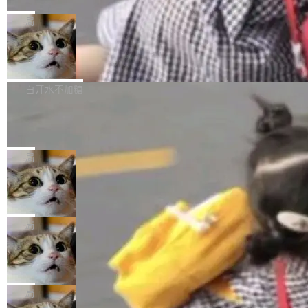
C版的产品，搭载“人机双写”重磅功能——你写
全球知名开源多媒体框架 FFmpeg 今天正式发
给 OpenAI 总法律顾问 Che Chang 发了封邮
你的，AI写AI的，同屏协作互不干扰。一句话让
布了 9.0 版本。这个版本除了带来新一代音视频
局
件，附了一封长信，要求 OpenAI 配合调查前苹
AI帮你干活，现在开启全新体验！ 温馨提示：
处理能力和硬件加速支持之外，还有一个特殊之
果员工带走机密信...
体验WorkBuddy鸿蒙PC版前，请将 HUAWEI M
亚马逊成本失控：AI 写代码烧掉 1215
处：FFmpeg 9.0 的代号是“Lei”。 这个名字，
万元，超预算 860%
atePad Edge 升级至 HarmonyOS 6.1.0.135S
来自中国开发者雷霄骅（Lei Xiaohua）。 对于
外媒近日曝光了亚马逊的多份内部报告显示，AI
P9 patch03及以上版本。 *升级路径：设置 > 搜
很多中国音视频开发者而言，这个名字并不陌
导致公司在多个项目上超支。《金融时报》报道
白开水不加糖
索“软件更新” > 检查更新，即可搜索新版本，下
生。十年前，他通过大量中文技术文章、源码分
称，仅一个项目的成本超支就高达 180 万美元
载安装完成升级即可。 没有...
析和开源示例，让一代开发者第一次真正理解 F
Hugging Face CEO 发声：中国正在开
（约合人民币 1215 万元）。 具体来说，一名工
源模型上碾压我们
Fmpeg，也成为很多人进入音视频开发领域的
程师借助 Anthropic 旗下 Claude Sonnet 模型
"他们正在开源模型上碾压我们。" Hugging Fac
“启蒙老师”。 而今年，恰好是雷霄骅离世十周
编写程序，目标是完成电商平台作者信息与商品
e CEO Clément Delangue 在 CNBC 的采访里
局
年。FFmpeg 社区最终选择用一个大版本的名
列表的数据匹配 —— 一项常规的数据处理任
没有拐弯抹角。他说中国正在赢得 AI 竞赛，而
字，留下了这份纪念。 雷霄骅曾是中国传媒大学
务，最终却产生了 180 万美元的账单，实际支出
当 AI agent 把源码变成了最好的扩展系
且按目前的速度，中国 AI 工具预计在今年底或
数字电视技术方向的博士生，长期从事视频、音
统，开发者工具必须开源
超出原定预算 860%。 更令人意外的是，该项目
2027 年就能追上美国前沿实验室的水平。 Dela
五年前，David Crawshaw 问过很多软件工程师
频技...
最终并未成功落地，而高额算力消耗持续运行长
ngue 把原因归结为一件事：开放协作。中国的
一个问题：你写过什么给自己用的程序？答案几
局
达 5 个月，公司直到财务对账时才察觉异常。这
AI 开发者在一个共享和协作的生态里加速迭代，
乎都是没有。工程师们整天用别人写的程序写程
意味着一个无人看管的 AI 程序，在近半年时间
而美国模型厂商在"闭门造车"。他的原话是 "buil
DeepSeek Harness 宣布内测邀请，全
序给别人用。偶尔有人自己写个博客系统、智能
里日夜不停地"烧钱"。 复盘显示，...
网最大规模开源 Agent 路演现场诞生
ding in silos"——各自为战，互不通气。 这个判
家居控制、家庭实验室，都算稀奇事。 Crawsh
一条内测招募帖，发出去的时候大概没人想到它
断从他嘴里说出来分量不同。Hugging Face 是
aw 是 Shelley 的作者，一个开源 AI coding age
会变成一场开源 Agent 生态的路演。 8月1日，
局
全球最大的开源 AI 平台，上面跑着上百万个模
nt。他最近在博客上写了一篇文章，核心论点很
DeepSeek Harness 团队负责人崔添翼（tiany