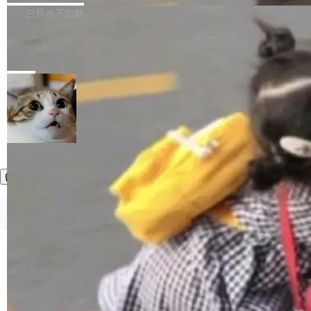
正，才能成为机器能理解的高质量数据。医学影
理工具。它可以查看，转换，编辑和分类所有主
白开水不加糖
像AI落地最昂贵的环节，不是算法，是专业医生
流格式的电子书。Calibre 是个跨平台软件，可
的时间。 张医生是某三甲医院放射科副主任医
SwiftUI 问世七年了，为什么开发者还
以在 Linux、Windows 和 macOS 上运行。 Cal
师，牵头一项腹部肌肉影像课题。他需要在数百
在骂它？
ibre 9.12 现已正式发布，此次更新内容如下：
Yakov Manshin 发了一期长达 40 分钟的 YouT
张CT影像上完成像素级精细分割，让系统"...
新功能 macOS：在 Connect/Share 按钮中添加
ube 视频，标题是"SwiftUI 七年后：一个平庸的
局
通过 AirDop 共享书籍的功能 Content server：
故事"。视频核心观点很简单：SwiftUI 发布七年
支持可向服务器后端添加新端点的插件 Edit boo
了，仍然像一个永久公测版。 Manshin 从数据
k：Compress images：添加将 GIF 图像转换为
流、布局系统、API 稳定性、性能、跨平台五个
加载更多
JPEG/WebP 的选项 ToC Editor：添加一个按
维度逐一批判了 SwiftUI。最让人印象深刻的一
钮，用于对目录中的条目进...
个论据是：苹果官方的 SwiftUI 教程项目 Land
marks，用最新 Xcode 在最新 macOS 上构建
运行，出来的效果是坏的——侧边栏按钮大小不
一，界面错位。他说这个问题"两年前就发现了，
©OSCHINA(OSChina.NET)
京ICP备2025119063号
至今没变"。 数据流方面，Manshin 指出 SwiftU
I 的属性包装器演进史...