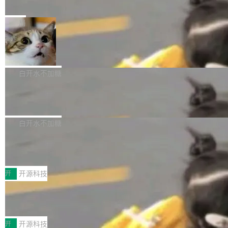
e” 和 Muse Spark 1.2 模型
mmit 之间的空隙里丢失了。 DeltaDB 要做的就
金额高达158.3亿美元，这一单项投入已经逼近
Meta 今天发布了两款 AI 产品：Muse Code，
是把这段空隙补上。 回退到任何一次编辑：Delt
微软同期总资本开支的四成。 与亚马逊、Alpha
一个在终端里运行的编程 agent；Muse Spark
局
aDB 捕获 commit 之间的每一次操作，...
bet、微软以及 Meta 等传统科技巨头相比，Spa
1.2，驱动这个 agent 的新模型。一句话概括：
ceXAI的资金消耗速度尤为引人瞩目。然而，支
美团开源 LoHoSearch，用知识图谱校
你可以用 curl -fsSL https://dev.meta.ai/install.
准 AI 能力认知
撑庞大支出的资金来源却呈现出截然不同的面
sh | bash 安装一个能在大项目里自动规划、写
机器出题的前提，是让机器拥有全局视野。整个
貌。数据显示，微软和 Meta 主要依托充沛的经
代码、验证结果的 AI 终端工具。 据介绍，Muse
构建流程可以分为四个环节：建图 → 控制难度
白开水不加糖
营现金流来覆盖资本开支，其资本支出覆盖率分
Code 是 Meta 的编程 agent 产品。它和市场上
→ 质量把关 → 数据概览。
别达到155% 和106%;而SpaceXAI的经营现金
腾讯开源 UCL-MPComm 通信库
已有的终端编程 agent 在设计理念上有几个明显
流仅能覆盖资本开支的12...
的差异点。 异步后台 agent：Muse Code 有一
腾讯网平团队宣布开源了 UCL-MPComm 通信
个主 agent 循环，外加一组后台 agent。这些后
库，并将作为transport接入Mooncake TENT。
白开水不加糖
台 agent...
该通信库针对AI Memory池化场景的数据传输需
CoStrict入选工信部2025人工智能应用
求进行了深度优化，能够实现数据中心内大规模
典型案例
计算节点间多种内存类型的高性能通信。 UCL-
近日，工信部科技司公示《2025人工智能应用典
MPComm将作为一种传输引擎接入Mooncake T
型案例入选名单》，深信服“面向企业研发场景的
开
开源科技
ENT，实现零拷贝传输性能提升30%、非零拷贝
开源 AI 编程平台 CoStrict 应用”凭借卓越的技术
传输性能最高提升5倍。UCL-MPComm底层基
深信服AI算力网关入选工信部人工智能
创新与落地成效成功入选。 全链路私有化部署，
应用典型案例！
于自研UCL-Engine通信引擎，后续腾讯网平将
助力企业AI研发安全落地 当前，越来越多企业已
前不久，工业和信息化部正式发布《2025年人工
持续开源更多基于UCL-Engine的高性能通信组
经开始引入 AI Coding 工具，通过调用公有云模
智能应用典型案例名单》，集中展示人工智能在
开
开源科技