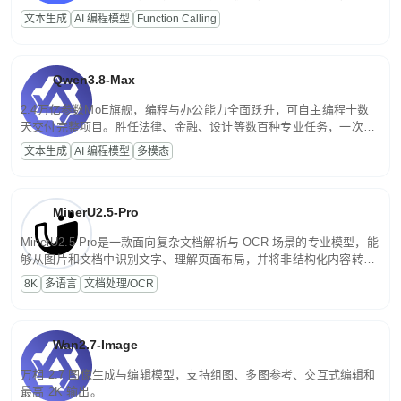
高并发、轻量化任务，适合日常对话、内容创作、基础 RAG、批量
文本生成
AI 编程模型
Function Calling
文案处理等普惠刚需场景。
Qwen3.8-Max
2.4万亿参数MoE旗舰，编程与办公能力全面跃升，可自主编程十数
天交付完整项目。胜任法律、金融、设计等数百种专业任务，一次对
话端到端交付生产级成果。原生视觉理解贯穿规划、执行与验证全流
文本生成
AI 编程模型
多模态
程，支持超长文档与长视频的深度语义解析。长程任务中自主规划与
闭环迭代，持续进化。
MinerU2.5-Pro
MinerU2.5-Pro是一款面向复杂文档解析与 OCR 场景的专业模型，能
够从图片和文档中识别文字、理解页面布局，并将非结构化内容转换
为便于存储、检索和二次处理的结构化结果。
8K
多语言
文档处理/OCR
Wan2.7-Image
万相 2.7 图像生成与编辑模型，支持组图、多图参考、交互式编辑和
最高 2K 输出。