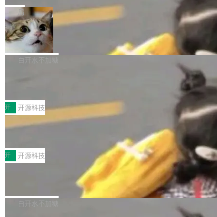
一在人才争夺战中失血的公司。六月，Google
er HE-AAC 960 解码 (DAB+) transpose_cuda
Code 在 X 上发帖：「DeepSeek Flash did 8T
局
连失两员大将：Noam Shazeer 去了 Op...
filter 添加 AMF Frame Rate Converter (vf_frc
tokens on August 1st. 5T of free usage + 3T
_amf) filter SMPTE 2094-50 元数据支持和直
NetBSD 11.0 正式发布
on OpenCode Go.」79.8 万次浏览，连带着 #
通 ProRes RAW VideoToolbox 硬件加速器 AP
DeepSeek一天消耗了8万亿# 上了微博热搜——
NetBSD 11.0 现已正式发布，这是 NetBSD 操
V ...
注意这是 OpenCode 一家的消耗。 OpenCode
作系统的第十八个主要版本。 自 NetBSD 10.1
白开水不加糖
是 Anomaly 出品的 AI 编程工具，套餐 10 美元/
以来的变化 更新亮点： 新增对 RISC-V 处理器
月。用户交了 10 美元，就能用 DeepSeek Flas
2026 ChinaJoy鸿蒙游戏增长臻享会举
架构的支持。NetBSD 11.0 是首个支持 64 位 R
办，鲸鸿动能系统呈现游戏行业解决方
h 随便写代码，按网友说法：「怎么使劲用也用
ISC-V 平台的稳定版本，涵盖一系列基于 StarFi
8月1日，2026 ChinaJoy期间，鸿蒙游戏增长臻
案
不完。」5T 来自免费额度，3T 来自 Go...
ve JH71XX 的设备，例如 VisionFive 2、PINE
享会在上海举办。鸿蒙生态的全场景智慧营销平
开
开源科技
64 STAR64，以及 QEMU。 增强了对 POSIX.1
台鲸鸿动能协同华为游戏中心，面向游戏行业开
-2024 和 C23 编程接口标准的兼容性。 compat
技嘉X3D系列再添新成员 B850 AORU
发者及生态伙伴，系统呈现了平台在游戏领域的
S ELITE X3D主板强化性能体验
_linux(8) 增强了对 Linux 系统调用的支持，包
完整能力版图——从IAP高价值用户的全周期经
面向AMD Ryzen X3D处理器玩家，技嘉X3D系
括 epoll（围绕 kqueue 实现）、POSIX 消息队
营、到IAA游戏的“买变一体”正循环、再到联运与
列主板阵容迎来新成员——B850 AORUS ELITE
开
开源科技
列、...
广告协同的全链路经营闭环，以及面向全球市场
X3D。作为面向主流高性能平台打造的全新主板
的出海增长布局。 华为终端云业务商业化销售负
Zadig v5.0 发布：AI 发布专员与 AI 审
产品，B850 AORUS ELITE X3D延续技嘉在X3
查专员上线
责人在开场致辞中表示，游戏开发者的核心诉求
D平台优化上的技术积累，旨在为游戏玩家带来
我们团队这几天最大的卡点不是 AI 写得不够
已不再是“多一个投放渠道”，而是一套能够持续
更稳定、更高效的装机选择。 B850 AORUS ELI
好，是 AI 写得太好了。 好到审查排期从两天的
白开水不加糖
驱动增长的体系。截至目前，搭载HarmonyOS
TE X3D基于AMD AM5平台打造，支持AMD Ry
活儿拖成了五天。PR 一堆起来没人敢合，发布