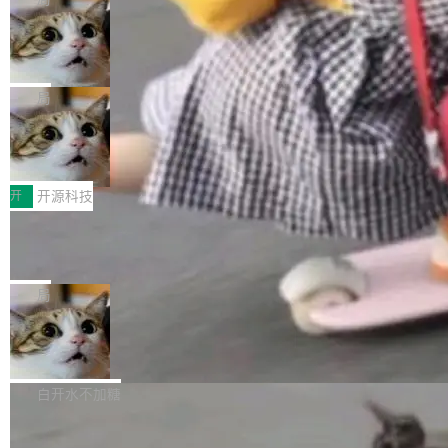
现实 过去两年，CIO们的焦虑清单上多了两项：
设置，如果用布尔值 + 可空字段来表示——bool
个"AI 知识库 + 聊天机器人"——每个大厂都在
一是如何让大模型和智能体应用安全地从PoC走
ean 表示是否可切换，nullable 的默认模式、浅
Deno 团队开源 Celld，可自托管的分
做，没什么新鲜的。 但 Kenton Varda 在 Twitte
向生产，二是如何让测试团队跟得上AI应用...
布式 Durable Objects
色方案、深色方案——会产生大量无意义的组
r 上把事情说清楚了： 今天我们发布了 Cloudfla
Ryan Dahl 领导的 Deno 团队推出了最新开源项
合。方案缺了、配置冲突了、全 null 了。要知道
re OS，一个带连接器的聊天机器人，跟其他所
目 Celld，一个能在自己机器上运行 Cloudflare
局
哪些组合有效，作者说，你得靠"文档、校验、或
有科技公司做的一样。只不过，实际上它不一
Workers 和 Durable Objects 的守护进程。 设
者部落知识"。 换个写法。Rust 的 enum，两个
样。这是 Sandstorm.io 的重制版，我十年前的
鲁大师7月新机性能/流畅/AI榜：vivo夺
计思路很直接：每个对象是一个独立的 SQLite
变体：Switchable...
性能、流畅双第一，三星Galaxy Z系列
那个创业公司。不同的是，这次它构建在 Cloudf
数据库，按名称寻址，复制到你自己的 S3 兼容
2026年7月的手机市场，由于存储等硬件成本暴
新折叠缺席
lare Workers 上——我花了九年时间搭建的平台
存储库里。节点之间只通过这个存储库协调——
增，手机厂商的日子也不好过啊，新机速度明显
开
开源科技
——并且深度集成了 AI。这基本上是我十年秘密
没有控制平面，没有共识协议。每个对象自带一
放缓，因此硝烟味淡了许多。新机参数规格除开
计划的顶峰。 十年前，Ken...
个小型数据库，应用天然按分片构建，单个数据
Zed 推出 DeltaDB，一个记录 commit
高价的三星折叠（三星Galaxy Z Fold8 Ultra / Z
之间所有操作的版本控制系统
库的竞争和爆炸半径问题在设计层面就被消除
Fold8 / Z Flip8）外，其余要么是中低端机器，
Zed 编辑器团队发布了新项目——DeltaDB，一
了。 闲置的 cell 会休眠到几乎不占资源。当 cel
例如iQOO Z11i、REDMI Note 17、REDMI No
个在 git commit 之间记录每一次编辑操作的版
局
l 迁移或唤醒时，新宿主从 S3 恢复 SQLite 数据
te 17 Pro、OPPO K15，要么是vivo X300 E这
本控制系统。目前处于 Early Access 阶段。 De
库继续执行。存储库是持久化的唯一真相...
样的次旗舰。 Galaxy Z Fold8 Ultra / Z Fold8 /
SpaceXAI 单季资本开支达 183 亿美元
ltaDB 的核心思路直接写在 landing page 最显
Z Flip8三款折叠屏新机均在7月22日发布，且全
眼的位置：「Software is made between com
根据风险投资人Tomer Tunguz 博客（VC 分
部搭载骁龙8 Elite Gen5 for Galaxy，它们本该
mits」——软件是在 commit 之间写出来的。git
析）披露的最新分析与第二季度业绩报告，Spac
白开水不加糖
是7月性...
只记录了你提交的最终状态，但真正的工作过程
eXAI在上个季度的总资本支出飙升至183.7亿美
——打字、删改、试错、agent 对话——都在 co
Meta 发布终端编程 Agent“Muse Cod
元。其中，绝大部分资金被直接用于 AI 领域，