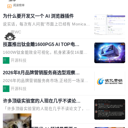
阅读榜单
为什么要开发又一个 AI 浏览器插件
说实话，每次有人问我"市面上已经有 Monica、
Sider、Copilot for Chrome 这些 AI 浏览器插件
席WC
了，你为什么还要再做一个"，我都觉得这个问题
技嘉推出钛金雕1600PG5 AI TOP电
问得好。 因为我自己也是从用户变成开发者的。
源：为发烧级主机与本地AI算力打造旗
现有产品的天花板 我用过不少 AI 浏览器插件。
1600W钛金能效全可视化，机身紧凑仅16厘米
舰供电方案
刚开始觉得都挺好——选中一段文字，弹出解
继2026台北电脑展首度亮相后，技嘉科技近日正
开
开源科技
释；写邮件时帮你润色；看英文网页给你翻译摘
式发布钛金雕1600PG5 AI TOP电源。这款高端
要。但用久了你会发现，它们本质上都是同一类
2026年8月品牌营销服务商选型观察：
电源专为发烧级DIY主机与本地AI算力平台打
从流量思维到品牌资产思维的范式转移
东西：一个带网页上下文的聊天框。 它们能读取
造，整机长度仅16厘米，提供1600W额定功率
2026年的品牌营销服务商市场,正经历一场深刻
页面的文本，然后把文本丢给大模型，再返回一
与80PLUS钛金能效；支持ATX 3.1与PCIe 5.1
的价值重构。全球全案品牌代理机构市场从2025
开
开源科技
段回答。仅此而已。 这当然有用，但总觉得差点
规范，结合服务器级元件、完善供电线材与内置
年的83.1亿美元增长至2026年的86.6亿美元,年
意思。比如我在一个后台管理系统里，需要填50
实时LCD监控屏，可充分满足当下高阶PC主机
许多顶级实验室的人现在几乎不读论文
复合增长率达5.44%,预计2032年将突破120亿美
个表单字段，每个字段还有联动逻辑；比如我
了
的严苛使用需求。 澎湃功率，紧凑机身 钛金雕1
元。数字广告与公共关系相关服务市场更是从20
「许多顶级实验室的人现在几乎不读论文了，而
想...
600PG5 AI TOP具备强悍输出功率，同时实现
25年的8463亿美元扩张至2026年的8763亿美
且他们认为 ICLR/ICML/NeurIPS 充斥着大量过
局
机身尺寸大幅精简。整机长度仅16厘米，属于同
元。数字的背后是一个清晰的事实——品牌对专
度宣传和欺诈。」 OpenAI 研究员 Keller Jorda
功率段机身尺寸十分紧凑的1600W电源产品。小