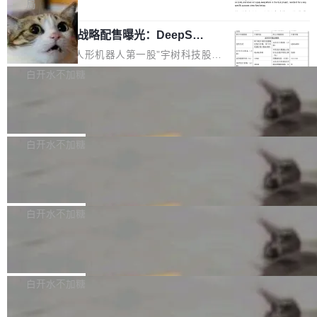
5% RHAE Best@1，超过了 ARC 报告的人类专
覆盖 rust-lang/rust 单一仓库的代码贡献。这不
局
家基线 95.4%。 不是又一个 coding agent 包装
是项目级别的官方立场，目前由五个团队采纳，
宇树科技 IPO 战略配售曝光：DeepSe
器 Prime Agent 的架构和市面上大多数 coding
但它可能是主流开源项目中关于 AI 辅助贡献最
ek 获配 93.3 万股，锁定 36 个月
agent 有本质区别。大多数 agent harness 的设
细致的一份规则。 政策的核心只有一句话：LLM
8月6日晚间，“人形机器人第一股”宇树科技股份
计是基于早期模型的能力—...
可以用来分析、提炼、审阅、建议，但不能用来
有限公司披露IPO发行价格及战略配售结果，杭
白开水不加糖
创作。 具体来说，LLM 生成的代码可以提交，
州深度求索人工智能基础技术研究有限公司（De
但必须满足五个条件：预先安排、非关键、高质
Docker 29.7.2 发布
epSeek）获配93.3399万股，按150.8元/股发行
量、充分测试、充分审查，并且必须披露。LLM
价格计算，认购金额约1.41亿元，股份锁定期为
Docker 29.7.2 现已发布，具体更新内容如下：
不得生成涉及安全性的关键变更，除非作者本身
36个月。 公告显示，本次宇树科技战略配售对
Bug fixes and enhancements 修复多次传递同
白开水不加糖
就是领域专家。即使如此，政策也"强烈不建
象主要包括长期投资机构、与公司业务具有战略
一环境变量时，docker service create和docker
议"这么做。 对于不披露的情况，审核者可以直
合作关系或长期合作愿景的大型企业、科创板保
Apache Fluss 毕业成为顶级项目
service update会发生 panic 的问题。docker/cl
接关闭 PR，无需解释。 政策作者 Jynn Ne...
荐人跟投子公司，以及公司高级管理人员和核心
i#7145 修复了 Docker Engine 29.7.0 中引入的
今年 7 月，Apache Fluss 的毕业提案在 Apach
员工参与设立的专项资产管理计划。其中，Dee
一个回归问题，该问题导致拉取镜像时会拒绝包
e 孵化器项目管理委员会（IPMC）投票中获得
白开水不加糖
pSeek作为与宇树科技具备战略合作关系的企
含绝对 hardlink 目标的镜像（此类镜像由某些镜
全票通过，随后获 Apache 软件基金会董事会批
业，获配股份数量占本次发行数量的2.31%。 除
像构建工具生成）。moby/moby#53305 修复了
马斯克 AI 百科项目 Grokipedia 被曝数
准。今天，Apache 软件基金会正式宣布 Apach
DeepSeek外，腾讯旗下上海启善投资有限公司
月未更新
Docker Engine 29.7.0 中引入的一个回归问
e Fluss 孵化毕业，成为 Apache 顶级项目（TL
埃隆·马斯克推出的AI百科项目 Grokipedia 被曝
获配9...
题，该问题可能导致在旧版 Linux 内核...
P）！这一里程碑不仅标志着 Fluss 迈入新的发
长期停止内容更新，未能实现其作为“AI版维基百
白开水不加糖
展阶段，也将进一步推动流式存储、实时湖仓与
科”替代品的目标。 据 Lawfare 最新调查，自今
AI 数据基础加速融合，为实时数据基础设施的发
Solon I18n：三种解析器，零样板代码
年4月以来，Grokipedia 页面更新功能基本停