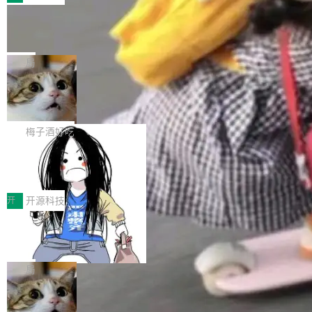
件。 腾讯网平团队在UCL-MPComm中实现了一
型或企业内部部署模型提升研发效率。但随着 AI
各领域的应用成果，覆盖技术底座、行业赋能、
个独立于业务线程的全局通信引擎（Engine），
Coding 从个人辅助工具逐步走向团队级、组织
Jeff Dean 离开 Google：一个时代的结
产品应用、支撑保障、专题等五大方向。深信服
并实...
束，一个实验室的开始
级应用，企业在规模化落地过程中，对安全性、
AI算力网关（AI创新平台）成功入选！ 随着各行
Google 员工编号 20。MapReduce 作者之一。
可控性和代码质量提出了更高要求。 首先是数据
各业的Agent走向规模化建设，算力构成形态逐
Bigtable 作者之一。TensorFlow 的作者之一。
局
安全与合规要求。对于大多数普通研发场景，公
渐丰富，用户关注的重点也在发生变化：不只是
Gemini 的架构师。Google 首席科学家。 Jeff D
有云模型能够满足快速试用和效率提升的需求。
让AI用起来，还要进一步看清混合算力时代下，
🔥 SolonCode v2026.8.4 发布：界面
ean 在 Google 工作了 27 年后，宣布离职。 他
但对于金融、能源、医疗等对数据安全要求较...
字体可调、22 种语言、记忆搜索增强
Token花在哪里、算力是否被充分利用，以及持
不是一个人走。一同离开的还有 Sanjay Ghema
打开终端就能上岗的全中文编码智能体，这一轮
续增长的AI成本该如何优化。 深信服AI算力网关
wat（Google 员工编号 23，Jeff Dean 二十多
把「看得清、用母语、记得住」三件事一次补
梅子酒好吃
正是围绕这些实际问题，从Token治理和成本治
年的编程搭档，MapReduce 和 Bigtable 的共同
齐。 SolonCode 是什么 SolonCode 是杭州无
理两个方面，让用户的每一份算力都看得清、管
作者）、Quoc Le（Google 大脑核心成员，Se
让“代码语义理解”深度释放AI Coding
耳科技研发的企业级终端编码智能体——一位全
得住、用得稳、省得下、更安全！ 一、从现在开
价值潜能：华为云码道（CodeArts）
q2Seq 和 DocAI 的共同发明人）以及 Oriol Vin
中文驱动的数字员工，自主理解需求、规划步
一、代码仓深度理解技术的作用与价值 在软件工
始，Token使用一目...
代码仓技术解析
yals（Gemini 联合负责人，AlphaSta...
骤、编写代码。不挑模型、不挑平台，curl 一行
程实践中，代码仓是企业核心知识资产的主要载
开
开源科技
装完即用。 开源地址：Gitee · GitCode · GitHu
体。企业级代码仓库通常包含数十万乃至数百万
b 安装 支持 Java 8+（8~26）、macOS / Linu
一条“删库”命令跑 17 小时，算法工程
个文件，其规模远超单次模型调用可承载的上下
师删光 89TB 数据只为干私活
x / Windows / Harmony PC。 # macOS / Linu
文窗口。随着项目规模的持续扩张与代码历史的
最高人民检察院8月4日公布了一起案件：北京一
x / Harmony PC curl -fsSL https://solon.noea
不断累积，代码仓中的模块关系、接口契约、业
名90后算法工程师王某，为了给自己接的私活腾
局
r.org/solon...
务逻辑等关键信息往往分散于数十乃至数百个文
服务器空间，删光了公司AI游戏部门的全部核心
件之中，形成高度复杂的知识关联网络。传统的
Cloudflare 分享推理优化实践：KV ca
数据。 王某2024年1月入职东城区某科技公司AI