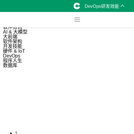
DevOps研发效能
综合
开源资讯
软件资讯
AI & 大模型
大前端
软件架构
开发技能
硬件 & IoT
DevOps
程序人生
数据库
1