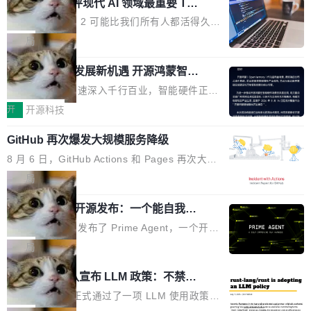
业化营销服务的需求从未如此迫切。 但市场扩容
xAI 前工程师评现代 AI 领域最重要 Top
n 这条推文引发了广泛讨论。他不是在说风凉
巧机身有效提升市面主流标准A...
3 开源项目
的同时,服务商的竞争逻辑正在改变。2026年Top
话，他是说出了一个圈内人尽皆知但很少公开捅
Flash Attention 2 可能比我们所有人都活得久。
Agency年度合辑的观察指出,“产品”这个离消费
破的事实。 Jordan 随后补充了一句软化声明：
这句话不是来自某个技术博客，而是出自 Hieu
局
者最近的载体,在整个品牌营销层面的权重显著变
「我不认为这些会议上大部分论文都在过度宣传
Pham 的一条推文。Hieu Pham 是谁？他是 xAI
高了。全域营销服务商的竞争正在从规模转向深
或造假。问题是，作为读者，如果你筛选出那些
共商智能硬件发展新机遇 开源鸿蒙智能
的早期工程师之一，在 Grok 训练基础设施团队
度,案例厚度、全域覆盖、多线协同...
硬件开发者日杭州站即将举行
看起来最令人兴奋的论文，那它们大部分都是过
工作过。近日他在 X 上发了一条帖子，列出了他
随着万物智联加速深入千行百业，智能硬件正从
度宣传的。」 这才是真正的痛点。不是所有论文
认为现代 AI 领域最重要的三个开源项目。 第一
单点设备迈向智能化、网联化、协同化发展。作
开
开源科技
都有问题，是最吸引眼球的那批论文最有问题。
个名字毫无悬念：Flash Attention 2。 Hieu 的
为面向全场景、跨终端的分布式操作系统，开源
他引用的帖子来自 Mathew Shen，一位 ICLR 2
理由很具体。FA 系列不需要解释，但 FA2 是他
GitHub 再次爆发大规模服务降级
鸿蒙通过统一技术底座和分布式能力，为不同类
026 的读者：「看了篇 ...
认为最重要的一个——复杂度恰到好处，刚好能
型智能设备的开发、连接与互联提供关键支撑，
8 月 6 日，GitHub Actions 和 Pages 再次大规
驱动你去学 CuTe，但还没被那些"邪恶的" Hopp
也为产业链企业探索产品创新与商业增长打开新
模服务降级，Actions 完全不可用超过 5 小时，
局
er++ 优化所淹没，足够容易修改和适配。 更关
的空间。 8月14日，开源鸿蒙智能硬件开发者日
webhook 停发，连自托管 runner 也因调度层故
键的是 FA2 的持久性...
（OHDD：OpenHarmony Hardware Develope
Prime Agent 开源发布：一个能自我改
障无法工作。Pages、Copilot code review、C
进的编程 Agent，ARC-AGI 3 超越人类
r Day）将在杭州启航。活动面向智能硬件产业
opilot coding agent 全部受影响。从检测到完全
Prime Intellect 发布了 Prime Agent，一个开源
专家基线
链企业和开发者，邀请行业专家与资深技术顾
恢复，大约 12 小时。 这是 2026 年 8 月的第六
的编程 Agent Harness，核心设计围绕两个抽
局
问，围绕开源鸿蒙技术能力、设备适配、芯片适
起事故，其中四起与 AI/Copilot 服务相关。 Git
象：Recursive Language Model（RLM）和 C
配、功耗与稳定性调优、兼容性测评及统一互联
Rust 项目团队宣布 LLM 政策：不禁
Hub 员工 kdaigle 在 HN 讨论中贴出了一组数
ontinual Harness。在 ARC-AGI 3 基准测试
等内容展开系统讲解和实战交流，帮助企业进一
止，但你要承认哪些代码不是你写的
据：2025 年全年 10 亿次 commit。现在，每周
上，Prime Agent + Opus 5 的组合达到了 95.
Rust 语言项目正式通过了一项 LLM 使用政策，
步了解开源鸿蒙在智能...
2.75 亿次，全年预计 140 亿次。GitHub...