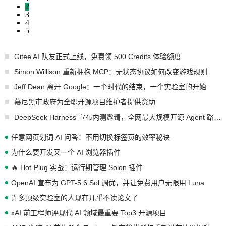
2
3
4
5
Gitee AI 队友正式上线，免费领 500 Credits 体验额度
Simon Willison 重新拥抱 MCP：无状态协议如何改变游戏规则
Jeff Dean 离开 Google：一个时代的结束，一个实验室的开始
慕尼黑市政府为全职开源项目维护者提供资助
DeepSeek Harness 宣布内测邀请，全网最大规模开源 Agent 路演现场诞生
任意网页划词 AI 问答：不用切换标签页的效率秘诀
为什么要开发又一个 AI 浏览器插件
🔥 Hot-Plug 实战：运行期管理 Solon 插件
OpenAI 宣布为 GPT-5.6 Sol 调优，并让免费用户无限用 Luna
许多顶级实验室的人现在几乎不读论文了
xAI 前工程师评现代 AI 领域最重要 Top3 开源项目