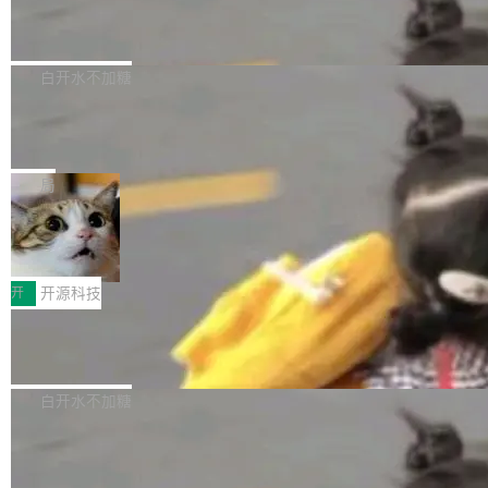
6的终端设备已突破7000万台，注册开发者数量
zen 9000/8000/7000系列处理器，并针对X3D
Dgraph v25.4.0 发布，具有图形后端的
窗口推了又推。好到合进 main 分支的代码，我
已突破 1100 万。随着鸿蒙生态汇聚越来越多的
原生 GraphQL 数据库
处理器特性进行平台级优化。其搭载X3D鸡血模
们自己都没看完。 这事不是个例。GitLab 调研
Dgraph 是一个水平可扩展的分布式 GraphQL
高质量游戏...
式2.0，可根据不同使用场景释放处理器潜力，
过 1528 名开发者，85% 说 AI 把瓶颈从写代码
数据库，有一个图形后端。作为一个原生的 Gra
白开水不加糖
帮助玩家在游戏与高负载应用中获得更充分的性
转移到了审代码。 写代码有人替你干了。但审代
phQL 数据库，它严格控制数据在磁盘上的排列
能表现。 在核心规格方面，B850 AO...
码、把关发版这两道关，还得靠人肉扛。 V5.0
竹知了：一个零依赖的单文件 HTML，
方式，以优化查询性能和吞吐量，减少集群中的
把儿时竹蝉玩具搬进浏览器
想让 AI 一起盯。
磁盘寻道和网络调用。 Dgraph v25.4.0 现已发
竹知了（zhuzhiliao）是那种小时候路边摊上几
布，具体更新内容包括： feat(zero)：Zero 现
块钱的玩意儿——一根小竹签，一个竹筒，一头
局
支持 --security superflag（token=...;whitelist
系着涂了松香的线。甩起来，竹膜震动，发出“哇
=...），与 Alpha 版本的格式一致，并据此对其
30倍效率升级：解锁医学影像数据要素
——哇”的蝉鸣声。实物越来越难找了，有开发者
价值化的真实路径
管理 HTTP 端点进行授权。 <blockquote> <p>
把它做成了 Web 玩具，放在 zhuzhiliao.imsai.c
完成一例腹部CT影像标注，张医生过去需要约1
<span><strong>警告：</strong>&nbsp;Zero
c 上，并在 GitHub 开源。 玩法很简单：按住屏
20个小时。他必须在数百张连续影像上，一笔一
开
开源科技
的 admin ...
幕画圈，或者直接甩手机。页面会实时显示转速
笔勾画边界，一层一层识别肌肉组织。如今，使
（圈/秒），声音来自真实竹知了录音的 1.72 秒
Apache Dubbo-go v3.3.2 正式发布
用东软飞标医学影像标注平台，同样的工作缩短
采样，无缝循环。音频解码失败时，还有一套合
至4小时，效率提升30倍。 这组数字背后，改变
这个版本面向生产环境，重心在内核稳定性。我
成兜底——锯齿波振荡器模拟脉冲，并联带通共
的不只是速度，而是把医学影像转化为AI能力的
们彻底收敛了旧配置体系，扩展了 Triple 协议与
白开水不加糖
振峰模拟竹膜和筒腔共鸣。 技术细节上，物理引
路径真正打通了。 大型医院积累的影像数据规模
泛化调用能力，加强了应用级元数据和服务治
擎是绳系质点模型：重力、弹性绳（只拉不
庞大，但不能直接用于训练模型。器官、病灶和
Calibre 9.12 发布，功能强大的开源电
理，同时集中修了并发安全、资源泄漏和热路径
推）、空气阻力，1/240 秒定步长积...
子书工具
组织边界，必须由专业医生逐层识别、标记和校
性能问题。
Calibre 开源项目是 Calibre 官方出的电子书管