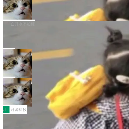
通过拉取过去一年内（从 PG 18 Beta1 时间点
和休闲娱乐竞争时间。" 这是 libexpat 维护者 S
的图像元素不在同一个子树中，则它们将不再关
至今）的所有 commit，同样交由 AI 分析提炼。
Firefox 153.0.3 发布
ebastian Pipping 写在博客里的话。8 月 4 日，
联 加...
经过人工复核，准确度令人满意。这一方法也为
他宣布了一个新消息：从 2026 年 8 月 1 日起，
Firefox 153.0.3 现已发布，具体更新内容如
社区爱好者提供了高效跟踪新版本的思路。
他可以全职维护 libexpat 了，最长 6 个月。发
下： New Smart Window 包含多项增强功能：
白开水不加糖
工资的是慕尼黑市政府。 libexpat 是一个 C99
<ul> <li>现在建议列表会显示更多结果，方便用
编写的流式 XML 解析器，MIT 许可证。和 libx
Cloudflare Computer 开源：你的 Age
户查找历史记录和切换到已打开的标签页。（<a
nt 需要一台电脑，而不是一个容器
ml2 一样，它是世界上使用最广泛的 XML 解析
href="https://bugzilla.mozilla.org/show_bug.c
Cloudflare 开源了名为 @cloudflare/computer
库之一。你的操作系统、浏览器、无数的基础设
gi?id=2019042">Bug&nbsp;2019042</a>）</l
的 npm 包。项目的核心论点是：容器不适合 Ag
局
施软件，很可能都在用它。而过去十年，维护它
i> <li>现在，助手可以直接使用 Exa 的网络搜索
ent 计算。真正适合的，是 Isolate。 Cloudflare
的人一直在用业余...
结果回答问题，而无需将问题转交给搜索引擎。
OpenAI 公开邮件和聊天记录回应苹果
工程师在这件事上没什么可谦虚的——他们用 W
诉讼，称“Apple is getting this wron
（<a href="https://bugzilla.mozilla.org/show_
orkers 跑了十年 Isolate。用 CEO Matthew Pri
上个月，苹果一纸诉状把 OpenAI 告上法庭，指
g”
bug.cgi?id=204...
nce 的话说：「我们一生都在用 Isolate 运行代
控其挖角苹果前员工并窃取商业秘密。苹果的诉
局
码，而 AI Agent 不需要容器，它们需要的是 Iso
状把 OpenAI 描述成一个系统性地从前东家挖
late。」 容器为什么不合适 容器的问题在于启动
HUAWEI MatePad Edge上架WorkBu
人、套取机密信息的对手。 OpenAI 没发律师
ddy鸿蒙PC版，说话就能干活的AI办公
和销毁都太重了。一个 Agent 要执行的任务可能
函，也没选择庭外沉默。它在官网贴了一篇博
全能AI工作台WorkBuddy鸿蒙PC版上架HUAWE
搭子
只需要几毫秒的 CPU 时间，但容器从冷启动到
文，标题只有六个字：Apple is getting this wro
I MatePad Edge应用市场，直接下载即可使
开
开源科技
就绪要花数秒。如果未来有十...
ng。 然后，它把邮件往来和 iMessage 聊天记
用，与鸿蒙电脑上的体验一致。值得一提的是，
录全贴了出来。 他发错人了 苹果外部律师 Gabr
FFmpeg 9.0 发布：代号“Lei”，以此纪
这是目前市面上唯一支持平板接入WorkBuddy P
念中国开发者雷霄骅
iel Gross 来自 Weil 律所，2 月 23 日下午 5:53