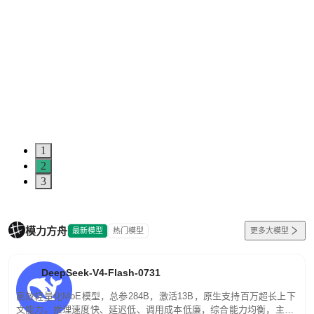
1
2
3
模力方舟
最新模型
热门模型
更多大模型
DeepSeek-V4-Flash-0731
高效轻量化MoE模型，总参284B，激活13B，原生支持百万超长上下
文能力。推理速度快、延迟低、调用成本低廉，综合能力均衡，主打