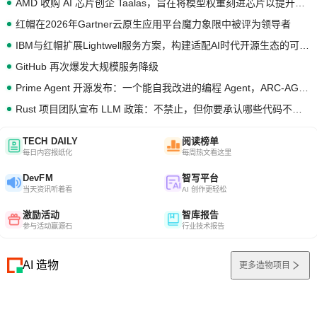
AMD 收购 AI 芯片创企 Taalas，旨在将模型权重刻进芯片以提升推理性能
红帽在2026年Gartner云原生应用平台魔力象限中被评为领导者
IBM与红帽扩展Lightwell服务方案，构建适配AI时代开源生态的可信基础设施
GitHub 再次爆发大规模服务降级
Prime Agent 开源发布：一个能自我改进的编程 Agent，ARC-AGI 3 超越人类专家基线
Rust 项目团队宣布 LLM 政策：不禁止，但你要承认哪些代码不是你写的
TECH DAILY
阅读榜单
每日内容报纸化
每周热文看这里
DevFM
智写平台
当天资讯听着看
AI 创作更轻松
激励活动
智库报告
参与活动赢源石
行业技术报告
AI 造物
更多造物项目