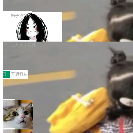
展开启新的篇章。
滞，过去三个月内没有任何条目完成更新，用户
如果你在 Spring Boot 里做过国际化，流程大概
提交的编辑请求也长期处于待处理状态。 Groki
是这样的：配 MessageSource 的 Bean、写 R
梅子酒好吃
pedia 于去年底上线，定位为由人工智能生成内
eloadableResourceBundleMessageSource、
容的百科平台，被马斯克视为传统众包百科网站
Apache Doris 4.1 全面增强 Iceberg：
声明 LocaleResolver、注册 LocaleChangeInt
支持 UPDATE、MERGE INTO 与 Iceb
维基百科的替代方案。Lawfare 调查发现，无论
erceptor…五六步之后才能看到第一行翻译文
Apache Doris 4.1 要补齐的，正是缺失的那一
erg V3
热门页面还是低关注度页面，均未出现近期更
本。 Solon 换了个方式。整个 i18n 模块围绕三
半。在已有查询能力的基础上，Doris 进一步支
白开水不加糖
新，相关问题并非局限于特定领域，而是在不同
个解析器、一个注解、一个工具类展开——没有
持了 UPDATE、DELETE、MERGE INTO 等数
主题和访问量页面中普遍存在。 调查人员最初认
XML、没有拦截器注册、没有样板配置。 资源
Testin XAgent：CIO智能测试落地指南
据修改操作、完整的表结构管理与分区演进，以
为，Grokipedia可能只是限...
文件的约定 把文件放到 resources/i18n/ 下： r
及 rewrite_data_files、expire_snapshots 等日
7月30日，TiD2026质量竞争力大会在北京中关
esources/i18n/messages.properties ...
常维护操作，并完整支持 Iceberg V3 格式。
村国家自主创新示范区会议中心开幕。本届大会
开
开源科技
由中关村智联软件服务业质量创新联盟主办，以
让非法状态不可表示：一篇关于 ADT
“智构可信·质创未来——AI原生时代的质量新范
的帖子在 Reddit 火了
式”为主题，直面AI从实验室走向规模化产业落地
有一种东西，一旦用过就回不去了。Alex Fedos
的核心质量命题。会上，《2026智能研发生产力
eev 管它叫"软件设计的基石"。 他说的东西不新
局
工具选型手册》发布，Testin云测的Testin XAge
鲜——代数数据类型（ADT），尤其是和类型
Cloudflare 开源内部企业 AI 平台 Clou
nt智能测试系统入选AI测试领域代表产品。对CI
（sum type）。但他说清楚了一件事：这不是类
dflare OS
O而言，这提示了一个转变：AI测试正在从效率
型系统的学术体操，是日常编码的思维方式。 文
Cloudflare 发布了一个开源项目 Cloudflare O
工具升级为企业的质量基础设施。 CIO面对的新
章从一个简单的例子切入。一个网站的深色主题
S。如果你只看官方博客，你会觉得这是又一
局