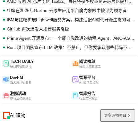
AMD 收购 AI 芯片创企 Taalas，旨在将模型权重刻进芯片以提升推理性能
红帽在2026年Gartner云原生应用平台魔力象限中被评为领导者
IBM与红帽扩展Lightwell服务方案，构建适配AI时代开源生态的可信基础设施
GitHub 再次爆发大规模服务降级
Prime Agent 开源发布：一个能自我改进的编程 Agent，ARC-AGI 3 超越人类专家基线
Rust 项目团队宣布 LLM 政策：不禁止，但你要承认哪些代码不是你写的
TECH DAILY
阅读榜单
每日内容报纸化
每周热文看这里
DevFM
智写平台
当天资讯听着看
AI 创作更轻松
激励活动
智库报告
参与活动赢源石
行业技术报告
AI 造物
更多造物项目