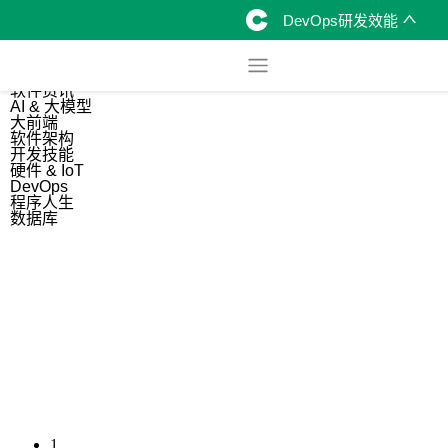
DevOps研发效能
综合
开源资讯
软件资讯
AI & 大模型
大前端
软件架构
开发技能
硬件 & IoT
DevOps
程序人生
数据库
1