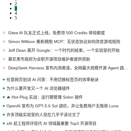
2
3
4
5
Gitee AI 队友正式上线，免费领 500 Credits 体验额度
Simon Willison 重新拥抱 MCP：无状态协议如何改变游戏规则
Jeff Dean 离开 Google：一个时代的结束，一个实验室的开始
慕尼黑市政府为全职开源项目维护者提供资助
DeepSeek Harness 宣布内测邀请，全网最大规模开源 Agent 路演现场诞生
任意网页划词 AI 问答：不用切换标签页的效率秘诀
为什么要开发又一个 AI 浏览器插件
🔥 Hot-Plug 实战：运行期管理 Solon 插件
OpenAI 宣布为 GPT-5.6 Sol 调优，并让免费用户无限用 Luna
许多顶级实验室的人现在几乎不读论文了
xAI 前工程师评现代 AI 领域最重要 Top3 开源项目