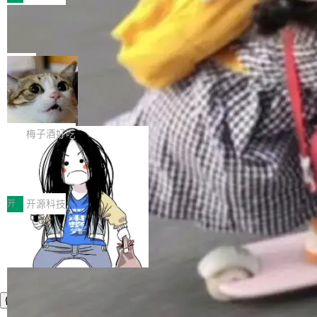
件。 腾讯网平团队在UCL-MPComm中实现了一
型或企业内部部署模型提升研发效率。但随着 AI
各领域的应用成果，覆盖技术底座、行业赋能、
个独立于业务线程的全局通信引擎（Engine），
Coding 从个人辅助工具逐步走向团队级、组织
Jeff Dean 离开 Google：一个时代的结
产品应用、支撑保障、专题等五大方向。深信服
并实...
束，一个实验室的开始
级应用，企业在规模化落地过程中，对安全性、
AI算力网关（AI创新平台）成功入选！ 随着各行
Google 员工编号 20。MapReduce 作者之一。
可控性和代码质量提出了更高要求。 首先是数据
各业的Agent走向规模化建设，算力构成形态逐
Bigtable 作者之一。TensorFlow 的作者之一。
局
安全与合规要求。对于大多数普通研发场景，公
渐丰富，用户关注的重点也在发生变化：不只是
Gemini 的架构师。Google 首席科学家。 Jeff D
有云模型能够满足快速试用和效率提升的需求。
让AI用起来，还要进一步看清混合算力时代下，
🔥 SolonCode v2026.8.4 发布：界面
ean 在 Google 工作了 27 年后，宣布离职。 他
但对于金融、能源、医疗等对数据安全要求较...
字体可调、22 种语言、记忆搜索增强
Token花在哪里、算力是否被充分利用，以及持
不是一个人走。一同离开的还有 Sanjay Ghema
打开终端就能上岗的全中文编码智能体，这一轮
续增长的AI成本该如何优化。 深信服AI算力网关
wat（Google 员工编号 23，Jeff Dean 二十多
把「看得清、用母语、记得住」三件事一次补
梅子酒好吃
正是围绕这些实际问题，从Token治理和成本治
年的编程搭档，MapReduce 和 Bigtable 的共同
齐。 SolonCode 是什么 SolonCode 是杭州无
理两个方面，让用户的每一份算力都看得清、管
作者）、Quoc Le（Google 大脑核心成员，Se
让“代码语义理解”深度释放AI Coding
耳科技研发的企业级终端编码智能体——一位全
得住、用得稳、省得下、更安全！ 一、从现在开
价值潜能：华为云码道（CodeArts）
q2Seq 和 DocAI 的共同发明人）以及 Oriol Vin
中文驱动的数字员工，自主理解需求、规划步
一、代码仓深度理解技术的作用与价值 在软件工
始，Token使用一目...
代码仓技术解析
yals（Gemini 联合负责人，AlphaSta...
骤、编写代码。不挑模型、不挑平台，curl 一行
程实践中，代码仓是企业核心知识资产的主要载
开
开源科技
装完即用。 开源地址：Gitee · GitCode · GitHu
体。企业级代码仓库通常包含数十万乃至数百万
b 安装 支持 Java 8+（8~26）、macOS / Linu
个文件，其规模远超单次模型调用可承载的上下
x / Windows / Harmony PC。 # macOS / Linu
文窗口。随着项目规模的持续扩张与代码历史的
x / Harmony PC curl -fsSL https://solon.noea
不断累积，代码仓中的模块关系、接口契约、业
r.org/solon...
务逻辑等关键信息往往分散于数十乃至数百个文
件之中，形成高度复杂的知识关联网络。传统的