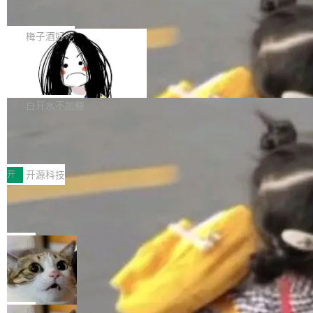
展开启新的篇章。
滞，过去三个月内没有任何条目完成更新，用户
如果你在 Spring Boot 里做过国际化，流程大概
提交的编辑请求也长期处于待处理状态。 Groki
是这样的：配 MessageSource 的 Bean、写 R
梅子酒好吃
pedia 于去年底上线，定位为由人工智能生成内
eloadableResourceBundleMessageSource、
容的百科平台，被马斯克视为传统众包百科网站
Apache Doris 4.1 全面增强 Iceberg：
声明 LocaleResolver、注册 LocaleChangeInt
支持 UPDATE、MERGE INTO 与 Iceb
维基百科的替代方案。Lawfare 调查发现，无论
erceptor…五六步之后才能看到第一行翻译文
Apache Doris 4.1 要补齐的，正是缺失的那一
erg V3
热门页面还是低关注度页面，均未出现近期更
本。 Solon 换了个方式。整个 i18n 模块围绕三
半。在已有查询能力的基础上，Doris 进一步支
白开水不加糖
新，相关问题并非局限于特定领域，而是在不同
个解析器、一个注解、一个工具类展开——没有
持了 UPDATE、DELETE、MERGE INTO 等数
主题和访问量页面中普遍存在。 调查人员最初认
XML、没有拦截器注册、没有样板配置。 资源
Testin XAgent：CIO智能测试落地指南
据修改操作、完整的表结构管理与分区演进，以
为，Grokipedia可能只是限...
文件的约定 把文件放到 resources/i18n/ 下： r
及 rewrite_data_files、expire_snapshots 等日
7月30日，TiD2026质量竞争力大会在北京中关
esources/i18n/messages.properties ...
常维护操作，并完整支持 Iceberg V3 格式。
村国家自主创新示范区会议中心开幕。本届大会
开
开源科技
由中关村智联软件服务业质量创新联盟主办，以
让非法状态不可表示：一篇关于 ADT
“智构可信·质创未来——AI原生时代的质量新范
的帖子在 Reddit 火了
式”为主题，直面AI从实验室走向规模化产业落地
有一种东西，一旦用过就回不去了。Alex Fedos
的核心质量命题。会上，《2026智能研发生产力
eev 管它叫"软件设计的基石"。 他说的东西不新
局
工具选型手册》发布，Testin云测的Testin XAge
鲜——代数数据类型（ADT），尤其是和类型
Cloudflare 开源内部企业 AI 平台 Clou
nt智能测试系统入选AI测试领域代表产品。对CI
（sum type）。但他说清楚了一件事：这不是类
dflare OS
O而言，这提示了一个转变：AI测试正在从效率
型系统的学术体操，是日常编码的思维方式。 文
Cloudflare 发布了一个开源项目 Cloudflare O
工具升级为企业的质量基础设施。 CIO面对的新
章从一个简单的例子切入。一个网站的深色主题
S。如果你只看官方博客，你会觉得这是又一
局