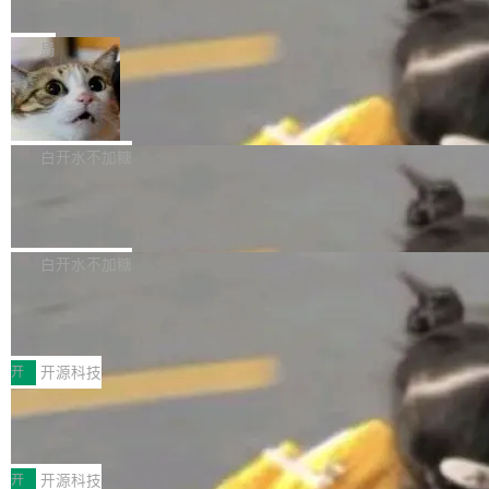
e” 和 Muse Spark 1.2 模型
mmit 之间的空隙里丢失了。 DeltaDB 要做的就
金额高达158.3亿美元，这一单项投入已经逼近
Meta 今天发布了两款 AI 产品：Muse Code，
是把这段空隙补上。 回退到任何一次编辑：Delt
微软同期总资本开支的四成。 与亚马逊、Alpha
一个在终端里运行的编程 agent；Muse Spark
局
aDB 捕获 commit 之间的每一次操作，...
bet、微软以及 Meta 等传统科技巨头相比，Spa
1.2，驱动这个 agent 的新模型。一句话概括：
ceXAI的资金消耗速度尤为引人瞩目。然而，支
美团开源 LoHoSearch，用知识图谱校
你可以用 curl -fsSL https://dev.meta.ai/install.
准 AI 能力认知
撑庞大支出的资金来源却呈现出截然不同的面
sh | bash 安装一个能在大项目里自动规划、写
机器出题的前提，是让机器拥有全局视野。整个
貌。数据显示，微软和 Meta 主要依托充沛的经
代码、验证结果的 AI 终端工具。 据介绍，Muse
构建流程可以分为四个环节：建图 → 控制难度
白开水不加糖
营现金流来覆盖资本开支，其资本支出覆盖率分
Code 是 Meta 的编程 agent 产品。它和市场上
→ 质量把关 → 数据概览。
别达到155% 和106%;而SpaceXAI的经营现金
腾讯开源 UCL-MPComm 通信库
已有的终端编程 agent 在设计理念上有几个明显
流仅能覆盖资本开支的12...
的差异点。 异步后台 agent：Muse Code 有一
腾讯网平团队宣布开源了 UCL-MPComm 通信
个主 agent 循环，外加一组后台 agent。这些后
库，并将作为transport接入Mooncake TENT。
白开水不加糖
台 agent...
该通信库针对AI Memory池化场景的数据传输需
CoStrict入选工信部2025人工智能应用
求进行了深度优化，能够实现数据中心内大规模
典型案例
计算节点间多种内存类型的高性能通信。 UCL-
近日，工信部科技司公示《2025人工智能应用典
MPComm将作为一种传输引擎接入Mooncake T
型案例入选名单》，深信服“面向企业研发场景的
开
开源科技
ENT，实现零拷贝传输性能提升30%、非零拷贝
开源 AI 编程平台 CoStrict 应用”凭借卓越的技术
传输性能最高提升5倍。UCL-MPComm底层基
深信服AI算力网关入选工信部人工智能
创新与落地成效成功入选。 全链路私有化部署，
应用典型案例！
于自研UCL-Engine通信引擎，后续腾讯网平将
助力企业AI研发安全落地 当前，越来越多企业已
前不久，工业和信息化部正式发布《2025年人工
持续开源更多基于UCL-Engine的高性能通信组
经开始引入 AI Coding 工具，通过调用公有云模
智能应用典型案例名单》，集中展示人工智能在
开
开源科技