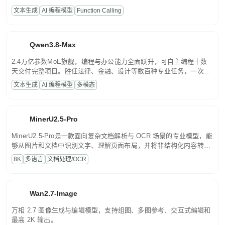
高并发、轻量化任务，适合日常对话、内容创作、基础 RAG、批量
文本生成
AI 编程模型
Function Calling
文案处理等普惠刚需场景。
Qwen3.8-Max
2.4万亿参数MoE旗舰，编程与办公能力全面跃升，可自主编程十数
天交付完整项目。胜任法律、金融、设计等数百种专业任务，一次对
话端到端交付生产级成果。原生视觉理解贯穿规划、执行与验证全流
文本生成
AI 编程模型
多模态
程，支持超长文档与长视频的深度语义解析。长程任务中自主规划与
闭环迭代，持续进化。
MinerU2.5-Pro
MinerU2.5-Pro是一款面向复杂文档解析与 OCR 场景的专业模型，能
够从图片和文档中识别文字、理解页面布局，并将非结构化内容转换
为便于存储、检索和二次处理的结构化结果。
8K
多语言
文档处理/OCR
Wan2.7-Image
万相 2.7 图像生成与编辑模型，支持组图、多图参考、交互式编辑和
最高 2K 输出。