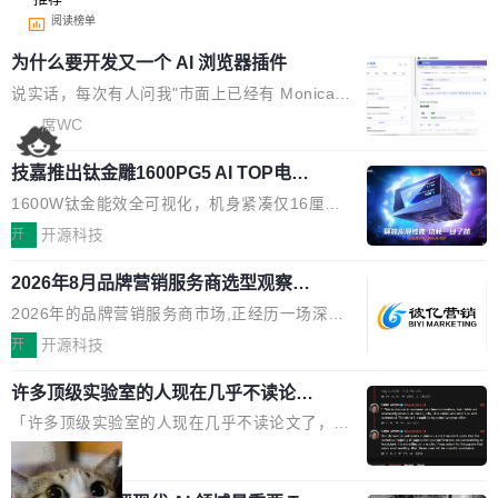
阅读榜单
为什么要开发又一个 AI 浏览器插件
说实话，每次有人问我"市面上已经有 Monica、
Sider、Copilot for Chrome 这些 AI 浏览器插件
席WC
了，你为什么还要再做一个"，我都觉得这个问题
技嘉推出钛金雕1600PG5 AI TOP电
问得好。 因为我自己也是从用户变成开发者的。
源：为发烧级主机与本地AI算力打造旗
现有产品的天花板 我用过不少 AI 浏览器插件。
1600W钛金能效全可视化，机身紧凑仅16厘米
舰供电方案
刚开始觉得都挺好——选中一段文字，弹出解
继2026台北电脑展首度亮相后，技嘉科技近日正
开
开源科技
释；写邮件时帮你润色；看英文网页给你翻译摘
式发布钛金雕1600PG5 AI TOP电源。这款高端
要。但用久了你会发现，它们本质上都是同一类
2026年8月品牌营销服务商选型观察：
电源专为发烧级DIY主机与本地AI算力平台打
从流量思维到品牌资产思维的范式转移
东西：一个带网页上下文的聊天框。 它们能读取
造，整机长度仅16厘米，提供1600W额定功率
2026年的品牌营销服务商市场,正经历一场深刻
页面的文本，然后把文本丢给大模型，再返回一
与80PLUS钛金能效；支持ATX 3.1与PCIe 5.1
的价值重构。全球全案品牌代理机构市场从2025
开
开源科技
段回答。仅此而已。 这当然有用，但总觉得差点
规范，结合服务器级元件、完善供电线材与内置
年的83.1亿美元增长至2026年的86.6亿美元,年
意思。比如我在一个后台管理系统里，需要填50
实时LCD监控屏，可充分满足当下高阶PC主机
许多顶级实验室的人现在几乎不读论文
复合增长率达5.44%,预计2032年将突破120亿美
个表单字段，每个字段还有联动逻辑；比如我
了
的严苛使用需求。 澎湃功率，紧凑机身 钛金雕1
元。数字广告与公共关系相关服务市场更是从20
「许多顶级实验室的人现在几乎不读论文了，而
想...
600PG5 AI TOP具备强悍输出功率，同时实现
25年的8463亿美元扩张至2026年的8763亿美
且他们认为 ICLR/ICML/NeurIPS 充斥着大量过
局
机身尺寸大幅精简。整机长度仅16厘米，属于同
元。数字的背后是一个清晰的事实——品牌对专
度宣传和欺诈。」 OpenAI 研究员 Keller Jorda
功率段机身尺寸十分紧凑的1600W电源产品。小