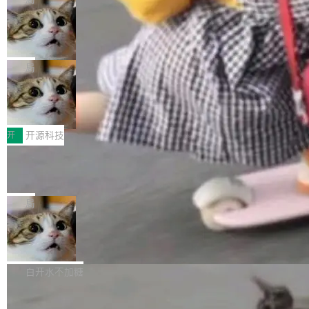
现实 过去两年，CIO们的焦虑清单上多了两项：
设置，如果用布尔值 + 可空字段来表示——bool
个"AI 知识库 + 聊天机器人"——每个大厂都在
一是如何让大模型和智能体应用安全地从PoC走
ean 表示是否可切换，nullable 的默认模式、浅
Deno 团队开源 Celld，可自托管的分
做，没什么新鲜的。 但 Kenton Varda 在 Twitte
向生产，二是如何让测试团队跟得上AI应用...
布式 Durable Objects
色方案、深色方案——会产生大量无意义的组
r 上把事情说清楚了： 今天我们发布了 Cloudfla
Ryan Dahl 领导的 Deno 团队推出了最新开源项
合。方案缺了、配置冲突了、全 null 了。要知道
re OS，一个带连接器的聊天机器人，跟其他所
目 Celld，一个能在自己机器上运行 Cloudflare
局
哪些组合有效，作者说，你得靠"文档、校验、或
有科技公司做的一样。只不过，实际上它不一
Workers 和 Durable Objects 的守护进程。 设
者部落知识"。 换个写法。Rust 的 enum，两个
样。这是 Sandstorm.io 的重制版，我十年前的
鲁大师7月新机性能/流畅/AI榜：vivo夺
计思路很直接：每个对象是一个独立的 SQLite
变体：Switchable...
性能、流畅双第一，三星Galaxy Z系列
那个创业公司。不同的是，这次它构建在 Cloudf
数据库，按名称寻址，复制到你自己的 S3 兼容
2026年7月的手机市场，由于存储等硬件成本暴
新折叠缺席
lare Workers 上——我花了九年时间搭建的平台
存储库里。节点之间只通过这个存储库协调——
增，手机厂商的日子也不好过啊，新机速度明显
开
开源科技
——并且深度集成了 AI。这基本上是我十年秘密
没有控制平面，没有共识协议。每个对象自带一
放缓，因此硝烟味淡了许多。新机参数规格除开
计划的顶峰。 十年前，Ken...
个小型数据库，应用天然按分片构建，单个数据
Zed 推出 DeltaDB，一个记录 commit
高价的三星折叠（三星Galaxy Z Fold8 Ultra / Z
之间所有操作的版本控制系统
库的竞争和爆炸半径问题在设计层面就被消除
Fold8 / Z Flip8）外，其余要么是中低端机器，
Zed 编辑器团队发布了新项目——DeltaDB，一
了。 闲置的 cell 会休眠到几乎不占资源。当 cel
例如iQOO Z11i、REDMI Note 17、REDMI No
个在 git commit 之间记录每一次编辑操作的版
局
l 迁移或唤醒时，新宿主从 S3 恢复 SQLite 数据
te 17 Pro、OPPO K15，要么是vivo X300 E这
本控制系统。目前处于 Early Access 阶段。 De
库继续执行。存储库是持久化的唯一真相...
样的次旗舰。 Galaxy Z Fold8 Ultra / Z Fold8 /
SpaceXAI 单季资本开支达 183 亿美元
ltaDB 的核心思路直接写在 landing page 最显
Z Flip8三款折叠屏新机均在7月22日发布，且全
眼的位置：「Software is made between com
根据风险投资人Tomer Tunguz 博客（VC 分
部搭载骁龙8 Elite Gen5 for Galaxy，它们本该
mits」——软件是在 commit 之间写出来的。git
析）披露的最新分析与第二季度业绩报告，Spac
白开水不加糖
是7月性...
只记录了你提交的最终状态，但真正的工作过程
eXAI在上个季度的总资本支出飙升至183.7亿美
——打字、删改、试错、agent 对话——都在 co
Meta 发布终端编程 Agent“Muse Cod
元。其中，绝大部分资金被直接用于 AI 领域，