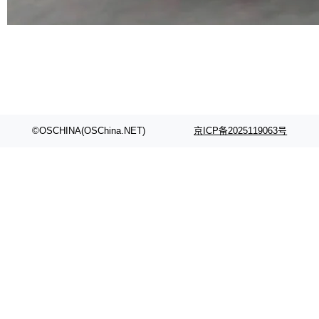
代码检索手段（如关键词匹配、目录遍历）仅能
在语法层面完成文本定位，难以触及代码的语义
内涵与结构关联，导致开发者使用代码智能体在
理解大规模代码仓时面临显著"代码仓理解"瓶
颈。 代码仓深度理解服务（以下简称" CodeBas
e深度理解服务"）是华为云码道（CodeA...
©OSCHINA(OSChina.NET)
京ICP备2025119063号