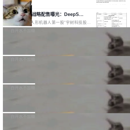
5% RHAE Best@1，超过了 ARC 报告的人类专
覆盖 rust-lang/rust 单一仓库的代码贡献。这不
局
家基线 95.4%。 不是又一个 coding agent 包装
是项目级别的官方立场，目前由五个团队采纳，
宇树科技 IPO 战略配售曝光：DeepSe
器 Prime Agent 的架构和市面上大多数 coding
但它可能是主流开源项目中关于 AI 辅助贡献最
ek 获配 93.3 万股，锁定 36 个月
agent 有本质区别。大多数 agent harness 的设
细致的一份规则。 政策的核心只有一句话：LLM
8月6日晚间，“人形机器人第一股”宇树科技股份
计是基于早期模型的能力—...
可以用来分析、提炼、审阅、建议，但不能用来
有限公司披露IPO发行价格及战略配售结果，杭
白开水不加糖
创作。 具体来说，LLM 生成的代码可以提交，
州深度求索人工智能基础技术研究有限公司（De
但必须满足五个条件：预先安排、非关键、高质
Docker 29.7.2 发布
epSeek）获配93.3399万股，按150.8元/股发行
量、充分测试、充分审查，并且必须披露。LLM
价格计算，认购金额约1.41亿元，股份锁定期为
Docker 29.7.2 现已发布，具体更新内容如下：
不得生成涉及安全性的关键变更，除非作者本身
36个月。 公告显示，本次宇树科技战略配售对
Bug fixes and enhancements 修复多次传递同
白开水不加糖
就是领域专家。即使如此，政策也"强烈不建
象主要包括长期投资机构、与公司业务具有战略
一环境变量时，docker service create和docker
议"这么做。 对于不披露的情况，审核者可以直
合作关系或长期合作愿景的大型企业、科创板保
Apache Fluss 毕业成为顶级项目
service update会发生 panic 的问题。docker/cl
接关闭 PR，无需解释。 政策作者 Jynn Ne...
荐人跟投子公司，以及公司高级管理人员和核心
i#7145 修复了 Docker Engine 29.7.0 中引入的
今年 7 月，Apache Fluss 的毕业提案在 Apach
员工参与设立的专项资产管理计划。其中，Dee
一个回归问题，该问题导致拉取镜像时会拒绝包
e 孵化器项目管理委员会（IPMC）投票中获得
白开水不加糖
pSeek作为与宇树科技具备战略合作关系的企
含绝对 hardlink 目标的镜像（此类镜像由某些镜
全票通过，随后获 Apache 软件基金会董事会批
业，获配股份数量占本次发行数量的2.31%。 除
像构建工具生成）。moby/moby#53305 修复了
马斯克 AI 百科项目 Grokipedia 被曝数
准。今天，Apache 软件基金会正式宣布 Apach
DeepSeek外，腾讯旗下上海启善投资有限公司
月未更新
Docker Engine 29.7.0 中引入的一个回归问
e Fluss 孵化毕业，成为 Apache 顶级项目（TL
埃隆·马斯克推出的AI百科项目 Grokipedia 被曝
获配9...
题，该问题可能导致在旧版 Linux 内核...
P）！这一里程碑不仅标志着 Fluss 迈入新的发
长期停止内容更新，未能实现其作为“AI版维基百
白开水不加糖
展阶段，也将进一步推动流式存储、实时湖仓与
科”替代品的目标。 据 Lawfare 最新调查，自今
AI 数据基础加速融合，为实时数据基础设施的发
Solon I18n：三种解析器，零样板代码
年4月以来，Grokipedia 页面更新功能基本停