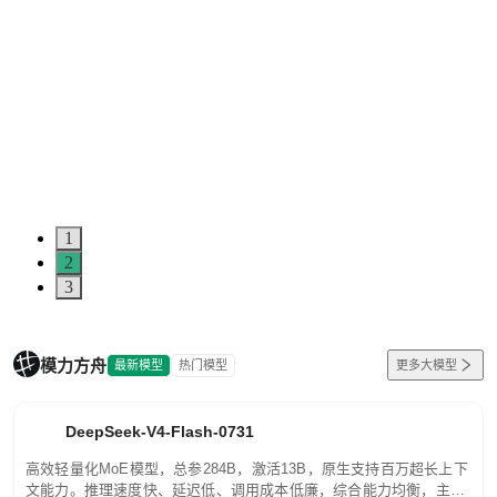
1
2
3
模力方舟
最新模型
热门模型
更多大模型
DeepSeek-V4-Flash-0731
高效轻量化MoE模型，总参284B，激活13B，原生支持百万超长上下
文能力。推理速度快、延迟低、调用成本低廉，综合能力均衡，主打