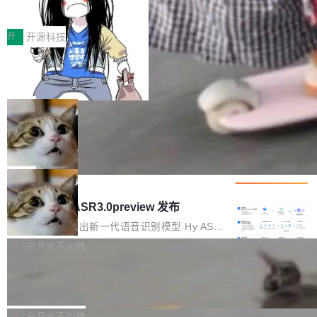
得住、用得稳、省得下、更安全！ 一、从现在开
价值潜能：华为云码道（CodeArts）
q2Seq 和 DocAI 的共同发明人）以及 Oriol Vin
中文驱动的数字员工，自主理解需求、规划步
一、代码仓深度理解技术的作用与价值 在软件工
始，Token使用一目...
代码仓技术解析
yals（Gemini 联合负责人，AlphaSta...
骤、编写代码。不挑模型、不挑平台，curl 一行
程实践中，代码仓是企业核心知识资产的主要载
开
开源科技
装完即用。 开源地址：Gitee · GitCode · GitHu
体。企业级代码仓库通常包含数十万乃至数百万
b 安装 支持 Java 8+（8~26）、macOS / Linu
一条“删库”命令跑 17 小时，算法工程
个文件，其规模远超单次模型调用可承载的上下
师删光 89TB 数据只为干私活
x / Windows / Harmony PC。 # macOS / Linu
文窗口。随着项目规模的持续扩张与代码历史的
最高人民检察院8月4日公布了一起案件：北京一
x / Harmony PC curl -fsSL https://solon.noea
不断累积，代码仓中的模块关系、接口契约、业
名90后算法工程师王某，为了给自己接的私活腾
局
r.org/solon...
务逻辑等关键信息往往分散于数十乃至数百个文
服务器空间，删光了公司AI游戏部门的全部核心
件之中，形成高度复杂的知识关联网络。传统的
Cloudflare 分享推理优化实践：KV ca
数据。 王某2024年1月入职东城区某科技公司AI
che 量化 + 权重压缩，吞吐量提升 4
代码检索手段（如关键词匹配、目录遍历）仅能
短剧部门，有互联网大厂背景。在公司内部架构
Kimi 和 GLM 是当前最强的大模型系列之一，但
1%，成本降 30%
在语法层面完成文本定位，难以触及代码的语义
调整期间，部门三次通知全员将数据从A集群迁
它们有一个共同的问题：太吃显存了。月之暗面
局
内涵与结构关联，导致开发者使用代码智能体在
移到B集群，王某都回复了"收到"。 他没有迁移
的 Kimi K 系列和智谱的 GLM 都是长上下文、M
理解大规模代码仓时面临显著"代码仓理解"瓶
腾讯混元 Hy ASR3.0preview 发布
数据。2024年9月3日下午4点，他使用此前登录
oE 架构的大模型，好用到让人上瘾，但 GPU 显
颈。 代码仓深度理解服务（以下简称" CodeBas
的账号密码进入A集群，输入了一条被程序员圈
存永远不够用。 Cloudflare 的 Workers AI 团队
腾讯混元正式推出新一代语音识别模型 Hy ASR
e深度理解服务"）是华为云码道（CodeA...
称为"删库跑路"的命令——最高管理员权限、无
一直在跑这些模型的推理。他们在官方博客上发
3.0preview。基于最新一代大语言模型 Hy3 的
白开水不加糖
需确认、强制递归删除。17个小时后，运维人员
了一篇技术文章，详细拆解了三种让大模型在 G
语言理解能力，以及融合了高精度语音识别与深
发现异常并中止进程时，89TB数据已经没了。
Pale Moon 34.3.2 发布，苍月浏览器
PU 上跑得更省、更快的技术手段——KV cache
度语义理解能力，实现了语音识别能力的全面升
删掉的是AI游戏部门的全部开发文件，包括公司
量化、模型权重压缩、以及共享 KV cache 的完
级。 根据介绍，Hy ASR3.0preview 目标在于：
Pale Moon 34.3.2 现已发布，这是一个安全更
自研的多个文生3D和...
整性保护。效果是：吞吐量提升 41%，每 token
让语音识别不再只是听清，而是真正听懂。通过
新和少量网页兼容性修复版本。 Changes/fixe
白开水不加糖