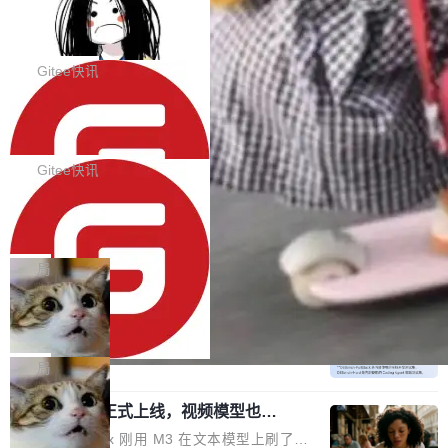
代码评审及自动化运维的全面落地夯实了“一体
BootstrapBlazor v10.9.0 已经发布，B
器。HTTP 引擎是一个独立插件。你选一个，或
ootstrap 样式的 Blazor UI 组件库
化”的基座。 新版本将为用户带来更好的使用体
者选两个，不同环境之间切换，一行应用代码都
BootstrapBlazor v10.9.0 已经发布，Bootstrap
验和更高的工作效率，感谢大家一直以来的支持
不用改。 下面快速过一下 10 种 HTTP 服务器
样式的 Blazor UI 组件库 此版本更新内容包括：
Gitee快讯
和反馈，我们将继续努力提供更优秀的产品和服
选项，各自适合什么场景，以及怎么切换。 一行
Release 2026-07-31 V10.9.0 Fixes fix(MultiFi
务！ 新增功能点 DevOps： 采用自研代码托管
依赖替换 在 Solon 里换 HTTP 服务器就是改 po
SolonCode v2026.8.2 已经发布，终端
lter): 增加暗黑主题支持 by @ArgoZhang in htt
平台，支持一站式安装，提供从代码提交到交付
智能体
m.xml 里一个依赖，别的什么都不用动。 <depe
ps://github.com/dotnetcore/BootstrapBlazor/p
SolonCode v2026.8.2 已经发布，终端智能体
的...
ndency> <groupId>org.noear</groupId> <arti
ull/8239 fix(Camera): 增加 exact 显式设置设备
此版本更新内容包括： 优化 soloncode run 模
Gitee快讯
factId>solon-web</artifac...
id by @kkxkx in https://github.com/dotnetcor
式（参考 run-headless-mode.md） 添加 solon
e/BootstrapBlazor/pull/825...
OpenAI 宣布 GPT-5.6 Luna 价格下降
code web 国际化多语言支持 添加 soloncode w
80%
eb 消息列表消息导航支持 修复 soloncode web
OpenAI 宣布 GPT-5.6 Luna 价格下降 80%。输
文件详情初次显示时语法高亮失效的问题 修复 s
入从每百万 token 1 美元砍到 0.2 美元，输出从
局
oloncode web 审查详情文件名中文乱码的问题
6 美元砍到 1.2 美元。GPT-5.6 Terra 降 20%。
细节优化 详情查看：https://gitee.com/opensol
DeepSeek-V4-Flash 官方 API 现已正
旗舰 Sol 没降，但加了一个 Fast 模式——2.5
式上线公测
on/soloncode/releases/v2026.8.2
倍速度，2 倍价格，智商不变。 降价的理由不是
DeepSeek V4 Flash 正式版今天上线了。模型
市场竞争，不是清库存，是 Sol 自己把自己优化
结构和参数规模没变，还是 MoE 284B、激活 1
局
了。 这事分两步。第一步，OpenAI 把 GPT-5.6
3B、100 万 token 上下文——只重新做了后训
Sol 部署上线。第二步，让 Sol 通过 Codex 自
MiniMax H3 正式上线，视频模型也开
练。但改完之后，Agent 能力直接把自家 4 月发
始玩全模态了
己去优化自己的推理基础设施。Sol 学了 Triton
的 Pro Preview 给干了。 九项 Agent 基准测试
上个月 MiniMax 刚用 M3 在文本模型上刷了一