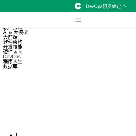
DevOps研发效能
综合
开源资讯
软件资讯
AI & 大模型
大前端
软件架构
开发技能
硬件 & IoT
DevOps
程序人生
数据库
1