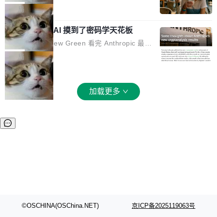
和 Gluon 两种 GPU 编程语言，重写了生产环境
全部反超。Terminal Bench 2.1 从 61.8 涨到 8
波存在感，今天 H3 来了——一款全模态生成模
局
的 GPU 内核，找出了哪...
2.7，DeepSWE 从 7.3 涨到 54.4，DSBench-F
型，而且承诺几天内开源权重。 先看能力边界。
ullStack 从 37.0 涨到 68.7。不说别的，一个 Fl
Anthropic 的 AI 摸到了密码学天花板
H3 接受文本、图像、视频、声音任意组合作为
ash 型号干翻了三个月前代表最高水平的 Pro 预
输入（它叫多模态上下文），输出带原生双声道
密码学家 Matthew Green 看完 Anthropic 最新
览版，这件事本身就够说明后训练的威力了。 跟
音频的视频，最高 15 秒 2K 分辨率。举个例
的密码分析成果后，写了篇博客。标题很克制：
局
它一起来的还有两...
子：扔进去一段参考视频（取它的希区柯克运
「一些想法」，但内容不克制。 先说 Anthropic
镜）、一张人物图片、一段歌声录音，用自然语
做了什么。他们让未发布的 Claude Mythos 模
言告诉模型你要什么——H3 自己搞定剩下的。
型去跑密码分析，出了两个结果：一个攻击了后
加载更多
这个"自己搞定"说起来轻巧，背后的训练范式变
量子签名方案 HAWK，另一个是对缩减轮次 AE
化不小。 MiniMax 之前做过两代视频模型（Hail
S 的改进攻击。 HAWK 这个结果，用 Green 的
uo 01 和 02），每一代都是按任务拆分的专家
话说，「可能直接杀死了一个正在认真考虑标准
模型：文生图一个、图编辑一个、主体参考一
化的密码方案。」 而且用的不是什么新武器。G
个、...
reen 反复强调这一点：AI 没有发明新的数学。
它做的是把已知工具——那些密码学家早就握在
手里的锤子和扳手——组合得比人类更彻底。他
引用了 Cl...
©OSCHINA(OSChina.NET)
京ICP备2025119063号