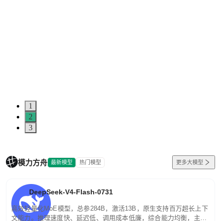
1
2
3
模力方舟
最新模型
热门模型
更多大模型
DeepSeek-V4-Flash-0731
高效轻量化MoE模型，总参284B，激活13B，原生支持百万超长上下
文能力。推理速度快、延迟低、调用成本低廉，综合能力均衡，主打