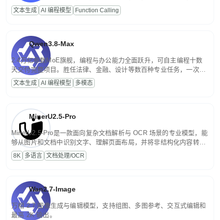
高并发、轻量化任务，适合日常对话、内容创作、基础 RAG、批量
文本生成
AI 编程模型
Function Calling
文案处理等普惠刚需场景。
Qwen3.8-Max
2.4万亿参数MoE旗舰，编程与办公能力全面跃升，可自主编程十数
天交付完整项目。胜任法律、金融、设计等数百种专业任务，一次对
话端到端交付生产级成果。原生视觉理解贯穿规划、执行与验证全流
文本生成
AI 编程模型
多模态
程，支持超长文档与长视频的深度语义解析。长程任务中自主规划与
闭环迭代，持续进化。
MinerU2.5-Pro
MinerU2.5-Pro是一款面向复杂文档解析与 OCR 场景的专业模型，能
够从图片和文档中识别文字、理解页面布局，并将非结构化内容转换
为便于存储、检索和二次处理的结构化结果。
8K
多语言
文档处理/OCR
Wan2.7-Image
万相 2.7 图像生成与编辑模型，支持组图、多图参考、交互式编辑和
最高 2K 输出。