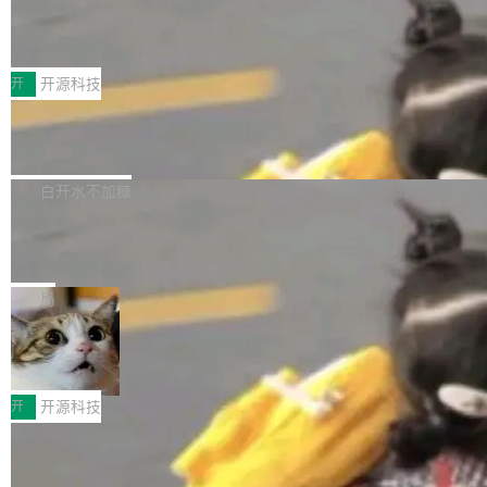
marks，用最新 Xcode 在最新 macOS 上构建
传音TEX AI语音算法团队斩获MLC-SL
yle="margin-left:0; margin-right:0"> <li><span
M 2026国际挑战赛Task 1亚军
运行，出来的效果是坏的——侧边栏按钮大小不
style="color:#000000">现在可以通过键盘访问
近日，在国际语音领域顶级会议INTERSPEECH
一，界面错位。他说这个问题"两年前就发现了，
AI 聊天功能（添加了一些快捷键）</span></li>
2026卫星活动——第二届多语种对话语音语言模
开
开源科技
至今没变"。 数据流方面，Manshin 指出 SwiftU
<li><span style="color:#000000">新增了始终
型挑战赛 （Multilingual Conversational Speec
I 的属性包装器演进史...
在新 SQL 控制台中打开 AI 生成的脚本的功能</
Qwen3.8-Max 发布，下周开源 Qwen3.
h Language Model Challenge，MLC-SLM）T
8-27B
span></li> <li><span style="color:#000000...
ask 1赛道中，传音TEX AI中心语音算法团队以
千问大模型宣布正式推出 Qwen 家族迄今最强大
自主研发的说话人归属多语种自动语音识别系统
的模型 Qwen3.8-Max，也是其首个 Max 规模
白开水不加糖
取得tcpMER 15.41%的成绩，在全球110支参赛
的开源权重模型。Qwen3.8-Max 的模型权重预
队伍中位列第二。此次突破展现了传音在多语种
MiniMax H3 开源：33B 全模态模型，
计将于开源，彼时也将同步开源 Qwen3.8-27B
一个视觉语言模型只够当它的编码器
语音识别、说话人日志、时间对齐与长音频工程
模型。 根据介绍，Qwen3.8-Max 基于 Qwen 3.
MiniMax 今天开源了 H3，一个 33B 参数的全模
化系统等关键方向的系统性技术实力。 本届赛事
5 的架构基础构建，参数规模扩展至 2.4 万亿，
态生成模型，能生成带原生立体声的 2K 视频。
局
聚焦多语言对话语音模型面临的关键技术挑战，
激活参数95B，支持100万上下文Tokens，在编
没有发布会，没有预告，直接扔了篇文章出来，
共吸引来自全球工业界与学术界的1...
程、办公、科研以及长周期任务等方面实现了全
DeepSeek-V4-Flash正式版API上线超
权重已经上传至 Hugging Face。 去年国内的视
算互联网
面提升。它不仅能应对更具挑战性的问题，还能
频生成模型还在追 Runway 和 Pika 的参数，今
近日，DeepSeek-V4-Flash 正式版 API 开启公
更可靠地端到端完成复杂任务，输出值得信赖的
天 MiniMax H3 从架构到许可都摆上台面了。一
开测试。国家超算互联网正式上线 DeepSeek-V
开
开源科技
成果。 全球开发者都可通过千问 AI 平台获得 Q
个模型，三个模块，两个开源。 H3 由三个模块
4-Flash 正式版（DeepSeek-V4-Flash-0731）
wen3.8 的 API 服务：国内每百万 Tok...
组成：H3-Context-IR 负责多模态指令理解和编
Docker 29.7.1 发布
模型 API 调用服务和模型文件。 DeepSeek-V4-
排（闭源，提供 API）；H3-Base 是核心生成模
Flash-0731 经过大量后训练工作，智能体能力
Docker 29.7.1 现已发布，具体更新内容如下：