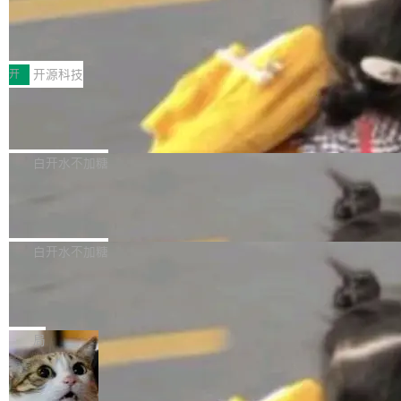
64 STAR64，以及 QEMU。 增强了对 POSIX.1
台鲸鸿动能协同华为游戏中心，面向游戏行业开
-2024 和 C23 编程接口标准的兼容性。 compat
技嘉X3D系列再添新成员 B850 AORU
发者及生态伙伴，系统呈现了平台在游戏领域的
S ELITE X3D主板强化性能体验
_linux(8) 增强了对 Linux 系统调用的支持，包
完整能力版图——从IAP高价值用户的全周期经
面向AMD Ryzen X3D处理器玩家，技嘉X3D系
括 epoll（围绕 kqueue 实现）、POSIX 消息队
营、到IAA游戏的“买变一体”正循环、再到联运与
列主板阵容迎来新成员——B850 AORUS ELITE
开
开源科技
列、...
广告协同的全链路经营闭环，以及面向全球市场
X3D。作为面向主流高性能平台打造的全新主板
的出海增长布局。 华为终端云业务商业化销售负
Zadig v5.0 发布：AI 发布专员与 AI 审
产品，B850 AORUS ELITE X3D延续技嘉在X3
查专员上线
责人在开场致辞中表示，游戏开发者的核心诉求
D平台优化上的技术积累，旨在为游戏玩家带来
我们团队这几天最大的卡点不是 AI 写得不够
已不再是“多一个投放渠道”，而是一套能够持续
更稳定、更高效的装机选择。 B850 AORUS ELI
好，是 AI 写得太好了。 好到审查排期从两天的
白开水不加糖
驱动增长的体系。截至目前，搭载HarmonyOS
TE X3D基于AMD AM5平台打造，支持AMD Ry
活儿拖成了五天。PR 一堆起来没人敢合，发布
6的终端设备已突破7000万台，注册开发者数量
zen 9000/8000/7000系列处理器，并针对X3D
Dgraph v25.4.0 发布，具有图形后端的
窗口推了又推。好到合进 main 分支的代码，我
已突破 1100 万。随着鸿蒙生态汇聚越来越多的
原生 GraphQL 数据库
处理器特性进行平台级优化。其搭载X3D鸡血模
们自己都没看完。 这事不是个例。GitLab 调研
Dgraph 是一个水平可扩展的分布式 GraphQL
高质量游戏...
式2.0，可根据不同使用场景释放处理器潜力，
过 1528 名开发者，85% 说 AI 把瓶颈从写代码
数据库，有一个图形后端。作为一个原生的 Gra
白开水不加糖
帮助玩家在游戏与高负载应用中获得更充分的性
转移到了审代码。 写代码有人替你干了。但审代
phQL 数据库，它严格控制数据在磁盘上的排列
能表现。 在核心规格方面，B850 AO...
码、把关发版这两道关，还得靠人肉扛。 V5.0
竹知了：一个零依赖的单文件 HTML，
方式，以优化查询性能和吞吐量，减少集群中的
把儿时竹蝉玩具搬进浏览器
想让 AI 一起盯。
磁盘寻道和网络调用。 Dgraph v25.4.0 现已发
竹知了（zhuzhiliao）是那种小时候路边摊上几
布，具体更新内容包括： feat(zero)：Zero 现
块钱的玩意儿——一根小竹签，一个竹筒，一头
局
支持 --security superflag（token=...;whitelist
系着涂了松香的线。甩起来，竹膜震动，发出“哇
=...），与 Alpha 版本的格式一致，并据此对其
30倍效率升级：解锁医学影像数据要素
——哇”的蝉鸣声。实物越来越难找了，有开发者
价值化的真实路径
管理 HTTP 端点进行授权。 <blockquote> <p>