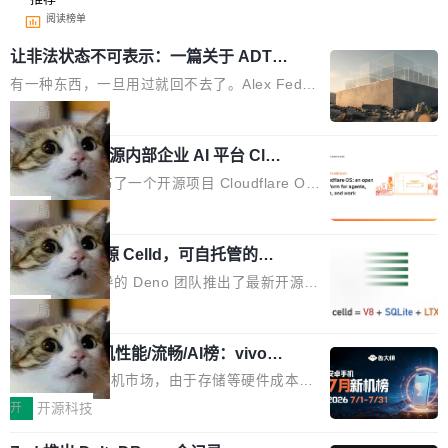
阅读榜单
让非法状态不可表示：一篇关于 ADT
的帖子在 Reddit 火了
有一种东西，一旦用过就回不去了。Alex Fedos
eev 管它叫"软件设计的基石"。 他说的东西不新
局
鲜——代数数据类型（ADT），尤其是和类型
Cloudflare 开源内部企业 AI 平台 Clou
（sum type）。但他说清楚了一件事：这不是类
dflare OS
型系统的学术体操，是日常编码的思维方式。 文
Cloudflare 发布了一个开源项目 Cloudflare O
章从一个简单的例子切入。一个网站的深色主题
S。如果你只看官方博客，你会觉得这是又一
局
设置，如果用布尔值 + 可空字段来表示——bool
个"AI 知识库 + 聊天机器人"——每个大厂都在
ean 表示是否可切换，nullable 的默认模式、浅
Deno 团队开源 Celld，可自托管的分
做，没什么新鲜的。 但 Kenton Varda 在 Twitte
布式 Durable Objects
色方案、深色方案——会产生大量无意义的组
r 上把事情说清楚了： 今天我们发布了 Cloudfla
Ryan Dahl 领导的 Deno 团队推出了最新开源项
合。方案缺了、配置冲突了、全 null 了。要知道
re OS，一个带连接器的聊天机器人，跟其他所
目 Celld，一个能在自己机器上运行 Cloudflare
局
哪些组合有效，作者说，你得靠"文档、校验、或
有科技公司做的一样。只不过，实际上它不一
Workers 和 Durable Objects 的守护进程。 设
者部落知识"。 换个写法。Rust 的 enum，两个
样。这是 Sandstorm.io 的重制版，我十年前的
鲁大师7月新机性能/流畅/AI榜：vivo夺
计思路很直接：每个对象是一个独立的 SQLite
变体：Switchable...
性能、流畅双第一，三星Galaxy Z系列
那个创业公司。不同的是，这次它构建在 Cloudf
数据库，按名称寻址，复制到你自己的 S3 兼容
2026年7月的手机市场，由于存储等硬件成本暴
新折叠缺席
lare Workers 上——我花了九年时间搭建的平台
存储库里。节点之间只通过这个存储库协调——
增，手机厂商的日子也不好过啊，新机速度明显
开
开源科技
——并且深度集成了 AI。这基本上是我十年秘密
没有控制平面，没有共识协议。每个对象自带一
放缓，因此硝烟味淡了许多。新机参数规格除开
计划的顶峰。 十年前，Ken...