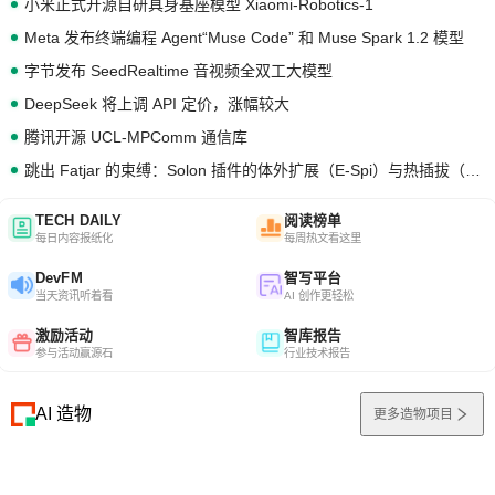
小米正式开源自研具身基座模型 Xiaomi-Robotics-1
Meta 发布终端编程 Agent“Muse Code” 和 Muse Spark 1.2 模型
字节发布 SeedRealtime 音视频全双工大模型
DeepSeek 将上调 API 定价，涨幅较大
腾讯开源 UCL-MPComm 通信库
跳出 Fatjar 的束缚：Solon 插件的体外扩展（E-Spi）与热插拔（H-Spi）
TECH DAILY
阅读榜单
每日内容报纸化
每周热文看这里
DevFM
智写平台
当天资讯听着看
AI 创作更轻松
激励活动
智库报告
参与活动赢源石
行业技术报告
AI 造物
更多造物项目