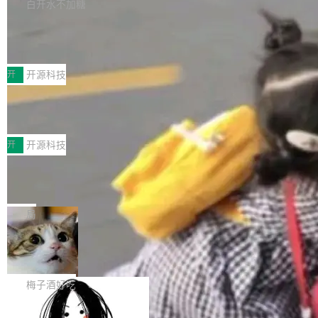
库，并将作为transport接入Mooncake TENT。
白开水不加糖
台 agent...
该通信库针对AI Memory池化场景的数据传输需
CoStrict入选工信部2025人工智能应用
求进行了深度优化，能够实现数据中心内大规模
典型案例
计算节点间多种内存类型的高性能通信。 UCL-
近日，工信部科技司公示《2025人工智能应用典
MPComm将作为一种传输引擎接入Mooncake T
型案例入选名单》，深信服“面向企业研发场景的
开
开源科技
ENT，实现零拷贝传输性能提升30%、非零拷贝
开源 AI 编程平台 CoStrict 应用”凭借卓越的技术
传输性能最高提升5倍。UCL-MPComm底层基
深信服AI算力网关入选工信部人工智能
创新与落地成效成功入选。 全链路私有化部署，
应用典型案例！
于自研UCL-Engine通信引擎，后续腾讯网平将
助力企业AI研发安全落地 当前，越来越多企业已
前不久，工业和信息化部正式发布《2025年人工
持续开源更多基于UCL-Engine的高性能通信组
经开始引入 AI Coding 工具，通过调用公有云模
智能应用典型案例名单》，集中展示人工智能在
开
开源科技
件。 腾讯网平团队在UCL-MPComm中实现了一
型或企业内部部署模型提升研发效率。但随着 AI
各领域的应用成果，覆盖技术底座、行业赋能、
个独立于业务线程的全局通信引擎（Engine），
Coding 从个人辅助工具逐步走向团队级、组织
Jeff Dean 离开 Google：一个时代的结
产品应用、支撑保障、专题等五大方向。深信服
并实...
束，一个实验室的开始
级应用，企业在规模化落地过程中，对安全性、
AI算力网关（AI创新平台）成功入选！ 随着各行
Google 员工编号 20。MapReduce 作者之一。
可控性和代码质量提出了更高要求。 首先是数据
各业的Agent走向规模化建设，算力构成形态逐
Bigtable 作者之一。TensorFlow 的作者之一。
局
安全与合规要求。对于大多数普通研发场景，公
渐丰富，用户关注的重点也在发生变化：不只是
Gemini 的架构师。Google 首席科学家。 Jeff D
有云模型能够满足快速试用和效率提升的需求。
让AI用起来，还要进一步看清混合算力时代下，
🔥 SolonCode v2026.8.4 发布：界面
ean 在 Google 工作了 27 年后，宣布离职。 他
但对于金融、能源、医疗等对数据安全要求较...
字体可调、22 种语言、记忆搜索增强
Token花在哪里、算力是否被充分利用，以及持
不是一个人走。一同离开的还有 Sanjay Ghema
打开终端就能上岗的全中文编码智能体，这一轮
续增长的AI成本该如何优化。 深信服AI算力网关
wat（Google 员工编号 23，Jeff Dean 二十多
把「看得清、用母语、记得住」三件事一次补
梅子酒好吃
正是围绕这些实际问题，从Token治理和成本治
年的编程搭档，MapReduce 和 Bigtable 的共同
齐。 SolonCode 是什么 SolonCode 是杭州无
理两个方面，让用户的每一份算力都看得清、管
作者）、Quoc Le（Google 大脑核心成员，Se
让“代码语义理解”深度释放AI Coding
耳科技研发的企业级终端编码智能体——一位全