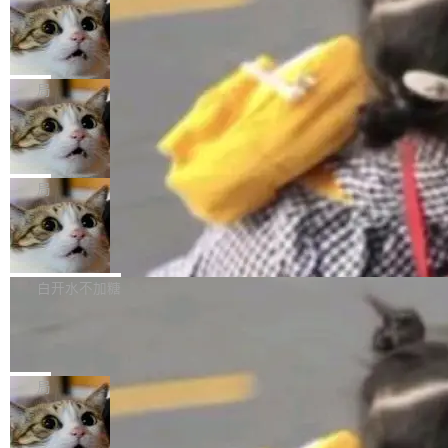
年。FFmpeg 社区最终选择用一个大版本的名
列表的数据匹配 —— 一项常规的数据处理任
没有拐弯抹角。他说中国正在赢得 AI 竞赛，而
字，留下了这份纪念。 雷霄骅曾是中国传媒大学
务，最终却产生了 180 万美元的账单，实际支出
当 AI agent 把源码变成了最好的扩展系
且按目前的速度，中国 AI 工具预计在今年底或
数字电视技术方向的博士生，长期从事视频、音
统，开发者工具必须开源
超出原定预算 860%。 更令人意外的是，该项目
2027 年就能追上美国前沿实验室的水平。 Dela
五年前，David Crawshaw 问过很多软件工程师
频技...
最终并未成功落地，而高额算力消耗持续运行长
ngue 把原因归结为一件事：开放协作。中国的
一个问题：你写过什么给自己用的程序？答案几
局
达 5 个月，公司直到财务对账时才察觉异常。这
AI 开发者在一个共享和协作的生态里加速迭代，
乎都是没有。工程师们整天用别人写的程序写程
意味着一个无人看管的 AI 程序，在近半年时间
而美国模型厂商在"闭门造车"。他的原话是 "buil
DeepSeek Harness 宣布内测邀请，全
序给别人用。偶尔有人自己写个博客系统、智能
里日夜不停地"烧钱"。 复盘显示，...
网最大规模开源 Agent 路演现场诞生
ding in silos"——各自为战，互不通气。 这个判
家居控制、家庭实验室，都算稀奇事。 Crawsh
一条内测招募帖，发出去的时候大概没人想到它
断从他嘴里说出来分量不同。Hugging Face 是
aw 是 Shelley 的作者，一个开源 AI coding age
会变成一场开源 Agent 生态的路演。 8月1日，
局
全球最大的开源 AI 平台，上面跑着上百万个模
nt。他最近在博客上写了一篇文章，核心论点很
DeepSeek Harness 团队负责人崔添翼（tiany
型。谁在开源赛道上领先，...
简单：开发者工具必须开源。 理由不是传统的自
商汤 SenseNova U1.5-Lite-Preview
i）在 X 上发帖： 「如果你是 Agent Harness 相
开源
由软件情怀，而是一个跟 AI agent 直接相关的
关开源项目的开发者，希望参加 DeepSeek Har
商汤科技宣布面向社区开源轻量级统一多模态模
技术判断。 两行 prompt 就能个性化任何软件 C
ness 的内测，可以回复或私信联系我。请附上
型的预览版本 SenseNova U1.5-Lite-Preview。
白开水不加糖
rawshaw 给出了两个 prompt。 第一个： "下载
GitHub id 以及开源代表作。」 DeepSeek 曾在
公告称，SenseNova U1.5-Lite-Preview并非简
某个软件的源码，在本地构建。修改 agent ...
官方招聘信息中写过一条简洁有力的公式：Mod
Ubuntu 将核心系统包从 deb 转成了 s
单的模型规模升级，而是基于 SenseNova U1
nap
el + Harness = Agent。模型负责理解和推理，
的一次系统性迭代，不仅在同一架构中贯通视觉
Ubuntu 正在把又一个核心系统包从 deb 转为 s
Harness 负责把能力落到真实环境中——调用工
理解、推理、生成与编辑，还仅以 8B-MoT 的轻
nap。这次是 hwctl——一个用来检查 Ubuntu
局
具、读写文件、管理上下文、处理错误、完成闭
量大小，将能力推进到4K、更精细的真实质感、
硬件认证状态的命令行工具。 Canonical 工程师
环。崔添翼招人的标...
更复杂的视觉控制和可持续迭代编辑。 相比 U
Dario Amodei 担心新人来 Anthropic
Alan Griffiths 在邮件列表中说得很直白：「hwc