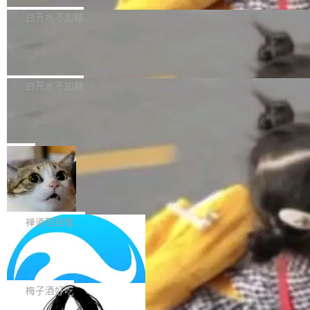
型，33B 参数，负责 768p 音视频生成（开
大幅增强，指令遵循能力大幅增强。在多项基准
Bug fixes and enhancements 修复了一个回归
白开水不加糖
源）；H3-Regenerate-2K 负责 in-context 重新
测试中，DeepSeek-V4-Flash 正式版性能可与
问题，该问题导致无法拉取图层中包含缺少明确
生成 2K ...
当前最强的闭源模型相媲美。 超算互联网现面向
Ant Design 6.5.3 发布，企业级 UI 设
父目录条目的目录的图像。moby/moby#53260
计语言和 React 实现
企业和开发者提供 DeepSeek-V4-Flash-0731
修复了一个回归问题，即CopyToContainer会拒
Ant Design 是阿里巴巴开源的一套企业级 UI 设
模型 API 调用服务，用户无需繁琐环境配置，一
绝遍历绝对符号链接的容器路径，例如/var/run -
计语言和 React 组件库。Ant Design 6.5.3 现
白开水不加糖
键接入即可快速调用，为各行业用户提供高性
> /run。moby/moby#53261 如需查看此版本中
已发布，主要更新内容如下： Input 修复 Input.
能、安...
的所有拉取请求和更改，可参阅： docker/cli, 2
DeepSeek V4 Flash 跑分全解析，13
OTP 使用字符串 mask 时仍采用 type="text" 的
个最强模型里它最便宜
9.7.1 milestone moby/moby, 29.7.1 milestone
问题，并保留显式 type 配置。#58835 修复 Inp
比它聪明的没它便宜，比它便宜的——哦，没有
更新说明：https://github.com/moby/...
ut.OTP 的 mask 为 true 时仍显示原始值的问
比它便宜的。 Artificial Analysis 更新了 DeepS
局
题。#58805 修复 Input.TextArea 调整大小手柄
eek V4 Flash 0731 的完整评测。一张 Intellige
在触摸设备上显示为小圆点的问题。#58812 Ty
禅道开源版 22.4 发布，内置 DevOps4.
nce Index vs Cost per Task 的散点图上，13
0 正式版，提供从代码提交到交付的全
pography 优化 Typography 省略提示在大列表
个模型排成一列，V4 Flash 贴着底部：$0.03
大家好， 禅道开源版22.4发布啦！本次发布我们
生命周期的管理能力
中的渲染性能。#58806 修复 Typography...
一次任务。 V4 Flash 的 Intelligence Index 得
带来了DevOps4.0系列的首个正式版本。 DevO
禅道项目管理软件
分 50，在 101 个模型中排第 3。排在它前面
ps4.0内置与禅道DevOps专业版同源的代码管理
的：Claude Opus 5（61 分）、Claude Fable
Solon 的 10 种 HTTP 服务器：改一行
核心，依托于全自研的GitFox代码托管引擎，我
依赖，换一个引擎
5（60 分）、GPT-5.6 Sol（59 分）、Kimi K3
们提供了从代码提交到交付的全生命周期的管理
用 Solon 做线上项目有一阵子了，有个点总让新
（57 分）、Grok 4...
能力。同时，我们 对禅道DevOps现有底层代码
接触的人觉得意外：服务器引擎是让你选的。 S
梅子酒好吃
进行了革命性的重构，为后续AI辅助编程、智能
olon 内核约 0.3MB，不内置固定的 HTTP 服务