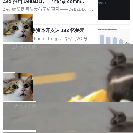
个小型数据库，应用天然按分片构建，单个数据
Zed 推出 DeltaDB，一个记录 commit
高价的三星折叠（三星Galaxy Z Fold8 Ultra / Z
之间所有操作的版本控制系统
库的竞争和爆炸半径问题在设计层面就被消除
Fold8 / Z Flip8）外，其余要么是中低端机器，
Zed 编辑器团队发布了新项目——DeltaDB，一
了。 闲置的 cell 会休眠到几乎不占资源。当 cel
例如iQOO Z11i、REDMI Note 17、REDMI No
个在 git commit 之间记录每一次编辑操作的版
局
l 迁移或唤醒时，新宿主从 S3 恢复 SQLite 数据
te 17 Pro、OPPO K15，要么是vivo X300 E这
本控制系统。目前处于 Early Access 阶段。 De
库继续执行。存储库是持久化的唯一真相...
样的次旗舰。 Galaxy Z Fold8 Ultra / Z Fold8 /
SpaceXAI 单季资本开支达 183 亿美元
ltaDB 的核心思路直接写在 landing page 最显
Z Flip8三款折叠屏新机均在7月22日发布，且全
眼的位置：「Software is made between com
根据风险投资人Tomer Tunguz 博客（VC 分
部搭载骁龙8 Elite Gen5 for Galaxy，它们本该
mits」——软件是在 commit 之间写出来的。git
析）披露的最新分析与第二季度业绩报告，Spac
白开水不加糖
是7月性...
只记录了你提交的最终状态，但真正的工作过程
eXAI在上个季度的总资本支出飙升至183.7亿美
——打字、删改、试错、agent 对话——都在 co
Meta 发布终端编程 Agent“Muse Cod
元。其中，绝大部分资金被直接用于 AI 领域，
e” 和 Muse Spark 1.2 模型
mmit 之间的空隙里丢失了。 DeltaDB 要做的就
金额高达158.3亿美元，这一单项投入已经逼近
Meta 今天发布了两款 AI 产品：Muse Code，
是把这段空隙补上。 回退到任何一次编辑：Delt
微软同期总资本开支的四成。 与亚马逊、Alpha
一个在终端里运行的编程 agent；Muse Spark
局
aDB 捕获 commit 之间的每一次操作，...
bet、微软以及 Meta 等传统科技巨头相比，Spa
1.2，驱动这个 agent 的新模型。一句话概括：
ceXAI的资金消耗速度尤为引人瞩目。然而，支
美团开源 LoHoSearch，用知识图谱校
你可以用 curl -fsSL https://dev.meta.ai/install.
准 AI 能力认知
撑庞大支出的资金来源却呈现出截然不同的面
sh | bash 安装一个能在大项目里自动规划、写
机器出题的前提，是让机器拥有全局视野。整个
貌。数据显示，微软和 Meta 主要依托充沛的经
代码、验证结果的 AI 终端工具。 据介绍，Muse
构建流程可以分为四个环节：建图 → 控制难度
白开水不加糖
营现金流来覆盖资本开支，其资本支出覆盖率分
Code 是 Meta 的编程 agent 产品。它和市场上
→ 质量把关 → 数据概览。
别达到155% 和106%;而SpaceXAI的经营现金
腾讯开源 UCL-MPComm 通信库
已有的终端编程 agent 在设计理念上有几个明显
流仅能覆盖资本开支的12...
的差异点。 异步后台 agent：Muse Code 有一
腾讯网平团队宣布开源了 UCL-MPComm 通信
个主 agent 循环，外加一组后台 agent。这些后