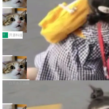
诉讼，称“Apple is getting this wron
（<a href="https://bugzilla.mozilla.org/show_
orkers 跑了十年 Isolate。用 CEO Matthew Pri
上个月，苹果一纸诉状把 OpenAI 告上法庭，指
g”
bug.cgi?id=204...
nce 的话说：「我们一生都在用 Isolate 运行代
控其挖角苹果前员工并窃取商业秘密。苹果的诉
局
码，而 AI Agent 不需要容器，它们需要的是 Iso
状把 OpenAI 描述成一个系统性地从前东家挖
late。」 容器为什么不合适 容器的问题在于启动
HUAWEI MatePad Edge上架WorkBu
人、套取机密信息的对手。 OpenAI 没发律师
ddy鸿蒙PC版，说话就能干活的AI办公
和销毁都太重了。一个 Agent 要执行的任务可能
函，也没选择庭外沉默。它在官网贴了一篇博
全能AI工作台WorkBuddy鸿蒙PC版上架HUAWE
搭子
只需要几毫秒的 CPU 时间，但容器从冷启动到
文，标题只有六个字：Apple is getting this wro
I MatePad Edge应用市场，直接下载即可使
开
开源科技
就绪要花数秒。如果未来有十...
ng。 然后，它把邮件往来和 iMessage 聊天记
用，与鸿蒙电脑上的体验一致。值得一提的是，
FFmpeg 9.0 发布：代号“Lei”，以此纪
录全贴了出来。 他发错人了 苹果外部律师 Gabr
这是目前市面上唯一支持平板接入WorkBuddy P
念中国开发者雷霄骅
iel Gross 来自 Weil 律所，2 月 23 日下午 5:53
C版的产品，搭载“人机双写”重磅功能——你写
全球知名开源多媒体框架 FFmpeg 今天正式发
给 OpenAI 总法律顾问 Che Chang 发了封邮
你的，AI写AI的，同屏协作互不干扰。一句话让
布了 9.0 版本。这个版本除了带来新一代音视频
局
件，附了一封长信，要求 OpenAI 配合调查前苹
AI帮你干活，现在开启全新体验！ 温馨提示：
处理能力和硬件加速支持之外，还有一个特殊之
果员工带走机密信...
亚马逊成本失控：AI 写代码烧掉 1215
体验WorkBuddy鸿蒙PC版前，请将 HUAWEI M
处：FFmpeg 9.0 的代号是“Lei”。 这个名字，
万元，超预算 860%
atePad Edge 升级至 HarmonyOS 6.1.0.135S
来自中国开发者雷霄骅（Lei Xiaohua）。 对于
外媒近日曝光了亚马逊的多份内部报告显示，AI
P9 patch03及以上版本。 *升级路径：设置 > 搜
很多中国音视频开发者而言，这个名字并不陌
导致公司在多个项目上超支。《金融时报》报道
白开水不加糖
索“软件更新” > 检查更新，即可搜索新版本，下
生。十年前，他通过大量中文技术文章、源码分
称，仅一个项目的成本超支就高达 180 万美元
载安装完成升级即可。 没有...
析和开源示例，让一代开发者第一次真正理解 F
Hugging Face CEO 发声：中国正在开
（约合人民币 1215 万元）。 具体来说，一名工
源模型上碾压我们
Fmpeg，也成为很多人进入音视频开发领域的
程师借助 Anthropic 旗下 Claude Sonnet 模型
"他们正在开源模型上碾压我们。" Hugging Fac
“启蒙老师”。 而今年，恰好是雷霄骅离世十周
编写程序，目标是完成电商平台作者信息与商品
e CEO Clément Delangue 在 CNBC 的采访里
局