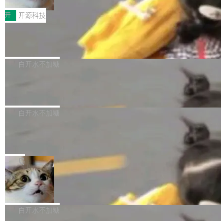
把它做成了 Web 玩具，放在 zhuzhiliao.imsai.c
完成一例腹部CT影像标注，张医生过去需要约1
<span><strong>警告：</strong>&nbsp;Zero
c 上，并在 GitHub 开源。 玩法很简单：按住屏
20个小时。他必须在数百张连续影像上，一笔一
开
开源科技
的 admin ...
幕画圈，或者直接甩手机。页面会实时显示转速
笔勾画边界，一层一层识别肌肉组织。如今，使
（圈/秒），声音来自真实竹知了录音的 1.72 秒
Apache Dubbo-go v3.3.2 正式发布
用东软飞标医学影像标注平台，同样的工作缩短
采样，无缝循环。音频解码失败时，还有一套合
至4小时，效率提升30倍。 这组数字背后，改变
这个版本面向生产环境，重心在内核稳定性。我
成兜底——锯齿波振荡器模拟脉冲，并联带通共
的不只是速度，而是把医学影像转化为AI能力的
们彻底收敛了旧配置体系，扩展了 Triple 协议与
白开水不加糖
振峰模拟竹膜和筒腔共鸣。 技术细节上，物理引
路径真正打通了。 大型医院积累的影像数据规模
泛化调用能力，加强了应用级元数据和服务治
擎是绳系质点模型：重力、弹性绳（只拉不
庞大，但不能直接用于训练模型。器官、病灶和
Calibre 9.12 发布，功能强大的开源电
理，同时集中修了并发安全、资源泄漏和热路径
推）、空气阻力，1/240 秒定步长积...
子书工具
组织边界，必须由专业医生逐层识别、标记和校
性能问题。
Calibre 开源项目是 Calibre 官方出的电子书管
正，才能成为机器能理解的高质量数据。医学影
理工具。它可以查看，转换，编辑和分类所有主
白开水不加糖
像AI落地最昂贵的环节，不是算法，是专业医生
流格式的电子书。Calibre 是个跨平台软件，可
的时间。 张医生是某三甲医院放射科副主任医
SwiftUI 问世七年了，为什么开发者还
以在 Linux、Windows 和 macOS 上运行。 Cal
师，牵头一项腹部肌肉影像课题。他需要在数百
在骂它？
ibre 9.12 现已正式发布，此次更新内容如下：
Yakov Manshin 发了一期长达 40 分钟的 YouT
张CT影像上完成像素级精细分割，让系统"...
新功能 macOS：在 Connect/Share 按钮中添加
ube 视频，标题是"SwiftUI 七年后：一个平庸的
局
通过 AirDop 共享书籍的功能 Content server：
故事"。视频核心观点很简单：SwiftUI 发布七年
支持可向服务器后端添加新端点的插件 Edit boo
DBeaver 26.1.4 发布
了，仍然像一个永久公测版。 Manshin 从数据
k：Compress images：添加将 GIF 图像转换为
流、布局系统、API 稳定性、性能、跨平台五个
DBeaver 是一个免费开源的通用数据库工具，适
JPEG/WebP 的选项 ToC Editor：添加一个按
维度逐一批判了 SwiftUI。最让人印象深刻的一
用于开发人员和数据库管理员。DBeaver 26.1.4
白开水不加糖
钮，用于对目录中的条目进...
个论据是：苹果官方的 SwiftUI 教程项目 Land
现已发布，具体更新内容包括： AI 助手： <ul st