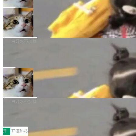
只为金钱，不为使命
1，U1.5-Lite-Preview 在以下方向上带来了显著
tl 是一个 Ubuntu 专有的包，它和它的依赖项都
顶级 AI 研究员在两家公司之间来回跳，中间只
提升： 原生支持4K图像生成； 更精细的局部纹
是 Ubuntu 专有的，不会用在其他发行版上。」
隔了几天。 Lilian Weng 上周刚宣布因健康原因
局
理、细节与真实世界质感； 更准确的中英文文字
所以 deb 版本的受众实际上为零。既然只有 Ub
离开 Thinking Machines Lab，说自己作为联合
生成与复杂版式组织； 更稳定的图...
FFmpeg 9.0 发布
untu 用户在用，那用 snap 打包就没什么可纠结
创始人的角色「太累了」。几天后，The Inform
的。 从 deb 到 snap 的迁移路径 hwctl 是 rust-
ation 就曝出她将重回 OpenAI，负责递归自我
FFmpeg 9.0 现已发布，包含多项改进。官方更
hwlib 硬件 API 库的一部分，命令行工具负责查
改进方向的研究。她是 Thinking Machines 过
新日志列出的 9.0 版本主要更新内容如下： 扩
白开水不加糖
询 Ubuntu 的硬件认证数据库。...
去一年内第四个离开的联合创始人。 这家由前
展 AMF 色彩转换器 (vf_vpp_amf) 的 HDR 功能
DeepSeek V4 Flash 单日消耗 8 万亿 t
OpenAI CTO Mira Murati 创立的公司，连创始
MP4 muxer 中支持 LCEVC 音轨复用 Playdate
okens 登顶热搜
团队都留不住。 但 Thinking Machines 不是唯
视频编码器和多路复用器 添加 v360_vulkan filt
8 万亿 tokens。一天。一家公司的消耗。 Open
一在人才争夺战中失血的公司。六月，Google
er HE-AAC 960 解码 (DAB+) transpose_cuda
Code 在 X 上发帖：「DeepSeek Flash did 8T
局
连失两员大将：Noam Shazeer 去了 Op...
filter 添加 AMF Frame Rate Converter (vf_frc
tokens on August 1st. 5T of free usage + 3T
_amf) filter SMPTE 2094-50 元数据支持和直
NetBSD 11.0 正式发布
on OpenCode Go.」79.8 万次浏览，连带着 #
通 ProRes RAW VideoToolbox 硬件加速器 AP
DeepSeek一天消耗了8万亿# 上了微博热搜——
NetBSD 11.0 现已正式发布，这是 NetBSD 操
V ...
注意这是 OpenCode 一家的消耗。 OpenCode
作系统的第十八个主要版本。 自 NetBSD 10.1
白开水不加糖
是 Anomaly 出品的 AI 编程工具，套餐 10 美元/
以来的变化 更新亮点： 新增对 RISC-V 处理器
月。用户交了 10 美元，就能用 DeepSeek Flas
2026 ChinaJoy鸿蒙游戏增长臻享会举
架构的支持。NetBSD 11.0 是首个支持 64 位 R
办，鲸鸿动能系统呈现游戏行业解决方
h 随便写代码，按网友说法：「怎么使劲用也用
ISC-V 平台的稳定版本，涵盖一系列基于 StarFi
8月1日，2026 ChinaJoy期间，鸿蒙游戏增长臻
案
不完。」5T 来自免费额度，3T 来自 Go...
ve JH71XX 的设备，例如 VisionFive 2、PINE
享会在上海举办。鸿蒙生态的全场景智慧营销平
开
开源科技