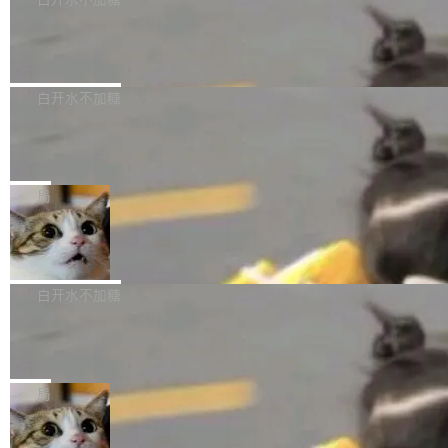
成本降低 30%，精度不变。 FP8 省的不仅是显
先理解你的语境和意图，再把准确的文字直接给
s： 实现了URL.Parse()便捷功能 对浏览器内部
存 KV cache 是推理时最吃显...
到你。从“逐字转写、单点优化”演进为“理解语
PostgreSQL 18/19 新特性深度解读
函数添加了多项边界检查，以避免潜在的越界访
境、兼容场景、一键直出”。 Hy ASR 3.0 previe
问、下溢和溢出。（DiD） 修复了加载和解析内
演讲者分享了一个有趣的实践：面对 PG 18 已
w 不要求标准普通话，方言识别覆盖粤语、吴语
容提供的字体时出现的几个问题 为避免音频加
发布的 Release Notes，他利用 AI 工具（如 Co
白开水不加糖
等 10 大方言片区和 20 余个二级小片区。在开
载、处理和播放过程中可能出现的一系列错误，
pilot）对数千条 commit 日志进行自动分析，先
源评测集中，Hy ASR 3.0 preview 在多语种的
对音频采样频率设定了下限 采样率低于 8kHz
慕尼黑市政府为全职开源项目维护者提
让模型总结出三十余条潜在特性，再逐条要求生
WER（...
供资助
（通常被认为是 "telephone"/"walkie-talkie" 音
成详细解释和代码校验，最终筛选出对用户体感
"在过去大约 10 年的大部分时间里，libexpat 的
质的最低采样率）的音频格式将被拒绝 修复了 C
最强的若干项。对于尚未正式发版的 PG 19，则
维护工作一直与我的日常工作、家务、社交生活
局
SS 圆角虚线样式中可能存在的问题 如果表单中
通过拉取过去一年内（从 PG 18 Beta1 时间点
和休闲娱乐竞争时间。" 这是 libexpat 维护者 S
的图像元素不在同一个子树中，则它们将不再关
至今）的所有 commit，同样交由 AI 分析提炼。
Firefox 153.0.3 发布
ebastian Pipping 写在博客里的话。8 月 4 日，
联 加...
经过人工复核，准确度令人满意。这一方法也为
他宣布了一个新消息：从 2026 年 8 月 1 日起，
Firefox 153.0.3 现已发布，具体更新内容如
社区爱好者提供了高效跟踪新版本的思路。
他可以全职维护 libexpat 了，最长 6 个月。发
下： New Smart Window 包含多项增强功能：
白开水不加糖
工资的是慕尼黑市政府。 libexpat 是一个 C99
<ul> <li>现在建议列表会显示更多结果，方便用
编写的流式 XML 解析器，MIT 许可证。和 libx
Cloudflare Computer 开源：你的 Age
户查找历史记录和切换到已打开的标签页。（<a
nt 需要一台电脑，而不是一个容器
ml2 一样，它是世界上使用最广泛的 XML 解析
href="https://bugzilla.mozilla.org/show_bug.c
Cloudflare 开源了名为 @cloudflare/computer
库之一。你的操作系统、浏览器、无数的基础设
gi?id=2019042">Bug&nbsp;2019042</a>）</l
的 npm 包。项目的核心论点是：容器不适合 Ag
局
施软件，很可能都在用它。而过去十年，维护它
i> <li>现在，助手可以直接使用 Exa 的网络搜索
ent 计算。真正适合的，是 Isolate。 Cloudflare
的人一直在用业余...
结果回答问题，而无需将问题转交给搜索引擎。
OpenAI 公开邮件和聊天记录回应苹果
工程师在这件事上没什么可谦虚的——他们用 W