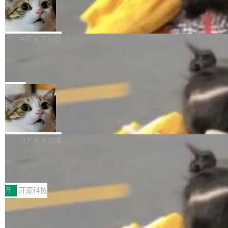
生成与复杂版式组织； 更稳定的图...
untu 用户在用，那用 snap 打包就没什么可纠结
FFmpeg 9.0 发布
创始人的角色「太累了」。几天后，The Inform
的。 从 deb 到 snap 的迁移路径 hwctl 是 rust-
ation 就曝出她将重回 OpenAI，负责递归自我
FFmpeg 9.0 现已发布，包含多项改进。官方更
hwlib 硬件 API 库的一部分，命令行工具负责查
改进方向的研究。她是 Thinking Machines 过
新日志列出的 9.0 版本主要更新内容如下： 扩
白开水不加糖
询 Ubuntu 的硬件认证数据库。...
去一年内第四个离开的联合创始人。 这家由前
展 AMF 色彩转换器 (vf_vpp_amf) 的 HDR 功能
OpenAI CTO Mira Murati 创立的公司，连创始
DeepSeek V4 Flash 单日消耗 8 万亿 t
MP4 muxer 中支持 LCEVC 音轨复用 Playdate
okens 登顶热搜
团队都留不住。 但 Thinking Machines 不是唯
视频编码器和多路复用器 添加 v360_vulkan filt
8 万亿 tokens。一天。一家公司的消耗。 Open
一在人才争夺战中失血的公司。六月，Google
er HE-AAC 960 解码 (DAB+) transpose_cuda
Code 在 X 上发帖：「DeepSeek Flash did 8T
局
连失两员大将：Noam Shazeer 去了 Op...
filter 添加 AMF Frame Rate Converter (vf_frc
tokens on August 1st. 5T of free usage + 3T
_amf) filter SMPTE 2094-50 元数据支持和直
NetBSD 11.0 正式发布
on OpenCode Go.」79.8 万次浏览，连带着 #
通 ProRes RAW VideoToolbox 硬件加速器 AP
DeepSeek一天消耗了8万亿# 上了微博热搜——
NetBSD 11.0 现已正式发布，这是 NetBSD 操
V ...
注意这是 OpenCode 一家的消耗。 OpenCode
作系统的第十八个主要版本。 自 NetBSD 10.1
白开水不加糖
是 Anomaly 出品的 AI 编程工具，套餐 10 美元/
以来的变化 更新亮点： 新增对 RISC-V 处理器
月。用户交了 10 美元，就能用 DeepSeek Flas
2026 ChinaJoy鸿蒙游戏增长臻享会举
架构的支持。NetBSD 11.0 是首个支持 64 位 R
办，鲸鸿动能系统呈现游戏行业解决方
h 随便写代码，按网友说法：「怎么使劲用也用
ISC-V 平台的稳定版本，涵盖一系列基于 StarFi
8月1日，2026 ChinaJoy期间，鸿蒙游戏增长臻
案
不完。」5T 来自免费额度，3T 来自 Go...
ve JH71XX 的设备，例如 VisionFive 2、PINE
享会在上海举办。鸿蒙生态的全场景智慧营销平
开
开源科技
64 STAR64，以及 QEMU。 增强了对 POSIX.1
台鲸鸿动能协同华为游戏中心，面向游戏行业开
-2024 和 C23 编程接口标准的兼容性。 compat
技嘉X3D系列再添新成员 B850 AORU
发者及生态伙伴，系统呈现了平台在游戏领域的
S ELITE X3D主板强化性能体验
_linux(8) 增强了对 Linux 系统调用的支持，包
完整能力版图——从IAP高价值用户的全周期经
面向AMD Ryzen X3D处理器玩家，技嘉X3D系