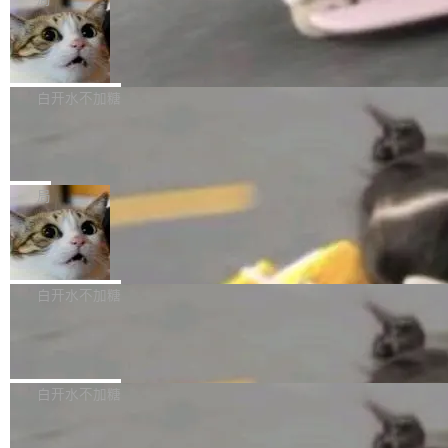
l 迁移或唤醒时，新宿主从 S3 恢复 SQLite 数据
te 17 Pro、OPPO K15，要么是vivo X300 E这
本控制系统。目前处于 Early Access 阶段。 De
库继续执行。存储库是持久化的唯一真相...
样的次旗舰。 Galaxy Z Fold8 Ultra / Z Fold8 /
SpaceXAI 单季资本开支达 183 亿美元
ltaDB 的核心思路直接写在 landing page 最显
Z Flip8三款折叠屏新机均在7月22日发布，且全
眼的位置：「Software is made between com
根据风险投资人Tomer Tunguz 博客（VC 分
部搭载骁龙8 Elite Gen5 for Galaxy，它们本该
mits」——软件是在 commit 之间写出来的。git
析）披露的最新分析与第二季度业绩报告，Spac
白开水不加糖
是7月性...
只记录了你提交的最终状态，但真正的工作过程
eXAI在上个季度的总资本支出飙升至183.7亿美
——打字、删改、试错、agent 对话——都在 co
Meta 发布终端编程 Agent“Muse Cod
元。其中，绝大部分资金被直接用于 AI 领域，
e” 和 Muse Spark 1.2 模型
mmit 之间的空隙里丢失了。 DeltaDB 要做的就
金额高达158.3亿美元，这一单项投入已经逼近
Meta 今天发布了两款 AI 产品：Muse Code，
是把这段空隙补上。 回退到任何一次编辑：Delt
微软同期总资本开支的四成。 与亚马逊、Alpha
一个在终端里运行的编程 agent；Muse Spark
局
aDB 捕获 commit 之间的每一次操作，...
bet、微软以及 Meta 等传统科技巨头相比，Spa
1.2，驱动这个 agent 的新模型。一句话概括：
ceXAI的资金消耗速度尤为引人瞩目。然而，支
美团开源 LoHoSearch，用知识图谱校
你可以用 curl -fsSL https://dev.meta.ai/install.
准 AI 能力认知
撑庞大支出的资金来源却呈现出截然不同的面
sh | bash 安装一个能在大项目里自动规划、写
机器出题的前提，是让机器拥有全局视野。整个
貌。数据显示，微软和 Meta 主要依托充沛的经
代码、验证结果的 AI 终端工具。 据介绍，Muse
构建流程可以分为四个环节：建图 → 控制难度
白开水不加糖
营现金流来覆盖资本开支，其资本支出覆盖率分
Code 是 Meta 的编程 agent 产品。它和市场上
→ 质量把关 → 数据概览。
别达到155% 和106%;而SpaceXAI的经营现金
已有的终端编程 agent 在设计理念上有几个明显
腾讯开源 UCL-MPComm 通信库
流仅能覆盖资本开支的12...
的差异点。 异步后台 agent：Muse Code 有一
腾讯网平团队宣布开源了 UCL-MPComm 通信
个主 agent 循环，外加一组后台 agent。这些后
库，并将作为transport接入Mooncake TENT。
白开水不加糖
台 agent...
该通信库针对AI Memory池化场景的数据传输需
CoStrict入选工信部2025人工智能应用
求进行了深度优化，能够实现数据中心内大规模