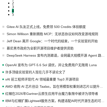
2
3
4
5
Gitee AI 队友正式上线，免费领 500 Credits 体验额度
Simon Willison 重新拥抱 MCP：无状态协议如何改变游戏规则
Jeff Dean 离开 Google：一个时代的结束，一个实验室的开始
慕尼黑市政府为全职开源项目维护者提供资助
DeepSeek Harness 宣布内测邀请，全网最大规模开源 Agent 路演现场诞生
OpenAI 宣布为 GPT-5.6 Sol 调优，并让免费用户无限用 Luna
许多顶级实验室的人现在几乎不读论文了
xAI 前工程师评现代 AI 领域最重要 Top3 开源项目
AMD 收购 AI 芯片创企 Taalas，旨在将模型权重刻进芯片以提升推理性能
红帽在2026年Gartner云原生应用平台魔力象限中被评为领导者
IBM与红帽扩展Lightwell服务方案，构建适配AI时代开源生态的可信基础设施