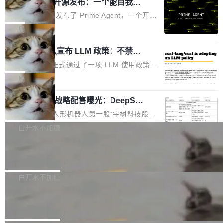
（OHDD：OpenHarmony Hardware Develope
Prime Agent 开源发布：一个能自我改
障无法工作。Pages、Copilot code review、C
进的编程 Agent，ARC-AGI 3 超越人类
r Day）将在杭州启航。活动面向智能硬件产业
opilot coding agent 全部受影响。从检测到完全
Prime Intellect 发布了 Prime Agent，一个开源
专家基线
链企业和开发者，邀请行业专家与资深技术顾
恢复，大约 12 小时。 这是 2026 年 8 月的第六
的编程 Agent Harness，核心设计围绕两个抽
局
问，围绕开源鸿蒙技术能力、设备适配、芯片适
起事故，其中四起与 AI/Copilot 服务相关。 Git
象：Recursive Language Model（RLM）和 C
配、功耗与稳定性调优、兼容性测评及统一互联
Hub 员工 kdaigle 在 HN 讨论中贴出了一组数
Rust 项目团队宣布 LLM 政策：不禁
ontinual Harness。在 ARC-AGI 3 基准测试
等内容展开系统讲解和实战交流，帮助企业进一
止，但你要承认哪些代码不是你写的
据：2025 年全年 10 亿次 commit。现在，每周
上，Prime Agent + Opus 5 的组合达到了 95.
Rust 语言项目正式通过了一项 LLM 使用政策，
步了解开源鸿蒙在智能...
2.75 亿次，全年预计 140 亿次。GitHub...
5% RHAE Best@1，超过了 ARC 报告的人类专
覆盖 rust-lang/rust 单一仓库的代码贡献。这不
局
家基线 95.4%。 不是又一个 coding agent 包装
是项目级别的官方立场，目前由五个团队采纳，
器 Prime Agent 的架构和市面上大多数 coding
宇树科技 IPO 战略配售曝光：DeepSe
但它可能是主流开源项目中关于 AI 辅助贡献最
ek 获配 93.3 万股，锁定 36 个月
agent 有本质区别。大多数 agent harness 的设
细致的一份规则。 政策的核心只有一句话：LLM
8月6日晚间，“人形机器人第一股”宇树科技股份
计是基于早期模型的能力—...
可以用来分析、提炼、审阅、建议，但不能用来
有限公司披露IPO发行价格及战略配售结果，杭
白开水不加糖
创作。 具体来说，LLM 生成的代码可以提交，
州深度求索人工智能基础技术研究有限公司（De
但必须满足五个条件：预先安排、非关键、高质
Docker 29.7.2 发布
epSeek）获配93.3399万股，按150.8元/股发行
量、充分测试、充分审查，并且必须披露。LLM
价格计算，认购金额约1.41亿元，股份锁定期为
Docker 29.7.2 现已发布，具体更新内容如下：
不得生成涉及安全性的关键变更，除非作者本身
36个月。 公告显示，本次宇树科技战略配售对
Bug fixes and enhancements 修复多次传递同
白开水不加糖
就是领域专家。即使如此，政策也"强烈不建
象主要包括长期投资机构、与公司业务具有战略
一环境变量时，docker service create和docker
议"这么做。 对于不披露的情况，审核者可以直
Apache Fluss 毕业成为顶级项目
合作关系或长期合作愿景的大型企业、科创板保
service update会发生 panic 的问题。docker/cl
接关闭 PR，无需解释。 政策作者 Jynn Ne...
荐人跟投子公司，以及公司高级管理人员和核心
i#7145 修复了 Docker Engine 29.7.0 中引入的
今年 7 月，Apache Fluss 的毕业提案在 Apach
员工参与设立的专项资产管理计划。其中，Dee