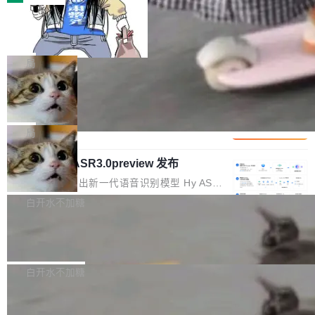
装完即用。 开源地址：Gitee · GitCode · GitHu
体。企业级代码仓库通常包含数十万乃至数百万
b 安装 支持 Java 8+（8~26）、macOS / Linu
一条“删库”命令跑 17 小时，算法工程
个文件，其规模远超单次模型调用可承载的上下
师删光 89TB 数据只为干私活
x / Windows / Harmony PC。 # macOS / Linu
文窗口。随着项目规模的持续扩张与代码历史的
最高人民检察院8月4日公布了一起案件：北京一
x / Harmony PC curl -fsSL https://solon.noea
不断累积，代码仓中的模块关系、接口契约、业
名90后算法工程师王某，为了给自己接的私活腾
局
r.org/solon...
务逻辑等关键信息往往分散于数十乃至数百个文
服务器空间，删光了公司AI游戏部门的全部核心
件之中，形成高度复杂的知识关联网络。传统的
Cloudflare 分享推理优化实践：KV ca
数据。 王某2024年1月入职东城区某科技公司AI
che 量化 + 权重压缩，吞吐量提升 4
代码检索手段（如关键词匹配、目录遍历）仅能
短剧部门，有互联网大厂背景。在公司内部架构
Kimi 和 GLM 是当前最强的大模型系列之一，但
1%，成本降 30%
在语法层面完成文本定位，难以触及代码的语义
调整期间，部门三次通知全员将数据从A集群迁
它们有一个共同的问题：太吃显存了。月之暗面
局
内涵与结构关联，导致开发者使用代码智能体在
移到B集群，王某都回复了"收到"。 他没有迁移
的 Kimi K 系列和智谱的 GLM 都是长上下文、M
理解大规模代码仓时面临显著"代码仓理解"瓶
数据。2024年9月3日下午4点，他使用此前登录
腾讯混元 Hy ASR3.0preview 发布
oE 架构的大模型，好用到让人上瘾，但 GPU 显
颈。 代码仓深度理解服务（以下简称" CodeBas
的账号密码进入A集群，输入了一条被程序员圈
存永远不够用。 Cloudflare 的 Workers AI 团队
腾讯混元正式推出新一代语音识别模型 Hy ASR
e深度理解服务"）是华为云码道（CodeA...
称为"删库跑路"的命令——最高管理员权限、无
一直在跑这些模型的推理。他们在官方博客上发
3.0preview。基于最新一代大语言模型 Hy3 的
白开水不加糖
需确认、强制递归删除。17个小时后，运维人员
了一篇技术文章，详细拆解了三种让大模型在 G
语言理解能力，以及融合了高精度语音识别与深
发现异常并中止进程时，89TB数据已经没了。
PU 上跑得更省、更快的技术手段——KV cache
Pale Moon 34.3.2 发布，苍月浏览器
度语义理解能力，实现了语音识别能力的全面升
删掉的是AI游戏部门的全部开发文件，包括公司
量化、模型权重压缩、以及共享 KV cache 的完
级。 根据介绍，Hy ASR3.0preview 目标在于：
Pale Moon 34.3.2 现已发布，这是一个安全更
自研的多个文生3D和...
整性保护。效果是：吞吐量提升 41%，每 token
让语音识别不再只是听清，而是真正听懂。通过
新和少量网页兼容性修复版本。 Changes/fixe
白开水不加糖
成本降低 30%，精度不变。 FP8 省的不仅是显
先理解你的语境和意图，再把准确的文字直接给
s： 实现了URL.Parse()便捷功能 对浏览器内部
存 KV cache 是推理时最吃显...
到你。从“逐字转写、单点优化”演进为“理解语
PostgreSQL 18/19 新特性深度解读
函数添加了多项边界检查，以避免潜在的越界访