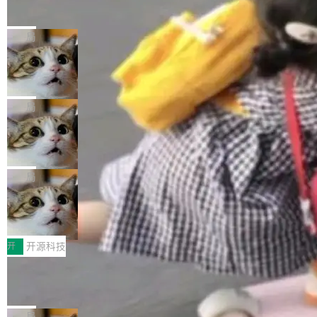
的帖子在 Reddit 火了
式”为主题，直面AI从实验室走向规模化产业落地
有一种东西，一旦用过就回不去了。Alex Fedos
的核心质量命题。会上，《2026智能研发生产力
eev 管它叫"软件设计的基石"。 他说的东西不新
局
工具选型手册》发布，Testin云测的Testin XAge
鲜——代数数据类型（ADT），尤其是和类型
nt智能测试系统入选AI测试领域代表产品。对CI
Cloudflare 开源内部企业 AI 平台 Clou
（sum type）。但他说清楚了一件事：这不是类
dflare OS
O而言，这提示了一个转变：AI测试正在从效率
型系统的学术体操，是日常编码的思维方式。 文
Cloudflare 发布了一个开源项目 Cloudflare O
工具升级为企业的质量基础设施。 CIO面对的新
章从一个简单的例子切入。一个网站的深色主题
S。如果你只看官方博客，你会觉得这是又一
局
现实 过去两年，CIO们的焦虑清单上多了两项：
设置，如果用布尔值 + 可空字段来表示——bool
个"AI 知识库 + 聊天机器人"——每个大厂都在
一是如何让大模型和智能体应用安全地从PoC走
ean 表示是否可切换，nullable 的默认模式、浅
Deno 团队开源 Celld，可自托管的分
做，没什么新鲜的。 但 Kenton Varda 在 Twitte
向生产，二是如何让测试团队跟得上AI应用...
布式 Durable Objects
色方案、深色方案——会产生大量无意义的组
r 上把事情说清楚了： 今天我们发布了 Cloudfla
Ryan Dahl 领导的 Deno 团队推出了最新开源项
合。方案缺了、配置冲突了、全 null 了。要知道
re OS，一个带连接器的聊天机器人，跟其他所
目 Celld，一个能在自己机器上运行 Cloudflare
局
哪些组合有效，作者说，你得靠"文档、校验、或
有科技公司做的一样。只不过，实际上它不一
Workers 和 Durable Objects 的守护进程。 设
者部落知识"。 换个写法。Rust 的 enum，两个
鲁大师7月新机性能/流畅/AI榜：vivo夺
样。这是 Sandstorm.io 的重制版，我十年前的
计思路很直接：每个对象是一个独立的 SQLite
变体：Switchable...
性能、流畅双第一，三星Galaxy Z系列
那个创业公司。不同的是，这次它构建在 Cloudf
数据库，按名称寻址，复制到你自己的 S3 兼容
2026年7月的手机市场，由于存储等硬件成本暴
新折叠缺席
lare Workers 上——我花了九年时间搭建的平台
存储库里。节点之间只通过这个存储库协调——
增，手机厂商的日子也不好过啊，新机速度明显
开
开源科技
——并且深度集成了 AI。这基本上是我十年秘密
没有控制平面，没有共识协议。每个对象自带一
放缓，因此硝烟味淡了许多。新机参数规格除开
计划的顶峰。 十年前，Ken...
Zed 推出 DeltaDB，一个记录 commit
个小型数据库，应用天然按分片构建，单个数据
高价的三星折叠（三星Galaxy Z Fold8 Ultra / Z
之间所有操作的版本控制系统
库的竞争和爆炸半径问题在设计层面就被消除
Fold8 / Z Flip8）外，其余要么是中低端机器，
Zed 编辑器团队发布了新项目——DeltaDB，一
了。 闲置的 cell 会休眠到几乎不占资源。当 cel
例如iQOO Z11i、REDMI Note 17、REDMI No
个在 git commit 之间记录每一次编辑操作的版
局