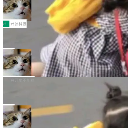
码，而 AI Agent 不需要容器，它们需要的是 Iso
状把 OpenAI 描述成一个系统性地从前东家挖
late。」 容器为什么不合适 容器的问题在于启动
HUAWEI MatePad Edge上架WorkBu
人、套取机密信息的对手。 OpenAI 没发律师
ddy鸿蒙PC版，说话就能干活的AI办公
和销毁都太重了。一个 Agent 要执行的任务可能
函，也没选择庭外沉默。它在官网贴了一篇博
全能AI工作台WorkBuddy鸿蒙PC版上架HUAWE
搭子
只需要几毫秒的 CPU 时间，但容器从冷启动到
文，标题只有六个字：Apple is getting this wro
I MatePad Edge应用市场，直接下载即可使
开
开源科技
就绪要花数秒。如果未来有十...
ng。 然后，它把邮件往来和 iMessage 聊天记
用，与鸿蒙电脑上的体验一致。值得一提的是，
录全贴了出来。 他发错人了 苹果外部律师 Gabr
FFmpeg 9.0 发布：代号“Lei”，以此纪
这是目前市面上唯一支持平板接入WorkBuddy P
念中国开发者雷霄骅
iel Gross 来自 Weil 律所，2 月 23 日下午 5:53
C版的产品，搭载“人机双写”重磅功能——你写
全球知名开源多媒体框架 FFmpeg 今天正式发
给 OpenAI 总法律顾问 Che Chang 发了封邮
你的，AI写AI的，同屏协作互不干扰。一句话让
布了 9.0 版本。这个版本除了带来新一代音视频
局
件，附了一封长信，要求 OpenAI 配合调查前苹
AI帮你干活，现在开启全新体验！ 温馨提示：
处理能力和硬件加速支持之外，还有一个特殊之
果员工带走机密信...
体验WorkBuddy鸿蒙PC版前，请将 HUAWEI M
亚马逊成本失控：AI 写代码烧掉 1215
处：FFmpeg 9.0 的代号是“Lei”。 这个名字，
万元，超预算 860%
atePad Edge 升级至 HarmonyOS 6.1.0.135S
来自中国开发者雷霄骅（Lei Xiaohua）。 对于
外媒近日曝光了亚马逊的多份内部报告显示，AI
P9 patch03及以上版本。 *升级路径：设置 > 搜
很多中国音视频开发者而言，这个名字并不陌
导致公司在多个项目上超支。《金融时报》报道
白开水不加糖
索“软件更新” > 检查更新，即可搜索新版本，下
生。十年前，他通过大量中文技术文章、源码分
称，仅一个项目的成本超支就高达 180 万美元
载安装完成升级即可。 没有...
析和开源示例，让一代开发者第一次真正理解 F
Hugging Face CEO 发声：中国正在开
（约合人民币 1215 万元）。 具体来说，一名工
源模型上碾压我们
Fmpeg，也成为很多人进入音视频开发领域的
程师借助 Anthropic 旗下 Claude Sonnet 模型
"他们正在开源模型上碾压我们。" Hugging Fac
“启蒙老师”。 而今年，恰好是雷霄骅离世十周
编写程序，目标是完成电商平台作者信息与商品
e CEO Clément Delangue 在 CNBC 的采访里
局
年。FFmpeg 社区最终选择用一个大版本的名
列表的数据匹配 —— 一项常规的数据处理任
没有拐弯抹角。他说中国正在赢得 AI 竞赛，而
字，留下了这份纪念。 雷霄骅曾是中国传媒大学
务，最终却产生了 180 万美元的账单，实际支出
当 AI agent 把源码变成了最好的扩展系
且按目前的速度，中国 AI 工具预计在今年底或
数字电视技术方向的博士生，长期从事视频、音
统，开发者工具必须开源
超出原定预算 860%。 更令人意外的是，该项目