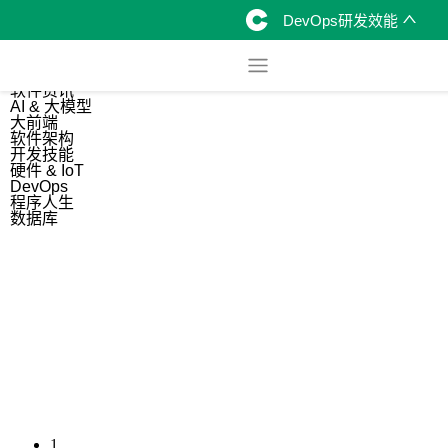
DevOps研发效能
综合
开源资讯
软件资讯
AI & 大模型
大前端
软件架构
开发技能
硬件 & IoT
DevOps
程序人生
数据库
1