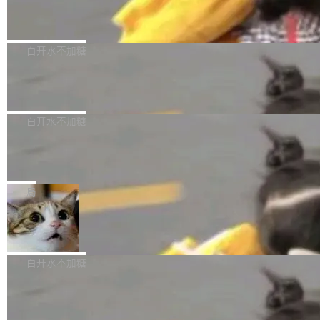
（圈/秒），声音来自真实竹知了录音的 1.72 秒
Apache Dubbo-go v3.3.2 正式发布
用东软飞标医学影像标注平台，同样的工作缩短
采样，无缝循环。音频解码失败时，还有一套合
至4小时，效率提升30倍。 这组数字背后，改变
这个版本面向生产环境，重心在内核稳定性。我
成兜底——锯齿波振荡器模拟脉冲，并联带通共
的不只是速度，而是把医学影像转化为AI能力的
们彻底收敛了旧配置体系，扩展了 Triple 协议与
白开水不加糖
振峰模拟竹膜和筒腔共鸣。 技术细节上，物理引
路径真正打通了。 大型医院积累的影像数据规模
泛化调用能力，加强了应用级元数据和服务治
擎是绳系质点模型：重力、弹性绳（只拉不
庞大，但不能直接用于训练模型。器官、病灶和
Calibre 9.12 发布，功能强大的开源电
理，同时集中修了并发安全、资源泄漏和热路径
推）、空气阻力，1/240 秒定步长积...
子书工具
组织边界，必须由专业医生逐层识别、标记和校
性能问题。
Calibre 开源项目是 Calibre 官方出的电子书管
正，才能成为机器能理解的高质量数据。医学影
理工具。它可以查看，转换，编辑和分类所有主
白开水不加糖
像AI落地最昂贵的环节，不是算法，是专业医生
流格式的电子书。Calibre 是个跨平台软件，可
的时间。 张医生是某三甲医院放射科副主任医
SwiftUI 问世七年了，为什么开发者还
以在 Linux、Windows 和 macOS 上运行。 Cal
师，牵头一项腹部肌肉影像课题。他需要在数百
在骂它？
ibre 9.12 现已正式发布，此次更新内容如下：
Yakov Manshin 发了一期长达 40 分钟的 YouT
张CT影像上完成像素级精细分割，让系统"...
新功能 macOS：在 Connect/Share 按钮中添加
ube 视频，标题是"SwiftUI 七年后：一个平庸的
局
通过 AirDop 共享书籍的功能 Content server：
故事"。视频核心观点很简单：SwiftUI 发布七年
支持可向服务器后端添加新端点的插件 Edit boo
DBeaver 26.1.4 发布
了，仍然像一个永久公测版。 Manshin 从数据
k：Compress images：添加将 GIF 图像转换为
流、布局系统、API 稳定性、性能、跨平台五个
DBeaver 是一个免费开源的通用数据库工具，适
JPEG/WebP 的选项 ToC Editor：添加一个按
维度逐一批判了 SwiftUI。最让人印象深刻的一
用于开发人员和数据库管理员。DBeaver 26.1.4
白开水不加糖
钮，用于对目录中的条目进...
个论据是：苹果官方的 SwiftUI 教程项目 Land
现已发布，具体更新内容包括： AI 助手： <ul st
marks，用最新 Xcode 在最新 macOS 上构建
传音TEX AI语音算法团队斩获MLC-SL
yle="margin-left:0; margin-right:0"> <li><span
M 2026国际挑战赛Task 1亚军
运行，出来的效果是坏的——侧边栏按钮大小不
style="color:#000000">现在可以通过键盘访问
近日，在国际语音领域顶级会议INTERSPEECH