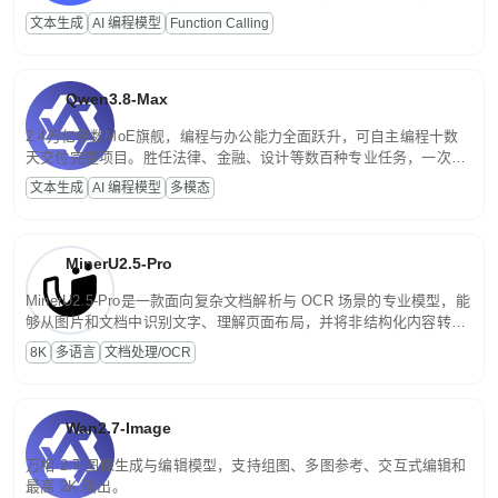
高并发、轻量化任务，适合日常对话、内容创作、基础 RAG、批量
文本生成
AI 编程模型
Function Calling
文案处理等普惠刚需场景。
Qwen3.8-Max
2.4万亿参数MoE旗舰，编程与办公能力全面跃升，可自主编程十数
天交付完整项目。胜任法律、金融、设计等数百种专业任务，一次对
话端到端交付生产级成果。原生视觉理解贯穿规划、执行与验证全流
文本生成
AI 编程模型
多模态
程，支持超长文档与长视频的深度语义解析。长程任务中自主规划与
闭环迭代，持续进化。
MinerU2.5-Pro
MinerU2.5-Pro是一款面向复杂文档解析与 OCR 场景的专业模型，能
够从图片和文档中识别文字、理解页面布局，并将非结构化内容转换
为便于存储、检索和二次处理的结构化结果。
8K
多语言
文档处理/OCR
Wan2.7-Image
万相 2.7 图像生成与编辑模型，支持组图、多图参考、交互式编辑和
最高 2K 输出。