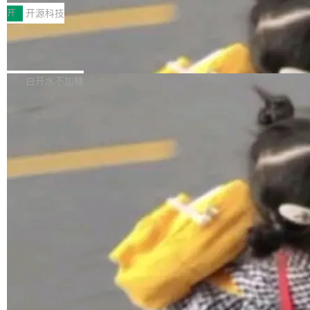
一，界面错位。他说这个问题"两年前就发现了，
AI 聊天功能（添加了一些快捷键）</span></li>
2026卫星活动——第二届多语种对话语音语言模
开
开源科技
至今没变"。 数据流方面，Manshin 指出 SwiftU
<li><span style="color:#000000">新增了始终
型挑战赛 （Multilingual Conversational Speec
I 的属性包装器演进史...
在新 SQL 控制台中打开 AI 生成的脚本的功能</
Qwen3.8-Max 发布，下周开源 Qwen3.
h Language Model Challenge，MLC-SLM）T
8-27B
span></li> <li><span style="color:#000000...
ask 1赛道中，传音TEX AI中心语音算法团队以
千问大模型宣布正式推出 Qwen 家族迄今最强大
自主研发的说话人归属多语种自动语音识别系统
的模型 Qwen3.8-Max，也是其首个 Max 规模
白开水不加糖
取得tcpMER 15.41%的成绩，在全球110支参赛
的开源权重模型。Qwen3.8-Max 的模型权重预
队伍中位列第二。此次突破展现了传音在多语种
计将于开源，彼时也将同步开源 Qwen3.8-27B
语音识别、说话人日志、时间对齐与长音频工程
模型。 根据介绍，Qwen3.8-Max 基于 Qwen 3.
加载更多
化系统等关键方向的系统性技术实力。 本届赛事
5 的架构基础构建，参数规模扩展至 2.4 万亿，
聚焦多语言对话语音模型面临的关键技术挑战，
激活参数95B，支持100万上下文Tokens，在编
共吸引来自全球工业界与学术界的1...
程、办公、科研以及长周期任务等方面实现了全
面提升。它不仅能应对更具挑战性的问题，还能
更可靠地端到端完成复杂任务，输出值得信赖的
成果。 全球开发者都可通过千问 AI 平台获得 Q
wen3.8 的 API 服务：国内每百万 Tok...