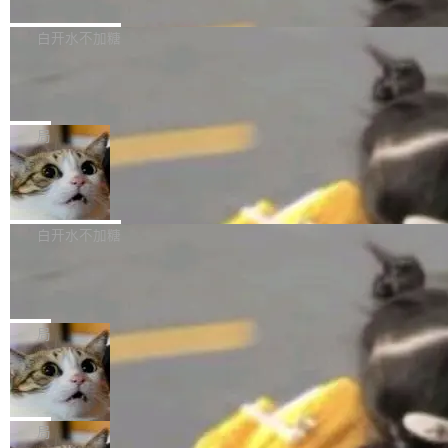
境、兼容场景、一键直出”。 Hy ASR 3.0 previe
问、下溢和溢出。（DiD） 修复了加载和解析内
演讲者分享了一个有趣的实践：面对 PG 18 已
w 不要求标准普通话，方言识别覆盖粤语、吴语
容提供的字体时出现的几个问题 为避免音频加
发布的 Release Notes，他利用 AI 工具（如 Co
白开水不加糖
等 10 大方言片区和 20 余个二级小片区。在开
载、处理和播放过程中可能出现的一系列错误，
pilot）对数千条 commit 日志进行自动分析，先
源评测集中，Hy ASR 3.0 preview 在多语种的
慕尼黑市政府为全职开源项目维护者提
对音频采样频率设定了下限 采样率低于 8kHz
让模型总结出三十余条潜在特性，再逐条要求生
WER（...
供资助
（通常被认为是 "telephone"/"walkie-talkie" 音
成详细解释和代码校验，最终筛选出对用户体感
"在过去大约 10 年的大部分时间里，libexpat 的
质的最低采样率）的音频格式将被拒绝 修复了 C
最强的若干项。对于尚未正式发版的 PG 19，则
维护工作一直与我的日常工作、家务、社交生活
局
SS 圆角虚线样式中可能存在的问题 如果表单中
通过拉取过去一年内（从 PG 18 Beta1 时间点
和休闲娱乐竞争时间。" 这是 libexpat 维护者 S
的图像元素不在同一个子树中，则它们将不再关
Firefox 153.0.3 发布
至今）的所有 commit，同样交由 AI 分析提炼。
ebastian Pipping 写在博客里的话。8 月 4 日，
联 加...
经过人工复核，准确度令人满意。这一方法也为
他宣布了一个新消息：从 2026 年 8 月 1 日起，
Firefox 153.0.3 现已发布，具体更新内容如
社区爱好者提供了高效跟踪新版本的思路。
他可以全职维护 libexpat 了，最长 6 个月。发
下： New Smart Window 包含多项增强功能：
白开水不加糖
工资的是慕尼黑市政府。 libexpat 是一个 C99
<ul> <li>现在建议列表会显示更多结果，方便用
编写的流式 XML 解析器，MIT 许可证。和 libx
Cloudflare Computer 开源：你的 Age
户查找历史记录和切换到已打开的标签页。（<a
nt 需要一台电脑，而不是一个容器
ml2 一样，它是世界上使用最广泛的 XML 解析
href="https://bugzilla.mozilla.org/show_bug.c
Cloudflare 开源了名为 @cloudflare/computer
库之一。你的操作系统、浏览器、无数的基础设
gi?id=2019042">Bug&nbsp;2019042</a>）</l
的 npm 包。项目的核心论点是：容器不适合 Ag
局
施软件，很可能都在用它。而过去十年，维护它
i> <li>现在，助手可以直接使用 Exa 的网络搜索
ent 计算。真正适合的，是 Isolate。 Cloudflare
的人一直在用业余...
结果回答问题，而无需将问题转交给搜索引擎。
OpenAI 公开邮件和聊天记录回应苹果
工程师在这件事上没什么可谦虚的——他们用 W
诉讼，称“Apple is getting this wron
（<a href="https://bugzilla.mozilla.org/show_
orkers 跑了十年 Isolate。用 CEO Matthew Pri
上个月，苹果一纸诉状把 OpenAI 告上法庭，指
g”
bug.cgi?id=204...
nce 的话说：「我们一生都在用 Isolate 运行代
控其挖角苹果前员工并窃取商业秘密。苹果的诉
局