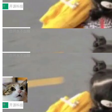
括 epoll（围绕 kqueue 实现）、POSIX 消息队
营、到IAA游戏的“买变一体”正循环、再到联运与
列主板阵容迎来新成员——B850 AORUS ELITE
开
开源科技
列、...
广告协同的全链路经营闭环，以及面向全球市场
X3D。作为面向主流高性能平台打造的全新主板
的出海增长布局。 华为终端云业务商业化销售负
Zadig v5.0 发布：AI 发布专员与 AI 审
产品，B850 AORUS ELITE X3D延续技嘉在X3
查专员上线
责人在开场致辞中表示，游戏开发者的核心诉求
D平台优化上的技术积累，旨在为游戏玩家带来
我们团队这几天最大的卡点不是 AI 写得不够
已不再是“多一个投放渠道”，而是一套能够持续
更稳定、更高效的装机选择。 B850 AORUS ELI
好，是 AI 写得太好了。 好到审查排期从两天的
白开水不加糖
驱动增长的体系。截至目前，搭载HarmonyOS
TE X3D基于AMD AM5平台打造，支持AMD Ry
活儿拖成了五天。PR 一堆起来没人敢合，发布
6的终端设备已突破7000万台，注册开发者数量
zen 9000/8000/7000系列处理器，并针对X3D
Dgraph v25.4.0 发布，具有图形后端的
窗口推了又推。好到合进 main 分支的代码，我
已突破 1100 万。随着鸿蒙生态汇聚越来越多的
原生 GraphQL 数据库
处理器特性进行平台级优化。其搭载X3D鸡血模
们自己都没看完。 这事不是个例。GitLab 调研
Dgraph 是一个水平可扩展的分布式 GraphQL
高质量游戏...
式2.0，可根据不同使用场景释放处理器潜力，
过 1528 名开发者，85% 说 AI 把瓶颈从写代码
数据库，有一个图形后端。作为一个原生的 Gra
白开水不加糖
帮助玩家在游戏与高负载应用中获得更充分的性
转移到了审代码。 写代码有人替你干了。但审代
phQL 数据库，它严格控制数据在磁盘上的排列
能表现。 在核心规格方面，B850 AO...
码、把关发版这两道关，还得靠人肉扛。 V5.0
竹知了：一个零依赖的单文件 HTML，
方式，以优化查询性能和吞吐量，减少集群中的
把儿时竹蝉玩具搬进浏览器
想让 AI 一起盯。
磁盘寻道和网络调用。 Dgraph v25.4.0 现已发
竹知了（zhuzhiliao）是那种小时候路边摊上几
布，具体更新内容包括： feat(zero)：Zero 现
块钱的玩意儿——一根小竹签，一个竹筒，一头
局
支持 --security superflag（token=...;whitelist
系着涂了松香的线。甩起来，竹膜震动，发出“哇
=...），与 Alpha 版本的格式一致，并据此对其
30倍效率升级：解锁医学影像数据要素
——哇”的蝉鸣声。实物越来越难找了，有开发者
价值化的真实路径
管理 HTTP 端点进行授权。 <blockquote> <p>
把它做成了 Web 玩具，放在 zhuzhiliao.imsai.c
完成一例腹部CT影像标注，张医生过去需要约1
<span><strong>警告：</strong>&nbsp;Zero
c 上，并在 GitHub 开源。 玩法很简单：按住屏
20个小时。他必须在数百张连续影像上，一笔一
开
开源科技
的 admin ...
幕画圈，或者直接甩手机。页面会实时显示转速
笔勾画边界，一层一层识别肌肉组织。如今，使