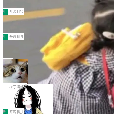
典型案例
计算节点间多种内存类型的高性能通信。 UCL-
近日，工信部科技司公示《2025人工智能应用典
MPComm将作为一种传输引擎接入Mooncake T
型案例入选名单》，深信服“面向企业研发场景的
开
开源科技
ENT，实现零拷贝传输性能提升30%、非零拷贝
开源 AI 编程平台 CoStrict 应用”凭借卓越的技术
传输性能最高提升5倍。UCL-MPComm底层基
深信服AI算力网关入选工信部人工智能
创新与落地成效成功入选。 全链路私有化部署，
应用典型案例！
于自研UCL-Engine通信引擎，后续腾讯网平将
助力企业AI研发安全落地 当前，越来越多企业已
前不久，工业和信息化部正式发布《2025年人工
持续开源更多基于UCL-Engine的高性能通信组
经开始引入 AI Coding 工具，通过调用公有云模
智能应用典型案例名单》，集中展示人工智能在
开
开源科技
件。 腾讯网平团队在UCL-MPComm中实现了一
型或企业内部部署模型提升研发效率。但随着 AI
各领域的应用成果，覆盖技术底座、行业赋能、
个独立于业务线程的全局通信引擎（Engine），
Jeff Dean 离开 Google：一个时代的结
Coding 从个人辅助工具逐步走向团队级、组织
产品应用、支撑保障、专题等五大方向。深信服
并实...
束，一个实验室的开始
级应用，企业在规模化落地过程中，对安全性、
AI算力网关（AI创新平台）成功入选！ 随着各行
Google 员工编号 20。MapReduce 作者之一。
可控性和代码质量提出了更高要求。 首先是数据
各业的Agent走向规模化建设，算力构成形态逐
Bigtable 作者之一。TensorFlow 的作者之一。
局
安全与合规要求。对于大多数普通研发场景，公
渐丰富，用户关注的重点也在发生变化：不只是
Gemini 的架构师。Google 首席科学家。 Jeff D
有云模型能够满足快速试用和效率提升的需求。
🔥 SolonCode v2026.8.4 发布：界面
让AI用起来，还要进一步看清混合算力时代下，
ean 在 Google 工作了 27 年后，宣布离职。 他
但对于金融、能源、医疗等对数据安全要求较...
字体可调、22 种语言、记忆搜索增强
Token花在哪里、算力是否被充分利用，以及持
不是一个人走。一同离开的还有 Sanjay Ghema
打开终端就能上岗的全中文编码智能体，这一轮
续增长的AI成本该如何优化。 深信服AI算力网关
wat（Google 员工编号 23，Jeff Dean 二十多
把「看得清、用母语、记得住」三件事一次补
梅子酒好吃
正是围绕这些实际问题，从Token治理和成本治
年的编程搭档，MapReduce 和 Bigtable 的共同
齐。 SolonCode 是什么 SolonCode 是杭州无
理两个方面，让用户的每一份算力都看得清、管
作者）、Quoc Le（Google 大脑核心成员，Se
让“代码语义理解”深度释放AI Coding
耳科技研发的企业级终端编码智能体——一位全
得住、用得稳、省得下、更安全！ 一、从现在开
价值潜能：华为云码道（CodeArts）
q2Seq 和 DocAI 的共同发明人）以及 Oriol Vin
中文驱动的数字员工，自主理解需求、规划步
一、代码仓深度理解技术的作用与价值 在软件工
始，Token使用一目...
代码仓技术解析
yals（Gemini 联合负责人，AlphaSta...
骤、编写代码。不挑模型、不挑平台，curl 一行
程实践中，代码仓是企业核心知识资产的主要载
开
开源科技