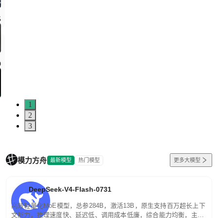
5
0
1
2
3
模力方舟
最新模型
热门模型
更多大模型
DeepSeek-V4-Flash-0731
高效轻量化MoE模型，总参284B，激活13B，原生支持百万超长上下
文能力。推理速度快、延迟低、调用成本低廉，综合能力均衡，主打