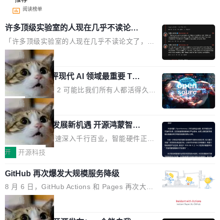
阅读榜单
许多顶级实验室的人现在几乎不读论文
了
「许多顶级实验室的人现在几乎不读论文了，而
且他们认为 ICLR/ICML/NeurIPS 充斥着大量过
局
度宣传和欺诈。」 OpenAI 研究员 Keller Jorda
xAI 前工程师评现代 AI 领域最重要 Top
n 这条推文引发了广泛讨论。他不是在说风凉
3 开源项目
话，他是说出了一个圈内人尽皆知但很少公开捅
Flash Attention 2 可能比我们所有人都活得久。
破的事实。 Jordan 随后补充了一句软化声明：
这句话不是来自某个技术博客，而是出自 Hieu
局
「我不认为这些会议上大部分论文都在过度宣传
Pham 的一条推文。Hieu Pham 是谁？他是 xAI
或造假。问题是，作为读者，如果你筛选出那些
共商智能硬件发展新机遇 开源鸿蒙智能
的早期工程师之一，在 Grok 训练基础设施团队
硬件开发者日杭州站即将举行
看起来最令人兴奋的论文，那它们大部分都是过
工作过。近日他在 X 上发了一条帖子，列出了他
随着万物智联加速深入千行百业，智能硬件正从
度宣传的。」 这才是真正的痛点。不是所有论文
认为现代 AI 领域最重要的三个开源项目。 第一
单点设备迈向智能化、网联化、协同化发展。作
开
开源科技
都有问题，是最吸引眼球的那批论文最有问题。
个名字毫无悬念：Flash Attention 2。 Hieu 的
为面向全场景、跨终端的分布式操作系统，开源
他引用的帖子来自 Mathew Shen，一位 ICLR 2
理由很具体。FA 系列不需要解释，但 FA2 是他
GitHub 再次爆发大规模服务降级
鸿蒙通过统一技术底座和分布式能力，为不同类
026 的读者：「看了篇 ...
认为最重要的一个——复杂度恰到好处，刚好能
型智能设备的开发、连接与互联提供关键支撑，
8 月 6 日，GitHub Actions 和 Pages 再次大规
驱动你去学 CuTe，但还没被那些"邪恶的" Hopp
也为产业链企业探索产品创新与商业增长打开新
模服务降级，Actions 完全不可用超过 5 小时，
局
er++ 优化所淹没，足够容易修改和适配。 更关
的空间。 8月14日，开源鸿蒙智能硬件开发者日
webhook 停发，连自托管 runner 也因调度层故
键的是 FA2 的持久性...