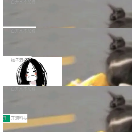
一个回归问题，该问题导致拉取镜像时会拒绝包
e 孵化器项目管理委员会（IPMC）投票中获得
白开水不加糖
pSeek作为与宇树科技具备战略合作关系的企
含绝对 hardlink 目标的镜像（此类镜像由某些镜
全票通过，随后获 Apache 软件基金会董事会批
业，获配股份数量占本次发行数量的2.31%。 除
马斯克 AI 百科项目 Grokipedia 被曝数
像构建工具生成）。moby/moby#53305 修复了
准。今天，Apache 软件基金会正式宣布 Apach
DeepSeek外，腾讯旗下上海启善投资有限公司
月未更新
Docker Engine 29.7.0 中引入的一个回归问
e Fluss 孵化毕业，成为 Apache 顶级项目（TL
埃隆·马斯克推出的AI百科项目 Grokipedia 被曝
获配9...
题，该问题可能导致在旧版 Linux 内核...
P）！这一里程碑不仅标志着 Fluss 迈入新的发
长期停止内容更新，未能实现其作为“AI版维基百
白开水不加糖
展阶段，也将进一步推动流式存储、实时湖仓与
科”替代品的目标。 据 Lawfare 最新调查，自今
AI 数据基础加速融合，为实时数据基础设施的发
Solon I18n：三种解析器，零样板代码
年4月以来，Grokipedia 页面更新功能基本停
展开启新的篇章。
滞，过去三个月内没有任何条目完成更新，用户
如果你在 Spring Boot 里做过国际化，流程大概
提交的编辑请求也长期处于待处理状态。 Groki
是这样的：配 MessageSource 的 Bean、写 R
梅子酒好吃
pedia 于去年底上线，定位为由人工智能生成内
eloadableResourceBundleMessageSource、
容的百科平台，被马斯克视为传统众包百科网站
Apache Doris 4.1 全面增强 Iceberg：
声明 LocaleResolver、注册 LocaleChangeInt
支持 UPDATE、MERGE INTO 与 Iceb
维基百科的替代方案。Lawfare 调查发现，无论
erceptor…五六步之后才能看到第一行翻译文
Apache Doris 4.1 要补齐的，正是缺失的那一
erg V3
热门页面还是低关注度页面，均未出现近期更
本。 Solon 换了个方式。整个 i18n 模块围绕三
半。在已有查询能力的基础上，Doris 进一步支
白开水不加糖
新，相关问题并非局限于特定领域，而是在不同
个解析器、一个注解、一个工具类展开——没有
持了 UPDATE、DELETE、MERGE INTO 等数
主题和访问量页面中普遍存在。 调查人员最初认
XML、没有拦截器注册、没有样板配置。 资源
Testin XAgent：CIO智能测试落地指南
据修改操作、完整的表结构管理与分区演进，以
为，Grokipedia可能只是限...
文件的约定 把文件放到 resources/i18n/ 下： r
及 rewrite_data_files、expire_snapshots 等日
7月30日，TiD2026质量竞争力大会在北京中关
esources/i18n/messages.properties ...
常维护操作，并完整支持 Iceberg V3 格式。
村国家自主创新示范区会议中心开幕。本届大会
开
开源科技
由中关村智联软件服务业质量创新联盟主办，以
让非法状态不可表示：一篇关于 ADT
“智构可信·质创未来——AI原生时代的质量新范