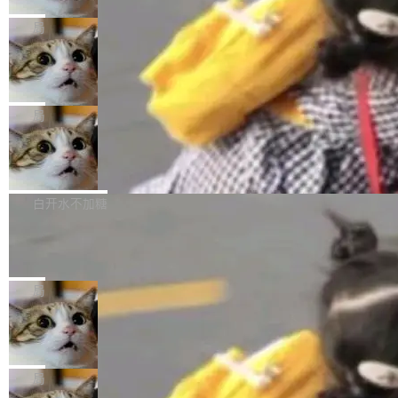
2027 年就能追上美国前沿实验室的水平。 Dela
五年前，David Crawshaw 问过很多软件工程师
频技...
最终并未成功落地，而高额算力消耗持续运行长
ngue 把原因归结为一件事：开放协作。中国的
一个问题：你写过什么给自己用的程序？答案几
局
达 5 个月，公司直到财务对账时才察觉异常。这
AI 开发者在一个共享和协作的生态里加速迭代，
乎都是没有。工程师们整天用别人写的程序写程
意味着一个无人看管的 AI 程序，在近半年时间
而美国模型厂商在"闭门造车"。他的原话是 "buil
DeepSeek Harness 宣布内测邀请，全
序给别人用。偶尔有人自己写个博客系统、智能
里日夜不停地"烧钱"。 复盘显示，...
网最大规模开源 Agent 路演现场诞生
ding in silos"——各自为战，互不通气。 这个判
家居控制、家庭实验室，都算稀奇事。 Crawsh
一条内测招募帖，发出去的时候大概没人想到它
断从他嘴里说出来分量不同。Hugging Face 是
aw 是 Shelley 的作者，一个开源 AI coding age
会变成一场开源 Agent 生态的路演。 8月1日，
局
全球最大的开源 AI 平台，上面跑着上百万个模
nt。他最近在博客上写了一篇文章，核心论点很
DeepSeek Harness 团队负责人崔添翼（tiany
型。谁在开源赛道上领先，...
简单：开发者工具必须开源。 理由不是传统的自
商汤 SenseNova U1.5-Lite-Preview
i）在 X 上发帖： 「如果你是 Agent Harness 相
开源
由软件情怀，而是一个跟 AI agent 直接相关的
关开源项目的开发者，希望参加 DeepSeek Har
商汤科技宣布面向社区开源轻量级统一多模态模
技术判断。 两行 prompt 就能个性化任何软件 C
ness 的内测，可以回复或私信联系我。请附上
型的预览版本 SenseNova U1.5-Lite-Preview。
白开水不加糖
rawshaw 给出了两个 prompt。 第一个： "下载
GitHub id 以及开源代表作。」 DeepSeek 曾在
公告称，SenseNova U1.5-Lite-Preview并非简
某个软件的源码，在本地构建。修改 agent ...
官方招聘信息中写过一条简洁有力的公式：Mod
Ubuntu 将核心系统包从 deb 转成了 s
单的模型规模升级，而是基于 SenseNova U1
nap
el + Harness = Agent。模型负责理解和推理，
的一次系统性迭代，不仅在同一架构中贯通视觉
Ubuntu 正在把又一个核心系统包从 deb 转为 s
Harness 负责把能力落到真实环境中——调用工
理解、推理、生成与编辑，还仅以 8B-MoT 的轻
nap。这次是 hwctl——一个用来检查 Ubuntu
局
具、读写文件、管理上下文、处理错误、完成闭
量大小，将能力推进到4K、更精细的真实质感、
硬件认证状态的命令行工具。 Canonical 工程师
环。崔添翼招人的标...
更复杂的视觉控制和可持续迭代编辑。 相比 U
Dario Amodei 担心新人来 Anthropic
Alan Griffiths 在邮件列表中说得很直白：「hwc
只为金钱，不为使命
1，U1.5-Lite-Preview 在以下方向上带来了显著
tl 是一个 Ubuntu 专有的包，它和它的依赖项都
顶级 AI 研究员在两家公司之间来回跳，中间只
提升： 原生支持4K图像生成； 更精细的局部纹
是 Ubuntu 专有的，不会用在其他发行版上。」
隔了几天。 Lilian Weng 上周刚宣布因健康原因
局
理、细节与真实世界质感； 更准确的中英文文字
所以 deb 版本的受众实际上为零。既然只有 Ub
离开 Thinking Machines Lab，说自己作为联合