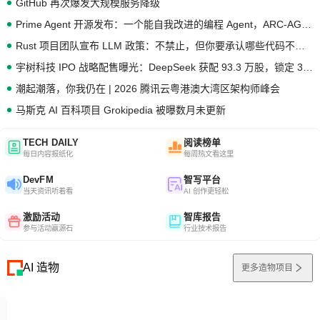
GitHub 再次爆发大规模服务降级
Prime Agent 开源发布：一个能自我改进的编程 Agent，ARC-AGI 3 超越人类专家基线
Rust 项目团队宣布 LLM 政策：不禁止，但你要承认哪些代码不是你写的
宇树科技 IPO 战略配售曝光：DeepSeek 获配 93.3 万股，锁定 36 个月
潮起潮落，你我仍在 | 2026 腾讯云粤港澳大湾区架构师峰会
马斯克 AI 百科项目 Grokipedia 被曝数月未更新
TECH DAILY
阅读榜单
每日内容报纸化
每周热文看这里
DevFM
智写平台
当天资讯听着看
AI 创作更轻松
激励活动
智库报告
参与活动赢源石
行业技术报告
AI 造物
更多造物项目