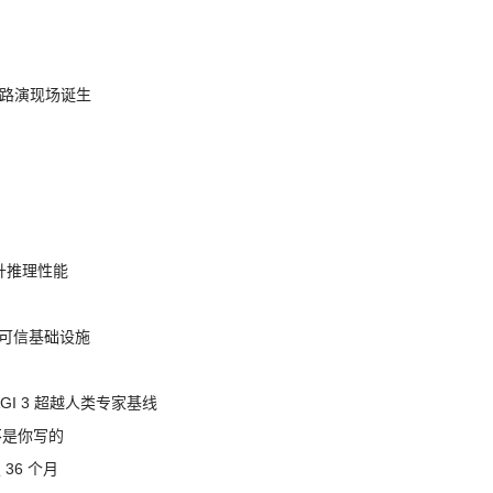
nt 路演现场诞生
提升推理性能
态的可信基础设施
AGI 3 超越人类专家基线
不是你写的
 36 个月