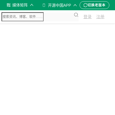
媒体矩阵
开源中国APP
切换老版本
登录
注册