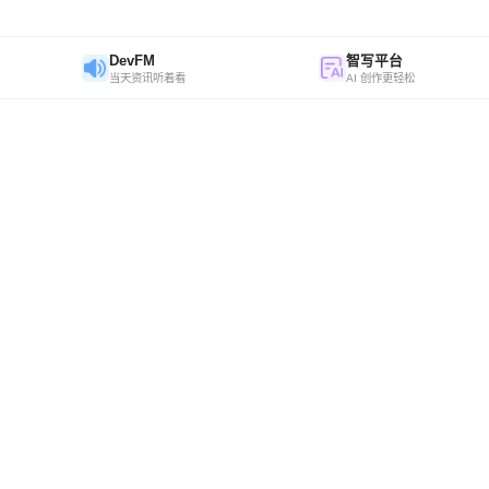
DevFM
智写平台
当天资讯听着看
AI 创作更轻松