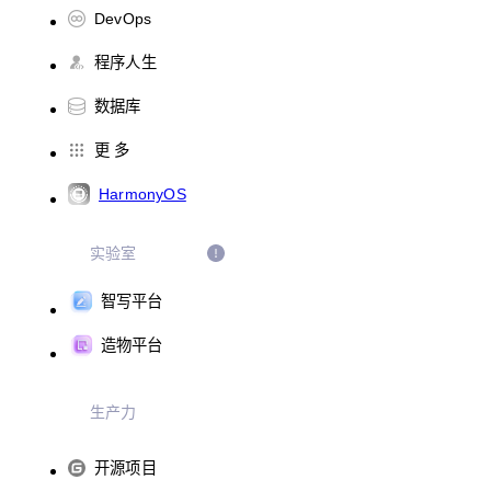
DevOps
程序人生
数据库
更 多
HarmonyOS
实验室
智写平台
造物平台
生产力
开源项目