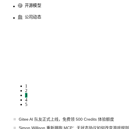
开源模型
公司动态
1
2
3
4
5
Gitee AI 队友正式上线，免费领 500 Credits 体验额度
Simon Willison 重新拥抱 MCP：无状态协议如何改变游戏规则