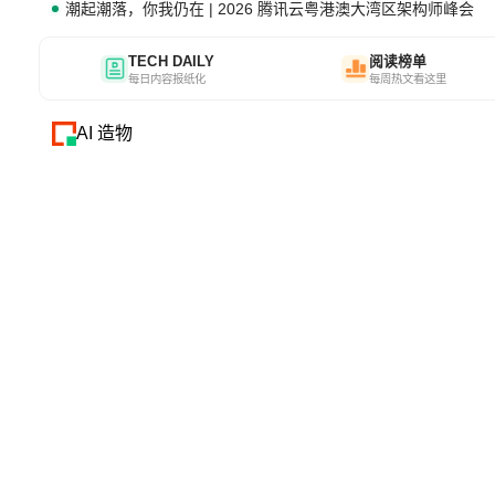
潮起潮落，你我仍在 | 2026 腾讯云粤港澳大湾区架构师峰会
TECH DAILY
阅读榜单
每日内容报纸化
每周热文看这里
AI 造物