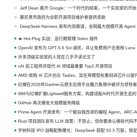
Jeff Dean 离开 Google：一个时代的结束，一个实验室的开始
慕尼黑市政府为全职开源项目维护者提供资助
DeepSeek Harness 宣布内测邀请，全网最大规模开源 Age
🔥 Hot-Plug 实战：运行期管理 Solon 插件
OpenAI 宣布为 GPT-5.6 Sol 调优，并让免费用户无限用 Luna
许多顶级实验室的人现在几乎不读论文了
xAI 前工程师评现代 AI 领域最重要 Top3 开源项目
AMD 收购 AI 芯片创企 Taalas，旨在将模型权重刻进芯片以
红帽在2026年Gartner云原生应用平台魔力象限中被评为领导者
IBM与红帽扩展Lightwell服务方案，构建适配AI时代开源生
GitHub 再次爆发大规模服务降级
Prime Agent 开源发布：一个能自我改进的编程 Agent，ARC-
Rust 项目团队宣布 LLM 政策：不禁止，但你要承认哪些代码
宇树科技 IPO 战略配售曝光：DeepSeek 获配 93.3 万股，锁定