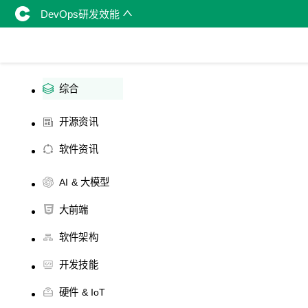
DevOps研发效能
综合
开源资讯
软件资讯
AI & 大模型
大前端
软件架构
开发技能
硬件 & IoT