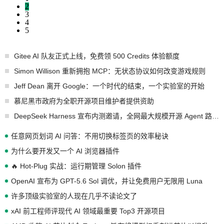
2
3
4
5
Gitee AI 队友正式上线，免费领 500 Credits 体验额度
Simon Willison 重新拥抱 MCP：无状态协议如何改变游戏规则
Jeff Dean 离开 Google：一个时代的结束，一个实验室的开始
慕尼黑市政府为全职开源项目维护者提供资助
DeepSeek Harness 宣布内测邀请，全网最大规模开源 Agent 路演现场诞生
任意网页划词 AI 问答：不用切换标签页的效率秘诀
为什么要开发又一个 AI 浏览器插件
🔥 Hot-Plug 实战：运行期管理 Solon 插件
OpenAI 宣布为 GPT-5.6 Sol 调优，并让免费用户无限用 Luna
许多顶级实验室的人现在几乎不读论文了
xAI 前工程师评现代 AI 领域最重要 Top3 开源项目