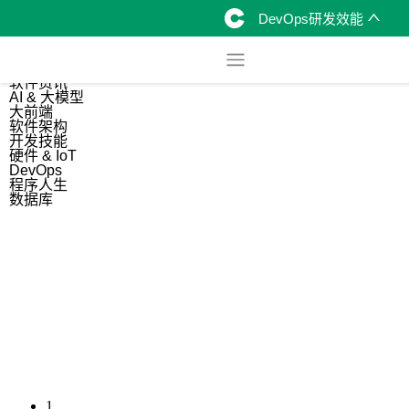
DevOps研发效能
综合
开源资讯
软件资讯
AI & 大模型
大前端
软件架构
开发技能
硬件 & IoT
DevOps
程序人生
数据库
1