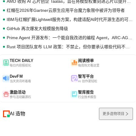
AMD 收购 AI 芯片创企 Taalas，旨在将模型权重刻进芯片以提升推理性能
红帽在2026年Gartner云原生应用平台魔力象限中被评为领导者
IBM与红帽扩展Lightwell服务方案，构建适配AI时代开源生态的可信基础设施
GitHub 再次爆发大规模服务降级
Prime Agent 开源发布：一个能自我改进的编程 Agent，ARC-AGI 3 超越人类专家基线
Rust 项目团队宣布 LLM 政策：不禁止，但你要承认哪些代码不是你写的
TECH DAILY
阅读榜单
每日内容报纸化
每周热文看这里
DevFM
智写平台
当天资讯听着看
AI 创作更轻松
激励活动
智库报告
参与活动赢源石
行业技术报告
AI 造物
更多造物项目