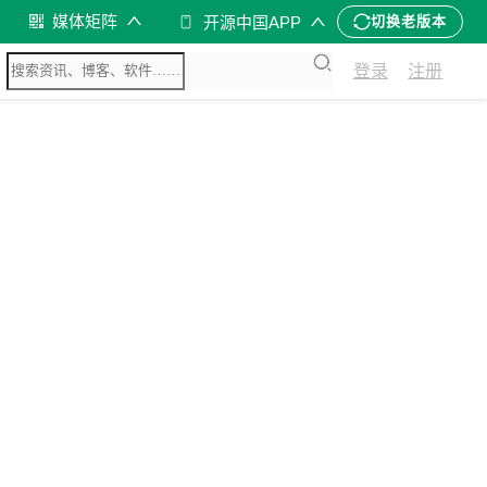
媒体矩阵
开源中国APP
切换老版本
登录
注册