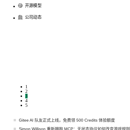
开源模型
公司动态
1
2
3
4
5
Gitee AI 队友正式上线，免费领 500 Credits 体验额度
Simon Willison 重新拥抱 MCP：无状态协议如何改变游戏规则