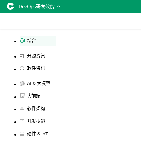
DevOps研发效能
综合
开源资讯
软件资讯
AI & 大模型
大前端
软件架构
开发技能
硬件 & IoT