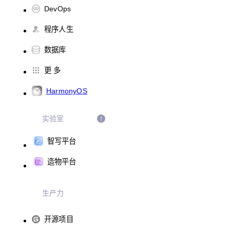
DevOps
程序人生
数据库
更 多
HarmonyOS
实验室
智写平台
造物平台
生产力
开源项目