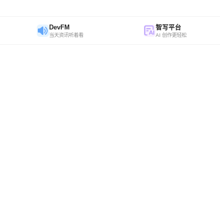
DevFM
智写平台
当天资讯听着看
AI 创作更轻松