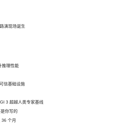
nt 路演现场诞生
提升推理性能
态的可信基础设施
AGI 3 超越人类专家基线
不是你写的
 36 个月