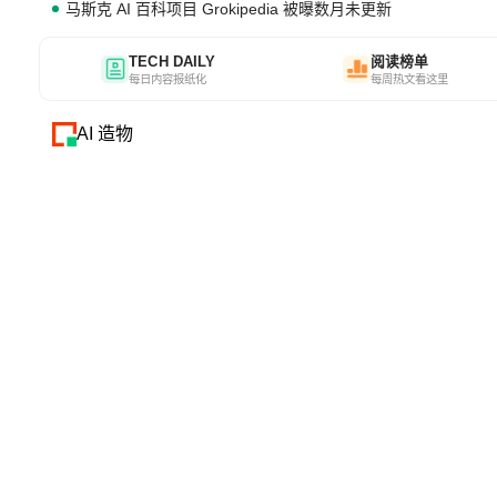
马斯克 AI 百科项目 Grokipedia 被曝数月未更新
TECH DAILY
阅读榜单
每日内容报纸化
每周热文看这里
AI 造物