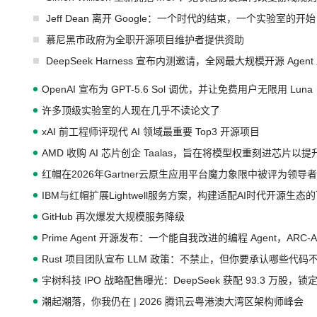
Jeff Dean 离开 Google：一个时代的结束，一个实验室的开始
慕尼黑市政府为全职开源项目维护者提供资助
DeepSeek Harness 宣布内测邀请，全网最大规模开源 Age
OpenAI 宣布为 GPT-5.6 Sol 调优，并让免费用户无限用 Luna
许多顶级实验室的人现在几乎不读论文了
xAI 前工程师评现代 AI 领域最重要 Top3 开源项目
AMD 收购 AI 芯片创企 Taalas，旨在将模型权重刻进芯片以
红帽在2026年Gartner云原生应用平台魔力象限中被评为领导者
IBM与红帽扩展Lightwell服务方案，构建适配AI时代开源生
GitHub 再次爆发大规模服务降级
Prime Agent 开源发布：一个能自我改进的编程 Agent，ARC-
Rust 项目团队宣布 LLM 政策：不禁止，但你要承认哪些代码
宇树科技 IPO 战略配售曝光：DeepSeek 获配 93.3 万股，锁定
潮起潮落，你我仍在 | 2026 腾讯云粤港澳大湾区架构师峰会