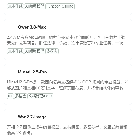
高并发、轻量化任务，适合日常对话、内容创作、基础 RAG、批量
文本生成
AI 编程模型
Function Calling
文案处理等普惠刚需场景。
Qwen3.8-Max
2.4万亿参数MoE旗舰，编程与办公能力全面跃升，可自主编程十数
天交付完整项目。胜任法律、金融、设计等数百种专业任务，一次对
话端到端交付生产级成果。原生视觉理解贯穿规划、执行与验证全流
文本生成
AI 编程模型
多模态
程，支持超长文档与长视频的深度语义解析。长程任务中自主规划与
闭环迭代，持续进化。
MinerU2.5-Pro
MinerU2.5-Pro是一款面向复杂文档解析与 OCR 场景的专业模型，能
够从图片和文档中识别文字、理解页面布局，并将非结构化内容转换
为便于存储、检索和二次处理的结构化结果。
8K
多语言
文档处理/OCR
Wan2.7-Image
万相 2.7 图像生成与编辑模型，支持组图、多图参考、交互式编辑和
最高 2K 输出。