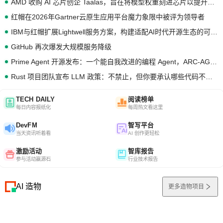
AMD 收购 AI 芯片创企 Taalas，旨在将模型权重刻进芯片以提升推理性能
红帽在2026年Gartner云原生应用平台魔力象限中被评为领导者
IBM与红帽扩展Lightwell服务方案，构建适配AI时代开源生态的可信基础设施
GitHub 再次爆发大规模服务降级
Prime Agent 开源发布：一个能自我改进的编程 Agent，ARC-AGI 3 超越人类专家基线
Rust 项目团队宣布 LLM 政策：不禁止，但你要承认哪些代码不是你写的
TECH DAILY
阅读榜单
每日内容报纸化
每周热文看这里
DevFM
智写平台
当天资讯听着看
AI 创作更轻松
激励活动
智库报告
参与活动赢源石
行业技术报告
AI 造物
更多造物项目