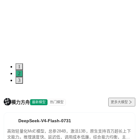
1
2
3
模力方舟
最新模型
热门模型
更多大模型
DeepSeek-V4-Flash-0731
高效轻量化MoE模型，总参284B，激活13B，原生支持百万超长上下
文能力。推理速度快、延迟低、调用成本低廉，综合能力均衡，主打