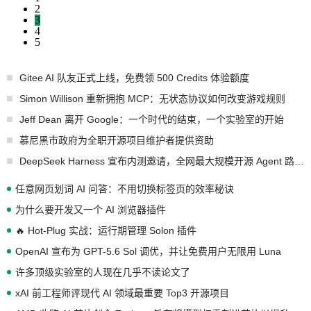
2
3
4
5
Gitee AI 队友正式上线，免费领 500 Credits 体验额度
Simon Willison 重新拥抱 MCP：无状态协议如何改变游戏规则
Jeff Dean 离开 Google：一个时代的结束，一个实验室的开始
慕尼黑市政府为全职开源项目维护者提供资助
DeepSeek Harness 宣布内测邀请，全网最大规模开源 Agent 路演现场诞生
任意网页划词 AI 问答：不用切换标签页的效率秘诀
为什么要开发又一个 AI 浏览器插件
🔥 Hot-Plug 实战：运行期管理 Solon 插件
OpenAI 宣布为 GPT-5.6 Sol 调优，并让免费用户无限用 Luna
许多顶级实验室的人现在几乎不读论文了
xAI 前工程师评现代 AI 领域最重要 Top3 开源项目