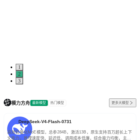
1
2
3
模力方舟
最新模型
热门模型
更多大模型
DeepSeek-V4-Flash-0731
高效轻量化MoE模型，总参284B，激活13B，原生支持百万超长上下
文能力。推理速度快、延迟低、调用成本低廉，综合能力均衡，主打