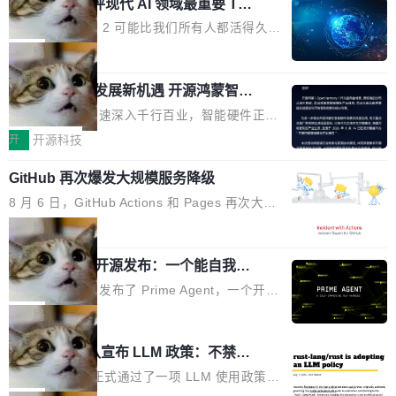
业化营销服务的需求从未如此迫切。 但市场扩容
xAI 前工程师评现代 AI 领域最重要 Top
n 这条推文引发了广泛讨论。他不是在说风凉
巧机身有效提升市面主流标准A...
3 开源项目
的同时,服务商的竞争逻辑正在改变。2026年Top
话，他是说出了一个圈内人尽皆知但很少公开捅
Flash Attention 2 可能比我们所有人都活得久。
Agency年度合辑的观察指出,“产品”这个离消费
破的事实。 Jordan 随后补充了一句软化声明：
这句话不是来自某个技术博客，而是出自 Hieu
局
者最近的载体,在整个品牌营销层面的权重显著变
「我不认为这些会议上大部分论文都在过度宣传
Pham 的一条推文。Hieu Pham 是谁？他是 xAI
高了。全域营销服务商的竞争正在从规模转向深
或造假。问题是，作为读者，如果你筛选出那些
共商智能硬件发展新机遇 开源鸿蒙智能
的早期工程师之一，在 Grok 训练基础设施团队
度,案例厚度、全域覆盖、多线协同...
硬件开发者日杭州站即将举行
看起来最令人兴奋的论文，那它们大部分都是过
工作过。近日他在 X 上发了一条帖子，列出了他
随着万物智联加速深入千行百业，智能硬件正从
度宣传的。」 这才是真正的痛点。不是所有论文
认为现代 AI 领域最重要的三个开源项目。 第一
单点设备迈向智能化、网联化、协同化发展。作
开
开源科技
都有问题，是最吸引眼球的那批论文最有问题。
个名字毫无悬念：Flash Attention 2。 Hieu 的
为面向全场景、跨终端的分布式操作系统，开源
他引用的帖子来自 Mathew Shen，一位 ICLR 2
理由很具体。FA 系列不需要解释，但 FA2 是他
GitHub 再次爆发大规模服务降级
鸿蒙通过统一技术底座和分布式能力，为不同类
026 的读者：「看了篇 ...
认为最重要的一个——复杂度恰到好处，刚好能
型智能设备的开发、连接与互联提供关键支撑，
8 月 6 日，GitHub Actions 和 Pages 再次大规
驱动你去学 CuTe，但还没被那些"邪恶的" Hopp
也为产业链企业探索产品创新与商业增长打开新
模服务降级，Actions 完全不可用超过 5 小时，
局
er++ 优化所淹没，足够容易修改和适配。 更关
的空间。 8月14日，开源鸿蒙智能硬件开发者日
webhook 停发，连自托管 runner 也因调度层故
键的是 FA2 的持久性...
（OHDD：OpenHarmony Hardware Develope
Prime Agent 开源发布：一个能自我改
障无法工作。Pages、Copilot code review、C
进的编程 Agent，ARC-AGI 3 超越人类
r Day）将在杭州启航。活动面向智能硬件产业
opilot coding agent 全部受影响。从检测到完全
Prime Intellect 发布了 Prime Agent，一个开源
专家基线
链企业和开发者，邀请行业专家与资深技术顾
恢复，大约 12 小时。 这是 2026 年 8 月的第六
的编程 Agent Harness，核心设计围绕两个抽
局
问，围绕开源鸿蒙技术能力、设备适配、芯片适
起事故，其中四起与 AI/Copilot 服务相关。 Git
象：Recursive Language Model（RLM）和 C
配、功耗与稳定性调优、兼容性测评及统一互联
Rust 项目团队宣布 LLM 政策：不禁
Hub 员工 kdaigle 在 HN 讨论中贴出了一组数
ontinual Harness。在 ARC-AGI 3 基准测试
等内容展开系统讲解和实战交流，帮助企业进一
止，但你要承认哪些代码不是你写的
据：2025 年全年 10 亿次 commit。现在，每周
上，Prime Agent + Opus 5 的组合达到了 95.
Rust 语言项目正式通过了一项 LLM 使用政策，
步了解开源鸿蒙在智能...
2.75 亿次，全年预计 140 亿次。GitHub...