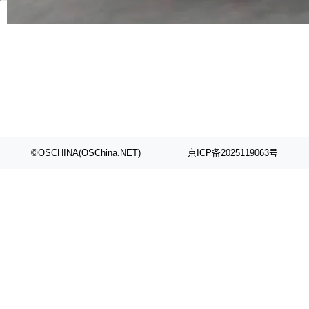
代码检索手段（如关键词匹配、目录遍历）仅能
在语法层面完成文本定位，难以触及代码的语义
内涵与结构关联，导致开发者使用代码智能体在
理解大规模代码仓时面临显著"代码仓理解"瓶
颈。 代码仓深度理解服务（以下简称" CodeBas
e深度理解服务"）是华为云码道（CodeA...
©OSCHINA(OSChina.NET)
京ICP备2025119063号