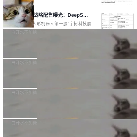
5% RHAE Best@1，超过了 ARC 报告的人类专
覆盖 rust-lang/rust 单一仓库的代码贡献。这不
局
家基线 95.4%。 不是又一个 coding agent 包装
是项目级别的官方立场，目前由五个团队采纳，
宇树科技 IPO 战略配售曝光：DeepSe
器 Prime Agent 的架构和市面上大多数 coding
但它可能是主流开源项目中关于 AI 辅助贡献最
ek 获配 93.3 万股，锁定 36 个月
agent 有本质区别。大多数 agent harness 的设
细致的一份规则。 政策的核心只有一句话：LLM
8月6日晚间，“人形机器人第一股”宇树科技股份
计是基于早期模型的能力—...
可以用来分析、提炼、审阅、建议，但不能用来
有限公司披露IPO发行价格及战略配售结果，杭
白开水不加糖
创作。 具体来说，LLM 生成的代码可以提交，
州深度求索人工智能基础技术研究有限公司（De
但必须满足五个条件：预先安排、非关键、高质
Docker 29.7.2 发布
epSeek）获配93.3399万股，按150.8元/股发行
量、充分测试、充分审查，并且必须披露。LLM
价格计算，认购金额约1.41亿元，股份锁定期为
Docker 29.7.2 现已发布，具体更新内容如下：
不得生成涉及安全性的关键变更，除非作者本身
36个月。 公告显示，本次宇树科技战略配售对
Bug fixes and enhancements 修复多次传递同
白开水不加糖
就是领域专家。即使如此，政策也"强烈不建
象主要包括长期投资机构、与公司业务具有战略
一环境变量时，docker service create和docker
议"这么做。 对于不披露的情况，审核者可以直
合作关系或长期合作愿景的大型企业、科创板保
Apache Fluss 毕业成为顶级项目
service update会发生 panic 的问题。docker/cl
接关闭 PR，无需解释。 政策作者 Jynn Ne...
荐人跟投子公司，以及公司高级管理人员和核心
i#7145 修复了 Docker Engine 29.7.0 中引入的
今年 7 月，Apache Fluss 的毕业提案在 Apach
员工参与设立的专项资产管理计划。其中，Dee
一个回归问题，该问题导致拉取镜像时会拒绝包
e 孵化器项目管理委员会（IPMC）投票中获得
白开水不加糖
pSeek作为与宇树科技具备战略合作关系的企
含绝对 hardlink 目标的镜像（此类镜像由某些镜
全票通过，随后获 Apache 软件基金会董事会批
业，获配股份数量占本次发行数量的2.31%。 除
像构建工具生成）。moby/moby#53305 修复了
马斯克 AI 百科项目 Grokipedia 被曝数
准。今天，Apache 软件基金会正式宣布 Apach
DeepSeek外，腾讯旗下上海启善投资有限公司
月未更新
Docker Engine 29.7.0 中引入的一个回归问
e Fluss 孵化毕业，成为 Apache 顶级项目（TL
埃隆·马斯克推出的AI百科项目 Grokipedia 被曝
获配9...
题，该问题可能导致在旧版 Linux 内核...
P）！这一里程碑不仅标志着 Fluss 迈入新的发
长期停止内容更新，未能实现其作为“AI版维基百
白开水不加糖
展阶段，也将进一步推动流式存储、实时湖仓与
科”替代品的目标。 据 Lawfare 最新调查，自今
AI 数据基础加速融合，为实时数据基础设施的发
Solon I18n：三种解析器，零样板代码
年4月以来，Grokipedia 页面更新功能基本停