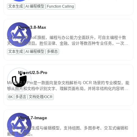
高并发、轻量化任务，适合日常对话、内容创作、基础 RAG、批量
文本生成
AI 编程模型
Function Calling
文案处理等普惠刚需场景。
Qwen3.8-Max
2.4万亿参数MoE旗舰，编程与办公能力全面跃升，可自主编程十数
天交付完整项目。胜任法律、金融、设计等数百种专业任务，一次对
话端到端交付生产级成果。原生视觉理解贯穿规划、执行与验证全流
文本生成
AI 编程模型
多模态
程，支持超长文档与长视频的深度语义解析。长程任务中自主规划与
闭环迭代，持续进化。
MinerU2.5-Pro
MinerU2.5-Pro是一款面向复杂文档解析与 OCR 场景的专业模型，能
够从图片和文档中识别文字、理解页面布局，并将非结构化内容转换
为便于存储、检索和二次处理的结构化结果。
8K
多语言
文档处理/OCR
Wan2.7-Image
万相 2.7 图像生成与编辑模型，支持组图、多图参考、交互式编辑和
最高 2K 输出。