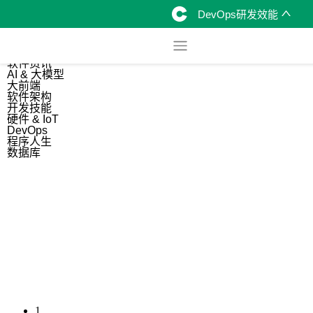
DevOps研发效能
综合
开源资讯
软件资讯
AI & 大模型
大前端
软件架构
开发技能
硬件 & IoT
DevOps
程序人生
数据库
1