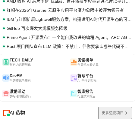
AMD 收购 AI 芯片创企 Taalas，旨在将模型权重刻进芯片以提升推理性能
红帽在2026年Gartner云原生应用平台魔力象限中被评为领导者
IBM与红帽扩展Lightwell服务方案，构建适配AI时代开源生态的可信基础设施
GitHub 再次爆发大规模服务降级
Prime Agent 开源发布：一个能自我改进的编程 Agent，ARC-AGI 3 超越人类专家基线
Rust 项目团队宣布 LLM 政策：不禁止，但你要承认哪些代码不是你写的
TECH DAILY
阅读榜单
每日内容报纸化
每周热文看这里
DevFM
智写平台
当天资讯听着看
AI 创作更轻松
激励活动
智库报告
参与活动赢源石
行业技术报告
AI 造物
更多造物项目