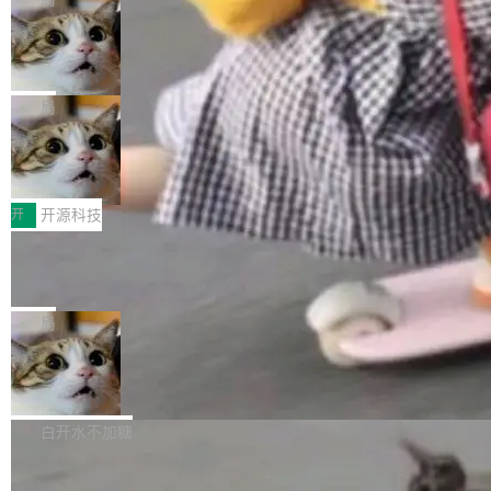
现实 过去两年，CIO们的焦虑清单上多了两项：
设置，如果用布尔值 + 可空字段来表示——bool
个"AI 知识库 + 聊天机器人"——每个大厂都在
一是如何让大模型和智能体应用安全地从PoC走
ean 表示是否可切换，nullable 的默认模式、浅
Deno 团队开源 Celld，可自托管的分
做，没什么新鲜的。 但 Kenton Varda 在 Twitte
向生产，二是如何让测试团队跟得上AI应用...
布式 Durable Objects
色方案、深色方案——会产生大量无意义的组
r 上把事情说清楚了： 今天我们发布了 Cloudfla
Ryan Dahl 领导的 Deno 团队推出了最新开源项
合。方案缺了、配置冲突了、全 null 了。要知道
re OS，一个带连接器的聊天机器人，跟其他所
目 Celld，一个能在自己机器上运行 Cloudflare
局
哪些组合有效，作者说，你得靠"文档、校验、或
有科技公司做的一样。只不过，实际上它不一
Workers 和 Durable Objects 的守护进程。 设
者部落知识"。 换个写法。Rust 的 enum，两个
样。这是 Sandstorm.io 的重制版，我十年前的
鲁大师7月新机性能/流畅/AI榜：vivo夺
计思路很直接：每个对象是一个独立的 SQLite
变体：Switchable...
性能、流畅双第一，三星Galaxy Z系列
那个创业公司。不同的是，这次它构建在 Cloudf
数据库，按名称寻址，复制到你自己的 S3 兼容
2026年7月的手机市场，由于存储等硬件成本暴
新折叠缺席
lare Workers 上——我花了九年时间搭建的平台
存储库里。节点之间只通过这个存储库协调——
增，手机厂商的日子也不好过啊，新机速度明显
开
开源科技
——并且深度集成了 AI。这基本上是我十年秘密
没有控制平面，没有共识协议。每个对象自带一
放缓，因此硝烟味淡了许多。新机参数规格除开
计划的顶峰。 十年前，Ken...
个小型数据库，应用天然按分片构建，单个数据
Zed 推出 DeltaDB，一个记录 commit
高价的三星折叠（三星Galaxy Z Fold8 Ultra / Z
之间所有操作的版本控制系统
库的竞争和爆炸半径问题在设计层面就被消除
Fold8 / Z Flip8）外，其余要么是中低端机器，
Zed 编辑器团队发布了新项目——DeltaDB，一
了。 闲置的 cell 会休眠到几乎不占资源。当 cel
例如iQOO Z11i、REDMI Note 17、REDMI No
个在 git commit 之间记录每一次编辑操作的版
局
l 迁移或唤醒时，新宿主从 S3 恢复 SQLite 数据
te 17 Pro、OPPO K15，要么是vivo X300 E这
本控制系统。目前处于 Early Access 阶段。 De
库继续执行。存储库是持久化的唯一真相...
样的次旗舰。 Galaxy Z Fold8 Ultra / Z Fold8 /
SpaceXAI 单季资本开支达 183 亿美元
ltaDB 的核心思路直接写在 landing page 最显
Z Flip8三款折叠屏新机均在7月22日发布，且全
眼的位置：「Software is made between com
根据风险投资人Tomer Tunguz 博客（VC 分
部搭载骁龙8 Elite Gen5 for Galaxy，它们本该
mits」——软件是在 commit 之间写出来的。git
析）披露的最新分析与第二季度业绩报告，Spac
白开水不加糖
是7月性...
只记录了你提交的最终状态，但真正的工作过程
eXAI在上个季度的总资本支出飙升至183.7亿美
——打字、删改、试错、agent 对话——都在 co
Meta 发布终端编程 Agent“Muse Cod
元。其中，绝大部分资金被直接用于 AI 领域，