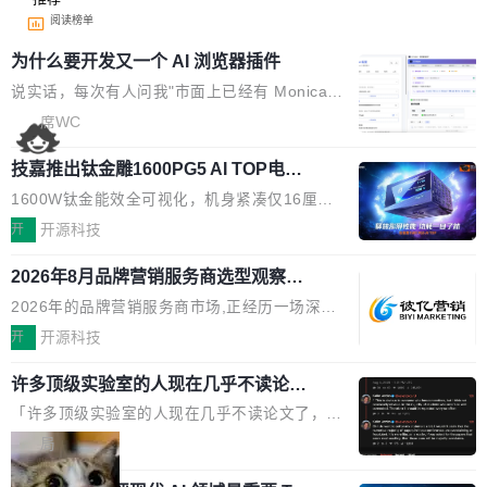
阅读榜单
为什么要开发又一个 AI 浏览器插件
说实话，每次有人问我"市面上已经有 Monica、
Sider、Copilot for Chrome 这些 AI 浏览器插件
席WC
了，你为什么还要再做一个"，我都觉得这个问题
技嘉推出钛金雕1600PG5 AI TOP电
问得好。 因为我自己也是从用户变成开发者的。
源：为发烧级主机与本地AI算力打造旗
现有产品的天花板 我用过不少 AI 浏览器插件。
1600W钛金能效全可视化，机身紧凑仅16厘米
舰供电方案
刚开始觉得都挺好——选中一段文字，弹出解
继2026台北电脑展首度亮相后，技嘉科技近日正
开
开源科技
释；写邮件时帮你润色；看英文网页给你翻译摘
式发布钛金雕1600PG5 AI TOP电源。这款高端
要。但用久了你会发现，它们本质上都是同一类
2026年8月品牌营销服务商选型观察：
电源专为发烧级DIY主机与本地AI算力平台打
从流量思维到品牌资产思维的范式转移
东西：一个带网页上下文的聊天框。 它们能读取
造，整机长度仅16厘米，提供1600W额定功率
2026年的品牌营销服务商市场,正经历一场深刻
页面的文本，然后把文本丢给大模型，再返回一
与80PLUS钛金能效；支持ATX 3.1与PCIe 5.1
的价值重构。全球全案品牌代理机构市场从2025
开
开源科技
段回答。仅此而已。 这当然有用，但总觉得差点
规范，结合服务器级元件、完善供电线材与内置
年的83.1亿美元增长至2026年的86.6亿美元,年
意思。比如我在一个后台管理系统里，需要填50
实时LCD监控屏，可充分满足当下高阶PC主机
许多顶级实验室的人现在几乎不读论文
复合增长率达5.44%,预计2032年将突破120亿美
个表单字段，每个字段还有联动逻辑；比如我
了
的严苛使用需求。 澎湃功率，紧凑机身 钛金雕1
元。数字广告与公共关系相关服务市场更是从20
「许多顶级实验室的人现在几乎不读论文了，而
想...
600PG5 AI TOP具备强悍输出功率，同时实现
25年的8463亿美元扩张至2026年的8763亿美
且他们认为 ICLR/ICML/NeurIPS 充斥着大量过
局
机身尺寸大幅精简。整机长度仅16厘米，属于同
元。数字的背后是一个清晰的事实——品牌对专
度宣传和欺诈。」 OpenAI 研究员 Keller Jorda
功率段机身尺寸十分紧凑的1600W电源产品。小