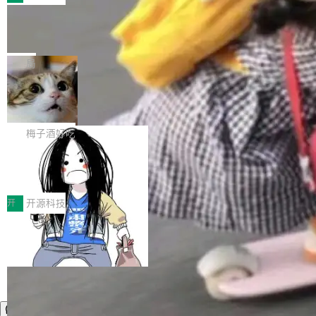
件。 腾讯网平团队在UCL-MPComm中实现了一
型或企业内部部署模型提升研发效率。但随着 AI
各领域的应用成果，覆盖技术底座、行业赋能、
个独立于业务线程的全局通信引擎（Engine），
Coding 从个人辅助工具逐步走向团队级、组织
Jeff Dean 离开 Google：一个时代的结
产品应用、支撑保障、专题等五大方向。深信服
并实...
束，一个实验室的开始
级应用，企业在规模化落地过程中，对安全性、
AI算力网关（AI创新平台）成功入选！ 随着各行
Google 员工编号 20。MapReduce 作者之一。
可控性和代码质量提出了更高要求。 首先是数据
各业的Agent走向规模化建设，算力构成形态逐
Bigtable 作者之一。TensorFlow 的作者之一。
局
安全与合规要求。对于大多数普通研发场景，公
渐丰富，用户关注的重点也在发生变化：不只是
Gemini 的架构师。Google 首席科学家。 Jeff D
有云模型能够满足快速试用和效率提升的需求。
让AI用起来，还要进一步看清混合算力时代下，
🔥 SolonCode v2026.8.4 发布：界面
ean 在 Google 工作了 27 年后，宣布离职。 他
但对于金融、能源、医疗等对数据安全要求较...
字体可调、22 种语言、记忆搜索增强
Token花在哪里、算力是否被充分利用，以及持
不是一个人走。一同离开的还有 Sanjay Ghema
打开终端就能上岗的全中文编码智能体，这一轮
续增长的AI成本该如何优化。 深信服AI算力网关
wat（Google 员工编号 23，Jeff Dean 二十多
把「看得清、用母语、记得住」三件事一次补
梅子酒好吃
正是围绕这些实际问题，从Token治理和成本治
年的编程搭档，MapReduce 和 Bigtable 的共同
齐。 SolonCode 是什么 SolonCode 是杭州无
理两个方面，让用户的每一份算力都看得清、管
作者）、Quoc Le（Google 大脑核心成员，Se
让“代码语义理解”深度释放AI Coding
耳科技研发的企业级终端编码智能体——一位全
得住、用得稳、省得下、更安全！ 一、从现在开
价值潜能：华为云码道（CodeArts）
q2Seq 和 DocAI 的共同发明人）以及 Oriol Vin
中文驱动的数字员工，自主理解需求、规划步
一、代码仓深度理解技术的作用与价值 在软件工
始，Token使用一目...
代码仓技术解析
yals（Gemini 联合负责人，AlphaSta...
骤、编写代码。不挑模型、不挑平台，curl 一行
程实践中，代码仓是企业核心知识资产的主要载
开
开源科技
装完即用。 开源地址：Gitee · GitCode · GitHu
体。企业级代码仓库通常包含数十万乃至数百万
b 安装 支持 Java 8+（8~26）、macOS / Linu
个文件，其规模远超单次模型调用可承载的上下
x / Windows / Harmony PC。 # macOS / Linu
文窗口。随着项目规模的持续扩张与代码历史的
x / Harmony PC curl -fsSL https://solon.noea
不断累积，代码仓中的模块关系、接口契约、业
r.org/solon...
务逻辑等关键信息往往分散于数十乃至数百个文
件之中，形成高度复杂的知识关联网络。传统的