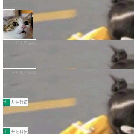
e” 和 Muse Spark 1.2 模型
mmit 之间的空隙里丢失了。 DeltaDB 要做的就
金额高达158.3亿美元，这一单项投入已经逼近
Meta 今天发布了两款 AI 产品：Muse Code，
是把这段空隙补上。 回退到任何一次编辑：Delt
微软同期总资本开支的四成。 与亚马逊、Alpha
一个在终端里运行的编程 agent；Muse Spark
局
aDB 捕获 commit 之间的每一次操作，...
bet、微软以及 Meta 等传统科技巨头相比，Spa
1.2，驱动这个 agent 的新模型。一句话概括：
ceXAI的资金消耗速度尤为引人瞩目。然而，支
美团开源 LoHoSearch，用知识图谱校
你可以用 curl -fsSL https://dev.meta.ai/install.
准 AI 能力认知
撑庞大支出的资金来源却呈现出截然不同的面
sh | bash 安装一个能在大项目里自动规划、写
机器出题的前提，是让机器拥有全局视野。整个
貌。数据显示，微软和 Meta 主要依托充沛的经
代码、验证结果的 AI 终端工具。 据介绍，Muse
构建流程可以分为四个环节：建图 → 控制难度
白开水不加糖
营现金流来覆盖资本开支，其资本支出覆盖率分
Code 是 Meta 的编程 agent 产品。它和市场上
→ 质量把关 → 数据概览。
别达到155% 和106%;而SpaceXAI的经营现金
腾讯开源 UCL-MPComm 通信库
已有的终端编程 agent 在设计理念上有几个明显
流仅能覆盖资本开支的12...
的差异点。 异步后台 agent：Muse Code 有一
腾讯网平团队宣布开源了 UCL-MPComm 通信
个主 agent 循环，外加一组后台 agent。这些后
库，并将作为transport接入Mooncake TENT。
白开水不加糖
台 agent...
该通信库针对AI Memory池化场景的数据传输需
CoStrict入选工信部2025人工智能应用
求进行了深度优化，能够实现数据中心内大规模
典型案例
计算节点间多种内存类型的高性能通信。 UCL-
近日，工信部科技司公示《2025人工智能应用典
MPComm将作为一种传输引擎接入Mooncake T
型案例入选名单》，深信服“面向企业研发场景的
开
开源科技
ENT，实现零拷贝传输性能提升30%、非零拷贝
开源 AI 编程平台 CoStrict 应用”凭借卓越的技术
传输性能最高提升5倍。UCL-MPComm底层基
深信服AI算力网关入选工信部人工智能
创新与落地成效成功入选。 全链路私有化部署，
应用典型案例！
于自研UCL-Engine通信引擎，后续腾讯网平将
助力企业AI研发安全落地 当前，越来越多企业已
前不久，工业和信息化部正式发布《2025年人工
持续开源更多基于UCL-Engine的高性能通信组
经开始引入 AI Coding 工具，通过调用公有云模
智能应用典型案例名单》，集中展示人工智能在
开
开源科技