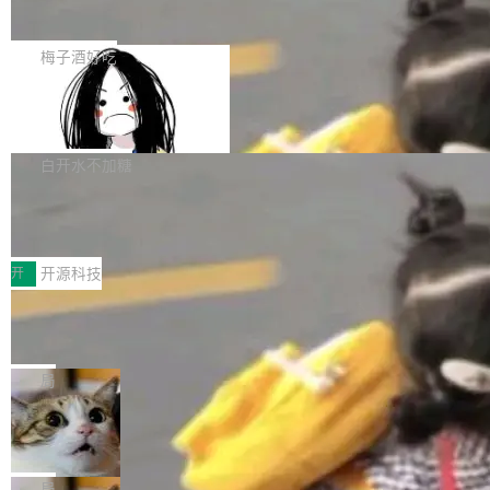
展开启新的篇章。
滞，过去三个月内没有任何条目完成更新，用户
如果你在 Spring Boot 里做过国际化，流程大概
提交的编辑请求也长期处于待处理状态。 Groki
是这样的：配 MessageSource 的 Bean、写 R
梅子酒好吃
pedia 于去年底上线，定位为由人工智能生成内
eloadableResourceBundleMessageSource、
容的百科平台，被马斯克视为传统众包百科网站
Apache Doris 4.1 全面增强 Iceberg：
声明 LocaleResolver、注册 LocaleChangeInt
支持 UPDATE、MERGE INTO 与 Iceb
维基百科的替代方案。Lawfare 调查发现，无论
erceptor…五六步之后才能看到第一行翻译文
Apache Doris 4.1 要补齐的，正是缺失的那一
erg V3
热门页面还是低关注度页面，均未出现近期更
本。 Solon 换了个方式。整个 i18n 模块围绕三
半。在已有查询能力的基础上，Doris 进一步支
白开水不加糖
新，相关问题并非局限于特定领域，而是在不同
个解析器、一个注解、一个工具类展开——没有
持了 UPDATE、DELETE、MERGE INTO 等数
主题和访问量页面中普遍存在。 调查人员最初认
XML、没有拦截器注册、没有样板配置。 资源
Testin XAgent：CIO智能测试落地指南
据修改操作、完整的表结构管理与分区演进，以
为，Grokipedia可能只是限...
文件的约定 把文件放到 resources/i18n/ 下： r
及 rewrite_data_files、expire_snapshots 等日
7月30日，TiD2026质量竞争力大会在北京中关
esources/i18n/messages.properties ...
常维护操作，并完整支持 Iceberg V3 格式。
村国家自主创新示范区会议中心开幕。本届大会
开
开源科技
由中关村智联软件服务业质量创新联盟主办，以
让非法状态不可表示：一篇关于 ADT
“智构可信·质创未来——AI原生时代的质量新范
的帖子在 Reddit 火了
式”为主题，直面AI从实验室走向规模化产业落地
有一种东西，一旦用过就回不去了。Alex Fedos
的核心质量命题。会上，《2026智能研发生产力
eev 管它叫"软件设计的基石"。 他说的东西不新
局
工具选型手册》发布，Testin云测的Testin XAge
鲜——代数数据类型（ADT），尤其是和类型
Cloudflare 开源内部企业 AI 平台 Clou
nt智能测试系统入选AI测试领域代表产品。对CI
（sum type）。但他说清楚了一件事：这不是类
dflare OS
O而言，这提示了一个转变：AI测试正在从效率
型系统的学术体操，是日常编码的思维方式。 文
Cloudflare 发布了一个开源项目 Cloudflare O
工具升级为企业的质量基础设施。 CIO面对的新
章从一个简单的例子切入。一个网站的深色主题
S。如果你只看官方博客，你会觉得这是又一
局