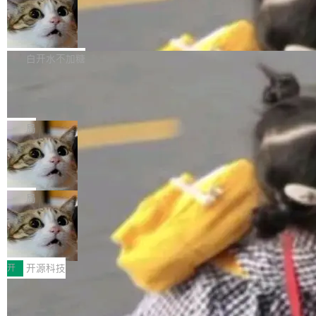
通过拉取过去一年内（从 PG 18 Beta1 时间点
和休闲娱乐竞争时间。" 这是 libexpat 维护者 S
的图像元素不在同一个子树中，则它们将不再关
至今）的所有 commit，同样交由 AI 分析提炼。
Firefox 153.0.3 发布
ebastian Pipping 写在博客里的话。8 月 4 日，
联 加...
经过人工复核，准确度令人满意。这一方法也为
他宣布了一个新消息：从 2026 年 8 月 1 日起，
Firefox 153.0.3 现已发布，具体更新内容如
社区爱好者提供了高效跟踪新版本的思路。
他可以全职维护 libexpat 了，最长 6 个月。发
下： New Smart Window 包含多项增强功能：
白开水不加糖
工资的是慕尼黑市政府。 libexpat 是一个 C99
<ul> <li>现在建议列表会显示更多结果，方便用
编写的流式 XML 解析器，MIT 许可证。和 libx
Cloudflare Computer 开源：你的 Age
户查找历史记录和切换到已打开的标签页。（<a
nt 需要一台电脑，而不是一个容器
ml2 一样，它是世界上使用最广泛的 XML 解析
href="https://bugzilla.mozilla.org/show_bug.c
Cloudflare 开源了名为 @cloudflare/computer
库之一。你的操作系统、浏览器、无数的基础设
gi?id=2019042">Bug&nbsp;2019042</a>）</l
的 npm 包。项目的核心论点是：容器不适合 Ag
局
施软件，很可能都在用它。而过去十年，维护它
i> <li>现在，助手可以直接使用 Exa 的网络搜索
ent 计算。真正适合的，是 Isolate。 Cloudflare
的人一直在用业余...
结果回答问题，而无需将问题转交给搜索引擎。
OpenAI 公开邮件和聊天记录回应苹果
工程师在这件事上没什么可谦虚的——他们用 W
诉讼，称“Apple is getting this wron
（<a href="https://bugzilla.mozilla.org/show_
orkers 跑了十年 Isolate。用 CEO Matthew Pri
上个月，苹果一纸诉状把 OpenAI 告上法庭，指
g”
bug.cgi?id=204...
nce 的话说：「我们一生都在用 Isolate 运行代
控其挖角苹果前员工并窃取商业秘密。苹果的诉
局
码，而 AI Agent 不需要容器，它们需要的是 Iso
状把 OpenAI 描述成一个系统性地从前东家挖
late。」 容器为什么不合适 容器的问题在于启动
HUAWEI MatePad Edge上架WorkBu
人、套取机密信息的对手。 OpenAI 没发律师
ddy鸿蒙PC版，说话就能干活的AI办公
和销毁都太重了。一个 Agent 要执行的任务可能
函，也没选择庭外沉默。它在官网贴了一篇博
全能AI工作台WorkBuddy鸿蒙PC版上架HUAWE
搭子
只需要几毫秒的 CPU 时间，但容器从冷启动到
文，标题只有六个字：Apple is getting this wro
I MatePad Edge应用市场，直接下载即可使
开
开源科技
就绪要花数秒。如果未来有十...
ng。 然后，它把邮件往来和 iMessage 聊天记
用，与鸿蒙电脑上的体验一致。值得一提的是，
录全贴了出来。 他发错人了 苹果外部律师 Gabr
FFmpeg 9.0 发布：代号“Lei”，以此纪
这是目前市面上唯一支持平板接入WorkBuddy P
念中国开发者雷霄骅
iel Gross 来自 Weil 律所，2 月 23 日下午 5:53