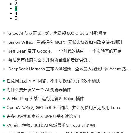
2
3
4
5
Gitee AI 队友正式上线，免费领 500 Credits 体验额度
Simon Willison 重新拥抱 MCP：无状态协议如何改变游戏规则
Jeff Dean 离开 Google：一个时代的结束，一个实验室的开始
慕尼黑市政府为全职开源项目维护者提供资助
DeepSeek Harness 宣布内测邀请，全网最大规模开源 Agent 路演现场诞生
任意网页划词 AI 问答：不用切换标签页的效率秘诀
为什么要开发又一个 AI 浏览器插件
🔥 Hot-Plug 实战：运行期管理 Solon 插件
OpenAI 宣布为 GPT-5.6 Sol 调优，并让免费用户无限用 Luna
许多顶级实验室的人现在几乎不读论文了
xAI 前工程师评现代 AI 领域最重要 Top3 开源项目