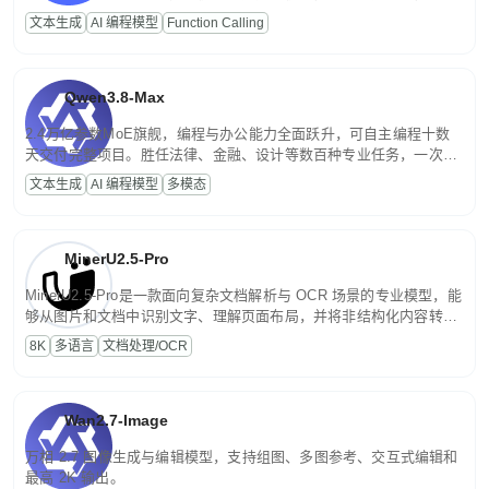
高并发、轻量化任务，适合日常对话、内容创作、基础 RAG、批量
文本生成
AI 编程模型
Function Calling
文案处理等普惠刚需场景。
Qwen3.8-Max
2.4万亿参数MoE旗舰，编程与办公能力全面跃升，可自主编程十数
天交付完整项目。胜任法律、金融、设计等数百种专业任务，一次对
话端到端交付生产级成果。原生视觉理解贯穿规划、执行与验证全流
文本生成
AI 编程模型
多模态
程，支持超长文档与长视频的深度语义解析。长程任务中自主规划与
闭环迭代，持续进化。
MinerU2.5-Pro
MinerU2.5-Pro是一款面向复杂文档解析与 OCR 场景的专业模型，能
够从图片和文档中识别文字、理解页面布局，并将非结构化内容转换
为便于存储、检索和二次处理的结构化结果。
8K
多语言
文档处理/OCR
Wan2.7-Image
万相 2.7 图像生成与编辑模型，支持组图、多图参考、交互式编辑和
最高 2K 输出。