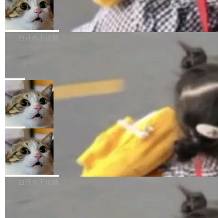
型。谁在开源赛道上领先，...
简单：开发者工具必须开源。 理由不是传统的自
商汤 SenseNova U1.5-Lite-Preview
i）在 X 上发帖： 「如果你是 Agent Harness 相
开源
由软件情怀，而是一个跟 AI agent 直接相关的
关开源项目的开发者，希望参加 DeepSeek Har
商汤科技宣布面向社区开源轻量级统一多模态模
技术判断。 两行 prompt 就能个性化任何软件 C
ness 的内测，可以回复或私信联系我。请附上
型的预览版本 SenseNova U1.5-Lite-Preview。
白开水不加糖
rawshaw 给出了两个 prompt。 第一个： "下载
GitHub id 以及开源代表作。」 DeepSeek 曾在
公告称，SenseNova U1.5-Lite-Preview并非简
某个软件的源码，在本地构建。修改 agent ...
官方招聘信息中写过一条简洁有力的公式：Mod
Ubuntu 将核心系统包从 deb 转成了 s
单的模型规模升级，而是基于 SenseNova U1
nap
el + Harness = Agent。模型负责理解和推理，
的一次系统性迭代，不仅在同一架构中贯通视觉
Ubuntu 正在把又一个核心系统包从 deb 转为 s
Harness 负责把能力落到真实环境中——调用工
理解、推理、生成与编辑，还仅以 8B-MoT 的轻
nap。这次是 hwctl——一个用来检查 Ubuntu
局
具、读写文件、管理上下文、处理错误、完成闭
量大小，将能力推进到4K、更精细的真实质感、
硬件认证状态的命令行工具。 Canonical 工程师
环。崔添翼招人的标...
更复杂的视觉控制和可持续迭代编辑。 相比 U
Dario Amodei 担心新人来 Anthropic
Alan Griffiths 在邮件列表中说得很直白：「hwc
只为金钱，不为使命
1，U1.5-Lite-Preview 在以下方向上带来了显著
tl 是一个 Ubuntu 专有的包，它和它的依赖项都
顶级 AI 研究员在两家公司之间来回跳，中间只
提升： 原生支持4K图像生成； 更精细的局部纹
是 Ubuntu 专有的，不会用在其他发行版上。」
隔了几天。 Lilian Weng 上周刚宣布因健康原因
局
理、细节与真实世界质感； 更准确的中英文文字
所以 deb 版本的受众实际上为零。既然只有 Ub
离开 Thinking Machines Lab，说自己作为联合
生成与复杂版式组织； 更稳定的图...
untu 用户在用，那用 snap 打包就没什么可纠结
FFmpeg 9.0 发布
创始人的角色「太累了」。几天后，The Inform
的。 从 deb 到 snap 的迁移路径 hwctl 是 rust-
ation 就曝出她将重回 OpenAI，负责递归自我
FFmpeg 9.0 现已发布，包含多项改进。官方更
hwlib 硬件 API 库的一部分，命令行工具负责查
改进方向的研究。她是 Thinking Machines 过
新日志列出的 9.0 版本主要更新内容如下： 扩
白开水不加糖
询 Ubuntu 的硬件认证数据库。...
去一年内第四个离开的联合创始人。 这家由前
展 AMF 色彩转换器 (vf_vpp_amf) 的 HDR 功能
OpenAI CTO Mira Murati 创立的公司，连创始
DeepSeek V4 Flash 单日消耗 8 万亿 t
MP4 muxer 中支持 LCEVC 音轨复用 Playdate
okens 登顶热搜
团队都留不住。 但 Thinking Machines 不是唯
视频编码器和多路复用器 添加 v360_vulkan filt
8 万亿 tokens。一天。一家公司的消耗。 Open