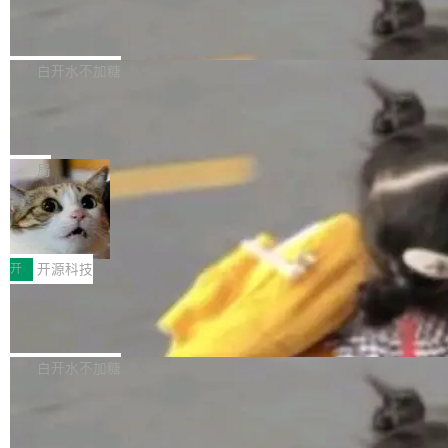
6的终端设备已突破7000万台，注册开发者数量
zen 9000/8000/7000系列处理器，并针对X3D
Dgraph v25.4.0 发布，具有图形后端的
窗口推了又推。好到合进 main 分支的代码，我
已突破 1100 万。随着鸿蒙生态汇聚越来越多的
原生 GraphQL 数据库
处理器特性进行平台级优化。其搭载X3D鸡血模
们自己都没看完。 这事不是个例。GitLab 调研
Dgraph 是一个水平可扩展的分布式 GraphQL
高质量游戏...
式2.0，可根据不同使用场景释放处理器潜力，
过 1528 名开发者，85% 说 AI 把瓶颈从写代码
数据库，有一个图形后端。作为一个原生的 Gra
白开水不加糖
帮助玩家在游戏与高负载应用中获得更充分的性
转移到了审代码。 写代码有人替你干了。但审代
phQL 数据库，它严格控制数据在磁盘上的排列
能表现。 在核心规格方面，B850 AO...
码、把关发版这两道关，还得靠人肉扛。 V5.0
竹知了：一个零依赖的单文件 HTML，
方式，以优化查询性能和吞吐量，减少集群中的
把儿时竹蝉玩具搬进浏览器
想让 AI 一起盯。
磁盘寻道和网络调用。 Dgraph v25.4.0 现已发
竹知了（zhuzhiliao）是那种小时候路边摊上几
布，具体更新内容包括： feat(zero)：Zero 现
块钱的玩意儿——一根小竹签，一个竹筒，一头
局
支持 --security superflag（token=...;whitelist
系着涂了松香的线。甩起来，竹膜震动，发出“哇
=...），与 Alpha 版本的格式一致，并据此对其
30倍效率升级：解锁医学影像数据要素
——哇”的蝉鸣声。实物越来越难找了，有开发者
价值化的真实路径
管理 HTTP 端点进行授权。 <blockquote> <p>
把它做成了 Web 玩具，放在 zhuzhiliao.imsai.c
完成一例腹部CT影像标注，张医生过去需要约1
<span><strong>警告：</strong>&nbsp;Zero
c 上，并在 GitHub 开源。 玩法很简单：按住屏
20个小时。他必须在数百张连续影像上，一笔一
开
开源科技
的 admin ...
幕画圈，或者直接甩手机。页面会实时显示转速
笔勾画边界，一层一层识别肌肉组织。如今，使
（圈/秒），声音来自真实竹知了录音的 1.72 秒
Apache Dubbo-go v3.3.2 正式发布
用东软飞标医学影像标注平台，同样的工作缩短
采样，无缝循环。音频解码失败时，还有一套合
至4小时，效率提升30倍。 这组数字背后，改变
这个版本面向生产环境，重心在内核稳定性。我
成兜底——锯齿波振荡器模拟脉冲，并联带通共
的不只是速度，而是把医学影像转化为AI能力的
们彻底收敛了旧配置体系，扩展了 Triple 协议与
白开水不加糖
振峰模拟竹膜和筒腔共鸣。 技术细节上，物理引
路径真正打通了。 大型医院积累的影像数据规模
泛化调用能力，加强了应用级元数据和服务治
擎是绳系质点模型：重力、弹性绳（只拉不
庞大，但不能直接用于训练模型。器官、病灶和
Calibre 9.12 发布，功能强大的开源电
理，同时集中修了并发安全、资源泄漏和热路径
推）、空气阻力，1/240 秒定步长积...
子书工具
组织边界，必须由专业医生逐层识别、标记和校
性能问题。
Calibre 开源项目是 Calibre 官方出的电子书管