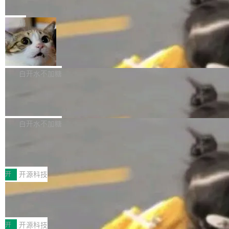
e” 和 Muse Spark 1.2 模型
mmit 之间的空隙里丢失了。 DeltaDB 要做的就
金额高达158.3亿美元，这一单项投入已经逼近
Meta 今天发布了两款 AI 产品：Muse Code，
是把这段空隙补上。 回退到任何一次编辑：Delt
微软同期总资本开支的四成。 与亚马逊、Alpha
一个在终端里运行的编程 agent；Muse Spark
局
aDB 捕获 commit 之间的每一次操作，...
bet、微软以及 Meta 等传统科技巨头相比，Spa
1.2，驱动这个 agent 的新模型。一句话概括：
ceXAI的资金消耗速度尤为引人瞩目。然而，支
美团开源 LoHoSearch，用知识图谱校
你可以用 curl -fsSL https://dev.meta.ai/install.
准 AI 能力认知
撑庞大支出的资金来源却呈现出截然不同的面
sh | bash 安装一个能在大项目里自动规划、写
机器出题的前提，是让机器拥有全局视野。整个
貌。数据显示，微软和 Meta 主要依托充沛的经
代码、验证结果的 AI 终端工具。 据介绍，Muse
构建流程可以分为四个环节：建图 → 控制难度
白开水不加糖
营现金流来覆盖资本开支，其资本支出覆盖率分
Code 是 Meta 的编程 agent 产品。它和市场上
→ 质量把关 → 数据概览。
别达到155% 和106%;而SpaceXAI的经营现金
腾讯开源 UCL-MPComm 通信库
已有的终端编程 agent 在设计理念上有几个明显
流仅能覆盖资本开支的12...
的差异点。 异步后台 agent：Muse Code 有一
腾讯网平团队宣布开源了 UCL-MPComm 通信
个主 agent 循环，外加一组后台 agent。这些后
库，并将作为transport接入Mooncake TENT。
白开水不加糖
台 agent...
该通信库针对AI Memory池化场景的数据传输需
CoStrict入选工信部2025人工智能应用
求进行了深度优化，能够实现数据中心内大规模
典型案例
计算节点间多种内存类型的高性能通信。 UCL-
近日，工信部科技司公示《2025人工智能应用典
MPComm将作为一种传输引擎接入Mooncake T
型案例入选名单》，深信服“面向企业研发场景的
开
开源科技
ENT，实现零拷贝传输性能提升30%、非零拷贝
开源 AI 编程平台 CoStrict 应用”凭借卓越的技术
传输性能最高提升5倍。UCL-MPComm底层基
深信服AI算力网关入选工信部人工智能
创新与落地成效成功入选。 全链路私有化部署，
应用典型案例！
于自研UCL-Engine通信引擎，后续腾讯网平将
助力企业AI研发安全落地 当前，越来越多企业已
前不久，工业和信息化部正式发布《2025年人工
持续开源更多基于UCL-Engine的高性能通信组
经开始引入 AI Coding 工具，通过调用公有云模
智能应用典型案例名单》，集中展示人工智能在
开
开源科技