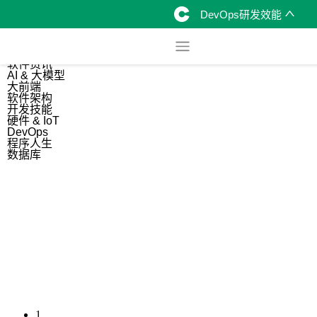
DevOps研发效能
综合
开源资讯
软件资讯
AI & 大模型
大前端
软件架构
开发技能
硬件 & IoT
DevOps
程序人生
数据库
1