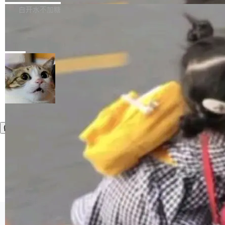
正，才能成为机器能理解的高质量数据。医学影
理工具。它可以查看，转换，编辑和分类所有主
白开水不加糖
像AI落地最昂贵的环节，不是算法，是专业医生
流格式的电子书。Calibre 是个跨平台软件，可
的时间。 张医生是某三甲医院放射科副主任医
SwiftUI 问世七年了，为什么开发者还
以在 Linux、Windows 和 macOS 上运行。 Cal
师，牵头一项腹部肌肉影像课题。他需要在数百
在骂它？
ibre 9.12 现已正式发布，此次更新内容如下：
Yakov Manshin 发了一期长达 40 分钟的 YouT
张CT影像上完成像素级精细分割，让系统"...
新功能 macOS：在 Connect/Share 按钮中添加
ube 视频，标题是"SwiftUI 七年后：一个平庸的
局
通过 AirDop 共享书籍的功能 Content server：
故事"。视频核心观点很简单：SwiftUI 发布七年
支持可向服务器后端添加新端点的插件 Edit boo
了，仍然像一个永久公测版。 Manshin 从数据
k：Compress images：添加将 GIF 图像转换为
流、布局系统、API 稳定性、性能、跨平台五个
加载更多
JPEG/WebP 的选项 ToC Editor：添加一个按
维度逐一批判了 SwiftUI。最让人印象深刻的一
钮，用于对目录中的条目进...
个论据是：苹果官方的 SwiftUI 教程项目 Land
marks，用最新 Xcode 在最新 macOS 上构建
运行，出来的效果是坏的——侧边栏按钮大小不
一，界面错位。他说这个问题"两年前就发现了，
至今没变"。 数据流方面，Manshin 指出 SwiftU
I 的属性包装器演进史...
©OSCHINA(OSChina.NET)
京ICP备2025119063号