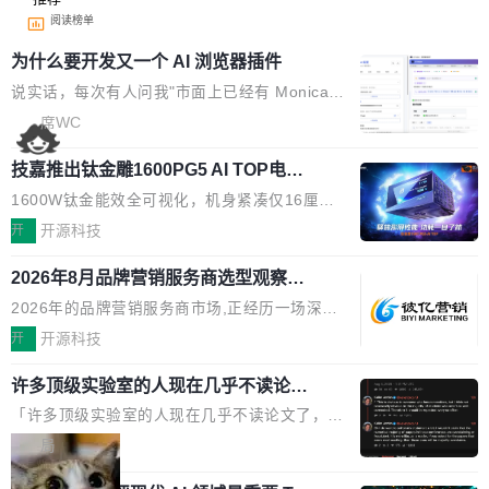
阅读榜单
为什么要开发又一个 AI 浏览器插件
说实话，每次有人问我"市面上已经有 Monica、
Sider、Copilot for Chrome 这些 AI 浏览器插件
席WC
了，你为什么还要再做一个"，我都觉得这个问题
技嘉推出钛金雕1600PG5 AI TOP电
问得好。 因为我自己也是从用户变成开发者的。
源：为发烧级主机与本地AI算力打造旗
现有产品的天花板 我用过不少 AI 浏览器插件。
1600W钛金能效全可视化，机身紧凑仅16厘米
舰供电方案
刚开始觉得都挺好——选中一段文字，弹出解
继2026台北电脑展首度亮相后，技嘉科技近日正
开
开源科技
释；写邮件时帮你润色；看英文网页给你翻译摘
式发布钛金雕1600PG5 AI TOP电源。这款高端
要。但用久了你会发现，它们本质上都是同一类
2026年8月品牌营销服务商选型观察：
电源专为发烧级DIY主机与本地AI算力平台打
从流量思维到品牌资产思维的范式转移
东西：一个带网页上下文的聊天框。 它们能读取
造，整机长度仅16厘米，提供1600W额定功率
2026年的品牌营销服务商市场,正经历一场深刻
页面的文本，然后把文本丢给大模型，再返回一
与80PLUS钛金能效；支持ATX 3.1与PCIe 5.1
的价值重构。全球全案品牌代理机构市场从2025
开
开源科技
段回答。仅此而已。 这当然有用，但总觉得差点
规范，结合服务器级元件、完善供电线材与内置
年的83.1亿美元增长至2026年的86.6亿美元,年
意思。比如我在一个后台管理系统里，需要填50
实时LCD监控屏，可充分满足当下高阶PC主机
许多顶级实验室的人现在几乎不读论文
复合增长率达5.44%,预计2032年将突破120亿美
个表单字段，每个字段还有联动逻辑；比如我
了
的严苛使用需求。 澎湃功率，紧凑机身 钛金雕1
元。数字广告与公共关系相关服务市场更是从20
「许多顶级实验室的人现在几乎不读论文了，而
想...
600PG5 AI TOP具备强悍输出功率，同时实现
25年的8463亿美元扩张至2026年的8763亿美
且他们认为 ICLR/ICML/NeurIPS 充斥着大量过
局
机身尺寸大幅精简。整机长度仅16厘米，属于同
元。数字的背后是一个清晰的事实——品牌对专
度宣传和欺诈。」 OpenAI 研究员 Keller Jorda
功率段机身尺寸十分紧凑的1600W电源产品。小