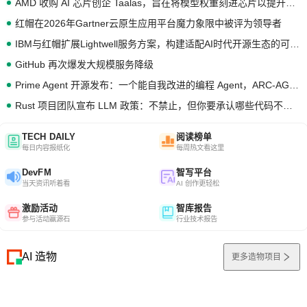
AMD 收购 AI 芯片创企 Taalas，旨在将模型权重刻进芯片以提升推理性能
红帽在2026年Gartner云原生应用平台魔力象限中被评为领导者
IBM与红帽扩展Lightwell服务方案，构建适配AI时代开源生态的可信基础设施
GitHub 再次爆发大规模服务降级
Prime Agent 开源发布：一个能自我改进的编程 Agent，ARC-AGI 3 超越人类专家基线
Rust 项目团队宣布 LLM 政策：不禁止，但你要承认哪些代码不是你写的
TECH DAILY
阅读榜单
每日内容报纸化
每周热文看这里
DevFM
智写平台
当天资讯听着看
AI 创作更轻松
激励活动
智库报告
参与活动赢源石
行业技术报告
AI 造物
更多造物项目