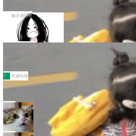
展开启新的篇章。
滞，过去三个月内没有任何条目完成更新，用户
如果你在 Spring Boot 里做过国际化，流程大概
提交的编辑请求也长期处于待处理状态。 Groki
是这样的：配 MessageSource 的 Bean、写 R
梅子酒好吃
pedia 于去年底上线，定位为由人工智能生成内
eloadableResourceBundleMessageSource、
容的百科平台，被马斯克视为传统众包百科网站
Apache Doris 4.1 全面增强 Iceberg：
声明 LocaleResolver、注册 LocaleChangeInt
支持 UPDATE、MERGE INTO 与 Iceb
维基百科的替代方案。Lawfare 调查发现，无论
erceptor…五六步之后才能看到第一行翻译文
Apache Doris 4.1 要补齐的，正是缺失的那一
erg V3
热门页面还是低关注度页面，均未出现近期更
本。 Solon 换了个方式。整个 i18n 模块围绕三
半。在已有查询能力的基础上，Doris 进一步支
白开水不加糖
新，相关问题并非局限于特定领域，而是在不同
个解析器、一个注解、一个工具类展开——没有
持了 UPDATE、DELETE、MERGE INTO 等数
主题和访问量页面中普遍存在。 调查人员最初认
XML、没有拦截器注册、没有样板配置。 资源
Testin XAgent：CIO智能测试落地指南
据修改操作、完整的表结构管理与分区演进，以
为，Grokipedia可能只是限...
文件的约定 把文件放到 resources/i18n/ 下： r
及 rewrite_data_files、expire_snapshots 等日
7月30日，TiD2026质量竞争力大会在北京中关
esources/i18n/messages.properties ...
常维护操作，并完整支持 Iceberg V3 格式。
村国家自主创新示范区会议中心开幕。本届大会
开
开源科技
由中关村智联软件服务业质量创新联盟主办，以
让非法状态不可表示：一篇关于 ADT
“智构可信·质创未来——AI原生时代的质量新范
的帖子在 Reddit 火了
式”为主题，直面AI从实验室走向规模化产业落地
有一种东西，一旦用过就回不去了。Alex Fedos
的核心质量命题。会上，《2026智能研发生产力
eev 管它叫"软件设计的基石"。 他说的东西不新
局
工具选型手册》发布，Testin云测的Testin XAge
鲜——代数数据类型（ADT），尤其是和类型
Cloudflare 开源内部企业 AI 平台 Clou
nt智能测试系统入选AI测试领域代表产品。对CI
（sum type）。但他说清楚了一件事：这不是类
dflare OS
O而言，这提示了一个转变：AI测试正在从效率
型系统的学术体操，是日常编码的思维方式。 文
Cloudflare 发布了一个开源项目 Cloudflare O
工具升级为企业的质量基础设施。 CIO面对的新
章从一个简单的例子切入。一个网站的深色主题
S。如果你只看官方博客，你会觉得这是又一
局