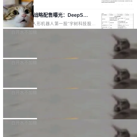
5% RHAE Best@1，超过了 ARC 报告的人类专
覆盖 rust-lang/rust 单一仓库的代码贡献。这不
局
家基线 95.4%。 不是又一个 coding agent 包装
是项目级别的官方立场，目前由五个团队采纳，
宇树科技 IPO 战略配售曝光：DeepSe
器 Prime Agent 的架构和市面上大多数 coding
但它可能是主流开源项目中关于 AI 辅助贡献最
ek 获配 93.3 万股，锁定 36 个月
agent 有本质区别。大多数 agent harness 的设
细致的一份规则。 政策的核心只有一句话：LLM
8月6日晚间，“人形机器人第一股”宇树科技股份
计是基于早期模型的能力—...
可以用来分析、提炼、审阅、建议，但不能用来
有限公司披露IPO发行价格及战略配售结果，杭
白开水不加糖
创作。 具体来说，LLM 生成的代码可以提交，
州深度求索人工智能基础技术研究有限公司（De
但必须满足五个条件：预先安排、非关键、高质
Docker 29.7.2 发布
epSeek）获配93.3399万股，按150.8元/股发行
量、充分测试、充分审查，并且必须披露。LLM
价格计算，认购金额约1.41亿元，股份锁定期为
Docker 29.7.2 现已发布，具体更新内容如下：
不得生成涉及安全性的关键变更，除非作者本身
36个月。 公告显示，本次宇树科技战略配售对
Bug fixes and enhancements 修复多次传递同
白开水不加糖
就是领域专家。即使如此，政策也"强烈不建
象主要包括长期投资机构、与公司业务具有战略
一环境变量时，docker service create和docker
议"这么做。 对于不披露的情况，审核者可以直
合作关系或长期合作愿景的大型企业、科创板保
Apache Fluss 毕业成为顶级项目
service update会发生 panic 的问题。docker/cl
接关闭 PR，无需解释。 政策作者 Jynn Ne...
荐人跟投子公司，以及公司高级管理人员和核心
i#7145 修复了 Docker Engine 29.7.0 中引入的
今年 7 月，Apache Fluss 的毕业提案在 Apach
员工参与设立的专项资产管理计划。其中，Dee
一个回归问题，该问题导致拉取镜像时会拒绝包
e 孵化器项目管理委员会（IPMC）投票中获得
白开水不加糖
pSeek作为与宇树科技具备战略合作关系的企
含绝对 hardlink 目标的镜像（此类镜像由某些镜
全票通过，随后获 Apache 软件基金会董事会批
业，获配股份数量占本次发行数量的2.31%。 除
像构建工具生成）。moby/moby#53305 修复了
马斯克 AI 百科项目 Grokipedia 被曝数
准。今天，Apache 软件基金会正式宣布 Apach
DeepSeek外，腾讯旗下上海启善投资有限公司
月未更新
Docker Engine 29.7.0 中引入的一个回归问
e Fluss 孵化毕业，成为 Apache 顶级项目（TL
埃隆·马斯克推出的AI百科项目 Grokipedia 被曝
获配9...
题，该问题可能导致在旧版 Linux 内核...
P）！这一里程碑不仅标志着 Fluss 迈入新的发
长期停止内容更新，未能实现其作为“AI版维基百
白开水不加糖
展阶段，也将进一步推动流式存储、实时湖仓与
科”替代品的目标。 据 Lawfare 最新调查，自今
AI 数据基础加速融合，为实时数据基础设施的发
Solon I18n：三种解析器，零样板代码
年4月以来，Grokipedia 页面更新功能基本停