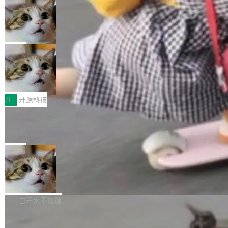
现实 过去两年，CIO们的焦虑清单上多了两项：
设置，如果用布尔值 + 可空字段来表示——bool
个"AI 知识库 + 聊天机器人"——每个大厂都在
一是如何让大模型和智能体应用安全地从PoC走
ean 表示是否可切换，nullable 的默认模式、浅
Deno 团队开源 Celld，可自托管的分
做，没什么新鲜的。 但 Kenton Varda 在 Twitte
向生产，二是如何让测试团队跟得上AI应用...
布式 Durable Objects
色方案、深色方案——会产生大量无意义的组
r 上把事情说清楚了： 今天我们发布了 Cloudfla
Ryan Dahl 领导的 Deno 团队推出了最新开源项
合。方案缺了、配置冲突了、全 null 了。要知道
re OS，一个带连接器的聊天机器人，跟其他所
目 Celld，一个能在自己机器上运行 Cloudflare
局
哪些组合有效，作者说，你得靠"文档、校验、或
有科技公司做的一样。只不过，实际上它不一
Workers 和 Durable Objects 的守护进程。 设
者部落知识"。 换个写法。Rust 的 enum，两个
样。这是 Sandstorm.io 的重制版，我十年前的
鲁大师7月新机性能/流畅/AI榜：vivo夺
计思路很直接：每个对象是一个独立的 SQLite
变体：Switchable...
性能、流畅双第一，三星Galaxy Z系列
那个创业公司。不同的是，这次它构建在 Cloudf
数据库，按名称寻址，复制到你自己的 S3 兼容
2026年7月的手机市场，由于存储等硬件成本暴
新折叠缺席
lare Workers 上——我花了九年时间搭建的平台
存储库里。节点之间只通过这个存储库协调——
增，手机厂商的日子也不好过啊，新机速度明显
开
开源科技
——并且深度集成了 AI。这基本上是我十年秘密
没有控制平面，没有共识协议。每个对象自带一
放缓，因此硝烟味淡了许多。新机参数规格除开
计划的顶峰。 十年前，Ken...
个小型数据库，应用天然按分片构建，单个数据
Zed 推出 DeltaDB，一个记录 commit
高价的三星折叠（三星Galaxy Z Fold8 Ultra / Z
之间所有操作的版本控制系统
库的竞争和爆炸半径问题在设计层面就被消除
Fold8 / Z Flip8）外，其余要么是中低端机器，
Zed 编辑器团队发布了新项目——DeltaDB，一
了。 闲置的 cell 会休眠到几乎不占资源。当 cel
例如iQOO Z11i、REDMI Note 17、REDMI No
个在 git commit 之间记录每一次编辑操作的版
局
l 迁移或唤醒时，新宿主从 S3 恢复 SQLite 数据
te 17 Pro、OPPO K15，要么是vivo X300 E这
本控制系统。目前处于 Early Access 阶段。 De
库继续执行。存储库是持久化的唯一真相...
样的次旗舰。 Galaxy Z Fold8 Ultra / Z Fold8 /
SpaceXAI 单季资本开支达 183 亿美元
ltaDB 的核心思路直接写在 landing page 最显
Z Flip8三款折叠屏新机均在7月22日发布，且全
眼的位置：「Software is made between com
根据风险投资人Tomer Tunguz 博客（VC 分
部搭载骁龙8 Elite Gen5 for Galaxy，它们本该
mits」——软件是在 commit 之间写出来的。git
析）披露的最新分析与第二季度业绩报告，Spac
白开水不加糖
是7月性...
只记录了你提交的最终状态，但真正的工作过程
eXAI在上个季度的总资本支出飙升至183.7亿美
——打字、删改、试错、agent 对话——都在 co
Meta 发布终端编程 Agent“Muse Cod
元。其中，绝大部分资金被直接用于 AI 领域，