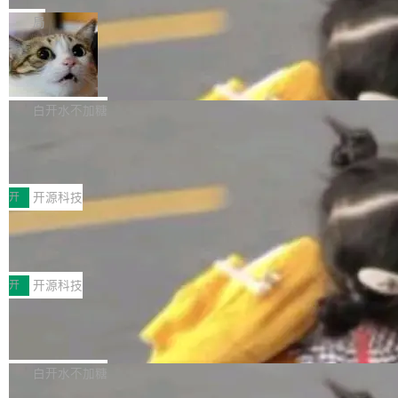
一在人才争夺战中失血的公司。六月，Google
er HE-AAC 960 解码 (DAB+) transpose_cuda
Code 在 X 上发帖：「DeepSeek Flash did 8T
局
连失两员大将：Noam Shazeer 去了 Op...
filter 添加 AMF Frame Rate Converter (vf_frc
tokens on August 1st. 5T of free usage + 3T
_amf) filter SMPTE 2094-50 元数据支持和直
NetBSD 11.0 正式发布
on OpenCode Go.」79.8 万次浏览，连带着 #
通 ProRes RAW VideoToolbox 硬件加速器 AP
DeepSeek一天消耗了8万亿# 上了微博热搜——
NetBSD 11.0 现已正式发布，这是 NetBSD 操
V ...
注意这是 OpenCode 一家的消耗。 OpenCode
作系统的第十八个主要版本。 自 NetBSD 10.1
白开水不加糖
是 Anomaly 出品的 AI 编程工具，套餐 10 美元/
以来的变化 更新亮点： 新增对 RISC-V 处理器
月。用户交了 10 美元，就能用 DeepSeek Flas
2026 ChinaJoy鸿蒙游戏增长臻享会举
架构的支持。NetBSD 11.0 是首个支持 64 位 R
办，鲸鸿动能系统呈现游戏行业解决方
h 随便写代码，按网友说法：「怎么使劲用也用
ISC-V 平台的稳定版本，涵盖一系列基于 StarFi
8月1日，2026 ChinaJoy期间，鸿蒙游戏增长臻
案
不完。」5T 来自免费额度，3T 来自 Go...
ve JH71XX 的设备，例如 VisionFive 2、PINE
享会在上海举办。鸿蒙生态的全场景智慧营销平
开
开源科技
64 STAR64，以及 QEMU。 增强了对 POSIX.1
台鲸鸿动能协同华为游戏中心，面向游戏行业开
-2024 和 C23 编程接口标准的兼容性。 compat
技嘉X3D系列再添新成员 B850 AORU
发者及生态伙伴，系统呈现了平台在游戏领域的
S ELITE X3D主板强化性能体验
_linux(8) 增强了对 Linux 系统调用的支持，包
完整能力版图——从IAP高价值用户的全周期经
面向AMD Ryzen X3D处理器玩家，技嘉X3D系
括 epoll（围绕 kqueue 实现）、POSIX 消息队
营、到IAA游戏的“买变一体”正循环、再到联运与
列主板阵容迎来新成员——B850 AORUS ELITE
开
开源科技
列、...
广告协同的全链路经营闭环，以及面向全球市场
X3D。作为面向主流高性能平台打造的全新主板
的出海增长布局。 华为终端云业务商业化销售负
Zadig v5.0 发布：AI 发布专员与 AI 审
产品，B850 AORUS ELITE X3D延续技嘉在X3
查专员上线
责人在开场致辞中表示，游戏开发者的核心诉求
D平台优化上的技术积累，旨在为游戏玩家带来
我们团队这几天最大的卡点不是 AI 写得不够
已不再是“多一个投放渠道”，而是一套能够持续
更稳定、更高效的装机选择。 B850 AORUS ELI
好，是 AI 写得太好了。 好到审查排期从两天的
白开水不加糖
驱动增长的体系。截至目前，搭载HarmonyOS
TE X3D基于AMD AM5平台打造，支持AMD Ry
活儿拖成了五天。PR 一堆起来没人敢合，发布