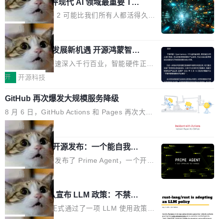
业化营销服务的需求从未如此迫切。 但市场扩容
xAI 前工程师评现代 AI 领域最重要 Top
n 这条推文引发了广泛讨论。他不是在说风凉
巧机身有效提升市面主流标准A...
3 开源项目
的同时,服务商的竞争逻辑正在改变。2026年Top
话，他是说出了一个圈内人尽皆知但很少公开捅
Flash Attention 2 可能比我们所有人都活得久。
Agency年度合辑的观察指出,“产品”这个离消费
破的事实。 Jordan 随后补充了一句软化声明：
这句话不是来自某个技术博客，而是出自 Hieu
局
者最近的载体,在整个品牌营销层面的权重显著变
「我不认为这些会议上大部分论文都在过度宣传
Pham 的一条推文。Hieu Pham 是谁？他是 xAI
高了。全域营销服务商的竞争正在从规模转向深
或造假。问题是，作为读者，如果你筛选出那些
共商智能硬件发展新机遇 开源鸿蒙智能
的早期工程师之一，在 Grok 训练基础设施团队
度,案例厚度、全域覆盖、多线协同...
硬件开发者日杭州站即将举行
看起来最令人兴奋的论文，那它们大部分都是过
工作过。近日他在 X 上发了一条帖子，列出了他
随着万物智联加速深入千行百业，智能硬件正从
度宣传的。」 这才是真正的痛点。不是所有论文
认为现代 AI 领域最重要的三个开源项目。 第一
单点设备迈向智能化、网联化、协同化发展。作
开
开源科技
都有问题，是最吸引眼球的那批论文最有问题。
个名字毫无悬念：Flash Attention 2。 Hieu 的
为面向全场景、跨终端的分布式操作系统，开源
他引用的帖子来自 Mathew Shen，一位 ICLR 2
理由很具体。FA 系列不需要解释，但 FA2 是他
GitHub 再次爆发大规模服务降级
鸿蒙通过统一技术底座和分布式能力，为不同类
026 的读者：「看了篇 ...
认为最重要的一个——复杂度恰到好处，刚好能
型智能设备的开发、连接与互联提供关键支撑，
8 月 6 日，GitHub Actions 和 Pages 再次大规
驱动你去学 CuTe，但还没被那些"邪恶的" Hopp
也为产业链企业探索产品创新与商业增长打开新
模服务降级，Actions 完全不可用超过 5 小时，
局
er++ 优化所淹没，足够容易修改和适配。 更关
的空间。 8月14日，开源鸿蒙智能硬件开发者日
webhook 停发，连自托管 runner 也因调度层故
键的是 FA2 的持久性...
（OHDD：OpenHarmony Hardware Develope
Prime Agent 开源发布：一个能自我改
障无法工作。Pages、Copilot code review、C
进的编程 Agent，ARC-AGI 3 超越人类
r Day）将在杭州启航。活动面向智能硬件产业
opilot coding agent 全部受影响。从检测到完全
Prime Intellect 发布了 Prime Agent，一个开源
专家基线
链企业和开发者，邀请行业专家与资深技术顾
恢复，大约 12 小时。 这是 2026 年 8 月的第六
的编程 Agent Harness，核心设计围绕两个抽
局
问，围绕开源鸿蒙技术能力、设备适配、芯片适
起事故，其中四起与 AI/Copilot 服务相关。 Git
象：Recursive Language Model（RLM）和 C
配、功耗与稳定性调优、兼容性测评及统一互联
Rust 项目团队宣布 LLM 政策：不禁
Hub 员工 kdaigle 在 HN 讨论中贴出了一组数
ontinual Harness。在 ARC-AGI 3 基准测试
等内容展开系统讲解和实战交流，帮助企业进一
止，但你要承认哪些代码不是你写的
据：2025 年全年 10 亿次 commit。现在，每周
上，Prime Agent + Opus 5 的组合达到了 95.
Rust 语言项目正式通过了一项 LLM 使用政策，
步了解开源鸿蒙在智能...
2.75 亿次，全年预计 140 亿次。GitHub...