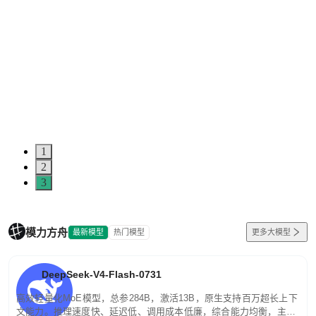
1
2
3
模力方舟
最新模型
热门模型
更多大模型
DeepSeek-V4-Flash-0731
高效轻量化MoE模型，总参284B，激活13B，原生支持百万超长上下
文能力。推理速度快、延迟低、调用成本低廉，综合能力均衡，主打