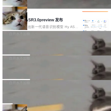
che 量化 + 权重压缩，吞吐量提升 4
代码检索手段（如关键词匹配、目录遍历）仅能
短剧部门，有互联网大厂背景。在公司内部架构
Kimi 和 GLM 是当前最强的大模型系列之一，但
1%，成本降 30%
在语法层面完成文本定位，难以触及代码的语义
调整期间，部门三次通知全员将数据从A集群迁
它们有一个共同的问题：太吃显存了。月之暗面
局
内涵与结构关联，导致开发者使用代码智能体在
移到B集群，王某都回复了"收到"。 他没有迁移
的 Kimi K 系列和智谱的 GLM 都是长上下文、M
理解大规模代码仓时面临显著"代码仓理解"瓶
腾讯混元 Hy ASR3.0preview 发布
数据。2024年9月3日下午4点，他使用此前登录
oE 架构的大模型，好用到让人上瘾，但 GPU 显
颈。 代码仓深度理解服务（以下简称" CodeBas
的账号密码进入A集群，输入了一条被程序员圈
存永远不够用。 Cloudflare 的 Workers AI 团队
腾讯混元正式推出新一代语音识别模型 Hy ASR
e深度理解服务"）是华为云码道（CodeA...
称为"删库跑路"的命令——最高管理员权限、无
一直在跑这些模型的推理。他们在官方博客上发
3.0preview。基于最新一代大语言模型 Hy3 的
白开水不加糖
需确认、强制递归删除。17个小时后，运维人员
了一篇技术文章，详细拆解了三种让大模型在 G
语言理解能力，以及融合了高精度语音识别与深
发现异常并中止进程时，89TB数据已经没了。
Pale Moon 34.3.2 发布，苍月浏览器
PU 上跑得更省、更快的技术手段——KV cache
度语义理解能力，实现了语音识别能力的全面升
删掉的是AI游戏部门的全部开发文件，包括公司
量化、模型权重压缩、以及共享 KV cache 的完
级。 根据介绍，Hy ASR3.0preview 目标在于：
Pale Moon 34.3.2 现已发布，这是一个安全更
自研的多个文生3D和...
整性保护。效果是：吞吐量提升 41%，每 token
让语音识别不再只是听清，而是真正听懂。通过
新和少量网页兼容性修复版本。 Changes/fixe
白开水不加糖
成本降低 30%，精度不变。 FP8 省的不仅是显
先理解你的语境和意图，再把准确的文字直接给
s： 实现了URL.Parse()便捷功能 对浏览器内部
存 KV cache 是推理时最吃显...
到你。从“逐字转写、单点优化”演进为“理解语
PostgreSQL 18/19 新特性深度解读
函数添加了多项边界检查，以避免潜在的越界访
境、兼容场景、一键直出”。 Hy ASR 3.0 previe
问、下溢和溢出。（DiD） 修复了加载和解析内
演讲者分享了一个有趣的实践：面对 PG 18 已
w 不要求标准普通话，方言识别覆盖粤语、吴语
容提供的字体时出现的几个问题 为避免音频加
发布的 Release Notes，他利用 AI 工具（如 Co
白开水不加糖
等 10 大方言片区和 20 余个二级小片区。在开
载、处理和播放过程中可能出现的一系列错误，
pilot）对数千条 commit 日志进行自动分析，先
源评测集中，Hy ASR 3.0 preview 在多语种的
对音频采样频率设定了下限 采样率低于 8kHz
慕尼黑市政府为全职开源项目维护者提
让模型总结出三十余条潜在特性，再逐条要求生
WER（...
供资助
（通常被认为是 "telephone"/"walkie-talkie" 音
成详细解释和代码校验，最终筛选出对用户体感
"在过去大约 10 年的大部分时间里，libexpat 的
质的最低采样率）的音频格式将被拒绝 修复了 C
最强的若干项。对于尚未正式发版的 PG 19，则
维护工作一直与我的日常工作、家务、社交生活
局
SS 圆角虚线样式中可能存在的问题 如果表单中