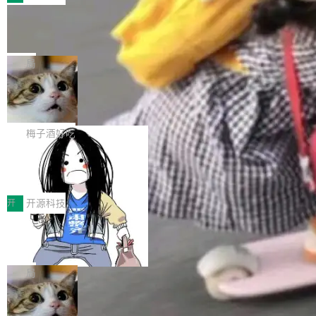
件。 腾讯网平团队在UCL-MPComm中实现了一
型或企业内部部署模型提升研发效率。但随着 AI
各领域的应用成果，覆盖技术底座、行业赋能、
个独立于业务线程的全局通信引擎（Engine），
Coding 从个人辅助工具逐步走向团队级、组织
Jeff Dean 离开 Google：一个时代的结
产品应用、支撑保障、专题等五大方向。深信服
并实...
束，一个实验室的开始
级应用，企业在规模化落地过程中，对安全性、
AI算力网关（AI创新平台）成功入选！ 随着各行
Google 员工编号 20。MapReduce 作者之一。
可控性和代码质量提出了更高要求。 首先是数据
各业的Agent走向规模化建设，算力构成形态逐
Bigtable 作者之一。TensorFlow 的作者之一。
局
安全与合规要求。对于大多数普通研发场景，公
渐丰富，用户关注的重点也在发生变化：不只是
Gemini 的架构师。Google 首席科学家。 Jeff D
有云模型能够满足快速试用和效率提升的需求。
让AI用起来，还要进一步看清混合算力时代下，
🔥 SolonCode v2026.8.4 发布：界面
ean 在 Google 工作了 27 年后，宣布离职。 他
但对于金融、能源、医疗等对数据安全要求较...
字体可调、22 种语言、记忆搜索增强
Token花在哪里、算力是否被充分利用，以及持
不是一个人走。一同离开的还有 Sanjay Ghema
打开终端就能上岗的全中文编码智能体，这一轮
续增长的AI成本该如何优化。 深信服AI算力网关
wat（Google 员工编号 23，Jeff Dean 二十多
把「看得清、用母语、记得住」三件事一次补
梅子酒好吃
正是围绕这些实际问题，从Token治理和成本治
年的编程搭档，MapReduce 和 Bigtable 的共同
齐。 SolonCode 是什么 SolonCode 是杭州无
理两个方面，让用户的每一份算力都看得清、管
作者）、Quoc Le（Google 大脑核心成员，Se
让“代码语义理解”深度释放AI Coding
耳科技研发的企业级终端编码智能体——一位全
得住、用得稳、省得下、更安全！ 一、从现在开
价值潜能：华为云码道（CodeArts）
q2Seq 和 DocAI 的共同发明人）以及 Oriol Vin
中文驱动的数字员工，自主理解需求、规划步
一、代码仓深度理解技术的作用与价值 在软件工
始，Token使用一目...
代码仓技术解析
yals（Gemini 联合负责人，AlphaSta...
骤、编写代码。不挑模型、不挑平台，curl 一行
程实践中，代码仓是企业核心知识资产的主要载
开
开源科技
装完即用。 开源地址：Gitee · GitCode · GitHu
体。企业级代码仓库通常包含数十万乃至数百万
b 安装 支持 Java 8+（8~26）、macOS / Linu
一条“删库”命令跑 17 小时，算法工程
个文件，其规模远超单次模型调用可承载的上下
师删光 89TB 数据只为干私活
x / Windows / Harmony PC。 # macOS / Linu
文窗口。随着项目规模的持续扩张与代码历史的
最高人民检察院8月4日公布了一起案件：北京一
x / Harmony PC curl -fsSL https://solon.noea
不断累积，代码仓中的模块关系、接口契约、业
名90后算法工程师王某，为了给自己接的私活腾
局
r.org/solon...
务逻辑等关键信息往往分散于数十乃至数百个文
服务器空间，删光了公司AI游戏部门的全部核心
件之中，形成高度复杂的知识关联网络。传统的
Cloudflare 分享推理优化实践：KV ca
数据。 王某2024年1月入职东城区某科技公司AI