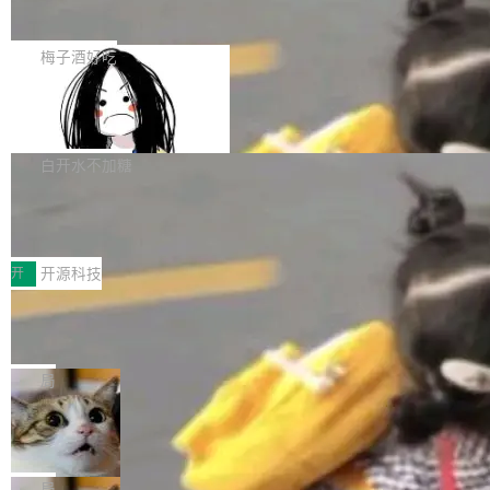
展开启新的篇章。
滞，过去三个月内没有任何条目完成更新，用户
如果你在 Spring Boot 里做过国际化，流程大概
提交的编辑请求也长期处于待处理状态。 Groki
是这样的：配 MessageSource 的 Bean、写 R
梅子酒好吃
pedia 于去年底上线，定位为由人工智能生成内
eloadableResourceBundleMessageSource、
容的百科平台，被马斯克视为传统众包百科网站
Apache Doris 4.1 全面增强 Iceberg：
声明 LocaleResolver、注册 LocaleChangeInt
支持 UPDATE、MERGE INTO 与 Iceb
维基百科的替代方案。Lawfare 调查发现，无论
erceptor…五六步之后才能看到第一行翻译文
Apache Doris 4.1 要补齐的，正是缺失的那一
erg V3
热门页面还是低关注度页面，均未出现近期更
本。 Solon 换了个方式。整个 i18n 模块围绕三
半。在已有查询能力的基础上，Doris 进一步支
白开水不加糖
新，相关问题并非局限于特定领域，而是在不同
个解析器、一个注解、一个工具类展开——没有
持了 UPDATE、DELETE、MERGE INTO 等数
主题和访问量页面中普遍存在。 调查人员最初认
XML、没有拦截器注册、没有样板配置。 资源
Testin XAgent：CIO智能测试落地指南
据修改操作、完整的表结构管理与分区演进，以
为，Grokipedia可能只是限...
文件的约定 把文件放到 resources/i18n/ 下： r
及 rewrite_data_files、expire_snapshots 等日
7月30日，TiD2026质量竞争力大会在北京中关
esources/i18n/messages.properties ...
常维护操作，并完整支持 Iceberg V3 格式。
村国家自主创新示范区会议中心开幕。本届大会
开
开源科技
由中关村智联软件服务业质量创新联盟主办，以
让非法状态不可表示：一篇关于 ADT
“智构可信·质创未来——AI原生时代的质量新范
的帖子在 Reddit 火了
式”为主题，直面AI从实验室走向规模化产业落地
有一种东西，一旦用过就回不去了。Alex Fedos
的核心质量命题。会上，《2026智能研发生产力
eev 管它叫"软件设计的基石"。 他说的东西不新
局
工具选型手册》发布，Testin云测的Testin XAge
鲜——代数数据类型（ADT），尤其是和类型
Cloudflare 开源内部企业 AI 平台 Clou
nt智能测试系统入选AI测试领域代表产品。对CI
（sum type）。但他说清楚了一件事：这不是类
dflare OS
O而言，这提示了一个转变：AI测试正在从效率
型系统的学术体操，是日常编码的思维方式。 文
Cloudflare 发布了一个开源项目 Cloudflare O
工具升级为企业的质量基础设施。 CIO面对的新
章从一个简单的例子切入。一个网站的深色主题
S。如果你只看官方博客，你会觉得这是又一
局