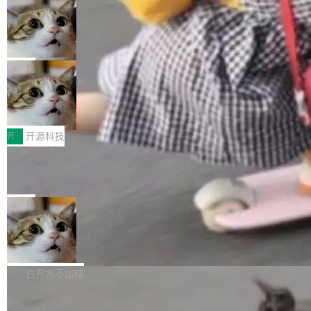
现实 过去两年，CIO们的焦虑清单上多了两项：
设置，如果用布尔值 + 可空字段来表示——bool
个"AI 知识库 + 聊天机器人"——每个大厂都在
一是如何让大模型和智能体应用安全地从PoC走
ean 表示是否可切换，nullable 的默认模式、浅
Deno 团队开源 Celld，可自托管的分
做，没什么新鲜的。 但 Kenton Varda 在 Twitte
向生产，二是如何让测试团队跟得上AI应用...
布式 Durable Objects
色方案、深色方案——会产生大量无意义的组
r 上把事情说清楚了： 今天我们发布了 Cloudfla
Ryan Dahl 领导的 Deno 团队推出了最新开源项
合。方案缺了、配置冲突了、全 null 了。要知道
re OS，一个带连接器的聊天机器人，跟其他所
目 Celld，一个能在自己机器上运行 Cloudflare
局
哪些组合有效，作者说，你得靠"文档、校验、或
有科技公司做的一样。只不过，实际上它不一
Workers 和 Durable Objects 的守护进程。 设
者部落知识"。 换个写法。Rust 的 enum，两个
样。这是 Sandstorm.io 的重制版，我十年前的
鲁大师7月新机性能/流畅/AI榜：vivo夺
计思路很直接：每个对象是一个独立的 SQLite
变体：Switchable...
性能、流畅双第一，三星Galaxy Z系列
那个创业公司。不同的是，这次它构建在 Cloudf
数据库，按名称寻址，复制到你自己的 S3 兼容
2026年7月的手机市场，由于存储等硬件成本暴
新折叠缺席
lare Workers 上——我花了九年时间搭建的平台
存储库里。节点之间只通过这个存储库协调——
增，手机厂商的日子也不好过啊，新机速度明显
开
开源科技
——并且深度集成了 AI。这基本上是我十年秘密
没有控制平面，没有共识协议。每个对象自带一
放缓，因此硝烟味淡了许多。新机参数规格除开
计划的顶峰。 十年前，Ken...
个小型数据库，应用天然按分片构建，单个数据
Zed 推出 DeltaDB，一个记录 commit
高价的三星折叠（三星Galaxy Z Fold8 Ultra / Z
之间所有操作的版本控制系统
库的竞争和爆炸半径问题在设计层面就被消除
Fold8 / Z Flip8）外，其余要么是中低端机器，
Zed 编辑器团队发布了新项目——DeltaDB，一
了。 闲置的 cell 会休眠到几乎不占资源。当 cel
例如iQOO Z11i、REDMI Note 17、REDMI No
个在 git commit 之间记录每一次编辑操作的版
局
l 迁移或唤醒时，新宿主从 S3 恢复 SQLite 数据
te 17 Pro、OPPO K15，要么是vivo X300 E这
本控制系统。目前处于 Early Access 阶段。 De
库继续执行。存储库是持久化的唯一真相...
样的次旗舰。 Galaxy Z Fold8 Ultra / Z Fold8 /
SpaceXAI 单季资本开支达 183 亿美元
ltaDB 的核心思路直接写在 landing page 最显
Z Flip8三款折叠屏新机均在7月22日发布，且全
眼的位置：「Software is made between com
根据风险投资人Tomer Tunguz 博客（VC 分
部搭载骁龙8 Elite Gen5 for Galaxy，它们本该
mits」——软件是在 commit 之间写出来的。git
析）披露的最新分析与第二季度业绩报告，Spac
白开水不加糖
是7月性...
只记录了你提交的最终状态，但真正的工作过程
eXAI在上个季度的总资本支出飙升至183.7亿美
——打字、删改、试错、agent 对话——都在 co
Meta 发布终端编程 Agent“Muse Cod
元。其中，绝大部分资金被直接用于 AI 领域，