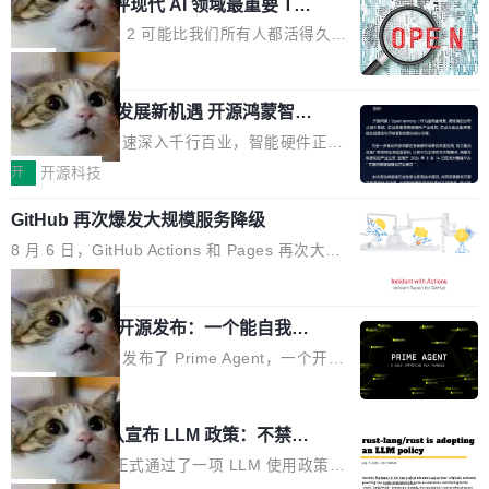
业化营销服务的需求从未如此迫切。 但市场扩容
xAI 前工程师评现代 AI 领域最重要 Top
n 这条推文引发了广泛讨论。他不是在说风凉
巧机身有效提升市面主流标准A...
3 开源项目
的同时,服务商的竞争逻辑正在改变。2026年Top
话，他是说出了一个圈内人尽皆知但很少公开捅
Flash Attention 2 可能比我们所有人都活得久。
Agency年度合辑的观察指出,“产品”这个离消费
破的事实。 Jordan 随后补充了一句软化声明：
这句话不是来自某个技术博客，而是出自 Hieu
局
者最近的载体,在整个品牌营销层面的权重显著变
「我不认为这些会议上大部分论文都在过度宣传
Pham 的一条推文。Hieu Pham 是谁？他是 xAI
高了。全域营销服务商的竞争正在从规模转向深
或造假。问题是，作为读者，如果你筛选出那些
共商智能硬件发展新机遇 开源鸿蒙智能
的早期工程师之一，在 Grok 训练基础设施团队
度,案例厚度、全域覆盖、多线协同...
硬件开发者日杭州站即将举行
看起来最令人兴奋的论文，那它们大部分都是过
工作过。近日他在 X 上发了一条帖子，列出了他
随着万物智联加速深入千行百业，智能硬件正从
度宣传的。」 这才是真正的痛点。不是所有论文
认为现代 AI 领域最重要的三个开源项目。 第一
单点设备迈向智能化、网联化、协同化发展。作
开
开源科技
都有问题，是最吸引眼球的那批论文最有问题。
个名字毫无悬念：Flash Attention 2。 Hieu 的
为面向全场景、跨终端的分布式操作系统，开源
他引用的帖子来自 Mathew Shen，一位 ICLR 2
理由很具体。FA 系列不需要解释，但 FA2 是他
GitHub 再次爆发大规模服务降级
鸿蒙通过统一技术底座和分布式能力，为不同类
026 的读者：「看了篇 ...
认为最重要的一个——复杂度恰到好处，刚好能
型智能设备的开发、连接与互联提供关键支撑，
8 月 6 日，GitHub Actions 和 Pages 再次大规
驱动你去学 CuTe，但还没被那些"邪恶的" Hopp
也为产业链企业探索产品创新与商业增长打开新
模服务降级，Actions 完全不可用超过 5 小时，
局
er++ 优化所淹没，足够容易修改和适配。 更关
的空间。 8月14日，开源鸿蒙智能硬件开发者日
webhook 停发，连自托管 runner 也因调度层故
键的是 FA2 的持久性...
（OHDD：OpenHarmony Hardware Develope
Prime Agent 开源发布：一个能自我改
障无法工作。Pages、Copilot code review、C
进的编程 Agent，ARC-AGI 3 超越人类
r Day）将在杭州启航。活动面向智能硬件产业
opilot coding agent 全部受影响。从检测到完全
Prime Intellect 发布了 Prime Agent，一个开源
专家基线
链企业和开发者，邀请行业专家与资深技术顾
恢复，大约 12 小时。 这是 2026 年 8 月的第六
的编程 Agent Harness，核心设计围绕两个抽
局
问，围绕开源鸿蒙技术能力、设备适配、芯片适
起事故，其中四起与 AI/Copilot 服务相关。 Git
象：Recursive Language Model（RLM）和 C
配、功耗与稳定性调优、兼容性测评及统一互联
Rust 项目团队宣布 LLM 政策：不禁
Hub 员工 kdaigle 在 HN 讨论中贴出了一组数
ontinual Harness。在 ARC-AGI 3 基准测试
等内容展开系统讲解和实战交流，帮助企业进一
止，但你要承认哪些代码不是你写的
据：2025 年全年 10 亿次 commit。现在，每周
上，Prime Agent + Opus 5 的组合达到了 95.
Rust 语言项目正式通过了一项 LLM 使用政策，
步了解开源鸿蒙在智能...
2.75 亿次，全年预计 140 亿次。GitHub...