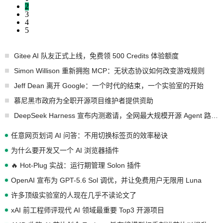
2
3
4
5
Gitee AI 队友正式上线，免费领 500 Credits 体验额度
Simon Willison 重新拥抱 MCP：无状态协议如何改变游戏规则
Jeff Dean 离开 Google：一个时代的结束，一个实验室的开始
慕尼黑市政府为全职开源项目维护者提供资助
DeepSeek Harness 宣布内测邀请，全网最大规模开源 Agent 路演现场诞生
任意网页划词 AI 问答：不用切换标签页的效率秘诀
为什么要开发又一个 AI 浏览器插件
🔥 Hot-Plug 实战：运行期管理 Solon 插件
OpenAI 宣布为 GPT-5.6 Sol 调优，并让免费用户无限用 Luna
许多顶级实验室的人现在几乎不读论文了
xAI 前工程师评现代 AI 领域最重要 Top3 开源项目