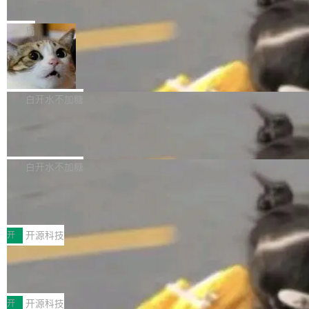
e” 和 Muse Spark 1.2 模型
mmit 之间的空隙里丢失了。 DeltaDB 要做的就
金额高达158.3亿美元，这一单项投入已经逼近
Meta 今天发布了两款 AI 产品：Muse Code，
是把这段空隙补上。 回退到任何一次编辑：Delt
微软同期总资本开支的四成。 与亚马逊、Alpha
一个在终端里运行的编程 agent；Muse Spark
局
aDB 捕获 commit 之间的每一次操作，...
bet、微软以及 Meta 等传统科技巨头相比，Spa
1.2，驱动这个 agent 的新模型。一句话概括：
ceXAI的资金消耗速度尤为引人瞩目。然而，支
美团开源 LoHoSearch，用知识图谱校
你可以用 curl -fsSL https://dev.meta.ai/install.
准 AI 能力认知
撑庞大支出的资金来源却呈现出截然不同的面
sh | bash 安装一个能在大项目里自动规划、写
机器出题的前提，是让机器拥有全局视野。整个
貌。数据显示，微软和 Meta 主要依托充沛的经
代码、验证结果的 AI 终端工具。 据介绍，Muse
构建流程可以分为四个环节：建图 → 控制难度
白开水不加糖
营现金流来覆盖资本开支，其资本支出覆盖率分
Code 是 Meta 的编程 agent 产品。它和市场上
→ 质量把关 → 数据概览。
别达到155% 和106%;而SpaceXAI的经营现金
腾讯开源 UCL-MPComm 通信库
已有的终端编程 agent 在设计理念上有几个明显
流仅能覆盖资本开支的12...
的差异点。 异步后台 agent：Muse Code 有一
腾讯网平团队宣布开源了 UCL-MPComm 通信
个主 agent 循环，外加一组后台 agent。这些后
库，并将作为transport接入Mooncake TENT。
白开水不加糖
台 agent...
该通信库针对AI Memory池化场景的数据传输需
CoStrict入选工信部2025人工智能应用
求进行了深度优化，能够实现数据中心内大规模
典型案例
计算节点间多种内存类型的高性能通信。 UCL-
近日，工信部科技司公示《2025人工智能应用典
MPComm将作为一种传输引擎接入Mooncake T
型案例入选名单》，深信服“面向企业研发场景的
开
开源科技
ENT，实现零拷贝传输性能提升30%、非零拷贝
开源 AI 编程平台 CoStrict 应用”凭借卓越的技术
传输性能最高提升5倍。UCL-MPComm底层基
深信服AI算力网关入选工信部人工智能
创新与落地成效成功入选。 全链路私有化部署，
应用典型案例！
于自研UCL-Engine通信引擎，后续腾讯网平将
助力企业AI研发安全落地 当前，越来越多企业已
前不久，工业和信息化部正式发布《2025年人工
持续开源更多基于UCL-Engine的高性能通信组
经开始引入 AI Coding 工具，通过调用公有云模
智能应用典型案例名单》，集中展示人工智能在
开
开源科技