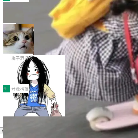
件。 腾讯网平团队在UCL-MPComm中实现了一
型或企业内部部署模型提升研发效率。但随着 AI
各领域的应用成果，覆盖技术底座、行业赋能、
个独立于业务线程的全局通信引擎（Engine），
Coding 从个人辅助工具逐步走向团队级、组织
Jeff Dean 离开 Google：一个时代的结
产品应用、支撑保障、专题等五大方向。深信服
并实...
束，一个实验室的开始
级应用，企业在规模化落地过程中，对安全性、
AI算力网关（AI创新平台）成功入选！ 随着各行
Google 员工编号 20。MapReduce 作者之一。
可控性和代码质量提出了更高要求。 首先是数据
各业的Agent走向规模化建设，算力构成形态逐
Bigtable 作者之一。TensorFlow 的作者之一。
局
安全与合规要求。对于大多数普通研发场景，公
渐丰富，用户关注的重点也在发生变化：不只是
Gemini 的架构师。Google 首席科学家。 Jeff D
有云模型能够满足快速试用和效率提升的需求。
让AI用起来，还要进一步看清混合算力时代下，
🔥 SolonCode v2026.8.4 发布：界面
ean 在 Google 工作了 27 年后，宣布离职。 他
但对于金融、能源、医疗等对数据安全要求较...
字体可调、22 种语言、记忆搜索增强
Token花在哪里、算力是否被充分利用，以及持
不是一个人走。一同离开的还有 Sanjay Ghema
打开终端就能上岗的全中文编码智能体，这一轮
续增长的AI成本该如何优化。 深信服AI算力网关
wat（Google 员工编号 23，Jeff Dean 二十多
把「看得清、用母语、记得住」三件事一次补
梅子酒好吃
正是围绕这些实际问题，从Token治理和成本治
年的编程搭档，MapReduce 和 Bigtable 的共同
齐。 SolonCode 是什么 SolonCode 是杭州无
理两个方面，让用户的每一份算力都看得清、管
作者）、Quoc Le（Google 大脑核心成员，Se
让“代码语义理解”深度释放AI Coding
耳科技研发的企业级终端编码智能体——一位全
得住、用得稳、省得下、更安全！ 一、从现在开
价值潜能：华为云码道（CodeArts）
q2Seq 和 DocAI 的共同发明人）以及 Oriol Vin
中文驱动的数字员工，自主理解需求、规划步
一、代码仓深度理解技术的作用与价值 在软件工
始，Token使用一目...
代码仓技术解析
yals（Gemini 联合负责人，AlphaSta...
骤、编写代码。不挑模型、不挑平台，curl 一行
程实践中，代码仓是企业核心知识资产的主要载
开
开源科技
装完即用。 开源地址：Gitee · GitCode · GitHu
体。企业级代码仓库通常包含数十万乃至数百万
b 安装 支持 Java 8+（8~26）、macOS / Linu
个文件，其规模远超单次模型调用可承载的上下
x / Windows / Harmony PC。 # macOS / Linu
文窗口。随着项目规模的持续扩张与代码历史的
x / Harmony PC curl -fsSL https://solon.noea
不断累积，代码仓中的模块关系、接口契约、业
r.org/solon...
务逻辑等关键信息往往分散于数十乃至数百个文
件之中，形成高度复杂的知识关联网络。传统的