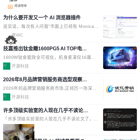
阅读榜单
为什么要开发又一个 AI 浏览器插件
说实话，每次有人问我"市面上已经有 Monica、
Sider、Copilot for Chrome 这些 AI 浏览器插件
席WC
了，你为什么还要再做一个"，我都觉得这个问题
技嘉推出钛金雕1600PG5 AI TOP电
问得好。 因为我自己也是从用户变成开发者的。
源：为发烧级主机与本地AI算力打造旗
现有产品的天花板 我用过不少 AI 浏览器插件。
1600W钛金能效全可视化，机身紧凑仅16厘米
舰供电方案
刚开始觉得都挺好——选中一段文字，弹出解
继2026台北电脑展首度亮相后，技嘉科技近日正
开
开源科技
释；写邮件时帮你润色；看英文网页给你翻译摘
式发布钛金雕1600PG5 AI TOP电源。这款高端
要。但用久了你会发现，它们本质上都是同一类
2026年8月品牌营销服务商选型观察：
电源专为发烧级DIY主机与本地AI算力平台打
从流量思维到品牌资产思维的范式转移
东西：一个带网页上下文的聊天框。 它们能读取
造，整机长度仅16厘米，提供1600W额定功率
2026年的品牌营销服务商市场,正经历一场深刻
页面的文本，然后把文本丢给大模型，再返回一
与80PLUS钛金能效；支持ATX 3.1与PCIe 5.1
的价值重构。全球全案品牌代理机构市场从2025
开
开源科技
段回答。仅此而已。 这当然有用，但总觉得差点
规范，结合服务器级元件、完善供电线材与内置
年的83.1亿美元增长至2026年的86.6亿美元,年
意思。比如我在一个后台管理系统里，需要填50
实时LCD监控屏，可充分满足当下高阶PC主机
许多顶级实验室的人现在几乎不读论文
复合增长率达5.44%,预计2032年将突破120亿美
个表单字段，每个字段还有联动逻辑；比如我
了
的严苛使用需求。 澎湃功率，紧凑机身 钛金雕1
元。数字广告与公共关系相关服务市场更是从20
「许多顶级实验室的人现在几乎不读论文了，而
想...
600PG5 AI TOP具备强悍输出功率，同时实现
25年的8463亿美元扩张至2026年的8763亿美
且他们认为 ICLR/ICML/NeurIPS 充斥着大量过
局
机身尺寸大幅精简。整机长度仅16厘米，属于同
元。数字的背后是一个清晰的事实——品牌对专
度宣传和欺诈。」 OpenAI 研究员 Keller Jorda
功率段机身尺寸十分紧凑的1600W电源产品。小