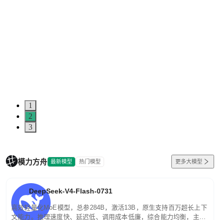
1
2
3
模力方舟
最新模型
热门模型
更多大模型
DeepSeek-V4-Flash-0731
高效轻量化MoE模型，总参284B，激活13B，原生支持百万超长上下
文能力。推理速度快、延迟低、调用成本低廉，综合能力均衡，主打