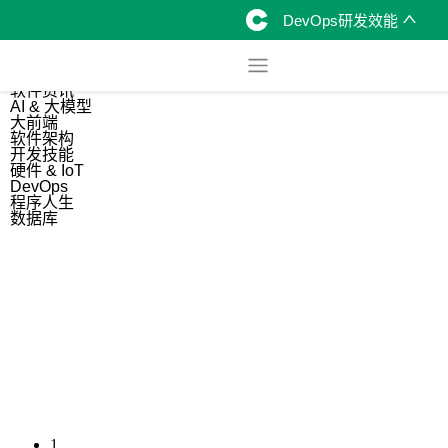
DevOps研发效能
综合
开源资讯
软件资讯
AI & 大模型
大前端
软件架构
开发技能
硬件 & IoT
DevOps
程序人生
数据库
1