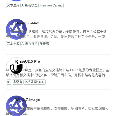
高并发、轻量化任务，适合日常对话、内容创作、基础 RAG、批量
文本生成
AI 编程模型
Function Calling
文案处理等普惠刚需场景。
Qwen3.8-Max
2.4万亿参数MoE旗舰，编程与办公能力全面跃升，可自主编程十数
天交付完整项目。胜任法律、金融、设计等数百种专业任务，一次对
话端到端交付生产级成果。原生视觉理解贯穿规划、执行与验证全流
文本生成
AI 编程模型
多模态
程，支持超长文档与长视频的深度语义解析。长程任务中自主规划与
闭环迭代，持续进化。
MinerU2.5-Pro
MinerU2.5-Pro是一款面向复杂文档解析与 OCR 场景的专业模型，能
够从图片和文档中识别文字、理解页面布局，并将非结构化内容转换
为便于存储、检索和二次处理的结构化结果。
8K
多语言
文档处理/OCR
Wan2.7-Image
万相 2.7 图像生成与编辑模型，支持组图、多图参考、交互式编辑和
最高 2K 输出。