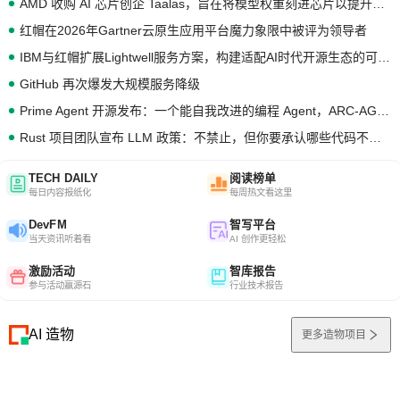
AMD 收购 AI 芯片创企 Taalas，旨在将模型权重刻进芯片以提升推理性能
红帽在2026年Gartner云原生应用平台魔力象限中被评为领导者
IBM与红帽扩展Lightwell服务方案，构建适配AI时代开源生态的可信基础设施
GitHub 再次爆发大规模服务降级
Prime Agent 开源发布：一个能自我改进的编程 Agent，ARC-AGI 3 超越人类专家基线
Rust 项目团队宣布 LLM 政策：不禁止，但你要承认哪些代码不是你写的
TECH DAILY
阅读榜单
每日内容报纸化
每周热文看这里
DevFM
智写平台
当天资讯听着看
AI 创作更轻松
激励活动
智库报告
参与活动赢源石
行业技术报告
AI 造物
更多造物项目