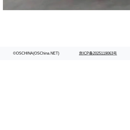
代码检索手段（如关键词匹配、目录遍历）仅能
在语法层面完成文本定位，难以触及代码的语义
内涵与结构关联，导致开发者使用代码智能体在
理解大规模代码仓时面临显著"代码仓理解"瓶
颈。 代码仓深度理解服务（以下简称" CodeBas
e深度理解服务"）是华为云码道（CodeA...
©OSCHINA(OSChina.NET)
京ICP备2025119063号