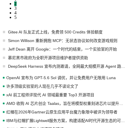
2
3
4
5
Gitee AI 队友正式上线，免费领 500 Credits 体验额度
Simon Willison 重新拥抱 MCP：无状态协议如何改变游戏规则
Jeff Dean 离开 Google：一个时代的结束，一个实验室的开始
慕尼黑市政府为全职开源项目维护者提供资助
DeepSeek Harness 宣布内测邀请，全网最大规模开源 Agent 路演现场诞生
OpenAI 宣布为 GPT-5.6 Sol 调优，并让免费用户无限用 Luna
许多顶级实验室的人现在几乎不读论文了
xAI 前工程师评现代 AI 领域最重要 Top3 开源项目
AMD 收购 AI 芯片创企 Taalas，旨在将模型权重刻进芯片以提升推理性能
红帽在2026年Gartner云原生应用平台魔力象限中被评为领导者
IBM与红帽扩展Lightwell服务方案，构建适配AI时代开源生态的可信基础设施