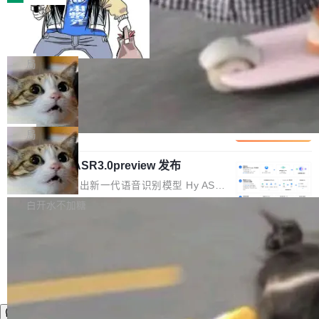
装完即用。 开源地址：Gitee · GitCode · GitHu
体。企业级代码仓库通常包含数十万乃至数百万
b 安装 支持 Java 8+（8~26）、macOS / Linu
一条“删库”命令跑 17 小时，算法工程
个文件，其规模远超单次模型调用可承载的上下
师删光 89TB 数据只为干私活
x / Windows / Harmony PC。 # macOS / Linu
文窗口。随着项目规模的持续扩张与代码历史的
最高人民检察院8月4日公布了一起案件：北京一
x / Harmony PC curl -fsSL https://solon.noea
不断累积，代码仓中的模块关系、接口契约、业
名90后算法工程师王某，为了给自己接的私活腾
局
r.org/solon...
务逻辑等关键信息往往分散于数十乃至数百个文
服务器空间，删光了公司AI游戏部门的全部核心
件之中，形成高度复杂的知识关联网络。传统的
Cloudflare 分享推理优化实践：KV ca
数据。 王某2024年1月入职东城区某科技公司AI
che 量化 + 权重压缩，吞吐量提升 4
代码检索手段（如关键词匹配、目录遍历）仅能
短剧部门，有互联网大厂背景。在公司内部架构
Kimi 和 GLM 是当前最强的大模型系列之一，但
1%，成本降 30%
在语法层面完成文本定位，难以触及代码的语义
调整期间，部门三次通知全员将数据从A集群迁
它们有一个共同的问题：太吃显存了。月之暗面
局
内涵与结构关联，导致开发者使用代码智能体在
移到B集群，王某都回复了"收到"。 他没有迁移
的 Kimi K 系列和智谱的 GLM 都是长上下文、M
理解大规模代码仓时面临显著"代码仓理解"瓶
数据。2024年9月3日下午4点，他使用此前登录
腾讯混元 Hy ASR3.0preview 发布
oE 架构的大模型，好用到让人上瘾，但 GPU 显
颈。 代码仓深度理解服务（以下简称" CodeBas
的账号密码进入A集群，输入了一条被程序员圈
存永远不够用。 Cloudflare 的 Workers AI 团队
腾讯混元正式推出新一代语音识别模型 Hy ASR
e深度理解服务"）是华为云码道（CodeA...
称为"删库跑路"的命令——最高管理员权限、无
一直在跑这些模型的推理。他们在官方博客上发
3.0preview。基于最新一代大语言模型 Hy3 的
白开水不加糖
需确认、强制递归删除。17个小时后，运维人员
了一篇技术文章，详细拆解了三种让大模型在 G
语言理解能力，以及融合了高精度语音识别与深
发现异常并中止进程时，89TB数据已经没了。
PU 上跑得更省、更快的技术手段——KV cache
度语义理解能力，实现了语音识别能力的全面升
删掉的是AI游戏部门的全部开发文件，包括公司
量化、模型权重压缩、以及共享 KV cache 的完
级。 根据介绍，Hy ASR3.0preview 目标在于：
自研的多个文生3D和...
整性保护。效果是：吞吐量提升 41%，每 token
让语音识别不再只是听清，而是真正听懂。通过
成本降低 30%，精度不变。 FP8 省的不仅是显
先理解你的语境和意图，再把准确的文字直接给
存 KV cache 是推理时最吃显...
到你。从“逐字转写、单点优化”演进为“理解语