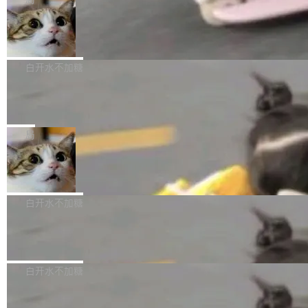
l 迁移或唤醒时，新宿主从 S3 恢复 SQLite 数据
te 17 Pro、OPPO K15，要么是vivo X300 E这
本控制系统。目前处于 Early Access 阶段。 De
库继续执行。存储库是持久化的唯一真相...
样的次旗舰。 Galaxy Z Fold8 Ultra / Z Fold8 /
SpaceXAI 单季资本开支达 183 亿美元
ltaDB 的核心思路直接写在 landing page 最显
Z Flip8三款折叠屏新机均在7月22日发布，且全
眼的位置：「Software is made between com
根据风险投资人Tomer Tunguz 博客（VC 分
部搭载骁龙8 Elite Gen5 for Galaxy，它们本该
mits」——软件是在 commit 之间写出来的。git
析）披露的最新分析与第二季度业绩报告，Spac
白开水不加糖
是7月性...
只记录了你提交的最终状态，但真正的工作过程
eXAI在上个季度的总资本支出飙升至183.7亿美
——打字、删改、试错、agent 对话——都在 co
Meta 发布终端编程 Agent“Muse Cod
元。其中，绝大部分资金被直接用于 AI 领域，
e” 和 Muse Spark 1.2 模型
mmit 之间的空隙里丢失了。 DeltaDB 要做的就
金额高达158.3亿美元，这一单项投入已经逼近
Meta 今天发布了两款 AI 产品：Muse Code，
是把这段空隙补上。 回退到任何一次编辑：Delt
微软同期总资本开支的四成。 与亚马逊、Alpha
一个在终端里运行的编程 agent；Muse Spark
局
aDB 捕获 commit 之间的每一次操作，...
bet、微软以及 Meta 等传统科技巨头相比，Spa
1.2，驱动这个 agent 的新模型。一句话概括：
ceXAI的资金消耗速度尤为引人瞩目。然而，支
美团开源 LoHoSearch，用知识图谱校
你可以用 curl -fsSL https://dev.meta.ai/install.
准 AI 能力认知
撑庞大支出的资金来源却呈现出截然不同的面
sh | bash 安装一个能在大项目里自动规划、写
机器出题的前提，是让机器拥有全局视野。整个
貌。数据显示，微软和 Meta 主要依托充沛的经
代码、验证结果的 AI 终端工具。 据介绍，Muse
构建流程可以分为四个环节：建图 → 控制难度
白开水不加糖
营现金流来覆盖资本开支，其资本支出覆盖率分
Code 是 Meta 的编程 agent 产品。它和市场上
→ 质量把关 → 数据概览。
别达到155% 和106%;而SpaceXAI的经营现金
已有的终端编程 agent 在设计理念上有几个明显
腾讯开源 UCL-MPComm 通信库
流仅能覆盖资本开支的12...
的差异点。 异步后台 agent：Muse Code 有一
腾讯网平团队宣布开源了 UCL-MPComm 通信
个主 agent 循环，外加一组后台 agent。这些后
库，并将作为transport接入Mooncake TENT。
白开水不加糖
台 agent...
该通信库针对AI Memory池化场景的数据传输需
CoStrict入选工信部2025人工智能应用
求进行了深度优化，能够实现数据中心内大规模