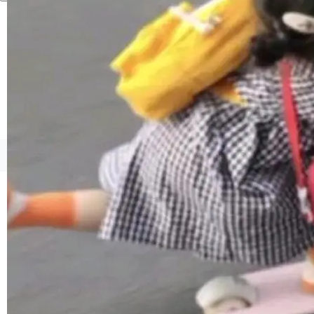
境、兼容场景、一键直出”。 Hy ASR 3.0 previe
w 不要求标准普通话，方言识别覆盖粤语、吴语
等 10 大方言片区和 20 余个二级小片区。在开
源评测集中，Hy ASR 3.0 preview 在多语种的
WER（...
©OSCHINA(OSChina.NET)
京ICP备2025119063号