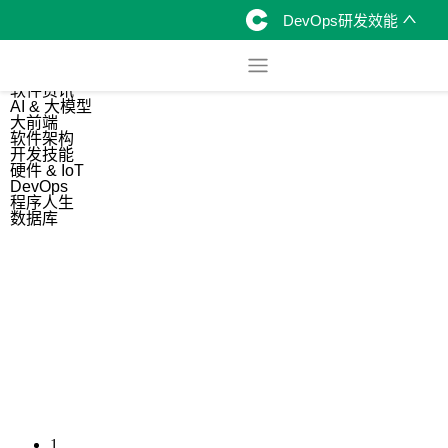
DevOps研发效能
综合
开源资讯
软件资讯
AI & 大模型
大前端
软件架构
开发技能
硬件 & IoT
DevOps
程序人生
数据库
1