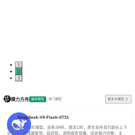
1
2
3
模力方舟
最新模型
热门模型
更多大模型
DeepSeek-V4-Flash-0731
高效轻量化MoE模型，总参284B，激活13B，原生支持百万超长上下
文能力。推理速度快、延迟低、调用成本低廉，综合能力均衡，主打