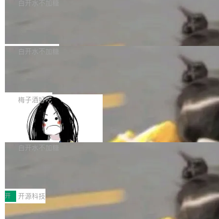
一个回归问题，该问题导致拉取镜像时会拒绝包
e 孵化器项目管理委员会（IPMC）投票中获得
白开水不加糖
pSeek作为与宇树科技具备战略合作关系的企
含绝对 hardlink 目标的镜像（此类镜像由某些镜
全票通过，随后获 Apache 软件基金会董事会批
业，获配股份数量占本次发行数量的2.31%。 除
马斯克 AI 百科项目 Grokipedia 被曝数
像构建工具生成）。moby/moby#53305 修复了
准。今天，Apache 软件基金会正式宣布 Apach
DeepSeek外，腾讯旗下上海启善投资有限公司
月未更新
Docker Engine 29.7.0 中引入的一个回归问
e Fluss 孵化毕业，成为 Apache 顶级项目（TL
埃隆·马斯克推出的AI百科项目 Grokipedia 被曝
获配9...
题，该问题可能导致在旧版 Linux 内核...
P）！这一里程碑不仅标志着 Fluss 迈入新的发
长期停止内容更新，未能实现其作为“AI版维基百
白开水不加糖
展阶段，也将进一步推动流式存储、实时湖仓与
科”替代品的目标。 据 Lawfare 最新调查，自今
AI 数据基础加速融合，为实时数据基础设施的发
Solon I18n：三种解析器，零样板代码
年4月以来，Grokipedia 页面更新功能基本停
展开启新的篇章。
滞，过去三个月内没有任何条目完成更新，用户
如果你在 Spring Boot 里做过国际化，流程大概
提交的编辑请求也长期处于待处理状态。 Groki
是这样的：配 MessageSource 的 Bean、写 R
梅子酒好吃
pedia 于去年底上线，定位为由人工智能生成内
eloadableResourceBundleMessageSource、
容的百科平台，被马斯克视为传统众包百科网站
Apache Doris 4.1 全面增强 Iceberg：
声明 LocaleResolver、注册 LocaleChangeInt
支持 UPDATE、MERGE INTO 与 Iceb
维基百科的替代方案。Lawfare 调查发现，无论
erceptor…五六步之后才能看到第一行翻译文
Apache Doris 4.1 要补齐的，正是缺失的那一
erg V3
热门页面还是低关注度页面，均未出现近期更
本。 Solon 换了个方式。整个 i18n 模块围绕三
半。在已有查询能力的基础上，Doris 进一步支
白开水不加糖
新，相关问题并非局限于特定领域，而是在不同
个解析器、一个注解、一个工具类展开——没有
持了 UPDATE、DELETE、MERGE INTO 等数
主题和访问量页面中普遍存在。 调查人员最初认
XML、没有拦截器注册、没有样板配置。 资源
Testin XAgent：CIO智能测试落地指南
据修改操作、完整的表结构管理与分区演进，以
为，Grokipedia可能只是限...
文件的约定 把文件放到 resources/i18n/ 下： r
及 rewrite_data_files、expire_snapshots 等日
7月30日，TiD2026质量竞争力大会在北京中关
esources/i18n/messages.properties ...
常维护操作，并完整支持 Iceberg V3 格式。
村国家自主创新示范区会议中心开幕。本届大会
开
开源科技
由中关村智联软件服务业质量创新联盟主办，以
让非法状态不可表示：一篇关于 ADT
“智构可信·质创未来——AI原生时代的质量新范