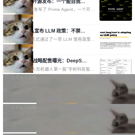
（OHDD：OpenHarmony Hardware Develope
Prime Agent 开源发布：一个能自我改
障无法工作。Pages、Copilot code review、C
进的编程 Agent，ARC-AGI 3 超越人类
r Day）将在杭州启航。活动面向智能硬件产业
opilot coding agent 全部受影响。从检测到完全
Prime Intellect 发布了 Prime Agent，一个开源
专家基线
链企业和开发者，邀请行业专家与资深技术顾
恢复，大约 12 小时。 这是 2026 年 8 月的第六
的编程 Agent Harness，核心设计围绕两个抽
局
问，围绕开源鸿蒙技术能力、设备适配、芯片适
起事故，其中四起与 AI/Copilot 服务相关。 Git
象：Recursive Language Model（RLM）和 C
配、功耗与稳定性调优、兼容性测评及统一互联
Hub 员工 kdaigle 在 HN 讨论中贴出了一组数
Rust 项目团队宣布 LLM 政策：不禁
ontinual Harness。在 ARC-AGI 3 基准测试
等内容展开系统讲解和实战交流，帮助企业进一
止，但你要承认哪些代码不是你写的
据：2025 年全年 10 亿次 commit。现在，每周
上，Prime Agent + Opus 5 的组合达到了 95.
Rust 语言项目正式通过了一项 LLM 使用政策，
步了解开源鸿蒙在智能...
2.75 亿次，全年预计 140 亿次。GitHub...
5% RHAE Best@1，超过了 ARC 报告的人类专
覆盖 rust-lang/rust 单一仓库的代码贡献。这不
局
家基线 95.4%。 不是又一个 coding agent 包装
是项目级别的官方立场，目前由五个团队采纳，
器 Prime Agent 的架构和市面上大多数 coding
宇树科技 IPO 战略配售曝光：DeepSe
但它可能是主流开源项目中关于 AI 辅助贡献最
ek 获配 93.3 万股，锁定 36 个月
agent 有本质区别。大多数 agent harness 的设
细致的一份规则。 政策的核心只有一句话：LLM
8月6日晚间，“人形机器人第一股”宇树科技股份
计是基于早期模型的能力—...
可以用来分析、提炼、审阅、建议，但不能用来
有限公司披露IPO发行价格及战略配售结果，杭
白开水不加糖
创作。 具体来说，LLM 生成的代码可以提交，
州深度求索人工智能基础技术研究有限公司（De
但必须满足五个条件：预先安排、非关键、高质
Docker 29.7.2 发布
epSeek）获配93.3399万股，按150.8元/股发行
量、充分测试、充分审查，并且必须披露。LLM
价格计算，认购金额约1.41亿元，股份锁定期为
Docker 29.7.2 现已发布，具体更新内容如下：
不得生成涉及安全性的关键变更，除非作者本身
36个月。 公告显示，本次宇树科技战略配售对
Bug fixes and enhancements 修复多次传递同
白开水不加糖
就是领域专家。即使如此，政策也"强烈不建
象主要包括长期投资机构、与公司业务具有战略
一环境变量时，docker service create和docker
议"这么做。 对于不披露的情况，审核者可以直
Apache Fluss 毕业成为顶级项目
合作关系或长期合作愿景的大型企业、科创板保
service update会发生 panic 的问题。docker/cl
接关闭 PR，无需解释。 政策作者 Jynn Ne...
荐人跟投子公司，以及公司高级管理人员和核心
i#7145 修复了 Docker Engine 29.7.0 中引入的
今年 7 月，Apache Fluss 的毕业提案在 Apach
员工参与设立的专项资产管理计划。其中，Dee