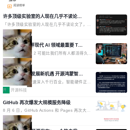
阅读榜单
许多顶级实验室的人现在几乎不读论文
了
「许多顶级实验室的人现在几乎不读论文了，而
且他们认为 ICLR/ICML/NeurIPS 充斥着大量过
局
度宣传和欺诈。」 OpenAI 研究员 Keller Jorda
xAI 前工程师评现代 AI 领域最重要 Top
n 这条推文引发了广泛讨论。他不是在说风凉
3 开源项目
话，他是说出了一个圈内人尽皆知但很少公开捅
Flash Attention 2 可能比我们所有人都活得久。
破的事实。 Jordan 随后补充了一句软化声明：
这句话不是来自某个技术博客，而是出自 Hieu
局
「我不认为这些会议上大部分论文都在过度宣传
Pham 的一条推文。Hieu Pham 是谁？他是 xAI
或造假。问题是，作为读者，如果你筛选出那些
共商智能硬件发展新机遇 开源鸿蒙智能
的早期工程师之一，在 Grok 训练基础设施团队
硬件开发者日杭州站即将举行
看起来最令人兴奋的论文，那它们大部分都是过
工作过。近日他在 X 上发了一条帖子，列出了他
随着万物智联加速深入千行百业，智能硬件正从
度宣传的。」 这才是真正的痛点。不是所有论文
认为现代 AI 领域最重要的三个开源项目。 第一
单点设备迈向智能化、网联化、协同化发展。作
开
开源科技
都有问题，是最吸引眼球的那批论文最有问题。
个名字毫无悬念：Flash Attention 2。 Hieu 的
为面向全场景、跨终端的分布式操作系统，开源
他引用的帖子来自 Mathew Shen，一位 ICLR 2
理由很具体。FA 系列不需要解释，但 FA2 是他
GitHub 再次爆发大规模服务降级
鸿蒙通过统一技术底座和分布式能力，为不同类
026 的读者：「看了篇 ...
认为最重要的一个——复杂度恰到好处，刚好能
型智能设备的开发、连接与互联提供关键支撑，
8 月 6 日，GitHub Actions 和 Pages 再次大规
驱动你去学 CuTe，但还没被那些"邪恶的" Hopp
也为产业链企业探索产品创新与商业增长打开新
模服务降级，Actions 完全不可用超过 5 小时，
局
er++ 优化所淹没，足够容易修改和适配。 更关
的空间。 8月14日，开源鸿蒙智能硬件开发者日
webhook 停发，连自托管 runner 也因调度层故
键的是 FA2 的持久性...