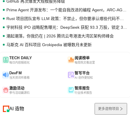
GitHub 再次爆发大规模服务降级
Prime Agent 开源发布：一个能自我改进的编程 Agent，ARC-AGI 3 超越人类专家基线
Rust 项目团队宣布 LLM 政策：不禁止，但你要承认哪些代码不是你写的
宇树科技 IPO 战略配售曝光：DeepSeek 获配 93.3 万股，锁定 36 个月
潮起潮落，你我仍在 | 2026 腾讯云粤港澳大湾区架构师峰会
马斯克 AI 百科项目 Grokipedia 被曝数月未更新
TECH DAILY
阅读榜单
每日内容报纸化
每周热文看这里
DevFM
智写平台
当天资讯听着看
AI 创作更轻松
激励活动
智库报告
参与活动赢源石
行业技术报告
AI 造物
更多造物项目