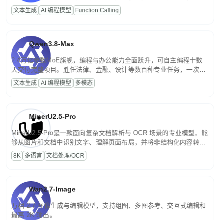
高并发、轻量化任务，适合日常对话、内容创作、基础 RAG、批量
文本生成
AI 编程模型
Function Calling
文案处理等普惠刚需场景。
Qwen3.8-Max
2.4万亿参数MoE旗舰，编程与办公能力全面跃升，可自主编程十数
天交付完整项目。胜任法律、金融、设计等数百种专业任务，一次对
话端到端交付生产级成果。原生视觉理解贯穿规划、执行与验证全流
文本生成
AI 编程模型
多模态
程，支持超长文档与长视频的深度语义解析。长程任务中自主规划与
闭环迭代，持续进化。
MinerU2.5-Pro
MinerU2.5-Pro是一款面向复杂文档解析与 OCR 场景的专业模型，能
够从图片和文档中识别文字、理解页面布局，并将非结构化内容转换
为便于存储、检索和二次处理的结构化结果。
8K
多语言
文档处理/OCR
Wan2.7-Image
万相 2.7 图像生成与编辑模型，支持组图、多图参考、交互式编辑和
最高 2K 输出。