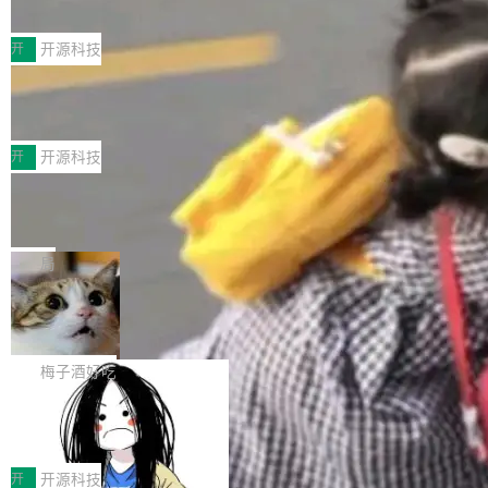
典型案例
计算节点间多种内存类型的高性能通信。 UCL-
近日，工信部科技司公示《2025人工智能应用典
MPComm将作为一种传输引擎接入Mooncake T
型案例入选名单》，深信服“面向企业研发场景的
开
开源科技
ENT，实现零拷贝传输性能提升30%、非零拷贝
开源 AI 编程平台 CoStrict 应用”凭借卓越的技术
传输性能最高提升5倍。UCL-MPComm底层基
深信服AI算力网关入选工信部人工智能
创新与落地成效成功入选。 全链路私有化部署，
应用典型案例！
于自研UCL-Engine通信引擎，后续腾讯网平将
助力企业AI研发安全落地 当前，越来越多企业已
前不久，工业和信息化部正式发布《2025年人工
持续开源更多基于UCL-Engine的高性能通信组
经开始引入 AI Coding 工具，通过调用公有云模
智能应用典型案例名单》，集中展示人工智能在
开
开源科技
件。 腾讯网平团队在UCL-MPComm中实现了一
型或企业内部部署模型提升研发效率。但随着 AI
各领域的应用成果，覆盖技术底座、行业赋能、
个独立于业务线程的全局通信引擎（Engine），
Jeff Dean 离开 Google：一个时代的结
Coding 从个人辅助工具逐步走向团队级、组织
产品应用、支撑保障、专题等五大方向。深信服
并实...
束，一个实验室的开始
级应用，企业在规模化落地过程中，对安全性、
AI算力网关（AI创新平台）成功入选！ 随着各行
Google 员工编号 20。MapReduce 作者之一。
可控性和代码质量提出了更高要求。 首先是数据
各业的Agent走向规模化建设，算力构成形态逐
Bigtable 作者之一。TensorFlow 的作者之一。
局
安全与合规要求。对于大多数普通研发场景，公
渐丰富，用户关注的重点也在发生变化：不只是
Gemini 的架构师。Google 首席科学家。 Jeff D
有云模型能够满足快速试用和效率提升的需求。
🔥 SolonCode v2026.8.4 发布：界面
让AI用起来，还要进一步看清混合算力时代下，
ean 在 Google 工作了 27 年后，宣布离职。 他
但对于金融、能源、医疗等对数据安全要求较...
字体可调、22 种语言、记忆搜索增强
Token花在哪里、算力是否被充分利用，以及持
不是一个人走。一同离开的还有 Sanjay Ghema
打开终端就能上岗的全中文编码智能体，这一轮
续增长的AI成本该如何优化。 深信服AI算力网关
wat（Google 员工编号 23，Jeff Dean 二十多
把「看得清、用母语、记得住」三件事一次补
梅子酒好吃
正是围绕这些实际问题，从Token治理和成本治
年的编程搭档，MapReduce 和 Bigtable 的共同
齐。 SolonCode 是什么 SolonCode 是杭州无
理两个方面，让用户的每一份算力都看得清、管
作者）、Quoc Le（Google 大脑核心成员，Se
让“代码语义理解”深度释放AI Coding
耳科技研发的企业级终端编码智能体——一位全
得住、用得稳、省得下、更安全！ 一、从现在开
价值潜能：华为云码道（CodeArts）
q2Seq 和 DocAI 的共同发明人）以及 Oriol Vin
中文驱动的数字员工，自主理解需求、规划步
一、代码仓深度理解技术的作用与价值 在软件工
始，Token使用一目...
代码仓技术解析
yals（Gemini 联合负责人，AlphaSta...
骤、编写代码。不挑模型、不挑平台，curl 一行
程实践中，代码仓是企业核心知识资产的主要载
开
开源科技