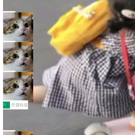
的帖子在 Reddit 火了
式”为主题，直面AI从实验室走向规模化产业落地
有一种东西，一旦用过就回不去了。Alex Fedos
的核心质量命题。会上，《2026智能研发生产力
eev 管它叫"软件设计的基石"。 他说的东西不新
局
工具选型手册》发布，Testin云测的Testin XAge
鲜——代数数据类型（ADT），尤其是和类型
nt智能测试系统入选AI测试领域代表产品。对CI
Cloudflare 开源内部企业 AI 平台 Clou
（sum type）。但他说清楚了一件事：这不是类
dflare OS
O而言，这提示了一个转变：AI测试正在从效率
型系统的学术体操，是日常编码的思维方式。 文
Cloudflare 发布了一个开源项目 Cloudflare O
工具升级为企业的质量基础设施。 CIO面对的新
章从一个简单的例子切入。一个网站的深色主题
S。如果你只看官方博客，你会觉得这是又一
局
现实 过去两年，CIO们的焦虑清单上多了两项：
设置，如果用布尔值 + 可空字段来表示——bool
个"AI 知识库 + 聊天机器人"——每个大厂都在
一是如何让大模型和智能体应用安全地从PoC走
ean 表示是否可切换，nullable 的默认模式、浅
Deno 团队开源 Celld，可自托管的分
做，没什么新鲜的。 但 Kenton Varda 在 Twitte
向生产，二是如何让测试团队跟得上AI应用...
布式 Durable Objects
色方案、深色方案——会产生大量无意义的组
r 上把事情说清楚了： 今天我们发布了 Cloudfla
Ryan Dahl 领导的 Deno 团队推出了最新开源项
合。方案缺了、配置冲突了、全 null 了。要知道
re OS，一个带连接器的聊天机器人，跟其他所
目 Celld，一个能在自己机器上运行 Cloudflare
局
哪些组合有效，作者说，你得靠"文档、校验、或
有科技公司做的一样。只不过，实际上它不一
Workers 和 Durable Objects 的守护进程。 设
者部落知识"。 换个写法。Rust 的 enum，两个
鲁大师7月新机性能/流畅/AI榜：vivo夺
样。这是 Sandstorm.io 的重制版，我十年前的
计思路很直接：每个对象是一个独立的 SQLite
变体：Switchable...
性能、流畅双第一，三星Galaxy Z系列
那个创业公司。不同的是，这次它构建在 Cloudf
数据库，按名称寻址，复制到你自己的 S3 兼容
2026年7月的手机市场，由于存储等硬件成本暴
新折叠缺席
lare Workers 上——我花了九年时间搭建的平台
存储库里。节点之间只通过这个存储库协调——
增，手机厂商的日子也不好过啊，新机速度明显
开
开源科技
——并且深度集成了 AI。这基本上是我十年秘密
没有控制平面，没有共识协议。每个对象自带一
放缓，因此硝烟味淡了许多。新机参数规格除开
计划的顶峰。 十年前，Ken...
Zed 推出 DeltaDB，一个记录 commit
个小型数据库，应用天然按分片构建，单个数据
高价的三星折叠（三星Galaxy Z Fold8 Ultra / Z
之间所有操作的版本控制系统
库的竞争和爆炸半径问题在设计层面就被消除
Fold8 / Z Flip8）外，其余要么是中低端机器，
Zed 编辑器团队发布了新项目——DeltaDB，一
了。 闲置的 cell 会休眠到几乎不占资源。当 cel
例如iQOO Z11i、REDMI Note 17、REDMI No
个在 git commit 之间记录每一次编辑操作的版
局