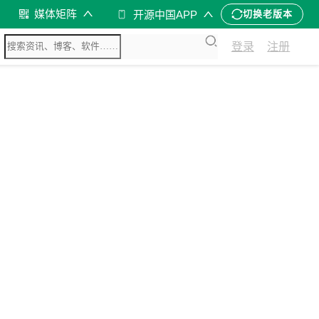
媒体矩阵
开源中国APP
切换老版本
登录
注册