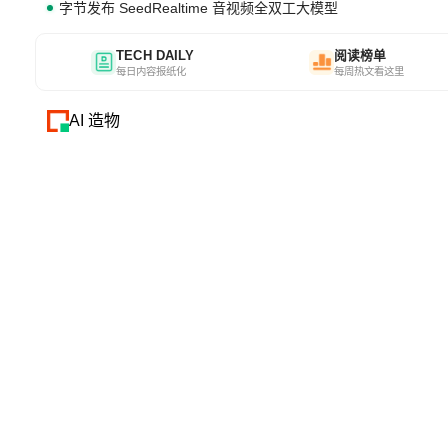
字节发布 SeedRealtime 音视频全双工大模型
TECH DAILY
阅读榜单
每日内容报纸化
每周热文看这里
AI 造物