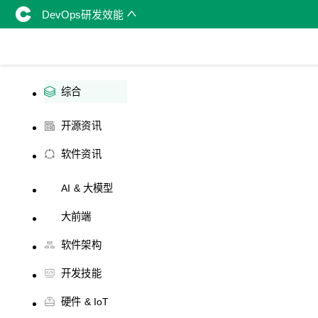
DevOps研发效能
综合
开源资讯
软件资讯
AI & 大模型
大前端
软件架构
开发技能
硬件 & IoT