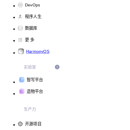
DevOps
程序人生
数据库
更 多
HarmonyOS
实验室
智写平台
造物平台
生产力
开源项目