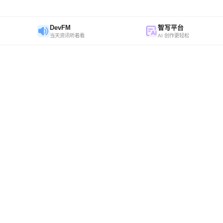
DevFM
智写平台
当天资讯听着看
AI 创作更轻松