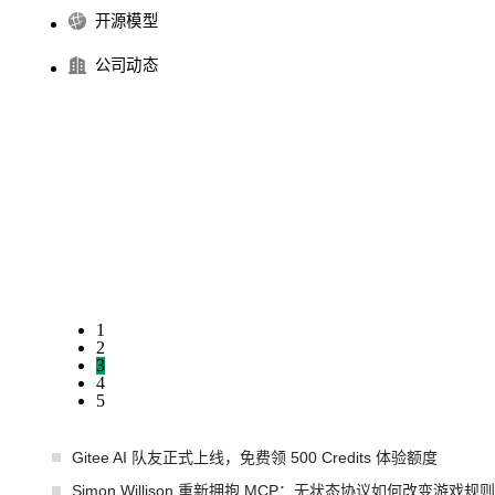
开源模型
公司动态
1
2
3
4
5
Gitee AI 队友正式上线，免费领 500 Credits 体验额度
Simon Willison 重新拥抱 MCP：无状态协议如何改变游戏规则