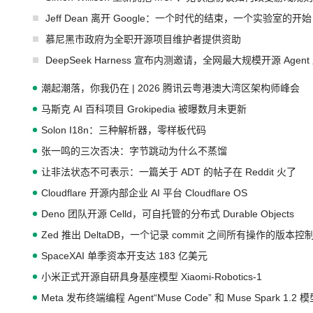
Jeff Dean 离开 Google：一个时代的结束，一个实验室的开始
慕尼黑市政府为全职开源项目维护者提供资助
DeepSeek Harness 宣布内测邀请，全网最大规模开源 Age
潮起潮落，你我仍在 | 2026 腾讯云粤港澳大湾区架构师峰会
马斯克 AI 百科项目 Grokipedia 被曝数月未更新
Solon I18n：三种解析器，零样板代码
张一鸣的三次否决：字节跳动为什么不蒸馏
让非法状态不可表示：一篇关于 ADT 的帖子在 Reddit 火了
Cloudflare 开源内部企业 AI 平台 Cloudflare OS
Deno 团队开源 Celld，可自托管的分布式 Durable Objects
Zed 推出 DeltaDB，一个记录 commit 之间所有操作的版本控
SpaceXAI 单季资本开支达 183 亿美元
小米正式开源自研具身基座模型 Xiaomi-Robotics-1
Meta 发布终端编程 Agent“Muse Code” 和 Muse Spark 1.2 