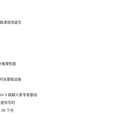
nt 路演现场诞生
提升推理性能
态的可信基础设施
AGI 3 超越人类专家基线
不是你写的
 36 个月