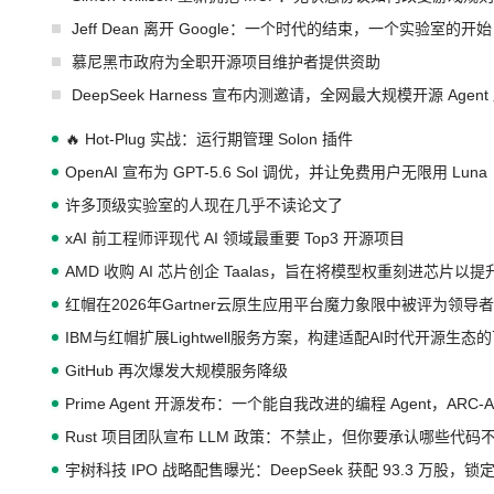
Jeff Dean 离开 Google：一个时代的结束，一个实验室的开始
慕尼黑市政府为全职开源项目维护者提供资助
DeepSeek Harness 宣布内测邀请，全网最大规模开源 Age
🔥 Hot-Plug 实战：运行期管理 Solon 插件
OpenAI 宣布为 GPT-5.6 Sol 调优，并让免费用户无限用 Luna
许多顶级实验室的人现在几乎不读论文了
xAI 前工程师评现代 AI 领域最重要 Top3 开源项目
AMD 收购 AI 芯片创企 Taalas，旨在将模型权重刻进芯片以
红帽在2026年Gartner云原生应用平台魔力象限中被评为领导者
IBM与红帽扩展Lightwell服务方案，构建适配AI时代开源生
GitHub 再次爆发大规模服务降级
Prime Agent 开源发布：一个能自我改进的编程 Agent，ARC-
Rust 项目团队宣布 LLM 政策：不禁止，但你要承认哪些代码
宇树科技 IPO 战略配售曝光：DeepSeek 获配 93.3 万股，锁定