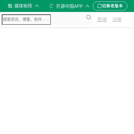
媒体矩阵
开源中国APP
切换老版本
登录
注册