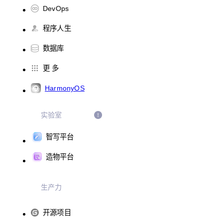
DevOps
程序人生
数据库
更 多
HarmonyOS
实验室
智写平台
造物平台
生产力
开源项目