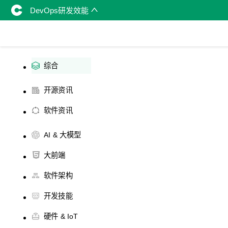
DevOps研发效能
综合
开源资讯
软件资讯
AI & 大模型
大前端
软件架构
开发技能
硬件 & IoT