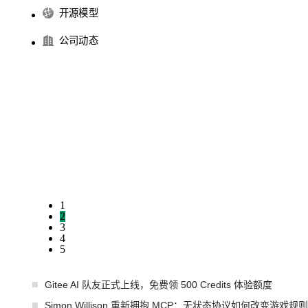
开源模型
公司动态
1
2
3
4
5
Gitee AI 队友正式上线，免费领 500 Credits 体验额度
Simon Willison 重新拥抱 MCP：无状态协议如何改变游戏规则