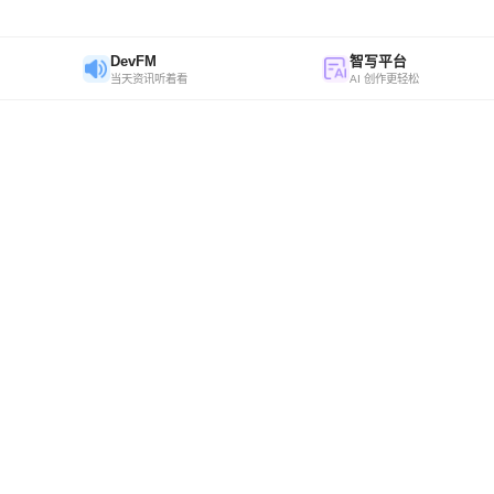
DevFM
智写平台
当天资讯听着看
AI 创作更轻松