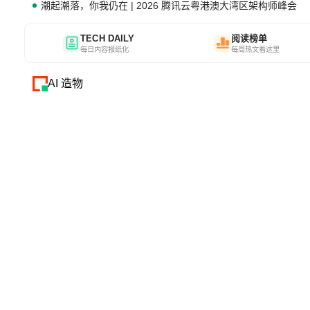
潮起潮落，你我仍在 | 2026 腾讯云粤港澳大湾区架构师峰会
TECH DAILY
阅读榜单
每日内容报纸化
每周热文看这里
AI 造物