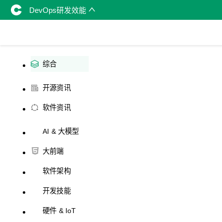
DevOps研发效能
综合
开源资讯
软件资讯
AI & 大模型
大前端
软件架构
开发技能
硬件 & IoT