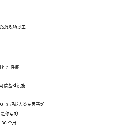
nt 路演现场诞生
提升推理性能
态的可信基础设施
AGI 3 超越人类专家基线
不是你写的
 36 个月