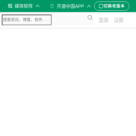
媒体矩阵
开源中国APP
切换老版本
登录
注册