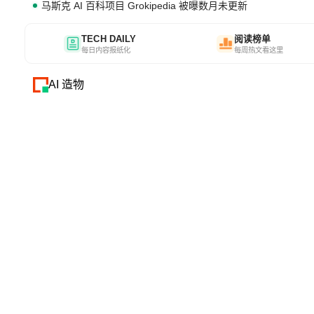
马斯克 AI 百科项目 Grokipedia 被曝数月未更新
TECH DAILY
阅读榜单
每日内容报纸化
每周热文看这里
AI 造物