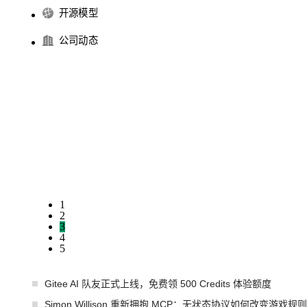
开源模型
公司动态
1
2
3
4
5
Gitee AI 队友正式上线，免费领 500 Credits 体验额度
Simon Willison 重新拥抱 MCP：无状态协议如何改变游戏规则