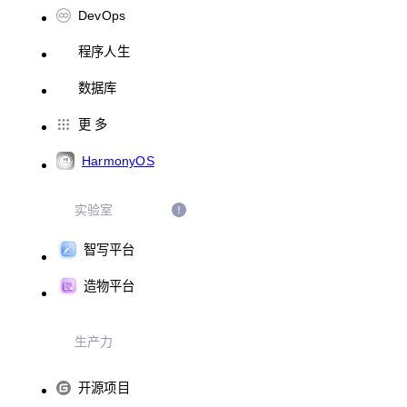
DevOps
程序人生
数据库
更 多
HarmonyOS
实验室
智写平台
造物平台
生产力
开源项目