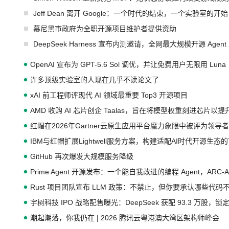
Jeff Dean 离开 Google：一个时代的结束，一个实验室的开始
慕尼黑市政府为全职开源项目维护者提供资助
DeepSeek Harness 宣布内测邀请，全网最大规模开源 Age
OpenAI 宣布为 GPT-5.6 Sol 调优，并让免费用户无限用 Luna
许多顶级实验室的人现在几乎不读论文了
xAI 前工程师评现代 AI 领域最重要 Top3 开源项目
AMD 收购 AI 芯片创企 Taalas，旨在将模型权重刻进芯片以
红帽在2026年Gartner云原生应用平台魔力象限中被评为领导者
IBM与红帽扩展Lightwell服务方案，构建适配AI时代开源生
GitHub 再次爆发大规模服务降级
Prime Agent 开源发布：一个能自我改进的编程 Agent，ARC-
Rust 项目团队宣布 LLM 政策：不禁止，但你要承认哪些代码
宇树科技 IPO 战略配售曝光：DeepSeek 获配 93.3 万股，锁定
潮起潮落，你我仍在 | 2026 腾讯云粤港澳大湾区架构师峰会