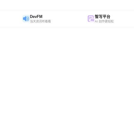
DevFM
智写平台
当天资讯听着看
AI 创作更轻松