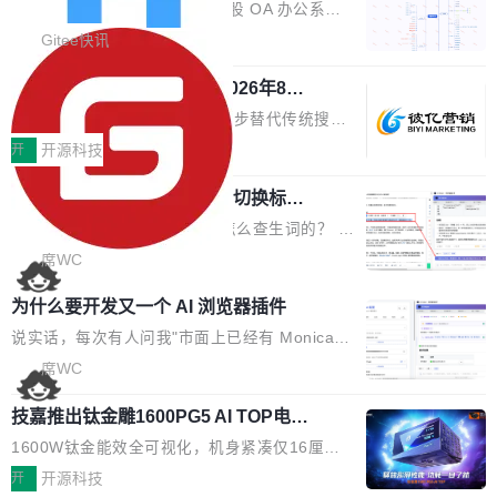
业固有认知重构等议题展开跨界对话，聚焦行业
统
「应用」，它是一个运行在浏览器引擎里的网
答卷安全性；同时升级考试能力，完善填空题判
勾股 OA v6.0.2 已经发布。 勾股 OA 办公系统
真实痛点与突破方向...
页，外面套了一层 Windows 的壳。 WebView2
分、防切屏等功能体验，并优化多项产品细节，
是一款简单实用的开源的企业办公系统。系统集
Gitee快讯
本身就是个内存大户。它加载了完整的 Edge 渲
提升整体使用体验。 新增功能 01. 新增验证手
成了系统设置、附件管理、人事管理、行政管
染引擎，包括 JavaScript 引擎...
机号后查看、修改已答问卷功能 02. 新增填空题
942亿赛道如何选对伙伴？2026年8月G
理、消息管理、资产管理、企业公告、知识网
EO公司推荐
判分功能 03. 添加协作管理员支持树形结构选择
盘、审批流程设置、办公审批、工作计划、工作
当DeepSeek、豆包等大模型逐步替代传统搜索
体验优化与修复 •页面与体验优化 优化工作台首
汇报、工作日志、日常办公、财务管理、客户管
成为用户获取信息的主要入口,品牌竞争的逻辑变
开
开源科技
页 UI 展示效果，提升页面使用体验。 优化防切
理、合同管理、项目管理、任务管理等功能模
了:不再是争抢关键词排名,而是想办法进入AI脱
屏提醒规则，调整为每次切屏均触发提示，提升
块。系统简约，易于功能扩展，方便二次开发，
任意网页划词 AI 问答：不用切换标签页
口而出的那个答案。"GEO公司推荐"这个搜索词
考试规范性。 优化登录状...
的效率秘诀
可以用来做日常 OA，CRM，ERP，业务管理等
背后,折射的是企业面对新兴服务赛道时的集体困
看英文技术文档的时候，你是怎么查生词的？ 我
系统。 勾股OA6.0.2版本主要是对勾股OA 6第
惑——该信谁、看什么、怎么选。 据易观分析
猜大多数人的流程是：选中单词 → Ctrl+C → 切
席WC
一个大版本发布的部分功能细节优化和bug问题
《中国GEO市场产业图谱》数据,2026年中国GE
到翻译标签页 → Ctrl+V → 看翻译 → 切回原
修复的版本，具体更新日志如下： 1、补全新版
为什么要开发又一个 AI 浏览器插件
O行业规模预计达942亿元,同比增长169.7%。G
文。遇到不懂的代码片段，再切到 ChatGPT 问
本的各个审批类型的审批单导出 2、优化各个审
artner同期预测,传统搜索引擎访问量年内将下滑
一下。来回切换几次，思路早断了。 今天介绍的
说实话，每次有人问我"市面上已经有 Monica、
核反确认审批的逻辑，使...
25%,AI载体流量占比突破40%;埃森哲2025年中
开源 Chrome 扩展 AI Helper，有一个划词浮动
Sider、Copilot for Chrome 这些 AI 浏览器插件
席WC
国消费者调研则指出,37%的用户在有明确购买需
工具栏功能，能让你在任意网页选中文本就直接
了，你为什么还要再做一个"，我都觉得这个问题
求时倾向于先问AI。几组数据指向一致:GEO已
技嘉推出钛金雕1600PG5 AI TOP电
用 AI，完全不用切换标签页。 划词工具栏是什
问得好。 因为我自己也是从用户变成开发者的。
从营销"加分项"变成品牌在AI时...
源：为发烧级主机与本地AI算力打造旗
么 安装 AI Helper 后，在任意网页选中文本，选
现有产品的天花板 我用过不少 AI 浏览器插件。
1600W钛金能效全可视化，机身紧凑仅16厘米
舰供电方案
区旁边会自动浮现一个工具栏： 工具 功能 典型
刚开始觉得都挺好——选中一段文字，弹出解
继2026台北电脑展首度亮相后，技嘉科技近日正
开
开源科技
场景 AI 搜索 联网搜索相关信息 看到陌生概念，