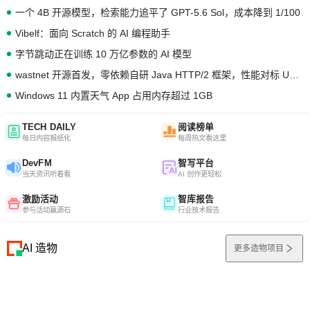
一个 4B 开源模型，检索能力追平了 GPT-5.6 Sol，成本降到 1/100
Vibelf：面向 Scratch 的 AI 编程助手
字节跳动正在训练 10 万亿参数的 AI 模型
wastnet 开源首发，零依赖自研 Java HTTP/2 框架，性能对标 Undertow !
Windows 11 内置天气 App 占用内存超过 1GB
TECH DAILY
阅读榜单
每日内容报纸化
每周热文看这里
DevFM
智写平台
当天资讯听着看
AI 创作更轻松
激励活动
智库报告
参与活动赢源石
行业技术报告
AI 造物
更多造物项目