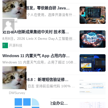
用时的检索能力确实远不如闭源前沿模型。差距
式发光结构，并装配全新 ObsidianShield 抗反
阶段。 10 万亿是什么概念？Anthropic 目前最
在哪？就在 RL 后训练。 从 RAG 到 agentic...
wastnet 开源首发，零依赖自研 Java H
射镀膜，黑阶表现提升可达40%，并将表面硬度
大的模型 Mythos 5 约 8 万亿参数。DeepSeek
TTP/2 框架，性能对标 Undertow !
由2H升級至3H，画面对比度与强度都提升的同
V4-Pro 是 1.6 万亿。月之暗面的 Kimi K3 是 2.
这个项目一直是个人在使用，选择开源没有什么
时还具有 320Hz 刷新率与 0.03ms GTG 灰阶响
8 万亿。美团 LongCat-2.0 是 1.6 万亿。字节
动机理由，就是想开源了，如果非要说一个，那
wycst
应时间，从源头消除拖影与动态模糊。 1.突破 O
跳动的这个未命名模型，直接跳到了 10 万亿。
就是它多少弥补了国产 Java 自研 HTTP/2 框架
LED 画质局限，暗部细节...
预训练通常需要 3 到 6 个月，之后还有微调阶
近百项AI创新成果集结中关村 技术落地
这块空白——放眼国产 Java 生态，能拿出手的
与产业迭代提速
段。按这个时间线，最早可能在 2026 年底或 2
HTTP/2 网络框架，要么闭源，要么底层建立在
8月8日，2026 Link-X Demo Day人工智能创新
027 年初发布。 这个节点很微妙。Anthropic 刚
Netty 之上，真正自研的 Java 实现几乎没有。
项目展在北京中关村举办。本次活动由星连资
开
开源科技
在 5 月发布了 Mythos 5...
wastnet 是一款完全自研、零第三方依赖的轻量
本、华清普智AI孵化器主办，汇聚近2000名产
级 Java 网络应用框架，核心基于 JDK 原生 NI
Windows 11 内置天气 App 占用内存超
业、学术、投资人士，集中展出近百项覆盖AI芯
过 1GB
O 构建 Reactor 多路复用模型，不依赖 Netty、
片、算力、模型、应用全链条创新项目，聚焦AI
Windows 11 内置天气应用，占用了超过 1GB
Tomcat 等任何第三方网络库。其 HTTP/2 协议
技术产业化落地与资本对接，呈现当前国内AI前
内存。 Notebookcheck 的测试发现这个数字
局
栈从 HPACK、Huffman 到 ALPN 均为自主实
沿技术突破与商业化最新进展。 活动围绕AI学术
时，反复确认了多次。不是 100MB，不是 500
现，在基准测试中与 Un...
研究与产业落地融合展开多维度研讨。星连资本
调问更新7.26~8.8 ：新增短信验证修
MB，是 1 个 G。一个显示天气的应用。 Windo
改，考试能力升级
创始合伙人张鸣晨表示，AI产业化是长期产融结
ws 内置应用臃肿早就是老话题了，但一款天气
DWSurvey 更新日志 坚持前后端代码 100% 开
合过程，早期优质技术项目需持续资本与产业资
应用占用内存就超过 1G 还是过于离谱——问题
源助力企业建设自主可控的问卷调研系统 官网地
DWSurvey
源赋能，助力创新从概念走向落地。现场青年学
出在 WebView2。微软的天气 App 本质上是一
址www.diaowen.net ➔ 源码下载Gitee 仓库 ➔
者、产业专家、投资人围绕AI前沿技术瓶颈、行
个嵌在 Edge WebView 里的网页。它不是一个
勾股 OA v6.0.2 已经发布，企业办公系
本次更新新增短信验证修改已答问卷功能，提升