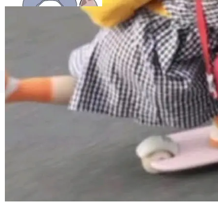
esources/i18n/messages.properties ...
©OSCHINA(OSChina.NET)
京ICP备2025119063号