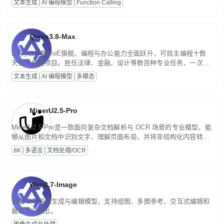
文本生成
AI 编程模型
Function Calling
文案处理等普惠刚需场景。
Qwen3.8-Max
2.4万亿参数MoE旗舰，编程与办公能力全面跃升，可自主编程十数
天交付完整项目。胜任法律、金融、设计等数百种专业任务，一次对
话端到端交付生产级成果。原生视觉理解贯穿规划、执行与验证全流
文本生成
AI 编程模型
多模态
程，支持超长文档与长视频的深度语义解析。长程任务中自主规划与
闭环迭代，持续进化。
MinerU2.5-Pro
MinerU2.5-Pro是一款面向复杂文档解析与 OCR 场景的专业模型，能
够从图片和文档中识别文字、理解页面布局，并将非结构化内容转换
为便于存储、检索和二次处理的结构化结果。
8K
多语言
文档处理/OCR
Wan2.7-Image
万相 2.7 图像生成与编辑模型，支持组图、多图参考、交互式编辑和
最高 2K 输出。