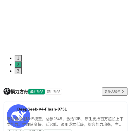
1
2
3
模力方舟
最新模型
热门模型
更多大模型
DeepSeek-V4-Flash-0731
高效轻量化MoE模型，总参284B，激活13B，原生支持百万超长上下
文能力。推理速度快、延迟低、调用成本低廉，综合能力均衡，主打
高并发、轻量化任务，适合日常对话、内容创作、基础 RAG、批量