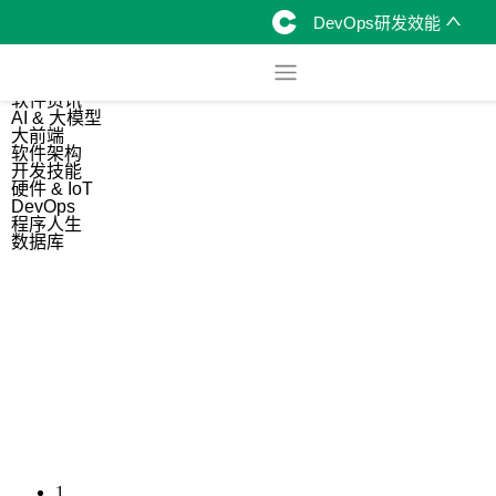
DevOps研发效能
综合
开源资讯
软件资讯
AI & 大模型
大前端
软件架构
开发技能
硬件 & IoT
DevOps
程序人生
数据库
1