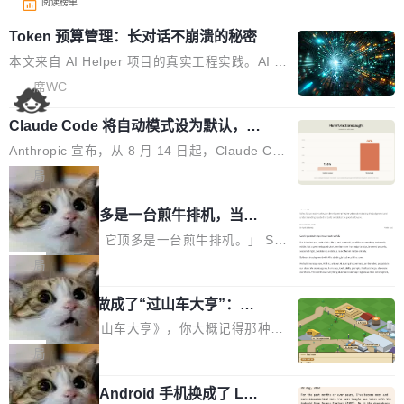
阅读榜单
Token 预算管理：长对话不崩溃的秘密
本文来自 AI Helper 项目的真实工程实践。AI H
elper 是一个开源的 Chrome 智能助手扩展，采
席WC
用 ReAct 推理循环架构，内置 44 个工具，支持
Claude Code 将自动模式设为默认，称
多轮工具调用和复杂任务拆解。 问题：多轮推理
人类审批只抓到 13.6% 危险命令
的 Token 雪崩 ReAct 架构的核心是"推理-行动-
Anthropic 宣布，从 8 月 14 日起，Claude Cod
观察"循环。每一轮循环，AI 调用工具、拿到结
e 在 Pro、Max、Team 计划上将默认启用自动
局
果、把结果追加到消息历史中。一个复杂任务可
模式（auto mode）。这个决定背后，是两组让
能跑十几轮甚至几十轮，每轮的工具结果（页面
AI 辅助编程顶多是一台煎牛排机，当不
人不安的数据。 第一组：人类审批到底有多不靠
了厨师
HTML、搜索结果、文件内容）动辄几千 token
谱？Anthropic 在 1053 名付费用户中做了一项
「AI 不是厨师。它顶多是一台煎牛排机。」 Ser
s。 问题来了：随着轮次增加，消息历史不断膨
对照实验，人为审核只抓到了 13.6% 的危险命
hii Sydorets 写了一篇博客，把 AI 辅助编程比作
局
胀，总 Token 量逼近模型的上下文窗口上限。
令，而自动模式抓到了 89%。自动模式拦截了 8
煎牛排——任何人都能把肉扔进锅里弄熟，但要
一旦超限，要么 API 直接报错，要么模型开
00 条人类审批通过的指令，人类只拦截了 6 条
他把芯片制造做成了“过山车大亨”：一
稳定产出真正好的结果，需要真正的理解。机器
始"遗忘"...
个浏览器里的半导体工厂
自动模式放过的指令。更令人担忧的是，随着会
能按食谱重复操作、规模化产出，但它不知道你
如果你玩过《过山车大亨》，你大概记得那种俯
话变长，人类的检测率从早期的约 17% 下降到
脑子里到底想要什么，除非你把想法翻译成明确
瞰视角——小人在公园里走来走去，游乐设施运
局
50 轮后的约 5%——人会疲劳，机器不会。 第
的需求。 文章的核心论点很简单：AI 让你更
转着，一切都在你的注视下运行。现在想象同样
二组：出了事有多严重？在 5-6 月标记的...
快，但快不等于好。 它能自动化重复劳动、生成
一名开发者将 Android 手机换成了 Lin
的视角，但公园里不是过山车，而是一座完整的