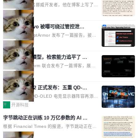
ux，称“AOSP 已死”
代码起点、解释逻辑，但它经常自信地给出错误
芯片制造工厂。 这就是 Chip Tycoon。 一个黄
Runarcn 是一名挪威开发者，他在博客上写了一
结果——「一块焦炭，上面放了一枝百里香，然
色的小车载着一片硅晶圆，穿过 20 栋建筑，从
篇文章，标题很直白：《I'm switching my phon
局
后告诉你这是三分熟。」 判断力仍然是不可替代
石英砂一路走到封装好的芯片。晶圆在每一站都
e from Android to Linux》。 他的核心论点很简
的。AI「不能替你定义什么是好，不能决定哪些
会发生肉眼可见的变化——长晶体、抛光、涂光
Atlassian Rovo 被曝可绕过管控泄露 J
单：AOSP（Android Open Source Project）
取舍可以接受」，也看不出来什么时候结果在技
ira 和 Confluence 数据，厂商两个月没
刻胶、蚀刻、离子注入、铜互联。公园中央是一
已经死了。不是技术上死了，而是作为一个真正
安全公司 PromptArmor 发布了一篇报告，披露
术上正确、但方向完...
回复
个环形路线，因为芯片制造需要把光刻流程重复
的开源项目死了。Google 把越来越多的核心功
Atlassian 的 AI agent Rovo 存在严重的数据泄
局
大约 60 次，每次一层。动画里简化为 4 圈。 整
能从 AOSP 移到了闭源的 Google Play Service
露漏洞：攻击者可以通过 indirect prompt inject
个项目只有一个 HTML 文件。没有构建步骤，没
s 里，设备树和内核源码被厂商锁死，你能看到
一个 4B 开源模型，检索能力追平了 G
ion（间接提示注入）窃取整个 Atlassian 租户内
有依赖，没有网络请求。屏幕上每个形状都是 C
PT-5.6 Sol，成本降到 1/100
代码但你改不了，改了也刷不进去。 为什么 AO
的 Jira 工单和 Confluence 文档，全程不需要任
Neon 和 Castform 联合发布了一篇博客，展示
anvas 上纯手...
SP 不够用了 Runarcn 列举了几条他离开 Andro
何人工审批。 更值得注意的是，这个漏洞在 5
了一个惊人的结果：一个 4B 参数的开源模型，
局
id 的具体理由： Google Pla...
月 23 日就报告给了 Atlassian，两个多月过去
经过 RL 后训练之后，在检索任务上的准确率追
了，公司除了表示"感谢"并分配了一个 case nu
技嘉 GO27Q32 正式发布：五重 QD-OL
平了 GPT-5.6 Sol，但每次请求的成本只有对方
ED 面板加持，320Hz 极速与影院级画
mber 之外，再没有任何实质性回应。Rovo 至
的 1/100。 具体来说，GPT-5.6 Sol 做一次典型
技嘉科技旗下 QD-OLED 电竞显示器阵容再添旗
面兼得
今仍处于漏洞未修复状态。 攻击链路 攻击链并
的多轮搜索请求需要超过 10 秒，端到端成本约
舰新作。GO27Q32 将于 2026 年 9 月 15 日正
开
开源科技
不复杂。 受害者给 Rovo 提了一个正...
0.03 美元。对于需要反复搜索的 agent 工作流
式上市，以 27 英寸 QHD 分辨率、三星显示 Pe
字节跳动正在训练 10 万亿参数的 AI 模
来说，这个速度和成本都"高得让人没法用"。而
nta Tandem 五重发光架构为核心，为高端玩家
型
4B 开源模型在推理速度上快了几个数量级，成
打造速度与画质不妥协的沉浸体验。 GO27Q32
根据 Financial Times 的报道，字节跳动正在训
本低了两三个数量级。 问题在于，小模型开箱即
搭载三星最新 QD-OLED 面板，采用 5 层串联
练一个 10 万亿参数的 AI 模型，目前处于预训练
局