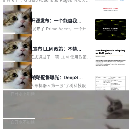
8 月 6 日，GitHub Actions 和 Pages 再次大规
驱动你去学 CuTe，但还没被那些"邪恶的" Hopp
也为产业链企业探索产品创新与商业增长打开新
模服务降级，Actions 完全不可用超过 5 小时，
局
er++ 优化所淹没，足够容易修改和适配。 更关
的空间。 8月14日，开源鸿蒙智能硬件开发者日
webhook 停发，连自托管 runner 也因调度层故
键的是 FA2 的持久性...
（OHDD：OpenHarmony Hardware Develope
Prime Agent 开源发布：一个能自我改
障无法工作。Pages、Copilot code review、C
进的编程 Agent，ARC-AGI 3 超越人类
r Day）将在杭州启航。活动面向智能硬件产业
opilot coding agent 全部受影响。从检测到完全
Prime Intellect 发布了 Prime Agent，一个开源
专家基线
链企业和开发者，邀请行业专家与资深技术顾
恢复，大约 12 小时。 这是 2026 年 8 月的第六
的编程 Agent Harness，核心设计围绕两个抽
局
问，围绕开源鸿蒙技术能力、设备适配、芯片适
起事故，其中四起与 AI/Copilot 服务相关。 Git
象：Recursive Language Model（RLM）和 C
配、功耗与稳定性调优、兼容性测评及统一互联
Rust 项目团队宣布 LLM 政策：不禁
Hub 员工 kdaigle 在 HN 讨论中贴出了一组数
ontinual Harness。在 ARC-AGI 3 基准测试
等内容展开系统讲解和实战交流，帮助企业进一
止，但你要承认哪些代码不是你写的
据：2025 年全年 10 亿次 commit。现在，每周
上，Prime Agent + Opus 5 的组合达到了 95.
Rust 语言项目正式通过了一项 LLM 使用政策，
步了解开源鸿蒙在智能...
2.75 亿次，全年预计 140 亿次。GitHub...
5% RHAE Best@1，超过了 ARC 报告的人类专
覆盖 rust-lang/rust 单一仓库的代码贡献。这不
局
家基线 95.4%。 不是又一个 coding agent 包装
是项目级别的官方立场，目前由五个团队采纳，
宇树科技 IPO 战略配售曝光：DeepSe
器 Prime Agent 的架构和市面上大多数 coding
但它可能是主流开源项目中关于 AI 辅助贡献最
ek 获配 93.3 万股，锁定 36 个月
agent 有本质区别。大多数 agent harness 的设
细致的一份规则。 政策的核心只有一句话：LLM
8月6日晚间，“人形机器人第一股”宇树科技股份
计是基于早期模型的能力—...
可以用来分析、提炼、审阅、建议，但不能用来
有限公司披露IPO发行价格及战略配售结果，杭
白开水不加糖
创作。 具体来说，LLM 生成的代码可以提交，
州深度求索人工智能基础技术研究有限公司（De
但必须满足五个条件：预先安排、非关键、高质
Docker 29.7.2 发布
epSeek）获配93.3399万股，按150.8元/股发行
量、充分测试、充分审查，并且必须披露。LLM
价格计算，认购金额约1.41亿元，股份锁定期为
Docker 29.7.2 现已发布，具体更新内容如下：
不得生成涉及安全性的关键变更，除非作者本身
36个月。 公告显示，本次宇树科技战略配售对
Bug fixes and enhancements 修复多次传递同
白开水不加糖
就是领域专家。即使如此，政策也"强烈不建
象主要包括长期投资机构、与公司业务具有战略
一环境变量时，docker service create和docker