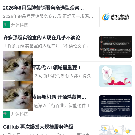
释；写邮件时帮你润色；看英文网页给你翻译摘
式发布钛金雕1600PG5 AI TOP电源。这款高端
想快速了解背景 解释 让 AI 解释选中文本 读到
要。但用久了你会发现，它们本质上都是同一类
2026年8月品牌营销服务商选型观察：
电源专为发烧级DIY主机与本地AI算力平台打
费解...
从流量思维到品牌资产思维的范式转移
东西：一个带网页上下文的聊天框。 它们能读取
造，整机长度仅16厘米，提供1600W额定功率
2026年的品牌营销服务商市场,正经历一场深刻
页面的文本，然后把文本丢给大模型，再返回一
与80PLUS钛金能效；支持ATX 3.1与PCIe 5.1
的价值重构。全球全案品牌代理机构市场从2025
开
开源科技
段回答。仅此而已。 这当然有用，但总觉得差点
规范，结合服务器级元件、完善供电线材与内置
年的83.1亿美元增长至2026年的86.6亿美元,年
意思。比如我在一个后台管理系统里，需要填50
实时LCD监控屏，可充分满足当下高阶PC主机
许多顶级实验室的人现在几乎不读论文
复合增长率达5.44%,预计2032年将突破120亿美
个表单字段，每个字段还有联动逻辑；比如我
了
的严苛使用需求。 澎湃功率，紧凑机身 钛金雕1
元。数字广告与公共关系相关服务市场更是从20
「许多顶级实验室的人现在几乎不读论文了，而
想...
600PG5 AI TOP具备强悍输出功率，同时实现
25年的8463亿美元扩张至2026年的8763亿美
且他们认为 ICLR/ICML/NeurIPS 充斥着大量过
局
机身尺寸大幅精简。整机长度仅16厘米，属于同
元。数字的背后是一个清晰的事实——品牌对专
度宣传和欺诈。」 OpenAI 研究员 Keller Jorda
功率段机身尺寸十分紧凑的1600W电源产品。小
业化营销服务的需求从未如此迫切。 但市场扩容
xAI 前工程师评现代 AI 领域最重要 Top
n 这条推文引发了广泛讨论。他不是在说风凉
巧机身有效提升市面主流标准A...
3 开源项目
的同时,服务商的竞争逻辑正在改变。2026年Top
话，他是说出了一个圈内人尽皆知但很少公开捅
Flash Attention 2 可能比我们所有人都活得久。
Agency年度合辑的观察指出,“产品”这个离消费
破的事实。 Jordan 随后补充了一句软化声明：
这句话不是来自某个技术博客，而是出自 Hieu
局
者最近的载体,在整个品牌营销层面的权重显著变
「我不认为这些会议上大部分论文都在过度宣传
Pham 的一条推文。Hieu Pham 是谁？他是 xAI
高了。全域营销服务商的竞争正在从规模转向深
或造假。问题是，作为读者，如果你筛选出那些
共商智能硬件发展新机遇 开源鸿蒙智能
的早期工程师之一，在 Grok 训练基础设施团队
度,案例厚度、全域覆盖、多线协同...
硬件开发者日杭州站即将举行
看起来最令人兴奋的论文，那它们大部分都是过
工作过。近日他在 X 上发了一条帖子，列出了他
随着万物智联加速深入千行百业，智能硬件正从
度宣传的。」 这才是真正的痛点。不是所有论文
认为现代 AI 领域最重要的三个开源项目。 第一
单点设备迈向智能化、网联化、协同化发展。作
开
开源科技
都有问题，是最吸引眼球的那批论文最有问题。
个名字毫无悬念：Flash Attention 2。 Hieu 的
为面向全场景、跨终端的分布式操作系统，开源
他引用的帖子来自 Mathew Shen，一位 ICLR 2
理由很具体。FA 系列不需要解释，但 FA2 是他
GitHub 再次爆发大规模服务降级
鸿蒙通过统一技术底座和分布式能力，为不同类
026 的读者：「看了篇 ...
认为最重要的一个——复杂度恰到好处，刚好能
型智能设备的开发、连接与互联提供关键支撑，