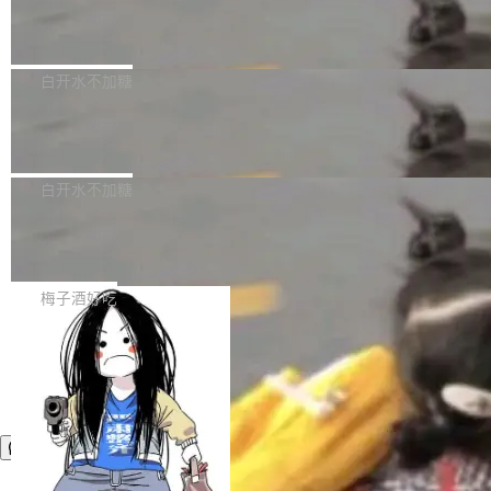
议"这么做。 对于不披露的情况，审核者可以直
合作关系或长期合作愿景的大型企业、科创板保
Apache Fluss 毕业成为顶级项目
service update会发生 panic 的问题。docker/cl
接关闭 PR，无需解释。 政策作者 Jynn Ne...
荐人跟投子公司，以及公司高级管理人员和核心
i#7145 修复了 Docker Engine 29.7.0 中引入的
今年 7 月，Apache Fluss 的毕业提案在 Apach
员工参与设立的专项资产管理计划。其中，Dee
一个回归问题，该问题导致拉取镜像时会拒绝包
e 孵化器项目管理委员会（IPMC）投票中获得
白开水不加糖
pSeek作为与宇树科技具备战略合作关系的企
含绝对 hardlink 目标的镜像（此类镜像由某些镜
全票通过，随后获 Apache 软件基金会董事会批
业，获配股份数量占本次发行数量的2.31%。 除
像构建工具生成）。moby/moby#53305 修复了
马斯克 AI 百科项目 Grokipedia 被曝数
准。今天，Apache 软件基金会正式宣布 Apach
DeepSeek外，腾讯旗下上海启善投资有限公司
月未更新
Docker Engine 29.7.0 中引入的一个回归问
e Fluss 孵化毕业，成为 Apache 顶级项目（TL
埃隆·马斯克推出的AI百科项目 Grokipedia 被曝
获配9...
题，该问题可能导致在旧版 Linux 内核...
P）！这一里程碑不仅标志着 Fluss 迈入新的发
长期停止内容更新，未能实现其作为“AI版维基百
白开水不加糖
展阶段，也将进一步推动流式存储、实时湖仓与
科”替代品的目标。 据 Lawfare 最新调查，自今
AI 数据基础加速融合，为实时数据基础设施的发
Solon I18n：三种解析器，零样板代码
年4月以来，Grokipedia 页面更新功能基本停
展开启新的篇章。
滞，过去三个月内没有任何条目完成更新，用户
如果你在 Spring Boot 里做过国际化，流程大概
提交的编辑请求也长期处于待处理状态。 Groki
是这样的：配 MessageSource 的 Bean、写 R
梅子酒好吃
pedia 于去年底上线，定位为由人工智能生成内
eloadableResourceBundleMessageSource、
容的百科平台，被马斯克视为传统众包百科网站
声明 LocaleResolver、注册 LocaleChangeInt
维基百科的替代方案。Lawfare 调查发现，无论
erceptor…五六步之后才能看到第一行翻译文
热门页面还是低关注度页面，均未出现近期更
本。 Solon 换了个方式。整个 i18n 模块围绕三
新，相关问题并非局限于特定领域，而是在不同
个解析器、一个注解、一个工具类展开——没有
主题和访问量页面中普遍存在。 调查人员最初认
XML、没有拦截器注册、没有样板配置。 资源
为，Grokipedia可能只是限...
文件的约定 把文件放到 resources/i18n/ 下： r