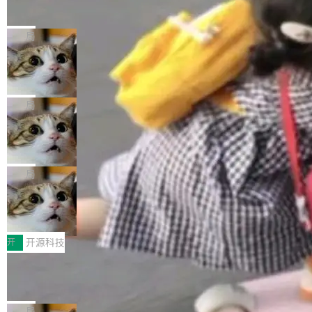
的帖子在 Reddit 火了
式”为主题，直面AI从实验室走向规模化产业落地
有一种东西，一旦用过就回不去了。Alex Fedos
的核心质量命题。会上，《2026智能研发生产力
eev 管它叫"软件设计的基石"。 他说的东西不新
局
工具选型手册》发布，Testin云测的Testin XAge
鲜——代数数据类型（ADT），尤其是和类型
nt智能测试系统入选AI测试领域代表产品。对CI
Cloudflare 开源内部企业 AI 平台 Clou
（sum type）。但他说清楚了一件事：这不是类
dflare OS
O而言，这提示了一个转变：AI测试正在从效率
型系统的学术体操，是日常编码的思维方式。 文
Cloudflare 发布了一个开源项目 Cloudflare O
工具升级为企业的质量基础设施。 CIO面对的新
章从一个简单的例子切入。一个网站的深色主题
S。如果你只看官方博客，你会觉得这是又一
局
现实 过去两年，CIO们的焦虑清单上多了两项：
设置，如果用布尔值 + 可空字段来表示——bool
个"AI 知识库 + 聊天机器人"——每个大厂都在
一是如何让大模型和智能体应用安全地从PoC走
ean 表示是否可切换，nullable 的默认模式、浅
Deno 团队开源 Celld，可自托管的分
做，没什么新鲜的。 但 Kenton Varda 在 Twitte
向生产，二是如何让测试团队跟得上AI应用...
布式 Durable Objects
色方案、深色方案——会产生大量无意义的组
r 上把事情说清楚了： 今天我们发布了 Cloudfla
Ryan Dahl 领导的 Deno 团队推出了最新开源项
合。方案缺了、配置冲突了、全 null 了。要知道
re OS，一个带连接器的聊天机器人，跟其他所
目 Celld，一个能在自己机器上运行 Cloudflare
局
哪些组合有效，作者说，你得靠"文档、校验、或
有科技公司做的一样。只不过，实际上它不一
Workers 和 Durable Objects 的守护进程。 设
者部落知识"。 换个写法。Rust 的 enum，两个
鲁大师7月新机性能/流畅/AI榜：vivo夺
样。这是 Sandstorm.io 的重制版，我十年前的
计思路很直接：每个对象是一个独立的 SQLite
变体：Switchable...
性能、流畅双第一，三星Galaxy Z系列
那个创业公司。不同的是，这次它构建在 Cloudf
数据库，按名称寻址，复制到你自己的 S3 兼容
2026年7月的手机市场，由于存储等硬件成本暴
新折叠缺席
lare Workers 上——我花了九年时间搭建的平台
存储库里。节点之间只通过这个存储库协调——
增，手机厂商的日子也不好过啊，新机速度明显
开
开源科技
——并且深度集成了 AI。这基本上是我十年秘密
没有控制平面，没有共识协议。每个对象自带一
放缓，因此硝烟味淡了许多。新机参数规格除开
计划的顶峰。 十年前，Ken...
Zed 推出 DeltaDB，一个记录 commit
个小型数据库，应用天然按分片构建，单个数据
高价的三星折叠（三星Galaxy Z Fold8 Ultra / Z
之间所有操作的版本控制系统
库的竞争和爆炸半径问题在设计层面就被消除
Fold8 / Z Flip8）外，其余要么是中低端机器，
Zed 编辑器团队发布了新项目——DeltaDB，一
了。 闲置的 cell 会休眠到几乎不占资源。当 cel
例如iQOO Z11i、REDMI Note 17、REDMI No
个在 git commit 之间记录每一次编辑操作的版
局