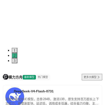
1
2
3
模力方舟
最新模型
热门模型
更多大模型
DeepSeek-V4-Flash-0731
高效轻量化MoE模型，总参284B，激活13B，原生支持百万超长上下
文能力。推理速度快、延迟低、调用成本低廉，综合能力均衡，主打