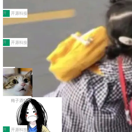
典型案例
计算节点间多种内存类型的高性能通信。 UCL-
近日，工信部科技司公示《2025人工智能应用典
MPComm将作为一种传输引擎接入Mooncake T
型案例入选名单》，深信服“面向企业研发场景的
开
开源科技
ENT，实现零拷贝传输性能提升30%、非零拷贝
开源 AI 编程平台 CoStrict 应用”凭借卓越的技术
传输性能最高提升5倍。UCL-MPComm底层基
深信服AI算力网关入选工信部人工智能
创新与落地成效成功入选。 全链路私有化部署，
应用典型案例！
于自研UCL-Engine通信引擎，后续腾讯网平将
助力企业AI研发安全落地 当前，越来越多企业已
前不久，工业和信息化部正式发布《2025年人工
持续开源更多基于UCL-Engine的高性能通信组
经开始引入 AI Coding 工具，通过调用公有云模
智能应用典型案例名单》，集中展示人工智能在
开
开源科技
件。 腾讯网平团队在UCL-MPComm中实现了一
型或企业内部部署模型提升研发效率。但随着 AI
各领域的应用成果，覆盖技术底座、行业赋能、
个独立于业务线程的全局通信引擎（Engine），
Jeff Dean 离开 Google：一个时代的结
Coding 从个人辅助工具逐步走向团队级、组织
产品应用、支撑保障、专题等五大方向。深信服
并实...
束，一个实验室的开始
级应用，企业在规模化落地过程中，对安全性、
AI算力网关（AI创新平台）成功入选！ 随着各行
Google 员工编号 20。MapReduce 作者之一。
可控性和代码质量提出了更高要求。 首先是数据
各业的Agent走向规模化建设，算力构成形态逐
Bigtable 作者之一。TensorFlow 的作者之一。
局
安全与合规要求。对于大多数普通研发场景，公
渐丰富，用户关注的重点也在发生变化：不只是
Gemini 的架构师。Google 首席科学家。 Jeff D
有云模型能够满足快速试用和效率提升的需求。
🔥 SolonCode v2026.8.4 发布：界面
让AI用起来，还要进一步看清混合算力时代下，
ean 在 Google 工作了 27 年后，宣布离职。 他
但对于金融、能源、医疗等对数据安全要求较...
字体可调、22 种语言、记忆搜索增强
Token花在哪里、算力是否被充分利用，以及持
不是一个人走。一同离开的还有 Sanjay Ghema
打开终端就能上岗的全中文编码智能体，这一轮
续增长的AI成本该如何优化。 深信服AI算力网关
wat（Google 员工编号 23，Jeff Dean 二十多
把「看得清、用母语、记得住」三件事一次补
梅子酒好吃
正是围绕这些实际问题，从Token治理和成本治
年的编程搭档，MapReduce 和 Bigtable 的共同
齐。 SolonCode 是什么 SolonCode 是杭州无
理两个方面，让用户的每一份算力都看得清、管
作者）、Quoc Le（Google 大脑核心成员，Se
让“代码语义理解”深度释放AI Coding
耳科技研发的企业级终端编码智能体——一位全
得住、用得稳、省得下、更安全！ 一、从现在开
价值潜能：华为云码道（CodeArts）
q2Seq 和 DocAI 的共同发明人）以及 Oriol Vin
中文驱动的数字员工，自主理解需求、规划步
一、代码仓深度理解技术的作用与价值 在软件工
始，Token使用一目...
代码仓技术解析
yals（Gemini 联合负责人，AlphaSta...
骤、编写代码。不挑模型、不挑平台，curl 一行
程实践中，代码仓是企业核心知识资产的主要载
开
开源科技