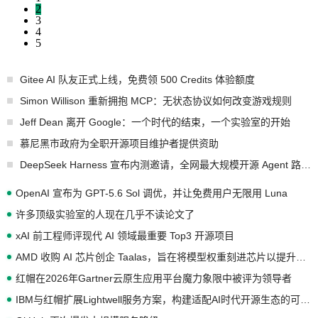
2
3
4
5
Gitee AI 队友正式上线，免费领 500 Credits 体验额度
Simon Willison 重新拥抱 MCP：无状态协议如何改变游戏规则
Jeff Dean 离开 Google：一个时代的结束，一个实验室的开始
慕尼黑市政府为全职开源项目维护者提供资助
DeepSeek Harness 宣布内测邀请，全网最大规模开源 Agent 路演现场诞生
OpenAI 宣布为 GPT-5.6 Sol 调优，并让免费用户无限用 Luna
许多顶级实验室的人现在几乎不读论文了
xAI 前工程师评现代 AI 领域最重要 Top3 开源项目
AMD 收购 AI 芯片创企 Taalas，旨在将模型权重刻进芯片以提升推理性能
红帽在2026年Gartner云原生应用平台魔力象限中被评为领导者
IBM与红帽扩展Lightwell服务方案，构建适配AI时代开源生态的可信基础设施