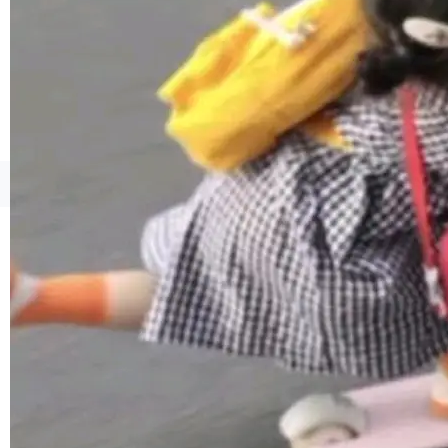
境、兼容场景、一键直出”。 Hy ASR 3.0 previe
w 不要求标准普通话，方言识别覆盖粤语、吴语
等 10 大方言片区和 20 余个二级小片区。在开
源评测集中，Hy ASR 3.0 preview 在多语种的
WER（...
©OSCHINA(OSChina.NET)
京ICP备2025119063号