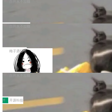
一个回归问题，该问题导致拉取镜像时会拒绝包
e 孵化器项目管理委员会（IPMC）投票中获得
白开水不加糖
pSeek作为与宇树科技具备战略合作关系的企
含绝对 hardlink 目标的镜像（此类镜像由某些镜
全票通过，随后获 Apache 软件基金会董事会批
业，获配股份数量占本次发行数量的2.31%。 除
马斯克 AI 百科项目 Grokipedia 被曝数
像构建工具生成）。moby/moby#53305 修复了
准。今天，Apache 软件基金会正式宣布 Apach
DeepSeek外，腾讯旗下上海启善投资有限公司
月未更新
Docker Engine 29.7.0 中引入的一个回归问
e Fluss 孵化毕业，成为 Apache 顶级项目（TL
埃隆·马斯克推出的AI百科项目 Grokipedia 被曝
获配9...
题，该问题可能导致在旧版 Linux 内核...
P）！这一里程碑不仅标志着 Fluss 迈入新的发
长期停止内容更新，未能实现其作为“AI版维基百
白开水不加糖
展阶段，也将进一步推动流式存储、实时湖仓与
科”替代品的目标。 据 Lawfare 最新调查，自今
AI 数据基础加速融合，为实时数据基础设施的发
Solon I18n：三种解析器，零样板代码
年4月以来，Grokipedia 页面更新功能基本停
展开启新的篇章。
滞，过去三个月内没有任何条目完成更新，用户
如果你在 Spring Boot 里做过国际化，流程大概
提交的编辑请求也长期处于待处理状态。 Groki
是这样的：配 MessageSource 的 Bean、写 R
梅子酒好吃
pedia 于去年底上线，定位为由人工智能生成内
eloadableResourceBundleMessageSource、
容的百科平台，被马斯克视为传统众包百科网站
Apache Doris 4.1 全面增强 Iceberg：
声明 LocaleResolver、注册 LocaleChangeInt
支持 UPDATE、MERGE INTO 与 Iceb
维基百科的替代方案。Lawfare 调查发现，无论
erceptor…五六步之后才能看到第一行翻译文
Apache Doris 4.1 要补齐的，正是缺失的那一
erg V3
热门页面还是低关注度页面，均未出现近期更
本。 Solon 换了个方式。整个 i18n 模块围绕三
半。在已有查询能力的基础上，Doris 进一步支
白开水不加糖
新，相关问题并非局限于特定领域，而是在不同
个解析器、一个注解、一个工具类展开——没有
持了 UPDATE、DELETE、MERGE INTO 等数
主题和访问量页面中普遍存在。 调查人员最初认
XML、没有拦截器注册、没有样板配置。 资源
Testin XAgent：CIO智能测试落地指南
据修改操作、完整的表结构管理与分区演进，以
为，Grokipedia可能只是限...
文件的约定 把文件放到 resources/i18n/ 下： r
及 rewrite_data_files、expire_snapshots 等日
7月30日，TiD2026质量竞争力大会在北京中关
esources/i18n/messages.properties ...
常维护操作，并完整支持 Iceberg V3 格式。
村国家自主创新示范区会议中心开幕。本届大会
开
开源科技
由中关村智联软件服务业质量创新联盟主办，以
让非法状态不可表示：一篇关于 ADT
“智构可信·质创未来——AI原生时代的质量新范