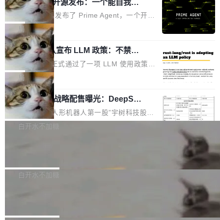
（OHDD：OpenHarmony Hardware Develope
Prime Agent 开源发布：一个能自我改
障无法工作。Pages、Copilot code review、C
进的编程 Agent，ARC-AGI 3 超越人类
r Day）将在杭州启航。活动面向智能硬件产业
opilot coding agent 全部受影响。从检测到完全
Prime Intellect 发布了 Prime Agent，一个开源
专家基线
链企业和开发者，邀请行业专家与资深技术顾
恢复，大约 12 小时。 这是 2026 年 8 月的第六
的编程 Agent Harness，核心设计围绕两个抽
局
问，围绕开源鸿蒙技术能力、设备适配、芯片适
起事故，其中四起与 AI/Copilot 服务相关。 Git
象：Recursive Language Model（RLM）和 C
配、功耗与稳定性调优、兼容性测评及统一互联
Hub 员工 kdaigle 在 HN 讨论中贴出了一组数
Rust 项目团队宣布 LLM 政策：不禁
ontinual Harness。在 ARC-AGI 3 基准测试
等内容展开系统讲解和实战交流，帮助企业进一
止，但你要承认哪些代码不是你写的
据：2025 年全年 10 亿次 commit。现在，每周
上，Prime Agent + Opus 5 的组合达到了 95.
Rust 语言项目正式通过了一项 LLM 使用政策，
步了解开源鸿蒙在智能...
2.75 亿次，全年预计 140 亿次。GitHub...
5% RHAE Best@1，超过了 ARC 报告的人类专
覆盖 rust-lang/rust 单一仓库的代码贡献。这不
局
家基线 95.4%。 不是又一个 coding agent 包装
是项目级别的官方立场，目前由五个团队采纳，
器 Prime Agent 的架构和市面上大多数 coding
宇树科技 IPO 战略配售曝光：DeepSe
但它可能是主流开源项目中关于 AI 辅助贡献最
ek 获配 93.3 万股，锁定 36 个月
agent 有本质区别。大多数 agent harness 的设
细致的一份规则。 政策的核心只有一句话：LLM
8月6日晚间，“人形机器人第一股”宇树科技股份
计是基于早期模型的能力—...
可以用来分析、提炼、审阅、建议，但不能用来
有限公司披露IPO发行价格及战略配售结果，杭
白开水不加糖
创作。 具体来说，LLM 生成的代码可以提交，
州深度求索人工智能基础技术研究有限公司（De
但必须满足五个条件：预先安排、非关键、高质
Docker 29.7.2 发布
epSeek）获配93.3399万股，按150.8元/股发行
量、充分测试、充分审查，并且必须披露。LLM
价格计算，认购金额约1.41亿元，股份锁定期为
Docker 29.7.2 现已发布，具体更新内容如下：
不得生成涉及安全性的关键变更，除非作者本身
36个月。 公告显示，本次宇树科技战略配售对
Bug fixes and enhancements 修复多次传递同
白开水不加糖
就是领域专家。即使如此，政策也"强烈不建
象主要包括长期投资机构、与公司业务具有战略
一环境变量时，docker service create和docker
议"这么做。 对于不披露的情况，审核者可以直
Apache Fluss 毕业成为顶级项目
合作关系或长期合作愿景的大型企业、科创板保
service update会发生 panic 的问题。docker/cl
接关闭 PR，无需解释。 政策作者 Jynn Ne...
荐人跟投子公司，以及公司高级管理人员和核心
i#7145 修复了 Docker Engine 29.7.0 中引入的
今年 7 月，Apache Fluss 的毕业提案在 Apach
员工参与设立的专项资产管理计划。其中，Dee