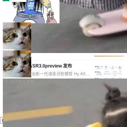
装完即用。 开源地址：Gitee · GitCode · GitHu
体。企业级代码仓库通常包含数十万乃至数百万
b 安装 支持 Java 8+（8~26）、macOS / Linu
一条“删库”命令跑 17 小时，算法工程
个文件，其规模远超单次模型调用可承载的上下
师删光 89TB 数据只为干私活
x / Windows / Harmony PC。 # macOS / Linu
文窗口。随着项目规模的持续扩张与代码历史的
最高人民检察院8月4日公布了一起案件：北京一
x / Harmony PC curl -fsSL https://solon.noea
不断累积，代码仓中的模块关系、接口契约、业
名90后算法工程师王某，为了给自己接的私活腾
局
r.org/solon...
务逻辑等关键信息往往分散于数十乃至数百个文
服务器空间，删光了公司AI游戏部门的全部核心
件之中，形成高度复杂的知识关联网络。传统的
Cloudflare 分享推理优化实践：KV ca
数据。 王某2024年1月入职东城区某科技公司AI
che 量化 + 权重压缩，吞吐量提升 4
代码检索手段（如关键词匹配、目录遍历）仅能
短剧部门，有互联网大厂背景。在公司内部架构
Kimi 和 GLM 是当前最强的大模型系列之一，但
1%，成本降 30%
在语法层面完成文本定位，难以触及代码的语义
调整期间，部门三次通知全员将数据从A集群迁
它们有一个共同的问题：太吃显存了。月之暗面
局
内涵与结构关联，导致开发者使用代码智能体在
移到B集群，王某都回复了"收到"。 他没有迁移
的 Kimi K 系列和智谱的 GLM 都是长上下文、M
理解大规模代码仓时面临显著"代码仓理解"瓶
数据。2024年9月3日下午4点，他使用此前登录
腾讯混元 Hy ASR3.0preview 发布
oE 架构的大模型，好用到让人上瘾，但 GPU 显
颈。 代码仓深度理解服务（以下简称" CodeBas
的账号密码进入A集群，输入了一条被程序员圈
存永远不够用。 Cloudflare 的 Workers AI 团队
腾讯混元正式推出新一代语音识别模型 Hy ASR
e深度理解服务"）是华为云码道（CodeA...
称为"删库跑路"的命令——最高管理员权限、无
一直在跑这些模型的推理。他们在官方博客上发
3.0preview。基于最新一代大语言模型 Hy3 的
白开水不加糖
需确认、强制递归删除。17个小时后，运维人员
了一篇技术文章，详细拆解了三种让大模型在 G
语言理解能力，以及融合了高精度语音识别与深
发现异常并中止进程时，89TB数据已经没了。
PU 上跑得更省、更快的技术手段——KV cache
度语义理解能力，实现了语音识别能力的全面升
删掉的是AI游戏部门的全部开发文件，包括公司
量化、模型权重压缩、以及共享 KV cache 的完
级。 根据介绍，Hy ASR3.0preview 目标在于：
自研的多个文生3D和...
整性保护。效果是：吞吐量提升 41%，每 token
让语音识别不再只是听清，而是真正听懂。通过
成本降低 30%，精度不变。 FP8 省的不仅是显
先理解你的语境和意图，再把准确的文字直接给
存 KV cache 是推理时最吃显...
到你。从“逐字转写、单点优化”演进为“理解语