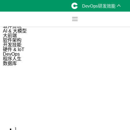
DevOps研发效能
综合
开源资讯
软件资讯
AI & 大模型
大前端
软件架构
开发技能
硬件 & IoT
DevOps
程序人生
数据库
1