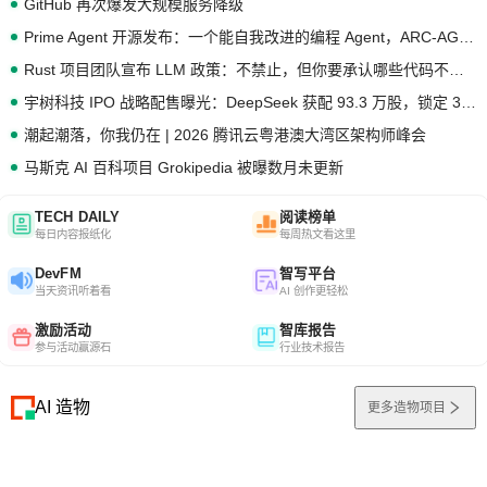
GitHub 再次爆发大规模服务降级
Prime Agent 开源发布：一个能自我改进的编程 Agent，ARC-AGI 3 超越人类专家基线
Rust 项目团队宣布 LLM 政策：不禁止，但你要承认哪些代码不是你写的
宇树科技 IPO 战略配售曝光：DeepSeek 获配 93.3 万股，锁定 36 个月
潮起潮落，你我仍在 | 2026 腾讯云粤港澳大湾区架构师峰会
马斯克 AI 百科项目 Grokipedia 被曝数月未更新
TECH DAILY
阅读榜单
每日内容报纸化
每周热文看这里
DevFM
智写平台
当天资讯听着看
AI 创作更轻松
激励活动
智库报告
参与活动赢源石
行业技术报告
AI 造物
更多造物项目