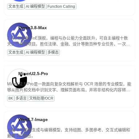
高并发、轻量化任务，适合日常对话、内容创作、基础 RAG、批量
文本生成
AI 编程模型
Function Calling
文案处理等普惠刚需场景。
Qwen3.8-Max
2.4万亿参数MoE旗舰，编程与办公能力全面跃升，可自主编程十数
天交付完整项目。胜任法律、金融、设计等数百种专业任务，一次对
话端到端交付生产级成果。原生视觉理解贯穿规划、执行与验证全流
文本生成
AI 编程模型
多模态
程，支持超长文档与长视频的深度语义解析。长程任务中自主规划与
闭环迭代，持续进化。
MinerU2.5-Pro
MinerU2.5-Pro是一款面向复杂文档解析与 OCR 场景的专业模型，能
够从图片和文档中识别文字、理解页面布局，并将非结构化内容转换
为便于存储、检索和二次处理的结构化结果。
8K
多语言
文档处理/OCR
Wan2.7-Image
万相 2.7 图像生成与编辑模型，支持组图、多图参考、交互式编辑和
最高 2K 输出。