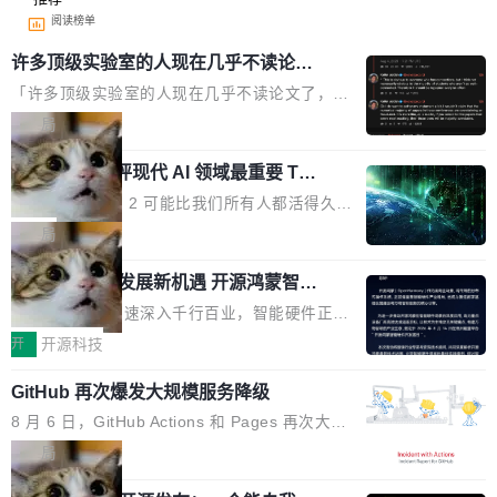
阅读榜单
许多顶级实验室的人现在几乎不读论文
了
「许多顶级实验室的人现在几乎不读论文了，而
且他们认为 ICLR/ICML/NeurIPS 充斥着大量过
局
度宣传和欺诈。」 OpenAI 研究员 Keller Jorda
xAI 前工程师评现代 AI 领域最重要 Top
n 这条推文引发了广泛讨论。他不是在说风凉
3 开源项目
话，他是说出了一个圈内人尽皆知但很少公开捅
Flash Attention 2 可能比我们所有人都活得久。
破的事实。 Jordan 随后补充了一句软化声明：
这句话不是来自某个技术博客，而是出自 Hieu
局
「我不认为这些会议上大部分论文都在过度宣传
Pham 的一条推文。Hieu Pham 是谁？他是 xAI
或造假。问题是，作为读者，如果你筛选出那些
共商智能硬件发展新机遇 开源鸿蒙智能
的早期工程师之一，在 Grok 训练基础设施团队
硬件开发者日杭州站即将举行
看起来最令人兴奋的论文，那它们大部分都是过
工作过。近日他在 X 上发了一条帖子，列出了他
随着万物智联加速深入千行百业，智能硬件正从
度宣传的。」 这才是真正的痛点。不是所有论文
认为现代 AI 领域最重要的三个开源项目。 第一
单点设备迈向智能化、网联化、协同化发展。作
开
开源科技
都有问题，是最吸引眼球的那批论文最有问题。
个名字毫无悬念：Flash Attention 2。 Hieu 的
为面向全场景、跨终端的分布式操作系统，开源
他引用的帖子来自 Mathew Shen，一位 ICLR 2
理由很具体。FA 系列不需要解释，但 FA2 是他
GitHub 再次爆发大规模服务降级
鸿蒙通过统一技术底座和分布式能力，为不同类
026 的读者：「看了篇 ...
认为最重要的一个——复杂度恰到好处，刚好能
型智能设备的开发、连接与互联提供关键支撑，
8 月 6 日，GitHub Actions 和 Pages 再次大规
驱动你去学 CuTe，但还没被那些"邪恶的" Hopp
也为产业链企业探索产品创新与商业增长打开新
模服务降级，Actions 完全不可用超过 5 小时，
局
er++ 优化所淹没，足够容易修改和适配。 更关
的空间。 8月14日，开源鸿蒙智能硬件开发者日
webhook 停发，连自托管 runner 也因调度层故
键的是 FA2 的持久性...