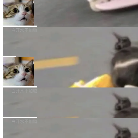
l 迁移或唤醒时，新宿主从 S3 恢复 SQLite 数据
te 17 Pro、OPPO K15，要么是vivo X300 E这
本控制系统。目前处于 Early Access 阶段。 De
库继续执行。存储库是持久化的唯一真相...
样的次旗舰。 Galaxy Z Fold8 Ultra / Z Fold8 /
SpaceXAI 单季资本开支达 183 亿美元
ltaDB 的核心思路直接写在 landing page 最显
Z Flip8三款折叠屏新机均在7月22日发布，且全
眼的位置：「Software is made between com
根据风险投资人Tomer Tunguz 博客（VC 分
部搭载骁龙8 Elite Gen5 for Galaxy，它们本该
mits」——软件是在 commit 之间写出来的。git
析）披露的最新分析与第二季度业绩报告，Spac
白开水不加糖
是7月性...
只记录了你提交的最终状态，但真正的工作过程
eXAI在上个季度的总资本支出飙升至183.7亿美
——打字、删改、试错、agent 对话——都在 co
Meta 发布终端编程 Agent“Muse Cod
元。其中，绝大部分资金被直接用于 AI 领域，
e” 和 Muse Spark 1.2 模型
mmit 之间的空隙里丢失了。 DeltaDB 要做的就
金额高达158.3亿美元，这一单项投入已经逼近
Meta 今天发布了两款 AI 产品：Muse Code，
是把这段空隙补上。 回退到任何一次编辑：Delt
微软同期总资本开支的四成。 与亚马逊、Alpha
一个在终端里运行的编程 agent；Muse Spark
局
aDB 捕获 commit 之间的每一次操作，...
bet、微软以及 Meta 等传统科技巨头相比，Spa
1.2，驱动这个 agent 的新模型。一句话概括：
ceXAI的资金消耗速度尤为引人瞩目。然而，支
美团开源 LoHoSearch，用知识图谱校
你可以用 curl -fsSL https://dev.meta.ai/install.
准 AI 能力认知
撑庞大支出的资金来源却呈现出截然不同的面
sh | bash 安装一个能在大项目里自动规划、写
机器出题的前提，是让机器拥有全局视野。整个
貌。数据显示，微软和 Meta 主要依托充沛的经
代码、验证结果的 AI 终端工具。 据介绍，Muse
构建流程可以分为四个环节：建图 → 控制难度
白开水不加糖
营现金流来覆盖资本开支，其资本支出覆盖率分
Code 是 Meta 的编程 agent 产品。它和市场上
→ 质量把关 → 数据概览。
别达到155% 和106%;而SpaceXAI的经营现金
已有的终端编程 agent 在设计理念上有几个明显
腾讯开源 UCL-MPComm 通信库
流仅能覆盖资本开支的12...
的差异点。 异步后台 agent：Muse Code 有一
腾讯网平团队宣布开源了 UCL-MPComm 通信
个主 agent 循环，外加一组后台 agent。这些后
库，并将作为transport接入Mooncake TENT。
白开水不加糖
台 agent...
该通信库针对AI Memory池化场景的数据传输需
CoStrict入选工信部2025人工智能应用
求进行了深度优化，能够实现数据中心内大规模