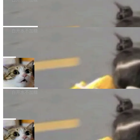
成本降低 30%，精度不变。 FP8 省的不仅是显
先理解你的语境和意图，再把准确的文字直接给
s： 实现了URL.Parse()便捷功能 对浏览器内部
存 KV cache 是推理时最吃显...
到你。从“逐字转写、单点优化”演进为“理解语
PostgreSQL 18/19 新特性深度解读
函数添加了多项边界检查，以避免潜在的越界访
境、兼容场景、一键直出”。 Hy ASR 3.0 previe
问、下溢和溢出。（DiD） 修复了加载和解析内
演讲者分享了一个有趣的实践：面对 PG 18 已
w 不要求标准普通话，方言识别覆盖粤语、吴语
容提供的字体时出现的几个问题 为避免音频加
发布的 Release Notes，他利用 AI 工具（如 Co
白开水不加糖
等 10 大方言片区和 20 余个二级小片区。在开
载、处理和播放过程中可能出现的一系列错误，
pilot）对数千条 commit 日志进行自动分析，先
源评测集中，Hy ASR 3.0 preview 在多语种的
对音频采样频率设定了下限 采样率低于 8kHz
慕尼黑市政府为全职开源项目维护者提
让模型总结出三十余条潜在特性，再逐条要求生
WER（...
供资助
（通常被认为是 "telephone"/"walkie-talkie" 音
成详细解释和代码校验，最终筛选出对用户体感
"在过去大约 10 年的大部分时间里，libexpat 的
质的最低采样率）的音频格式将被拒绝 修复了 C
最强的若干项。对于尚未正式发版的 PG 19，则
维护工作一直与我的日常工作、家务、社交生活
局
SS 圆角虚线样式中可能存在的问题 如果表单中
通过拉取过去一年内（从 PG 18 Beta1 时间点
和休闲娱乐竞争时间。" 这是 libexpat 维护者 S
的图像元素不在同一个子树中，则它们将不再关
至今）的所有 commit，同样交由 AI 分析提炼。
Firefox 153.0.3 发布
ebastian Pipping 写在博客里的话。8 月 4 日，
联 加...
经过人工复核，准确度令人满意。这一方法也为
他宣布了一个新消息：从 2026 年 8 月 1 日起，
Firefox 153.0.3 现已发布，具体更新内容如
社区爱好者提供了高效跟踪新版本的思路。
他可以全职维护 libexpat 了，最长 6 个月。发
下： New Smart Window 包含多项增强功能：
白开水不加糖
工资的是慕尼黑市政府。 libexpat 是一个 C99
<ul> <li>现在建议列表会显示更多结果，方便用
编写的流式 XML 解析器，MIT 许可证。和 libx
Cloudflare Computer 开源：你的 Age
户查找历史记录和切换到已打开的标签页。（<a
nt 需要一台电脑，而不是一个容器
ml2 一样，它是世界上使用最广泛的 XML 解析
href="https://bugzilla.mozilla.org/show_bug.c
Cloudflare 开源了名为 @cloudflare/computer
库之一。你的操作系统、浏览器、无数的基础设
gi?id=2019042">Bug&nbsp;2019042</a>）</l
的 npm 包。项目的核心论点是：容器不适合 Ag
局
施软件，很可能都在用它。而过去十年，维护它
i> <li>现在，助手可以直接使用 Exa 的网络搜索
ent 计算。真正适合的，是 Isolate。 Cloudflare
的人一直在用业余...
结果回答问题，而无需将问题转交给搜索引擎。
OpenAI 公开邮件和聊天记录回应苹果
工程师在这件事上没什么可谦虚的——他们用 W