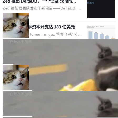
个小型数据库，应用天然按分片构建，单个数据
Zed 推出 DeltaDB，一个记录 commit
高价的三星折叠（三星Galaxy Z Fold8 Ultra / Z
之间所有操作的版本控制系统
库的竞争和爆炸半径问题在设计层面就被消除
Fold8 / Z Flip8）外，其余要么是中低端机器，
Zed 编辑器团队发布了新项目——DeltaDB，一
了。 闲置的 cell 会休眠到几乎不占资源。当 cel
例如iQOO Z11i、REDMI Note 17、REDMI No
个在 git commit 之间记录每一次编辑操作的版
局
l 迁移或唤醒时，新宿主从 S3 恢复 SQLite 数据
te 17 Pro、OPPO K15，要么是vivo X300 E这
本控制系统。目前处于 Early Access 阶段。 De
库继续执行。存储库是持久化的唯一真相...
样的次旗舰。 Galaxy Z Fold8 Ultra / Z Fold8 /
SpaceXAI 单季资本开支达 183 亿美元
ltaDB 的核心思路直接写在 landing page 最显
Z Flip8三款折叠屏新机均在7月22日发布，且全
眼的位置：「Software is made between com
根据风险投资人Tomer Tunguz 博客（VC 分
部搭载骁龙8 Elite Gen5 for Galaxy，它们本该
mits」——软件是在 commit 之间写出来的。git
析）披露的最新分析与第二季度业绩报告，Spac
白开水不加糖
是7月性...
只记录了你提交的最终状态，但真正的工作过程
eXAI在上个季度的总资本支出飙升至183.7亿美
——打字、删改、试错、agent 对话——都在 co
Meta 发布终端编程 Agent“Muse Cod
元。其中，绝大部分资金被直接用于 AI 领域，
e” 和 Muse Spark 1.2 模型
mmit 之间的空隙里丢失了。 DeltaDB 要做的就
金额高达158.3亿美元，这一单项投入已经逼近
Meta 今天发布了两款 AI 产品：Muse Code，
是把这段空隙补上。 回退到任何一次编辑：Delt
微软同期总资本开支的四成。 与亚马逊、Alpha
一个在终端里运行的编程 agent；Muse Spark
局
aDB 捕获 commit 之间的每一次操作，...
bet、微软以及 Meta 等传统科技巨头相比，Spa
1.2，驱动这个 agent 的新模型。一句话概括：
ceXAI的资金消耗速度尤为引人瞩目。然而，支
美团开源 LoHoSearch，用知识图谱校
你可以用 curl -fsSL https://dev.meta.ai/install.
准 AI 能力认知
撑庞大支出的资金来源却呈现出截然不同的面
sh | bash 安装一个能在大项目里自动规划、写
机器出题的前提，是让机器拥有全局视野。整个
貌。数据显示，微软和 Meta 主要依托充沛的经
代码、验证结果的 AI 终端工具。 据介绍，Muse
构建流程可以分为四个环节：建图 → 控制难度
白开水不加糖
营现金流来覆盖资本开支，其资本支出覆盖率分
Code 是 Meta 的编程 agent 产品。它和市场上
→ 质量把关 → 数据概览。
别达到155% 和106%;而SpaceXAI的经营现金
腾讯开源 UCL-MPComm 通信库
已有的终端编程 agent 在设计理念上有几个明显
流仅能覆盖资本开支的12...
的差异点。 异步后台 agent：Muse Code 有一
腾讯网平团队宣布开源了 UCL-MPComm 通信
个主 agent 循环，外加一组后台 agent。这些后