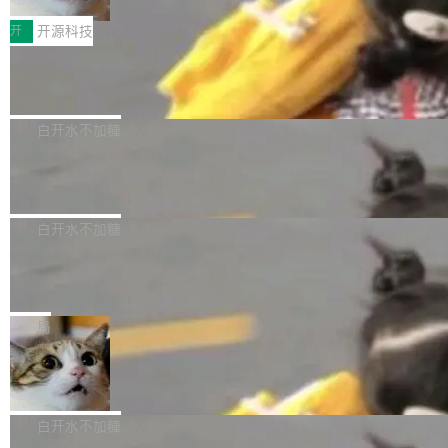
把它做成了 Web 玩具，放在 zhuzhiliao.imsai.c
完成一例腹部CT影像标注，张医生过去需要约1
<span><strong>警告：</strong>&nbsp;Zero
c 上，并在 GitHub 开源。 玩法很简单：按住屏
20个小时。他必须在数百张连续影像上，一笔一
开
开源科技
的 admin ...
幕画圈，或者直接甩手机。页面会实时显示转速
笔勾画边界，一层一层识别肌肉组织。如今，使
（圈/秒），声音来自真实竹知了录音的 1.72 秒
Apache Dubbo-go v3.3.2 正式发布
用东软飞标医学影像标注平台，同样的工作缩短
采样，无缝循环。音频解码失败时，还有一套合
至4小时，效率提升30倍。 这组数字背后，改变
这个版本面向生产环境，重心在内核稳定性。我
成兜底——锯齿波振荡器模拟脉冲，并联带通共
的不只是速度，而是把医学影像转化为AI能力的
们彻底收敛了旧配置体系，扩展了 Triple 协议与
白开水不加糖
振峰模拟竹膜和筒腔共鸣。 技术细节上，物理引
路径真正打通了。 大型医院积累的影像数据规模
泛化调用能力，加强了应用级元数据和服务治
擎是绳系质点模型：重力、弹性绳（只拉不
庞大，但不能直接用于训练模型。器官、病灶和
Calibre 9.12 发布，功能强大的开源电
理，同时集中修了并发安全、资源泄漏和热路径
推）、空气阻力，1/240 秒定步长积...
子书工具
组织边界，必须由专业医生逐层识别、标记和校
性能问题。
Calibre 开源项目是 Calibre 官方出的电子书管
正，才能成为机器能理解的高质量数据。医学影
理工具。它可以查看，转换，编辑和分类所有主
白开水不加糖
像AI落地最昂贵的环节，不是算法，是专业医生
流格式的电子书。Calibre 是个跨平台软件，可
的时间。 张医生是某三甲医院放射科副主任医
SwiftUI 问世七年了，为什么开发者还
以在 Linux、Windows 和 macOS 上运行。 Cal
师，牵头一项腹部肌肉影像课题。他需要在数百
在骂它？
ibre 9.12 现已正式发布，此次更新内容如下：
Yakov Manshin 发了一期长达 40 分钟的 YouT
张CT影像上完成像素级精细分割，让系统"...
新功能 macOS：在 Connect/Share 按钮中添加
ube 视频，标题是"SwiftUI 七年后：一个平庸的
局
通过 AirDop 共享书籍的功能 Content server：
故事"。视频核心观点很简单：SwiftUI 发布七年
支持可向服务器后端添加新端点的插件 Edit boo
DBeaver 26.1.4 发布
了，仍然像一个永久公测版。 Manshin 从数据
k：Compress images：添加将 GIF 图像转换为
流、布局系统、API 稳定性、性能、跨平台五个
DBeaver 是一个免费开源的通用数据库工具，适
JPEG/WebP 的选项 ToC Editor：添加一个按
维度逐一批判了 SwiftUI。最让人印象深刻的一
用于开发人员和数据库管理员。DBeaver 26.1.4
白开水不加糖
钮，用于对目录中的条目进...
个论据是：苹果官方的 SwiftUI 教程项目 Land
现已发布，具体更新内容包括： AI 助手： <ul st