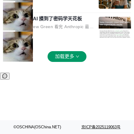
和 Gluon 两种 GPU 编程语言，重写了生产环境
全部反超。Terminal Bench 2.1 从 61.8 涨到 8
波存在感，今天 H3 来了——一款全模态生成模
局
的 GPU 内核，找出了哪...
2.7，DeepSWE 从 7.3 涨到 54.4，DSBench-F
型，而且承诺几天内开源权重。 先看能力边界。
ullStack 从 37.0 涨到 68.7。不说别的，一个 Fl
Anthropic 的 AI 摸到了密码学天花板
H3 接受文本、图像、视频、声音任意组合作为
ash 型号干翻了三个月前代表最高水平的 Pro 预
输入（它叫多模态上下文），输出带原生双声道
密码学家 Matthew Green 看完 Anthropic 最新
览版，这件事本身就够说明后训练的威力了。 跟
音频的视频，最高 15 秒 2K 分辨率。举个例
的密码分析成果后，写了篇博客。标题很克制：
局
它一起来的还有两...
子：扔进去一段参考视频（取它的希区柯克运
「一些想法」，但内容不克制。 先说 Anthropic
镜）、一张人物图片、一段歌声录音，用自然语
做了什么。他们让未发布的 Claude Mythos 模
言告诉模型你要什么——H3 自己搞定剩下的。
型去跑密码分析，出了两个结果：一个攻击了后
加载更多
这个"自己搞定"说起来轻巧，背后的训练范式变
量子签名方案 HAWK，另一个是对缩减轮次 AE
化不小。 MiniMax 之前做过两代视频模型（Hail
S 的改进攻击。 HAWK 这个结果，用 Green 的
uo 01 和 02），每一代都是按任务拆分的专家
话说，「可能直接杀死了一个正在认真考虑标准
模型：文生图一个、图编辑一个、主体参考一
化的密码方案。」 而且用的不是什么新武器。G
个、...
reen 反复强调这一点：AI 没有发明新的数学。
它做的是把已知工具——那些密码学家早就握在
手里的锤子和扳手——组合得比人类更彻底。他
引用了 Cl...
©OSCHINA(OSChina.NET)
京ICP备2025119063号