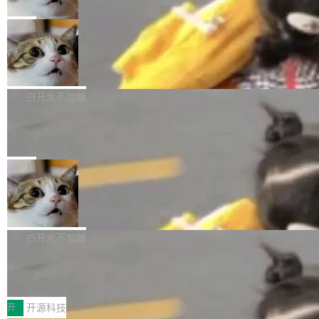
只为金钱，不为使命
1，U1.5-Lite-Preview 在以下方向上带来了显著
tl 是一个 Ubuntu 专有的包，它和它的依赖项都
顶级 AI 研究员在两家公司之间来回跳，中间只
提升： 原生支持4K图像生成； 更精细的局部纹
是 Ubuntu 专有的，不会用在其他发行版上。」
隔了几天。 Lilian Weng 上周刚宣布因健康原因
局
理、细节与真实世界质感； 更准确的中英文文字
所以 deb 版本的受众实际上为零。既然只有 Ub
离开 Thinking Machines Lab，说自己作为联合
生成与复杂版式组织； 更稳定的图...
FFmpeg 9.0 发布
untu 用户在用，那用 snap 打包就没什么可纠结
创始人的角色「太累了」。几天后，The Inform
的。 从 deb 到 snap 的迁移路径 hwctl 是 rust-
ation 就曝出她将重回 OpenAI，负责递归自我
FFmpeg 9.0 现已发布，包含多项改进。官方更
hwlib 硬件 API 库的一部分，命令行工具负责查
改进方向的研究。她是 Thinking Machines 过
新日志列出的 9.0 版本主要更新内容如下： 扩
白开水不加糖
询 Ubuntu 的硬件认证数据库。...
去一年内第四个离开的联合创始人。 这家由前
展 AMF 色彩转换器 (vf_vpp_amf) 的 HDR 功能
DeepSeek V4 Flash 单日消耗 8 万亿 t
OpenAI CTO Mira Murati 创立的公司，连创始
MP4 muxer 中支持 LCEVC 音轨复用 Playdate
okens 登顶热搜
团队都留不住。 但 Thinking Machines 不是唯
视频编码器和多路复用器 添加 v360_vulkan filt
8 万亿 tokens。一天。一家公司的消耗。 Open
一在人才争夺战中失血的公司。六月，Google
er HE-AAC 960 解码 (DAB+) transpose_cuda
Code 在 X 上发帖：「DeepSeek Flash did 8T
局
连失两员大将：Noam Shazeer 去了 Op...
filter 添加 AMF Frame Rate Converter (vf_frc
tokens on August 1st. 5T of free usage + 3T
_amf) filter SMPTE 2094-50 元数据支持和直
NetBSD 11.0 正式发布
on OpenCode Go.」79.8 万次浏览，连带着 #
通 ProRes RAW VideoToolbox 硬件加速器 AP
DeepSeek一天消耗了8万亿# 上了微博热搜——
NetBSD 11.0 现已正式发布，这是 NetBSD 操
V ...
注意这是 OpenCode 一家的消耗。 OpenCode
作系统的第十八个主要版本。 自 NetBSD 10.1
白开水不加糖
是 Anomaly 出品的 AI 编程工具，套餐 10 美元/
以来的变化 更新亮点： 新增对 RISC-V 处理器
月。用户交了 10 美元，就能用 DeepSeek Flas
2026 ChinaJoy鸿蒙游戏增长臻享会举
架构的支持。NetBSD 11.0 是首个支持 64 位 R
办，鲸鸿动能系统呈现游戏行业解决方
h 随便写代码，按网友说法：「怎么使劲用也用
ISC-V 平台的稳定版本，涵盖一系列基于 StarFi
8月1日，2026 ChinaJoy期间，鸿蒙游戏增长臻
案
不完。」5T 来自免费额度，3T 来自 Go...
ve JH71XX 的设备，例如 VisionFive 2、PINE
享会在上海举办。鸿蒙生态的全场景智慧营销平
开
开源科技