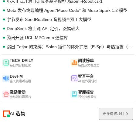
小米正式开源自研具身基座模型 Xiaomi-Robotics-1
Meta 发布终端编程 Agent“Muse Code” 和 Muse Spark 1.2 模型
字节发布 SeedRealtime 音视频全双工大模型
DeepSeek 将上调 API 定价，涨幅较大
腾讯开源 UCL-MPComm 通信库
跳出 Fatjar 的束缚：Solon 插件的体外扩展（E-Spi）与热插拔（H-Spi）
TECH DAILY
阅读榜单
每日内容报纸化
每周热文看这里
DevFM
智写平台
当天资讯听着看
AI 创作更轻松
激励活动
智库报告
参与活动赢源石
行业技术报告
AI 造物
更多造物项目