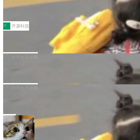
64 STAR64，以及 QEMU。 增强了对 POSIX.1
台鲸鸿动能协同华为游戏中心，面向游戏行业开
-2024 和 C23 编程接口标准的兼容性。 compat
技嘉X3D系列再添新成员 B850 AORU
发者及生态伙伴，系统呈现了平台在游戏领域的
S ELITE X3D主板强化性能体验
_linux(8) 增强了对 Linux 系统调用的支持，包
完整能力版图——从IAP高价值用户的全周期经
面向AMD Ryzen X3D处理器玩家，技嘉X3D系
括 epoll（围绕 kqueue 实现）、POSIX 消息队
营、到IAA游戏的“买变一体”正循环、再到联运与
列主板阵容迎来新成员——B850 AORUS ELITE
开
开源科技
列、...
广告协同的全链路经营闭环，以及面向全球市场
X3D。作为面向主流高性能平台打造的全新主板
的出海增长布局。 华为终端云业务商业化销售负
Zadig v5.0 发布：AI 发布专员与 AI 审
产品，B850 AORUS ELITE X3D延续技嘉在X3
查专员上线
责人在开场致辞中表示，游戏开发者的核心诉求
D平台优化上的技术积累，旨在为游戏玩家带来
我们团队这几天最大的卡点不是 AI 写得不够
已不再是“多一个投放渠道”，而是一套能够持续
更稳定、更高效的装机选择。 B850 AORUS ELI
好，是 AI 写得太好了。 好到审查排期从两天的
白开水不加糖
驱动增长的体系。截至目前，搭载HarmonyOS
TE X3D基于AMD AM5平台打造，支持AMD Ry
活儿拖成了五天。PR 一堆起来没人敢合，发布
6的终端设备已突破7000万台，注册开发者数量
zen 9000/8000/7000系列处理器，并针对X3D
Dgraph v25.4.0 发布，具有图形后端的
窗口推了又推。好到合进 main 分支的代码，我
已突破 1100 万。随着鸿蒙生态汇聚越来越多的
原生 GraphQL 数据库
处理器特性进行平台级优化。其搭载X3D鸡血模
们自己都没看完。 这事不是个例。GitLab 调研
Dgraph 是一个水平可扩展的分布式 GraphQL
高质量游戏...
式2.0，可根据不同使用场景释放处理器潜力，
过 1528 名开发者，85% 说 AI 把瓶颈从写代码
数据库，有一个图形后端。作为一个原生的 Gra
白开水不加糖
帮助玩家在游戏与高负载应用中获得更充分的性
转移到了审代码。 写代码有人替你干了。但审代
phQL 数据库，它严格控制数据在磁盘上的排列
能表现。 在核心规格方面，B850 AO...
码、把关发版这两道关，还得靠人肉扛。 V5.0
竹知了：一个零依赖的单文件 HTML，
方式，以优化查询性能和吞吐量，减少集群中的
把儿时竹蝉玩具搬进浏览器
想让 AI 一起盯。
磁盘寻道和网络调用。 Dgraph v25.4.0 现已发
竹知了（zhuzhiliao）是那种小时候路边摊上几
布，具体更新内容包括： feat(zero)：Zero 现
块钱的玩意儿——一根小竹签，一个竹筒，一头
局
支持 --security superflag（token=...;whitelist
系着涂了松香的线。甩起来，竹膜震动，发出“哇
=...），与 Alpha 版本的格式一致，并据此对其
30倍效率升级：解锁医学影像数据要素
——哇”的蝉鸣声。实物越来越难找了，有开发者
价值化的真实路径
管理 HTTP 端点进行授权。 <blockquote> <p>