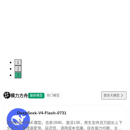
1
2
3
模力方舟
最新模型
热门模型
更多大模型
DeepSeek-V4-Flash-0731
高效轻量化MoE模型，总参284B，激活13B，原生支持百万超长上下
文能力。推理速度快、延迟低、调用成本低廉，综合能力均衡，主打