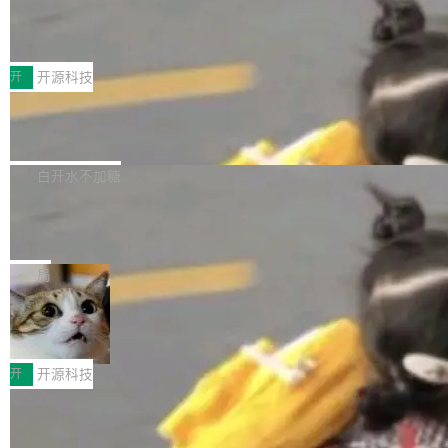
marks，用最新 Xcode 在最新 macOS 上构建
传音TEX AI语音算法团队斩获MLC-SL
yle="margin-left:0; margin-right:0"> <li><span
M 2026国际挑战赛Task 1亚军
运行，出来的效果是坏的——侧边栏按钮大小不
style="color:#000000">现在可以通过键盘访问
近日，在国际语音领域顶级会议INTERSPEECH
一，界面错位。他说这个问题"两年前就发现了，
AI 聊天功能（添加了一些快捷键）</span></li>
2026卫星活动——第二届多语种对话语音语言模
开
开源科技
至今没变"。 数据流方面，Manshin 指出 SwiftU
<li><span style="color:#000000">新增了始终
型挑战赛 （Multilingual Conversational Speec
I 的属性包装器演进史...
在新 SQL 控制台中打开 AI 生成的脚本的功能</
Qwen3.8-Max 发布，下周开源 Qwen3.
h Language Model Challenge，MLC-SLM）T
8-27B
span></li> <li><span style="color:#000000...
ask 1赛道中，传音TEX AI中心语音算法团队以
千问大模型宣布正式推出 Qwen 家族迄今最强大
自主研发的说话人归属多语种自动语音识别系统
的模型 Qwen3.8-Max，也是其首个 Max 规模
白开水不加糖
取得tcpMER 15.41%的成绩，在全球110支参赛
的开源权重模型。Qwen3.8-Max 的模型权重预
队伍中位列第二。此次突破展现了传音在多语种
MiniMax H3 开源：33B 全模态模型，
计将于开源，彼时也将同步开源 Qwen3.8-27B
一个视觉语言模型只够当它的编码器
语音识别、说话人日志、时间对齐与长音频工程
模型。 根据介绍，Qwen3.8-Max 基于 Qwen 3.
MiniMax 今天开源了 H3，一个 33B 参数的全模
化系统等关键方向的系统性技术实力。 本届赛事
5 的架构基础构建，参数规模扩展至 2.4 万亿，
态生成模型，能生成带原生立体声的 2K 视频。
局
聚焦多语言对话语音模型面临的关键技术挑战，
激活参数95B，支持100万上下文Tokens，在编
没有发布会，没有预告，直接扔了篇文章出来，
共吸引来自全球工业界与学术界的1...
程、办公、科研以及长周期任务等方面实现了全
DeepSeek-V4-Flash正式版API上线超
权重已经上传至 Hugging Face。 去年国内的视
算互联网
面提升。它不仅能应对更具挑战性的问题，还能
频生成模型还在追 Runway 和 Pika 的参数，今
近日，DeepSeek-V4-Flash 正式版 API 开启公
更可靠地端到端完成复杂任务，输出值得信赖的
天 MiniMax H3 从架构到许可都摆上台面了。一
开测试。国家超算互联网正式上线 DeepSeek-V
开
开源科技
成果。 全球开发者都可通过千问 AI 平台获得 Q
个模型，三个模块，两个开源。 H3 由三个模块
4-Flash 正式版（DeepSeek-V4-Flash-0731）
wen3.8 的 API 服务：国内每百万 Tok...
组成：H3-Context-IR 负责多模态指令理解和编
Docker 29.7.1 发布
模型 API 调用服务和模型文件。 DeepSeek-V4-
排（闭源，提供 API）；H3-Base 是核心生成模
Flash-0731 经过大量后训练工作，智能体能力
Docker 29.7.1 现已发布，具体更新内容如下：