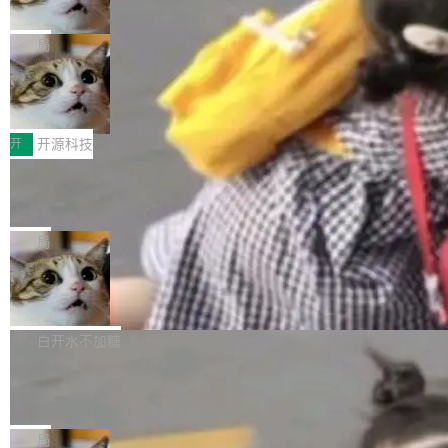
诉讼，称“Apple is getting this wron
（<a href="https://bugzilla.mozilla.org/show_
orkers 跑了十年 Isolate。用 CEO Matthew Pri
上个月，苹果一纸诉状把 OpenAI 告上法庭，指
g”
bug.cgi?id=204...
nce 的话说：「我们一生都在用 Isolate 运行代
控其挖角苹果前员工并窃取商业秘密。苹果的诉
局
码，而 AI Agent 不需要容器，它们需要的是 Iso
状把 OpenAI 描述成一个系统性地从前东家挖
late。」 容器为什么不合适 容器的问题在于启动
HUAWEI MatePad Edge上架WorkBu
人、套取机密信息的对手。 OpenAI 没发律师
ddy鸿蒙PC版，说话就能干活的AI办公
和销毁都太重了。一个 Agent 要执行的任务可能
函，也没选择庭外沉默。它在官网贴了一篇博
全能AI工作台WorkBuddy鸿蒙PC版上架HUAWE
搭子
只需要几毫秒的 CPU 时间，但容器从冷启动到
文，标题只有六个字：Apple is getting this wro
I MatePad Edge应用市场，直接下载即可使
开
开源科技
就绪要花数秒。如果未来有十...
ng。 然后，它把邮件往来和 iMessage 聊天记
用，与鸿蒙电脑上的体验一致。值得一提的是，
FFmpeg 9.0 发布：代号“Lei”，以此纪
录全贴了出来。 他发错人了 苹果外部律师 Gabr
这是目前市面上唯一支持平板接入WorkBuddy P
念中国开发者雷霄骅
iel Gross 来自 Weil 律所，2 月 23 日下午 5:53
C版的产品，搭载“人机双写”重磅功能——你写
全球知名开源多媒体框架 FFmpeg 今天正式发
给 OpenAI 总法律顾问 Che Chang 发了封邮
你的，AI写AI的，同屏协作互不干扰。一句话让
布了 9.0 版本。这个版本除了带来新一代音视频
局
件，附了一封长信，要求 OpenAI 配合调查前苹
AI帮你干活，现在开启全新体验！ 温馨提示：
处理能力和硬件加速支持之外，还有一个特殊之
果员工带走机密信...
亚马逊成本失控：AI 写代码烧掉 1215
体验WorkBuddy鸿蒙PC版前，请将 HUAWEI M
处：FFmpeg 9.0 的代号是“Lei”。 这个名字，
万元，超预算 860%
atePad Edge 升级至 HarmonyOS 6.1.0.135S
来自中国开发者雷霄骅（Lei Xiaohua）。 对于
外媒近日曝光了亚马逊的多份内部报告显示，AI
P9 patch03及以上版本。 *升级路径：设置 > 搜
很多中国音视频开发者而言，这个名字并不陌
导致公司在多个项目上超支。《金融时报》报道
白开水不加糖
索“软件更新” > 检查更新，即可搜索新版本，下
生。十年前，他通过大量中文技术文章、源码分
称，仅一个项目的成本超支就高达 180 万美元
载安装完成升级即可。 没有...
析和开源示例，让一代开发者第一次真正理解 F
Hugging Face CEO 发声：中国正在开
（约合人民币 1215 万元）。 具体来说，一名工
源模型上碾压我们
Fmpeg，也成为很多人进入音视频开发领域的
程师借助 Anthropic 旗下 Claude Sonnet 模型
"他们正在开源模型上碾压我们。" Hugging Fac
“启蒙老师”。 而今年，恰好是雷霄骅离世十周
编写程序，目标是完成电商平台作者信息与商品
e CEO Clément Delangue 在 CNBC 的采访里
局