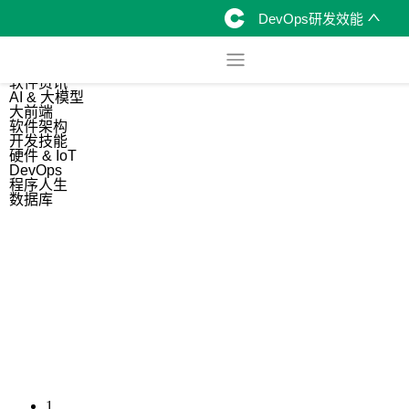
DevOps研发效能
综合
开源资讯
软件资讯
AI & 大模型
大前端
软件架构
开发技能
硬件 & IoT
DevOps
程序人生
数据库
1