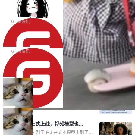
代码评审及自动化运维的全面落地夯实了“一体
BootstrapBlazor v10.9.0 已经发布，B
器。HTTP 引擎是一个独立插件。你选一个，或
ootstrap 样式的 Blazor UI 组件库
化”的基座。 新版本将为用户带来更好的使用体
者选两个，不同环境之间切换，一行应用代码都
BootstrapBlazor v10.9.0 已经发布，Bootstrap
验和更高的工作效率，感谢大家一直以来的支持
不用改。 下面快速过一下 10 种 HTTP 服务器
样式的 Blazor UI 组件库 此版本更新内容包括：
Gitee快讯
和反馈，我们将继续努力提供更优秀的产品和服
选项，各自适合什么场景，以及怎么切换。 一行
Release 2026-07-31 V10.9.0 Fixes fix(MultiFi
务！ 新增功能点 DevOps： 采用自研代码托管
依赖替换 在 Solon 里换 HTTP 服务器就是改 po
SolonCode v2026.8.2 已经发布，终端
lter): 增加暗黑主题支持 by @ArgoZhang in htt
平台，支持一站式安装，提供从代码提交到交付
智能体
m.xml 里一个依赖，别的什么都不用动。 <depe
ps://github.com/dotnetcore/BootstrapBlazor/p
SolonCode v2026.8.2 已经发布，终端智能体
的...
ndency> <groupId>org.noear</groupId> <arti
ull/8239 fix(Camera): 增加 exact 显式设置设备
此版本更新内容包括： 优化 soloncode run 模
Gitee快讯
factId>solon-web</artifac...
id by @kkxkx in https://github.com/dotnetcor
式（参考 run-headless-mode.md） 添加 solon
e/BootstrapBlazor/pull/825...
OpenAI 宣布 GPT-5.6 Luna 价格下降
code web 国际化多语言支持 添加 soloncode w
80%
eb 消息列表消息导航支持 修复 soloncode web
OpenAI 宣布 GPT-5.6 Luna 价格下降 80%。输
文件详情初次显示时语法高亮失效的问题 修复 s
入从每百万 token 1 美元砍到 0.2 美元，输出从
局
oloncode web 审查详情文件名中文乱码的问题
6 美元砍到 1.2 美元。GPT-5.6 Terra 降 20%。
细节优化 详情查看：https://gitee.com/opensol
DeepSeek-V4-Flash 官方 API 现已正
旗舰 Sol 没降，但加了一个 Fast 模式——2.5
式上线公测
on/soloncode/releases/v2026.8.2
倍速度，2 倍价格，智商不变。 降价的理由不是
DeepSeek V4 Flash 正式版今天上线了。模型
市场竞争，不是清库存，是 Sol 自己把自己优化
结构和参数规模没变，还是 MoE 284B、激活 1
局
了。 这事分两步。第一步，OpenAI 把 GPT-5.6
3B、100 万 token 上下文——只重新做了后训
Sol 部署上线。第二步，让 Sol 通过 Codex 自
MiniMax H3 正式上线，视频模型也开
练。但改完之后，Agent 能力直接把自家 4 月发
始玩全模态了
己去优化自己的推理基础设施。Sol 学了 Triton
的 Pro Preview 给干了。 九项 Agent 基准测试
上个月 MiniMax 刚用 M3 在文本模型上刷了一