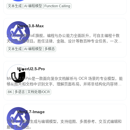
高并发、轻量化任务，适合日常对话、内容创作、基础 RAG、批量
文本生成
AI 编程模型
Function Calling
文案处理等普惠刚需场景。
Qwen3.8-Max
2.4万亿参数MoE旗舰，编程与办公能力全面跃升，可自主编程十数
天交付完整项目。胜任法律、金融、设计等数百种专业任务，一次对
话端到端交付生产级成果。原生视觉理解贯穿规划、执行与验证全流
文本生成
AI 编程模型
多模态
程，支持超长文档与长视频的深度语义解析。长程任务中自主规划与
闭环迭代，持续进化。
MinerU2.5-Pro
MinerU2.5-Pro是一款面向复杂文档解析与 OCR 场景的专业模型，能
够从图片和文档中识别文字、理解页面布局，并将非结构化内容转换
为便于存储、检索和二次处理的结构化结果。
8K
多语言
文档处理/OCR
Wan2.7-Image
万相 2.7 图像生成与编辑模型，支持组图、多图参考、交互式编辑和
最高 2K 输出。