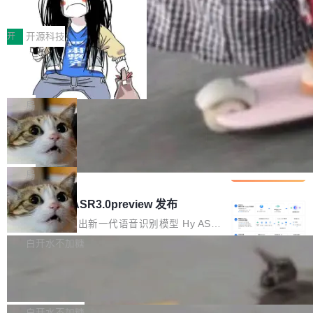
得住、用得稳、省得下、更安全！ 一、从现在开
价值潜能：华为云码道（CodeArts）
q2Seq 和 DocAI 的共同发明人）以及 Oriol Vin
中文驱动的数字员工，自主理解需求、规划步
一、代码仓深度理解技术的作用与价值 在软件工
始，Token使用一目...
代码仓技术解析
yals（Gemini 联合负责人，AlphaSta...
骤、编写代码。不挑模型、不挑平台，curl 一行
程实践中，代码仓是企业核心知识资产的主要载
开
开源科技
装完即用。 开源地址：Gitee · GitCode · GitHu
体。企业级代码仓库通常包含数十万乃至数百万
b 安装 支持 Java 8+（8~26）、macOS / Linu
一条“删库”命令跑 17 小时，算法工程
个文件，其规模远超单次模型调用可承载的上下
师删光 89TB 数据只为干私活
x / Windows / Harmony PC。 # macOS / Linu
文窗口。随着项目规模的持续扩张与代码历史的
最高人民检察院8月4日公布了一起案件：北京一
x / Harmony PC curl -fsSL https://solon.noea
不断累积，代码仓中的模块关系、接口契约、业
名90后算法工程师王某，为了给自己接的私活腾
局
r.org/solon...
务逻辑等关键信息往往分散于数十乃至数百个文
服务器空间，删光了公司AI游戏部门的全部核心
件之中，形成高度复杂的知识关联网络。传统的
Cloudflare 分享推理优化实践：KV ca
数据。 王某2024年1月入职东城区某科技公司AI
che 量化 + 权重压缩，吞吐量提升 4
代码检索手段（如关键词匹配、目录遍历）仅能
短剧部门，有互联网大厂背景。在公司内部架构
Kimi 和 GLM 是当前最强的大模型系列之一，但
1%，成本降 30%
在语法层面完成文本定位，难以触及代码的语义
调整期间，部门三次通知全员将数据从A集群迁
它们有一个共同的问题：太吃显存了。月之暗面
局
内涵与结构关联，导致开发者使用代码智能体在
移到B集群，王某都回复了"收到"。 他没有迁移
的 Kimi K 系列和智谱的 GLM 都是长上下文、M
理解大规模代码仓时面临显著"代码仓理解"瓶
腾讯混元 Hy ASR3.0preview 发布
数据。2024年9月3日下午4点，他使用此前登录
oE 架构的大模型，好用到让人上瘾，但 GPU 显
颈。 代码仓深度理解服务（以下简称" CodeBas
的账号密码进入A集群，输入了一条被程序员圈
存永远不够用。 Cloudflare 的 Workers AI 团队
腾讯混元正式推出新一代语音识别模型 Hy ASR
e深度理解服务"）是华为云码道（CodeA...
称为"删库跑路"的命令——最高管理员权限、无
一直在跑这些模型的推理。他们在官方博客上发
3.0preview。基于最新一代大语言模型 Hy3 的
白开水不加糖
需确认、强制递归删除。17个小时后，运维人员
了一篇技术文章，详细拆解了三种让大模型在 G
语言理解能力，以及融合了高精度语音识别与深
发现异常并中止进程时，89TB数据已经没了。
Pale Moon 34.3.2 发布，苍月浏览器
PU 上跑得更省、更快的技术手段——KV cache
度语义理解能力，实现了语音识别能力的全面升
删掉的是AI游戏部门的全部开发文件，包括公司
量化、模型权重压缩、以及共享 KV cache 的完
级。 根据介绍，Hy ASR3.0preview 目标在于：
Pale Moon 34.3.2 现已发布，这是一个安全更
自研的多个文生3D和...
整性保护。效果是：吞吐量提升 41%，每 token
让语音识别不再只是听清，而是真正听懂。通过
新和少量网页兼容性修复版本。 Changes/fixe
白开水不加糖