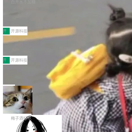
库，并将作为transport接入Mooncake TENT。
白开水不加糖
台 agent...
该通信库针对AI Memory池化场景的数据传输需
CoStrict入选工信部2025人工智能应用
求进行了深度优化，能够实现数据中心内大规模
典型案例
计算节点间多种内存类型的高性能通信。 UCL-
近日，工信部科技司公示《2025人工智能应用典
MPComm将作为一种传输引擎接入Mooncake T
型案例入选名单》，深信服“面向企业研发场景的
开
开源科技
ENT，实现零拷贝传输性能提升30%、非零拷贝
开源 AI 编程平台 CoStrict 应用”凭借卓越的技术
传输性能最高提升5倍。UCL-MPComm底层基
深信服AI算力网关入选工信部人工智能
创新与落地成效成功入选。 全链路私有化部署，
应用典型案例！
于自研UCL-Engine通信引擎，后续腾讯网平将
助力企业AI研发安全落地 当前，越来越多企业已
前不久，工业和信息化部正式发布《2025年人工
持续开源更多基于UCL-Engine的高性能通信组
经开始引入 AI Coding 工具，通过调用公有云模
智能应用典型案例名单》，集中展示人工智能在
开
开源科技
件。 腾讯网平团队在UCL-MPComm中实现了一
型或企业内部部署模型提升研发效率。但随着 AI
各领域的应用成果，覆盖技术底座、行业赋能、
个独立于业务线程的全局通信引擎（Engine），
Coding 从个人辅助工具逐步走向团队级、组织
Jeff Dean 离开 Google：一个时代的结
产品应用、支撑保障、专题等五大方向。深信服
并实...
束，一个实验室的开始
级应用，企业在规模化落地过程中，对安全性、
AI算力网关（AI创新平台）成功入选！ 随着各行
Google 员工编号 20。MapReduce 作者之一。
可控性和代码质量提出了更高要求。 首先是数据
各业的Agent走向规模化建设，算力构成形态逐
Bigtable 作者之一。TensorFlow 的作者之一。
局
安全与合规要求。对于大多数普通研发场景，公
渐丰富，用户关注的重点也在发生变化：不只是
Gemini 的架构师。Google 首席科学家。 Jeff D
有云模型能够满足快速试用和效率提升的需求。
让AI用起来，还要进一步看清混合算力时代下，
🔥 SolonCode v2026.8.4 发布：界面
ean 在 Google 工作了 27 年后，宣布离职。 他
但对于金融、能源、医疗等对数据安全要求较...
字体可调、22 种语言、记忆搜索增强
Token花在哪里、算力是否被充分利用，以及持
不是一个人走。一同离开的还有 Sanjay Ghema
打开终端就能上岗的全中文编码智能体，这一轮
续增长的AI成本该如何优化。 深信服AI算力网关
wat（Google 员工编号 23，Jeff Dean 二十多
把「看得清、用母语、记得住」三件事一次补
梅子酒好吃
正是围绕这些实际问题，从Token治理和成本治
年的编程搭档，MapReduce 和 Bigtable 的共同
齐。 SolonCode 是什么 SolonCode 是杭州无
理两个方面，让用户的每一份算力都看得清、管
作者）、Quoc Le（Google 大脑核心成员，Se
让“代码语义理解”深度释放AI Coding
耳科技研发的企业级终端编码智能体——一位全