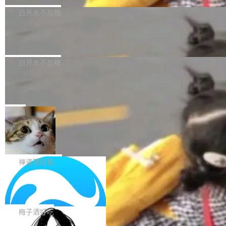
型，33B 参数，负责 768p 音视频生成（开
大幅增强，指令遵循能力大幅增强。在多项基准
Bug fixes and enhancements 修复了一个回归
白开水不加糖
源）；H3-Regenerate-2K 负责 in-context 重新
测试中，DeepSeek-V4-Flash 正式版性能可与
问题，该问题导致无法拉取图层中包含缺少明确
生成 2K ...
当前最强的闭源模型相媲美。 超算互联网现面向
Ant Design 6.5.3 发布，企业级 UI 设
父目录条目的目录的图像。moby/moby#53260
计语言和 React 实现
企业和开发者提供 DeepSeek-V4-Flash-0731
修复了一个回归问题，即CopyToContainer会拒
Ant Design 是阿里巴巴开源的一套企业级 UI 设
模型 API 调用服务，用户无需繁琐环境配置，一
绝遍历绝对符号链接的容器路径，例如/var/run -
计语言和 React 组件库。Ant Design 6.5.3 现
白开水不加糖
键接入即可快速调用，为各行业用户提供高性
> /run。moby/moby#53261 如需查看此版本中
已发布，主要更新内容如下： Input 修复 Input.
能、安...
的所有拉取请求和更改，可参阅： docker/cli, 2
DeepSeek V4 Flash 跑分全解析，13
OTP 使用字符串 mask 时仍采用 type="text" 的
个最强模型里它最便宜
9.7.1 milestone moby/moby, 29.7.1 milestone
问题，并保留显式 type 配置。#58835 修复 Inp
比它聪明的没它便宜，比它便宜的——哦，没有
更新说明：https://github.com/moby/...
ut.OTP 的 mask 为 true 时仍显示原始值的问
比它便宜的。 Artificial Analysis 更新了 DeepS
局
题。#58805 修复 Input.TextArea 调整大小手柄
eek V4 Flash 0731 的完整评测。一张 Intellige
在触摸设备上显示为小圆点的问题。#58812 Ty
禅道开源版 22.4 发布，内置 DevOps4.
nce Index vs Cost per Task 的散点图上，13
0 正式版，提供从代码提交到交付的全
pography 优化 Typography 省略提示在大列表
个模型排成一列，V4 Flash 贴着底部：$0.03
大家好， 禅道开源版22.4发布啦！本次发布我们
生命周期的管理能力
中的渲染性能。#58806 修复 Typography...
一次任务。 V4 Flash 的 Intelligence Index 得
带来了DevOps4.0系列的首个正式版本。 DevO
禅道项目管理软件
分 50，在 101 个模型中排第 3。排在它前面
ps4.0内置与禅道DevOps专业版同源的代码管理
的：Claude Opus 5（61 分）、Claude Fable
Solon 的 10 种 HTTP 服务器：改一行
核心，依托于全自研的GitFox代码托管引擎，我
依赖，换一个引擎
5（60 分）、GPT-5.6 Sol（59 分）、Kimi K3
们提供了从代码提交到交付的全生命周期的管理
用 Solon 做线上项目有一阵子了，有个点总让新
（57 分）、Grok 4...
能力。同时，我们 对禅道DevOps现有底层代码
接触的人觉得意外：服务器引擎是让你选的。 S
梅子酒好吃
进行了革命性的重构，为后续AI辅助编程、智能
olon 内核约 0.3MB，不内置固定的 HTTP 服务