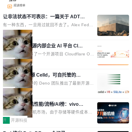
阅读榜单
让非法状态不可表示：一篇关于 ADT
的帖子在 Reddit 火了
有一种东西，一旦用过就回不去了。Alex Fedos
eev 管它叫"软件设计的基石"。 他说的东西不新
局
鲜——代数数据类型（ADT），尤其是和类型
Cloudflare 开源内部企业 AI 平台 Clou
（sum type）。但他说清楚了一件事：这不是类
dflare OS
型系统的学术体操，是日常编码的思维方式。 文
Cloudflare 发布了一个开源项目 Cloudflare O
章从一个简单的例子切入。一个网站的深色主题
S。如果你只看官方博客，你会觉得这是又一
局
设置，如果用布尔值 + 可空字段来表示——bool
个"AI 知识库 + 聊天机器人"——每个大厂都在
ean 表示是否可切换，nullable 的默认模式、浅
Deno 团队开源 Celld，可自托管的分
做，没什么新鲜的。 但 Kenton Varda 在 Twitte
布式 Durable Objects
色方案、深色方案——会产生大量无意义的组
r 上把事情说清楚了： 今天我们发布了 Cloudfla
Ryan Dahl 领导的 Deno 团队推出了最新开源项
合。方案缺了、配置冲突了、全 null 了。要知道
re OS，一个带连接器的聊天机器人，跟其他所
目 Celld，一个能在自己机器上运行 Cloudflare
局
哪些组合有效，作者说，你得靠"文档、校验、或
有科技公司做的一样。只不过，实际上它不一
Workers 和 Durable Objects 的守护进程。 设
者部落知识"。 换个写法。Rust 的 enum，两个
样。这是 Sandstorm.io 的重制版，我十年前的
鲁大师7月新机性能/流畅/AI榜：vivo夺
计思路很直接：每个对象是一个独立的 SQLite
变体：Switchable...
性能、流畅双第一，三星Galaxy Z系列
那个创业公司。不同的是，这次它构建在 Cloudf
数据库，按名称寻址，复制到你自己的 S3 兼容
2026年7月的手机市场，由于存储等硬件成本暴
新折叠缺席
lare Workers 上——我花了九年时间搭建的平台
存储库里。节点之间只通过这个存储库协调——
增，手机厂商的日子也不好过啊，新机速度明显
开
开源科技
——并且深度集成了 AI。这基本上是我十年秘密
没有控制平面，没有共识协议。每个对象自带一
放缓，因此硝烟味淡了许多。新机参数规格除开
计划的顶峰。 十年前，Ken...