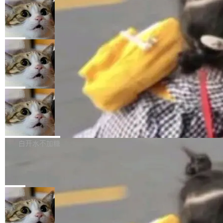
年。FFmpeg 社区最终选择用一个大版本的名
列表的数据匹配 —— 一项常规的数据处理任
没有拐弯抹角。他说中国正在赢得 AI 竞赛，而
字，留下了这份纪念。 雷霄骅曾是中国传媒大学
务，最终却产生了 180 万美元的账单，实际支出
当 AI agent 把源码变成了最好的扩展系
且按目前的速度，中国 AI 工具预计在今年底或
数字电视技术方向的博士生，长期从事视频、音
统，开发者工具必须开源
超出原定预算 860%。 更令人意外的是，该项目
2027 年就能追上美国前沿实验室的水平。 Dela
五年前，David Crawshaw 问过很多软件工程师
频技...
最终并未成功落地，而高额算力消耗持续运行长
ngue 把原因归结为一件事：开放协作。中国的
一个问题：你写过什么给自己用的程序？答案几
局
达 5 个月，公司直到财务对账时才察觉异常。这
AI 开发者在一个共享和协作的生态里加速迭代，
乎都是没有。工程师们整天用别人写的程序写程
意味着一个无人看管的 AI 程序，在近半年时间
而美国模型厂商在"闭门造车"。他的原话是 "buil
DeepSeek Harness 宣布内测邀请，全
序给别人用。偶尔有人自己写个博客系统、智能
里日夜不停地"烧钱"。 复盘显示，...
网最大规模开源 Agent 路演现场诞生
ding in silos"——各自为战，互不通气。 这个判
家居控制、家庭实验室，都算稀奇事。 Crawsh
一条内测招募帖，发出去的时候大概没人想到它
断从他嘴里说出来分量不同。Hugging Face 是
aw 是 Shelley 的作者，一个开源 AI coding age
会变成一场开源 Agent 生态的路演。 8月1日，
局
全球最大的开源 AI 平台，上面跑着上百万个模
nt。他最近在博客上写了一篇文章，核心论点很
DeepSeek Harness 团队负责人崔添翼（tiany
型。谁在开源赛道上领先，...
简单：开发者工具必须开源。 理由不是传统的自
商汤 SenseNova U1.5-Lite-Preview
i）在 X 上发帖： 「如果你是 Agent Harness 相
开源
由软件情怀，而是一个跟 AI agent 直接相关的
关开源项目的开发者，希望参加 DeepSeek Har
商汤科技宣布面向社区开源轻量级统一多模态模
技术判断。 两行 prompt 就能个性化任何软件 C
ness 的内测，可以回复或私信联系我。请附上
型的预览版本 SenseNova U1.5-Lite-Preview。
白开水不加糖
rawshaw 给出了两个 prompt。 第一个： "下载
GitHub id 以及开源代表作。」 DeepSeek 曾在
公告称，SenseNova U1.5-Lite-Preview并非简
某个软件的源码，在本地构建。修改 agent ...
官方招聘信息中写过一条简洁有力的公式：Mod
Ubuntu 将核心系统包从 deb 转成了 s
单的模型规模升级，而是基于 SenseNova U1
nap
el + Harness = Agent。模型负责理解和推理，
的一次系统性迭代，不仅在同一架构中贯通视觉
Ubuntu 正在把又一个核心系统包从 deb 转为 s
Harness 负责把能力落到真实环境中——调用工
理解、推理、生成与编辑，还仅以 8B-MoT 的轻
nap。这次是 hwctl——一个用来检查 Ubuntu
局
具、读写文件、管理上下文、处理错误、完成闭
量大小，将能力推进到4K、更精细的真实质感、
硬件认证状态的命令行工具。 Canonical 工程师
环。崔添翼招人的标...
更复杂的视觉控制和可持续迭代编辑。 相比 U
Dario Amodei 担心新人来 Anthropic
Alan Griffiths 在邮件列表中说得很直白：「hwc