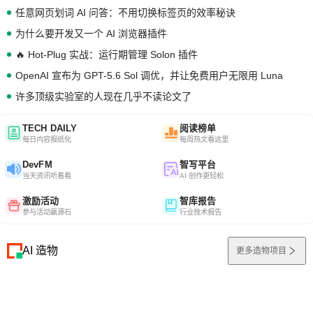
任意网页划词 AI 问答：不用切换标签页的效率秘诀
为什么要开发又一个 AI 浏览器插件
🔥 Hot-Plug 实战：运行期管理 Solon 插件
OpenAI 宣布为 GPT-5.6 Sol 调优，并让免费用户无限用 Luna
许多顶级实验室的人现在几乎不读论文了
TECH DAILY
阅读榜单
每日内容报纸化
每周热文看这里
DevFM
智写平台
当天资讯听着看
AI 创作更轻松
激励活动
智库报告
参与活动赢源石
行业技术报告
AI 造物
更多造物项目