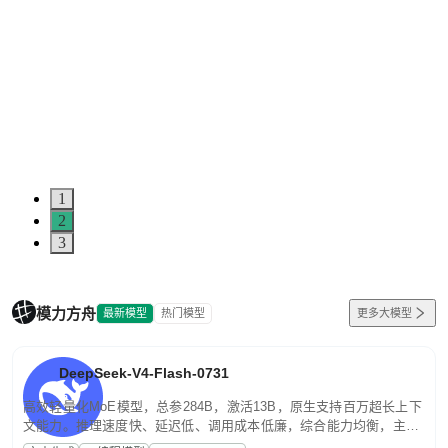
1
2
3
模力方舟
最新模型
热门模型
更多大模型
DeepSeek-V4-Flash-0731
高效轻量化MoE模型，总参284B，激活13B，原生支持百万超长上下
文能力。推理速度快、延迟低、调用成本低廉，综合能力均衡，主打
高并发、轻量化任务，适合日常对话、内容创作、基础 RAG、批量