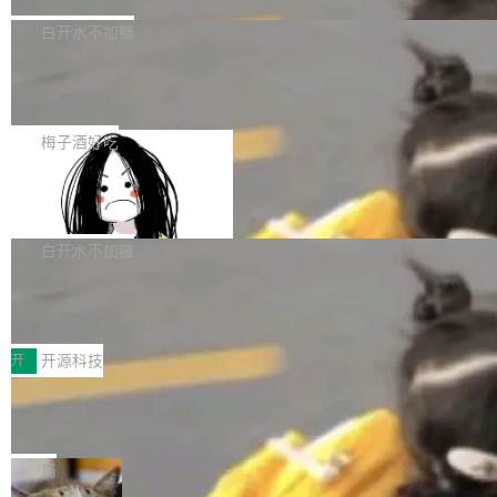
埃隆·马斯克推出的AI百科项目 Grokipedia 被曝
获配9...
题，该问题可能导致在旧版 Linux 内核...
P）！这一里程碑不仅标志着 Fluss 迈入新的发
长期停止内容更新，未能实现其作为“AI版维基百
白开水不加糖
展阶段，也将进一步推动流式存储、实时湖仓与
科”替代品的目标。 据 Lawfare 最新调查，自今
AI 数据基础加速融合，为实时数据基础设施的发
Solon I18n：三种解析器，零样板代码
年4月以来，Grokipedia 页面更新功能基本停
展开启新的篇章。
滞，过去三个月内没有任何条目完成更新，用户
如果你在 Spring Boot 里做过国际化，流程大概
提交的编辑请求也长期处于待处理状态。 Groki
是这样的：配 MessageSource 的 Bean、写 R
梅子酒好吃
pedia 于去年底上线，定位为由人工智能生成内
eloadableResourceBundleMessageSource、
Apache Doris 4.1 全面增强 Iceberg：
容的百科平台，被马斯克视为传统众包百科网站
声明 LocaleResolver、注册 LocaleChangeInt
支持 UPDATE、MERGE INTO 与 Iceb
维基百科的替代方案。Lawfare 调查发现，无论
erceptor…五六步之后才能看到第一行翻译文
Apache Doris 4.1 要补齐的，正是缺失的那一
erg V3
热门页面还是低关注度页面，均未出现近期更
本。 Solon 换了个方式。整个 i18n 模块围绕三
半。在已有查询能力的基础上，Doris 进一步支
白开水不加糖
新，相关问题并非局限于特定领域，而是在不同
个解析器、一个注解、一个工具类展开——没有
持了 UPDATE、DELETE、MERGE INTO 等数
主题和访问量页面中普遍存在。 调查人员最初认
Testin XAgent：CIO智能测试落地指南
XML、没有拦截器注册、没有样板配置。 资源
据修改操作、完整的表结构管理与分区演进，以
为，Grokipedia可能只是限...
文件的约定 把文件放到 resources/i18n/ 下： r
及 rewrite_data_files、expire_snapshots 等日
7月30日，TiD2026质量竞争力大会在北京中关
esources/i18n/messages.properties ...
常维护操作，并完整支持 Iceberg V3 格式。
村国家自主创新示范区会议中心开幕。本届大会
开
开源科技
由中关村智联软件服务业质量创新联盟主办，以
让非法状态不可表示：一篇关于 ADT
“智构可信·质创未来——AI原生时代的质量新范
的帖子在 Reddit 火了
式”为主题，直面AI从实验室走向规模化产业落地
有一种东西，一旦用过就回不去了。Alex Fedos
的核心质量命题。会上，《2026智能研发生产力
eev 管它叫"软件设计的基石"。 他说的东西不新
局
工具选型手册》发布，Testin云测的Testin XAge
鲜——代数数据类型（ADT），尤其是和类型