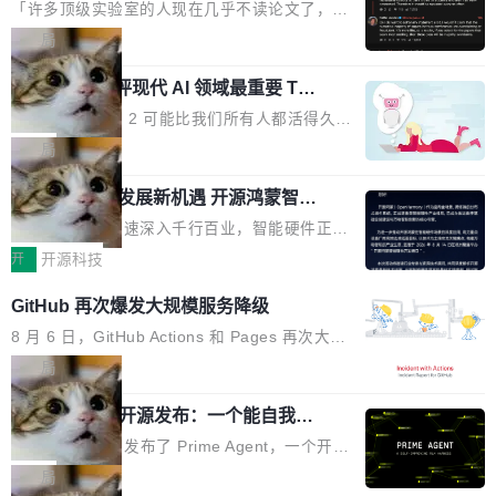
个表单字段，每个字段还有联动逻辑；比如我
了
的严苛使用需求。 澎湃功率，紧凑机身 钛金雕1
元。数字广告与公共关系相关服务市场更是从20
「许多顶级实验室的人现在几乎不读论文了，而
想...
600PG5 AI TOP具备强悍输出功率，同时实现
25年的8463亿美元扩张至2026年的8763亿美
且他们认为 ICLR/ICML/NeurIPS 充斥着大量过
局
机身尺寸大幅精简。整机长度仅16厘米，属于同
元。数字的背后是一个清晰的事实——品牌对专
度宣传和欺诈。」 OpenAI 研究员 Keller Jorda
功率段机身尺寸十分紧凑的1600W电源产品。小
业化营销服务的需求从未如此迫切。 但市场扩容
xAI 前工程师评现代 AI 领域最重要 Top
n 这条推文引发了广泛讨论。他不是在说风凉
巧机身有效提升市面主流标准A...
3 开源项目
的同时,服务商的竞争逻辑正在改变。2026年Top
话，他是说出了一个圈内人尽皆知但很少公开捅
Flash Attention 2 可能比我们所有人都活得久。
Agency年度合辑的观察指出,“产品”这个离消费
破的事实。 Jordan 随后补充了一句软化声明：
这句话不是来自某个技术博客，而是出自 Hieu
局
者最近的载体,在整个品牌营销层面的权重显著变
「我不认为这些会议上大部分论文都在过度宣传
Pham 的一条推文。Hieu Pham 是谁？他是 xAI
高了。全域营销服务商的竞争正在从规模转向深
或造假。问题是，作为读者，如果你筛选出那些
共商智能硬件发展新机遇 开源鸿蒙智能
的早期工程师之一，在 Grok 训练基础设施团队
度,案例厚度、全域覆盖、多线协同...
硬件开发者日杭州站即将举行
看起来最令人兴奋的论文，那它们大部分都是过
工作过。近日他在 X 上发了一条帖子，列出了他
随着万物智联加速深入千行百业，智能硬件正从
度宣传的。」 这才是真正的痛点。不是所有论文
认为现代 AI 领域最重要的三个开源项目。 第一
单点设备迈向智能化、网联化、协同化发展。作
开
开源科技
都有问题，是最吸引眼球的那批论文最有问题。
个名字毫无悬念：Flash Attention 2。 Hieu 的
为面向全场景、跨终端的分布式操作系统，开源
他引用的帖子来自 Mathew Shen，一位 ICLR 2
GitHub 再次爆发大规模服务降级
理由很具体。FA 系列不需要解释，但 FA2 是他
鸿蒙通过统一技术底座和分布式能力，为不同类
026 的读者：「看了篇 ...
认为最重要的一个——复杂度恰到好处，刚好能
型智能设备的开发、连接与互联提供关键支撑，
8 月 6 日，GitHub Actions 和 Pages 再次大规
驱动你去学 CuTe，但还没被那些"邪恶的" Hopp
也为产业链企业探索产品创新与商业增长打开新
模服务降级，Actions 完全不可用超过 5 小时，
局
er++ 优化所淹没，足够容易修改和适配。 更关
的空间。 8月14日，开源鸿蒙智能硬件开发者日
webhook 停发，连自托管 runner 也因调度层故
键的是 FA2 的持久性...
Prime Agent 开源发布：一个能自我改
（OHDD：OpenHarmony Hardware Develope
障无法工作。Pages、Copilot code review、C
进的编程 Agent，ARC-AGI 3 超越人类
r Day）将在杭州启航。活动面向智能硬件产业
opilot coding agent 全部受影响。从检测到完全
Prime Intellect 发布了 Prime Agent，一个开源
专家基线
链企业和开发者，邀请行业专家与资深技术顾
恢复，大约 12 小时。 这是 2026 年 8 月的第六
的编程 Agent Harness，核心设计围绕两个抽
局
问，围绕开源鸿蒙技术能力、设备适配、芯片适