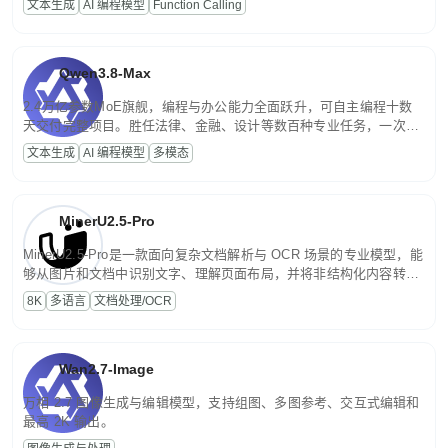
文本生成
AI 编程模型
Function Calling
文案处理等普惠刚需场景。
Qwen3.8-Max
2.4万亿参数MoE旗舰，编程与办公能力全面跃升，可自主编程十数
天交付完整项目。胜任法律、金融、设计等数百种专业任务，一次对
话端到端交付生产级成果。原生视觉理解贯穿规划、执行与验证全流
文本生成
AI 编程模型
多模态
程，支持超长文档与长视频的深度语义解析。长程任务中自主规划与
闭环迭代，持续进化。
MinerU2.5-Pro
MinerU2.5-Pro是一款面向复杂文档解析与 OCR 场景的专业模型，能
够从图片和文档中识别文字、理解页面布局，并将非结构化内容转换
为便于存储、检索和二次处理的结构化结果。
8K
多语言
文档处理/OCR
Wan2.7-Image
万相 2.7 图像生成与编辑模型，支持组图、多图参考、交互式编辑和
最高 2K 输出。