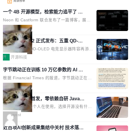
阅读榜单
一个 4B 开源模型，检索能力追平了 G
PT-5.6 Sol，成本降到 1/100
Neon 和 Castform 联合发布了一篇博客，展示
了一个惊人的结果：一个 4B 参数的开源模型，
局
经过 RL 后训练之后，在检索任务上的准确率追
技嘉 GO27Q32 正式发布：五重 QD-OL
平了 GPT-5.6 Sol，但每次请求的成本只有对方
ED 面板加持，320Hz 极速与影院级画
的 1/100。 具体来说，GPT-5.6 Sol 做一次典型
技嘉科技旗下 QD-OLED 电竞显示器阵容再添旗
面兼得
的多轮搜索请求需要超过 10 秒，端到端成本约
舰新作。GO27Q32 将于 2026 年 9 月 15 日正
开
开源科技
0.03 美元。对于需要反复搜索的 agent 工作流
式上市，以 27 英寸 QHD 分辨率、三星显示 Pe
来说，这个速度和成本都"高得让人没法用"。而
字节跳动正在训练 10 万亿参数的 AI 模
nta Tandem 五重发光架构为核心，为高端玩家
型
4B 开源模型在推理速度上快了几个数量级，成
打造速度与画质不妥协的沉浸体验。 GO27Q32
根据 Financial Times 的报道，字节跳动正在训
本低了两三个数量级。 问题在于，小模型开箱即
搭载三星最新 QD-OLED 面板，采用 5 层串联
练一个 10 万亿参数的 AI 模型，目前处于预训练
局
用时的检索能力确实远不如闭源前沿模型。差距
式发光结构，并装配全新 ObsidianShield 抗反
阶段。 10 万亿是什么概念？Anthropic 目前最
在哪？就在 RL 后训练。 从 RAG 到 agentic...
射镀膜，黑阶表现提升可达40%，并将表面硬度
wastnet 开源首发，零依赖自研 Java H
大的模型 Mythos 5 约 8 万亿参数。DeepSeek
TTP/2 框架，性能对标 Undertow !
由2H升級至3H，画面对比度与强度都提升的同
V4-Pro 是 1.6 万亿。月之暗面的 Kimi K3 是 2.
这个项目一直是个人在使用，选择开源没有什么
时还具有 320Hz 刷新率与 0.03ms GTG 灰阶响
8 万亿。美团 LongCat-2.0 是 1.6 万亿。字节
动机理由，就是想开源了，如果非要说一个，那
wycst
应时间，从源头消除拖影与动态模糊。 1.突破 O
跳动的这个未命名模型，直接跳到了 10 万亿。
就是它多少弥补了国产 Java 自研 HTTP/2 框架
LED 画质局限，暗部细节...
预训练通常需要 3 到 6 个月，之后还有微调阶
近百项AI创新成果集结中关村 技术落地
这块空白——放眼国产 Java 生态，能拿出手的