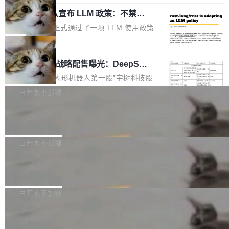
起事故，其中四起与 AI/Copilot 服务相关。 Git
象：Recursive Language Model（RLM）和 C
配、功耗与稳定性调优、兼容性测评及统一互联
Hub 员工 kdaigle 在 HN 讨论中贴出了一组数
Rust 项目团队宣布 LLM 政策：不禁
ontinual Harness。在 ARC-AGI 3 基准测试
等内容展开系统讲解和实战交流，帮助企业进一
止，但你要承认哪些代码不是你写的
据：2025 年全年 10 亿次 commit。现在，每周
上，Prime Agent + Opus 5 的组合达到了 95.
Rust 语言项目正式通过了一项 LLM 使用政策，
步了解开源鸿蒙在智能...
2.75 亿次，全年预计 140 亿次。GitHub...
5% RHAE Best@1，超过了 ARC 报告的人类专
覆盖 rust-lang/rust 单一仓库的代码贡献。这不
局
家基线 95.4%。 不是又一个 coding agent 包装
是项目级别的官方立场，目前由五个团队采纳，
器 Prime Agent 的架构和市面上大多数 coding
宇树科技 IPO 战略配售曝光：DeepSe
但它可能是主流开源项目中关于 AI 辅助贡献最
ek 获配 93.3 万股，锁定 36 个月
agent 有本质区别。大多数 agent harness 的设
细致的一份规则。 政策的核心只有一句话：LLM
8月6日晚间，“人形机器人第一股”宇树科技股份
计是基于早期模型的能力—...
可以用来分析、提炼、审阅、建议，但不能用来
有限公司披露IPO发行价格及战略配售结果，杭
白开水不加糖
创作。 具体来说，LLM 生成的代码可以提交，
州深度求索人工智能基础技术研究有限公司（De
但必须满足五个条件：预先安排、非关键、高质
Docker 29.7.2 发布
epSeek）获配93.3399万股，按150.8元/股发行
量、充分测试、充分审查，并且必须披露。LLM
价格计算，认购金额约1.41亿元，股份锁定期为
Docker 29.7.2 现已发布，具体更新内容如下：
不得生成涉及安全性的关键变更，除非作者本身
36个月。 公告显示，本次宇树科技战略配售对
Bug fixes and enhancements 修复多次传递同
白开水不加糖
就是领域专家。即使如此，政策也"强烈不建
象主要包括长期投资机构、与公司业务具有战略
一环境变量时，docker service create和docker
议"这么做。 对于不披露的情况，审核者可以直
合作关系或长期合作愿景的大型企业、科创板保
Apache Fluss 毕业成为顶级项目
service update会发生 panic 的问题。docker/cl
接关闭 PR，无需解释。 政策作者 Jynn Ne...
荐人跟投子公司，以及公司高级管理人员和核心
i#7145 修复了 Docker Engine 29.7.0 中引入的
今年 7 月，Apache Fluss 的毕业提案在 Apach
员工参与设立的专项资产管理计划。其中，Dee
一个回归问题，该问题导致拉取镜像时会拒绝包
e 孵化器项目管理委员会（IPMC）投票中获得
白开水不加糖
pSeek作为与宇树科技具备战略合作关系的企
含绝对 hardlink 目标的镜像（此类镜像由某些镜
全票通过，随后获 Apache 软件基金会董事会批
业，获配股份数量占本次发行数量的2.31%。 除
像构建工具生成）。moby/moby#53305 修复了
马斯克 AI 百科项目 Grokipedia 被曝数
准。今天，Apache 软件基金会正式宣布 Apach
DeepSeek外，腾讯旗下上海启善投资有限公司
月未更新
Docker Engine 29.7.0 中引入的一个回归问
e Fluss 孵化毕业，成为 Apache 顶级项目（TL