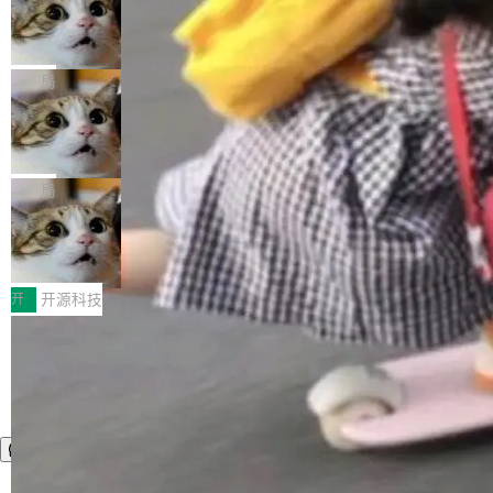
nt智能测试系统入选AI测试领域代表产品。对CI
Cloudflare 开源内部企业 AI 平台 Clou
（sum type）。但他说清楚了一件事：这不是类
dflare OS
O而言，这提示了一个转变：AI测试正在从效率
型系统的学术体操，是日常编码的思维方式。 文
Cloudflare 发布了一个开源项目 Cloudflare O
工具升级为企业的质量基础设施。 CIO面对的新
章从一个简单的例子切入。一个网站的深色主题
S。如果你只看官方博客，你会觉得这是又一
局
现实 过去两年，CIO们的焦虑清单上多了两项：
设置，如果用布尔值 + 可空字段来表示——bool
个"AI 知识库 + 聊天机器人"——每个大厂都在
一是如何让大模型和智能体应用安全地从PoC走
ean 表示是否可切换，nullable 的默认模式、浅
Deno 团队开源 Celld，可自托管的分
做，没什么新鲜的。 但 Kenton Varda 在 Twitte
向生产，二是如何让测试团队跟得上AI应用...
布式 Durable Objects
色方案、深色方案——会产生大量无意义的组
r 上把事情说清楚了： 今天我们发布了 Cloudfla
Ryan Dahl 领导的 Deno 团队推出了最新开源项
合。方案缺了、配置冲突了、全 null 了。要知道
re OS，一个带连接器的聊天机器人，跟其他所
目 Celld，一个能在自己机器上运行 Cloudflare
局
哪些组合有效，作者说，你得靠"文档、校验、或
有科技公司做的一样。只不过，实际上它不一
Workers 和 Durable Objects 的守护进程。 设
者部落知识"。 换个写法。Rust 的 enum，两个
样。这是 Sandstorm.io 的重制版，我十年前的
鲁大师7月新机性能/流畅/AI榜：vivo夺
计思路很直接：每个对象是一个独立的 SQLite
变体：Switchable...
性能、流畅双第一，三星Galaxy Z系列
那个创业公司。不同的是，这次它构建在 Cloudf
数据库，按名称寻址，复制到你自己的 S3 兼容
2026年7月的手机市场，由于存储等硬件成本暴
新折叠缺席
lare Workers 上——我花了九年时间搭建的平台
存储库里。节点之间只通过这个存储库协调——
增，手机厂商的日子也不好过啊，新机速度明显
开
开源科技
——并且深度集成了 AI。这基本上是我十年秘密
没有控制平面，没有共识协议。每个对象自带一
放缓，因此硝烟味淡了许多。新机参数规格除开
计划的顶峰。 十年前，Ken...
个小型数据库，应用天然按分片构建，单个数据
高价的三星折叠（三星Galaxy Z Fold8 Ultra / Z
库的竞争和爆炸半径问题在设计层面就被消除
Fold8 / Z Flip8）外，其余要么是中低端机器，
了。 闲置的 cell 会休眠到几乎不占资源。当 cel
例如iQOO Z11i、REDMI Note 17、REDMI No
l 迁移或唤醒时，新宿主从 S3 恢复 SQLite 数据
te 17 Pro、OPPO K15，要么是vivo X300 E这
库继续执行。存储库是持久化的唯一真相...
样的次旗舰。 Galaxy Z Fold8 Ultra / Z Fold8 /
Z Flip8三款折叠屏新机均在7月22日发布，且全