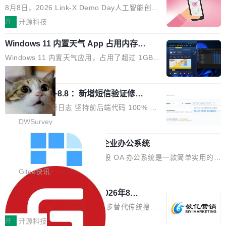
与产业迭代提速
段。按这个时间线，最早可能在 2026 年底或 2
HTTP/2 网络框架，要么闭源，要么底层建立在
8月8日，2026 Link-X Demo Day人工智能创新
027 年初发布。 这个节点很微妙。Anthropic 刚
Netty 之上，真正自研的 Java 实现几乎没有。
项目展在北京中关村举办。本次活动由星连资
开
开源科技
在 5 月发布了 Mythos 5...
wastnet 是一款完全自研、零第三方依赖的轻量
本、华清普智AI孵化器主办，汇聚近2000名产
级 Java 网络应用框架，核心基于 JDK 原生 NI
Windows 11 内置天气 App 占用内存超
业、学术、投资人士，集中展出近百项覆盖AI芯
过 1GB
O 构建 Reactor 多路复用模型，不依赖 Netty、
片、算力、模型、应用全链条创新项目，聚焦AI
Windows 11 内置天气应用，占用了超过 1GB
Tomcat 等任何第三方网络库。其 HTTP/2 协议
技术产业化落地与资本对接，呈现当前国内AI前
内存。 Notebookcheck 的测试发现这个数字
局
栈从 HPACK、Huffman 到 ALPN 均为自主实
沿技术突破与商业化最新进展。 活动围绕AI学术
时，反复确认了多次。不是 100MB，不是 500
现，在基准测试中与 Un...
研究与产业落地融合展开多维度研讨。星连资本
调问更新7.26~8.8 ：新增短信验证修
MB，是 1 个 G。一个显示天气的应用。 Windo
改，考试能力升级
创始合伙人张鸣晨表示，AI产业化是长期产融结
ws 内置应用臃肿早就是老话题了，但一款天气
DWSurvey 更新日志 坚持前后端代码 100% 开
合过程，早期优质技术项目需持续资本与产业资
应用占用内存就超过 1G 还是过于离谱——问题
源助力企业建设自主可控的问卷调研系统 官网地
DWSurvey
源赋能，助力创新从概念走向落地。现场青年学
出在 WebView2。微软的天气 App 本质上是一
址www.diaowen.net ➔ 源码下载Gitee 仓库 ➔
者、产业专家、投资人围绕AI前沿技术瓶颈、行
个嵌在 Edge WebView 里的网页。它不是一个
勾股 OA v6.0.2 已经发布，企业办公系统
本次更新新增短信验证修改已答问卷功能，提升
业固有认知重构等议题展开跨界对话，聚焦行业
「应用」，它是一个运行在浏览器引擎里的网
答卷安全性；同时升级考试能力，完善填空题判
勾股 OA v6.0.2 已经发布。 勾股 OA 办公系统是一款简单实用的开
真实痛点与突破方向...
页，外面套了一层 Windows 的壳。 WebView2
分、防切屏等功能体验，并优化多项产品细节，
源的企业办公系统。系统集成了系统设置、附件管理、人事管理、
Gitee快讯
本身就是个内存大户。它加载了完整的 Edge 渲
提升整体使用体验。 新增功能 01. 新增验证手
行政管理、消息管理、资产管理、企业公告、知识网盘、审批流程
染引擎，包括 JavaScript 引擎...
942亿赛道如何选对伙伴？2026年8月G
机号后查看、修改已答问卷功能 02. 新增填空题
设置、办公审批、工作计划、工作汇报、工作日志、日常办公、财
EO公司推荐
判分功能 03. 添加协作管理员支持树形结构选择
务管理、客户管理、合同管理、项目管理、任务管理等功能模块。
当DeepSeek、豆包等大模型逐步替代传统搜索
体验优化与修复 •页面与体验优化 优化工作台首
系统简约，易于功能扩展，方便二次开发，可以用来做日常 OA，C
成为用户获取信息的主要入口,品牌竞争的逻辑变
开
开源科技