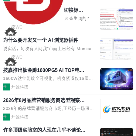
页 UI 展示效果，提升页面使用体验。 优化防切
RM，ERP，业务管理等系统。 勾股OA6.0.2版本主要是对勾股OA
了:不再是争抢关键词排名,而是想办法进入AI脱
屏提醒规则，调整为每次切屏均触发提示，提升
任意网页划词 AI 问答：不用切换标签页
6第一个大版本发布的部分功能细节优化和bug问题修复的版本，具
口而出的那个答案。"GEO公司推荐"这个搜索词
考试规范性。 优化登录状...
的效率秘诀
体更新日志如下： 1、补全新版本的各个审批类型的审批单导出
背后,折射的是企业面对新兴服务赛道时的集体困
看英文技术文档的时候，你是怎么查生词的？ 我
2、优化各个审核反确认审批的逻辑，使...
惑——该信谁、看什么、怎么选。 据易观分析
猜大多数人的流程是：选中单词 → Ctrl+C → 切
席WC
《中国GEO市场产业图谱》数据,2026年中国GE
到翻译标签页 → Ctrl+V → 看翻译 → 切回原
O行业规模预计达942亿元,同比增长169.7%。G
为什么要开发又一个 AI 浏览器插件
文。遇到不懂的代码片段，再切到 ChatGPT 问
artner同期预测,传统搜索引擎访问量年内将下滑
一下。来回切换几次，思路早断了。 今天介绍的
说实话，每次有人问我"市面上已经有 Monica、
25%,AI载体流量占比突破40%;埃森哲2025年中
开源 Chrome 扩展 AI Helper，有一个划词浮动
Sider、Copilot for Chrome 这些 AI 浏览器插件
席WC
国消费者调研则指出,37%的用户在有明确购买需
工具栏功能，能让你在任意网页选中文本就直接
了，你为什么还要再做一个"，我都觉得这个问题
求时倾向于先问AI。几组数据指向一致:GEO已
用 AI，完全不用切换标签页。 划词工具栏是什
技嘉推出钛金雕1600PG5 AI TOP电
问得好。 因为我自己也是从用户变成开发者的。
从营销"加分项"变成品牌在AI时...
源：为发烧级主机与本地AI算力打造旗
么 安装 AI Helper 后，在任意网页选中文本，选
现有产品的天花板 我用过不少 AI 浏览器插件。
1600W钛金能效全可视化，机身紧凑仅16厘米
舰供电方案
区旁边会自动浮现一个工具栏： 工具 功能 典型
刚开始觉得都挺好——选中一段文字，弹出解
继2026台北电脑展首度亮相后，技嘉科技近日正
开
开源科技
场景 AI 搜索 联网搜索相关信息 看到陌生概念，
释；写邮件时帮你润色；看英文网页给你翻译摘
式发布钛金雕1600PG5 AI TOP电源。这款高端
想快速了解背景 解释 让 AI 解释选中文本 读到
要。但用久了你会发现，它们本质上都是同一类
2026年8月品牌营销服务商选型观察：
电源专为发烧级DIY主机与本地AI算力平台打
费解...
从流量思维到品牌资产思维的范式转移
东西：一个带网页上下文的聊天框。 它们能读取
造，整机长度仅16厘米，提供1600W额定功率
2026年的品牌营销服务商市场,正经历一场深刻
页面的文本，然后把文本丢给大模型，再返回一
与80PLUS钛金能效；支持ATX 3.1与PCIe 5.1
的价值重构。全球全案品牌代理机构市场从2025
开
开源科技
段回答。仅此而已。 这当然有用，但总觉得差点
规范，结合服务器级元件、完善供电线材与内置
年的83.1亿美元增长至2026年的86.6亿美元,年
意思。比如我在一个后台管理系统里，需要填50
实时LCD监控屏，可充分满足当下高阶PC主机
许多顶级实验室的人现在几乎不读论文
复合增长率达5.44%,预计2032年将突破120亿美