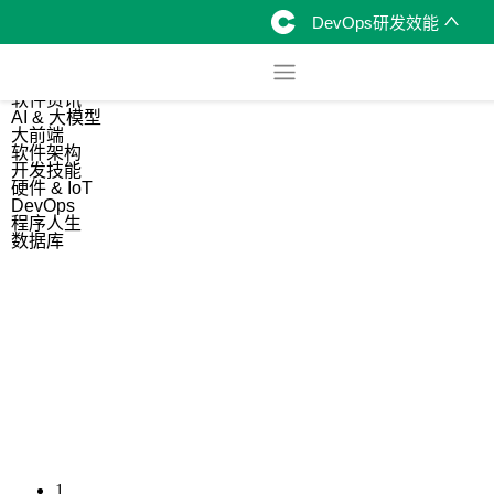
DevOps研发效能
综合
开源资讯
软件资讯
AI & 大模型
大前端
软件架构
开发技能
硬件 & IoT
DevOps
程序人生
数据库
1