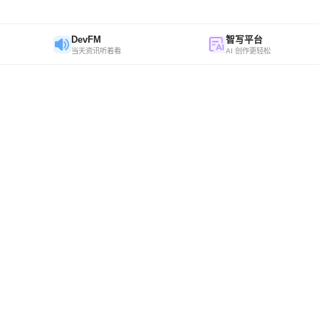
DevFM
智写平台
当天资讯听着看
AI 创作更轻松