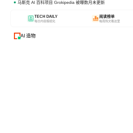
马斯克 AI 百科项目 Grokipedia 被曝数月未更新
TECH DAILY
阅读榜单
每日内容报纸化
每周热文看这里
AI 造物