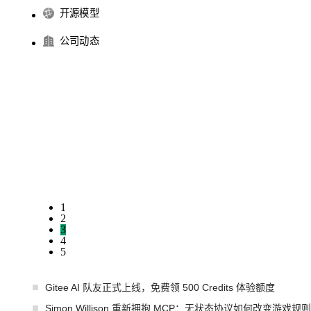
开源模型
公司动态
1
2
3
4
5
Gitee AI 队友正式上线，免费领 500 Credits 体验额度
Simon Willison 重新拥抱 MCP：无状态协议如何改变游戏规则