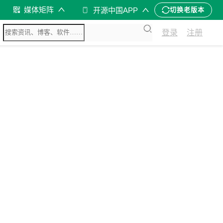
媒体矩阵
开源中国APP
切换老版本
登录
注册