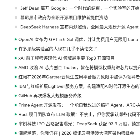
Jeff Dean 离开 Google：一个时代的结束，一个实验室的开始
慕尼黑市政府为全职开源项目维护者提供资助
DeepSeek Harness 宣布内测邀请，全网最大规模开源 Age
OpenAI 宣布为 GPT-5.6 Sol 调优，并让免费用户无限用 Luna
许多顶级实验室的人现在几乎不读论文了
xAI 前工程师评现代 AI 领域最重要 Top3 开源项目
AMD 收购 AI 芯片创企 Taalas，旨在将模型权重刻进芯片以
红帽在2026年Gartner云原生应用平台魔力象限中被评为领导者
IBM与红帽扩展Lightwell服务方案，构建适配AI时代开源生
GitHub 再次爆发大规模服务降级
Prime Agent 开源发布：一个能自我改进的编程 Agent，ARC-
Rust 项目团队宣布 LLM 政策：不禁止，但你要承认哪些代码
宇树科技 IPO 战略配售曝光：DeepSeek 获配 93.3 万股，锁定
潮起潮落，你我仍在 | 2026 腾讯云粤港澳大湾区架构师峰会