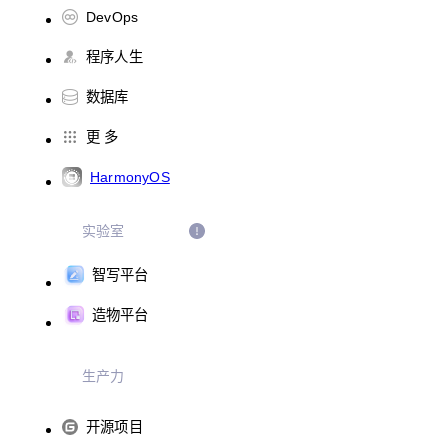
DevOps
程序人生
数据库
更 多
HarmonyOS
实验室
智写平台
造物平台
生产力
开源项目