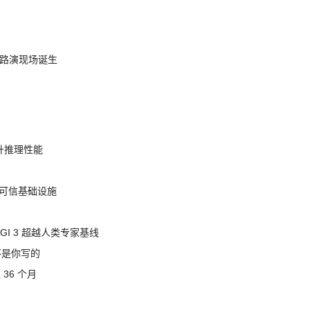
nt 路演现场诞生
提升推理性能
态的可信基础设施
AGI 3 超越人类专家基线
不是你写的
 36 个月