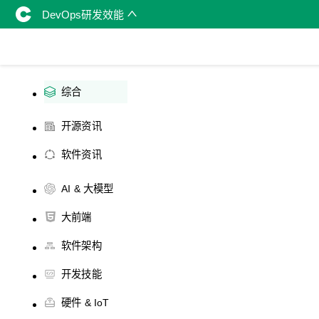
DevOps研发效能
综合
开源资讯
软件资讯
AI & 大模型
大前端
软件架构
开发技能
硬件 & IoT