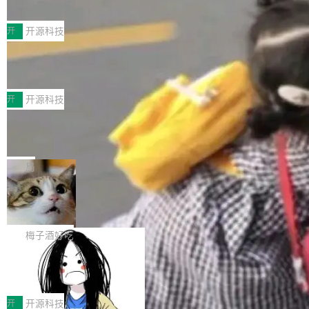
典型案例
计算节点间多种内存类型的高性能通信。 UCL-
近日，工信部科技司公示《2025人工智能应用典
MPComm将作为一种传输引擎接入Mooncake T
型案例入选名单》，深信服“面向企业研发场景的
开
开源科技
ENT，实现零拷贝传输性能提升30%、非零拷贝
开源 AI 编程平台 CoStrict 应用”凭借卓越的技术
传输性能最高提升5倍。UCL-MPComm底层基
深信服AI算力网关入选工信部人工智能
创新与落地成效成功入选。 全链路私有化部署，
应用典型案例！
于自研UCL-Engine通信引擎，后续腾讯网平将
助力企业AI研发安全落地 当前，越来越多企业已
前不久，工业和信息化部正式发布《2025年人工
持续开源更多基于UCL-Engine的高性能通信组
经开始引入 AI Coding 工具，通过调用公有云模
智能应用典型案例名单》，集中展示人工智能在
开
开源科技
件。 腾讯网平团队在UCL-MPComm中实现了一
型或企业内部部署模型提升研发效率。但随着 AI
各领域的应用成果，覆盖技术底座、行业赋能、
个独立于业务线程的全局通信引擎（Engine），
Jeff Dean 离开 Google：一个时代的结
Coding 从个人辅助工具逐步走向团队级、组织
产品应用、支撑保障、专题等五大方向。深信服
并实...
束，一个实验室的开始
级应用，企业在规模化落地过程中，对安全性、
AI算力网关（AI创新平台）成功入选！ 随着各行
Google 员工编号 20。MapReduce 作者之一。
可控性和代码质量提出了更高要求。 首先是数据
各业的Agent走向规模化建设，算力构成形态逐
Bigtable 作者之一。TensorFlow 的作者之一。
局
安全与合规要求。对于大多数普通研发场景，公
渐丰富，用户关注的重点也在发生变化：不只是
Gemini 的架构师。Google 首席科学家。 Jeff D
有云模型能够满足快速试用和效率提升的需求。
🔥 SolonCode v2026.8.4 发布：界面
让AI用起来，还要进一步看清混合算力时代下，
ean 在 Google 工作了 27 年后，宣布离职。 他
但对于金融、能源、医疗等对数据安全要求较...
字体可调、22 种语言、记忆搜索增强
Token花在哪里、算力是否被充分利用，以及持
不是一个人走。一同离开的还有 Sanjay Ghema
打开终端就能上岗的全中文编码智能体，这一轮
续增长的AI成本该如何优化。 深信服AI算力网关
wat（Google 员工编号 23，Jeff Dean 二十多
把「看得清、用母语、记得住」三件事一次补
梅子酒好吃
正是围绕这些实际问题，从Token治理和成本治
年的编程搭档，MapReduce 和 Bigtable 的共同
齐。 SolonCode 是什么 SolonCode 是杭州无
理两个方面，让用户的每一份算力都看得清、管
作者）、Quoc Le（Google 大脑核心成员，Se
让“代码语义理解”深度释放AI Coding
耳科技研发的企业级终端编码智能体——一位全
得住、用得稳、省得下、更安全！ 一、从现在开
价值潜能：华为云码道（CodeArts）
q2Seq 和 DocAI 的共同发明人）以及 Oriol Vin
中文驱动的数字员工，自主理解需求、规划步
一、代码仓深度理解技术的作用与价值 在软件工
始，Token使用一目...
代码仓技术解析
yals（Gemini 联合负责人，AlphaSta...
骤、编写代码。不挑模型、不挑平台，curl 一行
程实践中，代码仓是企业核心知识资产的主要载
开
开源科技