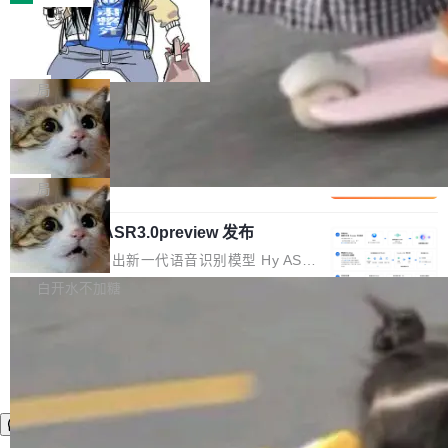
装完即用。 开源地址：Gitee · GitCode · GitHu
体。企业级代码仓库通常包含数十万乃至数百万
b 安装 支持 Java 8+（8~26）、macOS / Linu
一条“删库”命令跑 17 小时，算法工程
个文件，其规模远超单次模型调用可承载的上下
师删光 89TB 数据只为干私活
x / Windows / Harmony PC。 # macOS / Linu
文窗口。随着项目规模的持续扩张与代码历史的
最高人民检察院8月4日公布了一起案件：北京一
x / Harmony PC curl -fsSL https://solon.noea
不断累积，代码仓中的模块关系、接口契约、业
名90后算法工程师王某，为了给自己接的私活腾
局
r.org/solon...
务逻辑等关键信息往往分散于数十乃至数百个文
服务器空间，删光了公司AI游戏部门的全部核心
件之中，形成高度复杂的知识关联网络。传统的
Cloudflare 分享推理优化实践：KV ca
数据。 王某2024年1月入职东城区某科技公司AI
che 量化 + 权重压缩，吞吐量提升 4
代码检索手段（如关键词匹配、目录遍历）仅能
短剧部门，有互联网大厂背景。在公司内部架构
Kimi 和 GLM 是当前最强的大模型系列之一，但
1%，成本降 30%
在语法层面完成文本定位，难以触及代码的语义
调整期间，部门三次通知全员将数据从A集群迁
它们有一个共同的问题：太吃显存了。月之暗面
局
内涵与结构关联，导致开发者使用代码智能体在
移到B集群，王某都回复了"收到"。 他没有迁移
的 Kimi K 系列和智谱的 GLM 都是长上下文、M
理解大规模代码仓时面临显著"代码仓理解"瓶
数据。2024年9月3日下午4点，他使用此前登录
腾讯混元 Hy ASR3.0preview 发布
oE 架构的大模型，好用到让人上瘾，但 GPU 显
颈。 代码仓深度理解服务（以下简称" CodeBas
的账号密码进入A集群，输入了一条被程序员圈
存永远不够用。 Cloudflare 的 Workers AI 团队
腾讯混元正式推出新一代语音识别模型 Hy ASR
e深度理解服务"）是华为云码道（CodeA...
称为"删库跑路"的命令——最高管理员权限、无
一直在跑这些模型的推理。他们在官方博客上发
3.0preview。基于最新一代大语言模型 Hy3 的
白开水不加糖
需确认、强制递归删除。17个小时后，运维人员
了一篇技术文章，详细拆解了三种让大模型在 G
语言理解能力，以及融合了高精度语音识别与深
发现异常并中止进程时，89TB数据已经没了。
PU 上跑得更省、更快的技术手段——KV cache
度语义理解能力，实现了语音识别能力的全面升
删掉的是AI游戏部门的全部开发文件，包括公司
量化、模型权重压缩、以及共享 KV cache 的完
级。 根据介绍，Hy ASR3.0preview 目标在于：
自研的多个文生3D和...
整性保护。效果是：吞吐量提升 41%，每 token
让语音识别不再只是听清，而是真正听懂。通过
成本降低 30%，精度不变。 FP8 省的不仅是显
先理解你的语境和意图，再把准确的文字直接给
存 KV cache 是推理时最吃显...
到你。从“逐字转写、单点优化”演进为“理解语