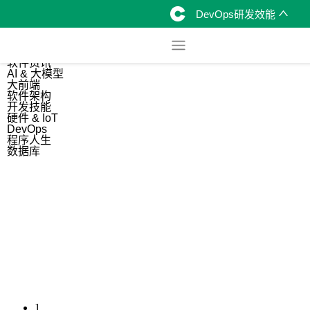
DevOps研发效能
综合
开源资讯
软件资讯
AI & 大模型
大前端
软件架构
开发技能
硬件 & IoT
DevOps
程序人生
数据库
1