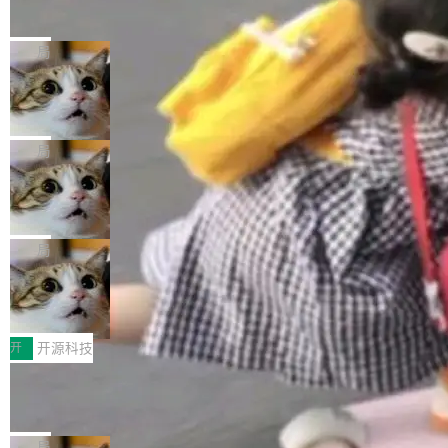
的帖子在 Reddit 火了
式”为主题，直面AI从实验室走向规模化产业落地
有一种东西，一旦用过就回不去了。Alex Fedos
的核心质量命题。会上，《2026智能研发生产力
eev 管它叫"软件设计的基石"。 他说的东西不新
局
工具选型手册》发布，Testin云测的Testin XAge
鲜——代数数据类型（ADT），尤其是和类型
nt智能测试系统入选AI测试领域代表产品。对CI
Cloudflare 开源内部企业 AI 平台 Clou
（sum type）。但他说清楚了一件事：这不是类
dflare OS
O而言，这提示了一个转变：AI测试正在从效率
型系统的学术体操，是日常编码的思维方式。 文
Cloudflare 发布了一个开源项目 Cloudflare O
工具升级为企业的质量基础设施。 CIO面对的新
章从一个简单的例子切入。一个网站的深色主题
S。如果你只看官方博客，你会觉得这是又一
局
现实 过去两年，CIO们的焦虑清单上多了两项：
设置，如果用布尔值 + 可空字段来表示——bool
个"AI 知识库 + 聊天机器人"——每个大厂都在
一是如何让大模型和智能体应用安全地从PoC走
ean 表示是否可切换，nullable 的默认模式、浅
Deno 团队开源 Celld，可自托管的分
做，没什么新鲜的。 但 Kenton Varda 在 Twitte
向生产，二是如何让测试团队跟得上AI应用...
布式 Durable Objects
色方案、深色方案——会产生大量无意义的组
r 上把事情说清楚了： 今天我们发布了 Cloudfla
Ryan Dahl 领导的 Deno 团队推出了最新开源项
合。方案缺了、配置冲突了、全 null 了。要知道
re OS，一个带连接器的聊天机器人，跟其他所
目 Celld，一个能在自己机器上运行 Cloudflare
局
哪些组合有效，作者说，你得靠"文档、校验、或
有科技公司做的一样。只不过，实际上它不一
Workers 和 Durable Objects 的守护进程。 设
者部落知识"。 换个写法。Rust 的 enum，两个
鲁大师7月新机性能/流畅/AI榜：vivo夺
样。这是 Sandstorm.io 的重制版，我十年前的
计思路很直接：每个对象是一个独立的 SQLite
变体：Switchable...
性能、流畅双第一，三星Galaxy Z系列
那个创业公司。不同的是，这次它构建在 Cloudf
数据库，按名称寻址，复制到你自己的 S3 兼容
2026年7月的手机市场，由于存储等硬件成本暴
新折叠缺席
lare Workers 上——我花了九年时间搭建的平台
存储库里。节点之间只通过这个存储库协调——
增，手机厂商的日子也不好过啊，新机速度明显
开
开源科技
——并且深度集成了 AI。这基本上是我十年秘密
没有控制平面，没有共识协议。每个对象自带一
放缓，因此硝烟味淡了许多。新机参数规格除开
计划的顶峰。 十年前，Ken...
Zed 推出 DeltaDB，一个记录 commit
个小型数据库，应用天然按分片构建，单个数据
高价的三星折叠（三星Galaxy Z Fold8 Ultra / Z
之间所有操作的版本控制系统
库的竞争和爆炸半径问题在设计层面就被消除
Fold8 / Z Flip8）外，其余要么是中低端机器，
Zed 编辑器团队发布了新项目——DeltaDB，一
了。 闲置的 cell 会休眠到几乎不占资源。当 cel
例如iQOO Z11i、REDMI Note 17、REDMI No
个在 git commit 之间记录每一次编辑操作的版
局