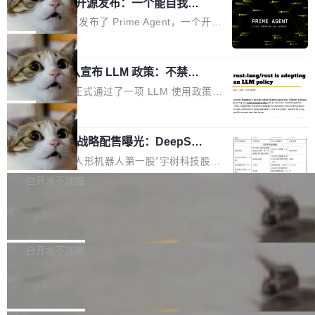
（OHDD：OpenHarmony Hardware Develope
Prime Agent 开源发布：一个能自我改
障无法工作。Pages、Copilot code review、C
进的编程 Agent，ARC-AGI 3 超越人类
r Day）将在杭州启航。活动面向智能硬件产业
opilot coding agent 全部受影响。从检测到完全
Prime Intellect 发布了 Prime Agent，一个开源
专家基线
链企业和开发者，邀请行业专家与资深技术顾
恢复，大约 12 小时。 这是 2026 年 8 月的第六
的编程 Agent Harness，核心设计围绕两个抽
局
问，围绕开源鸿蒙技术能力、设备适配、芯片适
起事故，其中四起与 AI/Copilot 服务相关。 Git
象：Recursive Language Model（RLM）和 C
配、功耗与稳定性调优、兼容性测评及统一互联
Hub 员工 kdaigle 在 HN 讨论中贴出了一组数
Rust 项目团队宣布 LLM 政策：不禁
ontinual Harness。在 ARC-AGI 3 基准测试
等内容展开系统讲解和实战交流，帮助企业进一
止，但你要承认哪些代码不是你写的
据：2025 年全年 10 亿次 commit。现在，每周
上，Prime Agent + Opus 5 的组合达到了 95.
Rust 语言项目正式通过了一项 LLM 使用政策，
步了解开源鸿蒙在智能...
2.75 亿次，全年预计 140 亿次。GitHub...
5% RHAE Best@1，超过了 ARC 报告的人类专
覆盖 rust-lang/rust 单一仓库的代码贡献。这不
局
家基线 95.4%。 不是又一个 coding agent 包装
是项目级别的官方立场，目前由五个团队采纳，
器 Prime Agent 的架构和市面上大多数 coding
宇树科技 IPO 战略配售曝光：DeepSe
但它可能是主流开源项目中关于 AI 辅助贡献最
ek 获配 93.3 万股，锁定 36 个月
agent 有本质区别。大多数 agent harness 的设
细致的一份规则。 政策的核心只有一句话：LLM
8月6日晚间，“人形机器人第一股”宇树科技股份
计是基于早期模型的能力—...
可以用来分析、提炼、审阅、建议，但不能用来
有限公司披露IPO发行价格及战略配售结果，杭
白开水不加糖
创作。 具体来说，LLM 生成的代码可以提交，
州深度求索人工智能基础技术研究有限公司（De
但必须满足五个条件：预先安排、非关键、高质
Docker 29.7.2 发布
epSeek）获配93.3399万股，按150.8元/股发行
量、充分测试、充分审查，并且必须披露。LLM
价格计算，认购金额约1.41亿元，股份锁定期为
Docker 29.7.2 现已发布，具体更新内容如下：
不得生成涉及安全性的关键变更，除非作者本身
36个月。 公告显示，本次宇树科技战略配售对
Bug fixes and enhancements 修复多次传递同
白开水不加糖
就是领域专家。即使如此，政策也"强烈不建
象主要包括长期投资机构、与公司业务具有战略
一环境变量时，docker service create和docker
议"这么做。 对于不披露的情况，审核者可以直
Apache Fluss 毕业成为顶级项目
合作关系或长期合作愿景的大型企业、科创板保
service update会发生 panic 的问题。docker/cl
接关闭 PR，无需解释。 政策作者 Jynn Ne...
荐人跟投子公司，以及公司高级管理人员和核心
i#7145 修复了 Docker Engine 29.7.0 中引入的
今年 7 月，Apache Fluss 的毕业提案在 Apach
员工参与设立的专项资产管理计划。其中，Dee