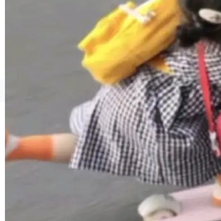
境、兼容场景、一键直出”。 Hy ASR 3.0 previe
w 不要求标准普通话，方言识别覆盖粤语、吴语
等 10 大方言片区和 20 余个二级小片区。在开
源评测集中，Hy ASR 3.0 preview 在多语种的
WER（...
©OSCHINA(OSChina.NET)
京ICP备2025119063号