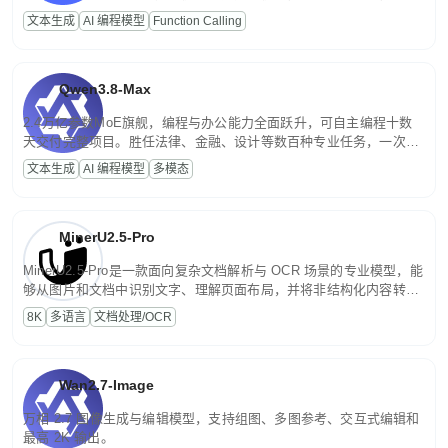
高并发、轻量化任务，适合日常对话、内容创作、基础 RAG、批量
文本生成
AI 编程模型
Function Calling
文案处理等普惠刚需场景。
Qwen3.8-Max
2.4万亿参数MoE旗舰，编程与办公能力全面跃升，可自主编程十数
天交付完整项目。胜任法律、金融、设计等数百种专业任务，一次对
话端到端交付生产级成果。原生视觉理解贯穿规划、执行与验证全流
文本生成
AI 编程模型
多模态
程，支持超长文档与长视频的深度语义解析。长程任务中自主规划与
闭环迭代，持续进化。
MinerU2.5-Pro
MinerU2.5-Pro是一款面向复杂文档解析与 OCR 场景的专业模型，能
够从图片和文档中识别文字、理解页面布局，并将非结构化内容转换
为便于存储、检索和二次处理的结构化结果。
8K
多语言
文档处理/OCR
Wan2.7-Image
万相 2.7 图像生成与编辑模型，支持组图、多图参考、交互式编辑和
最高 2K 输出。