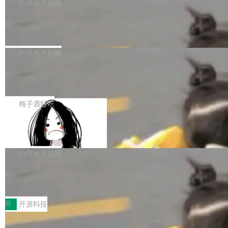
一个回归问题，该问题导致拉取镜像时会拒绝包
e 孵化器项目管理委员会（IPMC）投票中获得
白开水不加糖
pSeek作为与宇树科技具备战略合作关系的企
含绝对 hardlink 目标的镜像（此类镜像由某些镜
全票通过，随后获 Apache 软件基金会董事会批
业，获配股份数量占本次发行数量的2.31%。 除
马斯克 AI 百科项目 Grokipedia 被曝数
像构建工具生成）。moby/moby#53305 修复了
准。今天，Apache 软件基金会正式宣布 Apach
DeepSeek外，腾讯旗下上海启善投资有限公司
月未更新
Docker Engine 29.7.0 中引入的一个回归问
e Fluss 孵化毕业，成为 Apache 顶级项目（TL
埃隆·马斯克推出的AI百科项目 Grokipedia 被曝
获配9...
题，该问题可能导致在旧版 Linux 内核...
P）！这一里程碑不仅标志着 Fluss 迈入新的发
长期停止内容更新，未能实现其作为“AI版维基百
白开水不加糖
展阶段，也将进一步推动流式存储、实时湖仓与
科”替代品的目标。 据 Lawfare 最新调查，自今
AI 数据基础加速融合，为实时数据基础设施的发
Solon I18n：三种解析器，零样板代码
年4月以来，Grokipedia 页面更新功能基本停
展开启新的篇章。
滞，过去三个月内没有任何条目完成更新，用户
如果你在 Spring Boot 里做过国际化，流程大概
提交的编辑请求也长期处于待处理状态。 Groki
是这样的：配 MessageSource 的 Bean、写 R
梅子酒好吃
pedia 于去年底上线，定位为由人工智能生成内
eloadableResourceBundleMessageSource、
容的百科平台，被马斯克视为传统众包百科网站
Apache Doris 4.1 全面增强 Iceberg：
声明 LocaleResolver、注册 LocaleChangeInt
支持 UPDATE、MERGE INTO 与 Iceb
维基百科的替代方案。Lawfare 调查发现，无论
erceptor…五六步之后才能看到第一行翻译文
Apache Doris 4.1 要补齐的，正是缺失的那一
erg V3
热门页面还是低关注度页面，均未出现近期更
本。 Solon 换了个方式。整个 i18n 模块围绕三
半。在已有查询能力的基础上，Doris 进一步支
白开水不加糖
新，相关问题并非局限于特定领域，而是在不同
个解析器、一个注解、一个工具类展开——没有
持了 UPDATE、DELETE、MERGE INTO 等数
主题和访问量页面中普遍存在。 调查人员最初认
XML、没有拦截器注册、没有样板配置。 资源
Testin XAgent：CIO智能测试落地指南
据修改操作、完整的表结构管理与分区演进，以
为，Grokipedia可能只是限...
文件的约定 把文件放到 resources/i18n/ 下： r
及 rewrite_data_files、expire_snapshots 等日
7月30日，TiD2026质量竞争力大会在北京中关
esources/i18n/messages.properties ...
常维护操作，并完整支持 Iceberg V3 格式。
村国家自主创新示范区会议中心开幕。本届大会
开
开源科技
由中关村智联软件服务业质量创新联盟主办，以
让非法状态不可表示：一篇关于 ADT
“智构可信·质创未来——AI原生时代的质量新范