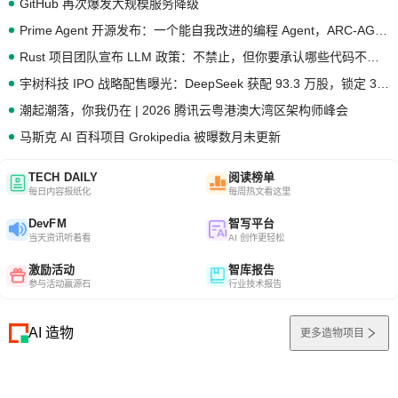
GitHub 再次爆发大规模服务降级
Prime Agent 开源发布：一个能自我改进的编程 Agent，ARC-AGI 3 超越人类专家基线
Rust 项目团队宣布 LLM 政策：不禁止，但你要承认哪些代码不是你写的
宇树科技 IPO 战略配售曝光：DeepSeek 获配 93.3 万股，锁定 36 个月
潮起潮落，你我仍在 | 2026 腾讯云粤港澳大湾区架构师峰会
马斯克 AI 百科项目 Grokipedia 被曝数月未更新
TECH DAILY
阅读榜单
每日内容报纸化
每周热文看这里
DevFM
智写平台
当天资讯听着看
AI 创作更轻松
激励活动
智库报告
参与活动赢源石
行业技术报告
AI 造物
更多造物项目