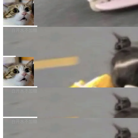
l 迁移或唤醒时，新宿主从 S3 恢复 SQLite 数据
te 17 Pro、OPPO K15，要么是vivo X300 E这
本控制系统。目前处于 Early Access 阶段。 De
库继续执行。存储库是持久化的唯一真相...
样的次旗舰。 Galaxy Z Fold8 Ultra / Z Fold8 /
SpaceXAI 单季资本开支达 183 亿美元
ltaDB 的核心思路直接写在 landing page 最显
Z Flip8三款折叠屏新机均在7月22日发布，且全
眼的位置：「Software is made between com
根据风险投资人Tomer Tunguz 博客（VC 分
部搭载骁龙8 Elite Gen5 for Galaxy，它们本该
mits」——软件是在 commit 之间写出来的。git
析）披露的最新分析与第二季度业绩报告，Spac
白开水不加糖
是7月性...
只记录了你提交的最终状态，但真正的工作过程
eXAI在上个季度的总资本支出飙升至183.7亿美
——打字、删改、试错、agent 对话——都在 co
Meta 发布终端编程 Agent“Muse Cod
元。其中，绝大部分资金被直接用于 AI 领域，
e” 和 Muse Spark 1.2 模型
mmit 之间的空隙里丢失了。 DeltaDB 要做的就
金额高达158.3亿美元，这一单项投入已经逼近
Meta 今天发布了两款 AI 产品：Muse Code，
是把这段空隙补上。 回退到任何一次编辑：Delt
微软同期总资本开支的四成。 与亚马逊、Alpha
一个在终端里运行的编程 agent；Muse Spark
局
aDB 捕获 commit 之间的每一次操作，...
bet、微软以及 Meta 等传统科技巨头相比，Spa
1.2，驱动这个 agent 的新模型。一句话概括：
ceXAI的资金消耗速度尤为引人瞩目。然而，支
美团开源 LoHoSearch，用知识图谱校
你可以用 curl -fsSL https://dev.meta.ai/install.
准 AI 能力认知
撑庞大支出的资金来源却呈现出截然不同的面
sh | bash 安装一个能在大项目里自动规划、写
机器出题的前提，是让机器拥有全局视野。整个
貌。数据显示，微软和 Meta 主要依托充沛的经
代码、验证结果的 AI 终端工具。 据介绍，Muse
构建流程可以分为四个环节：建图 → 控制难度
白开水不加糖
营现金流来覆盖资本开支，其资本支出覆盖率分
Code 是 Meta 的编程 agent 产品。它和市场上
→ 质量把关 → 数据概览。
别达到155% 和106%;而SpaceXAI的经营现金
已有的终端编程 agent 在设计理念上有几个明显
腾讯开源 UCL-MPComm 通信库
流仅能覆盖资本开支的12...
的差异点。 异步后台 agent：Muse Code 有一
腾讯网平团队宣布开源了 UCL-MPComm 通信
个主 agent 循环，外加一组后台 agent。这些后
库，并将作为transport接入Mooncake TENT。
白开水不加糖
台 agent...
该通信库针对AI Memory池化场景的数据传输需
CoStrict入选工信部2025人工智能应用
求进行了深度优化，能够实现数据中心内大规模