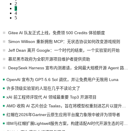
2
3
4
5
Gitee AI 队友正式上线，免费领 500 Credits 体验额度
Simon Willison 重新拥抱 MCP：无状态协议如何改变游戏规则
Jeff Dean 离开 Google：一个时代的结束，一个实验室的开始
慕尼黑市政府为全职开源项目维护者提供资助
DeepSeek Harness 宣布内测邀请，全网最大规模开源 Agent 路演现场诞生
OpenAI 宣布为 GPT-5.6 Sol 调优，并让免费用户无限用 Luna
许多顶级实验室的人现在几乎不读论文了
xAI 前工程师评现代 AI 领域最重要 Top3 开源项目
AMD 收购 AI 芯片创企 Taalas，旨在将模型权重刻进芯片以提升推理性能
红帽在2026年Gartner云原生应用平台魔力象限中被评为领导者
IBM与红帽扩展Lightwell服务方案，构建适配AI时代开源生态的可信基础设施