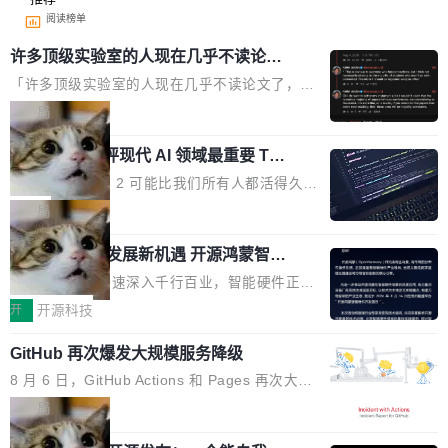
阅读榜单
许多顶级实验室的人现在几乎不读论文
了
「许多顶级实验室的人现在几乎不读论文了，而
且他们认为 ICLR/ICML/NeurIPS 充斥着大量过
局
度宣传和欺诈。」 OpenAI 研究员 Keller Jorda
xAI 前工程师评现代 AI 领域最重要 Top
n 这条推文引发了广泛讨论。他不是在说风凉
3 开源项目
话，他是说出了一个圈内人尽皆知但很少公开捅
Flash Attention 2 可能比我们所有人都活得久。
破的事实。 Jordan 随后补充了一句软化声明：
这句话不是来自某个技术博客，而是出自 Hieu
局
「我不认为这些会议上大部分论文都在过度宣传
Pham 的一条推文。Hieu Pham 是谁？他是 xAI
或造假。问题是，作为读者，如果你筛选出那些
共商智能硬件发展新机遇 开源鸿蒙智能
的早期工程师之一，在 Grok 训练基础设施团队
硬件开发者日杭州站即将举行
看起来最令人兴奋的论文，那它们大部分都是过
工作过。近日他在 X 上发了一条帖子，列出了他
随着万物智联加速深入千行百业，智能硬件正从
度宣传的。」 这才是真正的痛点。不是所有论文
认为现代 AI 领域最重要的三个开源项目。 第一
单点设备迈向智能化、网联化、协同化发展。作
开
开源科技
都有问题，是最吸引眼球的那批论文最有问题。
个名字毫无悬念：Flash Attention 2。 Hieu 的
为面向全场景、跨终端的分布式操作系统，开源
他引用的帖子来自 Mathew Shen，一位 ICLR 2
理由很具体。FA 系列不需要解释，但 FA2 是他
GitHub 再次爆发大规模服务降级
鸿蒙通过统一技术底座和分布式能力，为不同类
026 的读者：「看了篇 ...
认为最重要的一个——复杂度恰到好处，刚好能
型智能设备的开发、连接与互联提供关键支撑，
8 月 6 日，GitHub Actions 和 Pages 再次大规
驱动你去学 CuTe，但还没被那些"邪恶的" Hopp
也为产业链企业探索产品创新与商业增长打开新
模服务降级，Actions 完全不可用超过 5 小时，
局
er++ 优化所淹没，足够容易修改和适配。 更关
的空间。 8月14日，开源鸿蒙智能硬件开发者日
webhook 停发，连自托管 runner 也因调度层故
键的是 FA2 的持久性...