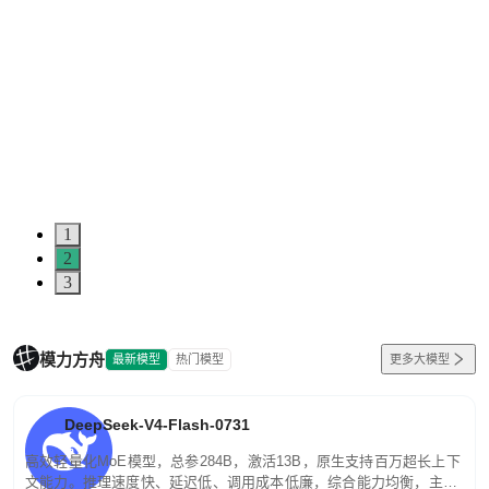
1
2
3
模力方舟
最新模型
热门模型
更多大模型
DeepSeek-V4-Flash-0731
高效轻量化MoE模型，总参284B，激活13B，原生支持百万超长上下
文能力。推理速度快、延迟低、调用成本低廉，综合能力均衡，主打