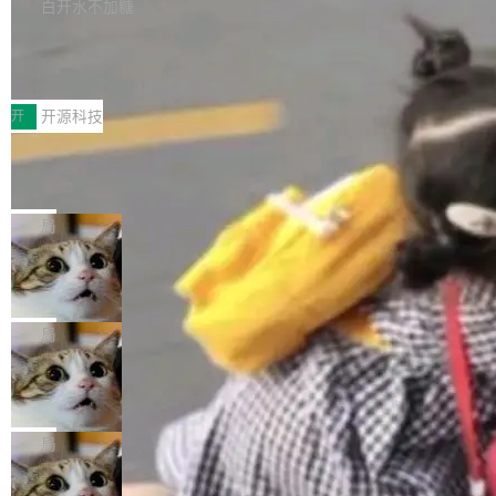
本。 Solon 换了个方式。整个 i18n 模块围绕三
半。在已有查询能力的基础上，Doris 进一步支
白开水不加糖
新，相关问题并非局限于特定领域，而是在不同
个解析器、一个注解、一个工具类展开——没有
持了 UPDATE、DELETE、MERGE INTO 等数
主题和访问量页面中普遍存在。 调查人员最初认
Testin XAgent：CIO智能测试落地指南
XML、没有拦截器注册、没有样板配置。 资源
据修改操作、完整的表结构管理与分区演进，以
为，Grokipedia可能只是限...
文件的约定 把文件放到 resources/i18n/ 下： r
及 rewrite_data_files、expire_snapshots 等日
7月30日，TiD2026质量竞争力大会在北京中关
esources/i18n/messages.properties ...
常维护操作，并完整支持 Iceberg V3 格式。
村国家自主创新示范区会议中心开幕。本届大会
开
开源科技
由中关村智联软件服务业质量创新联盟主办，以
让非法状态不可表示：一篇关于 ADT
“智构可信·质创未来——AI原生时代的质量新范
的帖子在 Reddit 火了
式”为主题，直面AI从实验室走向规模化产业落地
有一种东西，一旦用过就回不去了。Alex Fedos
的核心质量命题。会上，《2026智能研发生产力
eev 管它叫"软件设计的基石"。 他说的东西不新
局
工具选型手册》发布，Testin云测的Testin XAge
鲜——代数数据类型（ADT），尤其是和类型
nt智能测试系统入选AI测试领域代表产品。对CI
Cloudflare 开源内部企业 AI 平台 Clou
（sum type）。但他说清楚了一件事：这不是类
dflare OS
O而言，这提示了一个转变：AI测试正在从效率
型系统的学术体操，是日常编码的思维方式。 文
Cloudflare 发布了一个开源项目 Cloudflare O
工具升级为企业的质量基础设施。 CIO面对的新
章从一个简单的例子切入。一个网站的深色主题
S。如果你只看官方博客，你会觉得这是又一
局
现实 过去两年，CIO们的焦虑清单上多了两项：
设置，如果用布尔值 + 可空字段来表示——bool
个"AI 知识库 + 聊天机器人"——每个大厂都在
一是如何让大模型和智能体应用安全地从PoC走
ean 表示是否可切换，nullable 的默认模式、浅
Deno 团队开源 Celld，可自托管的分
做，没什么新鲜的。 但 Kenton Varda 在 Twitte
向生产，二是如何让测试团队跟得上AI应用...
布式 Durable Objects
色方案、深色方案——会产生大量无意义的组
r 上把事情说清楚了： 今天我们发布了 Cloudfla
Ryan Dahl 领导的 Deno 团队推出了最新开源项
合。方案缺了、配置冲突了、全 null 了。要知道
re OS，一个带连接器的聊天机器人，跟其他所
目 Celld，一个能在自己机器上运行 Cloudflare
局
哪些组合有效，作者说，你得靠"文档、校验、或
有科技公司做的一样。只不过，实际上它不一
Workers 和 Durable Objects 的守护进程。 设
者部落知识"。 换个写法。Rust 的 enum，两个
样。这是 Sandstorm.io 的重制版，我十年前的
鲁大师7月新机性能/流畅/AI榜：vivo夺
计思路很直接：每个对象是一个独立的 SQLite