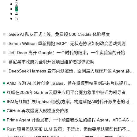
2
3
4
5
Gitee AI 队友正式上线，免费领 500 Credits 体验额度
Simon Willison 重新拥抱 MCP：无状态协议如何改变游戏规则
Jeff Dean 离开 Google：一个时代的结束，一个实验室的开始
慕尼黑市政府为全职开源项目维护者提供资助
DeepSeek Harness 宣布内测邀请，全网最大规模开源 Agent 路演现场诞生
AMD 收购 AI 芯片创企 Taalas，旨在将模型权重刻进芯片以提升推理性能
红帽在2026年Gartner云原生应用平台魔力象限中被评为领导者
IBM与红帽扩展Lightwell服务方案，构建适配AI时代开源生态的可信基础设施
GitHub 再次爆发大规模服务降级
Prime Agent 开源发布：一个能自我改进的编程 Agent，ARC-AGI 3 超越人类专家基线
Rust 项目团队宣布 LLM 政策：不禁止，但你要承认哪些代码不是你写的