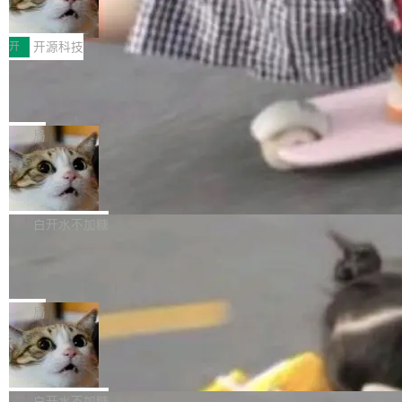
变体：Switchable...
性能、流畅双第一，三星Galaxy Z系列
那个创业公司。不同的是，这次它构建在 Cloudf
数据库，按名称寻址，复制到你自己的 S3 兼容
2026年7月的手机市场，由于存储等硬件成本暴
新折叠缺席
lare Workers 上——我花了九年时间搭建的平台
存储库里。节点之间只通过这个存储库协调——
增，手机厂商的日子也不好过啊，新机速度明显
开
开源科技
——并且深度集成了 AI。这基本上是我十年秘密
没有控制平面，没有共识协议。每个对象自带一
放缓，因此硝烟味淡了许多。新机参数规格除开
计划的顶峰。 十年前，Ken...
个小型数据库，应用天然按分片构建，单个数据
Zed 推出 DeltaDB，一个记录 commit
高价的三星折叠（三星Galaxy Z Fold8 Ultra / Z
之间所有操作的版本控制系统
库的竞争和爆炸半径问题在设计层面就被消除
Fold8 / Z Flip8）外，其余要么是中低端机器，
Zed 编辑器团队发布了新项目——DeltaDB，一
了。 闲置的 cell 会休眠到几乎不占资源。当 cel
例如iQOO Z11i、REDMI Note 17、REDMI No
个在 git commit 之间记录每一次编辑操作的版
局
l 迁移或唤醒时，新宿主从 S3 恢复 SQLite 数据
te 17 Pro、OPPO K15，要么是vivo X300 E这
本控制系统。目前处于 Early Access 阶段。 De
库继续执行。存储库是持久化的唯一真相...
样的次旗舰。 Galaxy Z Fold8 Ultra / Z Fold8 /
SpaceXAI 单季资本开支达 183 亿美元
ltaDB 的核心思路直接写在 landing page 最显
Z Flip8三款折叠屏新机均在7月22日发布，且全
眼的位置：「Software is made between com
根据风险投资人Tomer Tunguz 博客（VC 分
部搭载骁龙8 Elite Gen5 for Galaxy，它们本该
mits」——软件是在 commit 之间写出来的。git
析）披露的最新分析与第二季度业绩报告，Spac
白开水不加糖
是7月性...
只记录了你提交的最终状态，但真正的工作过程
eXAI在上个季度的总资本支出飙升至183.7亿美
Meta 发布终端编程 Agent“Muse Cod
——打字、删改、试错、agent 对话——都在 co
元。其中，绝大部分资金被直接用于 AI 领域，
e” 和 Muse Spark 1.2 模型
mmit 之间的空隙里丢失了。 DeltaDB 要做的就
金额高达158.3亿美元，这一单项投入已经逼近
Meta 今天发布了两款 AI 产品：Muse Code，
是把这段空隙补上。 回退到任何一次编辑：Delt
微软同期总资本开支的四成。 与亚马逊、Alpha
一个在终端里运行的编程 agent；Muse Spark
局
aDB 捕获 commit 之间的每一次操作，...
bet、微软以及 Meta 等传统科技巨头相比，Spa
1.2，驱动这个 agent 的新模型。一句话概括：
美团开源 LoHoSearch，用知识图谱校
ceXAI的资金消耗速度尤为引人瞩目。然而，支
你可以用 curl -fsSL https://dev.meta.ai/install.
准 AI 能力认知
撑庞大支出的资金来源却呈现出截然不同的面
sh | bash 安装一个能在大项目里自动规划、写
机器出题的前提，是让机器拥有全局视野。整个
貌。数据显示，微软和 Meta 主要依托充沛的经
代码、验证结果的 AI 终端工具。 据介绍，Muse
构建流程可以分为四个环节：建图 → 控制难度
白开水不加糖