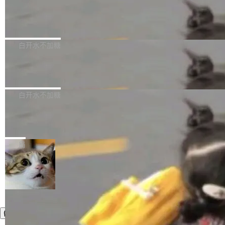
需确认、强制递归删除。17个小时后，运维人员
了一篇技术文章，详细拆解了三种让大模型在 G
语言理解能力，以及融合了高精度语音识别与深
发现异常并中止进程时，89TB数据已经没了。
PU 上跑得更省、更快的技术手段——KV cache
Pale Moon 34.3.2 发布，苍月浏览器
度语义理解能力，实现了语音识别能力的全面升
删掉的是AI游戏部门的全部开发文件，包括公司
量化、模型权重压缩、以及共享 KV cache 的完
级。 根据介绍，Hy ASR3.0preview 目标在于：
Pale Moon 34.3.2 现已发布，这是一个安全更
自研的多个文生3D和...
整性保护。效果是：吞吐量提升 41%，每 token
让语音识别不再只是听清，而是真正听懂。通过
新和少量网页兼容性修复版本。 Changes/fixe
白开水不加糖
成本降低 30%，精度不变。 FP8 省的不仅是显
先理解你的语境和意图，再把准确的文字直接给
s： 实现了URL.Parse()便捷功能 对浏览器内部
存 KV cache 是推理时最吃显...
到你。从“逐字转写、单点优化”演进为“理解语
PostgreSQL 18/19 新特性深度解读
函数添加了多项边界检查，以避免潜在的越界访
境、兼容场景、一键直出”。 Hy ASR 3.0 previe
问、下溢和溢出。（DiD） 修复了加载和解析内
演讲者分享了一个有趣的实践：面对 PG 18 已
w 不要求标准普通话，方言识别覆盖粤语、吴语
容提供的字体时出现的几个问题 为避免音频加
发布的 Release Notes，他利用 AI 工具（如 Co
白开水不加糖
等 10 大方言片区和 20 余个二级小片区。在开
载、处理和播放过程中可能出现的一系列错误，
pilot）对数千条 commit 日志进行自动分析，先
源评测集中，Hy ASR 3.0 preview 在多语种的
对音频采样频率设定了下限 采样率低于 8kHz
慕尼黑市政府为全职开源项目维护者提
让模型总结出三十余条潜在特性，再逐条要求生
WER（...
供资助
（通常被认为是 "telephone"/"walkie-talkie" 音
成详细解释和代码校验，最终筛选出对用户体感
"在过去大约 10 年的大部分时间里，libexpat 的
质的最低采样率）的音频格式将被拒绝 修复了 C
最强的若干项。对于尚未正式发版的 PG 19，则
维护工作一直与我的日常工作、家务、社交生活
局
SS 圆角虚线样式中可能存在的问题 如果表单中
通过拉取过去一年内（从 PG 18 Beta1 时间点
和休闲娱乐竞争时间。" 这是 libexpat 维护者 S
的图像元素不在同一个子树中，则它们将不再关
至今）的所有 commit，同样交由 AI 分析提炼。
ebastian Pipping 写在博客里的话。8 月 4 日，
联 加...
经过人工复核，准确度令人满意。这一方法也为
他宣布了一个新消息：从 2026 年 8 月 1 日起，
社区爱好者提供了高效跟踪新版本的思路。
他可以全职维护 libexpat 了，最长 6 个月。发
工资的是慕尼黑市政府。 libexpat 是一个 C99
编写的流式 XML 解析器，MIT 许可证。和 libx