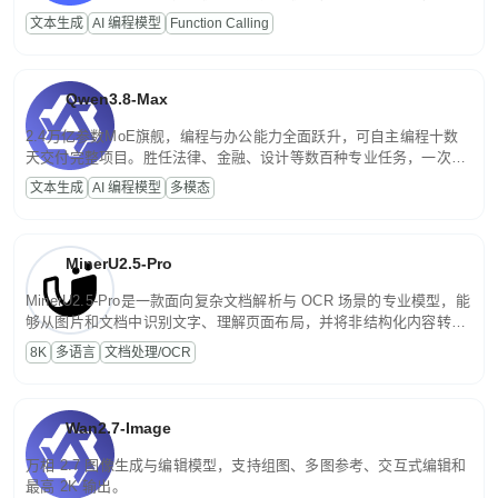
高并发、轻量化任务，适合日常对话、内容创作、基础 RAG、批量
文本生成
AI 编程模型
Function Calling
文案处理等普惠刚需场景。
Qwen3.8-Max
2.4万亿参数MoE旗舰，编程与办公能力全面跃升，可自主编程十数
天交付完整项目。胜任法律、金融、设计等数百种专业任务，一次对
话端到端交付生产级成果。原生视觉理解贯穿规划、执行与验证全流
文本生成
AI 编程模型
多模态
程，支持超长文档与长视频的深度语义解析。长程任务中自主规划与
闭环迭代，持续进化。
MinerU2.5-Pro
MinerU2.5-Pro是一款面向复杂文档解析与 OCR 场景的专业模型，能
够从图片和文档中识别文字、理解页面布局，并将非结构化内容转换
为便于存储、检索和二次处理的结构化结果。
8K
多语言
文档处理/OCR
Wan2.7-Image
万相 2.7 图像生成与编辑模型，支持组图、多图参考、交互式编辑和
最高 2K 输出。