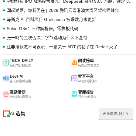
宇树科技 IPO 战略配售曝光：DeepSeek 获配 93.3 万股，锁定 36 个月
潮起潮落，你我仍在 | 2026 腾讯云粤港澳大湾区架构师峰会
马斯克 AI 百科项目 Grokipedia 被曝数月未更新
Solon I18n：三种解析器，零样板代码
张一鸣的三次否决：字节跳动为什么不蒸馏
让非法状态不可表示：一篇关于 ADT 的帖子在 Reddit 火了
TECH DAILY
阅读榜单
每日内容报纸化
每周热文看这里
DevFM
智写平台
当天资讯听着看
AI 创作更轻松
激励活动
智库报告
参与活动赢源石
行业技术报告
AI 造物
更多造物项目