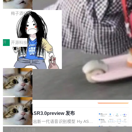
但对于金融、能源、医疗等对数据安全要求较...
字体可调、22 种语言、记忆搜索增强
Token花在哪里、算力是否被充分利用，以及持
不是一个人走。一同离开的还有 Sanjay Ghema
打开终端就能上岗的全中文编码智能体，这一轮
续增长的AI成本该如何优化。 深信服AI算力网关
wat（Google 员工编号 23，Jeff Dean 二十多
把「看得清、用母语、记得住」三件事一次补
梅子酒好吃
正是围绕这些实际问题，从Token治理和成本治
年的编程搭档，MapReduce 和 Bigtable 的共同
齐。 SolonCode 是什么 SolonCode 是杭州无
理两个方面，让用户的每一份算力都看得清、管
作者）、Quoc Le（Google 大脑核心成员，Se
让“代码语义理解”深度释放AI Coding
耳科技研发的企业级终端编码智能体——一位全
得住、用得稳、省得下、更安全！ 一、从现在开
价值潜能：华为云码道（CodeArts）
q2Seq 和 DocAI 的共同发明人）以及 Oriol Vin
中文驱动的数字员工，自主理解需求、规划步
一、代码仓深度理解技术的作用与价值 在软件工
始，Token使用一目...
代码仓技术解析
yals（Gemini 联合负责人，AlphaSta...
骤、编写代码。不挑模型、不挑平台，curl 一行
程实践中，代码仓是企业核心知识资产的主要载
开
开源科技
装完即用。 开源地址：Gitee · GitCode · GitHu
体。企业级代码仓库通常包含数十万乃至数百万
一条“删库”命令跑 17 小时，算法工程
b 安装 支持 Java 8+（8~26）、macOS / Linu
个文件，其规模远超单次模型调用可承载的上下
师删光 89TB 数据只为干私活
x / Windows / Harmony PC。 # macOS / Linu
文窗口。随着项目规模的持续扩张与代码历史的
最高人民检察院8月4日公布了一起案件：北京一
x / Harmony PC curl -fsSL https://solon.noea
不断累积，代码仓中的模块关系、接口契约、业
名90后算法工程师王某，为了给自己接的私活腾
局
r.org/solon...
务逻辑等关键信息往往分散于数十乃至数百个文
服务器空间，删光了公司AI游戏部门的全部核心
Cloudflare 分享推理优化实践：KV ca
件之中，形成高度复杂的知识关联网络。传统的
数据。 王某2024年1月入职东城区某科技公司AI
che 量化 + 权重压缩，吞吐量提升 4
代码检索手段（如关键词匹配、目录遍历）仅能
短剧部门，有互联网大厂背景。在公司内部架构
Kimi 和 GLM 是当前最强的大模型系列之一，但
1%，成本降 30%
在语法层面完成文本定位，难以触及代码的语义
调整期间，部门三次通知全员将数据从A集群迁
它们有一个共同的问题：太吃显存了。月之暗面
局
内涵与结构关联，导致开发者使用代码智能体在
移到B集群，王某都回复了"收到"。 他没有迁移
的 Kimi K 系列和智谱的 GLM 都是长上下文、M
理解大规模代码仓时面临显著"代码仓理解"瓶
数据。2024年9月3日下午4点，他使用此前登录
腾讯混元 Hy ASR3.0preview 发布
oE 架构的大模型，好用到让人上瘾，但 GPU 显
颈。 代码仓深度理解服务（以下简称" CodeBas
的账号密码进入A集群，输入了一条被程序员圈
存永远不够用。 Cloudflare 的 Workers AI 团队
腾讯混元正式推出新一代语音识别模型 Hy ASR
e深度理解服务"）是华为云码道（CodeA...
称为"删库跑路"的命令——最高管理员权限、无
一直在跑这些模型的推理。他们在官方博客上发
3.0preview。基于最新一代大语言模型 Hy3 的
白开水不加糖