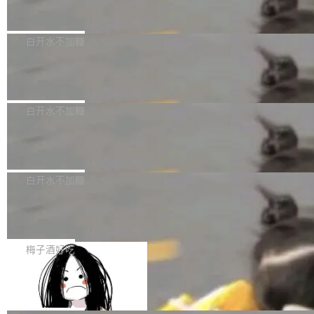
但必须满足五个条件：预先安排、非关键、高质
Docker 29.7.2 发布
epSeek）获配93.3399万股，按150.8元/股发行
量、充分测试、充分审查，并且必须披露。LLM
价格计算，认购金额约1.41亿元，股份锁定期为
Docker 29.7.2 现已发布，具体更新内容如下：
不得生成涉及安全性的关键变更，除非作者本身
36个月。 公告显示，本次宇树科技战略配售对
Bug fixes and enhancements 修复多次传递同
白开水不加糖
就是领域专家。即使如此，政策也"强烈不建
象主要包括长期投资机构、与公司业务具有战略
一环境变量时，docker service create和docker
议"这么做。 对于不披露的情况，审核者可以直
合作关系或长期合作愿景的大型企业、科创板保
Apache Fluss 毕业成为顶级项目
service update会发生 panic 的问题。docker/cl
接关闭 PR，无需解释。 政策作者 Jynn Ne...
荐人跟投子公司，以及公司高级管理人员和核心
i#7145 修复了 Docker Engine 29.7.0 中引入的
今年 7 月，Apache Fluss 的毕业提案在 Apach
员工参与设立的专项资产管理计划。其中，Dee
一个回归问题，该问题导致拉取镜像时会拒绝包
e 孵化器项目管理委员会（IPMC）投票中获得
白开水不加糖
pSeek作为与宇树科技具备战略合作关系的企
含绝对 hardlink 目标的镜像（此类镜像由某些镜
全票通过，随后获 Apache 软件基金会董事会批
业，获配股份数量占本次发行数量的2.31%。 除
像构建工具生成）。moby/moby#53305 修复了
马斯克 AI 百科项目 Grokipedia 被曝数
准。今天，Apache 软件基金会正式宣布 Apach
DeepSeek外，腾讯旗下上海启善投资有限公司
月未更新
Docker Engine 29.7.0 中引入的一个回归问
e Fluss 孵化毕业，成为 Apache 顶级项目（TL
埃隆·马斯克推出的AI百科项目 Grokipedia 被曝
获配9...
题，该问题可能导致在旧版 Linux 内核...
P）！这一里程碑不仅标志着 Fluss 迈入新的发
长期停止内容更新，未能实现其作为“AI版维基百
白开水不加糖
展阶段，也将进一步推动流式存储、实时湖仓与
科”替代品的目标。 据 Lawfare 最新调查，自今
AI 数据基础加速融合，为实时数据基础设施的发
Solon I18n：三种解析器，零样板代码
年4月以来，Grokipedia 页面更新功能基本停
展开启新的篇章。
滞，过去三个月内没有任何条目完成更新，用户
如果你在 Spring Boot 里做过国际化，流程大概
提交的编辑请求也长期处于待处理状态。 Groki
是这样的：配 MessageSource 的 Bean、写 R
梅子酒好吃
pedia 于去年底上线，定位为由人工智能生成内
eloadableResourceBundleMessageSource、
Apache Doris 4.1 全面增强 Iceberg：
容的百科平台，被马斯克视为传统众包百科网站
声明 LocaleResolver、注册 LocaleChangeInt
支持 UPDATE、MERGE INTO 与 Iceb
维基百科的替代方案。Lawfare 调查发现，无论
erceptor…五六步之后才能看到第一行翻译文
Apache Doris 4.1 要补齐的，正是缺失的那一
erg V3
热门页面还是低关注度页面，均未出现近期更