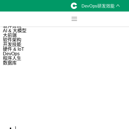
DevOps研发效能
综合
开源资讯
软件资讯
AI & 大模型
大前端
软件架构
开发技能
硬件 & IoT
DevOps
程序人生
数据库
1