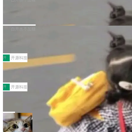
营现金流来覆盖资本开支，其资本支出覆盖率分
Code 是 Meta 的编程 agent 产品。它和市场上
→ 质量把关 → 数据概览。
别达到155% 和106%;而SpaceXAI的经营现金
已有的终端编程 agent 在设计理念上有几个明显
腾讯开源 UCL-MPComm 通信库
流仅能覆盖资本开支的12...
的差异点。 异步后台 agent：Muse Code 有一
腾讯网平团队宣布开源了 UCL-MPComm 通信
个主 agent 循环，外加一组后台 agent。这些后
库，并将作为transport接入Mooncake TENT。
白开水不加糖
台 agent...
该通信库针对AI Memory池化场景的数据传输需
CoStrict入选工信部2025人工智能应用
求进行了深度优化，能够实现数据中心内大规模
典型案例
计算节点间多种内存类型的高性能通信。 UCL-
近日，工信部科技司公示《2025人工智能应用典
MPComm将作为一种传输引擎接入Mooncake T
型案例入选名单》，深信服“面向企业研发场景的
开
开源科技
ENT，实现零拷贝传输性能提升30%、非零拷贝
开源 AI 编程平台 CoStrict 应用”凭借卓越的技术
传输性能最高提升5倍。UCL-MPComm底层基
深信服AI算力网关入选工信部人工智能
创新与落地成效成功入选。 全链路私有化部署，
应用典型案例！
于自研UCL-Engine通信引擎，后续腾讯网平将
助力企业AI研发安全落地 当前，越来越多企业已
前不久，工业和信息化部正式发布《2025年人工
持续开源更多基于UCL-Engine的高性能通信组
经开始引入 AI Coding 工具，通过调用公有云模
智能应用典型案例名单》，集中展示人工智能在
开
开源科技
件。 腾讯网平团队在UCL-MPComm中实现了一
型或企业内部部署模型提升研发效率。但随着 AI
各领域的应用成果，覆盖技术底座、行业赋能、
个独立于业务线程的全局通信引擎（Engine），
Coding 从个人辅助工具逐步走向团队级、组织
Jeff Dean 离开 Google：一个时代的结
产品应用、支撑保障、专题等五大方向。深信服
并实...
束，一个实验室的开始
级应用，企业在规模化落地过程中，对安全性、
AI算力网关（AI创新平台）成功入选！ 随着各行
Google 员工编号 20。MapReduce 作者之一。
可控性和代码质量提出了更高要求。 首先是数据
各业的Agent走向规模化建设，算力构成形态逐
Bigtable 作者之一。TensorFlow 的作者之一。
局
安全与合规要求。对于大多数普通研发场景，公
渐丰富，用户关注的重点也在发生变化：不只是
Gemini 的架构师。Google 首席科学家。 Jeff D
有云模型能够满足快速试用和效率提升的需求。
让AI用起来，还要进一步看清混合算力时代下，
🔥 SolonCode v2026.8.4 发布：界面
ean 在 Google 工作了 27 年后，宣布离职。 他