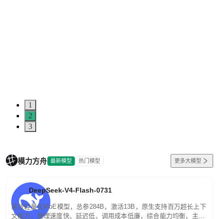
1
2
3
模力方舟
最新模型
热门模型
更多大模型
DeepSeek-V4-Flash-0731
高效轻量化MoE模型，总参284B，激活13B，原生支持百万超长上下
文能力。推理速度快、延迟低、调用成本低廉，综合能力均衡，主打