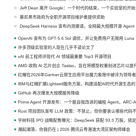
Jeff Dean 离开 Google：一个时代的结束，一个实验室的开始
慕尼黑市政府为全职开源项目维护者提供资助
DeepSeek Harness 宣布内测邀请，全网最大规模开源 Age
OpenAI 宣布为 GPT-5.6 Sol 调优，并让免费用户无限用 Luna
许多顶级实验室的人现在几乎不读论文了
xAI 前工程师评现代 AI 领域最重要 Top3 开源项目
AMD 收购 AI 芯片创企 Taalas，旨在将模型权重刻进芯片以
红帽在2026年Gartner云原生应用平台魔力象限中被评为领导者
IBM与红帽扩展Lightwell服务方案，构建适配AI时代开源生
GitHub 再次爆发大规模服务降级
Prime Agent 开源发布：一个能自我改进的编程 Agent，ARC-
Rust 项目团队宣布 LLM 政策：不禁止，但你要承认哪些代码
宇树科技 IPO 战略配售曝光：DeepSeek 获配 93.3 万股，锁定
潮起潮落，你我仍在 | 2026 腾讯云粤港澳大湾区架构师峰会