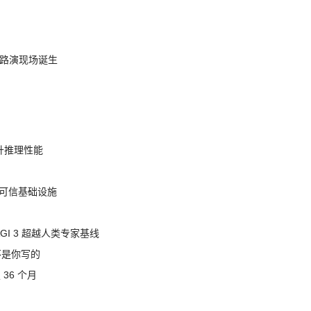
nt 路演现场诞生
提升推理性能
态的可信基础设施
AGI 3 超越人类专家基线
不是你写的
 36 个月