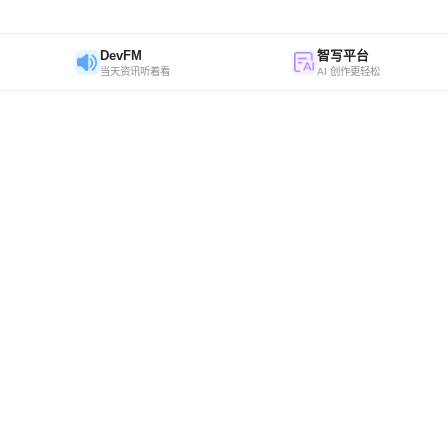
DevFM
智写平台
当天资讯听着看
AI 创作更轻松