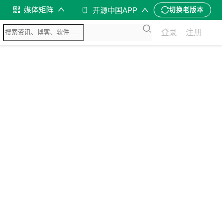
媒体矩阵
开源中国APP
切换老版本
登录
注册