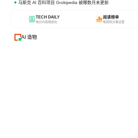
马斯克 AI 百科项目 Grokipedia 被曝数月未更新
TECH DAILY
阅读榜单
每日内容报纸化
每周热文看这里
AI 造物