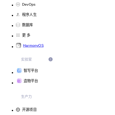
DevOps
程序人生
数据库
更 多
HarmonyOS
实验室
智写平台
造物平台
生产力
开源项目