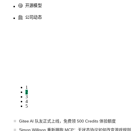
开源模型
公司动态
1
2
3
4
5
Gitee AI 队友正式上线，免费领 500 Credits 体验额度
Simon Willison 重新拥抱 MCP：无状态协议如何改变游戏规则