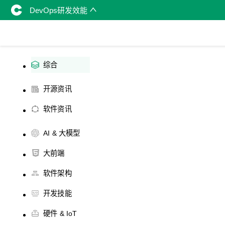
DevOps研发效能
综合
开源资讯
软件资讯
AI & 大模型
大前端
软件架构
开发技能
硬件 & IoT