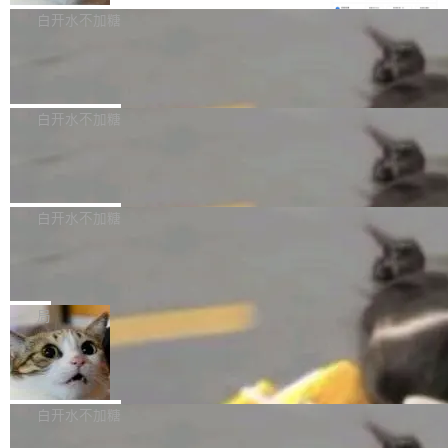
e深度理解服务"）是华为云码道（CodeA...
称为"删库跑路"的命令——最高管理员权限、无
一直在跑这些模型的推理。他们在官方博客上发
3.0preview。基于最新一代大语言模型 Hy3 的
白开水不加糖
需确认、强制递归删除。17个小时后，运维人员
了一篇技术文章，详细拆解了三种让大模型在 G
语言理解能力，以及融合了高精度语音识别与深
发现异常并中止进程时，89TB数据已经没了。
PU 上跑得更省、更快的技术手段——KV cache
Pale Moon 34.3.2 发布，苍月浏览器
度语义理解能力，实现了语音识别能力的全面升
删掉的是AI游戏部门的全部开发文件，包括公司
量化、模型权重压缩、以及共享 KV cache 的完
级。 根据介绍，Hy ASR3.0preview 目标在于：
Pale Moon 34.3.2 现已发布，这是一个安全更
自研的多个文生3D和...
整性保护。效果是：吞吐量提升 41%，每 token
让语音识别不再只是听清，而是真正听懂。通过
新和少量网页兼容性修复版本。 Changes/fixe
白开水不加糖
成本降低 30%，精度不变。 FP8 省的不仅是显
先理解你的语境和意图，再把准确的文字直接给
s： 实现了URL.Parse()便捷功能 对浏览器内部
存 KV cache 是推理时最吃显...
到你。从“逐字转写、单点优化”演进为“理解语
PostgreSQL 18/19 新特性深度解读
函数添加了多项边界检查，以避免潜在的越界访
境、兼容场景、一键直出”。 Hy ASR 3.0 previe
问、下溢和溢出。（DiD） 修复了加载和解析内
演讲者分享了一个有趣的实践：面对 PG 18 已
w 不要求标准普通话，方言识别覆盖粤语、吴语
容提供的字体时出现的几个问题 为避免音频加
发布的 Release Notes，他利用 AI 工具（如 Co
白开水不加糖
等 10 大方言片区和 20 余个二级小片区。在开
载、处理和播放过程中可能出现的一系列错误，
pilot）对数千条 commit 日志进行自动分析，先
源评测集中，Hy ASR 3.0 preview 在多语种的
慕尼黑市政府为全职开源项目维护者提
对音频采样频率设定了下限 采样率低于 8kHz
让模型总结出三十余条潜在特性，再逐条要求生
WER（...
供资助
（通常被认为是 "telephone"/"walkie-talkie" 音
成详细解释和代码校验，最终筛选出对用户体感
"在过去大约 10 年的大部分时间里，libexpat 的
质的最低采样率）的音频格式将被拒绝 修复了 C
最强的若干项。对于尚未正式发版的 PG 19，则
维护工作一直与我的日常工作、家务、社交生活
局
SS 圆角虚线样式中可能存在的问题 如果表单中
通过拉取过去一年内（从 PG 18 Beta1 时间点
和休闲娱乐竞争时间。" 这是 libexpat 维护者 S
的图像元素不在同一个子树中，则它们将不再关
Firefox 153.0.3 发布
至今）的所有 commit，同样交由 AI 分析提炼。
ebastian Pipping 写在博客里的话。8 月 4 日，
联 加...
经过人工复核，准确度令人满意。这一方法也为
他宣布了一个新消息：从 2026 年 8 月 1 日起，
Firefox 153.0.3 现已发布，具体更新内容如
社区爱好者提供了高效跟踪新版本的思路。
他可以全职维护 libexpat 了，最长 6 个月。发
下： New Smart Window 包含多项增强功能：
白开水不加糖
工资的是慕尼黑市政府。 libexpat 是一个 C99
<ul> <li>现在建议列表会显示更多结果，方便用