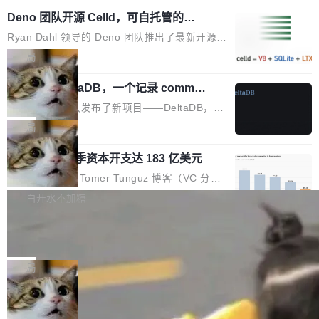
Deno 团队开源 Celld，可自托管的分
布式 Durable Objects
Ryan Dahl 领导的 Deno 团队推出了最新开源项
目 Celld，一个能在自己机器上运行 Cloudflare
局
Workers 和 Durable Objects 的守护进程。 设
Zed 推出 DeltaDB，一个记录 commit
计思路很直接：每个对象是一个独立的 SQLite
之间所有操作的版本控制系统
数据库，按名称寻址，复制到你自己的 S3 兼容
Zed 编辑器团队发布了新项目——DeltaDB，一
存储库里。节点之间只通过这个存储库协调——
个在 git commit 之间记录每一次编辑操作的版
局
没有控制平面，没有共识协议。每个对象自带一
本控制系统。目前处于 Early Access 阶段。 De
个小型数据库，应用天然按分片构建，单个数据
SpaceXAI 单季资本开支达 183 亿美元
ltaDB 的核心思路直接写在 landing page 最显
库的竞争和爆炸半径问题在设计层面就被消除
眼的位置：「Software is made between com
根据风险投资人Tomer Tunguz 博客（VC 分
了。 闲置的 cell 会休眠到几乎不占资源。当 cel
mits」——软件是在 commit 之间写出来的。git
析）披露的最新分析与第二季度业绩报告，Spac
白开水不加糖
l 迁移或唤醒时，新宿主从 S3 恢复 SQLite 数据
只记录了你提交的最终状态，但真正的工作过程
eXAI在上个季度的总资本支出飙升至183.7亿美
库继续执行。存储库是持久化的唯一真相...
——打字、删改、试错、agent 对话——都在 co
Meta 发布终端编程 Agent“Muse Cod
元。其中，绝大部分资金被直接用于 AI 领域，
e” 和 Muse Spark 1.2 模型
mmit 之间的空隙里丢失了。 DeltaDB 要做的就
金额高达158.3亿美元，这一单项投入已经逼近
Meta 今天发布了两款 AI 产品：Muse Code，
是把这段空隙补上。 回退到任何一次编辑：Delt
微软同期总资本开支的四成。 与亚马逊、Alpha
一个在终端里运行的编程 agent；Muse Spark
局
aDB 捕获 commit 之间的每一次操作，...
bet、微软以及 Meta 等传统科技巨头相比，Spa
1.2，驱动这个 agent 的新模型。一句话概括：
ceXAI的资金消耗速度尤为引人瞩目。然而，支
美团开源 LoHoSearch，用知识图谱校
你可以用 curl -fsSL https://dev.meta.ai/install.
准 AI 能力认知
撑庞大支出的资金来源却呈现出截然不同的面
sh | bash 安装一个能在大项目里自动规划、写
机器出题的前提，是让机器拥有全局视野。整个