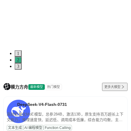
1
2
3
模力方舟
最新模型
热门模型
更多大模型
DeepSeek-V4-Flash-0731
高效轻量化MoE模型，总参284B，激活13B，原生支持百万超长上下
文能力。推理速度快、延迟低、调用成本低廉，综合能力均衡，主打
高并发、轻量化任务，适合日常对话、内容创作、基础 RAG、批量
文本生成
AI 编程模型
Function Calling
文案处理等普惠刚需场景。