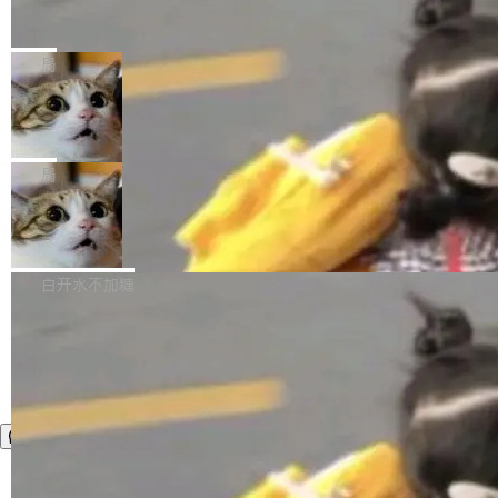
官方招聘信息中写过一条简洁有力的公式：Mod
Ubuntu 将核心系统包从 deb 转成了 s
单的模型规模升级，而是基于 SenseNova U1
nap
el + Harness = Agent。模型负责理解和推理，
的一次系统性迭代，不仅在同一架构中贯通视觉
Ubuntu 正在把又一个核心系统包从 deb 转为 s
Harness 负责把能力落到真实环境中——调用工
理解、推理、生成与编辑，还仅以 8B-MoT 的轻
nap。这次是 hwctl——一个用来检查 Ubuntu
局
具、读写文件、管理上下文、处理错误、完成闭
量大小，将能力推进到4K、更精细的真实质感、
硬件认证状态的命令行工具。 Canonical 工程师
环。崔添翼招人的标...
更复杂的视觉控制和可持续迭代编辑。 相比 U
Dario Amodei 担心新人来 Anthropic
Alan Griffiths 在邮件列表中说得很直白：「hwc
只为金钱，不为使命
1，U1.5-Lite-Preview 在以下方向上带来了显著
tl 是一个 Ubuntu 专有的包，它和它的依赖项都
顶级 AI 研究员在两家公司之间来回跳，中间只
提升： 原生支持4K图像生成； 更精细的局部纹
是 Ubuntu 专有的，不会用在其他发行版上。」
隔了几天。 Lilian Weng 上周刚宣布因健康原因
局
理、细节与真实世界质感； 更准确的中英文文字
所以 deb 版本的受众实际上为零。既然只有 Ub
离开 Thinking Machines Lab，说自己作为联合
生成与复杂版式组织； 更稳定的图...
untu 用户在用，那用 snap 打包就没什么可纠结
FFmpeg 9.0 发布
创始人的角色「太累了」。几天后，The Inform
的。 从 deb 到 snap 的迁移路径 hwctl 是 rust-
ation 就曝出她将重回 OpenAI，负责递归自我
FFmpeg 9.0 现已发布，包含多项改进。官方更
hwlib 硬件 API 库的一部分，命令行工具负责查
改进方向的研究。她是 Thinking Machines 过
新日志列出的 9.0 版本主要更新内容如下： 扩
白开水不加糖
询 Ubuntu 的硬件认证数据库。...
去一年内第四个离开的联合创始人。 这家由前
展 AMF 色彩转换器 (vf_vpp_amf) 的 HDR 功能
OpenAI CTO Mira Murati 创立的公司，连创始
MP4 muxer 中支持 LCEVC 音轨复用 Playdate
团队都留不住。 但 Thinking Machines 不是唯
视频编码器和多路复用器 添加 v360_vulkan filt
一在人才争夺战中失血的公司。六月，Google
er HE-AAC 960 解码 (DAB+) transpose_cuda
连失两员大将：Noam Shazeer 去了 Op...
filter 添加 AMF Frame Rate Converter (vf_frc
_amf) filter SMPTE 2094-50 元数据支持和直
通 ProRes RAW VideoToolbox 硬件加速器 AP
V ...