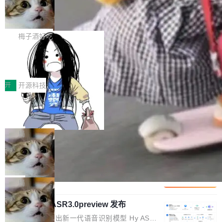
有云模型能够满足快速试用和效率提升的需求。
🔥 SolonCode v2026.8.4 发布：界面
让AI用起来，还要进一步看清混合算力时代下，
ean 在 Google 工作了 27 年后，宣布离职。 他
但对于金融、能源、医疗等对数据安全要求较...
字体可调、22 种语言、记忆搜索增强
Token花在哪里、算力是否被充分利用，以及持
不是一个人走。一同离开的还有 Sanjay Ghema
打开终端就能上岗的全中文编码智能体，这一轮
续增长的AI成本该如何优化。 深信服AI算力网关
wat（Google 员工编号 23，Jeff Dean 二十多
把「看得清、用母语、记得住」三件事一次补
梅子酒好吃
正是围绕这些实际问题，从Token治理和成本治
年的编程搭档，MapReduce 和 Bigtable 的共同
齐。 SolonCode 是什么 SolonCode 是杭州无
理两个方面，让用户的每一份算力都看得清、管
作者）、Quoc Le（Google 大脑核心成员，Se
让“代码语义理解”深度释放AI Coding
耳科技研发的企业级终端编码智能体——一位全
得住、用得稳、省得下、更安全！ 一、从现在开
价值潜能：华为云码道（CodeArts）
q2Seq 和 DocAI 的共同发明人）以及 Oriol Vin
中文驱动的数字员工，自主理解需求、规划步
一、代码仓深度理解技术的作用与价值 在软件工
始，Token使用一目...
代码仓技术解析
yals（Gemini 联合负责人，AlphaSta...
骤、编写代码。不挑模型、不挑平台，curl 一行
程实践中，代码仓是企业核心知识资产的主要载
开
开源科技
装完即用。 开源地址：Gitee · GitCode · GitHu
体。企业级代码仓库通常包含数十万乃至数百万
b 安装 支持 Java 8+（8~26）、macOS / Linu
一条“删库”命令跑 17 小时，算法工程
个文件，其规模远超单次模型调用可承载的上下
师删光 89TB 数据只为干私活
x / Windows / Harmony PC。 # macOS / Linu
文窗口。随着项目规模的持续扩张与代码历史的
最高人民检察院8月4日公布了一起案件：北京一
x / Harmony PC curl -fsSL https://solon.noea
不断累积，代码仓中的模块关系、接口契约、业
名90后算法工程师王某，为了给自己接的私活腾
局
r.org/solon...
务逻辑等关键信息往往分散于数十乃至数百个文
服务器空间，删光了公司AI游戏部门的全部核心
件之中，形成高度复杂的知识关联网络。传统的
Cloudflare 分享推理优化实践：KV ca
数据。 王某2024年1月入职东城区某科技公司AI
che 量化 + 权重压缩，吞吐量提升 4
代码检索手段（如关键词匹配、目录遍历）仅能
短剧部门，有互联网大厂背景。在公司内部架构
Kimi 和 GLM 是当前最强的大模型系列之一，但
1%，成本降 30%
在语法层面完成文本定位，难以触及代码的语义
调整期间，部门三次通知全员将数据从A集群迁
它们有一个共同的问题：太吃显存了。月之暗面
局
内涵与结构关联，导致开发者使用代码智能体在
移到B集群，王某都回复了"收到"。 他没有迁移
的 Kimi K 系列和智谱的 GLM 都是长上下文、M
理解大规模代码仓时面临显著"代码仓理解"瓶
数据。2024年9月3日下午4点，他使用此前登录
腾讯混元 Hy ASR3.0preview 发布
oE 架构的大模型，好用到让人上瘾，但 GPU 显
颈。 代码仓深度理解服务（以下简称" CodeBas
的账号密码进入A集群，输入了一条被程序员圈
存永远不够用。 Cloudflare 的 Workers AI 团队
腾讯混元正式推出新一代语音识别模型 Hy ASR