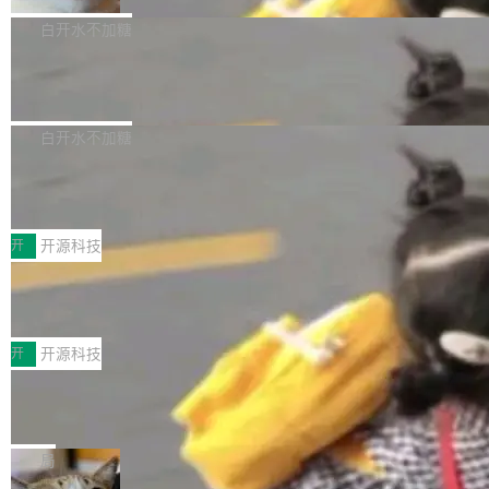
貌。数据显示，微软和 Meta 主要依托充沛的经
代码、验证结果的 AI 终端工具。 据介绍，Muse
构建流程可以分为四个环节：建图 → 控制难度
白开水不加糖
营现金流来覆盖资本开支，其资本支出覆盖率分
Code 是 Meta 的编程 agent 产品。它和市场上
→ 质量把关 → 数据概览。
别达到155% 和106%;而SpaceXAI的经营现金
已有的终端编程 agent 在设计理念上有几个明显
腾讯开源 UCL-MPComm 通信库
流仅能覆盖资本开支的12...
的差异点。 异步后台 agent：Muse Code 有一
腾讯网平团队宣布开源了 UCL-MPComm 通信
个主 agent 循环，外加一组后台 agent。这些后
库，并将作为transport接入Mooncake TENT。
白开水不加糖
台 agent...
该通信库针对AI Memory池化场景的数据传输需
CoStrict入选工信部2025人工智能应用
求进行了深度优化，能够实现数据中心内大规模
典型案例
计算节点间多种内存类型的高性能通信。 UCL-
近日，工信部科技司公示《2025人工智能应用典
MPComm将作为一种传输引擎接入Mooncake T
型案例入选名单》，深信服“面向企业研发场景的
开
开源科技
ENT，实现零拷贝传输性能提升30%、非零拷贝
开源 AI 编程平台 CoStrict 应用”凭借卓越的技术
传输性能最高提升5倍。UCL-MPComm底层基
深信服AI算力网关入选工信部人工智能
创新与落地成效成功入选。 全链路私有化部署，
应用典型案例！
于自研UCL-Engine通信引擎，后续腾讯网平将
助力企业AI研发安全落地 当前，越来越多企业已
前不久，工业和信息化部正式发布《2025年人工
持续开源更多基于UCL-Engine的高性能通信组
经开始引入 AI Coding 工具，通过调用公有云模
智能应用典型案例名单》，集中展示人工智能在
开
开源科技
件。 腾讯网平团队在UCL-MPComm中实现了一
型或企业内部部署模型提升研发效率。但随着 AI
各领域的应用成果，覆盖技术底座、行业赋能、
个独立于业务线程的全局通信引擎（Engine），
Jeff Dean 离开 Google：一个时代的结
Coding 从个人辅助工具逐步走向团队级、组织
产品应用、支撑保障、专题等五大方向。深信服
并实...
束，一个实验室的开始
级应用，企业在规模化落地过程中，对安全性、
AI算力网关（AI创新平台）成功入选！ 随着各行
Google 员工编号 20。MapReduce 作者之一。
可控性和代码质量提出了更高要求。 首先是数据
各业的Agent走向规模化建设，算力构成形态逐
Bigtable 作者之一。TensorFlow 的作者之一。
局
安全与合规要求。对于大多数普通研发场景，公
渐丰富，用户关注的重点也在发生变化：不只是
Gemini 的架构师。Google 首席科学家。 Jeff D