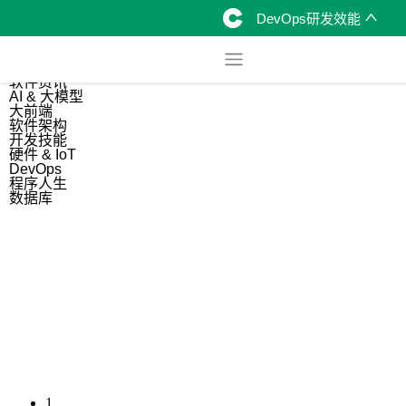
DevOps研发效能
综合
开源资讯
软件资讯
AI & 大模型
大前端
软件架构
开发技能
硬件 & IoT
DevOps
程序人生
数据库
1