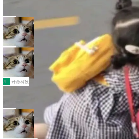
编写的流式 XML 解析器，MIT 许可证。和 libx
Cloudflare Computer 开源：你的 Age
户查找历史记录和切换到已打开的标签页。（<a
nt 需要一台电脑，而不是一个容器
ml2 一样，它是世界上使用最广泛的 XML 解析
href="https://bugzilla.mozilla.org/show_bug.c
Cloudflare 开源了名为 @cloudflare/computer
库之一。你的操作系统、浏览器、无数的基础设
gi?id=2019042">Bug&nbsp;2019042</a>）</l
的 npm 包。项目的核心论点是：容器不适合 Ag
局
施软件，很可能都在用它。而过去十年，维护它
i> <li>现在，助手可以直接使用 Exa 的网络搜索
ent 计算。真正适合的，是 Isolate。 Cloudflare
的人一直在用业余...
结果回答问题，而无需将问题转交给搜索引擎。
OpenAI 公开邮件和聊天记录回应苹果
工程师在这件事上没什么可谦虚的——他们用 W
诉讼，称“Apple is getting this wron
（<a href="https://bugzilla.mozilla.org/show_
orkers 跑了十年 Isolate。用 CEO Matthew Pri
上个月，苹果一纸诉状把 OpenAI 告上法庭，指
g”
bug.cgi?id=204...
nce 的话说：「我们一生都在用 Isolate 运行代
控其挖角苹果前员工并窃取商业秘密。苹果的诉
局
码，而 AI Agent 不需要容器，它们需要的是 Iso
状把 OpenAI 描述成一个系统性地从前东家挖
late。」 容器为什么不合适 容器的问题在于启动
HUAWEI MatePad Edge上架WorkBu
人、套取机密信息的对手。 OpenAI 没发律师
ddy鸿蒙PC版，说话就能干活的AI办公
和销毁都太重了。一个 Agent 要执行的任务可能
函，也没选择庭外沉默。它在官网贴了一篇博
全能AI工作台WorkBuddy鸿蒙PC版上架HUAWE
搭子
只需要几毫秒的 CPU 时间，但容器从冷启动到
文，标题只有六个字：Apple is getting this wro
I MatePad Edge应用市场，直接下载即可使
开
开源科技
就绪要花数秒。如果未来有十...
ng。 然后，它把邮件往来和 iMessage 聊天记
用，与鸿蒙电脑上的体验一致。值得一提的是，
录全贴了出来。 他发错人了 苹果外部律师 Gabr
FFmpeg 9.0 发布：代号“Lei”，以此纪
这是目前市面上唯一支持平板接入WorkBuddy P
念中国开发者雷霄骅
iel Gross 来自 Weil 律所，2 月 23 日下午 5:53
C版的产品，搭载“人机双写”重磅功能——你写
全球知名开源多媒体框架 FFmpeg 今天正式发
给 OpenAI 总法律顾问 Che Chang 发了封邮
你的，AI写AI的，同屏协作互不干扰。一句话让
布了 9.0 版本。这个版本除了带来新一代音视频
局
件，附了一封长信，要求 OpenAI 配合调查前苹
AI帮你干活，现在开启全新体验！ 温馨提示：
处理能力和硬件加速支持之外，还有一个特殊之
果员工带走机密信...
体验WorkBuddy鸿蒙PC版前，请将 HUAWEI M
亚马逊成本失控：AI 写代码烧掉 1215
处：FFmpeg 9.0 的代号是“Lei”。 这个名字，
万元，超预算 860%
atePad Edge 升级至 HarmonyOS 6.1.0.135S
来自中国开发者雷霄骅（Lei Xiaohua）。 对于
外媒近日曝光了亚马逊的多份内部报告显示，AI