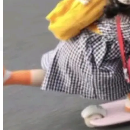
©OSCHINA(OSChina.NET)
京ICP备2025119063号