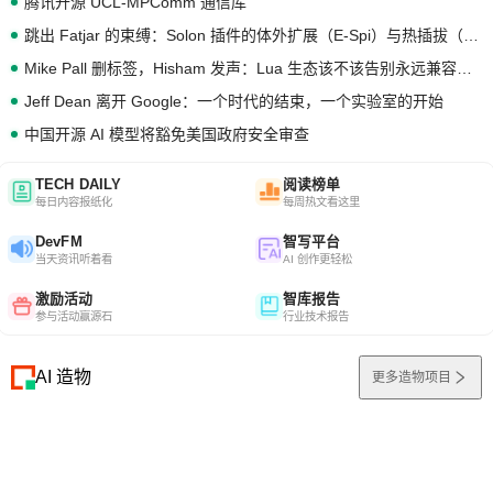
腾讯开源 UCL-MPComm 通信库
跳出 Fatjar 的束缚：Solon 插件的体外扩展（E-Spi）与热插拔（H-Spi）
Mike Pall 删标签，Hisham 发声：Lua 生态该不该告别永远兼容的旧梦？
Jeff Dean 离开 Google：一个时代的结束，一个实验室的开始
中国开源 AI 模型将豁免美国政府安全审查
TECH DAILY
阅读榜单
每日内容报纸化
每周热文看这里
DevFM
智写平台
当天资讯听着看
AI 创作更轻松
激励活动
智库报告
参与活动赢源石
行业技术报告
AI 造物
更多造物项目