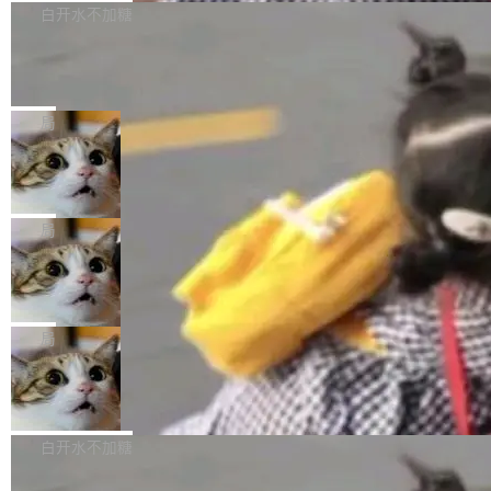
P9 patch03及以上版本。 *升级路径：设置 > 搜
很多中国音视频开发者而言，这个名字并不陌
导致公司在多个项目上超支。《金融时报》报道
白开水不加糖
索“软件更新” > 检查更新，即可搜索新版本，下
生。十年前，他通过大量中文技术文章、源码分
称，仅一个项目的成本超支就高达 180 万美元
载安装完成升级即可。 没有...
析和开源示例，让一代开发者第一次真正理解 F
Hugging Face CEO 发声：中国正在开
（约合人民币 1215 万元）。 具体来说，一名工
源模型上碾压我们
Fmpeg，也成为很多人进入音视频开发领域的
程师借助 Anthropic 旗下 Claude Sonnet 模型
"他们正在开源模型上碾压我们。" Hugging Fac
“启蒙老师”。 而今年，恰好是雷霄骅离世十周
编写程序，目标是完成电商平台作者信息与商品
e CEO Clément Delangue 在 CNBC 的采访里
局
年。FFmpeg 社区最终选择用一个大版本的名
列表的数据匹配 —— 一项常规的数据处理任
没有拐弯抹角。他说中国正在赢得 AI 竞赛，而
字，留下了这份纪念。 雷霄骅曾是中国传媒大学
当 AI agent 把源码变成了最好的扩展系
务，最终却产生了 180 万美元的账单，实际支出
且按目前的速度，中国 AI 工具预计在今年底或
数字电视技术方向的博士生，长期从事视频、音
统，开发者工具必须开源
超出原定预算 860%。 更令人意外的是，该项目
2027 年就能追上美国前沿实验室的水平。 Dela
五年前，David Crawshaw 问过很多软件工程师
频技...
最终并未成功落地，而高额算力消耗持续运行长
ngue 把原因归结为一件事：开放协作。中国的
一个问题：你写过什么给自己用的程序？答案几
局
达 5 个月，公司直到财务对账时才察觉异常。这
AI 开发者在一个共享和协作的生态里加速迭代，
乎都是没有。工程师们整天用别人写的程序写程
意味着一个无人看管的 AI 程序，在近半年时间
DeepSeek Harness 宣布内测邀请，全
而美国模型厂商在"闭门造车"。他的原话是 "buil
序给别人用。偶尔有人自己写个博客系统、智能
里日夜不停地"烧钱"。 复盘显示，...
网最大规模开源 Agent 路演现场诞生
ding in silos"——各自为战，互不通气。 这个判
家居控制、家庭实验室，都算稀奇事。 Crawsh
一条内测招募帖，发出去的时候大概没人想到它
断从他嘴里说出来分量不同。Hugging Face 是
aw 是 Shelley 的作者，一个开源 AI coding age
会变成一场开源 Agent 生态的路演。 8月1日，
局
全球最大的开源 AI 平台，上面跑着上百万个模
nt。他最近在博客上写了一篇文章，核心论点很
DeepSeek Harness 团队负责人崔添翼（tiany
型。谁在开源赛道上领先，...
简单：开发者工具必须开源。 理由不是传统的自
商汤 SenseNova U1.5-Lite-Preview
i）在 X 上发帖： 「如果你是 Agent Harness 相
开源
由软件情怀，而是一个跟 AI agent 直接相关的
关开源项目的开发者，希望参加 DeepSeek Har
商汤科技宣布面向社区开源轻量级统一多模态模
技术判断。 两行 prompt 就能个性化任何软件 C
ness 的内测，可以回复或私信联系我。请附上
型的预览版本 SenseNova U1.5-Lite-Preview。
白开水不加糖
rawshaw 给出了两个 prompt。 第一个： "下载
GitHub id 以及开源代表作。」 DeepSeek 曾在
公告称，SenseNova U1.5-Lite-Preview并非简
某个软件的源码，在本地构建。修改 agent ...