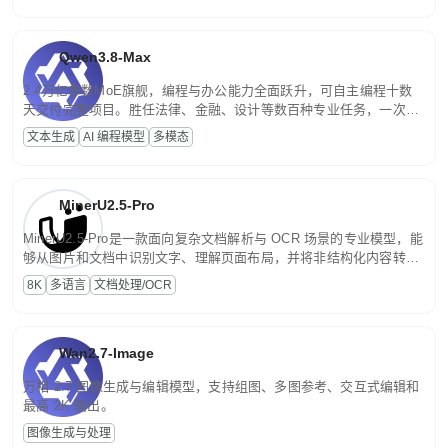
Qwen3.8-Max
2.4万亿参数MoE旗舰，编程与办公能力全面跃升，可自主编程十数
天交付完整项目。胜任法律、金融、设计等数百种专业任务，一次对
话端到端交付生产级成果。原生视觉理解贯穿规划、执行与验证全流
文本生成
AI 编程模型
多模态
程，支持超长文档与长视频的深度语义解析。长程任务中自主规划与
闭环迭代，持续进化。
MinerU2.5-Pro
MinerU2.5-Pro是一款面向复杂文档解析与 OCR 场景的专业模型，能
够从图片和文档中识别文字、理解页面布局，并将非结构化内容转换
为便于存储、检索和二次处理的结构化结果。
8K
多语言
文档处理/OCR
Wan2.7-Image
万相 2.7 图像生成与编辑模型，支持组图、多图参考、交互式编辑和
最高 2K 输出。
图像生成与处理