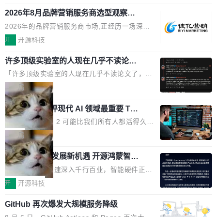
释；写邮件时帮你润色；看英文网页给你翻译摘
式发布钛金雕1600PG5 AI TOP电源。这款高端
想快速了解背景 解释 让 AI 解释选中文本 读到
要。但用久了你会发现，它们本质上都是同一类
2026年8月品牌营销服务商选型观察：
电源专为发烧级DIY主机与本地AI算力平台打
费解...
从流量思维到品牌资产思维的范式转移
东西：一个带网页上下文的聊天框。 它们能读取
造，整机长度仅16厘米，提供1600W额定功率
2026年的品牌营销服务商市场,正经历一场深刻
页面的文本，然后把文本丢给大模型，再返回一
与80PLUS钛金能效；支持ATX 3.1与PCIe 5.1
的价值重构。全球全案品牌代理机构市场从2025
开
开源科技
段回答。仅此而已。 这当然有用，但总觉得差点
规范，结合服务器级元件、完善供电线材与内置
年的83.1亿美元增长至2026年的86.6亿美元,年
意思。比如我在一个后台管理系统里，需要填50
实时LCD监控屏，可充分满足当下高阶PC主机
许多顶级实验室的人现在几乎不读论文
复合增长率达5.44%,预计2032年将突破120亿美
个表单字段，每个字段还有联动逻辑；比如我
了
的严苛使用需求。 澎湃功率，紧凑机身 钛金雕1
元。数字广告与公共关系相关服务市场更是从20
「许多顶级实验室的人现在几乎不读论文了，而
想...
600PG5 AI TOP具备强悍输出功率，同时实现
25年的8463亿美元扩张至2026年的8763亿美
且他们认为 ICLR/ICML/NeurIPS 充斥着大量过
局
机身尺寸大幅精简。整机长度仅16厘米，属于同
元。数字的背后是一个清晰的事实——品牌对专
度宣传和欺诈。」 OpenAI 研究员 Keller Jorda
功率段机身尺寸十分紧凑的1600W电源产品。小
业化营销服务的需求从未如此迫切。 但市场扩容
xAI 前工程师评现代 AI 领域最重要 Top
n 这条推文引发了广泛讨论。他不是在说风凉
巧机身有效提升市面主流标准A...
3 开源项目
的同时,服务商的竞争逻辑正在改变。2026年Top
话，他是说出了一个圈内人尽皆知但很少公开捅
Flash Attention 2 可能比我们所有人都活得久。
Agency年度合辑的观察指出,“产品”这个离消费
破的事实。 Jordan 随后补充了一句软化声明：
这句话不是来自某个技术博客，而是出自 Hieu
局
者最近的载体,在整个品牌营销层面的权重显著变
「我不认为这些会议上大部分论文都在过度宣传
Pham 的一条推文。Hieu Pham 是谁？他是 xAI
高了。全域营销服务商的竞争正在从规模转向深
或造假。问题是，作为读者，如果你筛选出那些
共商智能硬件发展新机遇 开源鸿蒙智能
的早期工程师之一，在 Grok 训练基础设施团队
度,案例厚度、全域覆盖、多线协同...
硬件开发者日杭州站即将举行
看起来最令人兴奋的论文，那它们大部分都是过
工作过。近日他在 X 上发了一条帖子，列出了他
随着万物智联加速深入千行百业，智能硬件正从
度宣传的。」 这才是真正的痛点。不是所有论文
认为现代 AI 领域最重要的三个开源项目。 第一
单点设备迈向智能化、网联化、协同化发展。作
开
开源科技
都有问题，是最吸引眼球的那批论文最有问题。
个名字毫无悬念：Flash Attention 2。 Hieu 的
为面向全场景、跨终端的分布式操作系统，开源
他引用的帖子来自 Mathew Shen，一位 ICLR 2
理由很具体。FA 系列不需要解释，但 FA2 是他
GitHub 再次爆发大规模服务降级
鸿蒙通过统一技术底座和分布式能力，为不同类
026 的读者：「看了篇 ...
认为最重要的一个——复杂度恰到好处，刚好能
型智能设备的开发、连接与互联提供关键支撑，