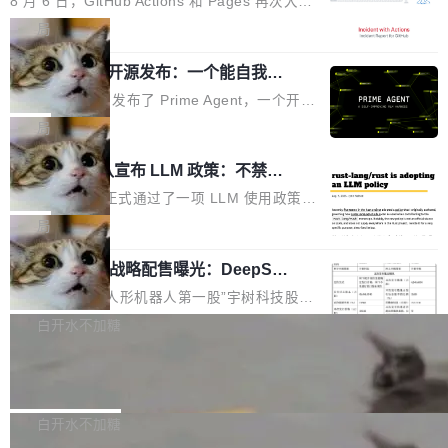
8 月 6 日，GitHub Actions 和 Pages 再次大规
驱动你去学 CuTe，但还没被那些"邪恶的" Hopp
也为产业链企业探索产品创新与商业增长打开新
模服务降级，Actions 完全不可用超过 5 小时，
局
er++ 优化所淹没，足够容易修改和适配。 更关
的空间。 8月14日，开源鸿蒙智能硬件开发者日
webhook 停发，连自托管 runner 也因调度层故
键的是 FA2 的持久性...
（OHDD：OpenHarmony Hardware Develope
Prime Agent 开源发布：一个能自我改
障无法工作。Pages、Copilot code review、C
进的编程 Agent，ARC-AGI 3 超越人类
r Day）将在杭州启航。活动面向智能硬件产业
opilot coding agent 全部受影响。从检测到完全
Prime Intellect 发布了 Prime Agent，一个开源
专家基线
链企业和开发者，邀请行业专家与资深技术顾
恢复，大约 12 小时。 这是 2026 年 8 月的第六
的编程 Agent Harness，核心设计围绕两个抽
局
问，围绕开源鸿蒙技术能力、设备适配、芯片适
起事故，其中四起与 AI/Copilot 服务相关。 Git
象：Recursive Language Model（RLM）和 C
配、功耗与稳定性调优、兼容性测评及统一互联
Rust 项目团队宣布 LLM 政策：不禁
Hub 员工 kdaigle 在 HN 讨论中贴出了一组数
ontinual Harness。在 ARC-AGI 3 基准测试
等内容展开系统讲解和实战交流，帮助企业进一
止，但你要承认哪些代码不是你写的
据：2025 年全年 10 亿次 commit。现在，每周
上，Prime Agent + Opus 5 的组合达到了 95.
Rust 语言项目正式通过了一项 LLM 使用政策，
步了解开源鸿蒙在智能...
2.75 亿次，全年预计 140 亿次。GitHub...
5% RHAE Best@1，超过了 ARC 报告的人类专
覆盖 rust-lang/rust 单一仓库的代码贡献。这不
局
家基线 95.4%。 不是又一个 coding agent 包装
是项目级别的官方立场，目前由五个团队采纳，
宇树科技 IPO 战略配售曝光：DeepSe
器 Prime Agent 的架构和市面上大多数 coding
但它可能是主流开源项目中关于 AI 辅助贡献最
ek 获配 93.3 万股，锁定 36 个月
agent 有本质区别。大多数 agent harness 的设
细致的一份规则。 政策的核心只有一句话：LLM
8月6日晚间，“人形机器人第一股”宇树科技股份
计是基于早期模型的能力—...
可以用来分析、提炼、审阅、建议，但不能用来
有限公司披露IPO发行价格及战略配售结果，杭
白开水不加糖
创作。 具体来说，LLM 生成的代码可以提交，
州深度求索人工智能基础技术研究有限公司（De
但必须满足五个条件：预先安排、非关键、高质
Docker 29.7.2 发布
epSeek）获配93.3399万股，按150.8元/股发行
量、充分测试、充分审查，并且必须披露。LLM
价格计算，认购金额约1.41亿元，股份锁定期为
Docker 29.7.2 现已发布，具体更新内容如下：
不得生成涉及安全性的关键变更，除非作者本身
36个月。 公告显示，本次宇树科技战略配售对
Bug fixes and enhancements 修复多次传递同
白开水不加糖
就是领域专家。即使如此，政策也"强烈不建
象主要包括长期投资机构、与公司业务具有战略
一环境变量时，docker service create和docker