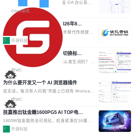
业固有认知重构等议题展开跨界对话，聚焦行业
统
「应用」，它是一个运行在浏览器引擎里的网
答卷安全性；同时升级考试能力，完善填空题判
勾股 OA v6.0.2 已经发布。 勾股 OA 办公系统
真实痛点与突破方向...
页，外面套了一层 Windows 的壳。 WebView2
分、防切屏等功能体验，并优化多项产品细节，
是一款简单实用的开源的企业办公系统。系统集
Gitee快讯
本身就是个内存大户。它加载了完整的 Edge 渲
提升整体使用体验。 新增功能 01. 新增验证手
成了系统设置、附件管理、人事管理、行政管
染引擎，包括 JavaScript 引擎...
机号后查看、修改已答问卷功能 02. 新增填空题
942亿赛道如何选对伙伴？2026年8月G
理、消息管理、资产管理、企业公告、知识网
EO公司推荐
判分功能 03. 添加协作管理员支持树形结构选择
盘、审批流程设置、办公审批、工作计划、工作
当DeepSeek、豆包等大模型逐步替代传统搜索
体验优化与修复 •页面与体验优化 优化工作台首
汇报、工作日志、日常办公、财务管理、客户管
成为用户获取信息的主要入口,品牌竞争的逻辑变
开
开源科技
页 UI 展示效果，提升页面使用体验。 优化防切
理、合同管理、项目管理、任务管理等功能模
了:不再是争抢关键词排名,而是想办法进入AI脱
屏提醒规则，调整为每次切屏均触发提示，提升
块。系统简约，易于功能扩展，方便二次开发，
任意网页划词 AI 问答：不用切换标签页
口而出的那个答案。"GEO公司推荐"这个搜索词
考试规范性。 优化登录状...
的效率秘诀
可以用来做日常 OA，CRM，ERP，业务管理等
背后,折射的是企业面对新兴服务赛道时的集体困
看英文技术文档的时候，你是怎么查生词的？ 我
系统。 勾股OA6.0.2版本主要是对勾股OA 6第
惑——该信谁、看什么、怎么选。 据易观分析
猜大多数人的流程是：选中单词 → Ctrl+C → 切
席WC
一个大版本发布的部分功能细节优化和bug问题
《中国GEO市场产业图谱》数据,2026年中国GE
到翻译标签页 → Ctrl+V → 看翻译 → 切回原
修复的版本，具体更新日志如下： 1、补全新版
为什么要开发又一个 AI 浏览器插件
O行业规模预计达942亿元,同比增长169.7%。G
文。遇到不懂的代码片段，再切到 ChatGPT 问
本的各个审批类型的审批单导出 2、优化各个审
artner同期预测,传统搜索引擎访问量年内将下滑
一下。来回切换几次，思路早断了。 今天介绍的
说实话，每次有人问我"市面上已经有 Monica、
核反确认审批的逻辑，使...
25%,AI载体流量占比突破40%;埃森哲2025年中
开源 Chrome 扩展 AI Helper，有一个划词浮动
Sider、Copilot for Chrome 这些 AI 浏览器插件
席WC
国消费者调研则指出,37%的用户在有明确购买需
工具栏功能，能让你在任意网页选中文本就直接
了，你为什么还要再做一个"，我都觉得这个问题
求时倾向于先问AI。几组数据指向一致:GEO已
技嘉推出钛金雕1600PG5 AI TOP电
用 AI，完全不用切换标签页。 划词工具栏是什
问得好。 因为我自己也是从用户变成开发者的。
从营销"加分项"变成品牌在AI时...
源：为发烧级主机与本地AI算力打造旗
么 安装 AI Helper 后，在任意网页选中文本，选
现有产品的天花板 我用过不少 AI 浏览器插件。
1600W钛金能效全可视化，机身紧凑仅16厘米
舰供电方案
区旁边会自动浮现一个工具栏： 工具 功能 典型
刚开始觉得都挺好——选中一段文字，弹出解
继2026台北电脑展首度亮相后，技嘉科技近日正
开
开源科技
场景 AI 搜索 联网搜索相关信息 看到陌生概念，