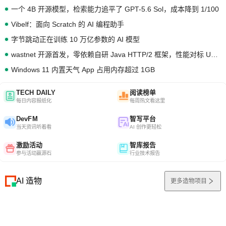
一个 4B 开源模型，检索能力追平了 GPT-5.6 Sol，成本降到 1/100
Vibelf：面向 Scratch 的 AI 编程助手
字节跳动正在训练 10 万亿参数的 AI 模型
wastnet 开源首发，零依赖自研 Java HTTP/2 框架，性能对标 Undertow !
Windows 11 内置天气 App 占用内存超过 1GB
TECH DAILY
阅读榜单
每日内容报纸化
每周热文看这里
DevFM
智写平台
当天资讯听着看
AI 创作更轻松
激励活动
智库报告
参与活动赢源石
行业技术报告
AI 造物
更多造物项目