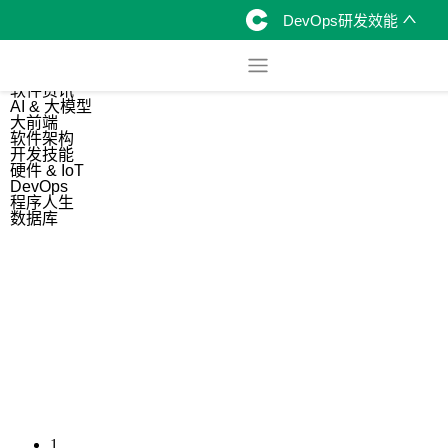
DevOps研发效能
综合
开源资讯
软件资讯
AI & 大模型
大前端
软件架构
开发技能
硬件 & IoT
DevOps
程序人生
数据库
1