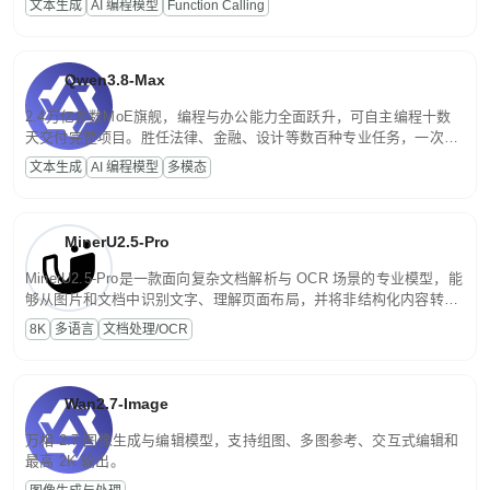
文本生成
AI 编程模型
Function Calling
文案处理等普惠刚需场景。
Qwen3.8-Max
2.4万亿参数MoE旗舰，编程与办公能力全面跃升，可自主编程十数
天交付完整项目。胜任法律、金融、设计等数百种专业任务，一次对
话端到端交付生产级成果。原生视觉理解贯穿规划、执行与验证全流
文本生成
AI 编程模型
多模态
程，支持超长文档与长视频的深度语义解析。长程任务中自主规划与
闭环迭代，持续进化。
MinerU2.5-Pro
MinerU2.5-Pro是一款面向复杂文档解析与 OCR 场景的专业模型，能
够从图片和文档中识别文字、理解页面布局，并将非结构化内容转换
为便于存储、检索和二次处理的结构化结果。
8K
多语言
文档处理/OCR
Wan2.7-Image
万相 2.7 图像生成与编辑模型，支持组图、多图参考、交互式编辑和
最高 2K 输出。