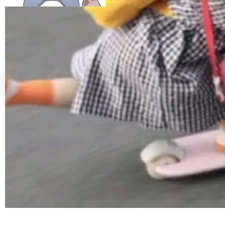
esources/i18n/messages.properties ...
©OSCHINA(OSChina.NET)
京ICP备2025119063号