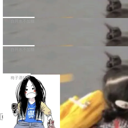
议"这么做。 对于不披露的情况，审核者可以直
合作关系或长期合作愿景的大型企业、科创板保
Apache Fluss 毕业成为顶级项目
service update会发生 panic 的问题。docker/cl
接关闭 PR，无需解释。 政策作者 Jynn Ne...
荐人跟投子公司，以及公司高级管理人员和核心
i#7145 修复了 Docker Engine 29.7.0 中引入的
今年 7 月，Apache Fluss 的毕业提案在 Apach
员工参与设立的专项资产管理计划。其中，Dee
一个回归问题，该问题导致拉取镜像时会拒绝包
e 孵化器项目管理委员会（IPMC）投票中获得
白开水不加糖
pSeek作为与宇树科技具备战略合作关系的企
含绝对 hardlink 目标的镜像（此类镜像由某些镜
全票通过，随后获 Apache 软件基金会董事会批
业，获配股份数量占本次发行数量的2.31%。 除
像构建工具生成）。moby/moby#53305 修复了
马斯克 AI 百科项目 Grokipedia 被曝数
准。今天，Apache 软件基金会正式宣布 Apach
DeepSeek外，腾讯旗下上海启善投资有限公司
月未更新
Docker Engine 29.7.0 中引入的一个回归问
e Fluss 孵化毕业，成为 Apache 顶级项目（TL
埃隆·马斯克推出的AI百科项目 Grokipedia 被曝
获配9...
题，该问题可能导致在旧版 Linux 内核...
P）！这一里程碑不仅标志着 Fluss 迈入新的发
长期停止内容更新，未能实现其作为“AI版维基百
白开水不加糖
展阶段，也将进一步推动流式存储、实时湖仓与
科”替代品的目标。 据 Lawfare 最新调查，自今
AI 数据基础加速融合，为实时数据基础设施的发
Solon I18n：三种解析器，零样板代码
年4月以来，Grokipedia 页面更新功能基本停
展开启新的篇章。
滞，过去三个月内没有任何条目完成更新，用户
如果你在 Spring Boot 里做过国际化，流程大概
提交的编辑请求也长期处于待处理状态。 Groki
是这样的：配 MessageSource 的 Bean、写 R
梅子酒好吃
pedia 于去年底上线，定位为由人工智能生成内
eloadableResourceBundleMessageSource、
容的百科平台，被马斯克视为传统众包百科网站
声明 LocaleResolver、注册 LocaleChangeInt
维基百科的替代方案。Lawfare 调查发现，无论
erceptor…五六步之后才能看到第一行翻译文
热门页面还是低关注度页面，均未出现近期更
本。 Solon 换了个方式。整个 i18n 模块围绕三
新，相关问题并非局限于特定领域，而是在不同
个解析器、一个注解、一个工具类展开——没有
主题和访问量页面中普遍存在。 调查人员最初认
XML、没有拦截器注册、没有样板配置。 资源
为，Grokipedia可能只是限...
文件的约定 把文件放到 resources/i18n/ 下： r