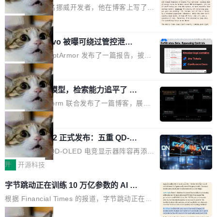
ux，称“AOSP 已死”
代码起点、解释逻辑，但它经常自信地给出错误
芯片制造工厂。 这就是 Chip Tycoon。 一个黄
Runarcn 是一名挪威开发者，他在博客上写了一
结果——「一块焦炭，上面放了一枝百里香，然
色的小车载着一片硅晶圆，穿过 20 栋建筑，从
篇文章，标题很直白：《I'm switching my phon
局
后告诉你这是三分熟。」 判断力仍然是不可替代
石英砂一路走到封装好的芯片。晶圆在每一站都
e from Android to Linux》。 他的核心论点很简
的。AI「不能替你定义什么是好，不能决定哪些
会发生肉眼可见的变化——长晶体、抛光、涂光
Atlassian Rovo 被曝可绕过管控泄露 J
单：AOSP（Android Open Source Project）
取舍可以接受」，也看不出来什么时候结果在技
ira 和 Confluence 数据，厂商两个月没
刻胶、蚀刻、离子注入、铜互联。公园中央是一
已经死了。不是技术上死了，而是作为一个真正
安全公司 PromptArmor 发布了一篇报告，披露
术上正确、但方向完...
回复
个环形路线，因为芯片制造需要把光刻流程重复
的开源项目死了。Google 把越来越多的核心功
Atlassian 的 AI agent Rovo 存在严重的数据泄
局
大约 60 次，每次一层。动画里简化为 4 圈。 整
能从 AOSP 移到了闭源的 Google Play Service
露漏洞：攻击者可以通过 indirect prompt inject
个项目只有一个 HTML 文件。没有构建步骤，没
s 里，设备树和内核源码被厂商锁死，你能看到
一个 4B 开源模型，检索能力追平了 G
ion（间接提示注入）窃取整个 Atlassian 租户内
有依赖，没有网络请求。屏幕上每个形状都是 C
PT-5.6 Sol，成本降到 1/100
代码但你改不了，改了也刷不进去。 为什么 AO
的 Jira 工单和 Confluence 文档，全程不需要任
Neon 和 Castform 联合发布了一篇博客，展示
anvas 上纯手...
SP 不够用了 Runarcn 列举了几条他离开 Andro
何人工审批。 更值得注意的是，这个漏洞在 5
了一个惊人的结果：一个 4B 参数的开源模型，
局
id 的具体理由： Google Pla...
月 23 日就报告给了 Atlassian，两个多月过去
经过 RL 后训练之后，在检索任务上的准确率追
了，公司除了表示"感谢"并分配了一个 case nu
技嘉 GO27Q32 正式发布：五重 QD-OL
平了 GPT-5.6 Sol，但每次请求的成本只有对方
ED 面板加持，320Hz 极速与影院级画
mber 之外，再没有任何实质性回应。Rovo 至
的 1/100。 具体来说，GPT-5.6 Sol 做一次典型
技嘉科技旗下 QD-OLED 电竞显示器阵容再添旗
面兼得
今仍处于漏洞未修复状态。 攻击链路 攻击链并
的多轮搜索请求需要超过 10 秒，端到端成本约
舰新作。GO27Q32 将于 2026 年 9 月 15 日正
开
开源科技
不复杂。 受害者给 Rovo 提了一个正...
0.03 美元。对于需要反复搜索的 agent 工作流
式上市，以 27 英寸 QHD 分辨率、三星显示 Pe
字节跳动正在训练 10 万亿参数的 AI 模
来说，这个速度和成本都"高得让人没法用"。而
nta Tandem 五重发光架构为核心，为高端玩家
型
4B 开源模型在推理速度上快了几个数量级，成
打造速度与画质不妥协的沉浸体验。 GO27Q32
根据 Financial Times 的报道，字节跳动正在训
本低了两三个数量级。 问题在于，小模型开箱即
搭载三星最新 QD-OLED 面板，采用 5 层串联
练一个 10 万亿参数的 AI 模型，目前处于预训练
局