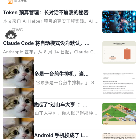
阅读榜单
Token 预算管理：长对话不崩溃的秘密
本文来自 AI Helper 项目的真实工程实践。AI H
elper 是一个开源的 Chrome 智能助手扩展，采
席WC
用 ReAct 推理循环架构，内置 44 个工具，支持
Claude Code 将自动模式设为默认，称
多轮工具调用和复杂任务拆解。 问题：多轮推理
人类审批只抓到 13.6% 危险命令
的 Token 雪崩 ReAct 架构的核心是"推理-行动-
Anthropic 宣布，从 8 月 14 日起，Claude Cod
观察"循环。每一轮循环，AI 调用工具、拿到结
e 在 Pro、Max、Team 计划上将默认启用自动
局
果、把结果追加到消息历史中。一个复杂任务可
模式（auto mode）。这个决定背后，是两组让
能跑十几轮甚至几十轮，每轮的工具结果（页面
AI 辅助编程顶多是一台煎牛排机，当不
人不安的数据。 第一组：人类审批到底有多不靠
了厨师
HTML、搜索结果、文件内容）动辄几千 token
谱？Anthropic 在 1053 名付费用户中做了一项
「AI 不是厨师。它顶多是一台煎牛排机。」 Ser
s。 问题来了：随着轮次增加，消息历史不断膨
对照实验，人为审核只抓到了 13.6% 的危险命
hii Sydorets 写了一篇博客，把 AI 辅助编程比作
局
胀，总 Token 量逼近模型的上下文窗口上限。
令，而自动模式抓到了 89%。自动模式拦截了 8
煎牛排——任何人都能把肉扔进锅里弄熟，但要
一旦超限，要么 API 直接报错，要么模型开
00 条人类审批通过的指令，人类只拦截了 6 条
他把芯片制造做成了“过山车大亨”：一
稳定产出真正好的结果，需要真正的理解。机器
始"遗忘"...
个浏览器里的半导体工厂
自动模式放过的指令。更令人担忧的是，随着会
能按食谱重复操作、规模化产出，但它不知道你
如果你玩过《过山车大亨》，你大概记得那种俯
话变长，人类的检测率从早期的约 17% 下降到
脑子里到底想要什么，除非你把想法翻译成明确
瞰视角——小人在公园里走来走去，游乐设施运
局
50 轮后的约 5%——人会疲劳，机器不会。 第
的需求。 文章的核心论点很简单：AI 让你更
转着，一切都在你的注视下运行。现在想象同样
二组：出了事有多严重？在 5-6 月标记的...
快，但快不等于好。 它能自动化重复劳动、生成
一名开发者将 Android 手机换成了 Lin
的视角，但公园里不是过山车，而是一座完整的