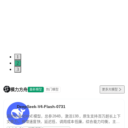
1
2
3
模力方舟
最新模型
热门模型
更多大模型
DeepSeek-V4-Flash-0731
高效轻量化MoE模型，总参284B，激活13B，原生支持百万超长上下
文能力。推理速度快、延迟低、调用成本低廉，综合能力均衡，主打
高并发、轻量化任务，适合日常对话、内容创作、基础 RAG、批量