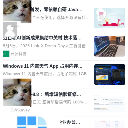
用时的检索能力确实远不如闭源前沿模型。差距
式发光结构，并装配全新 ObsidianShield 抗反
阶段。 10 万亿是什么概念？Anthropic 目前最
在哪？就在 RL 后训练。 从 RAG 到 agentic...
wastnet 开源首发，零依赖自研 Java H
射镀膜，黑阶表现提升可达40%，并将表面硬度
大的模型 Mythos 5 约 8 万亿参数。DeepSeek
TTP/2 框架，性能对标 Undertow !
由2H升級至3H，画面对比度与强度都提升的同
V4-Pro 是 1.6 万亿。月之暗面的 Kimi K3 是 2.
这个项目一直是个人在使用，选择开源没有什么
时还具有 320Hz 刷新率与 0.03ms GTG 灰阶响
8 万亿。美团 LongCat-2.0 是 1.6 万亿。字节
动机理由，就是想开源了，如果非要说一个，那
wycst
应时间，从源头消除拖影与动态模糊。 1.突破 O
跳动的这个未命名模型，直接跳到了 10 万亿。
就是它多少弥补了国产 Java 自研 HTTP/2 框架
LED 画质局限，暗部细节...
预训练通常需要 3 到 6 个月，之后还有微调阶
近百项AI创新成果集结中关村 技术落地
这块空白——放眼国产 Java 生态，能拿出手的
与产业迭代提速
段。按这个时间线，最早可能在 2026 年底或 2
HTTP/2 网络框架，要么闭源，要么底层建立在
8月8日，2026 Link-X Demo Day人工智能创新
027 年初发布。 这个节点很微妙。Anthropic 刚
Netty 之上，真正自研的 Java 实现几乎没有。
项目展在北京中关村举办。本次活动由星连资
开
开源科技
在 5 月发布了 Mythos 5...
wastnet 是一款完全自研、零第三方依赖的轻量
本、华清普智AI孵化器主办，汇聚近2000名产
级 Java 网络应用框架，核心基于 JDK 原生 NI
Windows 11 内置天气 App 占用内存超
业、学术、投资人士，集中展出近百项覆盖AI芯
过 1GB
O 构建 Reactor 多路复用模型，不依赖 Netty、
片、算力、模型、应用全链条创新项目，聚焦AI
Windows 11 内置天气应用，占用了超过 1GB
Tomcat 等任何第三方网络库。其 HTTP/2 协议
技术产业化落地与资本对接，呈现当前国内AI前
内存。 Notebookcheck 的测试发现这个数字
局
栈从 HPACK、Huffman 到 ALPN 均为自主实
沿技术突破与商业化最新进展。 活动围绕AI学术
时，反复确认了多次。不是 100MB，不是 500
现，在基准测试中与 Un...
研究与产业落地融合展开多维度研讨。星连资本
调问更新7.26~8.8 ：新增短信验证修
MB，是 1 个 G。一个显示天气的应用。 Windo
改，考试能力升级
创始合伙人张鸣晨表示，AI产业化是长期产融结
ws 内置应用臃肿早就是老话题了，但一款天气
DWSurvey 更新日志 坚持前后端代码 100% 开
合过程，早期优质技术项目需持续资本与产业资
应用占用内存就超过 1G 还是过于离谱——问题
源助力企业建设自主可控的问卷调研系统 官网地
DWSurvey
源赋能，助力创新从概念走向落地。现场青年学
出在 WebView2。微软的天气 App 本质上是一
址www.diaowen.net ➔ 源码下载Gitee 仓库 ➔
者、产业专家、投资人围绕AI前沿技术瓶颈、行
个嵌在 Edge WebView 里的网页。它不是一个
勾股 OA v6.0.2 已经发布，企业办公系
本次更新新增短信验证修改已答问卷功能，提升