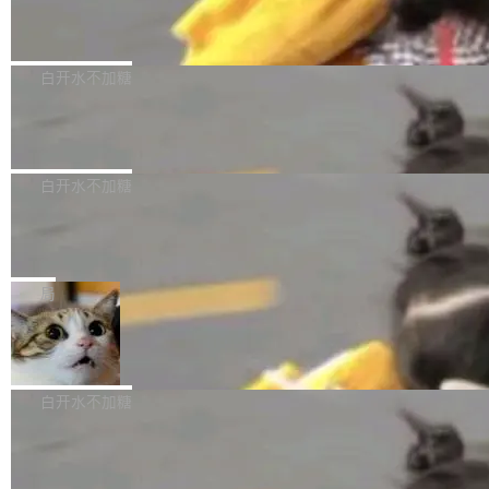
（圈/秒），声音来自真实竹知了录音的 1.72 秒
Apache Dubbo-go v3.3.2 正式发布
用东软飞标医学影像标注平台，同样的工作缩短
采样，无缝循环。音频解码失败时，还有一套合
至4小时，效率提升30倍。 这组数字背后，改变
这个版本面向生产环境，重心在内核稳定性。我
成兜底——锯齿波振荡器模拟脉冲，并联带通共
的不只是速度，而是把医学影像转化为AI能力的
们彻底收敛了旧配置体系，扩展了 Triple 协议与
白开水不加糖
振峰模拟竹膜和筒腔共鸣。 技术细节上，物理引
路径真正打通了。 大型医院积累的影像数据规模
泛化调用能力，加强了应用级元数据和服务治
擎是绳系质点模型：重力、弹性绳（只拉不
庞大，但不能直接用于训练模型。器官、病灶和
Calibre 9.12 发布，功能强大的开源电
理，同时集中修了并发安全、资源泄漏和热路径
推）、空气阻力，1/240 秒定步长积...
子书工具
组织边界，必须由专业医生逐层识别、标记和校
性能问题。
Calibre 开源项目是 Calibre 官方出的电子书管
正，才能成为机器能理解的高质量数据。医学影
理工具。它可以查看，转换，编辑和分类所有主
白开水不加糖
像AI落地最昂贵的环节，不是算法，是专业医生
流格式的电子书。Calibre 是个跨平台软件，可
的时间。 张医生是某三甲医院放射科副主任医
SwiftUI 问世七年了，为什么开发者还
以在 Linux、Windows 和 macOS 上运行。 Cal
师，牵头一项腹部肌肉影像课题。他需要在数百
在骂它？
ibre 9.12 现已正式发布，此次更新内容如下：
Yakov Manshin 发了一期长达 40 分钟的 YouT
张CT影像上完成像素级精细分割，让系统"...
新功能 macOS：在 Connect/Share 按钮中添加
ube 视频，标题是"SwiftUI 七年后：一个平庸的
局
通过 AirDop 共享书籍的功能 Content server：
故事"。视频核心观点很简单：SwiftUI 发布七年
支持可向服务器后端添加新端点的插件 Edit boo
DBeaver 26.1.4 发布
了，仍然像一个永久公测版。 Manshin 从数据
k：Compress images：添加将 GIF 图像转换为
流、布局系统、API 稳定性、性能、跨平台五个
DBeaver 是一个免费开源的通用数据库工具，适
JPEG/WebP 的选项 ToC Editor：添加一个按
维度逐一批判了 SwiftUI。最让人印象深刻的一
用于开发人员和数据库管理员。DBeaver 26.1.4
白开水不加糖
钮，用于对目录中的条目进...
个论据是：苹果官方的 SwiftUI 教程项目 Land
现已发布，具体更新内容包括： AI 助手： <ul st
marks，用最新 Xcode 在最新 macOS 上构建
传音TEX AI语音算法团队斩获MLC-SL
yle="margin-left:0; margin-right:0"> <li><span
M 2026国际挑战赛Task 1亚军
运行，出来的效果是坏的——侧边栏按钮大小不
style="color:#000000">现在可以通过键盘访问
近日，在国际语音领域顶级会议INTERSPEECH