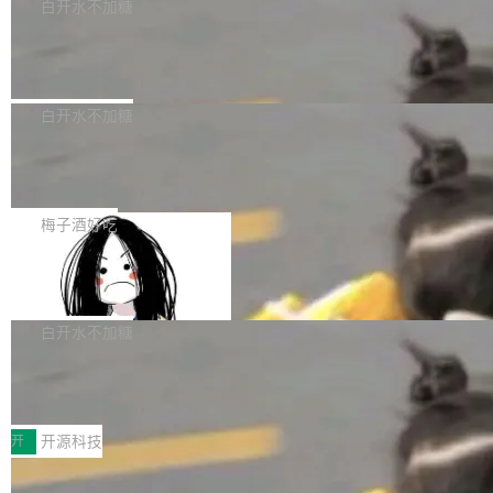
一个回归问题，该问题导致拉取镜像时会拒绝包
e 孵化器项目管理委员会（IPMC）投票中获得
白开水不加糖
pSeek作为与宇树科技具备战略合作关系的企
含绝对 hardlink 目标的镜像（此类镜像由某些镜
全票通过，随后获 Apache 软件基金会董事会批
业，获配股份数量占本次发行数量的2.31%。 除
马斯克 AI 百科项目 Grokipedia 被曝数
像构建工具生成）。moby/moby#53305 修复了
准。今天，Apache 软件基金会正式宣布 Apach
DeepSeek外，腾讯旗下上海启善投资有限公司
月未更新
Docker Engine 29.7.0 中引入的一个回归问
e Fluss 孵化毕业，成为 Apache 顶级项目（TL
埃隆·马斯克推出的AI百科项目 Grokipedia 被曝
获配9...
题，该问题可能导致在旧版 Linux 内核...
P）！这一里程碑不仅标志着 Fluss 迈入新的发
长期停止内容更新，未能实现其作为“AI版维基百
白开水不加糖
展阶段，也将进一步推动流式存储、实时湖仓与
科”替代品的目标。 据 Lawfare 最新调查，自今
AI 数据基础加速融合，为实时数据基础设施的发
Solon I18n：三种解析器，零样板代码
年4月以来，Grokipedia 页面更新功能基本停
展开启新的篇章。
滞，过去三个月内没有任何条目完成更新，用户
如果你在 Spring Boot 里做过国际化，流程大概
提交的编辑请求也长期处于待处理状态。 Groki
是这样的：配 MessageSource 的 Bean、写 R
梅子酒好吃
pedia 于去年底上线，定位为由人工智能生成内
eloadableResourceBundleMessageSource、
容的百科平台，被马斯克视为传统众包百科网站
Apache Doris 4.1 全面增强 Iceberg：
声明 LocaleResolver、注册 LocaleChangeInt
支持 UPDATE、MERGE INTO 与 Iceb
维基百科的替代方案。Lawfare 调查发现，无论
erceptor…五六步之后才能看到第一行翻译文
Apache Doris 4.1 要补齐的，正是缺失的那一
erg V3
热门页面还是低关注度页面，均未出现近期更
本。 Solon 换了个方式。整个 i18n 模块围绕三
半。在已有查询能力的基础上，Doris 进一步支
白开水不加糖
新，相关问题并非局限于特定领域，而是在不同
个解析器、一个注解、一个工具类展开——没有
持了 UPDATE、DELETE、MERGE INTO 等数
主题和访问量页面中普遍存在。 调查人员最初认
XML、没有拦截器注册、没有样板配置。 资源
Testin XAgent：CIO智能测试落地指南
据修改操作、完整的表结构管理与分区演进，以
为，Grokipedia可能只是限...
文件的约定 把文件放到 resources/i18n/ 下： r
及 rewrite_data_files、expire_snapshots 等日
7月30日，TiD2026质量竞争力大会在北京中关
esources/i18n/messages.properties ...
常维护操作，并完整支持 Iceberg V3 格式。
村国家自主创新示范区会议中心开幕。本届大会
开
开源科技
由中关村智联软件服务业质量创新联盟主办，以
让非法状态不可表示：一篇关于 ADT
“智构可信·质创未来——AI原生时代的质量新范