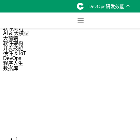
DevOps研发效能
综合
开源资讯
软件资讯
AI & 大模型
大前端
软件架构
开发技能
硬件 & IoT
DevOps
程序人生
数据库
1