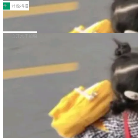
一，界面错位。他说这个问题"两年前就发现了，
AI 聊天功能（添加了一些快捷键）</span></li>
2026卫星活动——第二届多语种对话语音语言模
开
开源科技
至今没变"。 数据流方面，Manshin 指出 SwiftU
<li><span style="color:#000000">新增了始终
型挑战赛 （Multilingual Conversational Speec
I 的属性包装器演进史...
在新 SQL 控制台中打开 AI 生成的脚本的功能</
Qwen3.8-Max 发布，下周开源 Qwen3.
h Language Model Challenge，MLC-SLM）T
8-27B
span></li> <li><span style="color:#000000...
ask 1赛道中，传音TEX AI中心语音算法团队以
千问大模型宣布正式推出 Qwen 家族迄今最强大
自主研发的说话人归属多语种自动语音识别系统
的模型 Qwen3.8-Max，也是其首个 Max 规模
白开水不加糖
取得tcpMER 15.41%的成绩，在全球110支参赛
的开源权重模型。Qwen3.8-Max 的模型权重预
队伍中位列第二。此次突破展现了传音在多语种
计将于开源，彼时也将同步开源 Qwen3.8-27B
语音识别、说话人日志、时间对齐与长音频工程
模型。 根据介绍，Qwen3.8-Max 基于 Qwen 3.
加载更多
化系统等关键方向的系统性技术实力。 本届赛事
5 的架构基础构建，参数规模扩展至 2.4 万亿，
聚焦多语言对话语音模型面临的关键技术挑战，
激活参数95B，支持100万上下文Tokens，在编
共吸引来自全球工业界与学术界的1...
程、办公、科研以及长周期任务等方面实现了全
面提升。它不仅能应对更具挑战性的问题，还能
更可靠地端到端完成复杂任务，输出值得信赖的
成果。 全球开发者都可通过千问 AI 平台获得 Q
wen3.8 的 API 服务：国内每百万 Tok...