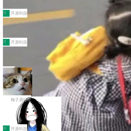
典型案例
计算节点间多种内存类型的高性能通信。 UCL-
近日，工信部科技司公示《2025人工智能应用典
MPComm将作为一种传输引擎接入Mooncake T
型案例入选名单》，深信服“面向企业研发场景的
开
开源科技
ENT，实现零拷贝传输性能提升30%、非零拷贝
开源 AI 编程平台 CoStrict 应用”凭借卓越的技术
传输性能最高提升5倍。UCL-MPComm底层基
深信服AI算力网关入选工信部人工智能
创新与落地成效成功入选。 全链路私有化部署，
应用典型案例！
于自研UCL-Engine通信引擎，后续腾讯网平将
助力企业AI研发安全落地 当前，越来越多企业已
前不久，工业和信息化部正式发布《2025年人工
持续开源更多基于UCL-Engine的高性能通信组
经开始引入 AI Coding 工具，通过调用公有云模
智能应用典型案例名单》，集中展示人工智能在
开
开源科技
件。 腾讯网平团队在UCL-MPComm中实现了一
型或企业内部部署模型提升研发效率。但随着 AI
各领域的应用成果，覆盖技术底座、行业赋能、
个独立于业务线程的全局通信引擎（Engine），
Jeff Dean 离开 Google：一个时代的结
Coding 从个人辅助工具逐步走向团队级、组织
产品应用、支撑保障、专题等五大方向。深信服
并实...
束，一个实验室的开始
级应用，企业在规模化落地过程中，对安全性、
AI算力网关（AI创新平台）成功入选！ 随着各行
Google 员工编号 20。MapReduce 作者之一。
可控性和代码质量提出了更高要求。 首先是数据
各业的Agent走向规模化建设，算力构成形态逐
Bigtable 作者之一。TensorFlow 的作者之一。
局
安全与合规要求。对于大多数普通研发场景，公
渐丰富，用户关注的重点也在发生变化：不只是
Gemini 的架构师。Google 首席科学家。 Jeff D
有云模型能够满足快速试用和效率提升的需求。
🔥 SolonCode v2026.8.4 发布：界面
让AI用起来，还要进一步看清混合算力时代下，
ean 在 Google 工作了 27 年后，宣布离职。 他
但对于金融、能源、医疗等对数据安全要求较...
字体可调、22 种语言、记忆搜索增强
Token花在哪里、算力是否被充分利用，以及持
不是一个人走。一同离开的还有 Sanjay Ghema
打开终端就能上岗的全中文编码智能体，这一轮
续增长的AI成本该如何优化。 深信服AI算力网关
wat（Google 员工编号 23，Jeff Dean 二十多
把「看得清、用母语、记得住」三件事一次补
梅子酒好吃
正是围绕这些实际问题，从Token治理和成本治
年的编程搭档，MapReduce 和 Bigtable 的共同
齐。 SolonCode 是什么 SolonCode 是杭州无
理两个方面，让用户的每一份算力都看得清、管
作者）、Quoc Le（Google 大脑核心成员，Se
让“代码语义理解”深度释放AI Coding
耳科技研发的企业级终端编码智能体——一位全
得住、用得稳、省得下、更安全！ 一、从现在开
价值潜能：华为云码道（CodeArts）
q2Seq 和 DocAI 的共同发明人）以及 Oriol Vin
中文驱动的数字员工，自主理解需求、规划步
一、代码仓深度理解技术的作用与价值 在软件工
始，Token使用一目...
代码仓技术解析
yals（Gemini 联合负责人，AlphaSta...
骤、编写代码。不挑模型、不挑平台，curl 一行
程实践中，代码仓是企业核心知识资产的主要载
开
开源科技