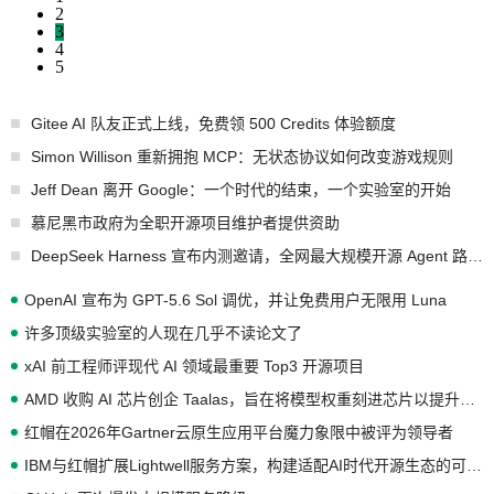
2
3
4
5
Gitee AI 队友正式上线，免费领 500 Credits 体验额度
Simon Willison 重新拥抱 MCP：无状态协议如何改变游戏规则
Jeff Dean 离开 Google：一个时代的结束，一个实验室的开始
慕尼黑市政府为全职开源项目维护者提供资助
DeepSeek Harness 宣布内测邀请，全网最大规模开源 Agent 路演现场诞生
OpenAI 宣布为 GPT-5.6 Sol 调优，并让免费用户无限用 Luna
许多顶级实验室的人现在几乎不读论文了
xAI 前工程师评现代 AI 领域最重要 Top3 开源项目
AMD 收购 AI 芯片创企 Taalas，旨在将模型权重刻进芯片以提升推理性能
红帽在2026年Gartner云原生应用平台魔力象限中被评为领导者
IBM与红帽扩展Lightwell服务方案，构建适配AI时代开源生态的可信基础设施