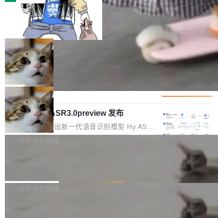
装完即用。 开源地址：Gitee · GitCode · GitHu
体。企业级代码仓库通常包含数十万乃至数百万
b 安装 支持 Java 8+（8~26）、macOS / Linu
一条“删库”命令跑 17 小时，算法工程
个文件，其规模远超单次模型调用可承载的上下
师删光 89TB 数据只为干私活
x / Windows / Harmony PC。 # macOS / Linu
文窗口。随着项目规模的持续扩张与代码历史的
最高人民检察院8月4日公布了一起案件：北京一
x / Harmony PC curl -fsSL https://solon.noea
不断累积，代码仓中的模块关系、接口契约、业
名90后算法工程师王某，为了给自己接的私活腾
局
r.org/solon...
务逻辑等关键信息往往分散于数十乃至数百个文
服务器空间，删光了公司AI游戏部门的全部核心
件之中，形成高度复杂的知识关联网络。传统的
Cloudflare 分享推理优化实践：KV ca
数据。 王某2024年1月入职东城区某科技公司AI
che 量化 + 权重压缩，吞吐量提升 4
代码检索手段（如关键词匹配、目录遍历）仅能
短剧部门，有互联网大厂背景。在公司内部架构
Kimi 和 GLM 是当前最强的大模型系列之一，但
1%，成本降 30%
在语法层面完成文本定位，难以触及代码的语义
调整期间，部门三次通知全员将数据从A集群迁
它们有一个共同的问题：太吃显存了。月之暗面
局
内涵与结构关联，导致开发者使用代码智能体在
移到B集群，王某都回复了"收到"。 他没有迁移
的 Kimi K 系列和智谱的 GLM 都是长上下文、M
理解大规模代码仓时面临显著"代码仓理解"瓶
数据。2024年9月3日下午4点，他使用此前登录
腾讯混元 Hy ASR3.0preview 发布
oE 架构的大模型，好用到让人上瘾，但 GPU 显
颈。 代码仓深度理解服务（以下简称" CodeBas
的账号密码进入A集群，输入了一条被程序员圈
存永远不够用。 Cloudflare 的 Workers AI 团队
腾讯混元正式推出新一代语音识别模型 Hy ASR
e深度理解服务"）是华为云码道（CodeA...
称为"删库跑路"的命令——最高管理员权限、无
一直在跑这些模型的推理。他们在官方博客上发
3.0preview。基于最新一代大语言模型 Hy3 的
白开水不加糖
需确认、强制递归删除。17个小时后，运维人员
了一篇技术文章，详细拆解了三种让大模型在 G
语言理解能力，以及融合了高精度语音识别与深
发现异常并中止进程时，89TB数据已经没了。
PU 上跑得更省、更快的技术手段——KV cache
Pale Moon 34.3.2 发布，苍月浏览器
度语义理解能力，实现了语音识别能力的全面升
删掉的是AI游戏部门的全部开发文件，包括公司
量化、模型权重压缩、以及共享 KV cache 的完
级。 根据介绍，Hy ASR3.0preview 目标在于：
Pale Moon 34.3.2 现已发布，这是一个安全更
自研的多个文生3D和...
整性保护。效果是：吞吐量提升 41%，每 token
让语音识别不再只是听清，而是真正听懂。通过
新和少量网页兼容性修复版本。 Changes/fixe
白开水不加糖
成本降低 30%，精度不变。 FP8 省的不仅是显
先理解你的语境和意图，再把准确的文字直接给
s： 实现了URL.Parse()便捷功能 对浏览器内部
存 KV cache 是推理时最吃显...
到你。从“逐字转写、单点优化”演进为“理解语
PostgreSQL 18/19 新特性深度解读
函数添加了多项边界检查，以避免潜在的越界访