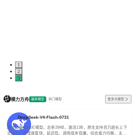
1
2
3
模力方舟
最新模型
热门模型
更多大模型
DeepSeek-V4-Flash-0731
高效轻量化MoE模型，总参284B，激活13B，原生支持百万超长上下
文能力。推理速度快、延迟低、调用成本低廉，综合能力均衡，主打