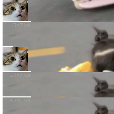
l 迁移或唤醒时，新宿主从 S3 恢复 SQLite 数据
te 17 Pro、OPPO K15，要么是vivo X300 E这
本控制系统。目前处于 Early Access 阶段。 De
库继续执行。存储库是持久化的唯一真相...
样的次旗舰。 Galaxy Z Fold8 Ultra / Z Fold8 /
SpaceXAI 单季资本开支达 183 亿美元
ltaDB 的核心思路直接写在 landing page 最显
Z Flip8三款折叠屏新机均在7月22日发布，且全
眼的位置：「Software is made between com
根据风险投资人Tomer Tunguz 博客（VC 分
部搭载骁龙8 Elite Gen5 for Galaxy，它们本该
mits」——软件是在 commit 之间写出来的。git
析）披露的最新分析与第二季度业绩报告，Spac
白开水不加糖
是7月性...
只记录了你提交的最终状态，但真正的工作过程
eXAI在上个季度的总资本支出飙升至183.7亿美
——打字、删改、试错、agent 对话——都在 co
Meta 发布终端编程 Agent“Muse Cod
元。其中，绝大部分资金被直接用于 AI 领域，
e” 和 Muse Spark 1.2 模型
mmit 之间的空隙里丢失了。 DeltaDB 要做的就
金额高达158.3亿美元，这一单项投入已经逼近
Meta 今天发布了两款 AI 产品：Muse Code，
是把这段空隙补上。 回退到任何一次编辑：Delt
微软同期总资本开支的四成。 与亚马逊、Alpha
一个在终端里运行的编程 agent；Muse Spark
局
aDB 捕获 commit 之间的每一次操作，...
bet、微软以及 Meta 等传统科技巨头相比，Spa
1.2，驱动这个 agent 的新模型。一句话概括：
ceXAI的资金消耗速度尤为引人瞩目。然而，支
美团开源 LoHoSearch，用知识图谱校
你可以用 curl -fsSL https://dev.meta.ai/install.
准 AI 能力认知
撑庞大支出的资金来源却呈现出截然不同的面
sh | bash 安装一个能在大项目里自动规划、写
机器出题的前提，是让机器拥有全局视野。整个
貌。数据显示，微软和 Meta 主要依托充沛的经
代码、验证结果的 AI 终端工具。 据介绍，Muse
构建流程可以分为四个环节：建图 → 控制难度
白开水不加糖
营现金流来覆盖资本开支，其资本支出覆盖率分
Code 是 Meta 的编程 agent 产品。它和市场上
→ 质量把关 → 数据概览。
别达到155% 和106%;而SpaceXAI的经营现金
已有的终端编程 agent 在设计理念上有几个明显
腾讯开源 UCL-MPComm 通信库
流仅能覆盖资本开支的12...
的差异点。 异步后台 agent：Muse Code 有一
腾讯网平团队宣布开源了 UCL-MPComm 通信
个主 agent 循环，外加一组后台 agent。这些后
库，并将作为transport接入Mooncake TENT。
白开水不加糖
台 agent...
该通信库针对AI Memory池化场景的数据传输需
CoStrict入选工信部2025人工智能应用
求进行了深度优化，能够实现数据中心内大规模