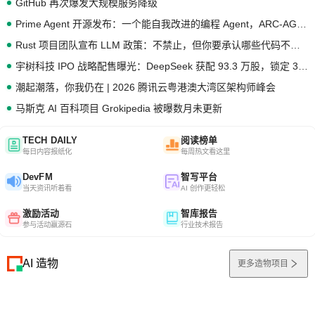
GitHub 再次爆发大规模服务降级
Prime Agent 开源发布：一个能自我改进的编程 Agent，ARC-AGI 3 超越人类专家基线
Rust 项目团队宣布 LLM 政策：不禁止，但你要承认哪些代码不是你写的
宇树科技 IPO 战略配售曝光：DeepSeek 获配 93.3 万股，锁定 36 个月
潮起潮落，你我仍在 | 2026 腾讯云粤港澳大湾区架构师峰会
马斯克 AI 百科项目 Grokipedia 被曝数月未更新
TECH DAILY
阅读榜单
每日内容报纸化
每周热文看这里
DevFM
智写平台
当天资讯听着看
AI 创作更轻松
激励活动
智库报告
参与活动赢源石
行业技术报告
AI 造物
更多造物项目