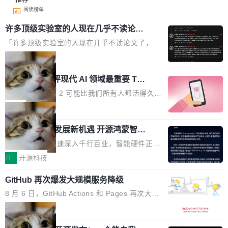
阅读榜单
许多顶级实验室的人现在几乎不读论文
了
「许多顶级实验室的人现在几乎不读论文了，而
且他们认为 ICLR/ICML/NeurIPS 充斥着大量过
局
度宣传和欺诈。」 OpenAI 研究员 Keller Jorda
xAI 前工程师评现代 AI 领域最重要 Top
n 这条推文引发了广泛讨论。他不是在说风凉
3 开源项目
话，他是说出了一个圈内人尽皆知但很少公开捅
Flash Attention 2 可能比我们所有人都活得久。
破的事实。 Jordan 随后补充了一句软化声明：
这句话不是来自某个技术博客，而是出自 Hieu
局
「我不认为这些会议上大部分论文都在过度宣传
Pham 的一条推文。Hieu Pham 是谁？他是 xAI
或造假。问题是，作为读者，如果你筛选出那些
共商智能硬件发展新机遇 开源鸿蒙智能
的早期工程师之一，在 Grok 训练基础设施团队
硬件开发者日杭州站即将举行
看起来最令人兴奋的论文，那它们大部分都是过
工作过。近日他在 X 上发了一条帖子，列出了他
随着万物智联加速深入千行百业，智能硬件正从
度宣传的。」 这才是真正的痛点。不是所有论文
认为现代 AI 领域最重要的三个开源项目。 第一
单点设备迈向智能化、网联化、协同化发展。作
开
开源科技
都有问题，是最吸引眼球的那批论文最有问题。
个名字毫无悬念：Flash Attention 2。 Hieu 的
为面向全场景、跨终端的分布式操作系统，开源
他引用的帖子来自 Mathew Shen，一位 ICLR 2
理由很具体。FA 系列不需要解释，但 FA2 是他
GitHub 再次爆发大规模服务降级
鸿蒙通过统一技术底座和分布式能力，为不同类
026 的读者：「看了篇 ...
认为最重要的一个——复杂度恰到好处，刚好能
型智能设备的开发、连接与互联提供关键支撑，
8 月 6 日，GitHub Actions 和 Pages 再次大规
驱动你去学 CuTe，但还没被那些"邪恶的" Hopp
也为产业链企业探索产品创新与商业增长打开新
模服务降级，Actions 完全不可用超过 5 小时，
局
er++ 优化所淹没，足够容易修改和适配。 更关
的空间。 8月14日，开源鸿蒙智能硬件开发者日
webhook 停发，连自托管 runner 也因调度层故
键的是 FA2 的持久性...