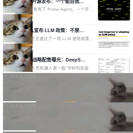
（OHDD：OpenHarmony Hardware Develope
Prime Agent 开源发布：一个能自我改
障无法工作。Pages、Copilot code review、C
进的编程 Agent，ARC-AGI 3 超越人类
r Day）将在杭州启航。活动面向智能硬件产业
opilot coding agent 全部受影响。从检测到完全
Prime Intellect 发布了 Prime Agent，一个开源
专家基线
链企业和开发者，邀请行业专家与资深技术顾
恢复，大约 12 小时。 这是 2026 年 8 月的第六
的编程 Agent Harness，核心设计围绕两个抽
局
问，围绕开源鸿蒙技术能力、设备适配、芯片适
起事故，其中四起与 AI/Copilot 服务相关。 Git
象：Recursive Language Model（RLM）和 C
配、功耗与稳定性调优、兼容性测评及统一互联
Hub 员工 kdaigle 在 HN 讨论中贴出了一组数
Rust 项目团队宣布 LLM 政策：不禁
ontinual Harness。在 ARC-AGI 3 基准测试
等内容展开系统讲解和实战交流，帮助企业进一
止，但你要承认哪些代码不是你写的
据：2025 年全年 10 亿次 commit。现在，每周
上，Prime Agent + Opus 5 的组合达到了 95.
Rust 语言项目正式通过了一项 LLM 使用政策，
步了解开源鸿蒙在智能...
2.75 亿次，全年预计 140 亿次。GitHub...
5% RHAE Best@1，超过了 ARC 报告的人类专
覆盖 rust-lang/rust 单一仓库的代码贡献。这不
局
家基线 95.4%。 不是又一个 coding agent 包装
是项目级别的官方立场，目前由五个团队采纳，
器 Prime Agent 的架构和市面上大多数 coding
宇树科技 IPO 战略配售曝光：DeepSe
但它可能是主流开源项目中关于 AI 辅助贡献最
ek 获配 93.3 万股，锁定 36 个月
agent 有本质区别。大多数 agent harness 的设
细致的一份规则。 政策的核心只有一句话：LLM
8月6日晚间，“人形机器人第一股”宇树科技股份
计是基于早期模型的能力—...
可以用来分析、提炼、审阅、建议，但不能用来
有限公司披露IPO发行价格及战略配售结果，杭
白开水不加糖
创作。 具体来说，LLM 生成的代码可以提交，
州深度求索人工智能基础技术研究有限公司（De
但必须满足五个条件：预先安排、非关键、高质
Docker 29.7.2 发布
epSeek）获配93.3399万股，按150.8元/股发行
量、充分测试、充分审查，并且必须披露。LLM
价格计算，认购金额约1.41亿元，股份锁定期为
Docker 29.7.2 现已发布，具体更新内容如下：
不得生成涉及安全性的关键变更，除非作者本身
36个月。 公告显示，本次宇树科技战略配售对
Bug fixes and enhancements 修复多次传递同
白开水不加糖
就是领域专家。即使如此，政策也"强烈不建
象主要包括长期投资机构、与公司业务具有战略
一环境变量时，docker service create和docker
议"这么做。 对于不披露的情况，审核者可以直
Apache Fluss 毕业成为顶级项目
合作关系或长期合作愿景的大型企业、科创板保
service update会发生 panic 的问题。docker/cl
接关闭 PR，无需解释。 政策作者 Jynn Ne...
荐人跟投子公司，以及公司高级管理人员和核心
i#7145 修复了 Docker Engine 29.7.0 中引入的
今年 7 月，Apache Fluss 的毕业提案在 Apach
员工参与设立的专项资产管理计划。其中，Dee