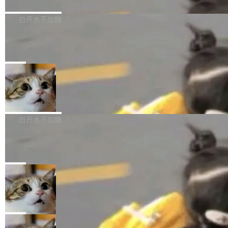
境、兼容场景、一键直出”。 Hy ASR 3.0 previe
问、下溢和溢出。（DiD） 修复了加载和解析内
演讲者分享了一个有趣的实践：面对 PG 18 已
w 不要求标准普通话，方言识别覆盖粤语、吴语
容提供的字体时出现的几个问题 为避免音频加
发布的 Release Notes，他利用 AI 工具（如 Co
白开水不加糖
等 10 大方言片区和 20 余个二级小片区。在开
载、处理和播放过程中可能出现的一系列错误，
pilot）对数千条 commit 日志进行自动分析，先
源评测集中，Hy ASR 3.0 preview 在多语种的
慕尼黑市政府为全职开源项目维护者提
对音频采样频率设定了下限 采样率低于 8kHz
让模型总结出三十余条潜在特性，再逐条要求生
WER（...
供资助
（通常被认为是 "telephone"/"walkie-talkie" 音
成详细解释和代码校验，最终筛选出对用户体感
"在过去大约 10 年的大部分时间里，libexpat 的
质的最低采样率）的音频格式将被拒绝 修复了 C
最强的若干项。对于尚未正式发版的 PG 19，则
维护工作一直与我的日常工作、家务、社交生活
局
SS 圆角虚线样式中可能存在的问题 如果表单中
通过拉取过去一年内（从 PG 18 Beta1 时间点
和休闲娱乐竞争时间。" 这是 libexpat 维护者 S
的图像元素不在同一个子树中，则它们将不再关
Firefox 153.0.3 发布
至今）的所有 commit，同样交由 AI 分析提炼。
ebastian Pipping 写在博客里的话。8 月 4 日，
联 加...
经过人工复核，准确度令人满意。这一方法也为
他宣布了一个新消息：从 2026 年 8 月 1 日起，
Firefox 153.0.3 现已发布，具体更新内容如
社区爱好者提供了高效跟踪新版本的思路。
他可以全职维护 libexpat 了，最长 6 个月。发
下： New Smart Window 包含多项增强功能：
白开水不加糖
工资的是慕尼黑市政府。 libexpat 是一个 C99
<ul> <li>现在建议列表会显示更多结果，方便用
编写的流式 XML 解析器，MIT 许可证。和 libx
Cloudflare Computer 开源：你的 Age
户查找历史记录和切换到已打开的标签页。（<a
nt 需要一台电脑，而不是一个容器
ml2 一样，它是世界上使用最广泛的 XML 解析
href="https://bugzilla.mozilla.org/show_bug.c
Cloudflare 开源了名为 @cloudflare/computer
库之一。你的操作系统、浏览器、无数的基础设
gi?id=2019042">Bug&nbsp;2019042</a>）</l
的 npm 包。项目的核心论点是：容器不适合 Ag
局
施软件，很可能都在用它。而过去十年，维护它
i> <li>现在，助手可以直接使用 Exa 的网络搜索
ent 计算。真正适合的，是 Isolate。 Cloudflare
的人一直在用业余...
结果回答问题，而无需将问题转交给搜索引擎。
OpenAI 公开邮件和聊天记录回应苹果
工程师在这件事上没什么可谦虚的——他们用 W
诉讼，称“Apple is getting this wron
（<a href="https://bugzilla.mozilla.org/show_
orkers 跑了十年 Isolate。用 CEO Matthew Pri
上个月，苹果一纸诉状把 OpenAI 告上法庭，指
g”
bug.cgi?id=204...
nce 的话说：「我们一生都在用 Isolate 运行代
控其挖角苹果前员工并窃取商业秘密。苹果的诉
局