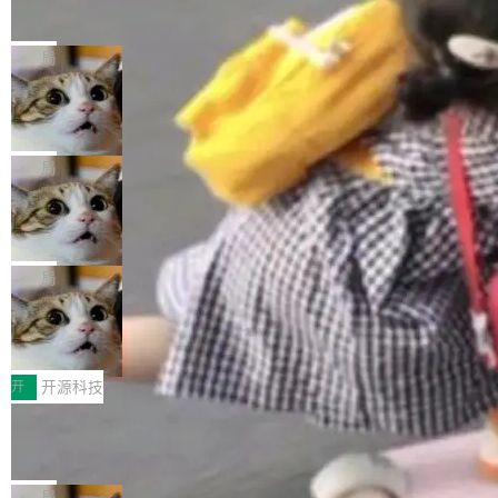
的帖子在 Reddit 火了
式”为主题，直面AI从实验室走向规模化产业落地
有一种东西，一旦用过就回不去了。Alex Fedos
的核心质量命题。会上，《2026智能研发生产力
eev 管它叫"软件设计的基石"。 他说的东西不新
局
工具选型手册》发布，Testin云测的Testin XAge
鲜——代数数据类型（ADT），尤其是和类型
nt智能测试系统入选AI测试领域代表产品。对CI
Cloudflare 开源内部企业 AI 平台 Clou
（sum type）。但他说清楚了一件事：这不是类
dflare OS
O而言，这提示了一个转变：AI测试正在从效率
型系统的学术体操，是日常编码的思维方式。 文
Cloudflare 发布了一个开源项目 Cloudflare O
工具升级为企业的质量基础设施。 CIO面对的新
章从一个简单的例子切入。一个网站的深色主题
S。如果你只看官方博客，你会觉得这是又一
局
现实 过去两年，CIO们的焦虑清单上多了两项：
设置，如果用布尔值 + 可空字段来表示——bool
个"AI 知识库 + 聊天机器人"——每个大厂都在
一是如何让大模型和智能体应用安全地从PoC走
ean 表示是否可切换，nullable 的默认模式、浅
Deno 团队开源 Celld，可自托管的分
做，没什么新鲜的。 但 Kenton Varda 在 Twitte
向生产，二是如何让测试团队跟得上AI应用...
布式 Durable Objects
色方案、深色方案——会产生大量无意义的组
r 上把事情说清楚了： 今天我们发布了 Cloudfla
Ryan Dahl 领导的 Deno 团队推出了最新开源项
合。方案缺了、配置冲突了、全 null 了。要知道
re OS，一个带连接器的聊天机器人，跟其他所
目 Celld，一个能在自己机器上运行 Cloudflare
局
哪些组合有效，作者说，你得靠"文档、校验、或
有科技公司做的一样。只不过，实际上它不一
Workers 和 Durable Objects 的守护进程。 设
者部落知识"。 换个写法。Rust 的 enum，两个
鲁大师7月新机性能/流畅/AI榜：vivo夺
样。这是 Sandstorm.io 的重制版，我十年前的
计思路很直接：每个对象是一个独立的 SQLite
变体：Switchable...
性能、流畅双第一，三星Galaxy Z系列
那个创业公司。不同的是，这次它构建在 Cloudf
数据库，按名称寻址，复制到你自己的 S3 兼容
2026年7月的手机市场，由于存储等硬件成本暴
新折叠缺席
lare Workers 上——我花了九年时间搭建的平台
存储库里。节点之间只通过这个存储库协调——
增，手机厂商的日子也不好过啊，新机速度明显
开
开源科技
——并且深度集成了 AI。这基本上是我十年秘密
没有控制平面，没有共识协议。每个对象自带一
放缓，因此硝烟味淡了许多。新机参数规格除开
计划的顶峰。 十年前，Ken...
Zed 推出 DeltaDB，一个记录 commit
个小型数据库，应用天然按分片构建，单个数据
高价的三星折叠（三星Galaxy Z Fold8 Ultra / Z
之间所有操作的版本控制系统
库的竞争和爆炸半径问题在设计层面就被消除
Fold8 / Z Flip8）外，其余要么是中低端机器，
Zed 编辑器团队发布了新项目——DeltaDB，一
了。 闲置的 cell 会休眠到几乎不占资源。当 cel
例如iQOO Z11i、REDMI Note 17、REDMI No
个在 git commit 之间记录每一次编辑操作的版
局