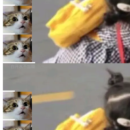
2027 年就能追上美国前沿实验室的水平。 Dela
五年前，David Crawshaw 问过很多软件工程师
频技...
最终并未成功落地，而高额算力消耗持续运行长
ngue 把原因归结为一件事：开放协作。中国的
一个问题：你写过什么给自己用的程序？答案几
局
达 5 个月，公司直到财务对账时才察觉异常。这
AI 开发者在一个共享和协作的生态里加速迭代，
乎都是没有。工程师们整天用别人写的程序写程
意味着一个无人看管的 AI 程序，在近半年时间
而美国模型厂商在"闭门造车"。他的原话是 "buil
DeepSeek Harness 宣布内测邀请，全
序给别人用。偶尔有人自己写个博客系统、智能
里日夜不停地"烧钱"。 复盘显示，...
网最大规模开源 Agent 路演现场诞生
ding in silos"——各自为战，互不通气。 这个判
家居控制、家庭实验室，都算稀奇事。 Crawsh
一条内测招募帖，发出去的时候大概没人想到它
断从他嘴里说出来分量不同。Hugging Face 是
aw 是 Shelley 的作者，一个开源 AI coding age
会变成一场开源 Agent 生态的路演。 8月1日，
局
全球最大的开源 AI 平台，上面跑着上百万个模
nt。他最近在博客上写了一篇文章，核心论点很
DeepSeek Harness 团队负责人崔添翼（tiany
型。谁在开源赛道上领先，...
简单：开发者工具必须开源。 理由不是传统的自
商汤 SenseNova U1.5-Lite-Preview
i）在 X 上发帖： 「如果你是 Agent Harness 相
开源
由软件情怀，而是一个跟 AI agent 直接相关的
关开源项目的开发者，希望参加 DeepSeek Har
商汤科技宣布面向社区开源轻量级统一多模态模
技术判断。 两行 prompt 就能个性化任何软件 C
ness 的内测，可以回复或私信联系我。请附上
型的预览版本 SenseNova U1.5-Lite-Preview。
白开水不加糖
rawshaw 给出了两个 prompt。 第一个： "下载
GitHub id 以及开源代表作。」 DeepSeek 曾在
公告称，SenseNova U1.5-Lite-Preview并非简
某个软件的源码，在本地构建。修改 agent ...
官方招聘信息中写过一条简洁有力的公式：Mod
Ubuntu 将核心系统包从 deb 转成了 s
单的模型规模升级，而是基于 SenseNova U1
nap
el + Harness = Agent。模型负责理解和推理，
的一次系统性迭代，不仅在同一架构中贯通视觉
Ubuntu 正在把又一个核心系统包从 deb 转为 s
Harness 负责把能力落到真实环境中——调用工
理解、推理、生成与编辑，还仅以 8B-MoT 的轻
nap。这次是 hwctl——一个用来检查 Ubuntu
局
具、读写文件、管理上下文、处理错误、完成闭
量大小，将能力推进到4K、更精细的真实质感、
硬件认证状态的命令行工具。 Canonical 工程师
环。崔添翼招人的标...
更复杂的视觉控制和可持续迭代编辑。 相比 U
Dario Amodei 担心新人来 Anthropic
Alan Griffiths 在邮件列表中说得很直白：「hwc
只为金钱，不为使命
1，U1.5-Lite-Preview 在以下方向上带来了显著
tl 是一个 Ubuntu 专有的包，它和它的依赖项都
顶级 AI 研究员在两家公司之间来回跳，中间只
提升： 原生支持4K图像生成； 更精细的局部纹
是 Ubuntu 专有的，不会用在其他发行版上。」
隔了几天。 Lilian Weng 上周刚宣布因健康原因
局
理、细节与真实世界质感； 更准确的中英文文字
所以 deb 版本的受众实际上为零。既然只有 Ub
离开 Thinking Machines Lab，说自己作为联合