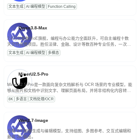
高并发、轻量化任务，适合日常对话、内容创作、基础 RAG、批量
文本生成
AI 编程模型
Function Calling
文案处理等普惠刚需场景。
Qwen3.8-Max
2.4万亿参数MoE旗舰，编程与办公能力全面跃升，可自主编程十数
天交付完整项目。胜任法律、金融、设计等数百种专业任务，一次对
话端到端交付生产级成果。原生视觉理解贯穿规划、执行与验证全流
文本生成
AI 编程模型
多模态
程，支持超长文档与长视频的深度语义解析。长程任务中自主规划与
闭环迭代，持续进化。
MinerU2.5-Pro
MinerU2.5-Pro是一款面向复杂文档解析与 OCR 场景的专业模型，能
够从图片和文档中识别文字、理解页面布局，并将非结构化内容转换
为便于存储、检索和二次处理的结构化结果。
8K
多语言
文档处理/OCR
Wan2.7-Image
万相 2.7 图像生成与编辑模型，支持组图、多图参考、交互式编辑和
最高 2K 输出。