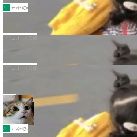
括 epoll（围绕 kqueue 实现）、POSIX 消息队
营、到IAA游戏的“买变一体”正循环、再到联运与
列主板阵容迎来新成员——B850 AORUS ELITE
开
开源科技
列、...
广告协同的全链路经营闭环，以及面向全球市场
X3D。作为面向主流高性能平台打造的全新主板
的出海增长布局。 华为终端云业务商业化销售负
Zadig v5.0 发布：AI 发布专员与 AI 审
产品，B850 AORUS ELITE X3D延续技嘉在X3
查专员上线
责人在开场致辞中表示，游戏开发者的核心诉求
D平台优化上的技术积累，旨在为游戏玩家带来
我们团队这几天最大的卡点不是 AI 写得不够
已不再是“多一个投放渠道”，而是一套能够持续
更稳定、更高效的装机选择。 B850 AORUS ELI
好，是 AI 写得太好了。 好到审查排期从两天的
白开水不加糖
驱动增长的体系。截至目前，搭载HarmonyOS
TE X3D基于AMD AM5平台打造，支持AMD Ry
活儿拖成了五天。PR 一堆起来没人敢合，发布
6的终端设备已突破7000万台，注册开发者数量
zen 9000/8000/7000系列处理器，并针对X3D
Dgraph v25.4.0 发布，具有图形后端的
窗口推了又推。好到合进 main 分支的代码，我
已突破 1100 万。随着鸿蒙生态汇聚越来越多的
原生 GraphQL 数据库
处理器特性进行平台级优化。其搭载X3D鸡血模
们自己都没看完。 这事不是个例。GitLab 调研
Dgraph 是一个水平可扩展的分布式 GraphQL
高质量游戏...
式2.0，可根据不同使用场景释放处理器潜力，
过 1528 名开发者，85% 说 AI 把瓶颈从写代码
数据库，有一个图形后端。作为一个原生的 Gra
白开水不加糖
帮助玩家在游戏与高负载应用中获得更充分的性
转移到了审代码。 写代码有人替你干了。但审代
phQL 数据库，它严格控制数据在磁盘上的排列
能表现。 在核心规格方面，B850 AO...
码、把关发版这两道关，还得靠人肉扛。 V5.0
竹知了：一个零依赖的单文件 HTML，
方式，以优化查询性能和吞吐量，减少集群中的
把儿时竹蝉玩具搬进浏览器
想让 AI 一起盯。
磁盘寻道和网络调用。 Dgraph v25.4.0 现已发
竹知了（zhuzhiliao）是那种小时候路边摊上几
布，具体更新内容包括： feat(zero)：Zero 现
块钱的玩意儿——一根小竹签，一个竹筒，一头
局
支持 --security superflag（token=...;whitelist
系着涂了松香的线。甩起来，竹膜震动，发出“哇
=...），与 Alpha 版本的格式一致，并据此对其
30倍效率升级：解锁医学影像数据要素
——哇”的蝉鸣声。实物越来越难找了，有开发者
价值化的真实路径
管理 HTTP 端点进行授权。 <blockquote> <p>
把它做成了 Web 玩具，放在 zhuzhiliao.imsai.c
完成一例腹部CT影像标注，张医生过去需要约1
<span><strong>警告：</strong>&nbsp;Zero
c 上，并在 GitHub 开源。 玩法很简单：按住屏
20个小时。他必须在数百张连续影像上，一笔一
开
开源科技
的 admin ...
幕画圈，或者直接甩手机。页面会实时显示转速
笔勾画边界，一层一层识别肌肉组织。如今，使