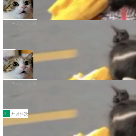
生成与复杂版式组织； 更稳定的图...
untu 用户在用，那用 snap 打包就没什么可纠结
FFmpeg 9.0 发布
创始人的角色「太累了」。几天后，The Inform
的。 从 deb 到 snap 的迁移路径 hwctl 是 rust-
ation 就曝出她将重回 OpenAI，负责递归自我
FFmpeg 9.0 现已发布，包含多项改进。官方更
hwlib 硬件 API 库的一部分，命令行工具负责查
改进方向的研究。她是 Thinking Machines 过
新日志列出的 9.0 版本主要更新内容如下： 扩
白开水不加糖
询 Ubuntu 的硬件认证数据库。...
去一年内第四个离开的联合创始人。 这家由前
展 AMF 色彩转换器 (vf_vpp_amf) 的 HDR 功能
OpenAI CTO Mira Murati 创立的公司，连创始
DeepSeek V4 Flash 单日消耗 8 万亿 t
MP4 muxer 中支持 LCEVC 音轨复用 Playdate
okens 登顶热搜
团队都留不住。 但 Thinking Machines 不是唯
视频编码器和多路复用器 添加 v360_vulkan filt
8 万亿 tokens。一天。一家公司的消耗。 Open
一在人才争夺战中失血的公司。六月，Google
er HE-AAC 960 解码 (DAB+) transpose_cuda
Code 在 X 上发帖：「DeepSeek Flash did 8T
局
连失两员大将：Noam Shazeer 去了 Op...
filter 添加 AMF Frame Rate Converter (vf_frc
tokens on August 1st. 5T of free usage + 3T
_amf) filter SMPTE 2094-50 元数据支持和直
NetBSD 11.0 正式发布
on OpenCode Go.」79.8 万次浏览，连带着 #
通 ProRes RAW VideoToolbox 硬件加速器 AP
DeepSeek一天消耗了8万亿# 上了微博热搜——
NetBSD 11.0 现已正式发布，这是 NetBSD 操
V ...
注意这是 OpenCode 一家的消耗。 OpenCode
作系统的第十八个主要版本。 自 NetBSD 10.1
白开水不加糖
是 Anomaly 出品的 AI 编程工具，套餐 10 美元/
以来的变化 更新亮点： 新增对 RISC-V 处理器
月。用户交了 10 美元，就能用 DeepSeek Flas
2026 ChinaJoy鸿蒙游戏增长臻享会举
架构的支持。NetBSD 11.0 是首个支持 64 位 R
办，鲸鸿动能系统呈现游戏行业解决方
h 随便写代码，按网友说法：「怎么使劲用也用
ISC-V 平台的稳定版本，涵盖一系列基于 StarFi
8月1日，2026 ChinaJoy期间，鸿蒙游戏增长臻
案
不完。」5T 来自免费额度，3T 来自 Go...
ve JH71XX 的设备，例如 VisionFive 2、PINE
享会在上海举办。鸿蒙生态的全场景智慧营销平
开
开源科技
64 STAR64，以及 QEMU。 增强了对 POSIX.1
台鲸鸿动能协同华为游戏中心，面向游戏行业开
-2024 和 C23 编程接口标准的兼容性。 compat
技嘉X3D系列再添新成员 B850 AORU
发者及生态伙伴，系统呈现了平台在游戏领域的
S ELITE X3D主板强化性能体验
_linux(8) 增强了对 Linux 系统调用的支持，包
完整能力版图——从IAP高价值用户的全周期经
面向AMD Ryzen X3D处理器玩家，技嘉X3D系