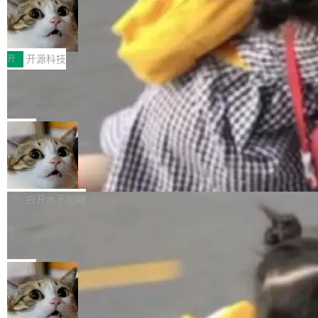
码，而 AI Agent 不需要容器，它们需要的是 Iso
状把 OpenAI 描述成一个系统性地从前东家挖
late。」 容器为什么不合适 容器的问题在于启动
HUAWEI MatePad Edge上架WorkBu
人、套取机密信息的对手。 OpenAI 没发律师
ddy鸿蒙PC版，说话就能干活的AI办公
和销毁都太重了。一个 Agent 要执行的任务可能
函，也没选择庭外沉默。它在官网贴了一篇博
全能AI工作台WorkBuddy鸿蒙PC版上架HUAWE
搭子
只需要几毫秒的 CPU 时间，但容器从冷启动到
文，标题只有六个字：Apple is getting this wro
I MatePad Edge应用市场，直接下载即可使
开
开源科技
就绪要花数秒。如果未来有十...
ng。 然后，它把邮件往来和 iMessage 聊天记
用，与鸿蒙电脑上的体验一致。值得一提的是，
录全贴了出来。 他发错人了 苹果外部律师 Gabr
FFmpeg 9.0 发布：代号“Lei”，以此纪
这是目前市面上唯一支持平板接入WorkBuddy P
念中国开发者雷霄骅
iel Gross 来自 Weil 律所，2 月 23 日下午 5:53
C版的产品，搭载“人机双写”重磅功能——你写
全球知名开源多媒体框架 FFmpeg 今天正式发
给 OpenAI 总法律顾问 Che Chang 发了封邮
你的，AI写AI的，同屏协作互不干扰。一句话让
布了 9.0 版本。这个版本除了带来新一代音视频
局
件，附了一封长信，要求 OpenAI 配合调查前苹
AI帮你干活，现在开启全新体验！ 温馨提示：
处理能力和硬件加速支持之外，还有一个特殊之
果员工带走机密信...
体验WorkBuddy鸿蒙PC版前，请将 HUAWEI M
亚马逊成本失控：AI 写代码烧掉 1215
处：FFmpeg 9.0 的代号是“Lei”。 这个名字，
万元，超预算 860%
atePad Edge 升级至 HarmonyOS 6.1.0.135S
来自中国开发者雷霄骅（Lei Xiaohua）。 对于
外媒近日曝光了亚马逊的多份内部报告显示，AI
P9 patch03及以上版本。 *升级路径：设置 > 搜
很多中国音视频开发者而言，这个名字并不陌
导致公司在多个项目上超支。《金融时报》报道
白开水不加糖
索“软件更新” > 检查更新，即可搜索新版本，下
生。十年前，他通过大量中文技术文章、源码分
称，仅一个项目的成本超支就高达 180 万美元
载安装完成升级即可。 没有...
析和开源示例，让一代开发者第一次真正理解 F
Hugging Face CEO 发声：中国正在开
（约合人民币 1215 万元）。 具体来说，一名工
源模型上碾压我们
Fmpeg，也成为很多人进入音视频开发领域的
程师借助 Anthropic 旗下 Claude Sonnet 模型
"他们正在开源模型上碾压我们。" Hugging Fac
“启蒙老师”。 而今年，恰好是雷霄骅离世十周
编写程序，目标是完成电商平台作者信息与商品
e CEO Clément Delangue 在 CNBC 的采访里
局
年。FFmpeg 社区最终选择用一个大版本的名
列表的数据匹配 —— 一项常规的数据处理任
没有拐弯抹角。他说中国正在赢得 AI 竞赛，而
字，留下了这份纪念。 雷霄骅曾是中国传媒大学
务，最终却产生了 180 万美元的账单，实际支出
当 AI agent 把源码变成了最好的扩展系
且按目前的速度，中国 AI 工具预计在今年底或
数字电视技术方向的博士生，长期从事视频、音
统，开发者工具必须开源
超出原定预算 860%。 更令人意外的是，该项目