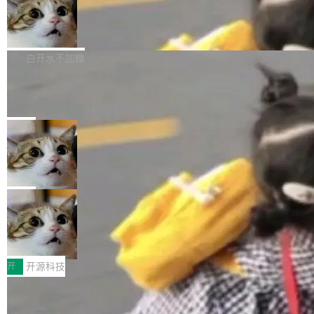
通过拉取过去一年内（从 PG 18 Beta1 时间点
和休闲娱乐竞争时间。" 这是 libexpat 维护者 S
的图像元素不在同一个子树中，则它们将不再关
至今）的所有 commit，同样交由 AI 分析提炼。
Firefox 153.0.3 发布
ebastian Pipping 写在博客里的话。8 月 4 日，
联 加...
经过人工复核，准确度令人满意。这一方法也为
他宣布了一个新消息：从 2026 年 8 月 1 日起，
Firefox 153.0.3 现已发布，具体更新内容如
社区爱好者提供了高效跟踪新版本的思路。
他可以全职维护 libexpat 了，最长 6 个月。发
下： New Smart Window 包含多项增强功能：
白开水不加糖
工资的是慕尼黑市政府。 libexpat 是一个 C99
<ul> <li>现在建议列表会显示更多结果，方便用
编写的流式 XML 解析器，MIT 许可证。和 libx
Cloudflare Computer 开源：你的 Age
户查找历史记录和切换到已打开的标签页。（<a
nt 需要一台电脑，而不是一个容器
ml2 一样，它是世界上使用最广泛的 XML 解析
href="https://bugzilla.mozilla.org/show_bug.c
Cloudflare 开源了名为 @cloudflare/computer
库之一。你的操作系统、浏览器、无数的基础设
gi?id=2019042">Bug&nbsp;2019042</a>）</l
的 npm 包。项目的核心论点是：容器不适合 Ag
局
施软件，很可能都在用它。而过去十年，维护它
i> <li>现在，助手可以直接使用 Exa 的网络搜索
ent 计算。真正适合的，是 Isolate。 Cloudflare
的人一直在用业余...
结果回答问题，而无需将问题转交给搜索引擎。
OpenAI 公开邮件和聊天记录回应苹果
工程师在这件事上没什么可谦虚的——他们用 W
诉讼，称“Apple is getting this wron
（<a href="https://bugzilla.mozilla.org/show_
orkers 跑了十年 Isolate。用 CEO Matthew Pri
上个月，苹果一纸诉状把 OpenAI 告上法庭，指
g”
bug.cgi?id=204...
nce 的话说：「我们一生都在用 Isolate 运行代
控其挖角苹果前员工并窃取商业秘密。苹果的诉
局
码，而 AI Agent 不需要容器，它们需要的是 Iso
状把 OpenAI 描述成一个系统性地从前东家挖
late。」 容器为什么不合适 容器的问题在于启动
HUAWEI MatePad Edge上架WorkBu
人、套取机密信息的对手。 OpenAI 没发律师
ddy鸿蒙PC版，说话就能干活的AI办公
和销毁都太重了。一个 Agent 要执行的任务可能
函，也没选择庭外沉默。它在官网贴了一篇博
全能AI工作台WorkBuddy鸿蒙PC版上架HUAWE
搭子
只需要几毫秒的 CPU 时间，但容器从冷启动到
文，标题只有六个字：Apple is getting this wro
I MatePad Edge应用市场，直接下载即可使
开
开源科技
就绪要花数秒。如果未来有十...
ng。 然后，它把邮件往来和 iMessage 聊天记
用，与鸿蒙电脑上的体验一致。值得一提的是，
录全贴了出来。 他发错人了 苹果外部律师 Gabr
FFmpeg 9.0 发布：代号“Lei”，以此纪
这是目前市面上唯一支持平板接入WorkBuddy P
念中国开发者雷霄骅
iel Gross 来自 Weil 律所，2 月 23 日下午 5:53