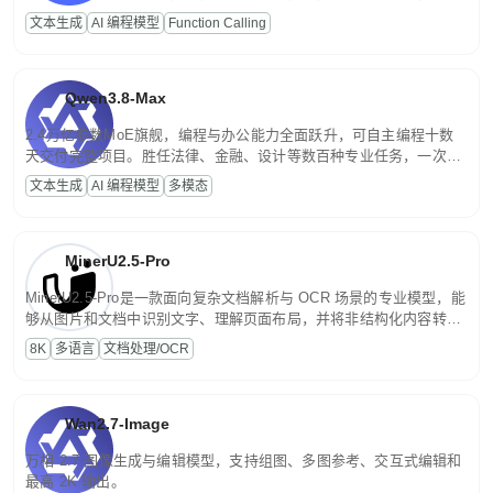
高并发、轻量化任务，适合日常对话、内容创作、基础 RAG、批量
文本生成
AI 编程模型
Function Calling
文案处理等普惠刚需场景。
Qwen3.8-Max
2.4万亿参数MoE旗舰，编程与办公能力全面跃升，可自主编程十数
天交付完整项目。胜任法律、金融、设计等数百种专业任务，一次对
话端到端交付生产级成果。原生视觉理解贯穿规划、执行与验证全流
文本生成
AI 编程模型
多模态
程，支持超长文档与长视频的深度语义解析。长程任务中自主规划与
闭环迭代，持续进化。
MinerU2.5-Pro
MinerU2.5-Pro是一款面向复杂文档解析与 OCR 场景的专业模型，能
够从图片和文档中识别文字、理解页面布局，并将非结构化内容转换
为便于存储、检索和二次处理的结构化结果。
8K
多语言
文档处理/OCR
Wan2.7-Image
万相 2.7 图像生成与编辑模型，支持组图、多图参考、交互式编辑和
最高 2K 输出。