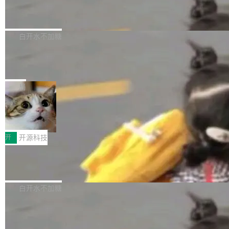
6的终端设备已突破7000万台，注册开发者数量
zen 9000/8000/7000系列处理器，并针对X3D
Dgraph v25.4.0 发布，具有图形后端的
窗口推了又推。好到合进 main 分支的代码，我
已突破 1100 万。随着鸿蒙生态汇聚越来越多的
原生 GraphQL 数据库
处理器特性进行平台级优化。其搭载X3D鸡血模
们自己都没看完。 这事不是个例。GitLab 调研
Dgraph 是一个水平可扩展的分布式 GraphQL
高质量游戏...
式2.0，可根据不同使用场景释放处理器潜力，
过 1528 名开发者，85% 说 AI 把瓶颈从写代码
数据库，有一个图形后端。作为一个原生的 Gra
白开水不加糖
帮助玩家在游戏与高负载应用中获得更充分的性
转移到了审代码。 写代码有人替你干了。但审代
phQL 数据库，它严格控制数据在磁盘上的排列
能表现。 在核心规格方面，B850 AO...
码、把关发版这两道关，还得靠人肉扛。 V5.0
竹知了：一个零依赖的单文件 HTML，
方式，以优化查询性能和吞吐量，减少集群中的
把儿时竹蝉玩具搬进浏览器
想让 AI 一起盯。
磁盘寻道和网络调用。 Dgraph v25.4.0 现已发
竹知了（zhuzhiliao）是那种小时候路边摊上几
布，具体更新内容包括： feat(zero)：Zero 现
块钱的玩意儿——一根小竹签，一个竹筒，一头
局
支持 --security superflag（token=...;whitelist
系着涂了松香的线。甩起来，竹膜震动，发出“哇
=...），与 Alpha 版本的格式一致，并据此对其
30倍效率升级：解锁医学影像数据要素
——哇”的蝉鸣声。实物越来越难找了，有开发者
价值化的真实路径
管理 HTTP 端点进行授权。 <blockquote> <p>
把它做成了 Web 玩具，放在 zhuzhiliao.imsai.c
完成一例腹部CT影像标注，张医生过去需要约1
<span><strong>警告：</strong>&nbsp;Zero
c 上，并在 GitHub 开源。 玩法很简单：按住屏
20个小时。他必须在数百张连续影像上，一笔一
开
开源科技
的 admin ...
幕画圈，或者直接甩手机。页面会实时显示转速
笔勾画边界，一层一层识别肌肉组织。如今，使
（圈/秒），声音来自真实竹知了录音的 1.72 秒
Apache Dubbo-go v3.3.2 正式发布
用东软飞标医学影像标注平台，同样的工作缩短
采样，无缝循环。音频解码失败时，还有一套合
至4小时，效率提升30倍。 这组数字背后，改变
这个版本面向生产环境，重心在内核稳定性。我
成兜底——锯齿波振荡器模拟脉冲，并联带通共
的不只是速度，而是把医学影像转化为AI能力的
们彻底收敛了旧配置体系，扩展了 Triple 协议与
白开水不加糖
振峰模拟竹膜和筒腔共鸣。 技术细节上，物理引
路径真正打通了。 大型医院积累的影像数据规模
泛化调用能力，加强了应用级元数据和服务治
擎是绳系质点模型：重力、弹性绳（只拉不
庞大，但不能直接用于训练模型。器官、病灶和
Calibre 9.12 发布，功能强大的开源电
理，同时集中修了并发安全、资源泄漏和热路径
推）、空气阻力，1/240 秒定步长积...
子书工具
组织边界，必须由专业医生逐层识别、标记和校
性能问题。
Calibre 开源项目是 Calibre 官方出的电子书管