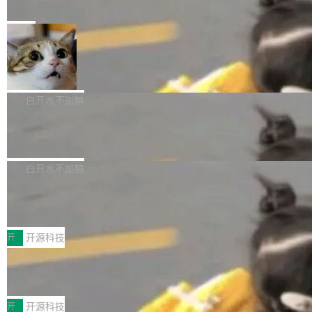
e” 和 Muse Spark 1.2 模型
mmit 之间的空隙里丢失了。 DeltaDB 要做的就
金额高达158.3亿美元，这一单项投入已经逼近
Meta 今天发布了两款 AI 产品：Muse Code，
是把这段空隙补上。 回退到任何一次编辑：Delt
微软同期总资本开支的四成。 与亚马逊、Alpha
一个在终端里运行的编程 agent；Muse Spark
局
aDB 捕获 commit 之间的每一次操作，...
bet、微软以及 Meta 等传统科技巨头相比，Spa
1.2，驱动这个 agent 的新模型。一句话概括：
ceXAI的资金消耗速度尤为引人瞩目。然而，支
美团开源 LoHoSearch，用知识图谱校
你可以用 curl -fsSL https://dev.meta.ai/install.
准 AI 能力认知
撑庞大支出的资金来源却呈现出截然不同的面
sh | bash 安装一个能在大项目里自动规划、写
机器出题的前提，是让机器拥有全局视野。整个
貌。数据显示，微软和 Meta 主要依托充沛的经
代码、验证结果的 AI 终端工具。 据介绍，Muse
构建流程可以分为四个环节：建图 → 控制难度
白开水不加糖
营现金流来覆盖资本开支，其资本支出覆盖率分
Code 是 Meta 的编程 agent 产品。它和市场上
→ 质量把关 → 数据概览。
别达到155% 和106%;而SpaceXAI的经营现金
腾讯开源 UCL-MPComm 通信库
已有的终端编程 agent 在设计理念上有几个明显
流仅能覆盖资本开支的12...
的差异点。 异步后台 agent：Muse Code 有一
腾讯网平团队宣布开源了 UCL-MPComm 通信
个主 agent 循环，外加一组后台 agent。这些后
库，并将作为transport接入Mooncake TENT。
白开水不加糖
台 agent...
该通信库针对AI Memory池化场景的数据传输需
CoStrict入选工信部2025人工智能应用
求进行了深度优化，能够实现数据中心内大规模
典型案例
计算节点间多种内存类型的高性能通信。 UCL-
近日，工信部科技司公示《2025人工智能应用典
MPComm将作为一种传输引擎接入Mooncake T
型案例入选名单》，深信服“面向企业研发场景的
开
开源科技
ENT，实现零拷贝传输性能提升30%、非零拷贝
开源 AI 编程平台 CoStrict 应用”凭借卓越的技术
传输性能最高提升5倍。UCL-MPComm底层基
深信服AI算力网关入选工信部人工智能
创新与落地成效成功入选。 全链路私有化部署，
应用典型案例！
于自研UCL-Engine通信引擎，后续腾讯网平将
助力企业AI研发安全落地 当前，越来越多企业已
前不久，工业和信息化部正式发布《2025年人工
持续开源更多基于UCL-Engine的高性能通信组
经开始引入 AI Coding 工具，通过调用公有云模
智能应用典型案例名单》，集中展示人工智能在
开
开源科技