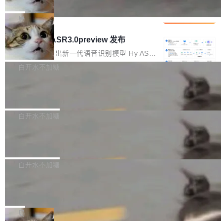
che 量化 + 权重压缩，吞吐量提升 4
代码检索手段（如关键词匹配、目录遍历）仅能
短剧部门，有互联网大厂背景。在公司内部架构
Kimi 和 GLM 是当前最强的大模型系列之一，但
1%，成本降 30%
在语法层面完成文本定位，难以触及代码的语义
调整期间，部门三次通知全员将数据从A集群迁
它们有一个共同的问题：太吃显存了。月之暗面
局
内涵与结构关联，导致开发者使用代码智能体在
移到B集群，王某都回复了"收到"。 他没有迁移
的 Kimi K 系列和智谱的 GLM 都是长上下文、M
理解大规模代码仓时面临显著"代码仓理解"瓶
腾讯混元 Hy ASR3.0preview 发布
数据。2024年9月3日下午4点，他使用此前登录
oE 架构的大模型，好用到让人上瘾，但 GPU 显
颈。 代码仓深度理解服务（以下简称" CodeBas
的账号密码进入A集群，输入了一条被程序员圈
存永远不够用。 Cloudflare 的 Workers AI 团队
腾讯混元正式推出新一代语音识别模型 Hy ASR
e深度理解服务"）是华为云码道（CodeA...
称为"删库跑路"的命令——最高管理员权限、无
一直在跑这些模型的推理。他们在官方博客上发
3.0preview。基于最新一代大语言模型 Hy3 的
白开水不加糖
需确认、强制递归删除。17个小时后，运维人员
了一篇技术文章，详细拆解了三种让大模型在 G
语言理解能力，以及融合了高精度语音识别与深
发现异常并中止进程时，89TB数据已经没了。
Pale Moon 34.3.2 发布，苍月浏览器
PU 上跑得更省、更快的技术手段——KV cache
度语义理解能力，实现了语音识别能力的全面升
删掉的是AI游戏部门的全部开发文件，包括公司
量化、模型权重压缩、以及共享 KV cache 的完
级。 根据介绍，Hy ASR3.0preview 目标在于：
Pale Moon 34.3.2 现已发布，这是一个安全更
自研的多个文生3D和...
整性保护。效果是：吞吐量提升 41%，每 token
让语音识别不再只是听清，而是真正听懂。通过
新和少量网页兼容性修复版本。 Changes/fixe
白开水不加糖
成本降低 30%，精度不变。 FP8 省的不仅是显
先理解你的语境和意图，再把准确的文字直接给
s： 实现了URL.Parse()便捷功能 对浏览器内部
存 KV cache 是推理时最吃显...
到你。从“逐字转写、单点优化”演进为“理解语
PostgreSQL 18/19 新特性深度解读
函数添加了多项边界检查，以避免潜在的越界访
境、兼容场景、一键直出”。 Hy ASR 3.0 previe
问、下溢和溢出。（DiD） 修复了加载和解析内
演讲者分享了一个有趣的实践：面对 PG 18 已
w 不要求标准普通话，方言识别覆盖粤语、吴语
容提供的字体时出现的几个问题 为避免音频加
发布的 Release Notes，他利用 AI 工具（如 Co
白开水不加糖
等 10 大方言片区和 20 余个二级小片区。在开
载、处理和播放过程中可能出现的一系列错误，
pilot）对数千条 commit 日志进行自动分析，先
源评测集中，Hy ASR 3.0 preview 在多语种的
对音频采样频率设定了下限 采样率低于 8kHz
慕尼黑市政府为全职开源项目维护者提
让模型总结出三十余条潜在特性，再逐条要求生
WER（...
供资助
（通常被认为是 "telephone"/"walkie-talkie" 音
成详细解释和代码校验，最终筛选出对用户体感
"在过去大约 10 年的大部分时间里，libexpat 的
质的最低采样率）的音频格式将被拒绝 修复了 C
最强的若干项。对于尚未正式发版的 PG 19，则
维护工作一直与我的日常工作、家务、社交生活
局
SS 圆角虚线样式中可能存在的问题 如果表单中