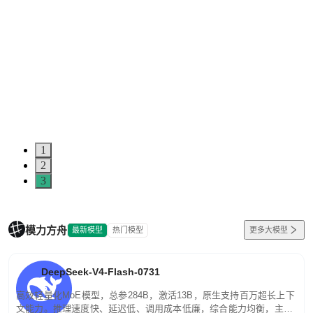
1
2
3
模力方舟
最新模型
热门模型
更多大模型
DeepSeek-V4-Flash-0731
高效轻量化MoE模型，总参284B，激活13B，原生支持百万超长上下
文能力。推理速度快、延迟低、调用成本低廉，综合能力均衡，主打