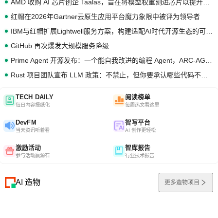
AMD 收购 AI 芯片创企 Taalas，旨在将模型权重刻进芯片以提升推理性能
红帽在2026年Gartner云原生应用平台魔力象限中被评为领导者
IBM与红帽扩展Lightwell服务方案，构建适配AI时代开源生态的可信基础设施
GitHub 再次爆发大规模服务降级
Prime Agent 开源发布：一个能自我改进的编程 Agent，ARC-AGI 3 超越人类专家基线
Rust 项目团队宣布 LLM 政策：不禁止，但你要承认哪些代码不是你写的
TECH DAILY
阅读榜单
每日内容报纸化
每周热文看这里
DevFM
智写平台
当天资讯听着看
AI 创作更轻松
激励活动
智库报告
参与活动赢源石
行业技术报告
AI 造物
更多造物项目