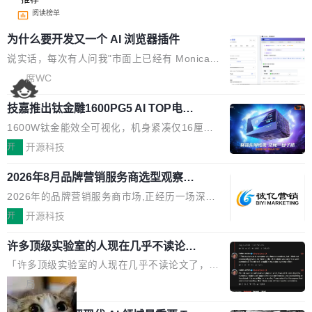
阅读榜单
为什么要开发又一个 AI 浏览器插件
说实话，每次有人问我"市面上已经有 Monica、
Sider、Copilot for Chrome 这些 AI 浏览器插件
席WC
了，你为什么还要再做一个"，我都觉得这个问题
技嘉推出钛金雕1600PG5 AI TOP电
问得好。 因为我自己也是从用户变成开发者的。
源：为发烧级主机与本地AI算力打造旗
现有产品的天花板 我用过不少 AI 浏览器插件。
1600W钛金能效全可视化，机身紧凑仅16厘米
舰供电方案
刚开始觉得都挺好——选中一段文字，弹出解
继2026台北电脑展首度亮相后，技嘉科技近日正
开
开源科技
释；写邮件时帮你润色；看英文网页给你翻译摘
式发布钛金雕1600PG5 AI TOP电源。这款高端
要。但用久了你会发现，它们本质上都是同一类
2026年8月品牌营销服务商选型观察：
电源专为发烧级DIY主机与本地AI算力平台打
从流量思维到品牌资产思维的范式转移
东西：一个带网页上下文的聊天框。 它们能读取
造，整机长度仅16厘米，提供1600W额定功率
2026年的品牌营销服务商市场,正经历一场深刻
页面的文本，然后把文本丢给大模型，再返回一
与80PLUS钛金能效；支持ATX 3.1与PCIe 5.1
的价值重构。全球全案品牌代理机构市场从2025
开
开源科技
段回答。仅此而已。 这当然有用，但总觉得差点
规范，结合服务器级元件、完善供电线材与内置
年的83.1亿美元增长至2026年的86.6亿美元,年
意思。比如我在一个后台管理系统里，需要填50
实时LCD监控屏，可充分满足当下高阶PC主机
许多顶级实验室的人现在几乎不读论文
复合增长率达5.44%,预计2032年将突破120亿美
个表单字段，每个字段还有联动逻辑；比如我
了
的严苛使用需求。 澎湃功率，紧凑机身 钛金雕1
元。数字广告与公共关系相关服务市场更是从20
「许多顶级实验室的人现在几乎不读论文了，而
想...
600PG5 AI TOP具备强悍输出功率，同时实现
25年的8463亿美元扩张至2026年的8763亿美
且他们认为 ICLR/ICML/NeurIPS 充斥着大量过
局
机身尺寸大幅精简。整机长度仅16厘米，属于同
元。数字的背后是一个清晰的事实——品牌对专
度宣传和欺诈。」 OpenAI 研究员 Keller Jorda
功率段机身尺寸十分紧凑的1600W电源产品。小