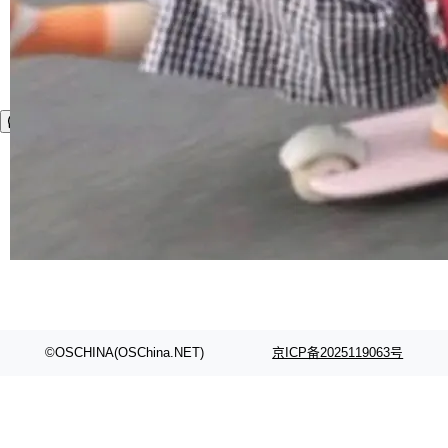
©OSCHINA(OSChina.NET)
京ICP备2025119063号