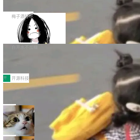
展开启新的篇章。
滞，过去三个月内没有任何条目完成更新，用户
如果你在 Spring Boot 里做过国际化，流程大概
提交的编辑请求也长期处于待处理状态。 Groki
是这样的：配 MessageSource 的 Bean、写 R
梅子酒好吃
pedia 于去年底上线，定位为由人工智能生成内
eloadableResourceBundleMessageSource、
容的百科平台，被马斯克视为传统众包百科网站
Apache Doris 4.1 全面增强 Iceberg：
声明 LocaleResolver、注册 LocaleChangeInt
支持 UPDATE、MERGE INTO 与 Iceb
维基百科的替代方案。Lawfare 调查发现，无论
erceptor…五六步之后才能看到第一行翻译文
Apache Doris 4.1 要补齐的，正是缺失的那一
erg V3
热门页面还是低关注度页面，均未出现近期更
本。 Solon 换了个方式。整个 i18n 模块围绕三
半。在已有查询能力的基础上，Doris 进一步支
白开水不加糖
新，相关问题并非局限于特定领域，而是在不同
个解析器、一个注解、一个工具类展开——没有
持了 UPDATE、DELETE、MERGE INTO 等数
主题和访问量页面中普遍存在。 调查人员最初认
XML、没有拦截器注册、没有样板配置。 资源
Testin XAgent：CIO智能测试落地指南
据修改操作、完整的表结构管理与分区演进，以
为，Grokipedia可能只是限...
文件的约定 把文件放到 resources/i18n/ 下： r
及 rewrite_data_files、expire_snapshots 等日
7月30日，TiD2026质量竞争力大会在北京中关
esources/i18n/messages.properties ...
常维护操作，并完整支持 Iceberg V3 格式。
村国家自主创新示范区会议中心开幕。本届大会
开
开源科技
由中关村智联软件服务业质量创新联盟主办，以
让非法状态不可表示：一篇关于 ADT
“智构可信·质创未来——AI原生时代的质量新范
的帖子在 Reddit 火了
式”为主题，直面AI从实验室走向规模化产业落地
有一种东西，一旦用过就回不去了。Alex Fedos
的核心质量命题。会上，《2026智能研发生产力
eev 管它叫"软件设计的基石"。 他说的东西不新
局
工具选型手册》发布，Testin云测的Testin XAge
鲜——代数数据类型（ADT），尤其是和类型
Cloudflare 开源内部企业 AI 平台 Clou
nt智能测试系统入选AI测试领域代表产品。对CI
（sum type）。但他说清楚了一件事：这不是类
dflare OS
O而言，这提示了一个转变：AI测试正在从效率
型系统的学术体操，是日常编码的思维方式。 文
Cloudflare 发布了一个开源项目 Cloudflare O
工具升级为企业的质量基础设施。 CIO面对的新
章从一个简单的例子切入。一个网站的深色主题
S。如果你只看官方博客，你会觉得这是又一
局