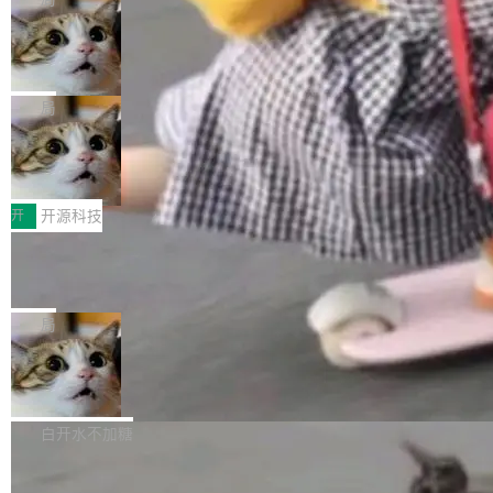
现实 过去两年，CIO们的焦虑清单上多了两项：
设置，如果用布尔值 + 可空字段来表示——bool
个"AI 知识库 + 聊天机器人"——每个大厂都在
一是如何让大模型和智能体应用安全地从PoC走
ean 表示是否可切换，nullable 的默认模式、浅
Deno 团队开源 Celld，可自托管的分
做，没什么新鲜的。 但 Kenton Varda 在 Twitte
向生产，二是如何让测试团队跟得上AI应用...
布式 Durable Objects
色方案、深色方案——会产生大量无意义的组
r 上把事情说清楚了： 今天我们发布了 Cloudfla
Ryan Dahl 领导的 Deno 团队推出了最新开源项
合。方案缺了、配置冲突了、全 null 了。要知道
re OS，一个带连接器的聊天机器人，跟其他所
目 Celld，一个能在自己机器上运行 Cloudflare
局
哪些组合有效，作者说，你得靠"文档、校验、或
有科技公司做的一样。只不过，实际上它不一
Workers 和 Durable Objects 的守护进程。 设
者部落知识"。 换个写法。Rust 的 enum，两个
样。这是 Sandstorm.io 的重制版，我十年前的
鲁大师7月新机性能/流畅/AI榜：vivo夺
计思路很直接：每个对象是一个独立的 SQLite
变体：Switchable...
性能、流畅双第一，三星Galaxy Z系列
那个创业公司。不同的是，这次它构建在 Cloudf
数据库，按名称寻址，复制到你自己的 S3 兼容
2026年7月的手机市场，由于存储等硬件成本暴
新折叠缺席
lare Workers 上——我花了九年时间搭建的平台
存储库里。节点之间只通过这个存储库协调——
增，手机厂商的日子也不好过啊，新机速度明显
开
开源科技
——并且深度集成了 AI。这基本上是我十年秘密
没有控制平面，没有共识协议。每个对象自带一
放缓，因此硝烟味淡了许多。新机参数规格除开
计划的顶峰。 十年前，Ken...
个小型数据库，应用天然按分片构建，单个数据
Zed 推出 DeltaDB，一个记录 commit
高价的三星折叠（三星Galaxy Z Fold8 Ultra / Z
之间所有操作的版本控制系统
库的竞争和爆炸半径问题在设计层面就被消除
Fold8 / Z Flip8）外，其余要么是中低端机器，
Zed 编辑器团队发布了新项目——DeltaDB，一
了。 闲置的 cell 会休眠到几乎不占资源。当 cel
例如iQOO Z11i、REDMI Note 17、REDMI No
个在 git commit 之间记录每一次编辑操作的版
局
l 迁移或唤醒时，新宿主从 S3 恢复 SQLite 数据
te 17 Pro、OPPO K15，要么是vivo X300 E这
本控制系统。目前处于 Early Access 阶段。 De
库继续执行。存储库是持久化的唯一真相...
样的次旗舰。 Galaxy Z Fold8 Ultra / Z Fold8 /
SpaceXAI 单季资本开支达 183 亿美元
ltaDB 的核心思路直接写在 landing page 最显
Z Flip8三款折叠屏新机均在7月22日发布，且全
眼的位置：「Software is made between com
根据风险投资人Tomer Tunguz 博客（VC 分
部搭载骁龙8 Elite Gen5 for Galaxy，它们本该
mits」——软件是在 commit 之间写出来的。git
析）披露的最新分析与第二季度业绩报告，Spac
白开水不加糖
是7月性...
只记录了你提交的最终状态，但真正的工作过程
eXAI在上个季度的总资本支出飙升至183.7亿美
——打字、删改、试错、agent 对话——都在 co
Meta 发布终端编程 Agent“Muse Cod
元。其中，绝大部分资金被直接用于 AI 领域，