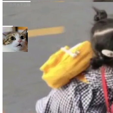
正，才能成为机器能理解的高质量数据。医学影
理工具。它可以查看，转换，编辑和分类所有主
白开水不加糖
像AI落地最昂贵的环节，不是算法，是专业医生
流格式的电子书。Calibre 是个跨平台软件，可
的时间。 张医生是某三甲医院放射科副主任医
SwiftUI 问世七年了，为什么开发者还
以在 Linux、Windows 和 macOS 上运行。 Cal
师，牵头一项腹部肌肉影像课题。他需要在数百
在骂它？
ibre 9.12 现已正式发布，此次更新内容如下：
Yakov Manshin 发了一期长达 40 分钟的 YouT
张CT影像上完成像素级精细分割，让系统"...
新功能 macOS：在 Connect/Share 按钮中添加
ube 视频，标题是"SwiftUI 七年后：一个平庸的
局
通过 AirDop 共享书籍的功能 Content server：
故事"。视频核心观点很简单：SwiftUI 发布七年
支持可向服务器后端添加新端点的插件 Edit boo
了，仍然像一个永久公测版。 Manshin 从数据
k：Compress images：添加将 GIF 图像转换为
流、布局系统、API 稳定性、性能、跨平台五个
加载更多
JPEG/WebP 的选项 ToC Editor：添加一个按
维度逐一批判了 SwiftUI。最让人印象深刻的一
钮，用于对目录中的条目进...
个论据是：苹果官方的 SwiftUI 教程项目 Land
marks，用最新 Xcode 在最新 macOS 上构建
运行，出来的效果是坏的——侧边栏按钮大小不
一，界面错位。他说这个问题"两年前就发现了，
至今没变"。 数据流方面，Manshin 指出 SwiftU
I 的属性包装器演进史...