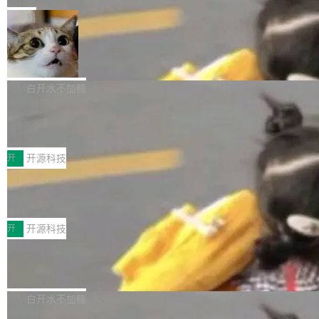
一在人才争夺战中失血的公司。六月，Google
er HE-AAC 960 解码 (DAB+) transpose_cuda
Code 在 X 上发帖：「DeepSeek Flash did 8T
局
连失两员大将：Noam Shazeer 去了 Op...
filter 添加 AMF Frame Rate Converter (vf_frc
tokens on August 1st. 5T of free usage + 3T
_amf) filter SMPTE 2094-50 元数据支持和直
NetBSD 11.0 正式发布
on OpenCode Go.」79.8 万次浏览，连带着 #
通 ProRes RAW VideoToolbox 硬件加速器 AP
DeepSeek一天消耗了8万亿# 上了微博热搜——
NetBSD 11.0 现已正式发布，这是 NetBSD 操
V ...
注意这是 OpenCode 一家的消耗。 OpenCode
作系统的第十八个主要版本。 自 NetBSD 10.1
白开水不加糖
是 Anomaly 出品的 AI 编程工具，套餐 10 美元/
以来的变化 更新亮点： 新增对 RISC-V 处理器
月。用户交了 10 美元，就能用 DeepSeek Flas
2026 ChinaJoy鸿蒙游戏增长臻享会举
架构的支持。NetBSD 11.0 是首个支持 64 位 R
办，鲸鸿动能系统呈现游戏行业解决方
h 随便写代码，按网友说法：「怎么使劲用也用
ISC-V 平台的稳定版本，涵盖一系列基于 StarFi
8月1日，2026 ChinaJoy期间，鸿蒙游戏增长臻
案
不完。」5T 来自免费额度，3T 来自 Go...
ve JH71XX 的设备，例如 VisionFive 2、PINE
享会在上海举办。鸿蒙生态的全场景智慧营销平
开
开源科技
64 STAR64，以及 QEMU。 增强了对 POSIX.1
台鲸鸿动能协同华为游戏中心，面向游戏行业开
-2024 和 C23 编程接口标准的兼容性。 compat
技嘉X3D系列再添新成员 B850 AORU
发者及生态伙伴，系统呈现了平台在游戏领域的
S ELITE X3D主板强化性能体验
_linux(8) 增强了对 Linux 系统调用的支持，包
完整能力版图——从IAP高价值用户的全周期经
面向AMD Ryzen X3D处理器玩家，技嘉X3D系
括 epoll（围绕 kqueue 实现）、POSIX 消息队
营、到IAA游戏的“买变一体”正循环、再到联运与
列主板阵容迎来新成员——B850 AORUS ELITE
开
开源科技
列、...
广告协同的全链路经营闭环，以及面向全球市场
X3D。作为面向主流高性能平台打造的全新主板
的出海增长布局。 华为终端云业务商业化销售负
Zadig v5.0 发布：AI 发布专员与 AI 审
产品，B850 AORUS ELITE X3D延续技嘉在X3
查专员上线
责人在开场致辞中表示，游戏开发者的核心诉求
D平台优化上的技术积累，旨在为游戏玩家带来
我们团队这几天最大的卡点不是 AI 写得不够
已不再是“多一个投放渠道”，而是一套能够持续
更稳定、更高效的装机选择。 B850 AORUS ELI
好，是 AI 写得太好了。 好到审查排期从两天的
白开水不加糖
驱动增长的体系。截至目前，搭载HarmonyOS
TE X3D基于AMD AM5平台打造，支持AMD Ry
活儿拖成了五天。PR 一堆起来没人敢合，发布