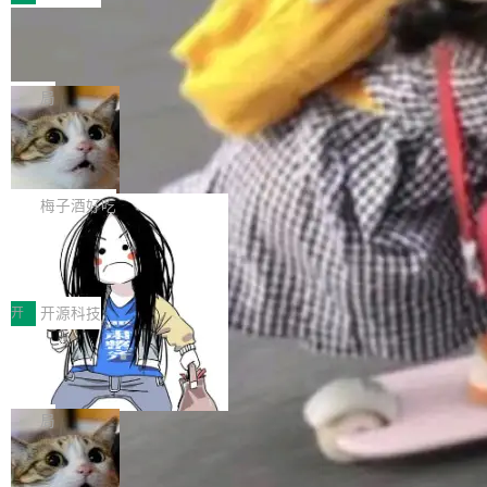
件。 腾讯网平团队在UCL-MPComm中实现了一
型或企业内部部署模型提升研发效率。但随着 AI
各领域的应用成果，覆盖技术底座、行业赋能、
个独立于业务线程的全局通信引擎（Engine），
Coding 从个人辅助工具逐步走向团队级、组织
Jeff Dean 离开 Google：一个时代的结
产品应用、支撑保障、专题等五大方向。深信服
并实...
束，一个实验室的开始
级应用，企业在规模化落地过程中，对安全性、
AI算力网关（AI创新平台）成功入选！ 随着各行
Google 员工编号 20。MapReduce 作者之一。
可控性和代码质量提出了更高要求。 首先是数据
各业的Agent走向规模化建设，算力构成形态逐
Bigtable 作者之一。TensorFlow 的作者之一。
局
安全与合规要求。对于大多数普通研发场景，公
渐丰富，用户关注的重点也在发生变化：不只是
Gemini 的架构师。Google 首席科学家。 Jeff D
有云模型能够满足快速试用和效率提升的需求。
让AI用起来，还要进一步看清混合算力时代下，
🔥 SolonCode v2026.8.4 发布：界面
ean 在 Google 工作了 27 年后，宣布离职。 他
但对于金融、能源、医疗等对数据安全要求较...
字体可调、22 种语言、记忆搜索增强
Token花在哪里、算力是否被充分利用，以及持
不是一个人走。一同离开的还有 Sanjay Ghema
打开终端就能上岗的全中文编码智能体，这一轮
续增长的AI成本该如何优化。 深信服AI算力网关
wat（Google 员工编号 23，Jeff Dean 二十多
把「看得清、用母语、记得住」三件事一次补
梅子酒好吃
正是围绕这些实际问题，从Token治理和成本治
年的编程搭档，MapReduce 和 Bigtable 的共同
齐。 SolonCode 是什么 SolonCode 是杭州无
理两个方面，让用户的每一份算力都看得清、管
作者）、Quoc Le（Google 大脑核心成员，Se
让“代码语义理解”深度释放AI Coding
耳科技研发的企业级终端编码智能体——一位全
得住、用得稳、省得下、更安全！ 一、从现在开
价值潜能：华为云码道（CodeArts）
q2Seq 和 DocAI 的共同发明人）以及 Oriol Vin
中文驱动的数字员工，自主理解需求、规划步
一、代码仓深度理解技术的作用与价值 在软件工
始，Token使用一目...
代码仓技术解析
yals（Gemini 联合负责人，AlphaSta...
骤、编写代码。不挑模型、不挑平台，curl 一行
程实践中，代码仓是企业核心知识资产的主要载
开
开源科技
装完即用。 开源地址：Gitee · GitCode · GitHu
体。企业级代码仓库通常包含数十万乃至数百万
b 安装 支持 Java 8+（8~26）、macOS / Linu
一条“删库”命令跑 17 小时，算法工程
个文件，其规模远超单次模型调用可承载的上下
师删光 89TB 数据只为干私活
x / Windows / Harmony PC。 # macOS / Linu
文窗口。随着项目规模的持续扩张与代码历史的
最高人民检察院8月4日公布了一起案件：北京一
x / Harmony PC curl -fsSL https://solon.noea
不断累积，代码仓中的模块关系、接口契约、业
名90后算法工程师王某，为了给自己接的私活腾
局
r.org/solon...
务逻辑等关键信息往往分散于数十乃至数百个文
服务器空间，删光了公司AI游戏部门的全部核心
件之中，形成高度复杂的知识关联网络。传统的
Cloudflare 分享推理优化实践：KV ca
数据。 王某2024年1月入职东城区某科技公司AI