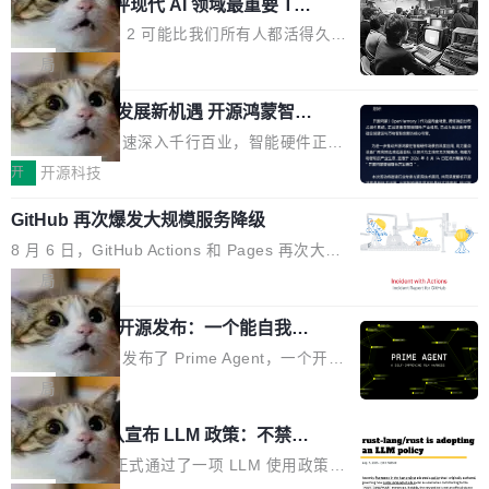
业化营销服务的需求从未如此迫切。 但市场扩容
xAI 前工程师评现代 AI 领域最重要 Top
n 这条推文引发了广泛讨论。他不是在说风凉
巧机身有效提升市面主流标准A...
3 开源项目
的同时,服务商的竞争逻辑正在改变。2026年Top
话，他是说出了一个圈内人尽皆知但很少公开捅
Flash Attention 2 可能比我们所有人都活得久。
Agency年度合辑的观察指出,“产品”这个离消费
破的事实。 Jordan 随后补充了一句软化声明：
这句话不是来自某个技术博客，而是出自 Hieu
局
者最近的载体,在整个品牌营销层面的权重显著变
「我不认为这些会议上大部分论文都在过度宣传
Pham 的一条推文。Hieu Pham 是谁？他是 xAI
高了。全域营销服务商的竞争正在从规模转向深
或造假。问题是，作为读者，如果你筛选出那些
共商智能硬件发展新机遇 开源鸿蒙智能
的早期工程师之一，在 Grok 训练基础设施团队
度,案例厚度、全域覆盖、多线协同...
硬件开发者日杭州站即将举行
看起来最令人兴奋的论文，那它们大部分都是过
工作过。近日他在 X 上发了一条帖子，列出了他
随着万物智联加速深入千行百业，智能硬件正从
度宣传的。」 这才是真正的痛点。不是所有论文
认为现代 AI 领域最重要的三个开源项目。 第一
单点设备迈向智能化、网联化、协同化发展。作
开
开源科技
都有问题，是最吸引眼球的那批论文最有问题。
个名字毫无悬念：Flash Attention 2。 Hieu 的
为面向全场景、跨终端的分布式操作系统，开源
他引用的帖子来自 Mathew Shen，一位 ICLR 2
理由很具体。FA 系列不需要解释，但 FA2 是他
GitHub 再次爆发大规模服务降级
鸿蒙通过统一技术底座和分布式能力，为不同类
026 的读者：「看了篇 ...
认为最重要的一个——复杂度恰到好处，刚好能
型智能设备的开发、连接与互联提供关键支撑，
8 月 6 日，GitHub Actions 和 Pages 再次大规
驱动你去学 CuTe，但还没被那些"邪恶的" Hopp
也为产业链企业探索产品创新与商业增长打开新
模服务降级，Actions 完全不可用超过 5 小时，
局
er++ 优化所淹没，足够容易修改和适配。 更关
的空间。 8月14日，开源鸿蒙智能硬件开发者日
webhook 停发，连自托管 runner 也因调度层故
键的是 FA2 的持久性...
（OHDD：OpenHarmony Hardware Develope
Prime Agent 开源发布：一个能自我改
障无法工作。Pages、Copilot code review、C
进的编程 Agent，ARC-AGI 3 超越人类
r Day）将在杭州启航。活动面向智能硬件产业
opilot coding agent 全部受影响。从检测到完全
Prime Intellect 发布了 Prime Agent，一个开源
专家基线
链企业和开发者，邀请行业专家与资深技术顾
恢复，大约 12 小时。 这是 2026 年 8 月的第六
的编程 Agent Harness，核心设计围绕两个抽
局
问，围绕开源鸿蒙技术能力、设备适配、芯片适
起事故，其中四起与 AI/Copilot 服务相关。 Git
象：Recursive Language Model（RLM）和 C
配、功耗与稳定性调优、兼容性测评及统一互联
Rust 项目团队宣布 LLM 政策：不禁
Hub 员工 kdaigle 在 HN 讨论中贴出了一组数
ontinual Harness。在 ARC-AGI 3 基准测试
等内容展开系统讲解和实战交流，帮助企业进一
止，但你要承认哪些代码不是你写的
据：2025 年全年 10 亿次 commit。现在，每周
上，Prime Agent + Opus 5 的组合达到了 95.
Rust 语言项目正式通过了一项 LLM 使用政策，
步了解开源鸿蒙在智能...
2.75 亿次，全年预计 140 亿次。GitHub...