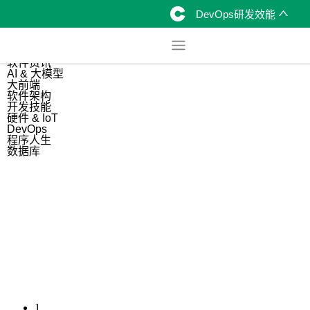
DevOps研发效能
综合
开源资讯
软件资讯
AI & 大模型
大前端
软件架构
开发技能
硬件 & IoT
DevOps
程序人生
数据库
1