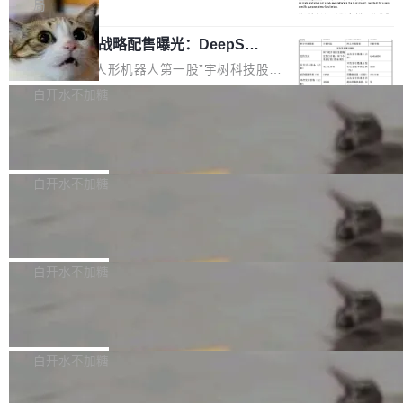
5% RHAE Best@1，超过了 ARC 报告的人类专
覆盖 rust-lang/rust 单一仓库的代码贡献。这不
局
家基线 95.4%。 不是又一个 coding agent 包装
是项目级别的官方立场，目前由五个团队采纳，
宇树科技 IPO 战略配售曝光：DeepSe
器 Prime Agent 的架构和市面上大多数 coding
但它可能是主流开源项目中关于 AI 辅助贡献最
ek 获配 93.3 万股，锁定 36 个月
agent 有本质区别。大多数 agent harness 的设
细致的一份规则。 政策的核心只有一句话：LLM
8月6日晚间，“人形机器人第一股”宇树科技股份
计是基于早期模型的能力—...
可以用来分析、提炼、审阅、建议，但不能用来
有限公司披露IPO发行价格及战略配售结果，杭
白开水不加糖
创作。 具体来说，LLM 生成的代码可以提交，
州深度求索人工智能基础技术研究有限公司（De
但必须满足五个条件：预先安排、非关键、高质
Docker 29.7.2 发布
epSeek）获配93.3399万股，按150.8元/股发行
量、充分测试、充分审查，并且必须披露。LLM
价格计算，认购金额约1.41亿元，股份锁定期为
Docker 29.7.2 现已发布，具体更新内容如下：
不得生成涉及安全性的关键变更，除非作者本身
36个月。 公告显示，本次宇树科技战略配售对
Bug fixes and enhancements 修复多次传递同
白开水不加糖
就是领域专家。即使如此，政策也"强烈不建
象主要包括长期投资机构、与公司业务具有战略
一环境变量时，docker service create和docker
议"这么做。 对于不披露的情况，审核者可以直
合作关系或长期合作愿景的大型企业、科创板保
Apache Fluss 毕业成为顶级项目
service update会发生 panic 的问题。docker/cl
接关闭 PR，无需解释。 政策作者 Jynn Ne...
荐人跟投子公司，以及公司高级管理人员和核心
i#7145 修复了 Docker Engine 29.7.0 中引入的
今年 7 月，Apache Fluss 的毕业提案在 Apach
员工参与设立的专项资产管理计划。其中，Dee
一个回归问题，该问题导致拉取镜像时会拒绝包
e 孵化器项目管理委员会（IPMC）投票中获得
白开水不加糖
pSeek作为与宇树科技具备战略合作关系的企
含绝对 hardlink 目标的镜像（此类镜像由某些镜
全票通过，随后获 Apache 软件基金会董事会批
业，获配股份数量占本次发行数量的2.31%。 除
像构建工具生成）。moby/moby#53305 修复了
马斯克 AI 百科项目 Grokipedia 被曝数
准。今天，Apache 软件基金会正式宣布 Apach
DeepSeek外，腾讯旗下上海启善投资有限公司
月未更新
Docker Engine 29.7.0 中引入的一个回归问
e Fluss 孵化毕业，成为 Apache 顶级项目（TL
埃隆·马斯克推出的AI百科项目 Grokipedia 被曝
获配9...
题，该问题可能导致在旧版 Linux 内核...
P）！这一里程碑不仅标志着 Fluss 迈入新的发
长期停止内容更新，未能实现其作为“AI版维基百
白开水不加糖
展阶段，也将进一步推动流式存储、实时湖仓与
科”替代品的目标。 据 Lawfare 最新调查，自今
AI 数据基础加速融合，为实时数据基础设施的发
Solon I18n：三种解析器，零样板代码
年4月以来，Grokipedia 页面更新功能基本停