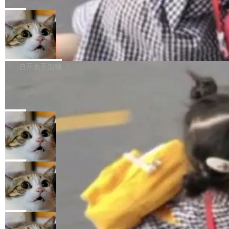
C版的产品，搭载“人机双写”重磅功能——你写
全球知名开源多媒体框架 FFmpeg 今天正式发
给 OpenAI 总法律顾问 Che Chang 发了封邮
你的，AI写AI的，同屏协作互不干扰。一句话让
布了 9.0 版本。这个版本除了带来新一代音视频
局
件，附了一封长信，要求 OpenAI 配合调查前苹
AI帮你干活，现在开启全新体验！ 温馨提示：
处理能力和硬件加速支持之外，还有一个特殊之
果员工带走机密信...
体验WorkBuddy鸿蒙PC版前，请将 HUAWEI M
亚马逊成本失控：AI 写代码烧掉 1215
处：FFmpeg 9.0 的代号是“Lei”。 这个名字，
万元，超预算 860%
atePad Edge 升级至 HarmonyOS 6.1.0.135S
来自中国开发者雷霄骅（Lei Xiaohua）。 对于
外媒近日曝光了亚马逊的多份内部报告显示，AI
P9 patch03及以上版本。 *升级路径：设置 > 搜
很多中国音视频开发者而言，这个名字并不陌
导致公司在多个项目上超支。《金融时报》报道
白开水不加糖
索“软件更新” > 检查更新，即可搜索新版本，下
生。十年前，他通过大量中文技术文章、源码分
称，仅一个项目的成本超支就高达 180 万美元
载安装完成升级即可。 没有...
析和开源示例，让一代开发者第一次真正理解 F
Hugging Face CEO 发声：中国正在开
（约合人民币 1215 万元）。 具体来说，一名工
源模型上碾压我们
Fmpeg，也成为很多人进入音视频开发领域的
程师借助 Anthropic 旗下 Claude Sonnet 模型
"他们正在开源模型上碾压我们。" Hugging Fac
“启蒙老师”。 而今年，恰好是雷霄骅离世十周
编写程序，目标是完成电商平台作者信息与商品
e CEO Clément Delangue 在 CNBC 的采访里
局
年。FFmpeg 社区最终选择用一个大版本的名
列表的数据匹配 —— 一项常规的数据处理任
没有拐弯抹角。他说中国正在赢得 AI 竞赛，而
字，留下了这份纪念。 雷霄骅曾是中国传媒大学
务，最终却产生了 180 万美元的账单，实际支出
当 AI agent 把源码变成了最好的扩展系
且按目前的速度，中国 AI 工具预计在今年底或
数字电视技术方向的博士生，长期从事视频、音
统，开发者工具必须开源
超出原定预算 860%。 更令人意外的是，该项目
2027 年就能追上美国前沿实验室的水平。 Dela
五年前，David Crawshaw 问过很多软件工程师
频技...
最终并未成功落地，而高额算力消耗持续运行长
ngue 把原因归结为一件事：开放协作。中国的
一个问题：你写过什么给自己用的程序？答案几
局
达 5 个月，公司直到财务对账时才察觉异常。这
AI 开发者在一个共享和协作的生态里加速迭代，
乎都是没有。工程师们整天用别人写的程序写程
意味着一个无人看管的 AI 程序，在近半年时间
而美国模型厂商在"闭门造车"。他的原话是 "buil
DeepSeek Harness 宣布内测邀请，全
序给别人用。偶尔有人自己写个博客系统、智能
里日夜不停地"烧钱"。 复盘显示，...
网最大规模开源 Agent 路演现场诞生
ding in silos"——各自为战，互不通气。 这个判
家居控制、家庭实验室，都算稀奇事。 Crawsh
一条内测招募帖，发出去的时候大概没人想到它
断从他嘴里说出来分量不同。Hugging Face 是
aw 是 Shelley 的作者，一个开源 AI coding age
会变成一场开源 Agent 生态的路演。 8月1日，
局
全球最大的开源 AI 平台，上面跑着上百万个模
nt。他最近在博客上写了一篇文章，核心论点很
DeepSeek Harness 团队负责人崔添翼（tiany