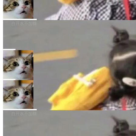
型。谁在开源赛道上领先，...
简单：开发者工具必须开源。 理由不是传统的自
商汤 SenseNova U1.5-Lite-Preview
i）在 X 上发帖： 「如果你是 Agent Harness 相
开源
由软件情怀，而是一个跟 AI agent 直接相关的
关开源项目的开发者，希望参加 DeepSeek Har
商汤科技宣布面向社区开源轻量级统一多模态模
技术判断。 两行 prompt 就能个性化任何软件 C
ness 的内测，可以回复或私信联系我。请附上
型的预览版本 SenseNova U1.5-Lite-Preview。
白开水不加糖
rawshaw 给出了两个 prompt。 第一个： "下载
GitHub id 以及开源代表作。」 DeepSeek 曾在
公告称，SenseNova U1.5-Lite-Preview并非简
某个软件的源码，在本地构建。修改 agent ...
官方招聘信息中写过一条简洁有力的公式：Mod
Ubuntu 将核心系统包从 deb 转成了 s
单的模型规模升级，而是基于 SenseNova U1
nap
el + Harness = Agent。模型负责理解和推理，
的一次系统性迭代，不仅在同一架构中贯通视觉
Ubuntu 正在把又一个核心系统包从 deb 转为 s
Harness 负责把能力落到真实环境中——调用工
理解、推理、生成与编辑，还仅以 8B-MoT 的轻
nap。这次是 hwctl——一个用来检查 Ubuntu
局
具、读写文件、管理上下文、处理错误、完成闭
量大小，将能力推进到4K、更精细的真实质感、
硬件认证状态的命令行工具。 Canonical 工程师
环。崔添翼招人的标...
更复杂的视觉控制和可持续迭代编辑。 相比 U
Dario Amodei 担心新人来 Anthropic
Alan Griffiths 在邮件列表中说得很直白：「hwc
只为金钱，不为使命
1，U1.5-Lite-Preview 在以下方向上带来了显著
tl 是一个 Ubuntu 专有的包，它和它的依赖项都
顶级 AI 研究员在两家公司之间来回跳，中间只
提升： 原生支持4K图像生成； 更精细的局部纹
是 Ubuntu 专有的，不会用在其他发行版上。」
隔了几天。 Lilian Weng 上周刚宣布因健康原因
局
理、细节与真实世界质感； 更准确的中英文文字
所以 deb 版本的受众实际上为零。既然只有 Ub
离开 Thinking Machines Lab，说自己作为联合
生成与复杂版式组织； 更稳定的图...
untu 用户在用，那用 snap 打包就没什么可纠结
FFmpeg 9.0 发布
创始人的角色「太累了」。几天后，The Inform
的。 从 deb 到 snap 的迁移路径 hwctl 是 rust-
ation 就曝出她将重回 OpenAI，负责递归自我
FFmpeg 9.0 现已发布，包含多项改进。官方更
hwlib 硬件 API 库的一部分，命令行工具负责查
改进方向的研究。她是 Thinking Machines 过
新日志列出的 9.0 版本主要更新内容如下： 扩
白开水不加糖
询 Ubuntu 的硬件认证数据库。...
去一年内第四个离开的联合创始人。 这家由前
展 AMF 色彩转换器 (vf_vpp_amf) 的 HDR 功能
OpenAI CTO Mira Murati 创立的公司，连创始
DeepSeek V4 Flash 单日消耗 8 万亿 t
MP4 muxer 中支持 LCEVC 音轨复用 Playdate
okens 登顶热搜
团队都留不住。 但 Thinking Machines 不是唯
视频编码器和多路复用器 添加 v360_vulkan filt
8 万亿 tokens。一天。一家公司的消耗。 Open