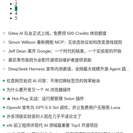
2
3
4
5
Gitee AI 队友正式上线，免费领 500 Credits 体验额度
Simon Willison 重新拥抱 MCP：无状态协议如何改变游戏规则
Jeff Dean 离开 Google：一个时代的结束，一个实验室的开始
慕尼黑市政府为全职开源项目维护者提供资助
DeepSeek Harness 宣布内测邀请，全网最大规模开源 Agent 路演现场诞生
任意网页划词 AI 问答：不用切换标签页的效率秘诀
为什么要开发又一个 AI 浏览器插件
🔥 Hot-Plug 实战：运行期管理 Solon 插件
OpenAI 宣布为 GPT-5.6 Sol 调优，并让免费用户无限用 Luna
许多顶级实验室的人现在几乎不读论文了
xAI 前工程师评现代 AI 领域最重要 Top3 开源项目