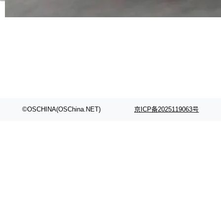
代码检索手段（如关键词匹配、目录遍历）仅能
在语法层面完成文本定位，难以触及代码的语义
内涵与结构关联，导致开发者使用代码智能体在
理解大规模代码仓时面临显著"代码仓理解"瓶
颈。 代码仓深度理解服务（以下简称" CodeBas
e深度理解服务"）是华为云码道（CodeA...
©OSCHINA(OSChina.NET)
京ICP备2025119063号