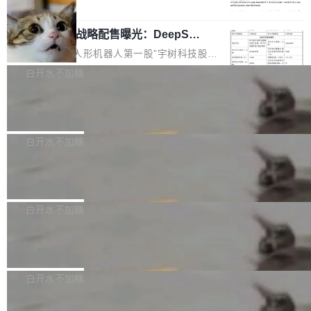
5% RHAE Best@1，超过了 ARC 报告的人类专
覆盖 rust-lang/rust 单一仓库的代码贡献。这不
局
家基线 95.4%。 不是又一个 coding agent 包装
是项目级别的官方立场，目前由五个团队采纳，
宇树科技 IPO 战略配售曝光：DeepSe
器 Prime Agent 的架构和市面上大多数 coding
但它可能是主流开源项目中关于 AI 辅助贡献最
ek 获配 93.3 万股，锁定 36 个月
agent 有本质区别。大多数 agent harness 的设
细致的一份规则。 政策的核心只有一句话：LLM
8月6日晚间，“人形机器人第一股”宇树科技股份
计是基于早期模型的能力—...
可以用来分析、提炼、审阅、建议，但不能用来
有限公司披露IPO发行价格及战略配售结果，杭
白开水不加糖
创作。 具体来说，LLM 生成的代码可以提交，
州深度求索人工智能基础技术研究有限公司（De
但必须满足五个条件：预先安排、非关键、高质
Docker 29.7.2 发布
epSeek）获配93.3399万股，按150.8元/股发行
量、充分测试、充分审查，并且必须披露。LLM
价格计算，认购金额约1.41亿元，股份锁定期为
Docker 29.7.2 现已发布，具体更新内容如下：
不得生成涉及安全性的关键变更，除非作者本身
36个月。 公告显示，本次宇树科技战略配售对
Bug fixes and enhancements 修复多次传递同
白开水不加糖
就是领域专家。即使如此，政策也"强烈不建
象主要包括长期投资机构、与公司业务具有战略
一环境变量时，docker service create和docker
议"这么做。 对于不披露的情况，审核者可以直
合作关系或长期合作愿景的大型企业、科创板保
Apache Fluss 毕业成为顶级项目
service update会发生 panic 的问题。docker/cl
接关闭 PR，无需解释。 政策作者 Jynn Ne...
荐人跟投子公司，以及公司高级管理人员和核心
i#7145 修复了 Docker Engine 29.7.0 中引入的
今年 7 月，Apache Fluss 的毕业提案在 Apach
员工参与设立的专项资产管理计划。其中，Dee
一个回归问题，该问题导致拉取镜像时会拒绝包
e 孵化器项目管理委员会（IPMC）投票中获得
白开水不加糖
pSeek作为与宇树科技具备战略合作关系的企
含绝对 hardlink 目标的镜像（此类镜像由某些镜
全票通过，随后获 Apache 软件基金会董事会批
业，获配股份数量占本次发行数量的2.31%。 除
像构建工具生成）。moby/moby#53305 修复了
马斯克 AI 百科项目 Grokipedia 被曝数
准。今天，Apache 软件基金会正式宣布 Apach
DeepSeek外，腾讯旗下上海启善投资有限公司
月未更新
Docker Engine 29.7.0 中引入的一个回归问
e Fluss 孵化毕业，成为 Apache 顶级项目（TL
埃隆·马斯克推出的AI百科项目 Grokipedia 被曝
获配9...
题，该问题可能导致在旧版 Linux 内核...
P）！这一里程碑不仅标志着 Fluss 迈入新的发
长期停止内容更新，未能实现其作为“AI版维基百
白开水不加糖
展阶段，也将进一步推动流式存储、实时湖仓与
科”替代品的目标。 据 Lawfare 最新调查，自今
AI 数据基础加速融合，为实时数据基础设施的发
Solon I18n：三种解析器，零样板代码
年4月以来，Grokipedia 页面更新功能基本停