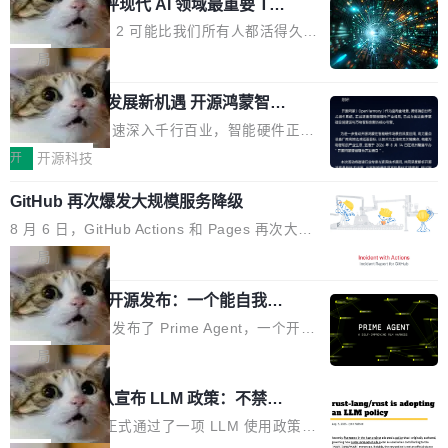
业化营销服务的需求从未如此迫切。 但市场扩容
xAI 前工程师评现代 AI 领域最重要 Top
n 这条推文引发了广泛讨论。他不是在说风凉
巧机身有效提升市面主流标准A...
3 开源项目
的同时,服务商的竞争逻辑正在改变。2026年Top
话，他是说出了一个圈内人尽皆知但很少公开捅
Flash Attention 2 可能比我们所有人都活得久。
Agency年度合辑的观察指出,“产品”这个离消费
破的事实。 Jordan 随后补充了一句软化声明：
这句话不是来自某个技术博客，而是出自 Hieu
局
者最近的载体,在整个品牌营销层面的权重显著变
「我不认为这些会议上大部分论文都在过度宣传
Pham 的一条推文。Hieu Pham 是谁？他是 xAI
高了。全域营销服务商的竞争正在从规模转向深
或造假。问题是，作为读者，如果你筛选出那些
共商智能硬件发展新机遇 开源鸿蒙智能
的早期工程师之一，在 Grok 训练基础设施团队
度,案例厚度、全域覆盖、多线协同...
硬件开发者日杭州站即将举行
看起来最令人兴奋的论文，那它们大部分都是过
工作过。近日他在 X 上发了一条帖子，列出了他
随着万物智联加速深入千行百业，智能硬件正从
度宣传的。」 这才是真正的痛点。不是所有论文
认为现代 AI 领域最重要的三个开源项目。 第一
单点设备迈向智能化、网联化、协同化发展。作
开
开源科技
都有问题，是最吸引眼球的那批论文最有问题。
个名字毫无悬念：Flash Attention 2。 Hieu 的
为面向全场景、跨终端的分布式操作系统，开源
他引用的帖子来自 Mathew Shen，一位 ICLR 2
理由很具体。FA 系列不需要解释，但 FA2 是他
GitHub 再次爆发大规模服务降级
鸿蒙通过统一技术底座和分布式能力，为不同类
026 的读者：「看了篇 ...
认为最重要的一个——复杂度恰到好处，刚好能
型智能设备的开发、连接与互联提供关键支撑，
8 月 6 日，GitHub Actions 和 Pages 再次大规
驱动你去学 CuTe，但还没被那些"邪恶的" Hopp
也为产业链企业探索产品创新与商业增长打开新
模服务降级，Actions 完全不可用超过 5 小时，
局
er++ 优化所淹没，足够容易修改和适配。 更关
的空间。 8月14日，开源鸿蒙智能硬件开发者日
webhook 停发，连自托管 runner 也因调度层故
键的是 FA2 的持久性...
（OHDD：OpenHarmony Hardware Develope
Prime Agent 开源发布：一个能自我改
障无法工作。Pages、Copilot code review、C
进的编程 Agent，ARC-AGI 3 超越人类
r Day）将在杭州启航。活动面向智能硬件产业
opilot coding agent 全部受影响。从检测到完全
Prime Intellect 发布了 Prime Agent，一个开源
专家基线
链企业和开发者，邀请行业专家与资深技术顾
恢复，大约 12 小时。 这是 2026 年 8 月的第六
的编程 Agent Harness，核心设计围绕两个抽
局
问，围绕开源鸿蒙技术能力、设备适配、芯片适
起事故，其中四起与 AI/Copilot 服务相关。 Git
象：Recursive Language Model（RLM）和 C
配、功耗与稳定性调优、兼容性测评及统一互联
Rust 项目团队宣布 LLM 政策：不禁
Hub 员工 kdaigle 在 HN 讨论中贴出了一组数
ontinual Harness。在 ARC-AGI 3 基准测试
等内容展开系统讲解和实战交流，帮助企业进一
止，但你要承认哪些代码不是你写的
据：2025 年全年 10 亿次 commit。现在，每周
上，Prime Agent + Opus 5 的组合达到了 95.
Rust 语言项目正式通过了一项 LLM 使用政策，
步了解开源鸿蒙在智能...
2.75 亿次，全年预计 140 亿次。GitHub...