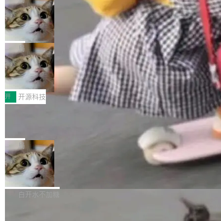
现实 过去两年，CIO们的焦虑清单上多了两项：
设置，如果用布尔值 + 可空字段来表示——bool
个"AI 知识库 + 聊天机器人"——每个大厂都在
一是如何让大模型和智能体应用安全地从PoC走
ean 表示是否可切换，nullable 的默认模式、浅
Deno 团队开源 Celld，可自托管的分
做，没什么新鲜的。 但 Kenton Varda 在 Twitte
向生产，二是如何让测试团队跟得上AI应用...
布式 Durable Objects
色方案、深色方案——会产生大量无意义的组
r 上把事情说清楚了： 今天我们发布了 Cloudfla
Ryan Dahl 领导的 Deno 团队推出了最新开源项
合。方案缺了、配置冲突了、全 null 了。要知道
re OS，一个带连接器的聊天机器人，跟其他所
目 Celld，一个能在自己机器上运行 Cloudflare
局
哪些组合有效，作者说，你得靠"文档、校验、或
有科技公司做的一样。只不过，实际上它不一
Workers 和 Durable Objects 的守护进程。 设
者部落知识"。 换个写法。Rust 的 enum，两个
样。这是 Sandstorm.io 的重制版，我十年前的
鲁大师7月新机性能/流畅/AI榜：vivo夺
计思路很直接：每个对象是一个独立的 SQLite
变体：Switchable...
性能、流畅双第一，三星Galaxy Z系列
那个创业公司。不同的是，这次它构建在 Cloudf
数据库，按名称寻址，复制到你自己的 S3 兼容
2026年7月的手机市场，由于存储等硬件成本暴
新折叠缺席
lare Workers 上——我花了九年时间搭建的平台
存储库里。节点之间只通过这个存储库协调——
增，手机厂商的日子也不好过啊，新机速度明显
开
开源科技
——并且深度集成了 AI。这基本上是我十年秘密
没有控制平面，没有共识协议。每个对象自带一
放缓，因此硝烟味淡了许多。新机参数规格除开
计划的顶峰。 十年前，Ken...
个小型数据库，应用天然按分片构建，单个数据
Zed 推出 DeltaDB，一个记录 commit
高价的三星折叠（三星Galaxy Z Fold8 Ultra / Z
之间所有操作的版本控制系统
库的竞争和爆炸半径问题在设计层面就被消除
Fold8 / Z Flip8）外，其余要么是中低端机器，
Zed 编辑器团队发布了新项目——DeltaDB，一
了。 闲置的 cell 会休眠到几乎不占资源。当 cel
例如iQOO Z11i、REDMI Note 17、REDMI No
个在 git commit 之间记录每一次编辑操作的版
局
l 迁移或唤醒时，新宿主从 S3 恢复 SQLite 数据
te 17 Pro、OPPO K15，要么是vivo X300 E这
本控制系统。目前处于 Early Access 阶段。 De
库继续执行。存储库是持久化的唯一真相...
样的次旗舰。 Galaxy Z Fold8 Ultra / Z Fold8 /
SpaceXAI 单季资本开支达 183 亿美元
ltaDB 的核心思路直接写在 landing page 最显
Z Flip8三款折叠屏新机均在7月22日发布，且全
眼的位置：「Software is made between com
根据风险投资人Tomer Tunguz 博客（VC 分
部搭载骁龙8 Elite Gen5 for Galaxy，它们本该
mits」——软件是在 commit 之间写出来的。git
析）披露的最新分析与第二季度业绩报告，Spac
白开水不加糖
是7月性...
只记录了你提交的最终状态，但真正的工作过程
eXAI在上个季度的总资本支出飙升至183.7亿美
——打字、删改、试错、agent 对话——都在 co
Meta 发布终端编程 Agent“Muse Cod
元。其中，绝大部分资金被直接用于 AI 领域，