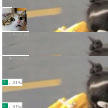
e” 和 Muse Spark 1.2 模型
mmit 之间的空隙里丢失了。 DeltaDB 要做的就
金额高达158.3亿美元，这一单项投入已经逼近
Meta 今天发布了两款 AI 产品：Muse Code，
是把这段空隙补上。 回退到任何一次编辑：Delt
微软同期总资本开支的四成。 与亚马逊、Alpha
一个在终端里运行的编程 agent；Muse Spark
局
aDB 捕获 commit 之间的每一次操作，...
bet、微软以及 Meta 等传统科技巨头相比，Spa
1.2，驱动这个 agent 的新模型。一句话概括：
ceXAI的资金消耗速度尤为引人瞩目。然而，支
美团开源 LoHoSearch，用知识图谱校
你可以用 curl -fsSL https://dev.meta.ai/install.
准 AI 能力认知
撑庞大支出的资金来源却呈现出截然不同的面
sh | bash 安装一个能在大项目里自动规划、写
机器出题的前提，是让机器拥有全局视野。整个
貌。数据显示，微软和 Meta 主要依托充沛的经
代码、验证结果的 AI 终端工具。 据介绍，Muse
构建流程可以分为四个环节：建图 → 控制难度
白开水不加糖
营现金流来覆盖资本开支，其资本支出覆盖率分
Code 是 Meta 的编程 agent 产品。它和市场上
→ 质量把关 → 数据概览。
别达到155% 和106%;而SpaceXAI的经营现金
腾讯开源 UCL-MPComm 通信库
已有的终端编程 agent 在设计理念上有几个明显
流仅能覆盖资本开支的12...
的差异点。 异步后台 agent：Muse Code 有一
腾讯网平团队宣布开源了 UCL-MPComm 通信
个主 agent 循环，外加一组后台 agent。这些后
库，并将作为transport接入Mooncake TENT。
白开水不加糖
台 agent...
该通信库针对AI Memory池化场景的数据传输需
CoStrict入选工信部2025人工智能应用
求进行了深度优化，能够实现数据中心内大规模
典型案例
计算节点间多种内存类型的高性能通信。 UCL-
近日，工信部科技司公示《2025人工智能应用典
MPComm将作为一种传输引擎接入Mooncake T
型案例入选名单》，深信服“面向企业研发场景的
开
开源科技
ENT，实现零拷贝传输性能提升30%、非零拷贝
开源 AI 编程平台 CoStrict 应用”凭借卓越的技术
传输性能最高提升5倍。UCL-MPComm底层基
深信服AI算力网关入选工信部人工智能
创新与落地成效成功入选。 全链路私有化部署，
应用典型案例！
于自研UCL-Engine通信引擎，后续腾讯网平将
助力企业AI研发安全落地 当前，越来越多企业已
前不久，工业和信息化部正式发布《2025年人工
持续开源更多基于UCL-Engine的高性能通信组
经开始引入 AI Coding 工具，通过调用公有云模
智能应用典型案例名单》，集中展示人工智能在
开
开源科技