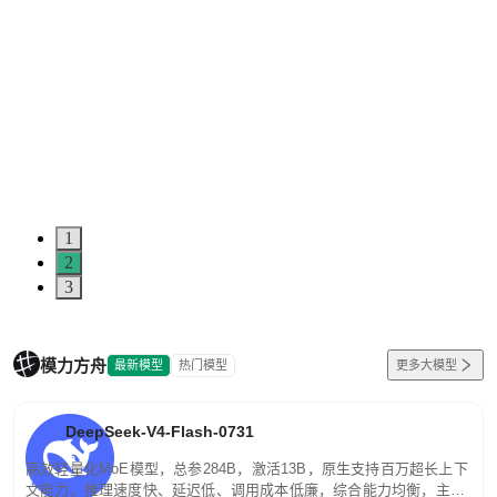
1
2
3
模力方舟
最新模型
热门模型
更多大模型
DeepSeek-V4-Flash-0731
高效轻量化MoE模型，总参284B，激活13B，原生支持百万超长上下
文能力。推理速度快、延迟低、调用成本低廉，综合能力均衡，主打