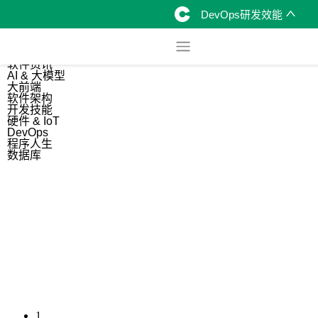
DevOps研发效能
综合
开源资讯
软件资讯
AI & 大模型
大前端
软件架构
开发技能
硬件 & IoT
DevOps
程序人生
数据库
1