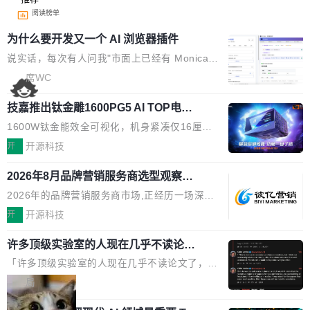
阅读榜单
为什么要开发又一个 AI 浏览器插件
说实话，每次有人问我"市面上已经有 Monica、
Sider、Copilot for Chrome 这些 AI 浏览器插件
席WC
了，你为什么还要再做一个"，我都觉得这个问题
技嘉推出钛金雕1600PG5 AI TOP电
问得好。 因为我自己也是从用户变成开发者的。
源：为发烧级主机与本地AI算力打造旗
现有产品的天花板 我用过不少 AI 浏览器插件。
1600W钛金能效全可视化，机身紧凑仅16厘米
舰供电方案
刚开始觉得都挺好——选中一段文字，弹出解
继2026台北电脑展首度亮相后，技嘉科技近日正
开
开源科技
释；写邮件时帮你润色；看英文网页给你翻译摘
式发布钛金雕1600PG5 AI TOP电源。这款高端
要。但用久了你会发现，它们本质上都是同一类
2026年8月品牌营销服务商选型观察：
电源专为发烧级DIY主机与本地AI算力平台打
从流量思维到品牌资产思维的范式转移
东西：一个带网页上下文的聊天框。 它们能读取
造，整机长度仅16厘米，提供1600W额定功率
2026年的品牌营销服务商市场,正经历一场深刻
页面的文本，然后把文本丢给大模型，再返回一
与80PLUS钛金能效；支持ATX 3.1与PCIe 5.1
的价值重构。全球全案品牌代理机构市场从2025
开
开源科技
段回答。仅此而已。 这当然有用，但总觉得差点
规范，结合服务器级元件、完善供电线材与内置
年的83.1亿美元增长至2026年的86.6亿美元,年
意思。比如我在一个后台管理系统里，需要填50
实时LCD监控屏，可充分满足当下高阶PC主机
许多顶级实验室的人现在几乎不读论文
复合增长率达5.44%,预计2032年将突破120亿美
个表单字段，每个字段还有联动逻辑；比如我
了
的严苛使用需求。 澎湃功率，紧凑机身 钛金雕1
元。数字广告与公共关系相关服务市场更是从20
「许多顶级实验室的人现在几乎不读论文了，而
想...
600PG5 AI TOP具备强悍输出功率，同时实现
25年的8463亿美元扩张至2026年的8763亿美
且他们认为 ICLR/ICML/NeurIPS 充斥着大量过
局
机身尺寸大幅精简。整机长度仅16厘米，属于同
元。数字的背后是一个清晰的事实——品牌对专
度宣传和欺诈。」 OpenAI 研究员 Keller Jorda
功率段机身尺寸十分紧凑的1600W电源产品。小