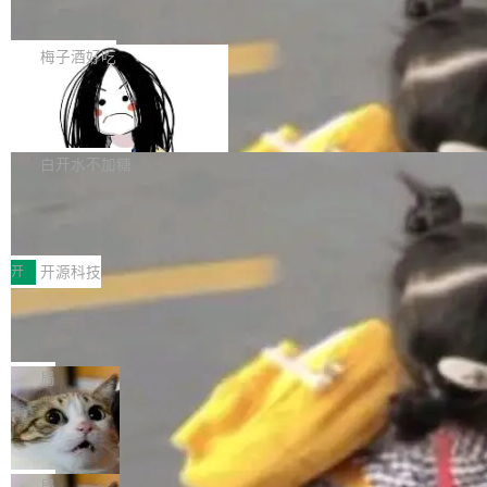
展开启新的篇章。
滞，过去三个月内没有任何条目完成更新，用户
如果你在 Spring Boot 里做过国际化，流程大概
提交的编辑请求也长期处于待处理状态。 Groki
是这样的：配 MessageSource 的 Bean、写 R
梅子酒好吃
pedia 于去年底上线，定位为由人工智能生成内
eloadableResourceBundleMessageSource、
容的百科平台，被马斯克视为传统众包百科网站
Apache Doris 4.1 全面增强 Iceberg：
声明 LocaleResolver、注册 LocaleChangeInt
支持 UPDATE、MERGE INTO 与 Iceb
维基百科的替代方案。Lawfare 调查发现，无论
erceptor…五六步之后才能看到第一行翻译文
Apache Doris 4.1 要补齐的，正是缺失的那一
erg V3
热门页面还是低关注度页面，均未出现近期更
本。 Solon 换了个方式。整个 i18n 模块围绕三
半。在已有查询能力的基础上，Doris 进一步支
白开水不加糖
新，相关问题并非局限于特定领域，而是在不同
个解析器、一个注解、一个工具类展开——没有
持了 UPDATE、DELETE、MERGE INTO 等数
主题和访问量页面中普遍存在。 调查人员最初认
XML、没有拦截器注册、没有样板配置。 资源
Testin XAgent：CIO智能测试落地指南
据修改操作、完整的表结构管理与分区演进，以
为，Grokipedia可能只是限...
文件的约定 把文件放到 resources/i18n/ 下： r
及 rewrite_data_files、expire_snapshots 等日
7月30日，TiD2026质量竞争力大会在北京中关
esources/i18n/messages.properties ...
常维护操作，并完整支持 Iceberg V3 格式。
村国家自主创新示范区会议中心开幕。本届大会
开
开源科技
由中关村智联软件服务业质量创新联盟主办，以
让非法状态不可表示：一篇关于 ADT
“智构可信·质创未来——AI原生时代的质量新范
的帖子在 Reddit 火了
式”为主题，直面AI从实验室走向规模化产业落地
有一种东西，一旦用过就回不去了。Alex Fedos
的核心质量命题。会上，《2026智能研发生产力
eev 管它叫"软件设计的基石"。 他说的东西不新
局
工具选型手册》发布，Testin云测的Testin XAge
鲜——代数数据类型（ADT），尤其是和类型
Cloudflare 开源内部企业 AI 平台 Clou
nt智能测试系统入选AI测试领域代表产品。对CI
（sum type）。但他说清楚了一件事：这不是类
dflare OS
O而言，这提示了一个转变：AI测试正在从效率
型系统的学术体操，是日常编码的思维方式。 文
Cloudflare 发布了一个开源项目 Cloudflare O
工具升级为企业的质量基础设施。 CIO面对的新
章从一个简单的例子切入。一个网站的深色主题
S。如果你只看官方博客，你会觉得这是又一
局