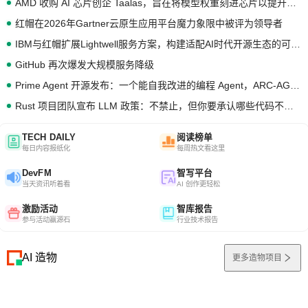
AMD 收购 AI 芯片创企 Taalas，旨在将模型权重刻进芯片以提升推理性能
红帽在2026年Gartner云原生应用平台魔力象限中被评为领导者
IBM与红帽扩展Lightwell服务方案，构建适配AI时代开源生态的可信基础设施
GitHub 再次爆发大规模服务降级
Prime Agent 开源发布：一个能自我改进的编程 Agent，ARC-AGI 3 超越人类专家基线
Rust 项目团队宣布 LLM 政策：不禁止，但你要承认哪些代码不是你写的
TECH DAILY
阅读榜单
每日内容报纸化
每周热文看这里
DevFM
智写平台
当天资讯听着看
AI 创作更轻松
激励活动
智库报告
参与活动赢源石
行业技术报告
AI 造物
更多造物项目