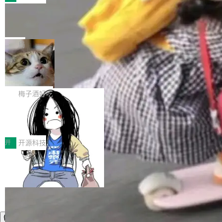
件。 腾讯网平团队在UCL-MPComm中实现了一
型或企业内部部署模型提升研发效率。但随着 AI
各领域的应用成果，覆盖技术底座、行业赋能、
个独立于业务线程的全局通信引擎（Engine），
Coding 从个人辅助工具逐步走向团队级、组织
Jeff Dean 离开 Google：一个时代的结
产品应用、支撑保障、专题等五大方向。深信服
并实...
束，一个实验室的开始
级应用，企业在规模化落地过程中，对安全性、
AI算力网关（AI创新平台）成功入选！ 随着各行
Google 员工编号 20。MapReduce 作者之一。
可控性和代码质量提出了更高要求。 首先是数据
各业的Agent走向规模化建设，算力构成形态逐
Bigtable 作者之一。TensorFlow 的作者之一。
局
安全与合规要求。对于大多数普通研发场景，公
渐丰富，用户关注的重点也在发生变化：不只是
Gemini 的架构师。Google 首席科学家。 Jeff D
有云模型能够满足快速试用和效率提升的需求。
让AI用起来，还要进一步看清混合算力时代下，
🔥 SolonCode v2026.8.4 发布：界面
ean 在 Google 工作了 27 年后，宣布离职。 他
但对于金融、能源、医疗等对数据安全要求较...
字体可调、22 种语言、记忆搜索增强
Token花在哪里、算力是否被充分利用，以及持
不是一个人走。一同离开的还有 Sanjay Ghema
打开终端就能上岗的全中文编码智能体，这一轮
续增长的AI成本该如何优化。 深信服AI算力网关
wat（Google 员工编号 23，Jeff Dean 二十多
把「看得清、用母语、记得住」三件事一次补
梅子酒好吃
正是围绕这些实际问题，从Token治理和成本治
年的编程搭档，MapReduce 和 Bigtable 的共同
齐。 SolonCode 是什么 SolonCode 是杭州无
理两个方面，让用户的每一份算力都看得清、管
作者）、Quoc Le（Google 大脑核心成员，Se
让“代码语义理解”深度释放AI Coding
耳科技研发的企业级终端编码智能体——一位全
得住、用得稳、省得下、更安全！ 一、从现在开
价值潜能：华为云码道（CodeArts）
q2Seq 和 DocAI 的共同发明人）以及 Oriol Vin
中文驱动的数字员工，自主理解需求、规划步
一、代码仓深度理解技术的作用与价值 在软件工
始，Token使用一目...
代码仓技术解析
yals（Gemini 联合负责人，AlphaSta...
骤、编写代码。不挑模型、不挑平台，curl 一行
程实践中，代码仓是企业核心知识资产的主要载
开
开源科技
装完即用。 开源地址：Gitee · GitCode · GitHu
体。企业级代码仓库通常包含数十万乃至数百万
b 安装 支持 Java 8+（8~26）、macOS / Linu
个文件，其规模远超单次模型调用可承载的上下
x / Windows / Harmony PC。 # macOS / Linu
文窗口。随着项目规模的持续扩张与代码历史的
x / Harmony PC curl -fsSL https://solon.noea
不断累积，代码仓中的模块关系、接口契约、业
r.org/solon...
务逻辑等关键信息往往分散于数十乃至数百个文
件之中，形成高度复杂的知识关联网络。传统的