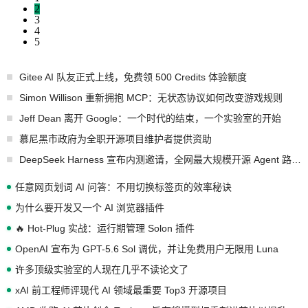
2
3
4
5
Gitee AI 队友正式上线，免费领 500 Credits 体验额度
Simon Willison 重新拥抱 MCP：无状态协议如何改变游戏规则
Jeff Dean 离开 Google：一个时代的结束，一个实验室的开始
慕尼黑市政府为全职开源项目维护者提供资助
DeepSeek Harness 宣布内测邀请，全网最大规模开源 Agent 路演现场诞生
任意网页划词 AI 问答：不用切换标签页的效率秘诀
为什么要开发又一个 AI 浏览器插件
🔥 Hot-Plug 实战：运行期管理 Solon 插件
OpenAI 宣布为 GPT-5.6 Sol 调优，并让免费用户无限用 Luna
许多顶级实验室的人现在几乎不读论文了
xAI 前工程师评现代 AI 领域最重要 Top3 开源项目