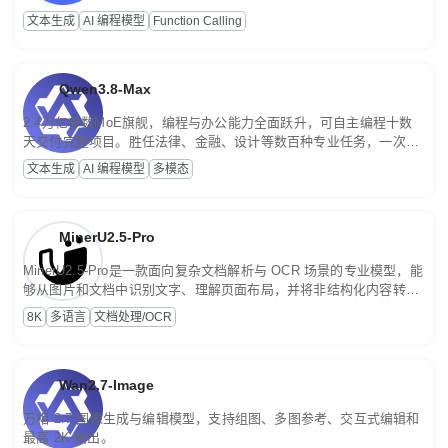
高并发、轻量化任务，适合日常对话、内容创作、基础 RAG、批量
文本生成
AI 编程模型
Function Calling
文案处理等普惠刚需场景。
Qwen3.8-Max
2.4万亿参数MoE旗舰，编程与办公能力全面跃升，可自主编程十数
天交付完整项目。胜任法律、金融、设计等数百种专业任务，一次对
话端到端交付生产级成果。原生视觉理解贯穿规划、执行与验证全流
文本生成
AI 编程模型
多模态
程，支持超长文档与长视频的深度语义解析。长程任务中自主规划与
闭环迭代，持续进化。
MinerU2.5-Pro
MinerU2.5-Pro是一款面向复杂文档解析与 OCR 场景的专业模型，能
够从图片和文档中识别文字、理解页面布局，并将非结构化内容转换
为便于存储、检索和二次处理的结构化结果。
8K
多语言
文档处理/OCR
Wan2.7-Image
万相 2.7 图像生成与编辑模型，支持组图、多图参考、交互式编辑和
最高 2K 输出。