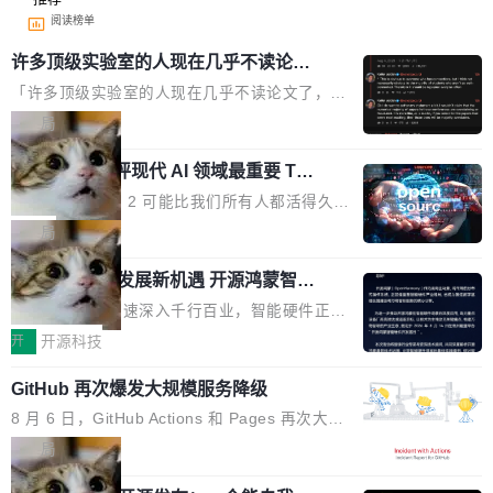
阅读榜单
许多顶级实验室的人现在几乎不读论文
了
「许多顶级实验室的人现在几乎不读论文了，而
且他们认为 ICLR/ICML/NeurIPS 充斥着大量过
局
度宣传和欺诈。」 OpenAI 研究员 Keller Jorda
xAI 前工程师评现代 AI 领域最重要 Top
n 这条推文引发了广泛讨论。他不是在说风凉
3 开源项目
话，他是说出了一个圈内人尽皆知但很少公开捅
Flash Attention 2 可能比我们所有人都活得久。
破的事实。 Jordan 随后补充了一句软化声明：
这句话不是来自某个技术博客，而是出自 Hieu
局
「我不认为这些会议上大部分论文都在过度宣传
Pham 的一条推文。Hieu Pham 是谁？他是 xAI
或造假。问题是，作为读者，如果你筛选出那些
共商智能硬件发展新机遇 开源鸿蒙智能
的早期工程师之一，在 Grok 训练基础设施团队
硬件开发者日杭州站即将举行
看起来最令人兴奋的论文，那它们大部分都是过
工作过。近日他在 X 上发了一条帖子，列出了他
随着万物智联加速深入千行百业，智能硬件正从
度宣传的。」 这才是真正的痛点。不是所有论文
认为现代 AI 领域最重要的三个开源项目。 第一
单点设备迈向智能化、网联化、协同化发展。作
开
开源科技
都有问题，是最吸引眼球的那批论文最有问题。
个名字毫无悬念：Flash Attention 2。 Hieu 的
为面向全场景、跨终端的分布式操作系统，开源
他引用的帖子来自 Mathew Shen，一位 ICLR 2
理由很具体。FA 系列不需要解释，但 FA2 是他
GitHub 再次爆发大规模服务降级
鸿蒙通过统一技术底座和分布式能力，为不同类
026 的读者：「看了篇 ...
认为最重要的一个——复杂度恰到好处，刚好能
型智能设备的开发、连接与互联提供关键支撑，
8 月 6 日，GitHub Actions 和 Pages 再次大规
驱动你去学 CuTe，但还没被那些"邪恶的" Hopp
也为产业链企业探索产品创新与商业增长打开新
模服务降级，Actions 完全不可用超过 5 小时，
局
er++ 优化所淹没，足够容易修改和适配。 更关
的空间。 8月14日，开源鸿蒙智能硬件开发者日
webhook 停发，连自托管 runner 也因调度层故
键的是 FA2 的持久性...