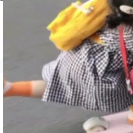
境、兼容场景、一键直出”。 Hy ASR 3.0 previe
w 不要求标准普通话，方言识别覆盖粤语、吴语
等 10 大方言片区和 20 余个二级小片区。在开
源评测集中，Hy ASR 3.0 preview 在多语种的
WER（...
©OSCHINA(OSChina.NET)
京ICP备2025119063号