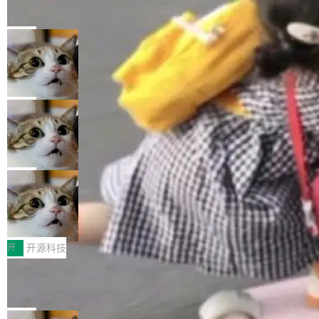
的帖子在 Reddit 火了
式”为主题，直面AI从实验室走向规模化产业落地
有一种东西，一旦用过就回不去了。Alex Fedos
的核心质量命题。会上，《2026智能研发生产力
eev 管它叫"软件设计的基石"。 他说的东西不新
局
工具选型手册》发布，Testin云测的Testin XAge
鲜——代数数据类型（ADT），尤其是和类型
nt智能测试系统入选AI测试领域代表产品。对CI
Cloudflare 开源内部企业 AI 平台 Clou
（sum type）。但他说清楚了一件事：这不是类
dflare OS
O而言，这提示了一个转变：AI测试正在从效率
型系统的学术体操，是日常编码的思维方式。 文
Cloudflare 发布了一个开源项目 Cloudflare O
工具升级为企业的质量基础设施。 CIO面对的新
章从一个简单的例子切入。一个网站的深色主题
S。如果你只看官方博客，你会觉得这是又一
局
现实 过去两年，CIO们的焦虑清单上多了两项：
设置，如果用布尔值 + 可空字段来表示——bool
个"AI 知识库 + 聊天机器人"——每个大厂都在
一是如何让大模型和智能体应用安全地从PoC走
ean 表示是否可切换，nullable 的默认模式、浅
Deno 团队开源 Celld，可自托管的分
做，没什么新鲜的。 但 Kenton Varda 在 Twitte
向生产，二是如何让测试团队跟得上AI应用...
布式 Durable Objects
色方案、深色方案——会产生大量无意义的组
r 上把事情说清楚了： 今天我们发布了 Cloudfla
Ryan Dahl 领导的 Deno 团队推出了最新开源项
合。方案缺了、配置冲突了、全 null 了。要知道
re OS，一个带连接器的聊天机器人，跟其他所
目 Celld，一个能在自己机器上运行 Cloudflare
局
哪些组合有效，作者说，你得靠"文档、校验、或
有科技公司做的一样。只不过，实际上它不一
Workers 和 Durable Objects 的守护进程。 设
者部落知识"。 换个写法。Rust 的 enum，两个
鲁大师7月新机性能/流畅/AI榜：vivo夺
样。这是 Sandstorm.io 的重制版，我十年前的
计思路很直接：每个对象是一个独立的 SQLite
变体：Switchable...
性能、流畅双第一，三星Galaxy Z系列
那个创业公司。不同的是，这次它构建在 Cloudf
数据库，按名称寻址，复制到你自己的 S3 兼容
2026年7月的手机市场，由于存储等硬件成本暴
新折叠缺席
lare Workers 上——我花了九年时间搭建的平台
存储库里。节点之间只通过这个存储库协调——
增，手机厂商的日子也不好过啊，新机速度明显
开
开源科技
——并且深度集成了 AI。这基本上是我十年秘密
没有控制平面，没有共识协议。每个对象自带一
放缓，因此硝烟味淡了许多。新机参数规格除开
计划的顶峰。 十年前，Ken...
Zed 推出 DeltaDB，一个记录 commit
个小型数据库，应用天然按分片构建，单个数据
高价的三星折叠（三星Galaxy Z Fold8 Ultra / Z
之间所有操作的版本控制系统
库的竞争和爆炸半径问题在设计层面就被消除
Fold8 / Z Flip8）外，其余要么是中低端机器，
Zed 编辑器团队发布了新项目——DeltaDB，一
了。 闲置的 cell 会休眠到几乎不占资源。当 cel
例如iQOO Z11i、REDMI Note 17、REDMI No
个在 git commit 之间记录每一次编辑操作的版
局