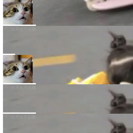
l 迁移或唤醒时，新宿主从 S3 恢复 SQLite 数据
te 17 Pro、OPPO K15，要么是vivo X300 E这
本控制系统。目前处于 Early Access 阶段。 De
库继续执行。存储库是持久化的唯一真相...
样的次旗舰。 Galaxy Z Fold8 Ultra / Z Fold8 /
SpaceXAI 单季资本开支达 183 亿美元
ltaDB 的核心思路直接写在 landing page 最显
Z Flip8三款折叠屏新机均在7月22日发布，且全
眼的位置：「Software is made between com
根据风险投资人Tomer Tunguz 博客（VC 分
部搭载骁龙8 Elite Gen5 for Galaxy，它们本该
mits」——软件是在 commit 之间写出来的。git
析）披露的最新分析与第二季度业绩报告，Spac
白开水不加糖
是7月性...
只记录了你提交的最终状态，但真正的工作过程
eXAI在上个季度的总资本支出飙升至183.7亿美
——打字、删改、试错、agent 对话——都在 co
Meta 发布终端编程 Agent“Muse Cod
元。其中，绝大部分资金被直接用于 AI 领域，
e” 和 Muse Spark 1.2 模型
mmit 之间的空隙里丢失了。 DeltaDB 要做的就
金额高达158.3亿美元，这一单项投入已经逼近
Meta 今天发布了两款 AI 产品：Muse Code，
是把这段空隙补上。 回退到任何一次编辑：Delt
微软同期总资本开支的四成。 与亚马逊、Alpha
一个在终端里运行的编程 agent；Muse Spark
局
aDB 捕获 commit 之间的每一次操作，...
bet、微软以及 Meta 等传统科技巨头相比，Spa
1.2，驱动这个 agent 的新模型。一句话概括：
ceXAI的资金消耗速度尤为引人瞩目。然而，支
美团开源 LoHoSearch，用知识图谱校
你可以用 curl -fsSL https://dev.meta.ai/install.
准 AI 能力认知
撑庞大支出的资金来源却呈现出截然不同的面
sh | bash 安装一个能在大项目里自动规划、写
机器出题的前提，是让机器拥有全局视野。整个
貌。数据显示，微软和 Meta 主要依托充沛的经
代码、验证结果的 AI 终端工具。 据介绍，Muse
构建流程可以分为四个环节：建图 → 控制难度
白开水不加糖
营现金流来覆盖资本开支，其资本支出覆盖率分
Code 是 Meta 的编程 agent 产品。它和市场上
→ 质量把关 → 数据概览。
别达到155% 和106%;而SpaceXAI的经营现金
已有的终端编程 agent 在设计理念上有几个明显
腾讯开源 UCL-MPComm 通信库
流仅能覆盖资本开支的12...
的差异点。 异步后台 agent：Muse Code 有一
腾讯网平团队宣布开源了 UCL-MPComm 通信
个主 agent 循环，外加一组后台 agent。这些后
库，并将作为transport接入Mooncake TENT。
白开水不加糖
台 agent...
该通信库针对AI Memory池化场景的数据传输需
CoStrict入选工信部2025人工智能应用
求进行了深度优化，能够实现数据中心内大规模