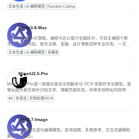
高并发、轻量化任务，适合日常对话、内容创作、基础 RAG、批量
文本生成
AI 编程模型
Function Calling
文案处理等普惠刚需场景。
Qwen3.8-Max
2.4万亿参数MoE旗舰，编程与办公能力全面跃升，可自主编程十数
天交付完整项目。胜任法律、金融、设计等数百种专业任务，一次对
话端到端交付生产级成果。原生视觉理解贯穿规划、执行与验证全流
文本生成
AI 编程模型
多模态
程，支持超长文档与长视频的深度语义解析。长程任务中自主规划与
闭环迭代，持续进化。
MinerU2.5-Pro
MinerU2.5-Pro是一款面向复杂文档解析与 OCR 场景的专业模型，能
够从图片和文档中识别文字、理解页面布局，并将非结构化内容转换
为便于存储、检索和二次处理的结构化结果。
8K
多语言
文档处理/OCR
Wan2.7-Image
万相 2.7 图像生成与编辑模型，支持组图、多图参考、交互式编辑和
最高 2K 输出。