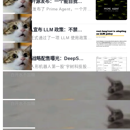
（OHDD：OpenHarmony Hardware Develope
Prime Agent 开源发布：一个能自我改
障无法工作。Pages、Copilot code review、C
进的编程 Agent，ARC-AGI 3 超越人类
r Day）将在杭州启航。活动面向智能硬件产业
opilot coding agent 全部受影响。从检测到完全
Prime Intellect 发布了 Prime Agent，一个开源
专家基线
链企业和开发者，邀请行业专家与资深技术顾
恢复，大约 12 小时。 这是 2026 年 8 月的第六
的编程 Agent Harness，核心设计围绕两个抽
局
问，围绕开源鸿蒙技术能力、设备适配、芯片适
起事故，其中四起与 AI/Copilot 服务相关。 Git
象：Recursive Language Model（RLM）和 C
配、功耗与稳定性调优、兼容性测评及统一互联
Hub 员工 kdaigle 在 HN 讨论中贴出了一组数
Rust 项目团队宣布 LLM 政策：不禁
ontinual Harness。在 ARC-AGI 3 基准测试
等内容展开系统讲解和实战交流，帮助企业进一
止，但你要承认哪些代码不是你写的
据：2025 年全年 10 亿次 commit。现在，每周
上，Prime Agent + Opus 5 的组合达到了 95.
Rust 语言项目正式通过了一项 LLM 使用政策，
步了解开源鸿蒙在智能...
2.75 亿次，全年预计 140 亿次。GitHub...
5% RHAE Best@1，超过了 ARC 报告的人类专
覆盖 rust-lang/rust 单一仓库的代码贡献。这不
局
家基线 95.4%。 不是又一个 coding agent 包装
是项目级别的官方立场，目前由五个团队采纳，
器 Prime Agent 的架构和市面上大多数 coding
宇树科技 IPO 战略配售曝光：DeepSe
但它可能是主流开源项目中关于 AI 辅助贡献最
ek 获配 93.3 万股，锁定 36 个月
agent 有本质区别。大多数 agent harness 的设
细致的一份规则。 政策的核心只有一句话：LLM
8月6日晚间，“人形机器人第一股”宇树科技股份
计是基于早期模型的能力—...
可以用来分析、提炼、审阅、建议，但不能用来
有限公司披露IPO发行价格及战略配售结果，杭
白开水不加糖
创作。 具体来说，LLM 生成的代码可以提交，
州深度求索人工智能基础技术研究有限公司（De
但必须满足五个条件：预先安排、非关键、高质
Docker 29.7.2 发布
epSeek）获配93.3399万股，按150.8元/股发行
量、充分测试、充分审查，并且必须披露。LLM
价格计算，认购金额约1.41亿元，股份锁定期为
Docker 29.7.2 现已发布，具体更新内容如下：
不得生成涉及安全性的关键变更，除非作者本身
36个月。 公告显示，本次宇树科技战略配售对
Bug fixes and enhancements 修复多次传递同
白开水不加糖
就是领域专家。即使如此，政策也"强烈不建
象主要包括长期投资机构、与公司业务具有战略
一环境变量时，docker service create和docker
议"这么做。 对于不披露的情况，审核者可以直
Apache Fluss 毕业成为顶级项目
合作关系或长期合作愿景的大型企业、科创板保
service update会发生 panic 的问题。docker/cl
接关闭 PR，无需解释。 政策作者 Jynn Ne...
荐人跟投子公司，以及公司高级管理人员和核心
i#7145 修复了 Docker Engine 29.7.0 中引入的
今年 7 月，Apache Fluss 的毕业提案在 Apach
员工参与设立的专项资产管理计划。其中，Dee