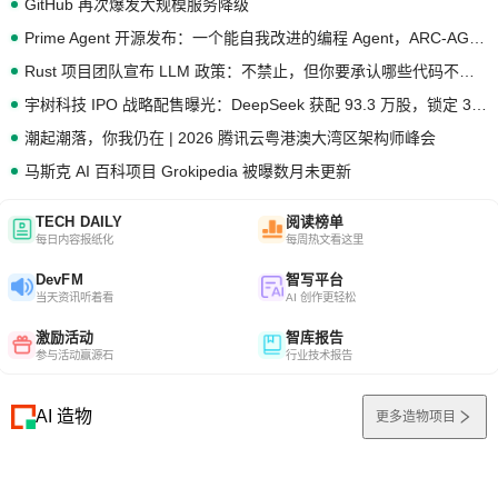
GitHub 再次爆发大规模服务降级
Prime Agent 开源发布：一个能自我改进的编程 Agent，ARC-AGI 3 超越人类专家基线
Rust 项目团队宣布 LLM 政策：不禁止，但你要承认哪些代码不是你写的
宇树科技 IPO 战略配售曝光：DeepSeek 获配 93.3 万股，锁定 36 个月
潮起潮落，你我仍在 | 2026 腾讯云粤港澳大湾区架构师峰会
马斯克 AI 百科项目 Grokipedia 被曝数月未更新
TECH DAILY
阅读榜单
每日内容报纸化
每周热文看这里
DevFM
智写平台
当天资讯听着看
AI 创作更轻松
激励活动
智库报告
参与活动赢源石
行业技术报告
AI 造物
更多造物项目