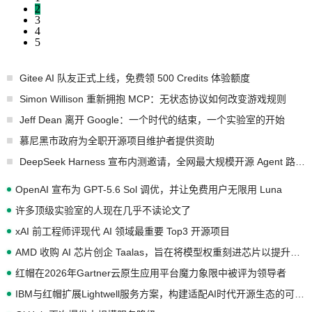
2
3
4
5
Gitee AI 队友正式上线，免费领 500 Credits 体验额度
Simon Willison 重新拥抱 MCP：无状态协议如何改变游戏规则
Jeff Dean 离开 Google：一个时代的结束，一个实验室的开始
慕尼黑市政府为全职开源项目维护者提供资助
DeepSeek Harness 宣布内测邀请，全网最大规模开源 Agent 路演现场诞生
OpenAI 宣布为 GPT-5.6 Sol 调优，并让免费用户无限用 Luna
许多顶级实验室的人现在几乎不读论文了
xAI 前工程师评现代 AI 领域最重要 Top3 开源项目
AMD 收购 AI 芯片创企 Taalas，旨在将模型权重刻进芯片以提升推理性能
红帽在2026年Gartner云原生应用平台魔力象限中被评为领导者
IBM与红帽扩展Lightwell服务方案，构建适配AI时代开源生态的可信基础设施