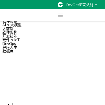
DevOps研发效能
综合
开源资讯
软件资讯
AI & 大模型
大前端
软件架构
开发技能
硬件 & IoT
DevOps
程序人生
数据库
1