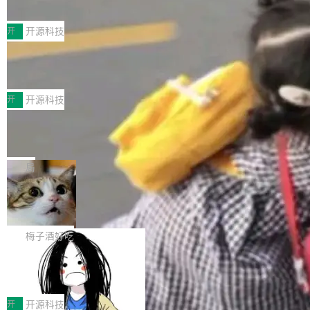
典型案例
计算节点间多种内存类型的高性能通信。 UCL-
近日，工信部科技司公示《2025人工智能应用典
MPComm将作为一种传输引擎接入Mooncake T
型案例入选名单》，深信服“面向企业研发场景的
开
开源科技
ENT，实现零拷贝传输性能提升30%、非零拷贝
开源 AI 编程平台 CoStrict 应用”凭借卓越的技术
传输性能最高提升5倍。UCL-MPComm底层基
深信服AI算力网关入选工信部人工智能
创新与落地成效成功入选。 全链路私有化部署，
应用典型案例！
于自研UCL-Engine通信引擎，后续腾讯网平将
助力企业AI研发安全落地 当前，越来越多企业已
前不久，工业和信息化部正式发布《2025年人工
持续开源更多基于UCL-Engine的高性能通信组
经开始引入 AI Coding 工具，通过调用公有云模
智能应用典型案例名单》，集中展示人工智能在
开
开源科技
件。 腾讯网平团队在UCL-MPComm中实现了一
型或企业内部部署模型提升研发效率。但随着 AI
各领域的应用成果，覆盖技术底座、行业赋能、
个独立于业务线程的全局通信引擎（Engine），
Jeff Dean 离开 Google：一个时代的结
Coding 从个人辅助工具逐步走向团队级、组织
产品应用、支撑保障、专题等五大方向。深信服
并实...
束，一个实验室的开始
级应用，企业在规模化落地过程中，对安全性、
AI算力网关（AI创新平台）成功入选！ 随着各行
Google 员工编号 20。MapReduce 作者之一。
可控性和代码质量提出了更高要求。 首先是数据
各业的Agent走向规模化建设，算力构成形态逐
Bigtable 作者之一。TensorFlow 的作者之一。
局
安全与合规要求。对于大多数普通研发场景，公
渐丰富，用户关注的重点也在发生变化：不只是
Gemini 的架构师。Google 首席科学家。 Jeff D
有云模型能够满足快速试用和效率提升的需求。
🔥 SolonCode v2026.8.4 发布：界面
让AI用起来，还要进一步看清混合算力时代下，
ean 在 Google 工作了 27 年后，宣布离职。 他
但对于金融、能源、医疗等对数据安全要求较...
字体可调、22 种语言、记忆搜索增强
Token花在哪里、算力是否被充分利用，以及持
不是一个人走。一同离开的还有 Sanjay Ghema
打开终端就能上岗的全中文编码智能体，这一轮
续增长的AI成本该如何优化。 深信服AI算力网关
wat（Google 员工编号 23，Jeff Dean 二十多
把「看得清、用母语、记得住」三件事一次补
梅子酒好吃
正是围绕这些实际问题，从Token治理和成本治
年的编程搭档，MapReduce 和 Bigtable 的共同
齐。 SolonCode 是什么 SolonCode 是杭州无
理两个方面，让用户的每一份算力都看得清、管
作者）、Quoc Le（Google 大脑核心成员，Se
让“代码语义理解”深度释放AI Coding
耳科技研发的企业级终端编码智能体——一位全
得住、用得稳、省得下、更安全！ 一、从现在开
价值潜能：华为云码道（CodeArts）
q2Seq 和 DocAI 的共同发明人）以及 Oriol Vin
中文驱动的数字员工，自主理解需求、规划步
一、代码仓深度理解技术的作用与价值 在软件工
始，Token使用一目...
代码仓技术解析
yals（Gemini 联合负责人，AlphaSta...
骤、编写代码。不挑模型、不挑平台，curl 一行
程实践中，代码仓是企业核心知识资产的主要载
开
开源科技