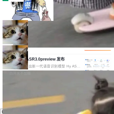
装完即用。 开源地址：Gitee · GitCode · GitHu
体。企业级代码仓库通常包含数十万乃至数百万
b 安装 支持 Java 8+（8~26）、macOS / Linu
一条“删库”命令跑 17 小时，算法工程
个文件，其规模远超单次模型调用可承载的上下
师删光 89TB 数据只为干私活
x / Windows / Harmony PC。 # macOS / Linu
文窗口。随着项目规模的持续扩张与代码历史的
最高人民检察院8月4日公布了一起案件：北京一
x / Harmony PC curl -fsSL https://solon.noea
不断累积，代码仓中的模块关系、接口契约、业
名90后算法工程师王某，为了给自己接的私活腾
局
r.org/solon...
务逻辑等关键信息往往分散于数十乃至数百个文
服务器空间，删光了公司AI游戏部门的全部核心
件之中，形成高度复杂的知识关联网络。传统的
Cloudflare 分享推理优化实践：KV ca
数据。 王某2024年1月入职东城区某科技公司AI
che 量化 + 权重压缩，吞吐量提升 4
代码检索手段（如关键词匹配、目录遍历）仅能
短剧部门，有互联网大厂背景。在公司内部架构
Kimi 和 GLM 是当前最强的大模型系列之一，但
1%，成本降 30%
在语法层面完成文本定位，难以触及代码的语义
调整期间，部门三次通知全员将数据从A集群迁
它们有一个共同的问题：太吃显存了。月之暗面
局
内涵与结构关联，导致开发者使用代码智能体在
移到B集群，王某都回复了"收到"。 他没有迁移
的 Kimi K 系列和智谱的 GLM 都是长上下文、M
理解大规模代码仓时面临显著"代码仓理解"瓶
数据。2024年9月3日下午4点，他使用此前登录
腾讯混元 Hy ASR3.0preview 发布
oE 架构的大模型，好用到让人上瘾，但 GPU 显
颈。 代码仓深度理解服务（以下简称" CodeBas
的账号密码进入A集群，输入了一条被程序员圈
存永远不够用。 Cloudflare 的 Workers AI 团队
腾讯混元正式推出新一代语音识别模型 Hy ASR
e深度理解服务"）是华为云码道（CodeA...
称为"删库跑路"的命令——最高管理员权限、无
一直在跑这些模型的推理。他们在官方博客上发
3.0preview。基于最新一代大语言模型 Hy3 的
白开水不加糖
需确认、强制递归删除。17个小时后，运维人员
了一篇技术文章，详细拆解了三种让大模型在 G
语言理解能力，以及融合了高精度语音识别与深
发现异常并中止进程时，89TB数据已经没了。
PU 上跑得更省、更快的技术手段——KV cache
度语义理解能力，实现了语音识别能力的全面升
删掉的是AI游戏部门的全部开发文件，包括公司
量化、模型权重压缩、以及共享 KV cache 的完
级。 根据介绍，Hy ASR3.0preview 目标在于：
自研的多个文生3D和...
整性保护。效果是：吞吐量提升 41%，每 token
让语音识别不再只是听清，而是真正听懂。通过
成本降低 30%，精度不变。 FP8 省的不仅是显
先理解你的语境和意图，再把准确的文字直接给
存 KV cache 是推理时最吃显...
到你。从“逐字转写、单点优化”演进为“理解语