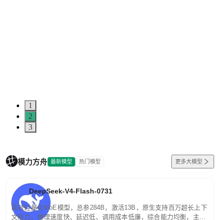
1
2
3
模力方舟
最新模型
热门模型
更多大模型
DeepSeek-V4-Flash-0731
高效轻量化MoE模型，总参284B，激活13B，原生支持百万超长上下
文能力。推理速度快、延迟低、调用成本低廉，综合能力均衡，主打