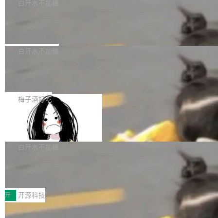
一个回归问题，该问题导致拉取镜像时会拒绝包
e 孵化器项目管理委员会（IPMC）投票中获得
白开水不加糖
pSeek作为与宇树科技具备战略合作关系的企
含绝对 hardlink 目标的镜像（此类镜像由某些镜
全票通过，随后获 Apache 软件基金会董事会批
业，获配股份数量占本次发行数量的2.31%。 除
马斯克 AI 百科项目 Grokipedia 被曝数
像构建工具生成）。moby/moby#53305 修复了
准。今天，Apache 软件基金会正式宣布 Apach
DeepSeek外，腾讯旗下上海启善投资有限公司
月未更新
Docker Engine 29.7.0 中引入的一个回归问
e Fluss 孵化毕业，成为 Apache 顶级项目（TL
埃隆·马斯克推出的AI百科项目 Grokipedia 被曝
获配9...
题，该问题可能导致在旧版 Linux 内核...
P）！这一里程碑不仅标志着 Fluss 迈入新的发
长期停止内容更新，未能实现其作为“AI版维基百
白开水不加糖
展阶段，也将进一步推动流式存储、实时湖仓与
科”替代品的目标。 据 Lawfare 最新调查，自今
AI 数据基础加速融合，为实时数据基础设施的发
Solon I18n：三种解析器，零样板代码
年4月以来，Grokipedia 页面更新功能基本停
展开启新的篇章。
滞，过去三个月内没有任何条目完成更新，用户
如果你在 Spring Boot 里做过国际化，流程大概
提交的编辑请求也长期处于待处理状态。 Groki
是这样的：配 MessageSource 的 Bean、写 R
梅子酒好吃
pedia 于去年底上线，定位为由人工智能生成内
eloadableResourceBundleMessageSource、
容的百科平台，被马斯克视为传统众包百科网站
Apache Doris 4.1 全面增强 Iceberg：
声明 LocaleResolver、注册 LocaleChangeInt
支持 UPDATE、MERGE INTO 与 Iceb
维基百科的替代方案。Lawfare 调查发现，无论
erceptor…五六步之后才能看到第一行翻译文
Apache Doris 4.1 要补齐的，正是缺失的那一
erg V3
热门页面还是低关注度页面，均未出现近期更
本。 Solon 换了个方式。整个 i18n 模块围绕三
半。在已有查询能力的基础上，Doris 进一步支
白开水不加糖
新，相关问题并非局限于特定领域，而是在不同
个解析器、一个注解、一个工具类展开——没有
持了 UPDATE、DELETE、MERGE INTO 等数
主题和访问量页面中普遍存在。 调查人员最初认
XML、没有拦截器注册、没有样板配置。 资源
Testin XAgent：CIO智能测试落地指南
据修改操作、完整的表结构管理与分区演进，以
为，Grokipedia可能只是限...
文件的约定 把文件放到 resources/i18n/ 下： r
及 rewrite_data_files、expire_snapshots 等日
7月30日，TiD2026质量竞争力大会在北京中关
esources/i18n/messages.properties ...
常维护操作，并完整支持 Iceberg V3 格式。
村国家自主创新示范区会议中心开幕。本届大会
开
开源科技
由中关村智联软件服务业质量创新联盟主办，以
让非法状态不可表示：一篇关于 ADT
“智构可信·质创未来——AI原生时代的质量新范