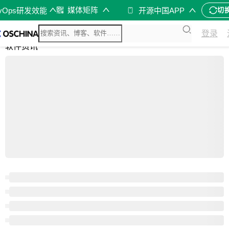
媒体矩阵
evOps研发效能
开源中国APP
切
综合
登录
开源资讯
软件资讯