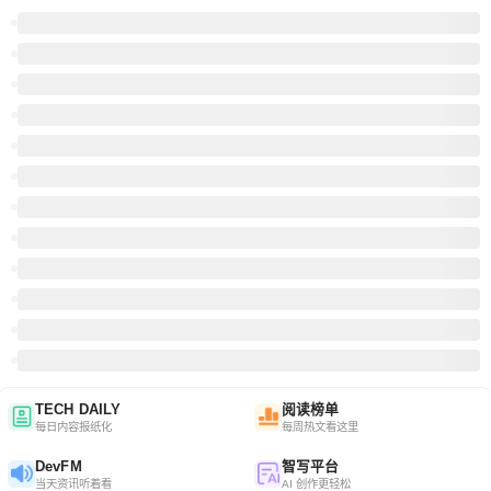
TECH DAILY
阅读榜单
每日内容报纸化
每周热文看这里
DevFM
智写平台
当天资讯听着看
AI 创作更轻松