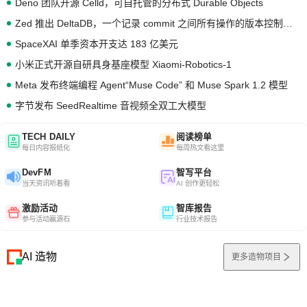
Deno 团队开源 Celld，可自托管的分布式 Durable Objects
Zed 推出 DeltaDB，一个记录 commit 之间所有操作的版本控制系统
SpaceXAI 单季资本开支达 183 亿美元
小米正式开源自研具身基座模型 Xiaomi-Robotics-1
Meta 发布终端编程 Agent“Muse Code” 和 Muse Spark 1.2 模型
字节发布 SeedRealtime 音视频全双工大模型
TECH DAILY
阅读榜单
每日内容报纸化
每周热文看这里
DevFM
智写平台
当天资讯听着看
AI 创作更轻松
激励活动
智库报告
参与活动赢源石
行业技术报告
AI 造物
更多造物项目