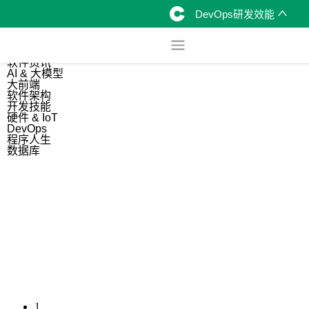
DevOps研发效能
综合
开源资讯
软件资讯
AI & 大模型
大前端
软件架构
开发技能
硬件 & IoT
DevOps
程序人生
数据库
1