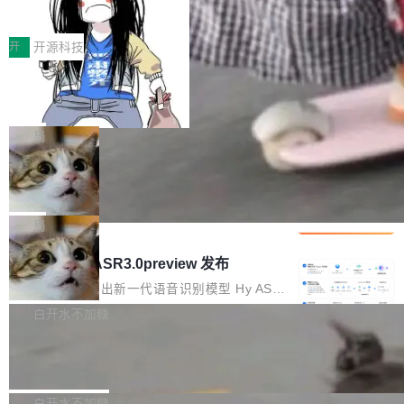
得住、用得稳、省得下、更安全！ 一、从现在开
价值潜能：华为云码道（CodeArts）
q2Seq 和 DocAI 的共同发明人）以及 Oriol Vin
中文驱动的数字员工，自主理解需求、规划步
一、代码仓深度理解技术的作用与价值 在软件工
始，Token使用一目...
代码仓技术解析
yals（Gemini 联合负责人，AlphaSta...
骤、编写代码。不挑模型、不挑平台，curl 一行
程实践中，代码仓是企业核心知识资产的主要载
开
开源科技
装完即用。 开源地址：Gitee · GitCode · GitHu
体。企业级代码仓库通常包含数十万乃至数百万
b 安装 支持 Java 8+（8~26）、macOS / Linu
一条“删库”命令跑 17 小时，算法工程
个文件，其规模远超单次模型调用可承载的上下
师删光 89TB 数据只为干私活
x / Windows / Harmony PC。 # macOS / Linu
文窗口。随着项目规模的持续扩张与代码历史的
最高人民检察院8月4日公布了一起案件：北京一
x / Harmony PC curl -fsSL https://solon.noea
不断累积，代码仓中的模块关系、接口契约、业
名90后算法工程师王某，为了给自己接的私活腾
局
r.org/solon...
务逻辑等关键信息往往分散于数十乃至数百个文
服务器空间，删光了公司AI游戏部门的全部核心
件之中，形成高度复杂的知识关联网络。传统的
Cloudflare 分享推理优化实践：KV ca
数据。 王某2024年1月入职东城区某科技公司AI
che 量化 + 权重压缩，吞吐量提升 4
代码检索手段（如关键词匹配、目录遍历）仅能
短剧部门，有互联网大厂背景。在公司内部架构
Kimi 和 GLM 是当前最强的大模型系列之一，但
1%，成本降 30%
在语法层面完成文本定位，难以触及代码的语义
调整期间，部门三次通知全员将数据从A集群迁
它们有一个共同的问题：太吃显存了。月之暗面
局
内涵与结构关联，导致开发者使用代码智能体在
移到B集群，王某都回复了"收到"。 他没有迁移
的 Kimi K 系列和智谱的 GLM 都是长上下文、M
理解大规模代码仓时面临显著"代码仓理解"瓶
腾讯混元 Hy ASR3.0preview 发布
数据。2024年9月3日下午4点，他使用此前登录
oE 架构的大模型，好用到让人上瘾，但 GPU 显
颈。 代码仓深度理解服务（以下简称" CodeBas
的账号密码进入A集群，输入了一条被程序员圈
存永远不够用。 Cloudflare 的 Workers AI 团队
腾讯混元正式推出新一代语音识别模型 Hy ASR
e深度理解服务"）是华为云码道（CodeA...
称为"删库跑路"的命令——最高管理员权限、无
一直在跑这些模型的推理。他们在官方博客上发
3.0preview。基于最新一代大语言模型 Hy3 的
白开水不加糖
需确认、强制递归删除。17个小时后，运维人员
了一篇技术文章，详细拆解了三种让大模型在 G
语言理解能力，以及融合了高精度语音识别与深
发现异常并中止进程时，89TB数据已经没了。
Pale Moon 34.3.2 发布，苍月浏览器
PU 上跑得更省、更快的技术手段——KV cache
度语义理解能力，实现了语音识别能力的全面升
删掉的是AI游戏部门的全部开发文件，包括公司
量化、模型权重压缩、以及共享 KV cache 的完
级。 根据介绍，Hy ASR3.0preview 目标在于：
Pale Moon 34.3.2 现已发布，这是一个安全更
自研的多个文生3D和...
整性保护。效果是：吞吐量提升 41%，每 token
让语音识别不再只是听清，而是真正听懂。通过
新和少量网页兼容性修复版本。 Changes/fixe
白开水不加糖