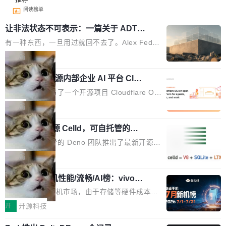
阅读榜单
让非法状态不可表示：一篇关于 ADT
的帖子在 Reddit 火了
有一种东西，一旦用过就回不去了。Alex Fedos
eev 管它叫"软件设计的基石"。 他说的东西不新
局
鲜——代数数据类型（ADT），尤其是和类型
Cloudflare 开源内部企业 AI 平台 Clou
（sum type）。但他说清楚了一件事：这不是类
dflare OS
型系统的学术体操，是日常编码的思维方式。 文
Cloudflare 发布了一个开源项目 Cloudflare O
章从一个简单的例子切入。一个网站的深色主题
S。如果你只看官方博客，你会觉得这是又一
局
设置，如果用布尔值 + 可空字段来表示——bool
个"AI 知识库 + 聊天机器人"——每个大厂都在
ean 表示是否可切换，nullable 的默认模式、浅
Deno 团队开源 Celld，可自托管的分
做，没什么新鲜的。 但 Kenton Varda 在 Twitte
布式 Durable Objects
色方案、深色方案——会产生大量无意义的组
r 上把事情说清楚了： 今天我们发布了 Cloudfla
Ryan Dahl 领导的 Deno 团队推出了最新开源项
合。方案缺了、配置冲突了、全 null 了。要知道
re OS，一个带连接器的聊天机器人，跟其他所
目 Celld，一个能在自己机器上运行 Cloudflare
局
哪些组合有效，作者说，你得靠"文档、校验、或
有科技公司做的一样。只不过，实际上它不一
Workers 和 Durable Objects 的守护进程。 设
者部落知识"。 换个写法。Rust 的 enum，两个
样。这是 Sandstorm.io 的重制版，我十年前的
鲁大师7月新机性能/流畅/AI榜：vivo夺
计思路很直接：每个对象是一个独立的 SQLite
变体：Switchable...
性能、流畅双第一，三星Galaxy Z系列
那个创业公司。不同的是，这次它构建在 Cloudf
数据库，按名称寻址，复制到你自己的 S3 兼容
2026年7月的手机市场，由于存储等硬件成本暴
新折叠缺席
lare Workers 上——我花了九年时间搭建的平台
存储库里。节点之间只通过这个存储库协调——
增，手机厂商的日子也不好过啊，新机速度明显
开
开源科技
——并且深度集成了 AI。这基本上是我十年秘密
没有控制平面，没有共识协议。每个对象自带一
放缓，因此硝烟味淡了许多。新机参数规格除开
计划的顶峰。 十年前，Ken...