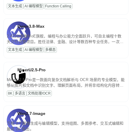
高并发、轻量化任务，适合日常对话、内容创作、基础 RAG、批量
文本生成
AI 编程模型
Function Calling
文案处理等普惠刚需场景。
Qwen3.8-Max
2.4万亿参数MoE旗舰，编程与办公能力全面跃升，可自主编程十数
天交付完整项目。胜任法律、金融、设计等数百种专业任务，一次对
话端到端交付生产级成果。原生视觉理解贯穿规划、执行与验证全流
文本生成
AI 编程模型
多模态
程，支持超长文档与长视频的深度语义解析。长程任务中自主规划与
闭环迭代，持续进化。
MinerU2.5-Pro
MinerU2.5-Pro是一款面向复杂文档解析与 OCR 场景的专业模型，能
够从图片和文档中识别文字、理解页面布局，并将非结构化内容转换
为便于存储、检索和二次处理的结构化结果。
8K
多语言
文档处理/OCR
Wan2.7-Image
万相 2.7 图像生成与编辑模型，支持组图、多图参考、交互式编辑和
最高 2K 输出。