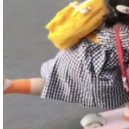
1，U1.5-Lite-Preview 在以下方向上带来了显著
提升： 原生支持4K图像生成； 更精细的局部纹
©OSCHINA(OSChina.NET)
京ICP备2025119063号
理、细节与真实世界质感； 更准确的中英文文字
生成与复杂版式组织； 更稳定的图...