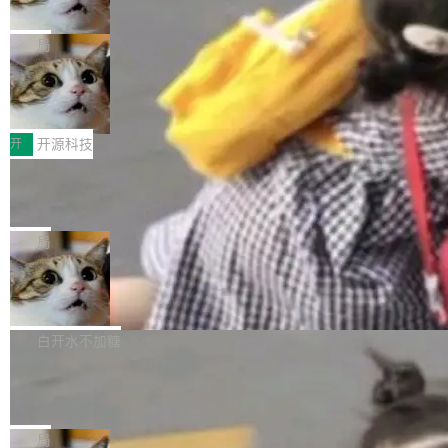
诉讼，称“Apple is getting this wron
（<a href="https://bugzilla.mozilla.org/show_
orkers 跑了十年 Isolate。用 CEO Matthew Pri
上个月，苹果一纸诉状把 OpenAI 告上法庭，指
g”
bug.cgi?id=204...
nce 的话说：「我们一生都在用 Isolate 运行代
控其挖角苹果前员工并窃取商业秘密。苹果的诉
局
码，而 AI Agent 不需要容器，它们需要的是 Iso
状把 OpenAI 描述成一个系统性地从前东家挖
late。」 容器为什么不合适 容器的问题在于启动
HUAWEI MatePad Edge上架WorkBu
人、套取机密信息的对手。 OpenAI 没发律师
ddy鸿蒙PC版，说话就能干活的AI办公
和销毁都太重了。一个 Agent 要执行的任务可能
函，也没选择庭外沉默。它在官网贴了一篇博
全能AI工作台WorkBuddy鸿蒙PC版上架HUAWE
搭子
只需要几毫秒的 CPU 时间，但容器从冷启动到
文，标题只有六个字：Apple is getting this wro
I MatePad Edge应用市场，直接下载即可使
开
开源科技
就绪要花数秒。如果未来有十...
ng。 然后，它把邮件往来和 iMessage 聊天记
用，与鸿蒙电脑上的体验一致。值得一提的是，
FFmpeg 9.0 发布：代号“Lei”，以此纪
录全贴了出来。 他发错人了 苹果外部律师 Gabr
这是目前市面上唯一支持平板接入WorkBuddy P
念中国开发者雷霄骅
iel Gross 来自 Weil 律所，2 月 23 日下午 5:53
C版的产品，搭载“人机双写”重磅功能——你写
全球知名开源多媒体框架 FFmpeg 今天正式发
给 OpenAI 总法律顾问 Che Chang 发了封邮
你的，AI写AI的，同屏协作互不干扰。一句话让
布了 9.0 版本。这个版本除了带来新一代音视频
局
件，附了一封长信，要求 OpenAI 配合调查前苹
AI帮你干活，现在开启全新体验！ 温馨提示：
处理能力和硬件加速支持之外，还有一个特殊之
果员工带走机密信...
亚马逊成本失控：AI 写代码烧掉 1215
体验WorkBuddy鸿蒙PC版前，请将 HUAWEI M
处：FFmpeg 9.0 的代号是“Lei”。 这个名字，
万元，超预算 860%
atePad Edge 升级至 HarmonyOS 6.1.0.135S
来自中国开发者雷霄骅（Lei Xiaohua）。 对于
外媒近日曝光了亚马逊的多份内部报告显示，AI
P9 patch03及以上版本。 *升级路径：设置 > 搜
很多中国音视频开发者而言，这个名字并不陌
导致公司在多个项目上超支。《金融时报》报道
白开水不加糖
索“软件更新” > 检查更新，即可搜索新版本，下
生。十年前，他通过大量中文技术文章、源码分
称，仅一个项目的成本超支就高达 180 万美元
载安装完成升级即可。 没有...
析和开源示例，让一代开发者第一次真正理解 F
Hugging Face CEO 发声：中国正在开
（约合人民币 1215 万元）。 具体来说，一名工
源模型上碾压我们
Fmpeg，也成为很多人进入音视频开发领域的
程师借助 Anthropic 旗下 Claude Sonnet 模型
"他们正在开源模型上碾压我们。" Hugging Fac
“启蒙老师”。 而今年，恰好是雷霄骅离世十周
编写程序，目标是完成电商平台作者信息与商品
e CEO Clément Delangue 在 CNBC 的采访里
局