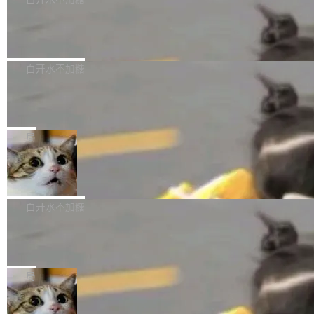
成本降低 30%，精度不变。 FP8 省的不仅是显
先理解你的语境和意图，再把准确的文字直接给
s： 实现了URL.Parse()便捷功能 对浏览器内部
存 KV cache 是推理时最吃显...
到你。从“逐字转写、单点优化”演进为“理解语
PostgreSQL 18/19 新特性深度解读
函数添加了多项边界检查，以避免潜在的越界访
境、兼容场景、一键直出”。 Hy ASR 3.0 previe
问、下溢和溢出。（DiD） 修复了加载和解析内
演讲者分享了一个有趣的实践：面对 PG 18 已
w 不要求标准普通话，方言识别覆盖粤语、吴语
容提供的字体时出现的几个问题 为避免音频加
发布的 Release Notes，他利用 AI 工具（如 Co
白开水不加糖
等 10 大方言片区和 20 余个二级小片区。在开
载、处理和播放过程中可能出现的一系列错误，
pilot）对数千条 commit 日志进行自动分析，先
源评测集中，Hy ASR 3.0 preview 在多语种的
对音频采样频率设定了下限 采样率低于 8kHz
慕尼黑市政府为全职开源项目维护者提
让模型总结出三十余条潜在特性，再逐条要求生
WER（...
供资助
（通常被认为是 "telephone"/"walkie-talkie" 音
成详细解释和代码校验，最终筛选出对用户体感
"在过去大约 10 年的大部分时间里，libexpat 的
质的最低采样率）的音频格式将被拒绝 修复了 C
最强的若干项。对于尚未正式发版的 PG 19，则
维护工作一直与我的日常工作、家务、社交生活
局
SS 圆角虚线样式中可能存在的问题 如果表单中
通过拉取过去一年内（从 PG 18 Beta1 时间点
和休闲娱乐竞争时间。" 这是 libexpat 维护者 S
的图像元素不在同一个子树中，则它们将不再关
至今）的所有 commit，同样交由 AI 分析提炼。
Firefox 153.0.3 发布
ebastian Pipping 写在博客里的话。8 月 4 日，
联 加...
经过人工复核，准确度令人满意。这一方法也为
他宣布了一个新消息：从 2026 年 8 月 1 日起，
Firefox 153.0.3 现已发布，具体更新内容如
社区爱好者提供了高效跟踪新版本的思路。
他可以全职维护 libexpat 了，最长 6 个月。发
下： New Smart Window 包含多项增强功能：
白开水不加糖
工资的是慕尼黑市政府。 libexpat 是一个 C99
<ul> <li>现在建议列表会显示更多结果，方便用
编写的流式 XML 解析器，MIT 许可证。和 libx
Cloudflare Computer 开源：你的 Age
户查找历史记录和切换到已打开的标签页。（<a
nt 需要一台电脑，而不是一个容器
ml2 一样，它是世界上使用最广泛的 XML 解析
href="https://bugzilla.mozilla.org/show_bug.c
Cloudflare 开源了名为 @cloudflare/computer
库之一。你的操作系统、浏览器、无数的基础设
gi?id=2019042">Bug&nbsp;2019042</a>）</l
的 npm 包。项目的核心论点是：容器不适合 Ag
局
施软件，很可能都在用它。而过去十年，维护它
i> <li>现在，助手可以直接使用 Exa 的网络搜索
ent 计算。真正适合的，是 Isolate。 Cloudflare
的人一直在用业余...
结果回答问题，而无需将问题转交给搜索引擎。
OpenAI 公开邮件和聊天记录回应苹果
工程师在这件事上没什么可谦虚的——他们用 W