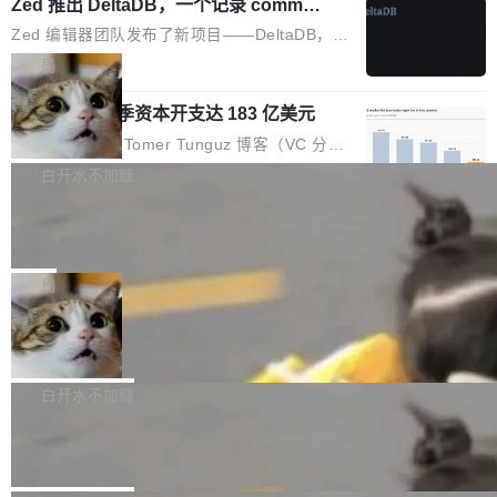
个小型数据库，应用天然按分片构建，单个数据
Zed 推出 DeltaDB，一个记录 commit
高价的三星折叠（三星Galaxy Z Fold8 Ultra / Z
之间所有操作的版本控制系统
库的竞争和爆炸半径问题在设计层面就被消除
Fold8 / Z Flip8）外，其余要么是中低端机器，
Zed 编辑器团队发布了新项目——DeltaDB，一
了。 闲置的 cell 会休眠到几乎不占资源。当 cel
例如iQOO Z11i、REDMI Note 17、REDMI No
个在 git commit 之间记录每一次编辑操作的版
局
l 迁移或唤醒时，新宿主从 S3 恢复 SQLite 数据
te 17 Pro、OPPO K15，要么是vivo X300 E这
本控制系统。目前处于 Early Access 阶段。 De
库继续执行。存储库是持久化的唯一真相...
样的次旗舰。 Galaxy Z Fold8 Ultra / Z Fold8 /
SpaceXAI 单季资本开支达 183 亿美元
ltaDB 的核心思路直接写在 landing page 最显
Z Flip8三款折叠屏新机均在7月22日发布，且全
眼的位置：「Software is made between com
根据风险投资人Tomer Tunguz 博客（VC 分
部搭载骁龙8 Elite Gen5 for Galaxy，它们本该
mits」——软件是在 commit 之间写出来的。git
析）披露的最新分析与第二季度业绩报告，Spac
白开水不加糖
是7月性...
只记录了你提交的最终状态，但真正的工作过程
eXAI在上个季度的总资本支出飙升至183.7亿美
——打字、删改、试错、agent 对话——都在 co
Meta 发布终端编程 Agent“Muse Cod
元。其中，绝大部分资金被直接用于 AI 领域，
e” 和 Muse Spark 1.2 模型
mmit 之间的空隙里丢失了。 DeltaDB 要做的就
金额高达158.3亿美元，这一单项投入已经逼近
Meta 今天发布了两款 AI 产品：Muse Code，
是把这段空隙补上。 回退到任何一次编辑：Delt
微软同期总资本开支的四成。 与亚马逊、Alpha
一个在终端里运行的编程 agent；Muse Spark
局
aDB 捕获 commit 之间的每一次操作，...
bet、微软以及 Meta 等传统科技巨头相比，Spa
1.2，驱动这个 agent 的新模型。一句话概括：
ceXAI的资金消耗速度尤为引人瞩目。然而，支
美团开源 LoHoSearch，用知识图谱校
你可以用 curl -fsSL https://dev.meta.ai/install.
准 AI 能力认知
撑庞大支出的资金来源却呈现出截然不同的面
sh | bash 安装一个能在大项目里自动规划、写
机器出题的前提，是让机器拥有全局视野。整个
貌。数据显示，微软和 Meta 主要依托充沛的经
代码、验证结果的 AI 终端工具。 据介绍，Muse
构建流程可以分为四个环节：建图 → 控制难度
白开水不加糖
营现金流来覆盖资本开支，其资本支出覆盖率分
Code 是 Meta 的编程 agent 产品。它和市场上
→ 质量把关 → 数据概览。
别达到155% 和106%;而SpaceXAI的经营现金
腾讯开源 UCL-MPComm 通信库
已有的终端编程 agent 在设计理念上有几个明显
流仅能覆盖资本开支的12...
的差异点。 异步后台 agent：Muse Code 有一
腾讯网平团队宣布开源了 UCL-MPComm 通信
个主 agent 循环，外加一组后台 agent。这些后