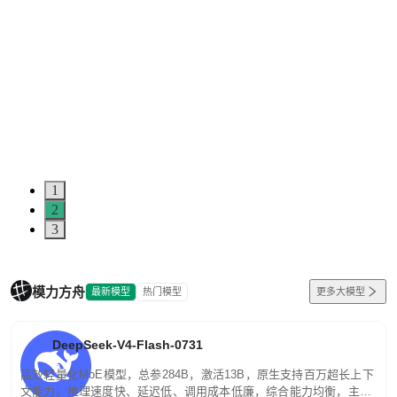
1
2
3
模力方舟
最新模型
热门模型
更多大模型
DeepSeek-V4-Flash-0731
高效轻量化MoE模型，总参284B，激活13B，原生支持百万超长上下
文能力。推理速度快、延迟低、调用成本低廉，综合能力均衡，主打