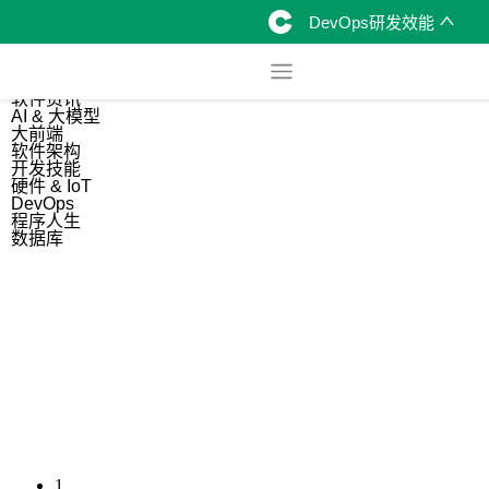
DevOps研发效能
综合
开源资讯
软件资讯
AI & 大模型
大前端
软件架构
开发技能
硬件 & IoT
DevOps
程序人生
数据库
1