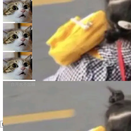
年。FFmpeg 社区最终选择用一个大版本的名
列表的数据匹配 —— 一项常规的数据处理任
没有拐弯抹角。他说中国正在赢得 AI 竞赛，而
字，留下了这份纪念。 雷霄骅曾是中国传媒大学
务，最终却产生了 180 万美元的账单，实际支出
当 AI agent 把源码变成了最好的扩展系
且按目前的速度，中国 AI 工具预计在今年底或
数字电视技术方向的博士生，长期从事视频、音
统，开发者工具必须开源
超出原定预算 860%。 更令人意外的是，该项目
2027 年就能追上美国前沿实验室的水平。 Dela
五年前，David Crawshaw 问过很多软件工程师
频技...
最终并未成功落地，而高额算力消耗持续运行长
ngue 把原因归结为一件事：开放协作。中国的
一个问题：你写过什么给自己用的程序？答案几
局
达 5 个月，公司直到财务对账时才察觉异常。这
AI 开发者在一个共享和协作的生态里加速迭代，
乎都是没有。工程师们整天用别人写的程序写程
意味着一个无人看管的 AI 程序，在近半年时间
而美国模型厂商在"闭门造车"。他的原话是 "buil
DeepSeek Harness 宣布内测邀请，全
序给别人用。偶尔有人自己写个博客系统、智能
里日夜不停地"烧钱"。 复盘显示，...
网最大规模开源 Agent 路演现场诞生
ding in silos"——各自为战，互不通气。 这个判
家居控制、家庭实验室，都算稀奇事。 Crawsh
一条内测招募帖，发出去的时候大概没人想到它
断从他嘴里说出来分量不同。Hugging Face 是
aw 是 Shelley 的作者，一个开源 AI coding age
会变成一场开源 Agent 生态的路演。 8月1日，
局
全球最大的开源 AI 平台，上面跑着上百万个模
nt。他最近在博客上写了一篇文章，核心论点很
DeepSeek Harness 团队负责人崔添翼（tiany
型。谁在开源赛道上领先，...
简单：开发者工具必须开源。 理由不是传统的自
商汤 SenseNova U1.5-Lite-Preview
i）在 X 上发帖： 「如果你是 Agent Harness 相
开源
由软件情怀，而是一个跟 AI agent 直接相关的
关开源项目的开发者，希望参加 DeepSeek Har
商汤科技宣布面向社区开源轻量级统一多模态模
技术判断。 两行 prompt 就能个性化任何软件 C
ness 的内测，可以回复或私信联系我。请附上
型的预览版本 SenseNova U1.5-Lite-Preview。
白开水不加糖
rawshaw 给出了两个 prompt。 第一个： "下载
GitHub id 以及开源代表作。」 DeepSeek 曾在
公告称，SenseNova U1.5-Lite-Preview并非简
某个软件的源码，在本地构建。修改 agent ...
官方招聘信息中写过一条简洁有力的公式：Mod
单的模型规模升级，而是基于 SenseNova U1
el + Harness = Agent。模型负责理解和推理，
的一次系统性迭代，不仅在同一架构中贯通视觉
Harness 负责把能力落到真实环境中——调用工
理解、推理、生成与编辑，还仅以 8B-MoT 的轻
具、读写文件、管理上下文、处理错误、完成闭
量大小，将能力推进到4K、更精细的真实质感、
环。崔添翼招人的标...
更复杂的视觉控制和可持续迭代编辑。 相比 U