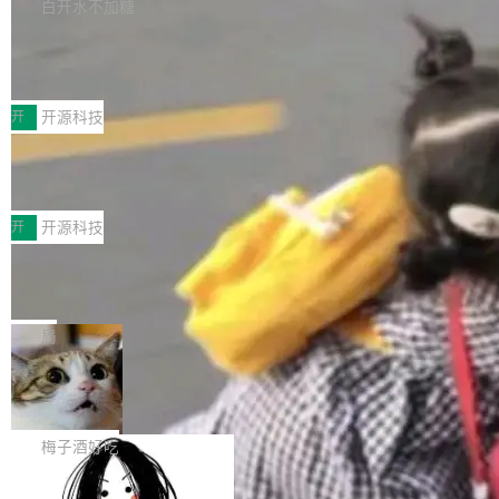
库，并将作为transport接入Mooncake TENT。
白开水不加糖
台 agent...
该通信库针对AI Memory池化场景的数据传输需
CoStrict入选工信部2025人工智能应用
求进行了深度优化，能够实现数据中心内大规模
典型案例
计算节点间多种内存类型的高性能通信。 UCL-
近日，工信部科技司公示《2025人工智能应用典
MPComm将作为一种传输引擎接入Mooncake T
型案例入选名单》，深信服“面向企业研发场景的
开
开源科技
ENT，实现零拷贝传输性能提升30%、非零拷贝
开源 AI 编程平台 CoStrict 应用”凭借卓越的技术
传输性能最高提升5倍。UCL-MPComm底层基
深信服AI算力网关入选工信部人工智能
创新与落地成效成功入选。 全链路私有化部署，
应用典型案例！
于自研UCL-Engine通信引擎，后续腾讯网平将
助力企业AI研发安全落地 当前，越来越多企业已
前不久，工业和信息化部正式发布《2025年人工
持续开源更多基于UCL-Engine的高性能通信组
经开始引入 AI Coding 工具，通过调用公有云模
智能应用典型案例名单》，集中展示人工智能在
开
开源科技
件。 腾讯网平团队在UCL-MPComm中实现了一
型或企业内部部署模型提升研发效率。但随着 AI
各领域的应用成果，覆盖技术底座、行业赋能、
个独立于业务线程的全局通信引擎（Engine），
Coding 从个人辅助工具逐步走向团队级、组织
Jeff Dean 离开 Google：一个时代的结
产品应用、支撑保障、专题等五大方向。深信服
并实...
束，一个实验室的开始
级应用，企业在规模化落地过程中，对安全性、
AI算力网关（AI创新平台）成功入选！ 随着各行
Google 员工编号 20。MapReduce 作者之一。
可控性和代码质量提出了更高要求。 首先是数据
各业的Agent走向规模化建设，算力构成形态逐
Bigtable 作者之一。TensorFlow 的作者之一。
局
安全与合规要求。对于大多数普通研发场景，公
渐丰富，用户关注的重点也在发生变化：不只是
Gemini 的架构师。Google 首席科学家。 Jeff D
有云模型能够满足快速试用和效率提升的需求。
让AI用起来，还要进一步看清混合算力时代下，
🔥 SolonCode v2026.8.4 发布：界面
ean 在 Google 工作了 27 年后，宣布离职。 他
但对于金融、能源、医疗等对数据安全要求较...
字体可调、22 种语言、记忆搜索增强
Token花在哪里、算力是否被充分利用，以及持
不是一个人走。一同离开的还有 Sanjay Ghema
打开终端就能上岗的全中文编码智能体，这一轮
续增长的AI成本该如何优化。 深信服AI算力网关
wat（Google 员工编号 23，Jeff Dean 二十多
把「看得清、用母语、记得住」三件事一次补
梅子酒好吃
正是围绕这些实际问题，从Token治理和成本治
年的编程搭档，MapReduce 和 Bigtable 的共同
齐。 SolonCode 是什么 SolonCode 是杭州无
理两个方面，让用户的每一份算力都看得清、管
作者）、Quoc Le（Google 大脑核心成员，Se
让“代码语义理解”深度释放AI Coding
耳科技研发的企业级终端编码智能体——一位全