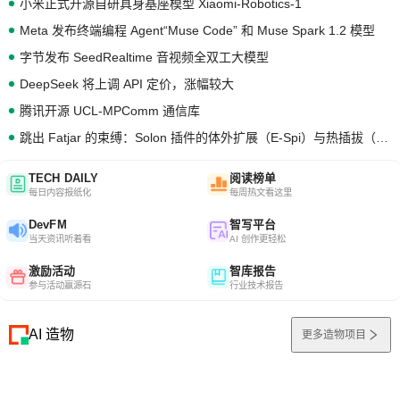
小米正式开源自研具身基座模型 Xiaomi-Robotics-1
Meta 发布终端编程 Agent“Muse Code” 和 Muse Spark 1.2 模型
字节发布 SeedRealtime 音视频全双工大模型
DeepSeek 将上调 API 定价，涨幅较大
腾讯开源 UCL-MPComm 通信库
跳出 Fatjar 的束缚：Solon 插件的体外扩展（E-Spi）与热插拔（H-Spi）
TECH DAILY
阅读榜单
每日内容报纸化
每周热文看这里
DevFM
智写平台
当天资讯听着看
AI 创作更轻松
激励活动
智库报告
参与活动赢源石
行业技术报告
AI 造物
更多造物项目