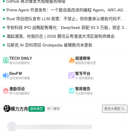
GitHub 再次爆发大规模服务降级
Prime Agent 开源发布：一个能自我改进的编程 Agent，ARC-AGI 3 超越人类专家基线
Rust 项目团队宣布 LLM 政策：不禁止，但你要承认哪些代码不是你写的
宇树科技 IPO 战略配售曝光：DeepSeek 获配 93.3 万股，锁定 36 个月
潮起潮落，你我仍在 | 2026 腾讯云粤港澳大湾区架构师峰会
马斯克 AI 百科项目 Grokipedia 被曝数月未更新
TECH DAILY
阅读榜单
每日内容报纸化
每周热文看这里
DevFM
智写平台
当天资讯听着看
AI 创作更轻松
激励活动
智库报告
参与活动赢源石
行业技术报告
模力方舟
最新模型
热门模型
更多大模型