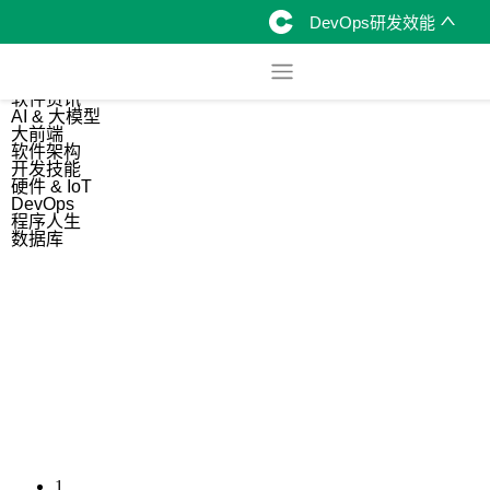
DevOps研发效能
综合
开源资讯
软件资讯
AI & 大模型
大前端
软件架构
开发技能
硬件 & IoT
DevOps
程序人生
数据库
1