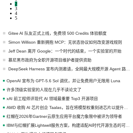
2
3
4
5
Gitee AI 队友正式上线，免费领 500 Credits 体验额度
Simon Willison 重新拥抱 MCP：无状态协议如何改变游戏规则
Jeff Dean 离开 Google：一个时代的结束，一个实验室的开始
慕尼黑市政府为全职开源项目维护者提供资助
DeepSeek Harness 宣布内测邀请，全网最大规模开源 Agent 路演现场诞生
OpenAI 宣布为 GPT-5.6 Sol 调优，并让免费用户无限用 Luna
许多顶级实验室的人现在几乎不读论文了
xAI 前工程师评现代 AI 领域最重要 Top3 开源项目
AMD 收购 AI 芯片创企 Taalas，旨在将模型权重刻进芯片以提升推理性能
红帽在2026年Gartner云原生应用平台魔力象限中被评为领导者
IBM与红帽扩展Lightwell服务方案，构建适配AI时代开源生态的可信基础设施