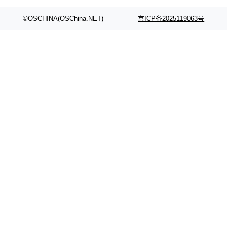
©OSCHINA(OSChina.NET)
京ICP备2025119063号